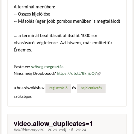
A terminál menüben:
-- Összes kijelölése
-- Másolás (egér jobb gombos menüben is megtalálod)
... a terminál beállításait állítsd át 1000 sor
olvasásáról végtelenre. Azt hiszem, már említettük.
Érdemes.
Paste.ee:
szöveg megosztás
Nincs még Dropboxod?
https://db.tt/8kIjjJQ7
(külső
hivatkozás)
a hozzászóláshoz
és
regisztráció
bejelentkezés
szükséges
video.allow_duplicates=1
Beküldte
adyy90
-
2020. máj. 18. 20:24