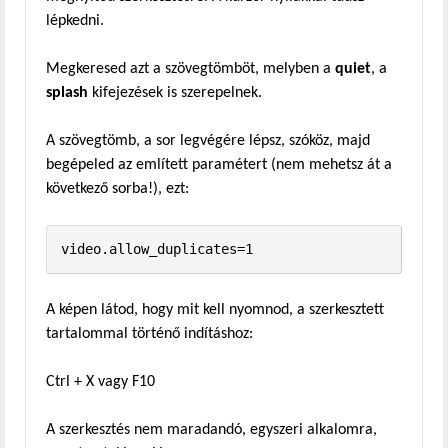
lépkedni.
Megkeresed azt a szövegtömböt, melyben a
quiet
, a
splash
kifejezések is szerepelnek.
A szövegtömb, a sor legvégére lépsz, szóköz, majd
begépeled az említett paramétert (nem mehetsz át a
következő sorba!), ezt:
video.allow_duplicates=1
A képen látod, hogy mit kell nyomnod, a szerkesztett
tartalommal történő indításhoz:
Ctrl + X vagy F10
A szerkesztés nem maradandó, egyszeri alkalomra,