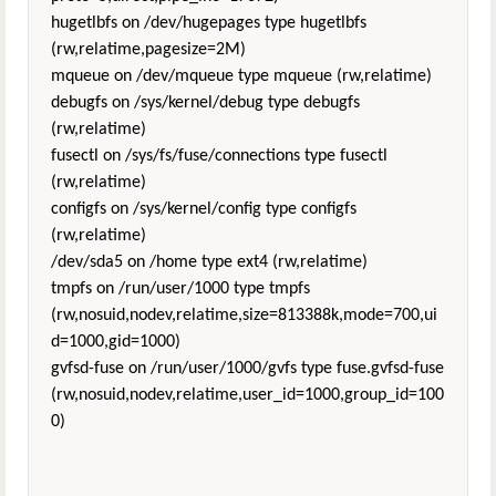
hugetlbfs on /dev/hugepages type hugetlbfs
(rw,relatime,pagesize=2M)
mqueue on /dev/mqueue type mqueue (rw,relatime)
debugfs on /sys/kernel/debug type debugfs
(rw,relatime)
fusectl on /sys/fs/fuse/connections type fusectl
(rw,relatime)
configfs on /sys/kernel/config type configfs
(rw,relatime)
/dev/sda5 on /home type ext4 (rw,relatime)
tmpfs on /run/user/1000 type tmpfs
(rw,nosuid,nodev,relatime,size=813388k,mode=700,ui
d=1000,gid=1000)
gvfsd-fuse on /run/user/1000/gvfs type fuse.gvfsd-fuse
(rw,nosuid,nodev,relatime,user_id=1000,group_id=100
0)