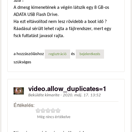
Szia !
A dmesg kimenetének a végén látszik egy 8 GB-os
ADATA USB Flash Drive.
Ha ezt eltávolítod nem lesz rövidebb a boot idő ?
Ráadásul sérült lehet rajta a fájlrendszer, mert egy
fsck futtatást javasol rajta.
a hozzászóláshoz
és
regisztráció
bejelentkezés
szükséges
video.allow_duplicates=1
Beküldte
kimarite
-
2020. máj. 17. 13:52
Értékelés:
Még nincs értékelve