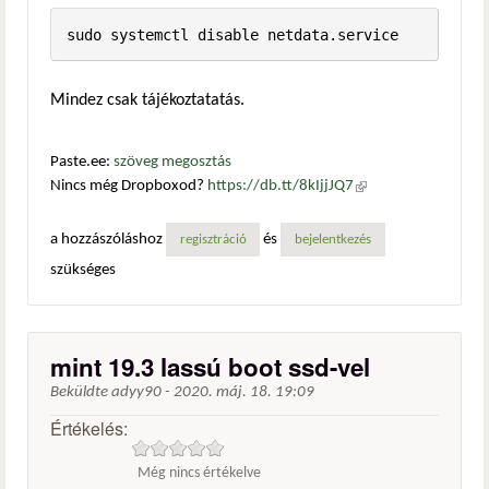
sudo systemctl disable netdata.service
Mindez csak tájékoztatatás.
Paste.ee:
szöveg megosztás
Nincs még Dropboxod?
https://db.tt/8kIjjJQ7
(külső
hivatkozás)
a hozzászóláshoz
és
regisztráció
bejelentkezés
szükséges
mint 19.3 lassú boot ssd-vel
Beküldte
adyy90
-
2020. máj. 18. 19:09
Értékelés:
Még nincs értékelve