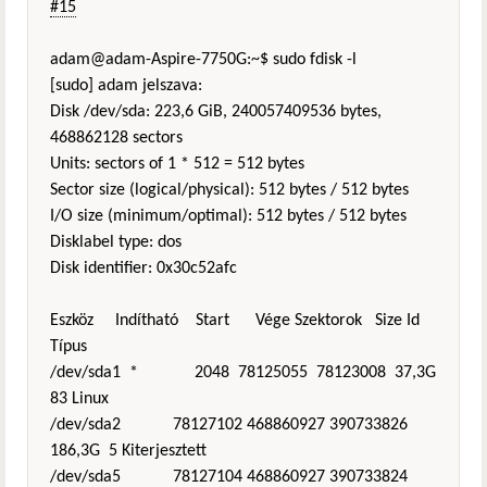
#15
adam@adam-Aspire-7750G:~$ sudo fdisk -l
[sudo] adam jelszava:
Disk /dev/sda: 223,6 GiB, 240057409536 bytes,
468862128 sectors
Units: sectors of 1 * 512 = 512 bytes
Sector size (logical/physical): 512 bytes / 512 bytes
I/O size (minimum/optimal): 512 bytes / 512 bytes
Disklabel type: dos
Disk identifier: 0x30c52afc
Eszköz Indítható Start Vége Szektorok Size Id
Típus
/dev/sda1 * 2048 78125055 78123008 37,3G
83 Linux
/dev/sda2 78127102 468860927 390733826
186,3G 5 Kiterjesztett
/dev/sda5 78127104 468860927 390733824