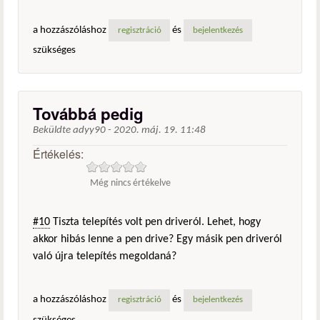
a hozzászóláshoz
és
regisztráció
bejelentkezés
szükséges
Továbbá pedig
Beküldte
adyy90
-
2020. máj. 19. 11:48
Értékelés:
Még nincs értékelve
#10
Tiszta telepítés volt pen driveról. Lehet, hogy
akkor hibás lenne a pen drive? Egy másik pen driveról
való újra telepítés megoldaná?
a hozzászóláshoz
és
regisztráció
bejelentkezés