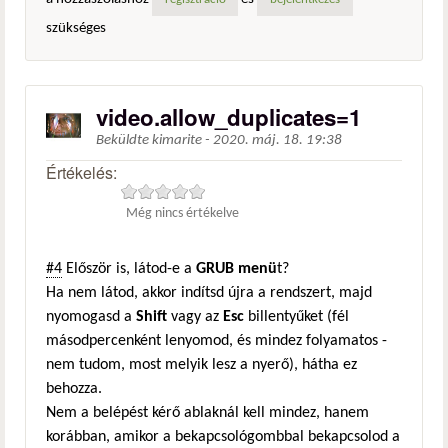
regisztráció
bejelentkezés
szükséges
video.allow_duplicates=1
Beküldte
kimarite
-
2020. máj. 18. 19:38
Értékelés:
Még nincs értékelve
#4
Először is, látod-e a
GRUB menü
t?
Ha nem látod, akkor indítsd újra a rendszert, majd
nyomogasd a
Shift
vagy az
Esc
billentyűket (fél
másodpercenként lenyomod, és mindez folyamatos -
nem tudom, most melyik lesz a nyerő), hátha ez
behozza.
Nem a belépést kérő ablaknál kell mindez, hanem
korábban, amikor a bekapcsológombbal bekapcsolod a