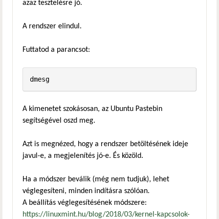
azaz tesztelésre jó.
A rendszer elindul.
Futtatod a parancsot:
dmesg
A kimenetet szokásosan, az Ubuntu Pastebin
segítségével oszd meg.
Azt is megnézed, hogy a rendszer betöltésének ideje
javul-e, a megjelenítés jó-e. És közöld.
Ha a módszer beválik (még nem tudjuk), lehet
véglegesíteni, minden indításra szólóan.
A beállítás véglegesítésének módszere:
https://linuxmint.hu/blog/2018/03/kernel-kapcsolok-