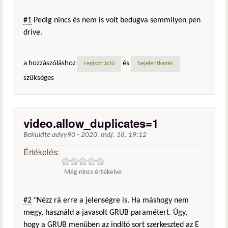
#1
Pedig nincs és nem is volt bedugva semmilyen pen
drive.
a hozzászóláshoz
és
regisztráció
bejelentkezés
szükséges
video.allow_duplicates=1
Beküldte
adyy90
-
2020. máj. 18. 19:12
Értékelés:
Még nincs értékelve
#2
"Nézz rá erre a jelenségre is. Ha máshogy nem
megy, használd a javasolt GRUB paramétert. Úgy,
hogy a GRUB menüben az indító sort szerkeszted az E