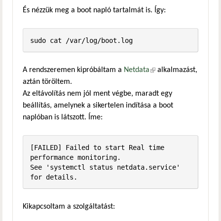
És nézzük meg a boot napló tartalmát is. Így:
sudo cat /var/log/boot.log
A rendszeremen kipróbáltam a
Netdata
(külső hivatkozás)
alkalmazást,
aztán töröltem.
Az eltávolítás nem jól ment végbe, maradt egy
beállítás, amelynek a sikertelen indítása a boot
naplóban is látszott. Íme:
[FAILED] Failed to start Real time 
performance monitoring.

See 'systemctl status netdata.service' 
for details.
Kikapcsoltam a szolgáltatást: