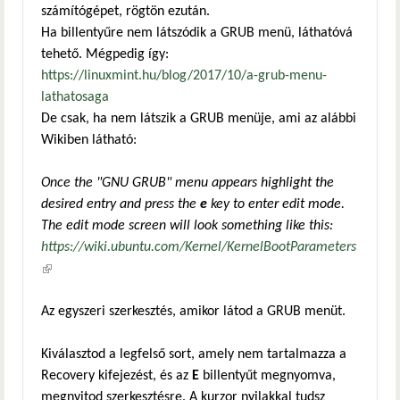
számítógépet, rögtön ezután.
Ha billentyűre nem látszódik a GRUB menü, láthatóvá
tehető. Mégpedig így:
https://linuxmint.hu/blog/2017/10/a-grub-menu-
lathatosaga
De csak, ha nem látszik a GRUB menüje, ami az alábbi
Wikiben látható:
Once the "GNU GRUB" menu appears highlight the
desired entry and press the
e
key to enter edit mode.
The edit mode screen will look something like this:
https://wiki.ubuntu.com/Kernel/KernelBootParameters
(külső hivatkozás)
Az egyszeri szerkesztés, amikor látod a GRUB menüt.
Kiválasztod a legfelső sort, amely nem tartalmazza a
Recovery kifejezést, és az
E
billentyűt megnyomva,
megnyitod szerkesztésre. A kurzor nyilakkal tudsz