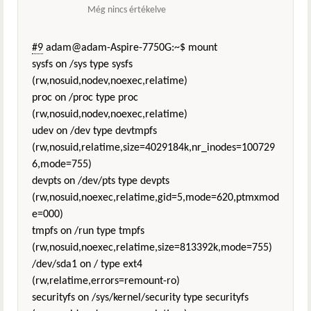
Még nincs értékelve
#9
adam@adam-Aspire-7750G:~$ mount
sysfs on /sys type sysfs
(rw,nosuid,nodev,noexec,relatime)
proc on /proc type proc
(rw,nosuid,nodev,noexec,relatime)
udev on /dev type devtmpfs
(rw,nosuid,relatime,size=4029184k,nr_inodes=100729
6,mode=755)
devpts on /dev/pts type devpts
(rw,nosuid,noexec,relatime,gid=5,mode=620,ptmxmod
e=000)
tmpfs on /run type tmpfs
(rw,nosuid,noexec,relatime,size=813392k,mode=755)
/dev/sda1 on / type ext4
(rw,relatime,errors=remount-ro)
securityfs on /sys/kernel/security type securityfs