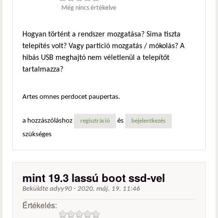
Még nincs értékelve
Hogyan történt a rendszer mozgatása? Sima tiszta
telepítés volt? Vagy partició mozgatás / mókolás? A
hibás USB meghajtó nem véletlenül a telepítőt
tartalmazza?
Artes omnes perdocet paupertas.
a hozzászóláshoz
és
regisztráció
bejelentkezés
szükséges
mint 19.3 lassú boot ssd-vel
Beküldte
adyy90
-
2020. máj. 19. 11:46
Értékelés: