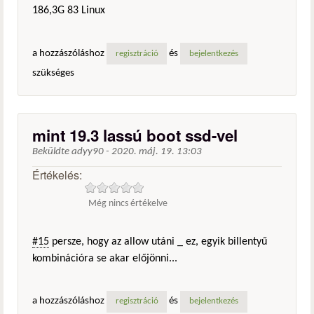
186,3G 83 Linux
a hozzászóláshoz
és
regisztráció
bejelentkezés
szükséges
mint 19.3 lassú boot ssd-vel
Beküldte
adyy90
-
2020. máj. 19. 13:03
Értékelés:
Még nincs értékelve
#15
persze, hogy az allow utáni _ ez, egyik billentyű
kombinációra se akar előjönni...
a hozzászóláshoz
és
regisztráció
bejelentkezés