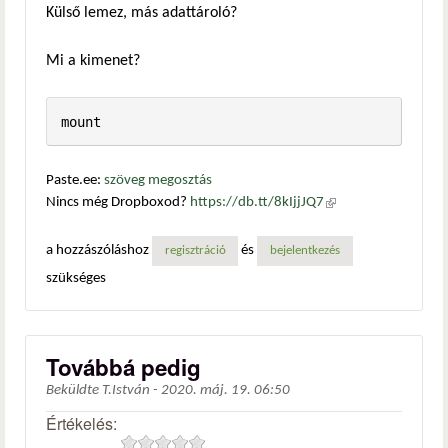
Külső lemez, más adattároló?
Mi a kimenet?
mount
Paste.ee:
szöveg megosztás
Nincs még Dropboxod?
https://db.tt/8kIjjJQ7
(külső
hivatkozás)
a hozzászóláshoz
és
regisztráció
bejelentkezés
szükséges
Továbbá pedig
Beküldte
T.István
-
2020. máj. 19. 06:50
Értékelés: