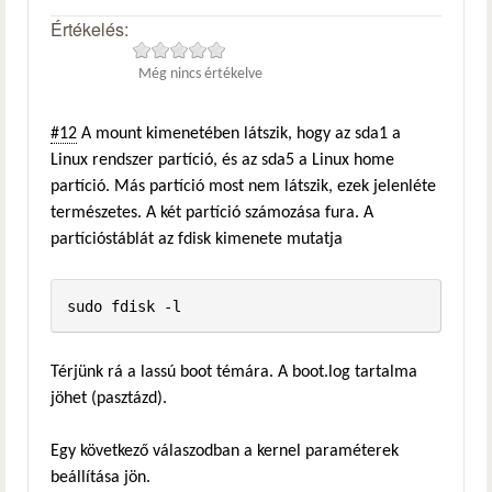
Értékelés:
Még nincs értékelve
#12
A mount kimenetében látszik, hogy az sda1 a
Linux rendszer partíció, és az sda5 a Linux home
partíció. Más partíció most nem látszik, ezek jelenléte
természetes. A két partíció számozása fura. A
partícióstáblát az fdisk kimenete mutatja
sudo fdisk -l
Térjünk rá a lassú boot témára. A boot.log tartalma
jöhet (pasztázd).
Egy következő válaszodban a kernel paraméterek
beállítása jön.