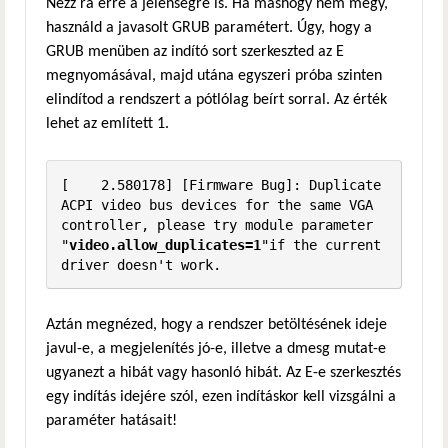
Nézz rá erre a jelenségre is. Ha máshogy nem megy,
használd a javasolt GRUB paramétert. Úgy, hogy a
GRUB menüben az indító sort szerkeszted az E
megnyomásával, majd utána egyszeri próba szinten
elindítod a rendszert a pótlólag beírt sorral. Az érték
lehet az említett 1.
[    2.580178] [Firmware Bug]: Duplicate 
ACPI video bus devices for the same VGA 
controller, please try module parameter 
"
video.allow_duplicates=1
"if the current 
driver doesn't work.
Aztán megnézed, hogy a rendszer betöltésének ideje
javul-e, a megjelenítés jó-e, illetve a dmesg mutat-e
ugyanezt a hibát vagy hasonló hibát. Az E-e szerkesztés
egy indítás idejére szól, ezen indításkor kell vizsgálni a
paraméter hatásait!