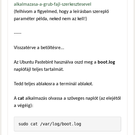
alkalmazasa-a-grub-fajl-szerkesztesevel
(felhívom a figyelmed, hogy a leírásban szereplő
paraméter példa, neked nem az kell!)
-----
Visszatérve a betöltésre...
Az Ubuntu Pastebint használva oszd meg a
boot.log
naplófájl teljes tartalmát.
Tedd teljes ablakosra a terminál ablakot.
A
cat
alkalmazás olvassa a szöveges naplót (az elejétől
a végéig):
sudo cat /var/log/boot.log