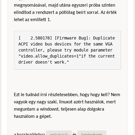
megnyomásával, majd utána egyszeri próba szinten
elindítod a rendszert a pótlólag beírt sorral. Az érték
lehet az említett 1.
[    2.580178] [Firmware Bug]: Duplicate 
ACPI video bus devices for the same VGA 
controller, please try module parameter 
"video.allow_duplicates=1"if the current 
driver doesn't work."
Ezt le tudnád írni részletesebben, hogy hogy kell? Nem
vagyok egy nagy szaki, linuxot azért használok, mert
meguntam a windowst, teljesen alap dolgokra
használom a gépet.
a hozzászóláshoz
és