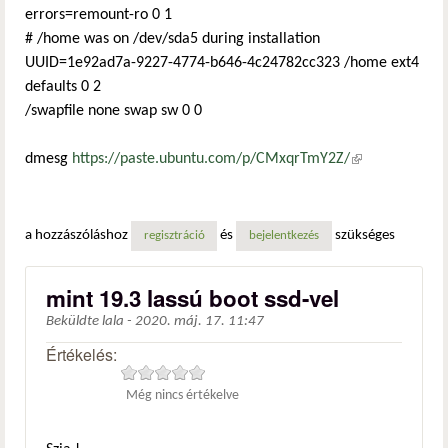
errors=remount-ro 0 1
# /home was on /dev/sda5 during installation
UUID=1e92ad7a-9227-4774-b646-4c24782cc323 /home ext4
defaults 0 2
/swapfile none swap sw 0 0
dmesg
https://paste.ubuntu.com/p/CMxqrTmY2Z/
(külső
hivatkozás)
a hozzászóláshoz
és
szükséges
regisztráció
bejelentkezés
mint 19.3 lassú boot ssd-vel
Beküldte
lala
-
2020. máj. 17. 11:47
Értékelés:
Még nincs értékelve