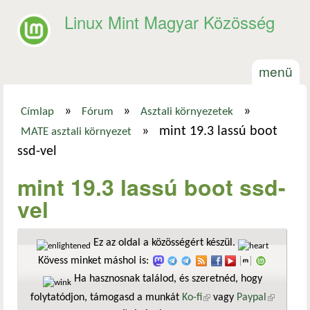
Ugrás a tartalomra
Linux Mint Magyar Közösség
menü
»
»
»
Címlap
Fórum
Asztali környezetek
Jelenlegi hely
»
mint 19.3 lassú boot
MATE asztali környezet
ssd-vel
mint 19.3 lassú boot ssd-
vel
Ez az oldal a közösségért készül.
Kövess minket máshol is:
Ha hasznosnak találod, és szeretnéd, hogy
folytatódjon, támogasd a munkát
Ko-fi
(külső hivatkozás)
vagy
Paypal
(külső