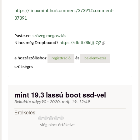
https://linuxmint.hu/comment/37391#comment-
37391
Paste.ee:
szöveg megosztás
Nincs még Dropboxod?
https://db.tt/8kIjjJQ7
(külső
hivatkozás)
a hozzászóláshoz
és
regisztráció
bejelentkezés
szükséges
mint 19.3 lassú boot ssd-vel
Beküldte
adyy90
-
2020. máj. 19. 12:49
Értékelés:
Még nincs értékelve