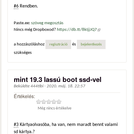
#6
Rendben.
Paste.ee:
szöveg megosztás
Nincs még Dropboxod?
https://db.tt/8kIjjJQ7
(külső
hivatkozás)
a hozzászóláshoz
és
regisztráció
bejelentkezés
szükséges
mint 19.3 lassú boot ssd-vel
Beküldte
444tibi
-
2020. máj. 18. 22:57
Értékelés:
Még nincs értékelve
#3
Kártyaolvasóba, ha van, nem maradt bennt valami
sd kártya.?