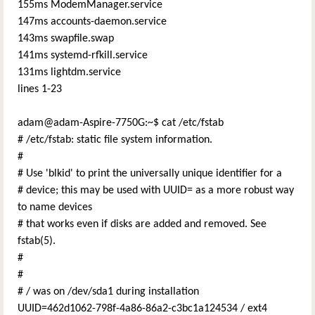
155ms ModemManager.service
147ms accounts-daemon.service
143ms swapfile.swap
141ms systemd-rfkill.service
131ms lightdm.service
lines 1-23
adam@adam-Aspire-7750G:~$ cat /etc/fstab
# /etc/fstab: static file system information.
#
# Use 'blkid' to print the universally unique identifier for a
# device; this may be used with UUID= as a more robust way
to name devices
# that works even if disks are added and removed. See
fstab(5).
#
#
# / was on /dev/sda1 during installation
UUID=462d1062-798f-4a86-86a2-c3bc1a124534 / ext4