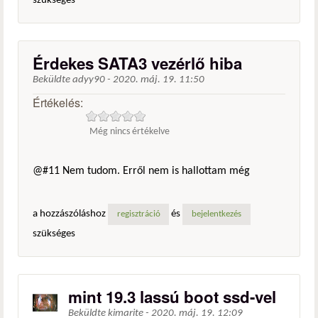
szükséges
Érdekes SATA3 vezérlő hiba
Beküldte
adyy90
-
2020. máj. 19. 11:50
Értékelés:
Még nincs értékelve
@#11 Nem tudom. Erről nem is hallottam még
a hozzászóláshoz
és
regisztráció
bejelentkezés
szükséges
mint 19.3 lassú boot ssd-vel
Beküldte
kimarite
-
2020. máj. 19. 12:09