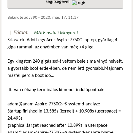
segítségével.
hivatkozá
Beküldte
adyy90
-
2020. máj. 17. 11:17
Fórum:
MATE asztali környezet
Sziasztok. Adott egy Acer Aspire 7750G laptop, gyárilag 4
giga rammal, az enyémben van még +4 giga.
Egy kingston 240 gigás ssd-t vettem bele sima vinyó helyett,
a gyorsabb boot érdekében, de nem lett gyorsabb.Majdnem
másfél perc a boot idő...
Itt van néhány terminálos kimenet indulópontnak:
adam@adam-Aspire-7750G:~$ systemd-analyze
Startup finished in 13.585s (kernel) + 10.908s (userspace) =
24.493s
graphical.target reached after 10.899s in userspace
adam@adam-Aspire-7750G:~$ systemd-analyze blame