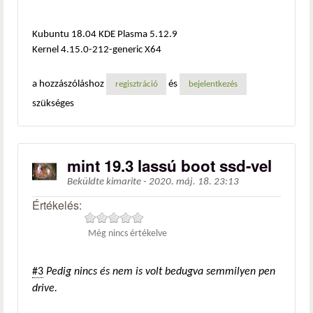
Kubuntu 18.04 KDE Plasma 5.12.9
Kernel 4.15.0-212-generic X64
a hozzászóláshoz
és
regisztráció
bejelentkezés
szükséges
mint 19.3 lassú boot ssd-vel
Beküldte
kimarite
-
2020. máj. 18. 23:13
Értékelés:
Még nincs értékelve
#3
Pedig nincs és nem is volt bedugva semmilyen pen
drive.