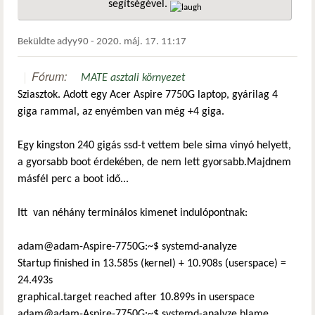
segítségével.
hivatkozá
Beküldte
adyy90
-
2020. máj. 17. 11:17
Fórum:
MATE asztali környezet
Sziasztok. Adott egy Acer Aspire 7750G laptop, gyárilag 4
giga rammal, az enyémben van még +4 giga.
Egy kingston 240 gigás ssd-t vettem bele sima vinyó helyett,
a gyorsabb boot érdekében, de nem lett gyorsabb.Majdnem
másfél perc a boot idő...
Itt van néhány terminálos kimenet indulópontnak:
adam@adam-Aspire-7750G:~$ systemd-analyze
Startup finished in 13.585s (kernel) + 10.908s (userspace) =
24.493s
graphical.target reached after 10.899s in userspace
adam@adam-Aspire-7750G:~$ systemd-analyze blame