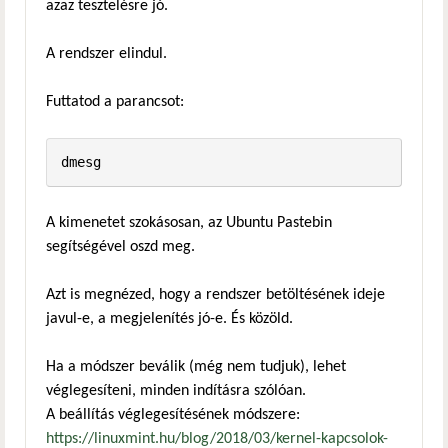
azaz tesztelésre jó.
A rendszer elindul.
Futtatod a parancsot:
dmesg
A kimenetet szokásosan, az Ubuntu Pastebin
segítségével oszd meg.
Azt is megnézed, hogy a rendszer betöltésének ideje
javul-e, a megjelenítés jó-e. És közöld.
Ha a módszer beválik (még nem tudjuk), lehet
véglegesíteni, minden indításra szólóan.
A beállítás véglegesítésének módszere:
https://linuxmint.hu/blog/2018/03/kernel-kapcsolok-