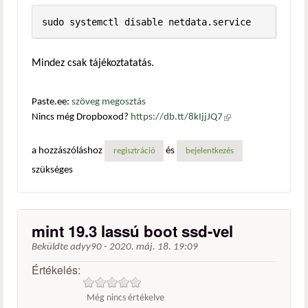
sudo systemctl disable netdata.service
Mindez csak tájékoztatatás.
Paste.ee:
szöveg megosztás
Nincs még Dropboxod?
https://db.tt/8kIjjJQ7
(külső
hivatkozás)
a hozzászóláshoz
és
regisztráció
bejelentkezés
szükséges
mint 19.3 lassú boot ssd-vel
Beküldte
adyy90
-
2020. máj. 18. 19:09
Értékelés:
Még nincs értékelve