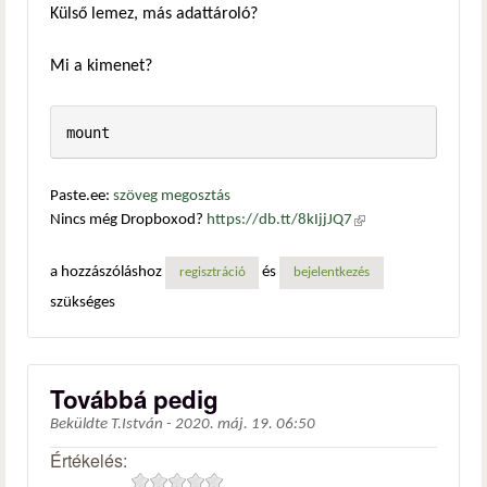
Külső lemez, más adattároló?
Mi a kimenet?
mount
Paste.ee:
szöveg megosztás
Nincs még Dropboxod?
https://db.tt/8kIjjJQ7
(külső
hivatkozás)
a hozzászóláshoz
és
regisztráció
bejelentkezés
szükséges
Továbbá pedig
Beküldte
T.István
-
2020. máj. 19. 06:50
Értékelés: