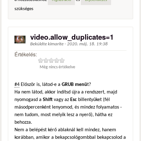
regisztráció
bejelentkezés
szükséges
video.allow_duplicates=1
Beküldte
kimarite
-
2020. máj. 18. 19:38
Értékelés:
Még nincs értékelve
#4
Először is, látod-e a
GRUB menü
t?
Ha nem látod, akkor indítsd újra a rendszert, majd
nyomogasd a
Shift
vagy az
Esc
billentyűket (fél
másodpercenként lenyomod, és mindez folyamatos -
nem tudom, most melyik lesz a nyerő), hátha ez
behozza.
Nem a belépést kérő ablaknál kell mindez, hanem
korábban, amikor a bekapcsológombbal bekapcsolod a