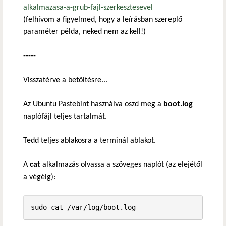
alkalmazasa-a-grub-fajl-szerkesztesevel
(felhívom a figyelmed, hogy a leírásban szereplő
paraméter példa, neked nem az kell!)
-----
Visszatérve a betöltésre...
Az Ubuntu Pastebint használva oszd meg a
boot.log
naplófájl teljes tartalmát.
Tedd teljes ablakosra a terminál ablakot.
A
cat
alkalmazás olvassa a szöveges naplót (az elejétől
a végéig):
sudo cat /var/log/boot.log