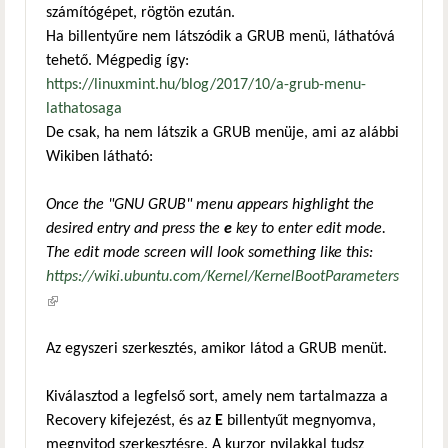
számítógépet, rögtön ezután.
Ha billentyűre nem látszódik a GRUB menü, láthatóvá
tehető. Mégpedig így:
https://linuxmint.hu/blog/2017/10/a-grub-menu-
lathatosaga
De csak, ha nem látszik a GRUB menüje, ami az alábbi
Wikiben látható:
Once the "GNU GRUB" menu appears highlight the
desired entry and press the
e
key to enter edit mode.
The edit mode screen will look something like this:
https://wiki.ubuntu.com/Kernel/KernelBootParameters
(külső hivatkozás)
Az egyszeri szerkesztés, amikor látod a GRUB menüt.
Kiválasztod a legfelső sort, amely nem tartalmazza a
Recovery kifejezést, és az
E
billentyűt megnyomva,
megnyitod szerkesztésre. A kurzor nyilakkal tudsz