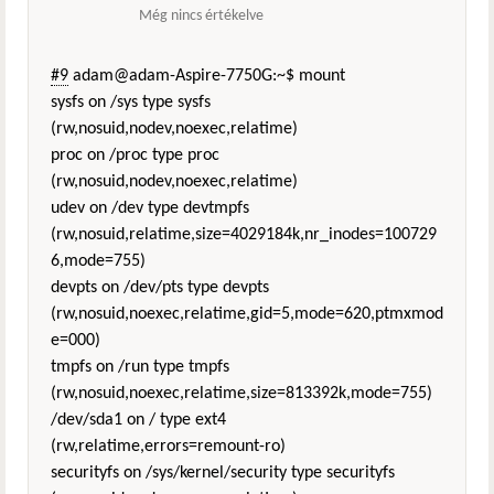
Még nincs értékelve
#9
adam@adam-Aspire-7750G:~$ mount
sysfs on /sys type sysfs
(rw,nosuid,nodev,noexec,relatime)
proc on /proc type proc
(rw,nosuid,nodev,noexec,relatime)
udev on /dev type devtmpfs
(rw,nosuid,relatime,size=4029184k,nr_inodes=100729
6,mode=755)
devpts on /dev/pts type devpts
(rw,nosuid,noexec,relatime,gid=5,mode=620,ptmxmod
e=000)
tmpfs on /run type tmpfs
(rw,nosuid,noexec,relatime,size=813392k,mode=755)
/dev/sda1 on / type ext4
(rw,relatime,errors=remount-ro)
securityfs on /sys/kernel/security type securityfs