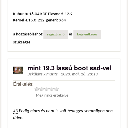
Kubuntu 18.04 KDE Plasma 5.12.9
Kernel 4.15.0-212-generic X64
a hozzászóláshoz
és
regisztráció
bejelentkezés
szükséges
mint 19.3 lassú boot ssd-vel
Beküldte
kimarite
-
2020. máj. 18. 23:13
Értékelés:
Még nincs értékelve
#3
Pedig nincs és nem is volt bedugva semmilyen pen
drive.