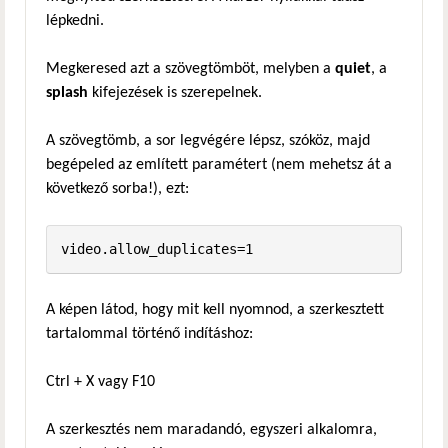
lépkedni.
Megkeresed azt a szövegtömböt, melyben a
quiet
, a
splash
kifejezések is szerepelnek.
A szövegtömb, a sor legvégére lépsz, szóköz, majd
begépeled az említett paramétert (nem mehetsz át a
következő sorba!), ezt:
video.allow_duplicates=1
A képen látod, hogy mit kell nyomnod, a szerkesztett
tartalommal történő indításhoz:
Ctrl + X vagy F10
A szerkesztés nem maradandó, egyszeri alkalomra,