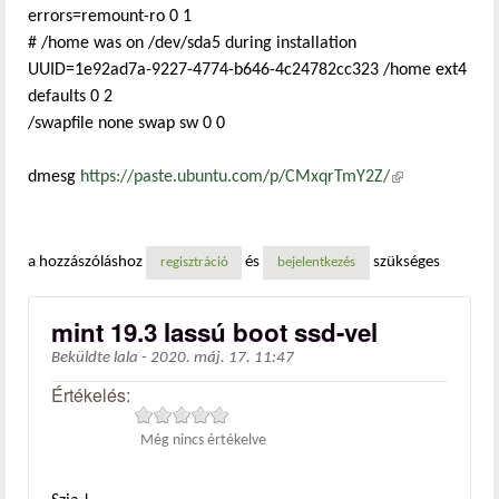
errors=remount-ro 0 1
# /home was on /dev/sda5 during installation
UUID=1e92ad7a-9227-4774-b646-4c24782cc323 /home ext4
defaults 0 2
/swapfile none swap sw 0 0
dmesg
https://paste.ubuntu.com/p/CMxqrTmY2Z/
(külső
hivatkozás)
a hozzászóláshoz
és
szükséges
regisztráció
bejelentkezés
mint 19.3 lassú boot ssd-vel
Beküldte
lala
-
2020. máj. 17. 11:47
Értékelés:
Még nincs értékelve