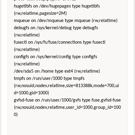
hugetlbfs on /dev/hugepages type hugetlbfs
(rw,relatime,pagesize=2M)
mqueue on /dev/mqueue type mqueue (rw,relatime)
debugfs on /sys/kernel/debug type debugfs
(rw,relatime)
fusectl on /sys/fs/fuse/connections type fusectl
(rw,relatime)
configfs on /sys/kernel/config type configfs
(rw,relatime)
/dev/sda5 on /home type ext4 (rw,relatime)
tmpfs on /run/user/1000 type tmpfs
(rw,nosuid,nodev,relatime,size=813388k,mode=700,ui
d=1000,gid=1000)
gvfsd-fuse on /run/user/1000/gvfs type fuse.gvfsd-fuse
(rw,nosuid,nodev,relatime,user_id=1000,group_id=100
0)