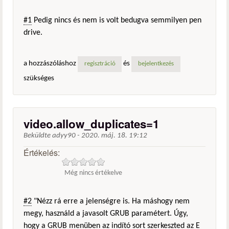
#1
Pedig nincs és nem is volt bedugva semmilyen pen
drive.
a hozzászóláshoz
és
regisztráció
bejelentkezés
szükséges
video.allow_duplicates=1
Beküldte
adyy90
-
2020. máj. 18. 19:12
Értékelés:
Még nincs értékelve
#2
"Nézz rá erre a jelenségre is. Ha máshogy nem
megy, használd a javasolt GRUB paramétert. Úgy,
hogy a GRUB menüben az indító sort szerkeszted az E