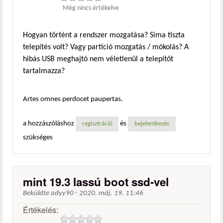
Még nincs értékelve
Hogyan történt a rendszer mozgatása? Sima tiszta
telepítés volt? Vagy partició mozgatás / mókolás? A
hibás USB meghajtó nem véletlenül a telepítőt
tartalmazza?
Artes omnes perdocet paupertas.
a hozzászóláshoz
és
regisztráció
bejelentkezés
szükséges
mint 19.3 lassú boot ssd-vel
Beküldte
adyy90
-
2020. máj. 19. 11:46
Értékelés: