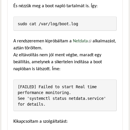
És nézzük meg a boot napló tartalmát is. Így:
sudo cat /var/log/boot.log
A rendszeremen kipróbáltam a
Netdata
(külső hivatkozás)
alkalmazást,
aztán töröltem.
Az eltávolítás nem jól ment végbe, maradt egy
beállítás, amelynek a sikertelen indítása a boot
naplóban is látszott. Íme:
[FAILED] Failed to start Real time 
performance monitoring.

See 'systemctl status netdata.service' 
for details.
Kikapcsoltam a szolgáltatást: