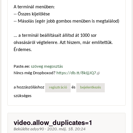
A terminál menüben:
-- Összes kijelölése
-- Másolás (egér jobb gombos menüben is megtalálod)
... a terminál beállításait állítsd át 1000 sor
olvasásáról végtelenre. Azt hiszem, már említettük.
Érdemes.
Paste.ee:
szöveg megosztás
Nincs még Dropboxod?
https://db.tt/8kIjjJQ7
(külső
hivatkozás)
a hozzászóláshoz
és
regisztráció
bejelentkezés
szükséges
video.allow_duplicates=1
Beküldte
adyy90
-
2020. máj. 18. 20:24