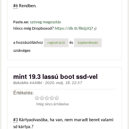
#6
Rendben.
Paste.ee:
szöveg megosztás
Nincs még Dropboxod?
https://db.tt/8kIjjJQ7
(külső
hivatkozás)
a hozzászóláshoz
és
regisztráció
bejelentkezés
szükséges
mint 19.3 lassú boot ssd-vel
Beküldte
444tibi
-
2020. máj. 18. 22:57
Értékelés:
Még nincs értékelve
#3
Kártyaolvasóba, ha van, nem maradt bennt valami
sd kártya.?