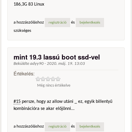
186,3G 83 Linux
a hozzászóláshoz
és
regisztráció
bejelentkezés
szükséges
mint 19.3 lassú boot ssd-vel
Beküldte
adyy90
-
2020. máj. 19. 13:03
Értékelés:
Még nincs értékelve
#15
persze, hogy az allow utáni _ ez, egyik billentyű
kombinációra se akar előjönni...
a hozzászóláshoz
és
regisztráció
bejelentkezés