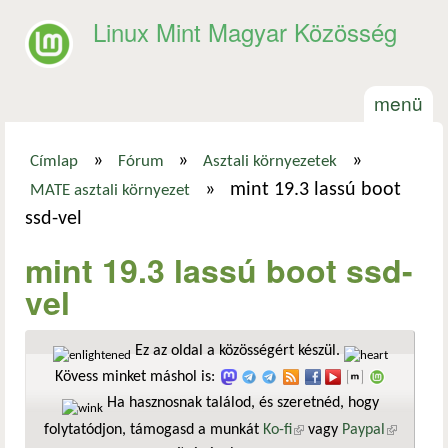
Ugrás a tartalomra
Linux Mint Magyar Közösség
menü
»
»
»
Címlap
Fórum
Asztali környezetek
Jelenlegi hely
»
mint 19.3 lassú boot
MATE asztali környezet
ssd-vel
mint 19.3 lassú boot ssd-
vel
Ez az oldal a közösségért készül.
Kövess minket máshol is:
Ha hasznosnak találod, és szeretnéd, hogy
folytatódjon, támogasd a munkát
Ko-fi
(külső hivatkozás)
vagy
Paypal
(külső