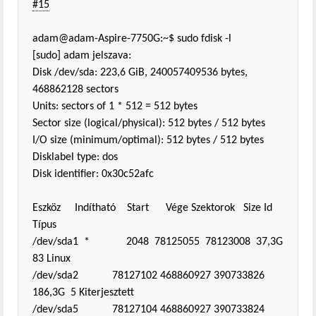
#15
adam@adam-Aspire-7750G:~$ sudo fdisk -l
[sudo] adam jelszava:
Disk /dev/sda: 223,6 GiB, 240057409536 bytes,
468862128 sectors
Units: sectors of 1 * 512 = 512 bytes
Sector size (logical/physical): 512 bytes / 512 bytes
I/O size (minimum/optimal): 512 bytes / 512 bytes
Disklabel type: dos
Disk identifier: 0x30c52afc
Eszköz Indítható Start Vége Szektorok Size Id
Típus
/dev/sda1 * 2048 78125055 78123008 37,3G
83 Linux
/dev/sda2 78127102 468860927 390733826
186,3G 5 Kiterjesztett
/dev/sda5 78127104 468860927 390733824