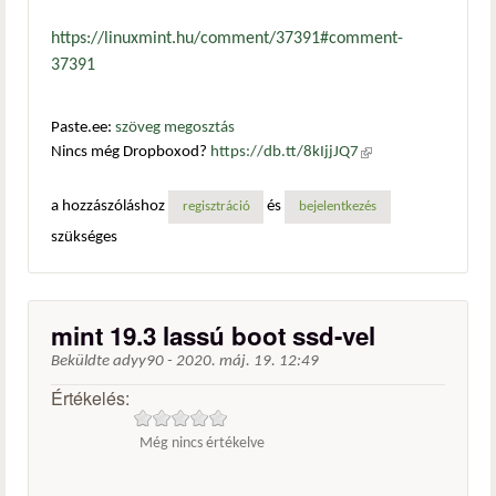
https://linuxmint.hu/comment/37391#comment-
37391
Paste.ee:
szöveg megosztás
Nincs még Dropboxod?
https://db.tt/8kIjjJQ7
(külső
hivatkozás)
a hozzászóláshoz
és
regisztráció
bejelentkezés
szükséges
mint 19.3 lassú boot ssd-vel
Beküldte
adyy90
-
2020. máj. 19. 12:49
Értékelés:
Még nincs értékelve