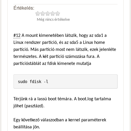
Értékelés:
Még nincs értékelve
#12
A mount kimenetében látszik, hogy az sda1 a
Linux rendszer partíció, és az sda5 a Linux home
partíció. Más partíció most nem látszik, ezek jelenléte
természetes. A két partíció számozása fura. A
partícióstáblát az fdisk kimenete mutatja
sudo fdisk -l
Térjünk rá a lassú boot témára. A boot.log tartalma
jöhet (pasztázd).
Egy következő válaszodban a kernel paraméterek
beállítása jön.