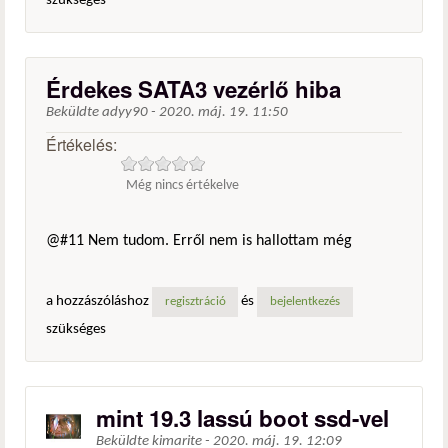
szükséges
Érdekes SATA3 vezérlő hiba
Beküldte
adyy90
-
2020. máj. 19. 11:50
Értékelés:
Még nincs értékelve
@#11 Nem tudom. Erről nem is hallottam még
a hozzászóláshoz
és
regisztráció
bejelentkezés
szükséges
mint 19.3 lassú boot ssd-vel
Beküldte
kimarite
-
2020. máj. 19. 12:09