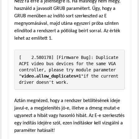
Nézz rá erre a jelenségre is. Ha máshogy nem megy,
használd a javasolt GRUB paramétert. Úgy, hogy a
GRUB menüben az indító sort szerkeszted az E
megnyomásával, majd utána egyszeri próba szinten
elindítod a rendszert a pótlólag beírt sorral. Az érték
lehet az említett 1.
[    2.580178] [Firmware Bug]: Duplicate 
ACPI video bus devices for the same VGA 
controller, please try module parameter 
"
video.allow_duplicates=1
"if the current 
driver doesn't work.
Aztán megnézed, hogy a rendszer betöltésének ideje
javul-e, a megjelenítés jó-e, illetve a dmesg mutat-e
ugyanezt a hibát vagy hasonló hibát. Az E-e szerkesztés
egy indítás idejére szól, ezen indításkor kell vizsgálni a
paraméter hatásait!