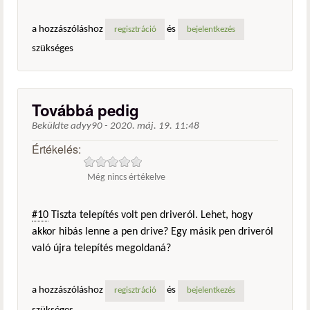
a hozzászóláshoz
és
regisztráció
bejelentkezés
szükséges
Továbbá pedig
Beküldte
adyy90
-
2020. máj. 19. 11:48
Értékelés:
Még nincs értékelve
#10
Tiszta telepítés volt pen driveról. Lehet, hogy
akkor hibás lenne a pen drive? Egy másik pen driveról
való újra telepítés megoldaná?
a hozzászóláshoz
és
regisztráció
bejelentkezés