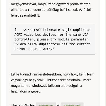
megnyomásával, majd utána egyszeri próba szinten
elindítod a rendszert a pótlólag beírt sorral. Az érték
lehet az említett 1.
[    2.580178] [Firmware Bug]: Duplicate 
ACPI video bus devices for the same VGA 
controller, please try module parameter 
"video.allow_duplicates=1"if the current 
driver doesn't work."
Ezt le tudnád írni részletesebben, hogy hogy kell? Nem
vagyok egy nagy szaki, linuxot azért használok, mert
meguntam a windowst, teljesen alap dolgokra
használom a gépet.
a hozzászóláshoz
és