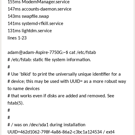
155ms ModemManager.service
147ms accounts-daemon.service
143ms swapfile.swap
141ms systemd-rfkill.service
131ms lightdm.service
lines 1-23
adam@adam-Aspire-7750G:~$ cat /etc/fstab
# /etc/fstab: static file system information.
#
# Use 'blkid' to print the universally unique identifier for a
# device; this may be used with UUID= as a more robust way
to name devices
# that works even if disks are added and removed. See
fstab(5).
#
#
# / was on /dev/sda1 during installation
UUID=462d1062-798f-4a86-86a2-c3bc1a124534 / ext4