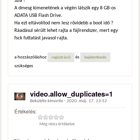
Szia !
A dmesg kimenetének a végén látszik egy 8 GB-os
ADATA USB Flash Drive.
Ha ezt eltávolítod nem lesz rövidebb a boot idő ?
Ráadásul sérült lehet rajta a fájlrendszer, mert egy
fsck futtatást javasol rajta.
a hozzászóláshoz
és
regisztráció
bejelentkezés
szükséges
video.allow_duplicates=1
Beküldte
kimarite
-
2020. máj. 17. 13:52
Értékelés:
Még nincs értékelve