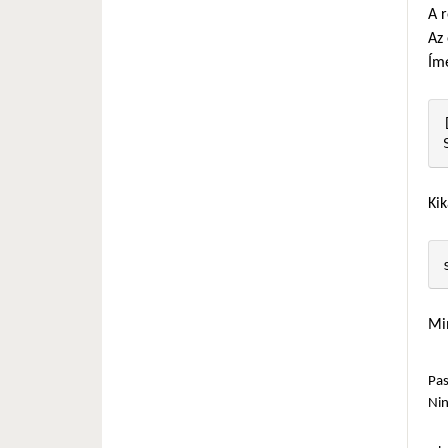
A 
Az 
Ím
Kik
Min
Pas
Ni