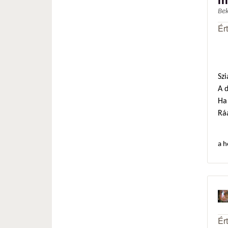
Be
Ér
Szi
A 
Ha 
Ráa
a h
Ér