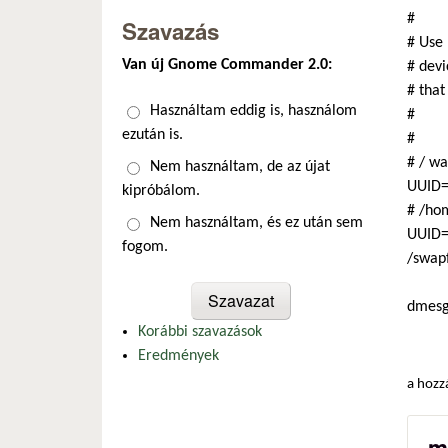
#
Szavazás
# Use 
Van új Gnome Commander 2.0:
# devi
# that
Választások
Használtam eddig is, használom
#
ezután is.
#
# / wa
Nem használtam, de az újat
UUID=
kipróbálom.
# /hom
Nem használtam, és ez után sem
UUID=
fogom.
/swapf
dmes
Korábbi szavazások
Eredmények
a hozz
m