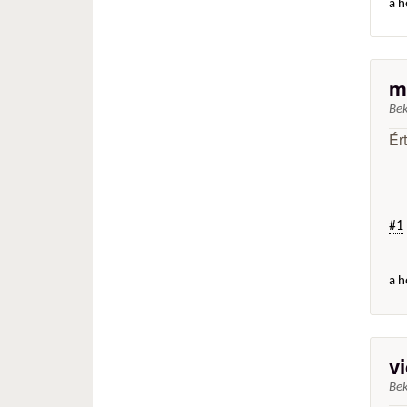
a h
m
Be
Ér
#1
a h
v
Be