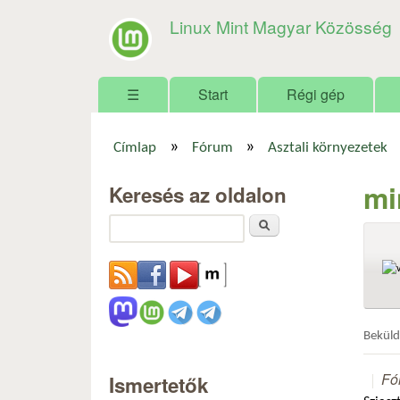
Linux Mint Magyar Közösség
Főmenü
☰
Start
Régi gép
»
»
Címlap
Fórum
Asztali környezetek
Jelenlegi hely
mi
Keresés az oldalon
Keresés
Bekül
Fó
Ismertetők