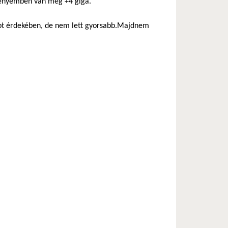
z enyémben van még +4 giga.
boot érdekében, de nem lett gyorsabb.Majdnem