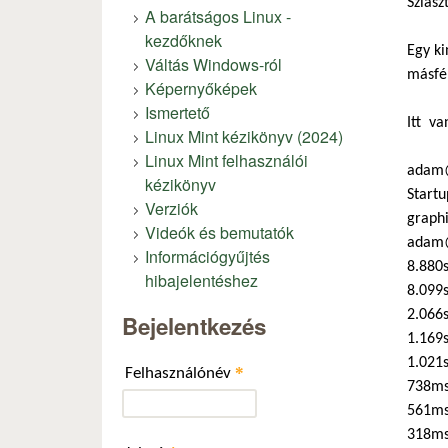
Sziasz
A barátságos Linux -
kezdőknek
Egy ki
Váltás Windows-ról
másfél
Képernyőképek
Ismertető
Itt va
Linux Mint kézikönyv (2024)
Linux Mint felhasználói
adam@
kézikönyv
Startu
Verziók
graphi
Videók és bemutatók
adam@
Információgyűjtés
8.880s
hibajelentéshez
8.099s
2.066
Bejelentkezés
1.169s
1.021s
*
Felhasználónév
738ms
561ms
318ms