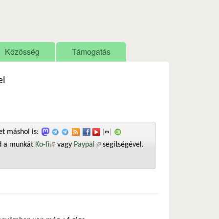
Közösség
Támogatás
el
t máshol is:
sd a munkát
Ko-fi
(külső hivatkozás)
vagy
Paypal
(külső hivatkozás)
segítségével.