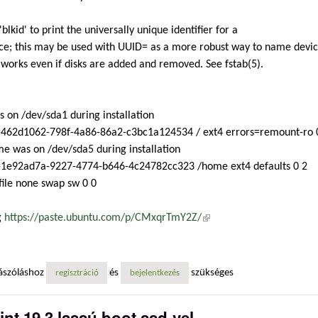
'blkid' to print the universally unique identifier for a
ce; this may be used with UUID= as a more robust way to name devi
 works even if disks are added and removed. See fstab(5).
s on /dev/sda1 during installation
462d1062-798f-4a86-86a2-c3bc1a124534 / ext4 errors=remount-ro 
e was on /dev/sda5 during installation
1e92ad7a-9227-4774-b646-4c24782cc323 /home ext4 defaults 0 2
ile none swap sw 0 0
g
https://paste.ubuntu.com/p/CMxqrTmY2Z/
(külső hivatkozás)
ászóláshoz
és
szükséges
regisztráció
bejelentkezés
int 19.3 lassú boot ssd-vel