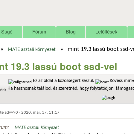
Ugrás a tartalomra
Súgó
Fórum
Blog
Letöltések
»
»
mint 19.3 lassú boot ssd-v
MATE asztali környezet
nt 19.3 lassú boot ssd-vel
Ez az oldal a közösségért készül.
Kövess minke
Ha hasznosnak találod, és szeretnéd, hogy folytatódjon, támoga
dte
adyy90
-
2020. máj. 17. 11:17
rum:
MATE asztali környezet