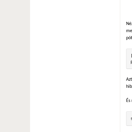
Né
men
pót
Azt
hib
És 