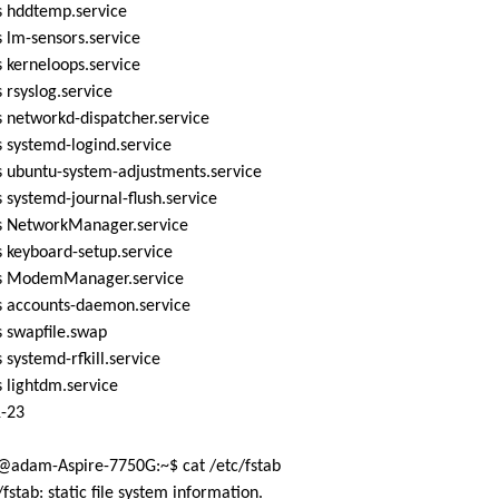
 hddtemp.service
 lm-sensors.service
 kerneloops.service
rsyslog.service
 networkd-dispatcher.service
 systemd-logind.service
 ubuntu-system-adjustments.service
systemd-journal-flush.service
 NetworkManager.service
 keyboard-setup.service
 ModemManager.service
 accounts-daemon.service
 swapfile.swap
systemd-rfkill.service
 lightdm.service
1-23
adam-Aspire-7750G:~$ cat /etc/fstab
/fstab: static file system information.