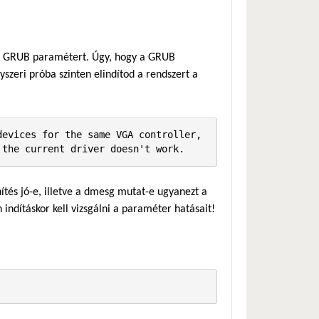
lt GRUB paramétert. Úgy, hogy a GRUB
zeri próba szinten elindítod a rendszert a
evices for the same VGA controller, 
 the current driver doesn't work.
ítés jó-e, illetve a dmesg mutat-e ugyanezt a
n indításkor kell vizsgálni a paraméter hatásait!