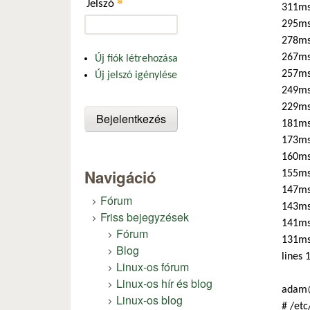
*
Jelszó
311ms
295ms
278ms
267ms 
Új fiók létrehozása
257ms
Új jelszó igénylése
249ms
229ms
181ms 
173ms
160ms
Navigáció
155ms
147ms
Fórum
143ms
Friss bejegyzések
141ms 
Fórum
131ms
Blog
lines 
Linux-os fórum
Linux-os hír és blog
adam@
Linux-os blog
# /etc