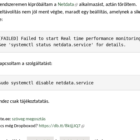
rendszeremen kipróbáltam a
Netdata
(külső hivatkozás)
alkalmazást, aztán töröltem.
eltávolítás nem jól ment végbe, maradt egy beállítás, amelynek a sike
e:
[FAILED] Failed to start Real time performance monitoring
See 'systemctl status netdata.service' for details.
apcsoltam a szolgáltatást:
sudo systemctl disable netdata.service
dez csak tájékoztatatás.
te.ee:
szöveg megosztás
ncs még Dropboxod?
https://db.tt/8kIjjJQ7
(külső hivatkozás)