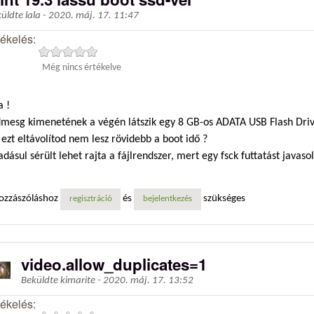
küldte
lala
-
2020. máj. 17. 11:47
tékelés:
Még nincs értékelve
a !
dmesg kimenetének a végén látszik egy 8 GB-os ADATA USB Flash Driv
ezt eltávolítod nem lesz rövidebb a boot idő ?
dásul sérült lehet rajta a fájlrendszer, mert egy fsck futtatást javasol
ozzászóláshoz
és
szükséges
regisztráció
bejelentkezés
video.allow_duplicates=1
Beküldte
kimarite
-
2020. máj. 17. 13:52
tékelés: