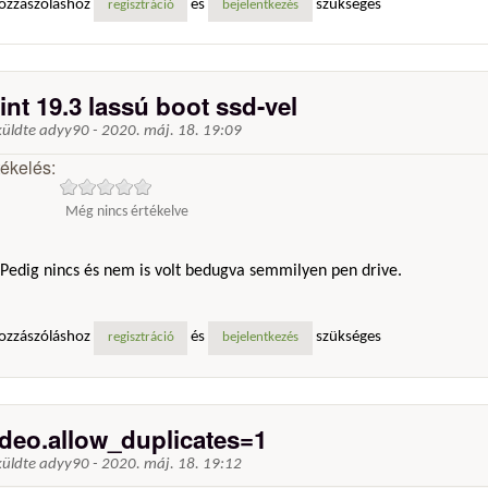
ozzászóláshoz
és
szükséges
regisztráció
bejelentkezés
int 19.3 lassú boot ssd-vel
küldte
adyy90
-
2020. máj. 18. 19:09
tékelés:
Még nincs értékelve
Pedig nincs és nem is volt bedugva semmilyen pen drive.
ozzászóláshoz
és
szükséges
regisztráció
bejelentkezés
ideo.allow_duplicates=1
küldte
adyy90
-
2020. máj. 18. 19:12