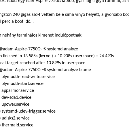
tok. Adott egy Acer Aspire 7750G laptop, gyárilag 4 giga rammal, a
ngston 240 gigás ssd-t vettem bele sima vinyó helyett, a gyorsabb 
 perc a boot idő...
n néhány terminálos kimenet indulópontnak:
adam-Aspire-7750G:~$ systemd-analyze
p finished in 13.585s (kernel) + 10.908s (userspace) = 24.493s
cal.target reached after 10.899s in userspace
adam-Aspire-7750G:~$ systemd-analyze blame
 plymouth-read-write.service
 plymouth-start.service
s apparmor.service
 dev-sda1.device
 upower.service
 systemd-udev-trigger.service
 udisks2.service
 thermald.service