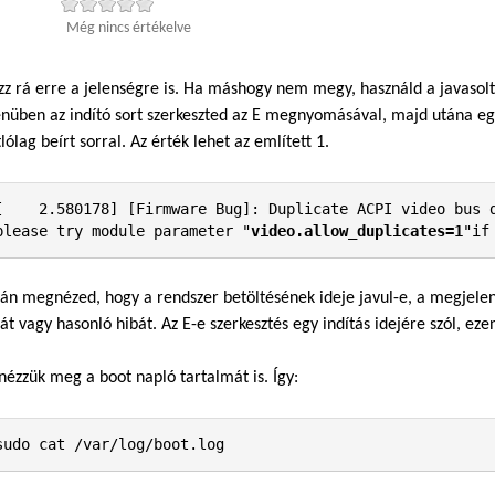
Még nincs értékelve
zz rá erre a jelenségre is. Ha máshogy nem megy, használd a javaso
üben az indító sort szerkeszted az E megnyomásával, majd utána egys
lólag beírt sorral. Az érték lehet az említett 1.
[    2.580178] [Firmware Bug]: Duplicate ACPI video bus d
please try module parameter "
video.allow_duplicates=1
"if
án megnézed, hogy a rendszer betöltésének ideje javul-e, a megjelen
át vagy hasonló hibát. Az E-e szerkesztés egy indítás idejére szól, eze
nézzük meg a boot napló tartalmát is. Így:
sudo cat /var/log/boot.log