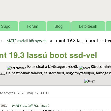
Ugrás a tartalomra
Súgó
Fórum
Blog
Letöltések
»
»
mint 19.3 lassú boot ssd-v
MATE asztali környezet
nt 19.3 lassú boot ssd-vel
Ez az oldal a közösségért készül.
Kövess minke
Ha hasznosnak találod, és szeretnéd, hogy folytatódjon, támoga
dte
adyy90
-
2020. máj. 17. 11:17
rum:
MATE asztali környezet