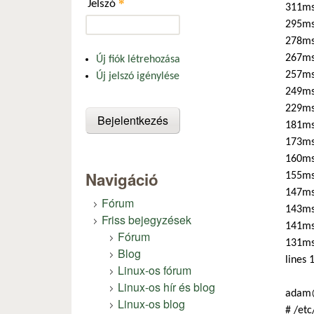
*
Jelszó
311ms
295ms
278ms
267ms 
Új fiók létrehozása
257ms
Új jelszó igénylése
249ms
229ms
181ms 
173ms
160ms
Navigáció
155ms
147ms
Fórum
143ms
Friss bejegyzések
141ms 
Fórum
131ms
Blog
lines 
Linux-os fórum
Linux-os hír és blog
adam@
Linux-os blog
# /etc