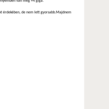
z enyémben van még +4 giga.
boot érdekében, de nem lett gyorsabb.Majdnem