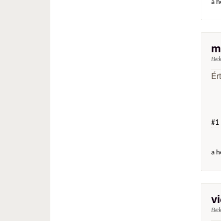
a h
m
Be
Ér
#1
a h
v
Be