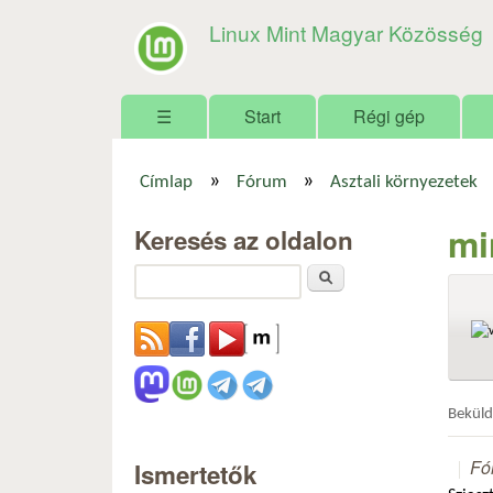
Linux Mint Magyar Közösség
Főmenü
☰
Start
Régi gép
»
»
Címlap
Fórum
Asztali környezetek
Jelenlegi hely
mi
Keresés az oldalon
Keresés
Bekül
Fó
Ismertetők