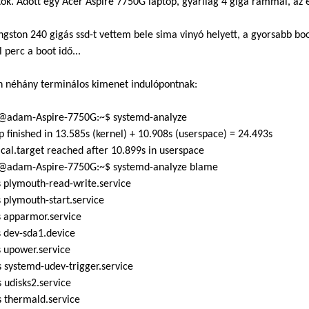
tok. Adott egy Acer Aspire 7750G laptop, gyárilag 4 giga rammal, a
ngston 240 gigás ssd-t vettem bele sima vinyó helyett, a gyorsabb 
 perc a boot idő...
n néhány terminálos kimenet indulópontnak:
adam-Aspire-7750G:~$ systemd-analyze
p finished in 13.585s (kernel) + 10.908s (userspace) = 24.493s
cal.target reached after 10.899s in userspace
adam-Aspire-7750G:~$ systemd-analyze blame
 plymouth-read-write.service
 plymouth-start.service
s apparmor.service
 dev-sda1.device
 upower.service
 systemd-udev-trigger.service
 udisks2.service
 thermald.service