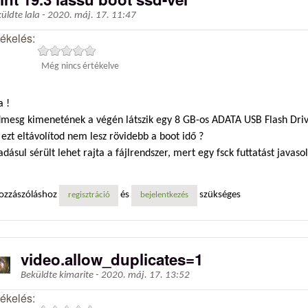
küldte
lala
-
2020. máj. 17. 11:47
tékelés:
Még nincs értékelve
a !
dmesg kimenetének a végén látszik egy 8 GB-os ADATA USB Flash Driv
ezt eltávolítod nem lesz rövidebb a boot idő ?
dásul sérült lehet rajta a fájlrendszer, mert egy fsck futtatást javasol
ozzászóláshoz
és
szükséges
regisztráció
bejelentkezés
video.allow_duplicates=1
Beküldte
kimarite
-
2020. máj. 17. 13:52
tékelés: