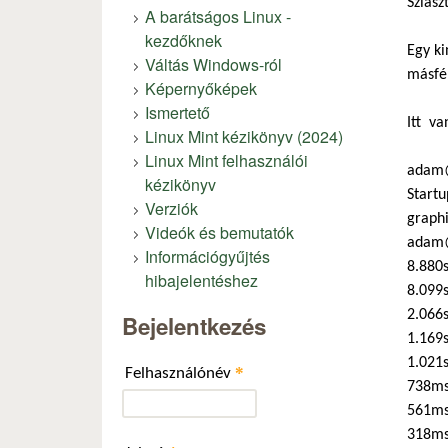
Sziasz
A barátságos Linux -
kezdőknek
Egy ki
Váltás Windows-ról
másfél
Képernyőképek
Ismertető
Itt va
Linux Mint kézikönyv (2024)
Linux Mint felhasználói
adam@
kézikönyv
Startu
Verziók
graphi
Videók és bemutatók
adam@
Információgyűjtés
8.880s
hibajelentéshez
8.099s
2.066
Bejelentkezés
1.169s
1.021s
*
Felhasználónév
738ms
561ms
318ms