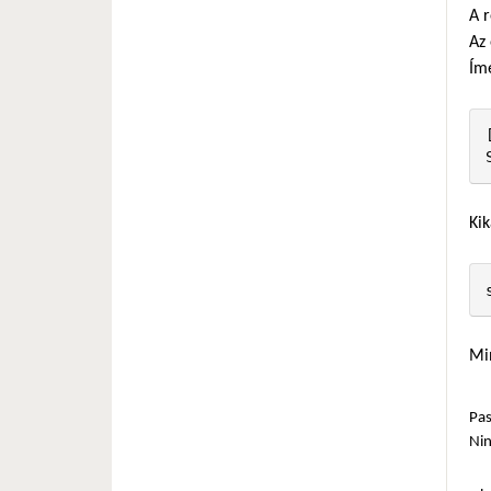
A 
Az 
Ím
Kik
Min
Pas
Ni