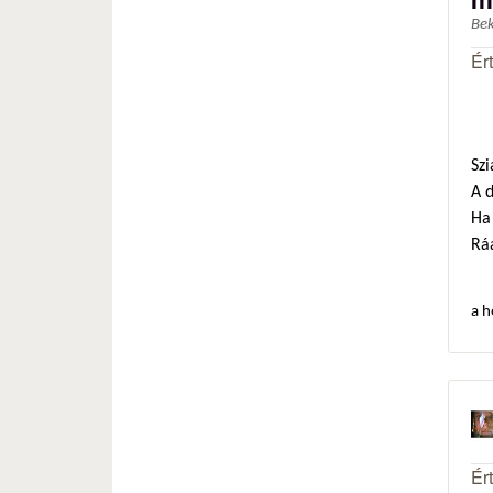
Be
Ér
Szi
A 
Ha 
Ráa
a h
Ér