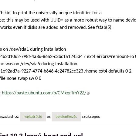
'blkid' to print the universally unique identifier for a
ce; this may be used with UUID= as a more robust way to name devi
 works even if disks are added and removed. See fstab(5).
s on /dev/sda1 during installation
462d1062-798f-4a86-86a2-c3bc1a124534 / ext4 errors=remount-ro 
e was on /dev/sda5 during installation
1e92ad7a-9227-4774-b646-4c24782cc323 /home ext4 defaults 0 2
ile none swap sw 0 0
g
https://paste.ubuntu.com/p/CMxqrTmY2Z/
(külső hivatkozás)
ászóláshoz
és
szükséges
regisztráció
bejelentkezés
int 19.3 lassú boot ssd-vel