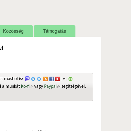
Közösség
Támogatás
el
t máshol is:
sd a munkát
Ko-fi
(külső hivatkozás)
vagy
Paypal
(külső hivatkozás)
segítségével.