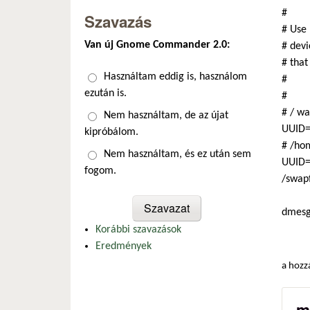
#
Szavazás
# Use 
Van új Gnome Commander 2.0:
# devi
# that
Választások
Használtam eddig is, használom
#
ezután is.
#
# / wa
Nem használtam, de az újat
UUID=
kipróbálom.
# /hom
Nem használtam, és ez után sem
UUID=
fogom.
/swapf
dmes
Korábbi szavazások
Eredmények
a hozz
m