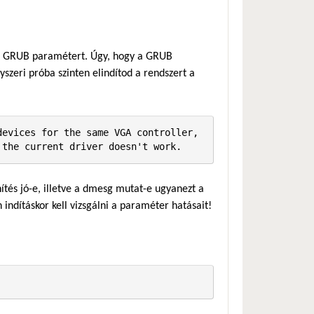
lt GRUB paramétert. Úgy, hogy a GRUB
zeri próba szinten elindítod a rendszert a
evices for the same VGA controller, 
 the current driver doesn't work.
ítés jó-e, illetve a dmesg mutat-e ugyanezt a
n indításkor kell vizsgálni a paraméter hatásait!