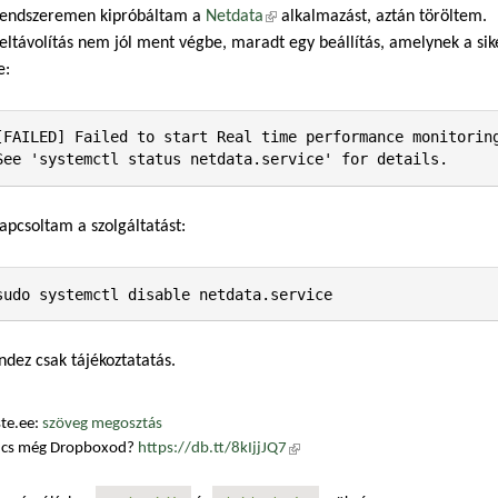
rendszeremen kipróbáltam a
Netdata
(külső hivatkozás)
alkalmazást, aztán töröltem.
eltávolítás nem jól ment végbe, maradt egy beállítás, amelynek a sike
e:
[FAILED] Failed to start Real time performance monitoring
See 'systemctl status netdata.service' for details.
apcsoltam a szolgáltatást:
sudo systemctl disable netdata.service
dez csak tájékoztatatás.
te.ee:
szöveg megosztás
ncs még Dropboxod?
https://db.tt/8kIjjJQ7
(külső hivatkozás)