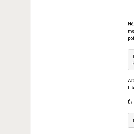
Né
men
pót
Azt
hib
És 