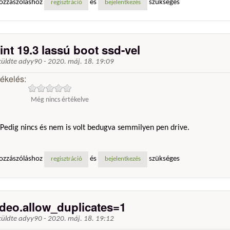
ozzászóláshoz
és
szükséges
regisztráció
bejelentkezés
int 19.3 lassú boot ssd-vel
küldte
adyy90
-
2020. máj. 18. 19:09
tékelés:
Még nincs értékelve
Pedig nincs és nem is volt bedugva semmilyen pen drive.
ozzászóláshoz
és
szükséges
regisztráció
bejelentkezés
ideo.allow_duplicates=1
küldte
adyy90
-
2020. máj. 18. 19:12