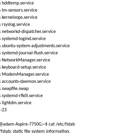
 hddtemp.service
 lm-sensors.service
 kerneloops.service
rsyslog.service
 networkd-dispatcher.service
 systemd-logind.service
 ubuntu-system-adjustments.service
systemd-journal-flush.service
 NetworkManager.service
 keyboard-setup.service
 ModemManager.service
 accounts-daemon.service
 swapfile.swap
systemd-rfkill.service
 lightdm.service
1-23
adam-Aspire-7750G:~$ cat /etc/fstab
/fstab: static file system information.