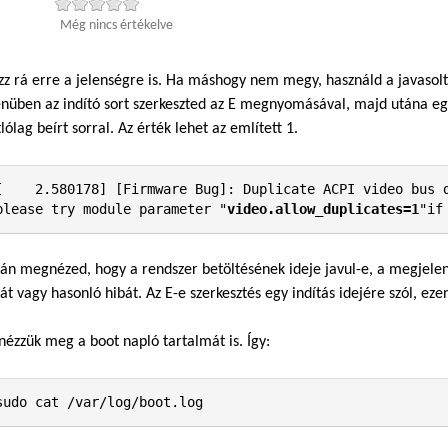
Még nincs értékelve
zz rá erre a jelenségre is. Ha máshogy nem megy, használd a javaso
üben az indító sort szerkeszted az E megnyomásával, majd utána egys
lólag beírt sorral. Az érték lehet az említett 1.
[    2.580178] [Firmware Bug]: Duplicate ACPI video bus d
please try module parameter "
video.allow_duplicates=1
"if
án megnézed, hogy a rendszer betöltésének ideje javul-e, a megjelen
át vagy hasonló hibát. Az E-e szerkesztés egy indítás idejére szól, eze
nézzük meg a boot napló tartalmát is. Így:
sudo cat /var/log/boot.log