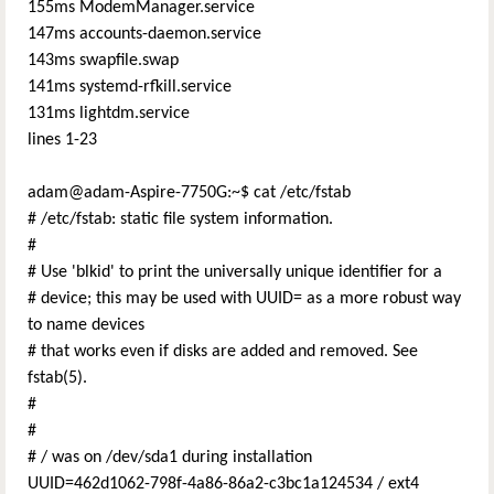
155ms ModemManager.service
147ms accounts-daemon.service
143ms swapfile.swap
141ms systemd-rfkill.service
131ms lightdm.service
lines 1-23
adam@adam-Aspire-7750G:~$ cat /etc/fstab
# /etc/fstab: static file system information.
#
# Use 'blkid' to print the universally unique identifier for a
# device; this may be used with UUID= as a more robust way
to name devices
# that works even if disks are added and removed. See
fstab(5).
#
#
# / was on /dev/sda1 during installation
UUID=462d1062-798f-4a86-86a2-c3bc1a124534 / ext4