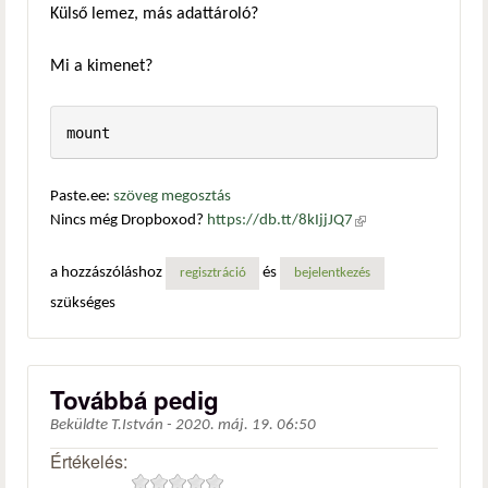
Külső lemez, más adattároló?
Mi a kimenet?
mount
Paste.ee:
szöveg megosztás
Nincs még Dropboxod?
https://db.tt/8kIjjJQ7
(külső
hivatkozás)
a hozzászóláshoz
és
regisztráció
bejelentkezés
szükséges
Továbbá pedig
Beküldte
T.István
-
2020. máj. 19. 06:50
Értékelés: