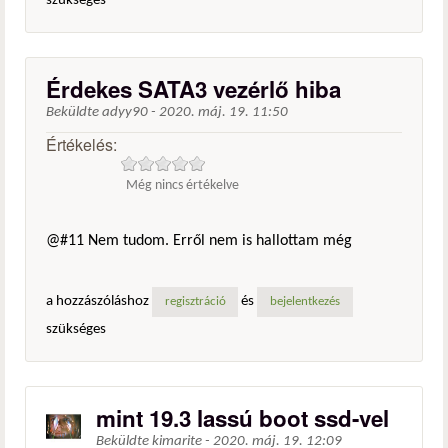
szükséges
Érdekes SATA3 vezérlő hiba
Beküldte
adyy90
-
2020. máj. 19. 11:50
Értékelés:
Még nincs értékelve
@#11 Nem tudom. Erről nem is hallottam még
a hozzászóláshoz
és
regisztráció
bejelentkezés
szükséges
mint 19.3 lassú boot ssd-vel
Beküldte
kimarite
-
2020. máj. 19. 12:09