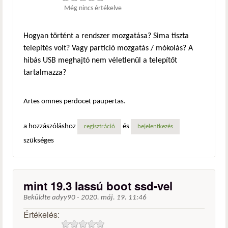
Még nincs értékelve
Hogyan történt a rendszer mozgatása? Sima tiszta
telepítés volt? Vagy partició mozgatás / mókolás? A
hibás USB meghajtó nem véletlenül a telepítőt
tartalmazza?
Artes omnes perdocet paupertas.
a hozzászóláshoz
és
regisztráció
bejelentkezés
szükséges
mint 19.3 lassú boot ssd-vel
Beküldte
adyy90
-
2020. máj. 19. 11:46
Értékelés: