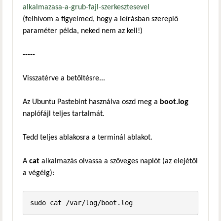
alkalmazasa-a-grub-fajl-szerkesztesevel
(felhívom a figyelmed, hogy a leírásban szereplő
paraméter példa, neked nem az kell!)
-----
Visszatérve a betöltésre...
Az Ubuntu Pastebint használva oszd meg a
boot.log
naplófájl teljes tartalmát.
Tedd teljes ablakosra a terminál ablakot.
A
cat
alkalmazás olvassa a szöveges naplót (az elejétől
a végéig):
sudo cat /var/log/boot.log