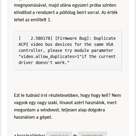
megnyomásával, majd utána egyszeri próba szinten
elindítod a rendszert a pótlólag beírt sorral. Az érték
lehet az említett 1.
[    2.580178] [Firmware Bug]: Duplicate 
ACPI video bus devices for the same VGA 
controller, please try module parameter 
"video.allow_duplicates=1"if the current 
driver doesn't work."
Ezt le tudnád írni részletesebben, hogy hogy kell? Nem
vagyok egy nagy szaki, linuxot azért használok, mert
meguntam a windowst, teljesen alap dolgokra
használom a gépet.
a hozzászóláshoz
és