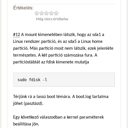
Értékelés:
Még nincs értékelve
#12
A mount kimenetében látszik, hogy az sda1 a
Linux rendszer partíció, és az sda5 a Linux home
partíció. Más partíció most nem látszik, ezek jelenléte
természetes. A két partíció számozása fura. A
partícióstáblát az fdisk kimenete mutatja
sudo fdisk -l
Térjünk rá a lassú boot témára. A boot.log tartalma
jöhet (pasztázd).
Egy következő válaszodban a kernel paraméterek
beállítása jön.