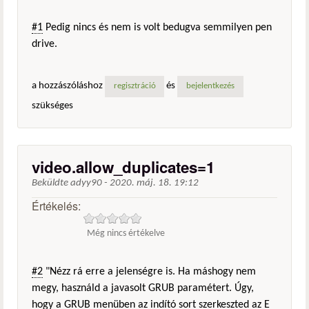
#1
Pedig nincs és nem is volt bedugva semmilyen pen
drive.
a hozzászóláshoz
és
regisztráció
bejelentkezés
szükséges
video.allow_duplicates=1
Beküldte
adyy90
-
2020. máj. 18. 19:12
Értékelés:
Még nincs értékelve
#2
"Nézz rá erre a jelenségre is. Ha máshogy nem
megy, használd a javasolt GRUB paramétert. Úgy,
hogy a GRUB menüben az indító sort szerkeszted az E