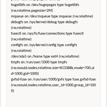
hugetlbfs on /dev/hugepages type hugetlbfs
(rw,relatime,pagesize=2M)
mqueue on /dev/mqueue type mqueue (rw,relatime)
debugfs on /sys/kernel/debug type debugfs
(rw,relatime)
fusectl on /sys/fs/fuse/connections type fusectl
(rw,relatime)
configfs on /sys/kernel/config type configfs
(rw,relatime)
/dev/sda5 on /home type ext4 (rw,relatime)
tmpfs on /run/user/1000 type tmpfs
(rw,nosuid,nodev,relatime,size=813388k,mode=700,ui
d=1000,gid=1000)
gvfsd-fuse on /run/user/1000/gvfs type fuse.gvfsd-fuse
(rw,nosuid,nodev,relatime,user_id=1000,group_id=100
0)