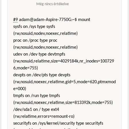
Még nincs értékelve
#9
adam@adam-Aspire-7750G:~$ mount
sysfs on /sys type sysfs
(rw,nosuid,nodev,noexec,relatime)
proc on /proc type proc
(rw,nosuid,nodev,noexec,relatime)
udev on /dev type devtmpfs
(rw,nosuid,relatime,size=4029184k,nr_inodes=100729
6,mode=755)
devpts on /dev/pts type devpts
(rw,nosuid,noexec,relatime,gid=5,mode=620,ptmxmod
e=000)
tmpfs on /run type tmpfs
(rw,nosuid,noexec,relatime,size=813392k,mode=755)
/dev/sda1 on / type ext4
(rw,relatime,errors=remount-ro)
securityfs on /sys/kernel/security type securityfs