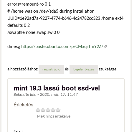
errors=remount-ro 0 1
# /home was on /dev/sda5 during installation
UUID=1e92ad7a-9227-4774-b646-4c24782cc323 /home ext4
defaults 0 2
/swapfile none swap sw 0 0
dmesg
https://paste.ubuntu.com/p/CMxqrTmY2Z/
(külső
hivatkozás)
a hozzászóláshoz
és
szükséges
regisztráció
bejelentkezés
mint 19.3 lassú boot ssd-vel
Beküldte
lala
-
2020. máj. 17. 11:47
Értékelés:
Még nincs értékelve