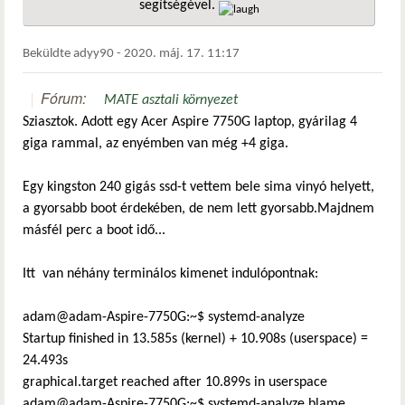
segítségével.
hivatkozá
Beküldte
adyy90
-
2020. máj. 17. 11:17
Fórum:
MATE asztali környezet
Sziasztok. Adott egy Acer Aspire 7750G laptop, gyárilag 4
giga rammal, az enyémben van még +4 giga.
Egy kingston 240 gigás ssd-t vettem bele sima vinyó helyett,
a gyorsabb boot érdekében, de nem lett gyorsabb.Majdnem
másfél perc a boot idő...
Itt van néhány terminálos kimenet indulópontnak:
adam@adam-Aspire-7750G:~$ systemd-analyze
Startup finished in 13.585s (kernel) + 10.908s (userspace) =
24.493s
graphical.target reached after 10.899s in userspace
adam@adam-Aspire-7750G:~$ systemd-analyze blame