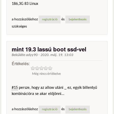
186,3G 83 Linux
a hozzászóláshoz
és
regisztráció
bejelentkezés
szükséges
mint 19.3 lassú boot ssd-vel
Beküldte
adyy90
-
2020. máj. 19. 13:03
Értékelés:
Még nincs értékelve
#15
persze, hogy az allow utáni _ ez, egyik billentyű
kombinációra se akar előjönni...
a hozzászóláshoz
és
regisztráció
bejelentkezés