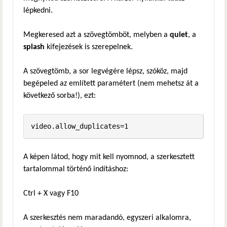
lépkedni.
Megkeresed azt a szövegtömböt, melyben a
quiet
, a
splash
kifejezések is szerepelnek.
A szövegtömb, a sor legvégére lépsz, szóköz, majd
begépeled az említett paramétert (nem mehetsz át a
következő sorba!), ezt:
video.allow_duplicates=1
A képen látod, hogy mit kell nyomnod, a szerkesztett
tartalommal történő indításhoz:
Ctrl + X vagy F10
A szerkesztés nem maradandó, egyszeri alkalomra,