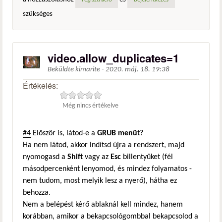
regisztráció
bejelentkezés
szükséges
video.allow_duplicates=1
Beküldte
kimarite
-
2020. máj. 18. 19:38
Értékelés:
Még nincs értékelve
#4
Először is, látod-e a
GRUB menü
t?
Ha nem látod, akkor indítsd újra a rendszert, majd
nyomogasd a
Shift
vagy az
Esc
billentyűket (fél
másodpercenként lenyomod, és mindez folyamatos -
nem tudom, most melyik lesz a nyerő), hátha ez
behozza.
Nem a belépést kérő ablaknál kell mindez, hanem
korábban, amikor a bekapcsológombbal bekapcsolod a