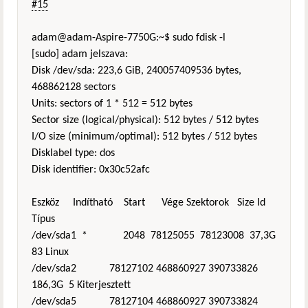
#15
adam@adam-Aspire-7750G:~$ sudo fdisk -l
[sudo] adam jelszava:
Disk /dev/sda: 223,6 GiB, 240057409536 bytes,
468862128 sectors
Units: sectors of 1 * 512 = 512 bytes
Sector size (logical/physical): 512 bytes / 512 bytes
I/O size (minimum/optimal): 512 bytes / 512 bytes
Disklabel type: dos
Disk identifier: 0x30c52afc
Eszköz Indítható Start Vége Szektorok Size Id
Típus
/dev/sda1 * 2048 78125055 78123008 37,3G
83 Linux
/dev/sda2 78127102 468860927 390733826
186,3G 5 Kiterjesztett
/dev/sda5 78127104 468860927 390733824