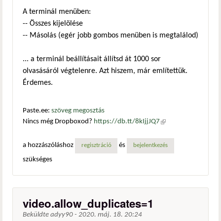
A terminál menüben:
-- Összes kijelölése
-- Másolás (egér jobb gombos menüben is megtalálod)
... a terminál beállításait állítsd át 1000 sor
olvasásáról végtelenre. Azt hiszem, már említettük.
Érdemes.
Paste.ee:
szöveg megosztás
Nincs még Dropboxod?
https://db.tt/8kIjjJQ7
(külső
hivatkozás)
a hozzászóláshoz
és
regisztráció
bejelentkezés
szükséges
video.allow_duplicates=1
Beküldte
adyy90
-
2020. máj. 18. 20:24