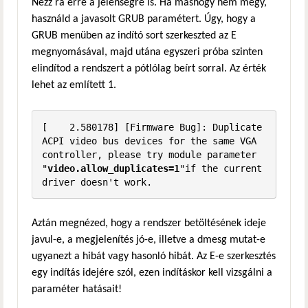
Nézz rá erre a jelenségre is. Ha máshogy nem megy,
használd a javasolt GRUB paramétert. Úgy, hogy a
GRUB menüben az indító sort szerkeszted az E
megnyomásával, majd utána egyszeri próba szinten
elindítod a rendszert a pótlólag beírt sorral. Az érték
lehet az említett 1.
[    2.580178] [Firmware Bug]: Duplicate 
ACPI video bus devices for the same VGA 
controller, please try module parameter 
"
video.allow_duplicates=1
"if the current 
driver doesn't work.
Aztán megnézed, hogy a rendszer betöltésének ideje
javul-e, a megjelenítés jó-e, illetve a dmesg mutat-e
ugyanezt a hibát vagy hasonló hibát. Az E-e szerkesztés
egy indítás idejére szól, ezen indításkor kell vizsgálni a
paraméter hatásait!