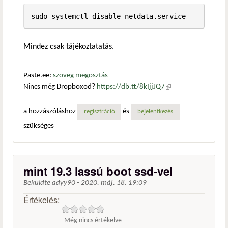
sudo systemctl disable netdata.service
Mindez csak tájékoztatatás.
Paste.ee:
szöveg megosztás
Nincs még Dropboxod?
https://db.tt/8kIjjJQ7
(külső
hivatkozás)
a hozzászóláshoz
és
regisztráció
bejelentkezés
szükséges
mint 19.3 lassú boot ssd-vel
Beküldte
adyy90
-
2020. máj. 18. 19:09
Értékelés:
Még nincs értékelve