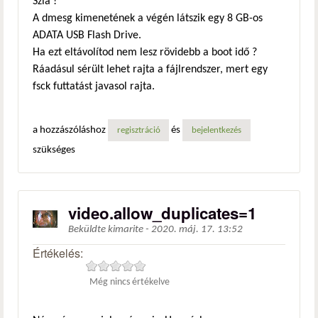
Szia !
A dmesg kimenetének a végén látszik egy 8 GB-os
ADATA USB Flash Drive.
Ha ezt eltávolítod nem lesz rövidebb a boot idő ?
Ráadásul sérült lehet rajta a fájlrendszer, mert egy
fsck futtatást javasol rajta.
a hozzászóláshoz
és
regisztráció
bejelentkezés
szükséges
video.allow_duplicates=1
Beküldte
kimarite
-
2020. máj. 17. 13:52
Értékelés:
Még nincs értékelve