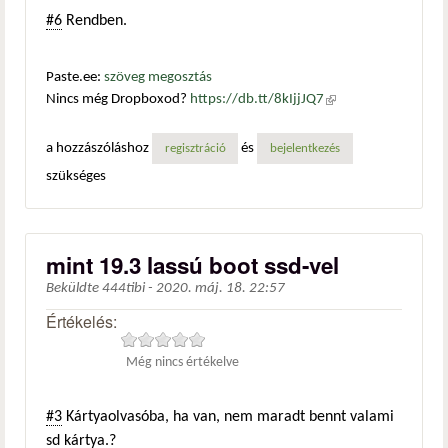
#6
Rendben.
Paste.ee:
szöveg megosztás
Nincs még Dropboxod?
https://db.tt/8kIjjJQ7
(külső
hivatkozás)
a hozzászóláshoz
és
regisztráció
bejelentkezés
szükséges
mint 19.3 lassú boot ssd-vel
Beküldte
444tibi
-
2020. máj. 18. 22:57
Értékelés:
Még nincs értékelve
#3
Kártyaolvasóba, ha van, nem maradt bennt valami
sd kártya.?