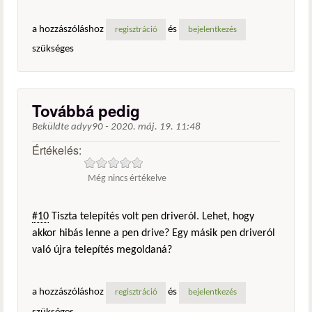
a hozzászóláshoz
és
regisztráció
bejelentkezés
szükséges
Továbbá pedig
Beküldte
adyy90
-
2020. máj. 19. 11:48
Értékelés:
Még nincs értékelve
#10
Tiszta telepítés volt pen driveról. Lehet, hogy
akkor hibás lenne a pen drive? Egy másik pen driveról
való újra telepítés megoldaná?
a hozzászóláshoz
és
regisztráció
bejelentkezés