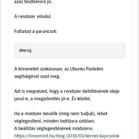
azaz tesztelésre jó.
A rendszer elindul.
Futtatod a parancsot:
dmesg
A kimenetet szokásosan, az Ubuntu Pastebin
segítségével oszd meg.
Azt is megnézed, hogy a rendszer betöltésének ideje
javul-e, a megjelenítés jó-e. És közöld.
Ha a módszer beválik (még nem tudjuk), lehet
véglegesíteni, minden indításra szólóan.
A beállítás véglegesítésének módszere:
https://linuxmint.hu/blog/2018/03/kernel-kapcsolok-