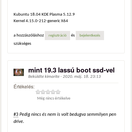
Kubuntu 18.04 KDE Plasma 5.12.9
Kernel 4.15.0-212-generic X64
a hozzászóláshoz
és
regisztráció
bejelentkezés
szükséges
mint 19.3 lassú boot ssd-vel
Beküldte
kimarite
-
2020. máj. 18. 23:13
Értékelés:
Még nincs értékelve
#3
Pedig nincs és nem is volt bedugva semmilyen pen
drive.