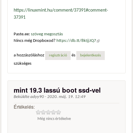
https://linuxmint.hu/comment/37391#comment-
37391
Paste.ee:
szöveg megosztás
Nincs még Dropboxod?
https://db.tt/8kIjjJQ7
(külső
hivatkozás)
a hozzászóláshoz
és
regisztráció
bejelentkezés
szükséges
mint 19.3 lassú boot ssd-vel
Beküldte
adyy90
-
2020. máj. 19. 12:49
Értékelés:
Még nincs értékelve