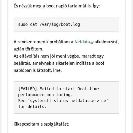
És nézzük meg a boot napló tartalmát is. Így:
sudo cat /var/log/boot.log
A rendszeremen kipróbáltam a
Netdata
(külső hivatkozás)
alkalmazást,
aztán töröltem.
Az eltávolítás nem jól ment végbe, maradt egy
beállítás, amelynek a sikertelen indítása a boot
naplóban is látszott. Íme:
[FAILED] Failed to start Real time 
performance monitoring.

See 'systemctl status netdata.service' 
for details.
Kikapcsoltam a szolgáltatást: