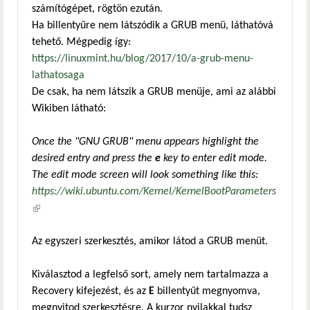
számítógépet, rögtön ezután.
Ha billentyűre nem látszódik a GRUB menü, láthatóvá
tehető. Mégpedig így:
https://linuxmint.hu/blog/2017/10/a-grub-menu-
lathatosaga
De csak, ha nem látszik a GRUB menüje, ami az alábbi
Wikiben látható:
Once the "GNU GRUB" menu appears highlight the
desired entry and press the
e
key to enter edit mode.
The edit mode screen will look something like this:
https://wiki.ubuntu.com/Kernel/KernelBootParameters
(külső hivatkozás)
Az egyszeri szerkesztés, amikor látod a GRUB menüt.
Kiválasztod a legfelső sort, amely nem tartalmazza a
Recovery kifejezést, és az
E
billentyűt megnyomva,
megnyitod szerkesztésre. A kurzor nyilakkal tudsz