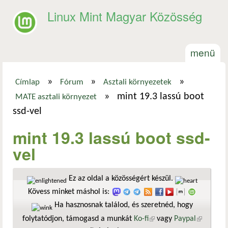
Ugrás a tartalomra
Linux Mint Magyar Közösség
menü
»
»
»
Címlap
Fórum
Asztali környezetek
Jelenlegi hely
»
mint 19.3 lassú boot
MATE asztali környezet
ssd-vel
mint 19.3 lassú boot ssd-
vel
Ez az oldal a közösségért készül.
Kövess minket máshol is:
Ha hasznosnak találod, és szeretnéd, hogy
folytatódjon, támogasd a munkát
Ko-fi
(külső hivatkozás)
vagy
Paypal
(külső