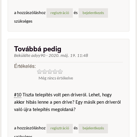
a hozzászóláshoz
és
regisztráció
bejelentkezés
szükséges
Továbbá pedig
Beküldte
adyy90
-
2020. máj. 19. 11:48
Értékelés:
Még nincs értékelve
#10
Tiszta telepítés volt pen driveról. Lehet, hogy
akkor hibás lenne a pen drive? Egy másik pen driveról
való újra telepítés megoldaná?
a hozzászóláshoz
és
regisztráció
bejelentkezés