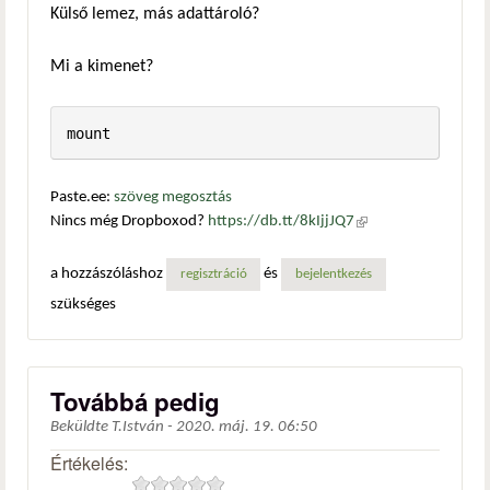
Külső lemez, más adattároló?
Mi a kimenet?
mount
Paste.ee:
szöveg megosztás
Nincs még Dropboxod?
https://db.tt/8kIjjJQ7
(külső
hivatkozás)
a hozzászóláshoz
és
regisztráció
bejelentkezés
szükséges
Továbbá pedig
Beküldte
T.István
-
2020. máj. 19. 06:50
Értékelés: