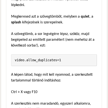
lépkedni.
Megkeresed azt a szövegtömböt, melyben a
quiet
, a
splash
kifejezések is szerepelnek.
A szövegtömb, a sor legvégére lépsz, szóköz, majd
begépeled az említett paramétert (nem mehetsz át a
következő sorba!), ezt:
video.allow_duplicates=1
A képen látod, hogy mit kell nyomnod, a szerkesztett
tartalommal történő indításhoz:
Ctrl + X vagy F10
A szerkesztés nem maradandó, egyszeri alkalomra,