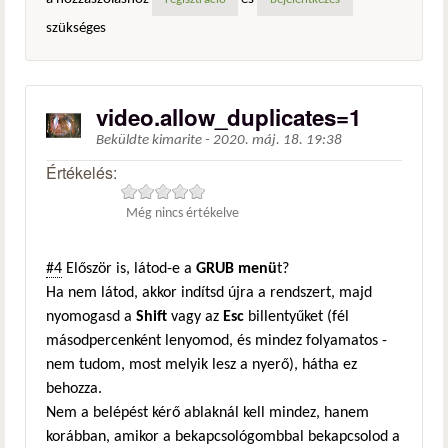
regisztráció
bejelentkezés
szükséges
video.allow_duplicates=1
Beküldte
kimarite
-
2020. máj. 18. 19:38
Értékelés:
Még nincs értékelve
#4
Először is, látod-e a
GRUB menü
t?
Ha nem látod, akkor indítsd újra a rendszert, majd
nyomogasd a
Shift
vagy az
Esc
billentyűket (fél
másodpercenként lenyomod, és mindez folyamatos -
nem tudom, most melyik lesz a nyerő), hátha ez
behozza.
Nem a belépést kérő ablaknál kell mindez, hanem
korábban, amikor a bekapcsológombbal bekapcsolod a