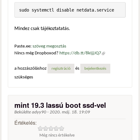
sudo systemctl disable netdata.service
Mindez csak tájékoztatatás.
Paste.ee:
szöveg megosztás
Nincs még Dropboxod?
https://db.tt/8kIjjJQ7
(külső
hivatkozás)
a hozzászóláshoz
és
regisztráció
bejelentkezés
szükséges
mint 19.3 lassú boot ssd-vel
Beküldte
adyy90
-
2020. máj. 18. 19:09
Értékelés:
Még nincs értékelve