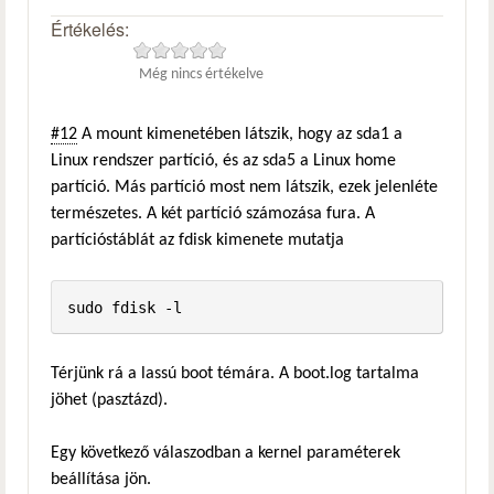
Értékelés:
Még nincs értékelve
#12
A mount kimenetében látszik, hogy az sda1 a
Linux rendszer partíció, és az sda5 a Linux home
partíció. Más partíció most nem látszik, ezek jelenléte
természetes. A két partíció számozása fura. A
partícióstáblát az fdisk kimenete mutatja
sudo fdisk -l
Térjünk rá a lassú boot témára. A boot.log tartalma
jöhet (pasztázd).
Egy következő válaszodban a kernel paraméterek
beállítása jön.