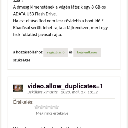
Szia !
A dmesg kimenetének a végén látszik egy 8 GB-os
ADATA USB Flash Drive.
Ha ezt eltávolítod nem lesz rövidebb a boot idő ?
Ráadásul sérült lehet rajta a fájlrendszer, mert egy
fsck futtatást javasol rajta.
a hozzászóláshoz
és
regisztráció
bejelentkezés
szükséges
video.allow_duplicates=1
Beküldte
kimarite
-
2020. máj. 17. 13:52
Értékelés:
Még nincs értékelve