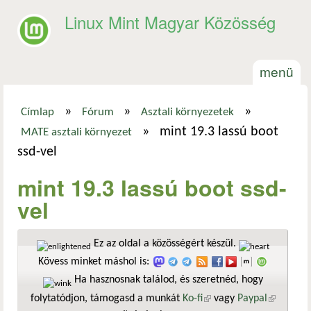
Ugrás a tartalomra
Linux Mint Magyar Közösség
menü
»
»
»
Címlap
Fórum
Asztali környezetek
Jelenlegi hely
»
mint 19.3 lassú boot
MATE asztali környezet
ssd-vel
mint 19.3 lassú boot ssd-
vel
Ez az oldal a közösségért készül.
Kövess minket máshol is:
Ha hasznosnak találod, és szeretnéd, hogy
folytatódjon, támogasd a munkát
Ko-fi
(külső hivatkozás)
vagy
Paypal
(külső