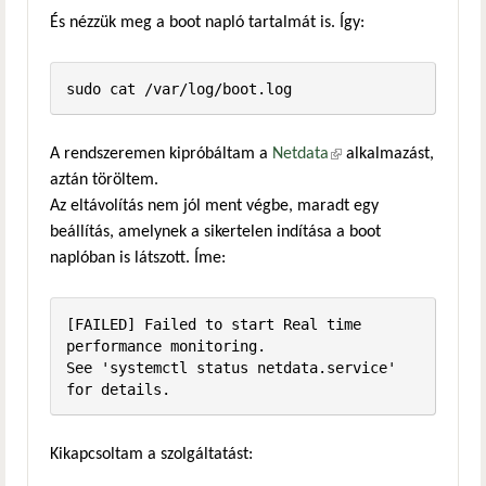
És nézzük meg a boot napló tartalmát is. Így:
sudo cat /var/log/boot.log
A rendszeremen kipróbáltam a
Netdata
(külső hivatkozás)
alkalmazást,
aztán töröltem.
Az eltávolítás nem jól ment végbe, maradt egy
beállítás, amelynek a sikertelen indítása a boot
naplóban is látszott. Íme:
[FAILED] Failed to start Real time 
performance monitoring.

See 'systemctl status netdata.service' 
for details.
Kikapcsoltam a szolgáltatást: