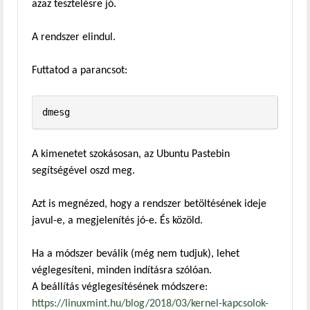
azaz tesztelésre jó.
A rendszer elindul.
Futtatod a parancsot:
dmesg
A kimenetet szokásosan, az Ubuntu Pastebin
segítségével oszd meg.
Azt is megnézed, hogy a rendszer betöltésének ideje
javul-e, a megjelenítés jó-e. És közöld.
Ha a módszer beválik (még nem tudjuk), lehet
véglegesíteni, minden indításra szólóan.
A beállítás véglegesítésének módszere:
https://linuxmint.hu/blog/2018/03/kernel-kapcsolok-