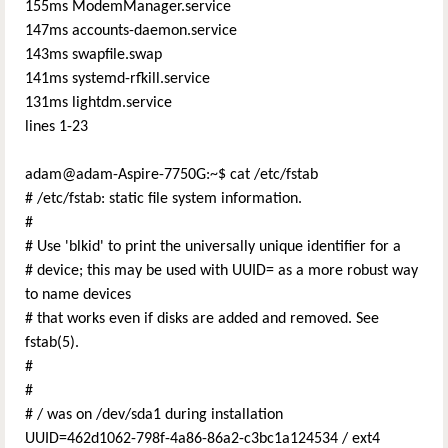
155ms ModemManager.service
147ms accounts-daemon.service
143ms swapfile.swap
141ms systemd-rfkill.service
131ms lightdm.service
lines 1-23
adam@adam-Aspire-7750G:~$ cat /etc/fstab
# /etc/fstab: static file system information.
#
# Use 'blkid' to print the universally unique identifier for a
# device; this may be used with UUID= as a more robust way
to name devices
# that works even if disks are added and removed. See
fstab(5).
#
#
# / was on /dev/sda1 during installation
UUID=462d1062-798f-4a86-86a2-c3bc1a124534 / ext4