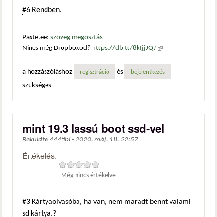
#6
Rendben.
Paste.ee:
szöveg megosztás
Nincs még Dropboxod?
https://db.tt/8kIjjJQ7
(külső
hivatkozás)
a hozzászóláshoz
és
regisztráció
bejelentkezés
szükséges
mint 19.3 lassú boot ssd-vel
Beküldte
444tibi
-
2020. máj. 18. 22:57
Értékelés:
Még nincs értékelve
#3
Kártyaolvasóba, ha van, nem maradt bennt valami
sd kártya.?