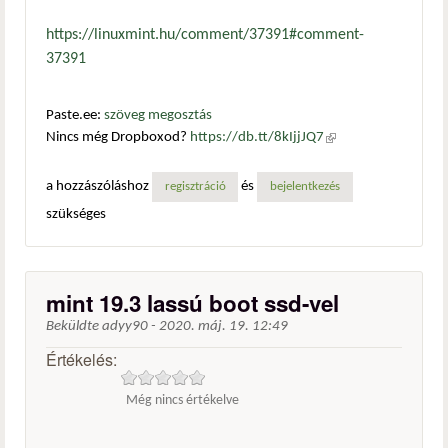
https://linuxmint.hu/comment/37391#comment-
37391
Paste.ee:
szöveg megosztás
Nincs még Dropboxod?
https://db.tt/8kIjjJQ7
(külső
hivatkozás)
a hozzászóláshoz
és
regisztráció
bejelentkezés
szükséges
mint 19.3 lassú boot ssd-vel
Beküldte
adyy90
-
2020. máj. 19. 12:49
Értékelés:
Még nincs értékelve