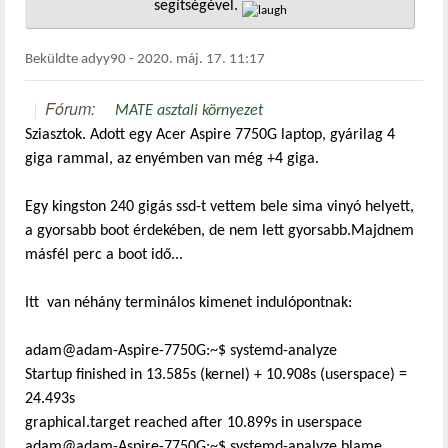
segítségével.
hivatkozá
Beküldte
adyy90
-
2020. máj. 17. 11:17
Fórum:
MATE asztali környezet
Sziasztok. Adott egy Acer Aspire 7750G laptop, gyárilag 4
giga rammal, az enyémben van még +4 giga.
Egy kingston 240 gigás ssd-t vettem bele sima vinyó helyett,
a gyorsabb boot érdekében, de nem lett gyorsabb.Majdnem
másfél perc a boot idő...
Itt van néhány terminálos kimenet indulópontnak:
adam@adam-Aspire-7750G:~$ systemd-analyze
Startup finished in 13.585s (kernel) + 10.908s (userspace) =
24.493s
graphical.target reached after 10.899s in userspace
adam@adam-Aspire-7750G:~$ systemd-analyze blame