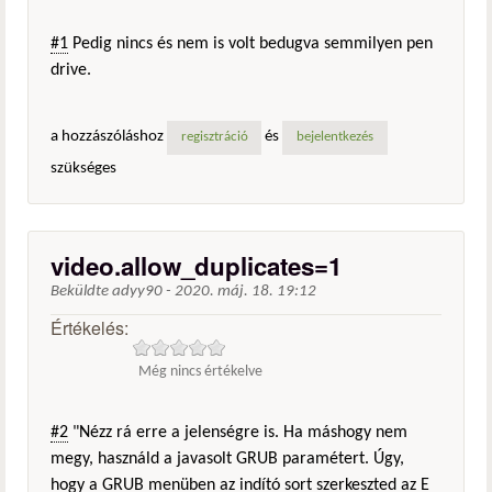
#1
Pedig nincs és nem is volt bedugva semmilyen pen
drive.
a hozzászóláshoz
és
regisztráció
bejelentkezés
szükséges
video.allow_duplicates=1
Beküldte
adyy90
-
2020. máj. 18. 19:12
Értékelés:
Még nincs értékelve
#2
"Nézz rá erre a jelenségre is. Ha máshogy nem
megy, használd a javasolt GRUB paramétert. Úgy,
hogy a GRUB menüben az indító sort szerkeszted az E