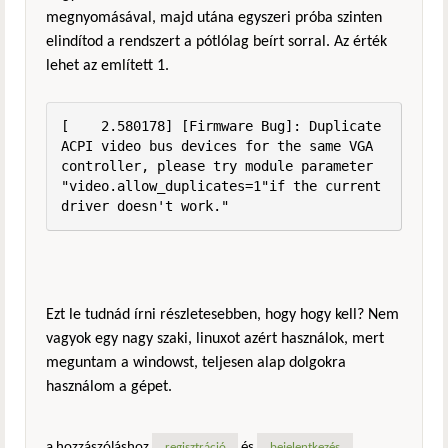
megnyomásával, majd utána egyszeri próba szinten
elindítod a rendszert a pótlólag beírt sorral. Az érték
lehet az említett 1.
[    2.580178] [Firmware Bug]: Duplicate 
ACPI video bus devices for the same VGA 
controller, please try module parameter 
"video.allow_duplicates=1"if the current 
driver doesn't work."
Ezt le tudnád írni részletesebben, hogy hogy kell? Nem
vagyok egy nagy szaki, linuxot azért használok, mert
meguntam a windowst, teljesen alap dolgokra
használom a gépet.
a hozzászóláshoz
és