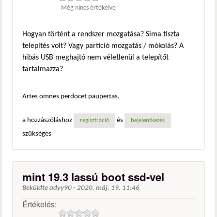
Még nincs értékelve
Hogyan történt a rendszer mozgatása? Sima tiszta
telepítés volt? Vagy partició mozgatás / mókolás? A
hibás USB meghajtó nem véletlenül a telepítőt
tartalmazza?
Artes omnes perdocet paupertas.
a hozzászóláshoz
és
regisztráció
bejelentkezés
szükséges
mint 19.3 lassú boot ssd-vel
Beküldte
adyy90
-
2020. máj. 19. 11:46
Értékelés: