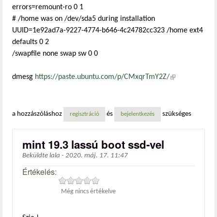
errors=remount-ro 0 1
# /home was on /dev/sda5 during installation
UUID=1e92ad7a-9227-4774-b646-4c24782cc323 /home ext4
defaults 0 2
/swapfile none swap sw 0 0
dmesg
https://paste.ubuntu.com/p/CMxqrTmY2Z/
(külső
hivatkozás)
a hozzászóláshoz
és
szükséges
regisztráció
bejelentkezés
mint 19.3 lassú boot ssd-vel
Beküldte
lala
-
2020. máj. 17. 11:47
Értékelés:
Még nincs értékelve