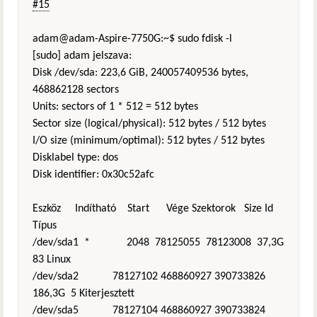
#15
adam@adam-Aspire-7750G:~$ sudo fdisk -l
[sudo] adam jelszava:
Disk /dev/sda: 223,6 GiB, 240057409536 bytes,
468862128 sectors
Units: sectors of 1 * 512 = 512 bytes
Sector size (logical/physical): 512 bytes / 512 bytes
I/O size (minimum/optimal): 512 bytes / 512 bytes
Disklabel type: dos
Disk identifier: 0x30c52afc
Eszköz Indítható Start Vége Szektorok Size Id
Típus
/dev/sda1 * 2048 78125055 78123008 37,3G
83 Linux
/dev/sda2 78127102 468860927 390733826
186,3G 5 Kiterjesztett
/dev/sda5 78127104 468860927 390733824