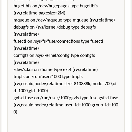
hugetlbfs on /dev/hugepages type hugetlbfs
(rw,relatime,pagesize=2M)
mqueue on /dev/mqueue type mqueue (rw,relatime)
debugfs on /sys/kernel/debug type debugfs
(rw,relatime)
fusectl on /sys/fs/fuse/connections type fusectl
(rw,relatime)
configfs on /sys/kernel/config type configfs
(rw,relatime)
/dev/sda5 on /home type ext4 (rw,relatime)
tmpfs on /run/user/1000 type tmpfs
(rw,nosuid,nodev,relatime,size=813388k,mode=700,ui
d=1000,gid=1000)
gvfsd-fuse on /run/user/1000/gvfs type fuse.gvfsd-fuse
(rw,nosuid,nodev,relatime,user_id=1000,group_id=100
0)