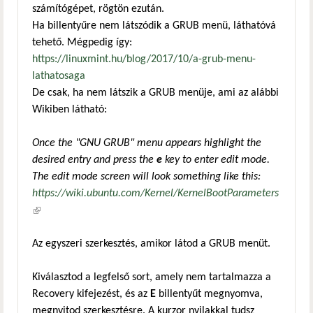
számítógépet, rögtön ezután.
Ha billentyűre nem látszódik a GRUB menü, láthatóvá
tehető. Mégpedig így:
https://linuxmint.hu/blog/2017/10/a-grub-menu-
lathatosaga
De csak, ha nem látszik a GRUB menüje, ami az alábbi
Wikiben látható:
Once the "GNU GRUB" menu appears highlight the
desired entry and press the
e
key to enter edit mode.
The edit mode screen will look something like this:
https://wiki.ubuntu.com/Kernel/KernelBootParameters
(külső hivatkozás)
Az egyszeri szerkesztés, amikor látod a GRUB menüt.
Kiválasztod a legfelső sort, amely nem tartalmazza a
Recovery kifejezést, és az
E
billentyűt megnyomva,
megnyitod szerkesztésre. A kurzor nyilakkal tudsz