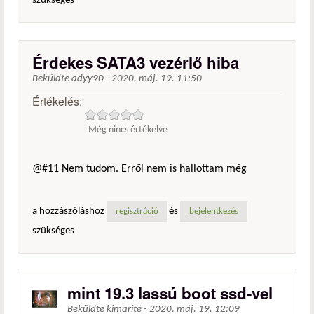
szükséges
Érdekes SATA3 vezérlő hiba
Beküldte
adyy90
-
2020. máj. 19. 11:50
Értékelés:
Még nincs értékelve
@#11 Nem tudom. Erről nem is hallottam még
a hozzászóláshoz
és
regisztráció
bejelentkezés
szükséges
mint 19.3 lassú boot ssd-vel
Beküldte
kimarite
-
2020. máj. 19. 12:09