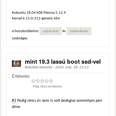
Kubuntu 18.04 KDE Plasma 5.12.9
Kernel 4.15.0-212-generic X64
a hozzászóláshoz
és
regisztráció
bejelentkezés
szükséges
mint 19.3 lassú boot ssd-vel
Beküldte
kimarite
-
2020. máj. 18. 23:13
Értékelés:
Még nincs értékelve
#3
Pedig nincs és nem is volt bedugva semmilyen pen
drive.