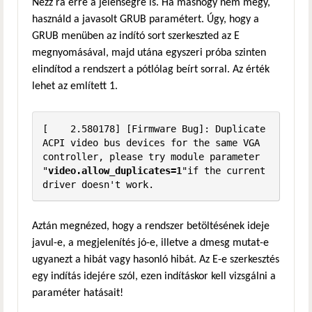
Nézz rá erre a jelenségre is. Ha máshogy nem megy,
használd a javasolt GRUB paramétert. Úgy, hogy a
GRUB menüben az indító sort szerkeszted az E
megnyomásával, majd utána egyszeri próba szinten
elindítod a rendszert a pótlólag beírt sorral. Az érték
lehet az említett 1.
[    2.580178] [Firmware Bug]: Duplicate 
ACPI video bus devices for the same VGA 
controller, please try module parameter 
"
video.allow_duplicates=1
"if the current 
driver doesn't work.
Aztán megnézed, hogy a rendszer betöltésének ideje
javul-e, a megjelenítés jó-e, illetve a dmesg mutat-e
ugyanezt a hibát vagy hasonló hibát. Az E-e szerkesztés
egy indítás idejére szól, ezen indításkor kell vizsgálni a
paraméter hatásait!