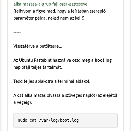
alkalmazasa-a-grub-fajl-szerkesztesevel
(felhívom a figyelmed, hogy a leírásban szereplő
paraméter példa, neked nem az kell!)
-----
Visszatérve a betöltésre...
Az Ubuntu Pastebint használva oszd meg a
boot.log
naplófájl teljes tartalmát.
Tedd teljes ablakosra a terminál ablakot.
A
cat
alkalmazás olvassa a szöveges naplót (az elejétől
a végéig):
sudo cat /var/log/boot.log