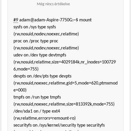
Még nincs értékelve
#9
adam@adam-Aspire-7750G:~$ mount
sysfs on /sys type sysfs
(rw,nosuid,nodev,noexec,relatime)
proc on /proc type proc
(rw,nosuid,nodev,noexec,relatime)
udev on /dev type devtmpfs
(rw,nosuid,relatime,size=4029184k,nr_inodes=100729
6,mode=755)
devpts on /dev/pts type devpts
(rw,nosuid,noexec,relatime,gid=5,mode=620,ptmxmod
e=000)
tmpfs on /run type tmpfs
(rw,nosuid,noexec,relatime,size=813392k,mode=755)
/dev/sda1 on / type ext4
(rw,relatime,errors=remount-ro)
securityfs on /sys/kernel/security type securityfs