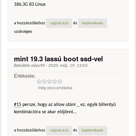
186,3G 83 Linux
a hozzászóláshoz
és
regisztráció
bejelentkezés
szükséges
mint 19.3 lassú boot ssd-vel
Beküldte
adyy90
-
2020. máj. 19. 13:03
Értékelés:
Még nincs értékelve
#15
persze, hogy az allow utáni _ ez, egyik billentyű
kombinációra se akar előjönni...
a hozzászóláshoz
és
regisztráció
bejelentkezés