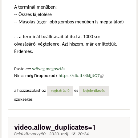
A terminál menüben:
-- Összes kijelölése
-- Másolás (egér jobb gombos menüben is megtalálod)
... a terminál beállításait állítsd át 1000 sor
olvasásáról végtelenre. Azt hiszem, már említettük.
Érdemes.
Paste.ee:
szöveg megosztás
Nincs még Dropboxod?
https://db.tt/8kIjjJQ7
(külső
hivatkozás)
a hozzászóláshoz
és
regisztráció
bejelentkezés
szükséges
video.allow_duplicates=1
Beküldte
adyy90
-
2020. máj. 18. 20:24