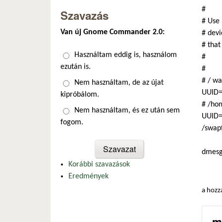
#
Szavazás
# Use 
Van új Gnome Commander 2.0:
# devi
# that
Választások
Használtam eddig is, használom
#
ezután is.
#
# / wa
Nem használtam, de az újat
UUID=
kipróbálom.
# /hom
Nem használtam, és ez után sem
UUID=
fogom.
/swapf
dmes
Korábbi szavazások
Eredmények
a hozz
m