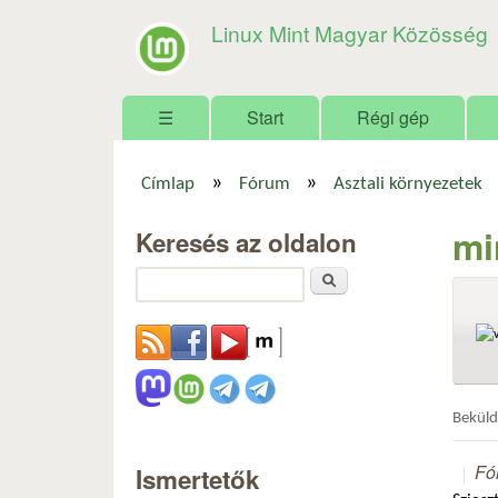
Linux Mint Magyar Közösség
Főmenü
☰
Start
Régi gép
»
»
Címlap
Fórum
Asztali környezetek
Jelenlegi hely
mi
Keresés az oldalon
Keresés
Bekül
Fó
Ismertetők