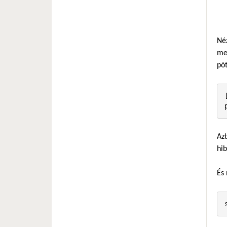
Né
men
pót
Azt
hib
És 