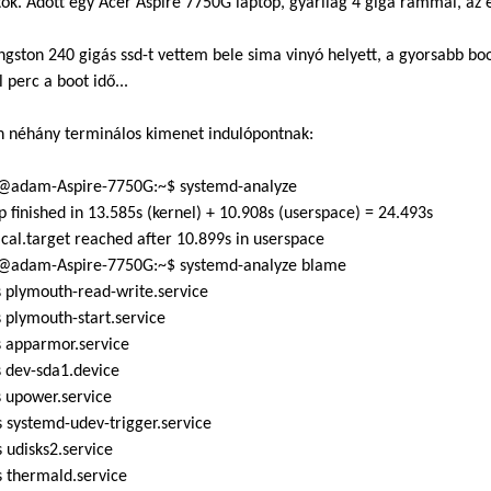
tok. Adott egy Acer Aspire 7750G laptop, gyárilag 4 giga rammal, a
ngston 240 gigás ssd-t vettem bele sima vinyó helyett, a gyorsabb 
 perc a boot idő...
n néhány terminálos kimenet indulópontnak:
adam-Aspire-7750G:~$ systemd-analyze
p finished in 13.585s (kernel) + 10.908s (userspace) = 24.493s
cal.target reached after 10.899s in userspace
adam-Aspire-7750G:~$ systemd-analyze blame
 plymouth-read-write.service
 plymouth-start.service
s apparmor.service
 dev-sda1.device
 upower.service
 systemd-udev-trigger.service
 udisks2.service
 thermald.service