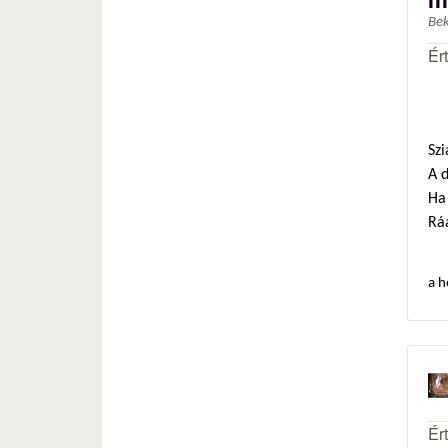
Be
Ér
Szi
A 
Ha 
Ráa
a h
Ér