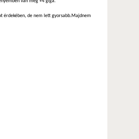
z enyémben van még +4 giga.
boot érdekében, de nem lett gyorsabb.Majdnem