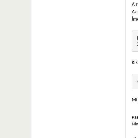
A 
Az 
Ím
Kik
Min
Pas
Ni