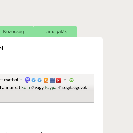
Közösség
Támogatás
el
t máshol is:
sd a munkát
Ko-fi
(külső hivatkozás)
vagy
Paypal
(külső hivatkozás)
segítségével.