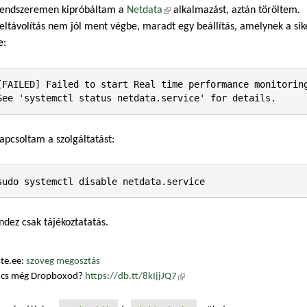
rendszeremen kipróbáltam a
Netdata
(külső hivatkozás)
alkalmazást, aztán töröltem.
eltávolítás nem jól ment végbe, maradt egy beállítás, amelynek a sike
e:
[FAILED] Failed to start Real time performance monitoring
See 'systemctl status netdata.service' for details.
apcsoltam a szolgáltatást:
sudo systemctl disable netdata.service
dez csak tájékoztatatás.
te.ee:
szöveg megosztás
ncs még Dropboxod?
https://db.tt/8kIjjJQ7
(külső hivatkozás)