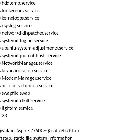
 hddtemp.service
 lm-sensors.service
 kerneloops.service
rsyslog.service
 networkd-dispatcher.service
 systemd-logind.service
 ubuntu-system-adjustments.service
systemd-journal-flush.service
 NetworkManager.service
 keyboard-setup.service
 ModemManager.service
 accounts-daemon.service
 swapfile.swap
systemd-rfkill.service
 lightdm.service
1-23
adam-Aspire-7750G:~$ cat /etc/fstab
/fstab: static file system information.