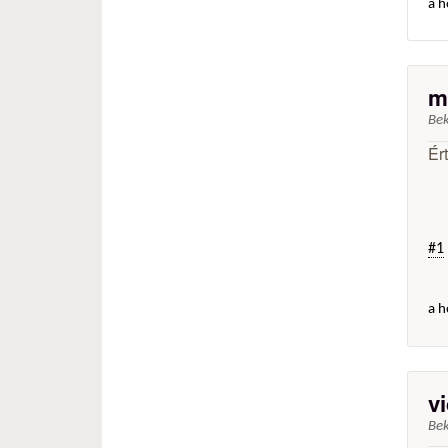
a h
m
Be
Ér
#1
a h
v
Be