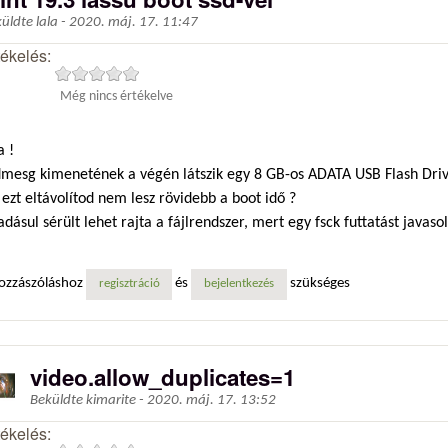
küldte
lala
-
2020. máj. 17. 11:47
tékelés:
Még nincs értékelve
a !
dmesg kimenetének a végén látszik egy 8 GB-os ADATA USB Flash Driv
ezt eltávolítod nem lesz rövidebb a boot idő ?
dásul sérült lehet rajta a fájlrendszer, mert egy fsck futtatást javasol
ozzászóláshoz
és
szükséges
regisztráció
bejelentkezés
video.allow_duplicates=1
Beküldte
kimarite
-
2020. máj. 17. 13:52
tékelés: