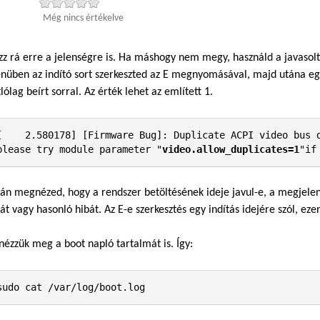
Még nincs értékelve
zz rá erre a jelenségre is. Ha máshogy nem megy, használd a javaso
üben az indító sort szerkeszted az E megnyomásával, majd utána egys
lólag beírt sorral. Az érték lehet az említett 1.
[    2.580178] [Firmware Bug]: Duplicate ACPI video bus d
please try module parameter "
video.allow_duplicates=1
"if
án megnézed, hogy a rendszer betöltésének ideje javul-e, a megjelen
át vagy hasonló hibát. Az E-e szerkesztés egy indítás idejére szól, eze
nézzük meg a boot napló tartalmát is. Így:
sudo cat /var/log/boot.log