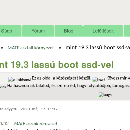
Ugrás a tartalomra
Súgó
Fórum
Blog
Letöltések
»
»
mint 19.3 lassú boot ssd-v
MATE asztali környezet
nt 19.3 lassú boot ssd-vel
Ez az oldal a közösségért készül.
Kövess minke
Ha hasznosnak találod, és szeretnéd, hogy folytatódjon, támoga
dte
adyy90
-
2020. máj. 17. 11:17
rum:
MATE asztali környezet