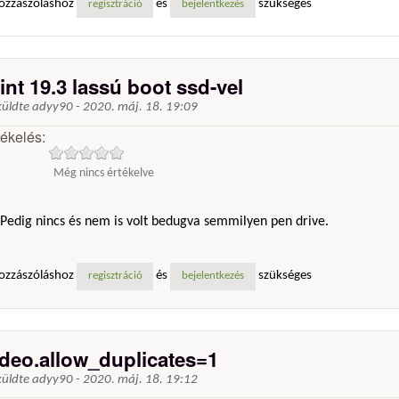
ozzászóláshoz
és
szükséges
regisztráció
bejelentkezés
int 19.3 lassú boot ssd-vel
küldte
adyy90
-
2020. máj. 18. 19:09
tékelés:
Még nincs értékelve
Pedig nincs és nem is volt bedugva semmilyen pen drive.
ozzászóláshoz
és
szükséges
regisztráció
bejelentkezés
ideo.allow_duplicates=1
küldte
adyy90
-
2020. máj. 18. 19:12