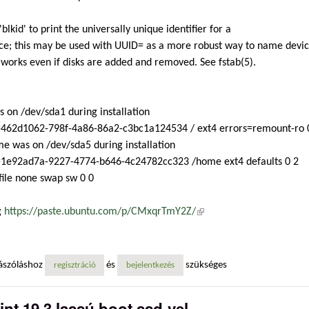
'blkid' to print the universally unique identifier for a
ce; this may be used with UUID= as a more robust way to name devi
 works even if disks are added and removed. See fstab(5).
s on /dev/sda1 during installation
462d1062-798f-4a86-86a2-c3bc1a124534 / ext4 errors=remount-ro 
e was on /dev/sda5 during installation
1e92ad7a-9227-4774-b646-4c24782cc323 /home ext4 defaults 0 2
ile none swap sw 0 0
g
https://paste.ubuntu.com/p/CMxqrTmY2Z/
(külső hivatkozás)
ászóláshoz
és
szükséges
regisztráció
bejelentkezés
int 19.3 lassú boot ssd-vel