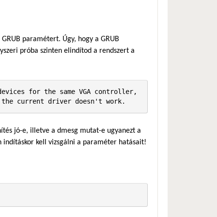
lt GRUB paramétert. Úgy, hogy a GRUB
zeri próba szinten elindítod a rendszert a
evices for the same VGA controller, 
 the current driver doesn't work.
ítés jó-e, illetve a dmesg mutat-e ugyanezt a
n indításkor kell vizsgálni a paraméter hatásait!