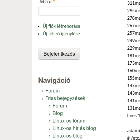
*
Jelszó
311ms
295ms
278ms
267ms 
Új fiók létrehozása
257ms
Új jelszó igénylése
249ms
229ms
181ms 
173ms
160ms
Navigáció
155ms
147ms
Fórum
143ms
Friss bejegyzések
141ms 
Fórum
131ms
Blog
lines 
Linux-os fórum
Linux-os hír és blog
adam@
Linux-os blog
# /etc