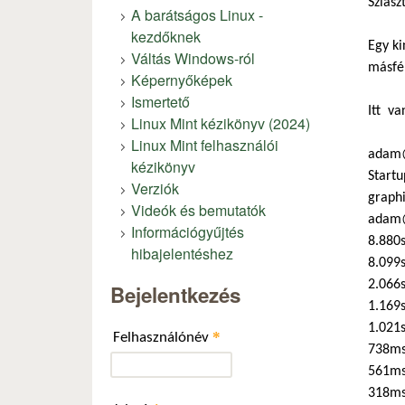
Sziasz
A barátságos Linux -
kezdőknek
Egy ki
Váltás Windows-ról
másfél
Képernyőképek
Ismertető
Itt va
Linux Mint kézikönyv (2024)
Linux Mint felhasználói
adam@
kézikönyv
Startu
Verziók
graphi
Videók és bemutatók
adam@
Információgyűjtés
8.880s
hibajelentéshez
8.099s
2.066
Bejelentkezés
1.169s
1.021s
*
Felhasználónév
738ms
561ms
318ms