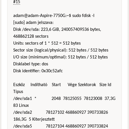
#15
adam@adam-Aspire-7750G:~$ sudo fdisk -l
[sudo] adam jelszava:
Disk /dev/sda: 223,6 GiB, 240057409536 bytes,
468862128 sectors
Units: sectors of 1 * 512 = 512 bytes
Sector size (logical/physical): 512 bytes / 512 bytes
I/O size (minimum/optimal): 512 bytes / 512 bytes
Disklabel type: dos
Disk identifier: 0x30c52afc
Eszköz Indítható Start Vége Szektorok Size Id
Típus
/dev/sda1 * 2048 78125055 78123008 37,3G
83 Linux
/dev/sda2 78127102 468860927 390733826
186,3G 5 Kiterjesztett
/dev/sda5 78127104 468860927 390733824