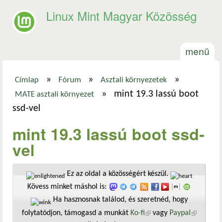
Ugrás a tartalomra
Linux Mint Magyar Közösség
menü
»
»
»
Címlap
Fórum
Asztali környezetek
Jelenlegi hely
»
mint 19.3 lassú boot
MATE asztali környezet
ssd-vel
mint 19.3 lassú boot ssd-
vel
Ez az oldal a közösségért készül.
Kövess minket máshol is:
Ha hasznosnak találod, és szeretnéd, hogy
folytatódjon, támogasd a munkát
Ko-fi
(külső hivatkozás)
vagy
Paypal
(külső