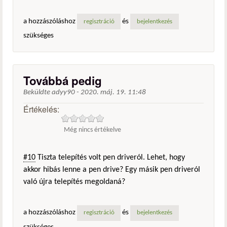
a hozzászóláshoz
és
regisztráció
bejelentkezés
szükséges
Továbbá pedig
Beküldte
adyy90
-
2020. máj. 19. 11:48
Értékelés:
Még nincs értékelve
#10
Tiszta telepítés volt pen driveról. Lehet, hogy
akkor hibás lenne a pen drive? Egy másik pen driveról
való újra telepítés megoldaná?
a hozzászóláshoz
és
regisztráció
bejelentkezés