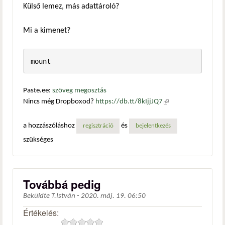
Külső lemez, más adattároló?
Mi a kimenet?
mount
Paste.ee:
szöveg megosztás
Nincs még Dropboxod?
https://db.tt/8kIjjJQ7
(külső
hivatkozás)
a hozzászóláshoz
és
regisztráció
bejelentkezés
szükséges
Továbbá pedig
Beküldte
T.István
-
2020. máj. 19. 06:50
Értékelés: