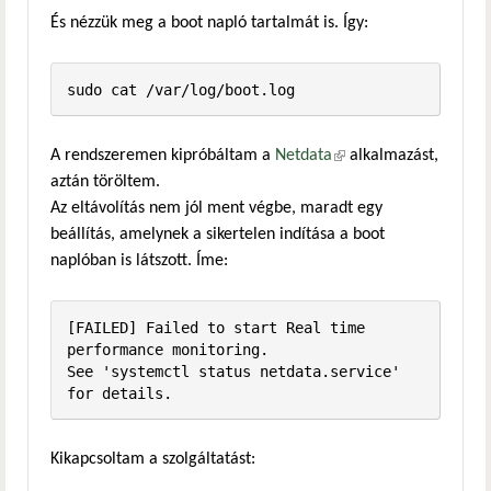
És nézzük meg a boot napló tartalmát is. Így:
sudo cat /var/log/boot.log
A rendszeremen kipróbáltam a
Netdata
(külső hivatkozás)
alkalmazást,
aztán töröltem.
Az eltávolítás nem jól ment végbe, maradt egy
beállítás, amelynek a sikertelen indítása a boot
naplóban is látszott. Íme:
[FAILED] Failed to start Real time 
performance monitoring.

See 'systemctl status netdata.service' 
for details.
Kikapcsoltam a szolgáltatást: