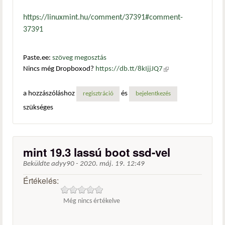
https://linuxmint.hu/comment/37391#comment-
37391
Paste.ee:
szöveg megosztás
Nincs még Dropboxod?
https://db.tt/8kIjjJQ7
(külső
hivatkozás)
a hozzászóláshoz
és
regisztráció
bejelentkezés
szükséges
mint 19.3 lassú boot ssd-vel
Beküldte
adyy90
-
2020. máj. 19. 12:49
Értékelés:
Még nincs értékelve