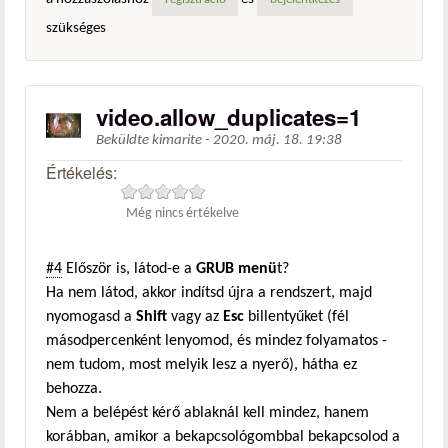
regisztráció
bejelentkezés
szükséges
video.allow_duplicates=1
Beküldte
kimarite
-
2020. máj. 18. 19:38
Értékelés:
Még nincs értékelve
#4
Először is, látod-e a
GRUB menü
t?
Ha nem látod, akkor indítsd újra a rendszert, majd
nyomogasd a
Shift
vagy az
Esc
billentyűket (fél
másodpercenként lenyomod, és mindez folyamatos -
nem tudom, most melyik lesz a nyerő), hátha ez
behozza.
Nem a belépést kérő ablaknál kell mindez, hanem
korábban, amikor a bekapcsológombbal bekapcsolod a