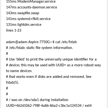
155ms ModemManager.service
147ms accounts-daemon.service
143ms swapfile.swap
141ms systemd-rfkill.service
131ms lightdm.service
lines 1-23
adam@adam-Aspire-7750G:~$ cat /etc/fstab
# /etc/fstab: static file system information.
#
# Use 'blkid' to print the universally unique identifier for a
# device; this may be used with UUID= as a more robust way
to name devices
# that works even if disks are added and removed. See
fstab(5).
#
#
# / was on /dev/sda1 during installation
UUID=462d1062-798f-4a86-86a2-c3bc1a124534 / ext4