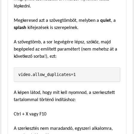
lépkedni.
Megkeresed azt a szövegtömböt, melyben a
quiet
, a
splash
kifejezések is szerepelnek.
A szövegtömb, a sor legvégére lépsz, szóköz, majd
begépeled az említett paramétert (nem mehetsz át a
következő sorba!), ezt:
video.allow_duplicates=1
A képen látod, hogy mit kell nyomnod, a szerkesztett
tartalommal történő indításhoz:
Ctrl + X vagy F10
A szerkesztés nem maradandó, egyszeri alkalomra,