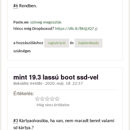
#6
Rendben.
Paste.ee:
szöveg megosztás
Nincs még Dropboxod?
https://db.tt/8kIjjJQ7
(külső
hivatkozás)
a hozzászóláshoz
és
regisztráció
bejelentkezés
szükséges
mint 19.3 lassú boot ssd-vel
Beküldte
444tibi
-
2020. máj. 18. 22:57
Értékelés:
Még nincs értékelve
#3
Kártyaolvasóba, ha van, nem maradt bennt valami
sd kártya.?