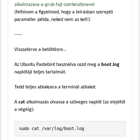
alkalmazasa-a-grub-fajl-szerkesztesevel
(felhívom a figyelmed, hogy a leírásban szereplő
paraméter példa, neked nem az kell!)
-----
Visszatérve a betöltésre...
Az Ubuntu Pastebint használva oszd meg a
boot.log
naplófájl teljes tartalmát.
Tedd teljes ablakosra a terminál ablakot.
A
cat
alkalmazás olvassa a szöveges naplót (az elejétől
a végéig):
sudo cat /var/log/boot.log