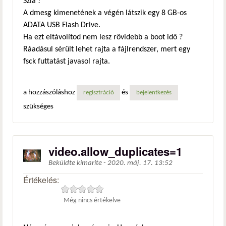
Szia !
A dmesg kimenetének a végén látszik egy 8 GB-os
ADATA USB Flash Drive.
Ha ezt eltávolítod nem lesz rövidebb a boot idő ?
Ráadásul sérült lehet rajta a fájlrendszer, mert egy
fsck futtatást javasol rajta.
a hozzászóláshoz
és
regisztráció
bejelentkezés
szükséges
video.allow_duplicates=1
Beküldte
kimarite
-
2020. máj. 17. 13:52
Értékelés:
Még nincs értékelve