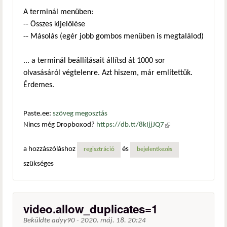
A terminál menüben:
-- Összes kijelölése
-- Másolás (egér jobb gombos menüben is megtalálod)
... a terminál beállításait állítsd át 1000 sor
olvasásáról végtelenre. Azt hiszem, már említettük.
Érdemes.
Paste.ee:
szöveg megosztás
Nincs még Dropboxod?
https://db.tt/8kIjjJQ7
(külső
hivatkozás)
a hozzászóláshoz
és
regisztráció
bejelentkezés
szükséges
video.allow_duplicates=1
Beküldte
adyy90
-
2020. máj. 18. 20:24