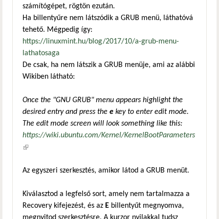
számítógépet, rögtön ezután.
Ha billentyűre nem látszódik a GRUB menü, láthatóvá
tehető. Mégpedig így:
https://linuxmint.hu/blog/2017/10/a-grub-menu-
lathatosaga
De csak, ha nem látszik a GRUB menüje, ami az alábbi
Wikiben látható:
Once the "GNU GRUB" menu appears highlight the
desired entry and press the
e
key to enter edit mode.
The edit mode screen will look something like this:
https://wiki.ubuntu.com/Kernel/KernelBootParameters
(külső hivatkozás)
Az egyszeri szerkesztés, amikor látod a GRUB menüt.
Kiválasztod a legfelső sort, amely nem tartalmazza a
Recovery kifejezést, és az
E
billentyűt megnyomva,
megnyitod szerkesztésre. A kurzor nyilakkal tudsz