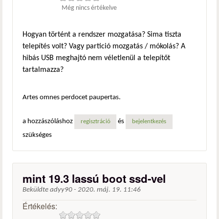
Még nincs értékelve
Hogyan történt a rendszer mozgatása? Sima tiszta
telepítés volt? Vagy partició mozgatás / mókolás? A
hibás USB meghajtó nem véletlenül a telepítőt
tartalmazza?
Artes omnes perdocet paupertas.
a hozzászóláshoz
és
regisztráció
bejelentkezés
szükséges
mint 19.3 lassú boot ssd-vel
Beküldte
adyy90
-
2020. máj. 19. 11:46
Értékelés: