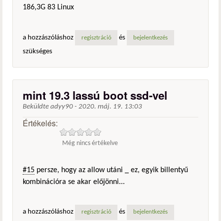
186,3G 83 Linux
a hozzászóláshoz
és
regisztráció
bejelentkezés
szükséges
mint 19.3 lassú boot ssd-vel
Beküldte
adyy90
-
2020. máj. 19. 13:03
Értékelés:
Még nincs értékelve
#15
persze, hogy az allow utáni _ ez, egyik billentyű
kombinációra se akar előjönni...
a hozzászóláshoz
és
regisztráció
bejelentkezés