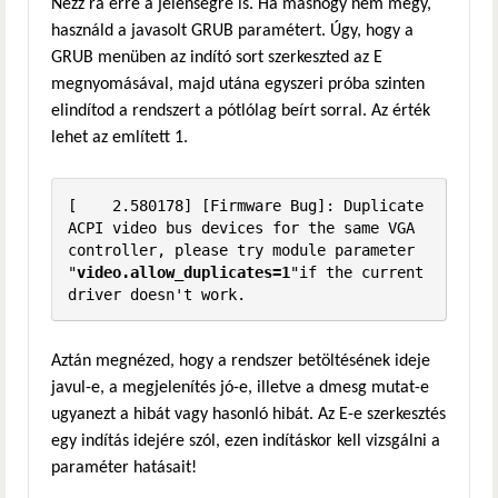
Nézz rá erre a jelenségre is. Ha máshogy nem megy,
használd a javasolt GRUB paramétert. Úgy, hogy a
GRUB menüben az indító sort szerkeszted az E
megnyomásával, majd utána egyszeri próba szinten
elindítod a rendszert a pótlólag beírt sorral. Az érték
lehet az említett 1.
[    2.580178] [Firmware Bug]: Duplicate 
ACPI video bus devices for the same VGA 
controller, please try module parameter 
"
video.allow_duplicates=1
"if the current 
driver doesn't work.
Aztán megnézed, hogy a rendszer betöltésének ideje
javul-e, a megjelenítés jó-e, illetve a dmesg mutat-e
ugyanezt a hibát vagy hasonló hibát. Az E-e szerkesztés
egy indítás idejére szól, ezen indításkor kell vizsgálni a
paraméter hatásait!