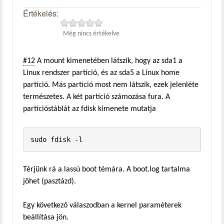
Értékelés:
Még nincs értékelve
#12
A mount kimenetében látszik, hogy az sda1 a
Linux rendszer partíció, és az sda5 a Linux home
partíció. Más partíció most nem látszik, ezek jelenléte
természetes. A két partíció számozása fura. A
partícióstáblát az fdisk kimenete mutatja
sudo fdisk -l
Térjünk rá a lassú boot témára. A boot.log tartalma
jöhet (pasztázd).
Egy következő válaszodban a kernel paraméterek
beállítása jön.