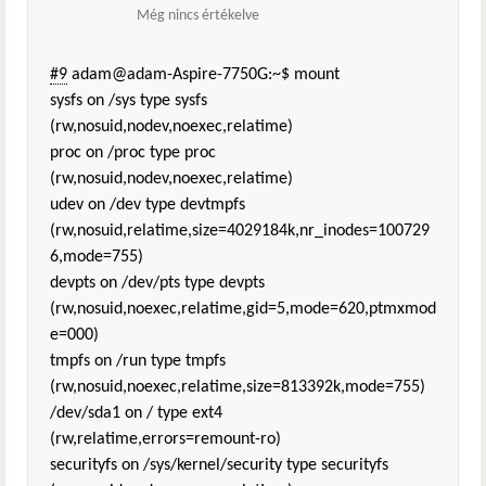
Még nincs értékelve
#9
adam@adam-Aspire-7750G:~$ mount
sysfs on /sys type sysfs
(rw,nosuid,nodev,noexec,relatime)
proc on /proc type proc
(rw,nosuid,nodev,noexec,relatime)
udev on /dev type devtmpfs
(rw,nosuid,relatime,size=4029184k,nr_inodes=100729
6,mode=755)
devpts on /dev/pts type devpts
(rw,nosuid,noexec,relatime,gid=5,mode=620,ptmxmod
e=000)
tmpfs on /run type tmpfs
(rw,nosuid,noexec,relatime,size=813392k,mode=755)
/dev/sda1 on / type ext4
(rw,relatime,errors=remount-ro)
securityfs on /sys/kernel/security type securityfs