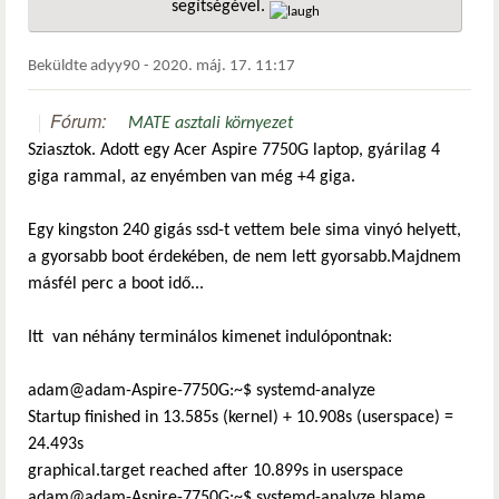
segítségével.
hivatkozá
Beküldte
adyy90
-
2020. máj. 17. 11:17
Fórum:
MATE asztali környezet
Sziasztok. Adott egy Acer Aspire 7750G laptop, gyárilag 4
giga rammal, az enyémben van még +4 giga.
Egy kingston 240 gigás ssd-t vettem bele sima vinyó helyett,
a gyorsabb boot érdekében, de nem lett gyorsabb.Majdnem
másfél perc a boot idő...
Itt van néhány terminálos kimenet indulópontnak:
adam@adam-Aspire-7750G:~$ systemd-analyze
Startup finished in 13.585s (kernel) + 10.908s (userspace) =
24.493s
graphical.target reached after 10.899s in userspace
adam@adam-Aspire-7750G:~$ systemd-analyze blame