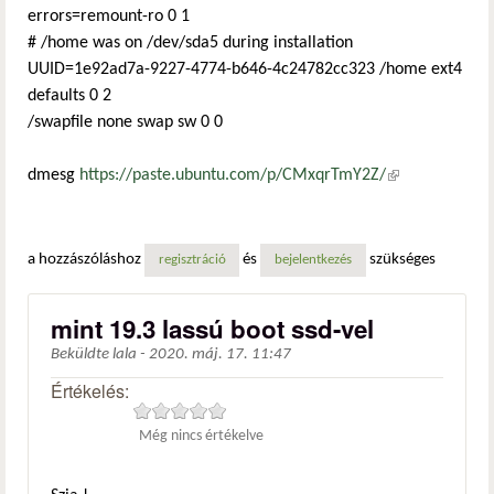
errors=remount-ro 0 1
# /home was on /dev/sda5 during installation
UUID=1e92ad7a-9227-4774-b646-4c24782cc323 /home ext4
defaults 0 2
/swapfile none swap sw 0 0
dmesg
https://paste.ubuntu.com/p/CMxqrTmY2Z/
(külső
hivatkozás)
a hozzászóláshoz
és
szükséges
regisztráció
bejelentkezés
mint 19.3 lassú boot ssd-vel
Beküldte
lala
-
2020. máj. 17. 11:47
Értékelés:
Még nincs értékelve