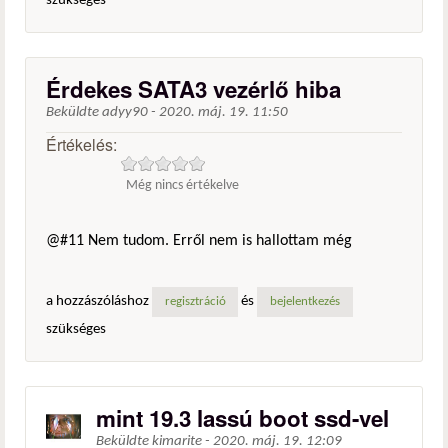
szükséges
Érdekes SATA3 vezérlő hiba
Beküldte
adyy90
-
2020. máj. 19. 11:50
Értékelés:
Még nincs értékelve
@#11 Nem tudom. Erről nem is hallottam még
a hozzászóláshoz
és
regisztráció
bejelentkezés
szükséges
mint 19.3 lassú boot ssd-vel
Beküldte
kimarite
-
2020. máj. 19. 12:09