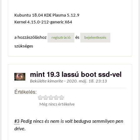
Kubuntu 18.04 KDE Plasma 5.12.9
Kernel 4.15.0-212-generic X64
a hozzászóláshoz
és
regisztráció
bejelentkezés
szükséges
mint 19.3 lassú boot ssd-vel
Beküldte
kimarite
-
2020. máj. 18. 23:13
Értékelés:
Még nincs értékelve
#3
Pedig nincs és nem is volt bedugva semmilyen pen
drive.