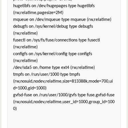
hugetlbfs on /dev/hugepages type hugetlbfs
(rw,relatime,pagesize=2M)
mqueue on /dev/mqueue type mqueue (rw,relatime)
debugfs on /sys/kernel/debug type debugfs
(rw,relatime)
fusectl on /sys/fs/fuse/connections type fusectl
(rw,relatime)
configfs on /sys/kernel/config type configfs
(rw,relatime)
/dev/sda5 on /home type ext4 (rw,relatime)
tmpfs on /run/user/1000 type tmpfs
(rw,nosuid,nodev,relatime,size=813388k,mode=700,ui
d=1000,gid=1000)
gvfsd-fuse on /run/user/1000/gvfs type fuse.gvfsd-fuse
(rw,nosuid,nodev,relatime,user_id=1000,group_id=100
0)