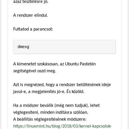
azaz tesztelésre jó.
A rendszer elindul.
Futtatod a parancsot:
dmesg
A kimenetet szokásosan, az Ubuntu Pastebin
segítségével oszd meg.
Azt is megnézed, hogy a rendszer betöltésének ideje
javul-e, a megjelenítés jó-e. És közöld.
Ha a módszer beválik (még nem tudjuk), lehet
véglegesíteni, minden indításra szólóan.
A beállítás véglegesítésének módszere:
https://linuxmint.hu/blog/2018/03/kernel-kapcsolok-