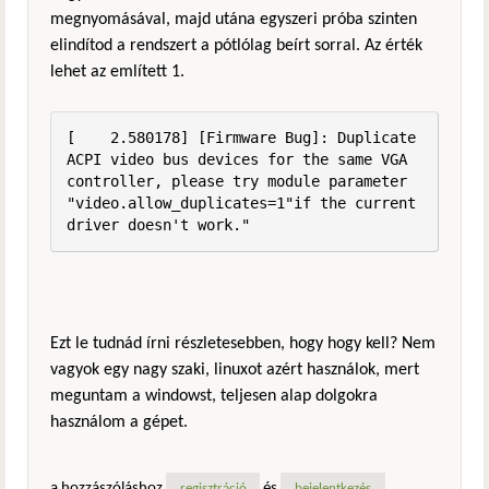
megnyomásával, majd utána egyszeri próba szinten
elindítod a rendszert a pótlólag beírt sorral. Az érték
lehet az említett 1.
[    2.580178] [Firmware Bug]: Duplicate 
ACPI video bus devices for the same VGA 
controller, please try module parameter 
"video.allow_duplicates=1"if the current 
driver doesn't work."
Ezt le tudnád írni részletesebben, hogy hogy kell? Nem
vagyok egy nagy szaki, linuxot azért használok, mert
meguntam a windowst, teljesen alap dolgokra
használom a gépet.
a hozzászóláshoz
és