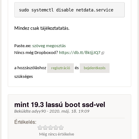
sudo systemctl disable netdata.service
Mindez csak tájékoztatatás.
Paste.ee:
szöveg megosztás
Nincs még Dropboxod?
https://db.tt/8kIjjJQ7
(külső
hivatkozás)
a hozzászóláshoz
és
regisztráció
bejelentkezés
szükséges
mint 19.3 lassú boot ssd-vel
Beküldte
adyy90
-
2020. máj. 18. 19:09
Értékelés:
Még nincs értékelve