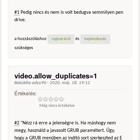
#1
Pedig nincs és nem is volt bedugva semmilyen pen
drive.
a hozzászóláshoz
és
regisztráció
bejelentkezés
szükséges
video.allow_duplicates=1
Beküldte
adyy90
-
2020. máj. 18. 19:12
Értékelés:
Még nincs értékelve
#2
"Nézz rá erre a jelenségre is. Ha máshogy nem
megy, használd a javasolt GRUB paramétert. Úgy,
hogy a GRUB menüben az indító sort szerkeszted az E