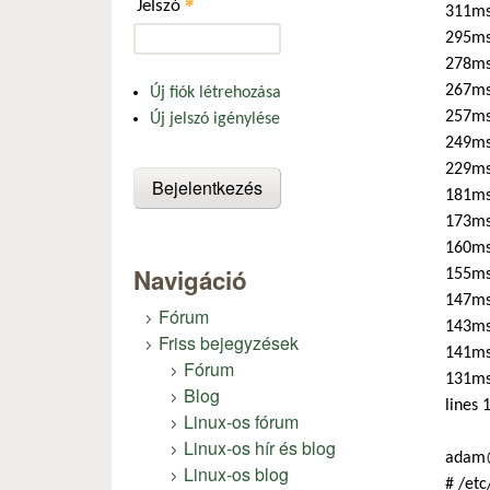
*
Jelszó
311ms
295ms
278ms
267ms 
Új fiók létrehozása
257ms
Új jelszó igénylése
249ms
229ms
181ms 
173ms
160ms
Navigáció
155ms
147ms
Fórum
143ms
Friss bejegyzések
141ms 
Fórum
131ms
Blog
lines 
Linux-os fórum
Linux-os hír és blog
adam@
Linux-os blog
# /etc