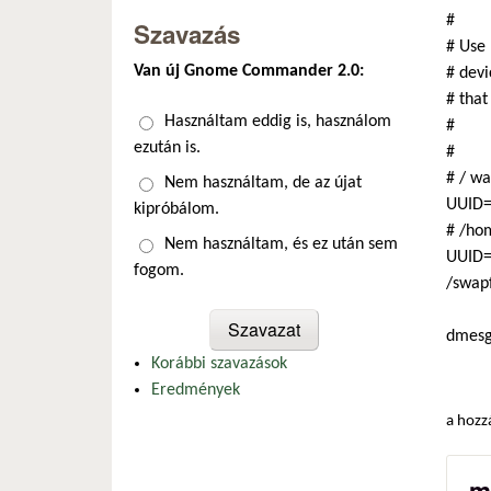
#
Szavazás
# Use 
Van új Gnome Commander 2.0:
# devi
# that
Választások
Használtam eddig is, használom
#
ezután is.
#
# / wa
Nem használtam, de az újat
UUID=
kipróbálom.
# /hom
Nem használtam, és ez után sem
UUID=
fogom.
/swapf
dmes
Korábbi szavazások
Eredmények
a hozz
m