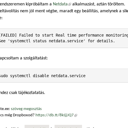
rendszeremen kipróbáltam a
Netdata
(külső hivatkozás)
alkalmazást, aztán töröltem.
eltávolítás nem jól ment végbe, maradt egy beállítás, amelynek a sike
e:
[FAILED] Failed to start Real time performance monitoring
See 'systemctl status netdata.service' for details.
apcsoltam a szolgáltatást:
sudo systemctl disable netdata.service
dez csak tájékoztatatás.
te.ee:
szöveg megosztás
ncs még Dropboxod?
https://db.tt/8kIjjJQ7
(külső hivatkozás)