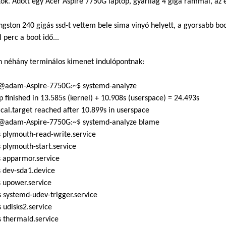
tok. Adott egy Acer Aspire 7750G laptop, gyárilag 4 giga rammal, a
ngston 240 gigás ssd-t vettem bele sima vinyó helyett, a gyorsabb 
 perc a boot idő...
n néhány terminálos kimenet indulópontnak:
adam-Aspire-7750G:~$ systemd-analyze
p finished in 13.585s (kernel) + 10.908s (userspace) = 24.493s
cal.target reached after 10.899s in userspace
adam-Aspire-7750G:~$ systemd-analyze blame
 plymouth-read-write.service
 plymouth-start.service
s apparmor.service
 dev-sda1.device
 upower.service
 systemd-udev-trigger.service
 udisks2.service
 thermald.service