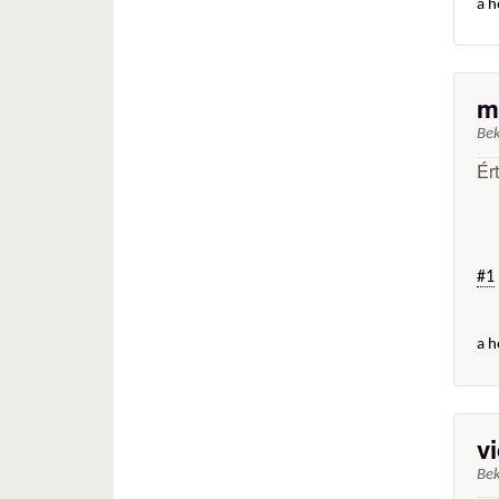
a h
m
Be
Ér
#1
a h
v
Be