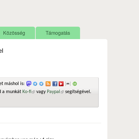
Közösség
Támogatás
el
t máshol is:
sd a munkát
Ko-fi
(külső hivatkozás)
vagy
Paypal
(külső hivatkozás)
segítségével.