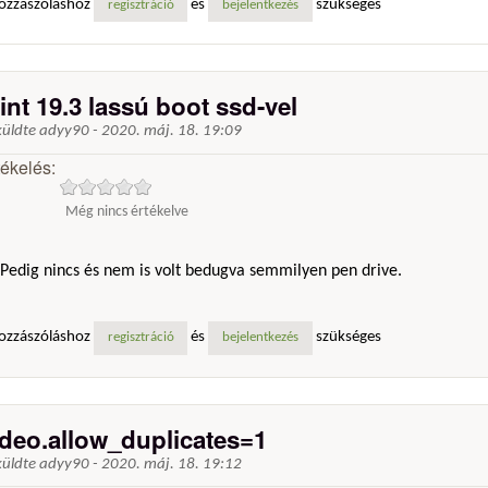
ozzászóláshoz
és
szükséges
regisztráció
bejelentkezés
int 19.3 lassú boot ssd-vel
küldte
adyy90
-
2020. máj. 18. 19:09
tékelés:
Még nincs értékelve
Pedig nincs és nem is volt bedugva semmilyen pen drive.
ozzászóláshoz
és
szükséges
regisztráció
bejelentkezés
ideo.allow_duplicates=1
küldte
adyy90
-
2020. máj. 18. 19:12