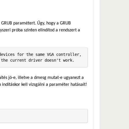
lt GRUB paramétert. Úgy, hogy a GRUB
zeri próba szinten elindítod a rendszert a
evices for the same VGA controller, 
 the current driver doesn't work.
ítés jó-e, illetve a dmesg mutat-e ugyanezt a
n indításkor kell vizsgálni a paraméter hatásait!