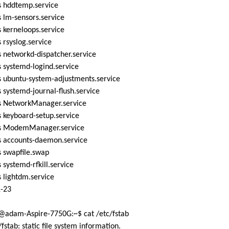
 hddtemp.service
 lm-sensors.service
 kerneloops.service
rsyslog.service
 networkd-dispatcher.service
 systemd-logind.service
 ubuntu-system-adjustments.service
systemd-journal-flush.service
 NetworkManager.service
 keyboard-setup.service
 ModemManager.service
 accounts-daemon.service
 swapfile.swap
systemd-rfkill.service
 lightdm.service
1-23
adam-Aspire-7750G:~$ cat /etc/fstab
/fstab: static file system information.