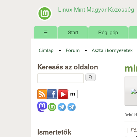
Linux Mint Magyar Közösség
Főmenü
☰
Start
Régi gép
»
»
Címlap
Fórum
Asztali környezetek
Jelenlegi hely
mi
Keresés az oldalon
Keresés
Bekül
Fó
Ismertetők