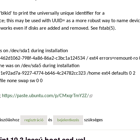
'blkid' to print the universally unique identifier for a
ce; this may be used with UUID= as a more robust way to name devi
 works even if disks are added and removed. See fstab(5).
s on /dev/sda1 during installation
462d1062-798f-4a86-86a2-c3bc1a124534 / ext4 errors=remount-ro 
e was on /dev/sda5 during installation
1e92ad7a-9227-4774-b646-4c24782cc323 /home ext4 defaults 0 2
ile none swap sw 0 0
g
https://paste.ubuntu.com/p/CMxqrTmY2Z/
(külső hivatkozás)
ászóláshoz
és
szükséges
regisztráció
bejelentkezés
int 19.3 lassú boot ssd-vel