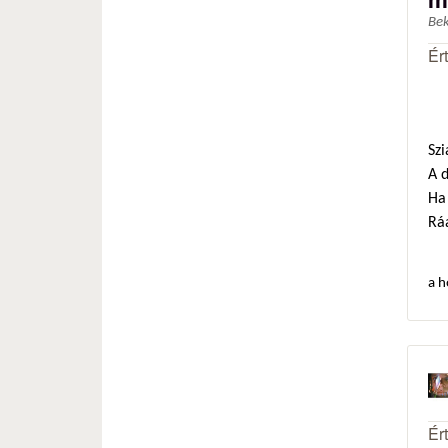
Be
Ér
Szi
A 
Ha 
Ráa
a h
Ér