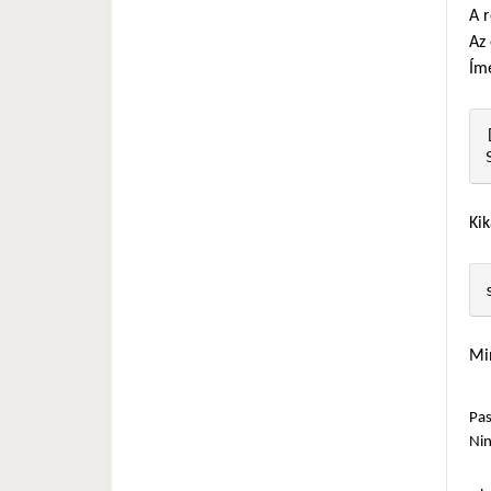
A 
Az 
Ím
Kik
Min
Pas
Ni