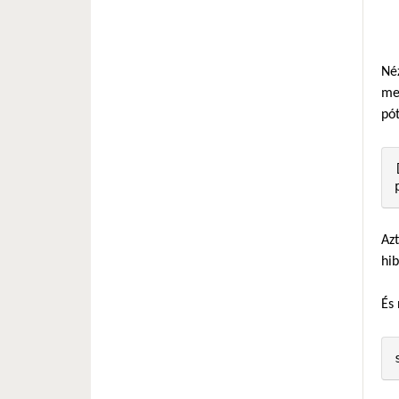
Né
men
pót
Azt
hib
És 