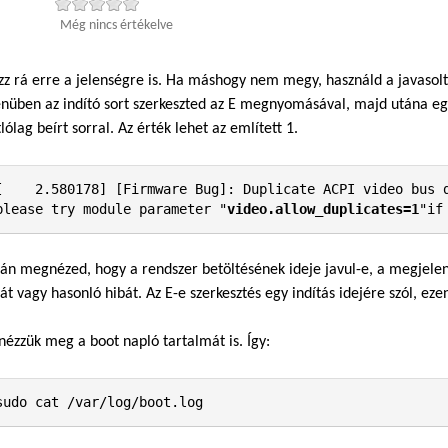
Még nincs értékelve
zz rá erre a jelenségre is. Ha máshogy nem megy, használd a javaso
üben az indító sort szerkeszted az E megnyomásával, majd utána egys
lólag beírt sorral. Az érték lehet az említett 1.
[    2.580178] [Firmware Bug]: Duplicate ACPI video bus d
please try module parameter "
video.allow_duplicates=1
"if
án megnézed, hogy a rendszer betöltésének ideje javul-e, a megjelen
át vagy hasonló hibát. Az E-e szerkesztés egy indítás idejére szól, eze
nézzük meg a boot napló tartalmát is. Így:
sudo cat /var/log/boot.log