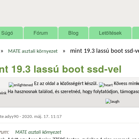
Ugrás a tartalomra
Súgó
Fórum
Blog
Letöltések
»
»
mint 19.3 lassú boot ssd-v
MATE asztali környezet
nt 19.3 lassú boot ssd-vel
Ez az oldal a közösségért készül.
Kövess minke
Ha hasznosnak találod, és szeretnéd, hogy folytatódjon, támoga
dte
adyy90
-
2020. máj. 17. 11:17
rum:
MATE asztali környezet