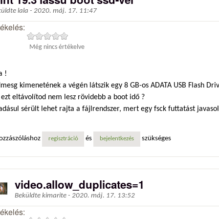
küldte
lala
-
2020. máj. 17. 11:47
tékelés:
Még nincs értékelve
a !
dmesg kimenetének a végén látszik egy 8 GB-os ADATA USB Flash Driv
ezt eltávolítod nem lesz rövidebb a boot idő ?
dásul sérült lehet rajta a fájlrendszer, mert egy fsck futtatást javasol
ozzászóláshoz
és
szükséges
regisztráció
bejelentkezés
video.allow_duplicates=1
Beküldte
kimarite
-
2020. máj. 17. 13:52
tékelés: