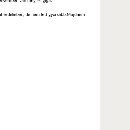
z enyémben van még +4 giga.
boot érdekében, de nem lett gyorsabb.Majdnem