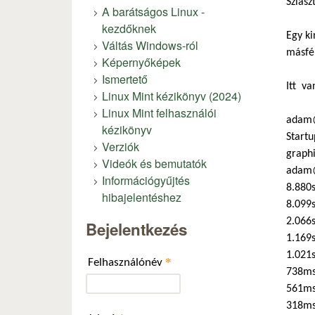
Sziasz
A barátságos Linux -
kezdőknek
Egy ki
Váltás Windows-ról
másfél
Képernyőképek
Ismertető
Itt va
Linux Mint kézikönyv (2024)
Linux Mint felhasználói
adam@
kézikönyv
Startu
Verziók
graphi
Videók és bemutatók
adam@
Információgyűjtés
8.880s
hibajelentéshez
8.099s
2.066
Bejelentkezés
1.169s
1.021s
*
Felhasználónév
738ms
561ms
318ms