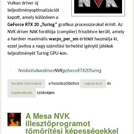
Vulkan driver új
teljesítményoptimalizációt
kapott, amely különösen a
GeForce RTX 20 „Turing”
grafikus processzorokat érinti. Az
NVK driver NAK fordítója (compiler) frissítésre került, amely
a hardver maximális
warps_per_sm
értékét használja ki,
ezzel javítva a nagy számítási terhelést igénylő játékok
teljesítményét Turing GPU-kon.
Nvidia
Vulkan
driver
NVK
geforce
RTX
20
Turing
a hozzászóláshoz
és
további információ
mesa 26.0 nvk: teljesítményjavítások az nvidia geforce rt
regisztráció
szükséges
bejelentkezés
A Mesa NVK
illesztőprogramot
tömörítési képességekkel