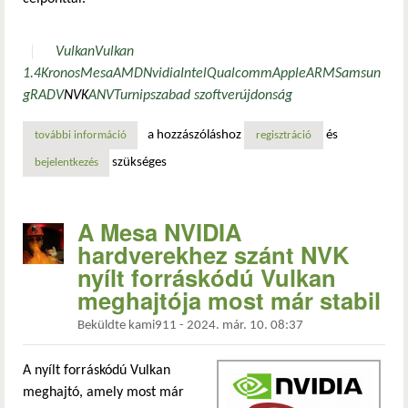
Vulkan
Vulkan
1.4
Kronos
Mesa
AMD
Nvidia
Intel
Qualcomm
Apple
ARM
Samsun
g
RADV
NVK
ANV
Turnip
szabad szoftver
újdonság
a hozzászóláshoz
és
további információ
a vulkan 1.4 megjelent: kötelezővé tett kiterjesztések és 
regisztráció
szükséges
bejelentkezés
A Mesa NVIDIA
hardverekhez szánt NVK
nyílt forráskódú Vulkan
meghajtója most már stabil
Beküldte
kami911
-
2024. már. 10. 08:37
A nyílt forráskódú Vulkan
meghajtó, amely most már