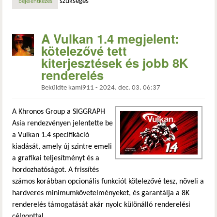
szükséges
bejelentkezés
A Vulkan 1.4 megjelent:
kötelezővé tett
kiterjesztések és jobb 8K
renderelés
Beküldte
kami911
-
2024. dec. 03. 06:37
A Khronos Group a SIGGRAPH
Asia rendezvényen jelentette be
a Vulkan 1.4 specifikáció
kiadását, amely új szintre emeli
a grafikai teljesítményt és a
hordozhatóságot. A frissítés
számos korábban opcionális funkciót kötelezővé tesz, növeli a
hardveres minimumkövetelményeket, és garantálja a 8K
renderelés támogatását akár nyolc különálló renderelési
célponttal.