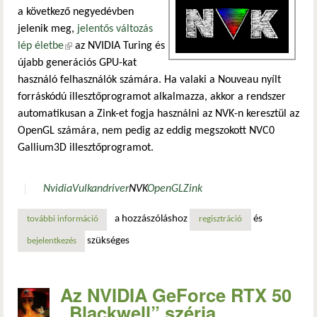
a következő negyedévben
jelenik meg,
jelentős változás
lép életbe
(külső hivatkozás)
az NVIDIA Turing és
újabb generációs GPU-kat
használó felhasználók számára. Ha valaki a Nouveau nyílt
forráskódú illesztőprogramot alkalmazza, akkor a rendszer
automatikusan a Zink-et fogja használni az NVK-n keresztül az
OpenGL számára, nem pedig az eddig megszokott NVC0
Gallium3D illesztőprogramot.
Nvidia
Vulkan
driver
NVK
OpenGL
Zink
a hozzászóláshoz
és
további információ
az nvk és a zink lesz az alapértelmezett opengl-megoldás 
regisztráció
szükséges
bejelentkezés
Az NVIDIA GeForce RTX 50
„Blackwell” széria