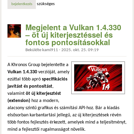
szükséges
bejelentkezés
Megjelent a Vulkan 1.4.330
– öt új kiterjesztéssel és
fontos pontosításokkal
Beküldte
kami911
-
2025. okt. 25. 09:19
A Khronos Group bejelentette a
Vulkan 1.4.330
verzióját, amely
ezúttal több apró
specifikációs
javítást és pontosítást
,
valamint
öt új kiterjesztést
(extension)
hoz a modern,
alacsony szintű grafikus és számítási API-hoz. Bár a kiadás
elsősorban karbantartási jellegű, az új kiterjesztések révén
több fontos fejlesztés érkezett, amelyek mind a teljesítményt,
mind a fejlesztői rugalmasságot növelik.