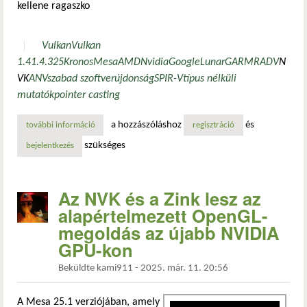
kellene ragaszko
Vulkan
Vulkan
1.4
1.4.325
Kronos
Mesa
AMD
Nvidia
Google
LunarG
ARM
RADV
N
VK
ANV
szabad szoftver
újdonság
SPIR-V
típus nélküli
mutatók
pointer casting
a hozzászóláshoz
és
további információ
vulkan 1.4.325 – új kiterjesztés: típus nélküli mutatók a 
regisztráció
szükséges
bejelentkezés
Az NVK és a Zink lesz az
alapértelmezett OpenGL-
megoldás az újabb NVIDIA
GPU-kon
Beküldte
kami911
-
2025. már. 11. 20:56
A Mesa 25.1 verziójában, amely