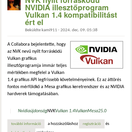
NVIDIA illesztőprogram
Vulkan 1.4 kompatibilitást
ért el
Beküldte
kami911
-
2024. dec. 09. 05:38
A Collabora bejelentette, hogy
az NVK nevű nyílt forráskódú
Vulkan grafikus
illesztőprogramja immár teljes
mértékben megfelel a Vulkan
1.4 grafikus API legfrissebb követelményeinek. Ez az áttörés
fontos mérföldkő a Mesa grafikus keretrendszer és az NVIDIA
hardverek támogatásában.
Nvidia
újdonság
NVK
Vulkan 1.4
Vulkan
Mesa
25.0
a hozzászóláshoz
és
további információ
nvk nyílt forráskódú nvidia illesztőprogram vulkan 1.4 kom
regisztráció