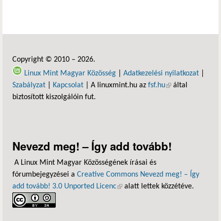
Copyright © 2010 – 2026.
Linux Mint Magyar Közösség
|
Adatkezelési nyilatkozat
|
Szabályzat
|
Kapcsolat
| A linuxmint.hu az
fsf.hu
(külső hivatkozás)
által
biztosított kiszolgálóin fut.
Nevezd meg! – Így add tovább!
A Linux Mint Magyar Közösségének írásai és
fórumbejegyzései a
Creative Commons Nevezd meg! – Így
add tovább! 3.0 Unported Licenc
(külső hivatkozás)
alatt lettek közzétéve.