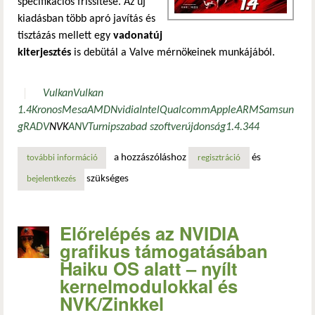
specifikációs frissítése. Az új
kiadásban több apró javítás és
tisztázás mellett egy
vadonatúj
kiterjesztés
is debütál a Valve mérnökeinek munkájából.
Vulkan
Vulkan
1.4
Kronos
Mesa
AMD
Nvidia
Intel
Qualcomm
Apple
ARM
Samsun
g
RADV
NVK
ANV
Turnip
szabad szoftver
újdonság
1.4.344
a hozzászóláshoz
és
további információ
vulkan 1.4.344: új valve-kiterjesztés és kisebb hibajavítás
regisztráció
szükséges
bejelentkezés
Előrelépés az NVIDIA
grafikus támogatásában
Haiku OS alatt – nyílt
kernelmodulokkal és
NVK/Zinkkel