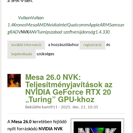
a SPIR-V-ben.
Vulkan
Vulkan
1.4
Kronos
Mesa
AMD
Nvidia
Intel
Qualcomm
Apple
ARM
Samsun
g
RADV
NVK
ANV
Turnip
szabad szoftver
újdonság
1.4.330
a hozzászóláshoz
és
további információ
vulkan 1.4.337: új hosszú vektor és 3d astc tömörítési kit
regisztráció
szükséges
bejelentkezés
Mesa 26.0 NVK:
Teljesítményjavítások az
NVIDIA GeForce RTX 20
„Turing” GPU-khoz
Beküldte
kami911
-
2025. dec. 21. 10:35
A
Mesa 26.0
keretében fejlődő
nyílt forráskódú
NVIDIA NVK