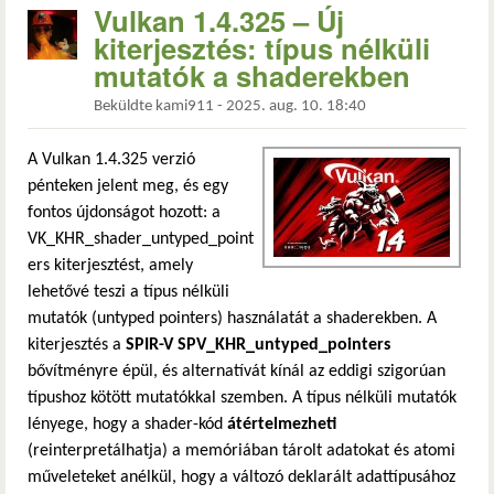
Vulkan 1.4.325 – Új
kiterjesztés: típus nélküli
mutatók a shaderekben
Beküldte
kami911
-
2025. aug. 10. 18:40
A Vulkan 1.4.325 verzió
pénteken jelent meg, és egy
fontos újdonságot hozott: a
VK_KHR_shader_untyped_point
ers kiterjesztést, amely
lehetővé teszi a típus nélküli
mutatók (untyped pointers) használatát a shaderekben. A
kiterjesztés a
SPIR-V SPV_KHR_untyped_pointers
bővítményre épül, és alternatívát kínál az eddigi szigorúan
típushoz kötött mutatókkal szemben. A típus nélküli mutatók
lényege, hogy a shader-kód
átértelmezheti
(reinterpretálhatja) a memóriában tárolt adatokat és atomi
műveleteket anélkül, hogy a változó deklarált adattípusához