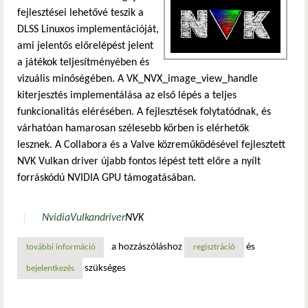
fejlesztései lehetővé teszik a
DLSS Linuxos implementációját,
ami jelentős előrelépést jelent
a játékok teljesítményében és
vizuális minőségében. A VK_NVX_image_view_handle
kiterjesztés implementálása az első lépés a teljes
funkcionalitás elérésében. A fejlesztések folytatódnak, és
várhatóan hamarosan szélesebb körben is elérhetők
lesznek. A Collabora és a Valve közreműködésével fejlesztett
NVK Vulkan driver újabb fontos lépést tett előre a nyílt
forráskódú NVIDIA GPU támogatásában.
Nvidia
Vulkan
driver
NVK
a hozzászóláshoz
és
további információ
új mérföldkő az nvk vulkan driver fejlesztésében: támoga
regisztráció
szükséges
bejelentkezés