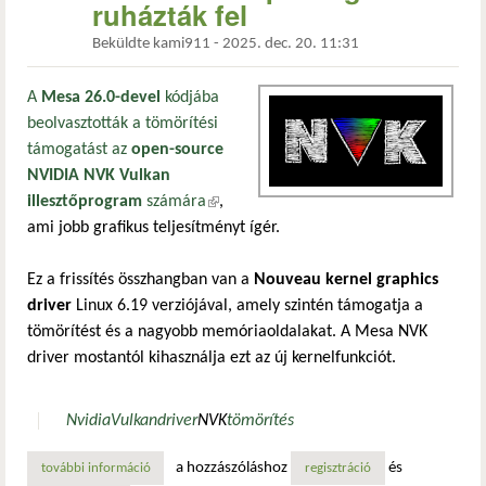
ruházták fel
Beküldte
kami911
-
2025. dec. 20. 11:31
A
Mesa 26.0-devel
kódjába
beolvasztották a tömörítési
támogatást az
open-source
NVIDIA NVK Vulkan
illesztőprogram
számára
(külső hivatkozás)
,
ami jobb grafikus teljesítményt ígér.
Ez a frissítés összhangban van a
Nouveau kernel graphics
driver
Linux 6.19 verziójával, amely szintén támogatja a
tömörítést és a nagyobb memóriaoldalakat. A Mesa NVK
driver mostantól kihasználja ezt az új kernelfunkciót.
Nvidia
Vulkan
driver
NVK
tömörítés
a hozzászóláshoz
és
további információ
a mesa nvk illesztőprogramot tömörítési képességekkel ruh
regisztráció