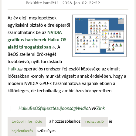
Beküldte
kami911
-
2026. jan. 02. 22:29
Az év eleji meglepetések
egyikeként biztató előrelépésről
számolhatunk be az
NVIDIA
grafikus hardverek Haiku OS
alatti támogatásában
(külső hivatkozás)
. A
BeOS szellemi örökségét
továbbvivő, nyílt forráskódú
Haiku
(külső hivatkozás)
operációs rendszer fejlesztői közössége az elmúlt
időszakban komoly munkát végzett annak érdekében, hogy a
modern NVIDIA GPU-k használhatóvá váljanak ebben a
különleges, de technikailag ambiciózus környezetben.
Haiku
BeOS
fejlesztés
újdonság
Nvidia
NVK
Zink
a hozzászóláshoz
és
további információ
előrelépés az nvidia grafikus támogatásában haiku os alatt
regisztráció
szükséges
bejelentkezés