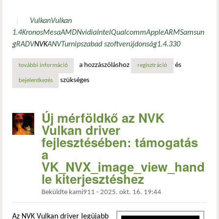
Vulkan
Vulkan
1.4
Kronos
Mesa
AMD
Nvidia
Intel
Qualcomm
Apple
ARM
Samsun
g
RADV
NVK
ANV
Turnip
szabad szoftver
újdonság
1.4.330
a hozzászóláshoz
és
további információ
megjelent a vulkan 1.4.330 – öt új kiterjesztéssel és font
regisztráció
szükséges
bejelentkezés
Új mérföldkő az NVK
Vulkan driver
fejlesztésében: támogatás
a
VK_NVX_image_view_hand
le kiterjesztéshez
Beküldte
kami911
-
2025. okt. 16. 19:44
Az NVK Vulkan driver legújabb