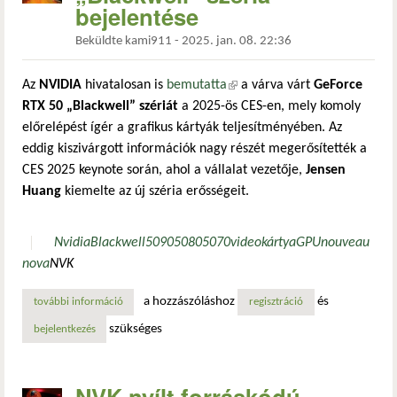
bejelentése
Beküldte
kami911
-
2025. jan. 08. 22:36
Az
NVIDIA
hivatalosan is
bemutatta
(külső hivatkozás)
a várva várt
GeForce
RTX 50 „Blackwell” szériát
a 2025-ös CES-en, mely komoly
előrelépést ígér a grafikus kártyák teljesítményében. Az
eddig kiszivárgott információk nagy részét megerősítették a
CES 2025 keynote során, ahol a vállalat vezetője,
Jensen
Huang
kiemelte az új széria erősségeit.
Nvidia
Blackwell
5090
5080
5070
videokártya
GPU
nouveau
nova
NVK
a hozzászóláshoz
és
további információ
az nvidia geforce rtx 50 „blackwell” széria bejelentése ta
regisztráció
szükséges
bejelentkezés
NVK nyílt forráskódú