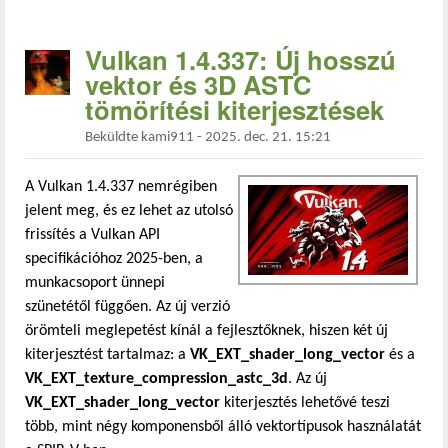
Vulkan 1.4.337: Új hosszú
vektor és 3D ASTC
tömörítési kiterjesztések
Beküldte
kami911
-
2025. dec. 21. 15:21
A Vulkan 1.4.337 nemrégiben
jelent meg, és ez lehet az utolsó
frissítés a Vulkan API
specifikációhoz 2025-ben, a
munkacsoport ünnepi
szünetétől függően. Az új verzió
örömteli meglepetést kínál a fejlesztőknek, hiszen két új
kiterjesztést tartalmaz: a
VK_EXT_shader_long_vector
és a
VK_EXT_texture_compression_astc_3d
. Az új
VK_EXT_shader_long_vector
kiterjesztés lehetővé teszi
több, mint négy komponensből álló vektortípusok használatát