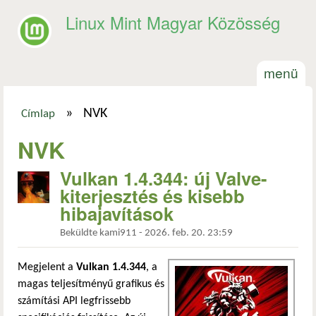
Ugrás a tartalomra
Linux Mint Magyar Közösség
menü
»
NVK
Címlap
Jelenlegi hely
NVK
Vulkan 1.4.344: új Valve-
kiterjesztés és kisebb
hibajavítások
Beküldte
kami911
-
2026. feb. 20. 23:59
Megjelent a
Vulkan 1.4.344
, a
magas teljesítményű grafikus és
számítási API legfrissebb