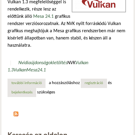
Vulkan 1.3 megfelelőséggel is
rendelkezik, része lesz az
előttünk álló
Mesa 24.1
grafikus
rendszer verziósorozatnak. Az NVK nyílt forráskódú Vulkan
grafikus meghajtójuk a Mesa grafikus rendszerben már nem
kísérleti állapotban van, hanem stabil, és készen áll a
használatra.
Nvidia
újdonságok
letöltés
NVK
Vulkan
1.3
Vulkan
Mesa
24.1
a hozzászóláshoz
és
további információ
a mesa nvidia hardverekhez szánt nvk nyílt forráskódú vu
regisztráció
szükséges
bejelentkezés
Keresés az oldalon