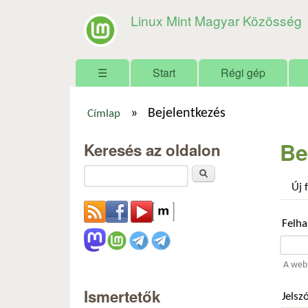
Linux Mint Magyar Közösség
Főmenü
☰
Start
Régi gép
»
Bejelentkezés
Címlap
Jelenlegi hely
Be
Keresés az oldalon
Keresés
Új 
Felh
A webh
Ismertetők
Jelsz