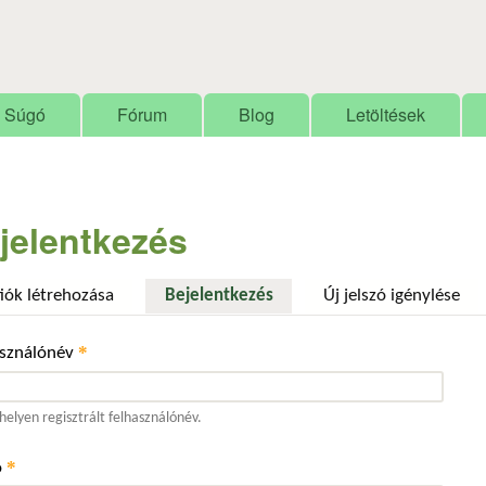
Ugrás a tartalomra
Súgó
Fórum
Blog
Letöltések
jelentkezés
fiók létrehozása
Bejelentkezés
(aktív fül)
Új jelszó igénylése
*
asználónév
elyen regisztrált felhasználónév.
*
ó