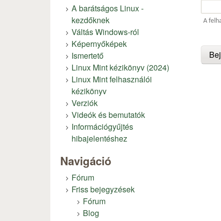
A barátságos Linux -
kezdőknek
A felh
Váltás Windows-ról
Képernyőképek
Ismertető
Linux Mint kézikönyv (2024)
Linux Mint felhasználói
kézikönyv
Verziók
Videók és bemutatók
Információgyűjtés
hibajelentéshez
Navigáció
Fórum
Friss bejegyzések
Fórum
Blog