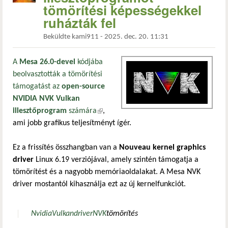
tömörítési képességekkel
ruházták fel
Beküldte
kami911
-
2025. dec. 20. 11:31
A
Mesa 26.0-devel
kódjába
beolvasztották a tömörítési
támogatást az
open-source
NVIDIA NVK Vulkan
illesztőprogram
számára
(külső hivatkozás)
,
ami jobb grafikus teljesítményt ígér.
Ez a frissítés összhangban van a
Nouveau kernel graphics
driver
Linux 6.19 verziójával, amely szintén támogatja a
tömörítést és a nagyobb memóriaoldalakat. A Mesa NVK
driver mostantól kihasználja ezt az új kernelfunkciót.
Nvidia
Vulkan
driver
NVK
tömörítés