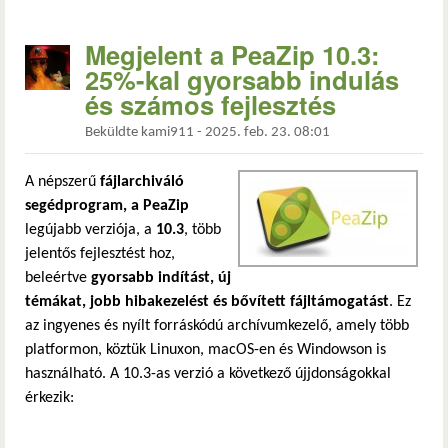
Megjelent a PeaZip 10.3:
25%-kal gyorsabb indulás
és számos fejlesztés
Beküldte
kami911
-
2025. feb. 23. 08:01
A népszerű
fájlarchiváló
segédprogram, a PeaZip
legújabb verziója, a
10.3
, több
jelentős fejlesztést hoz,
beleértve
gyorsabb indítást, új
témákat, jobb hibakezelést és bővített fájltámogatást
. Ez
az ingyenes és nyílt forráskódú archívumkezelő, amely több
platformon, köztük Linuxon, macOS-en és Windowson is
használható. A 10.3-as verzió a következő újjdonságokkal
érkezik: