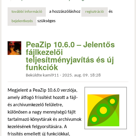
a hozzászóláshoz
és
további információ
meta bemutatja az openzl-t: új, nyílt forráskódú adat-tömö
regisztráció
szükséges
bejelentkezés
PeaZip 10.6.0 – Jelentős
fájlkezelői
teljesítményjavítás és új
funkciók
Beküldte
kami911
-
2025. aug. 09. 18:28
Megjelent a PeaZip 10.6.0 verziója,
amely átfogó frissítést hozott a fájl-
és archívumkezelő felületre,
különösen a nagy mennyiségű fájlt
tartalmazó könyvtárak és archívumok
kezelésének felgyorsítására. A
frissítés emellett új funkciókkal,