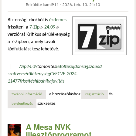
Beküldte
kami911
-
2026. feb. 13. 21:10
Biztonsági okokból is
érdemes
frissíteni a
7-Zip
(külső hivatkozás)
24.09
(külső hivatkozás)
verzióra! Kritikus sérülékenység
a 7-Zipben, amely távoli
kódfuttatást tesz lehetővé.
7zip
24.09
tömörítés
letöltés
újdonság
szabad
szoftver
sérülékenység
CVE
CVE-2024-
11477
frissítés
hiba
hibajavítás
a hozzászóláshoz
és
további információ
kritikus sérülékenység a 7-zipben: távoli kódfuttatást tesz
regisztráció
szükséges
bejelentkezés
A Mesa NVK
illesztőprogramot