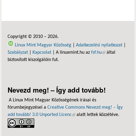
Copyright © 2010 – 2026.
Linux Mint Magyar Közösség
|
Adatkezelési nyilatkozat
|
Szabályzat
|
Kapcsolat
| A linuxmint.hu az
fsf.hu
(külső hivatkozás)
által
biztosított kiszolgálóin fut.
Nevezd meg! – Így add tovább!
A Linux Mint Magyar Közösségének írásai és
fórumbejegyzései a
Creative Commons Nevezd meg! – Így
add tovább! 3.0 Unported Licenc
(külső hivatkozás)
alatt lettek közzétéve.