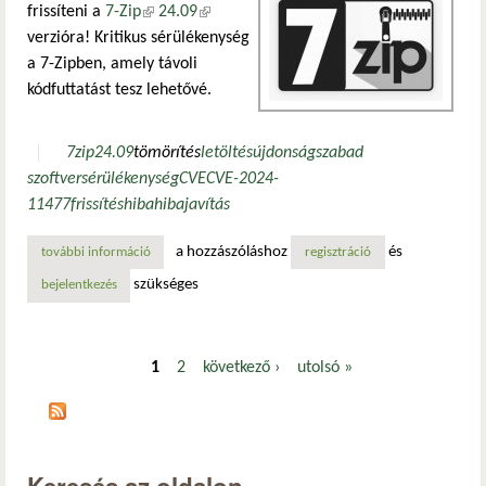
frissíteni a
7-Zip
(külső hivatkozás)
24.09
(külső hivatkozás)
verzióra! Kritikus sérülékenység
a 7-Zipben, amely távoli
kódfuttatást tesz lehetővé.
7zip
24.09
tömörítés
letöltés
újdonság
szabad
szoftver
sérülékenység
CVE
CVE-2024-
11477
frissítés
hiba
hibajavítás
a hozzászóláshoz
és
további információ
kritikus sérülékenység a 7-zipben: távoli kódfuttatást tesz
regisztráció
szükséges
bejelentkezés
1
2
következő ›
utolsó »
Oldalak
Keresés az oldalon