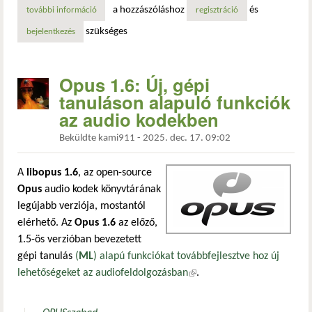
a hozzászóláshoz
és
további információ
a mesa nvk illesztőprogramot tömörítési képességekkel ruh
regisztráció
szükséges
bejelentkezés
Opus 1.6: Új, gépi
tanuláson alapuló funkciók
az audio kodekben
Beküldte
kami911
-
2025. dec. 17. 09:02
A
libopus 1.6
, az open-source
Opus
audio kodek könyvtárának
legújabb verziója, mostantól
elérhető. Az
Opus 1.6
az előző,
1.5-ös verzióban bevezetett
gépi tanulás
(
ML
) alapú funkciókat továbbfejlesztve hoz új
lehetőségeket az audiofeldolgozásban
(külső hivatkozás)
.