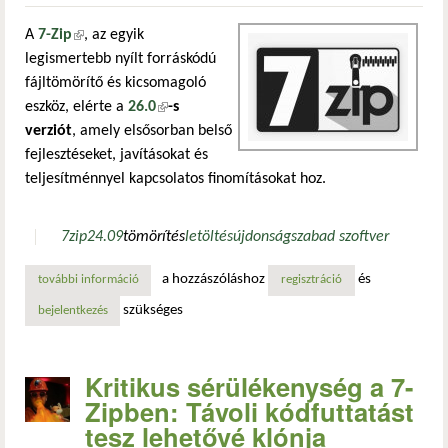
A
7-Zip
(külső hivatkozás)
, az egyik
legismertebb nyílt forráskódú
fájltömörítő és kicsomagoló
eszköz, elérte a
26.0
(külső hivatkozás)
-s
verziót
, amely elsősorban belső
fejlesztéseket, javításokat és
teljesítménnyel kapcsolatos finomításokat hoz.
7zip
24.09
tömörítés
letöltés
újdonság
szabad szoftver
a hozzászóláshoz
és
további információ
tömör gyönyör a 7-zip 26.0 – továbbfejlesztett zip és rar
regisztráció
szükséges
bejelentkezés
Kritikus sérülékenység a 7-
Zipben: Távoli kódfuttatást
tesz lehetővé klónja