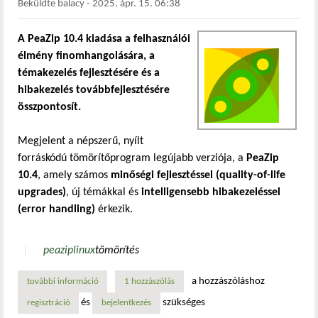
Beküldte
balacy
-
2025. ápr. 15. 06:38
A PeaZip 10.4 kiadása a felhasználói
élmény finomhangolására, a
témakezelés fejlesztésére és a
hibakezelés továbbfejlesztésére
összpontosít.
Megjelent a népszerű, nyílt
forráskódú tömörítőprogram legújabb verziója, a
PeaZip
10.4
, amely számos
minőségi fejlesztéssel (quality-of-life
upgrades)
, új témákkal és
intelligensebb hibakezeléssel
(error handling)
érkezik.
peazip
linux
tömörítés
a hozzászóláshoz
további információ
peazip 10.4 – okosabb hibaellenőrzés és teljes sötét mód 
1 hozzászólás
és
szükséges
regisztráció
bejelentkezés