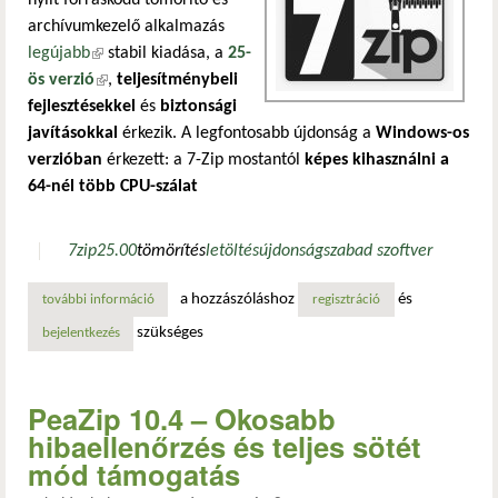
nyílt forráskódú tömörítő és
archívumkezelő alkalmazás
legújabb
(külső hivatkozás)
stabil kiadása, a
25-
ös verzió
(külső hivatkozás)
,
teljesítménybeli
fejlesztésekkel
és
biztonsági
javításokkal
érkezik. A legfontosabb újdonság a
Windows-os
verzióban
érkezett: a 7-Zip mostantól
képes kihasználni a
64-nél több CPU-szálat
7zip
25.00
tömörítés
letöltés
újdonság
szabad szoftver
a hozzászóláshoz
és
további információ
tömör gyönyör a 7-zip 25-ös verziója: új szintre lép a tel
regisztráció
szükséges
bejelentkezés
PeaZip 10.4 – Okosabb
hibaellenőrzés és teljes sötét
mód támogatás