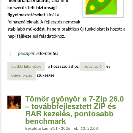
memóriahasználatot
, valamint
korszerűsített biztonsági
figyelmeztetéseket
kínál a
felhasználóknak. A fejlesztés nemcsak
stabilabb működést, hanem praktikus új funkciókat is hozott a
napi fájlkezelési feladatokhoz.
peazip
linux
tömörítés
a hozzászóláshoz
és
további információ
megjelent a peazip 10.5: gyorsabb működés és biztonságos
regisztráció
szükséges
bejelentkezés
Tömör gyönyör a 7-Zip 26.0
– továbbfejlesztett ZIP és
RAR kezelés, pontosabb
benchmark
Beküldte
kami911
-
2026. feb. 13. 22:08