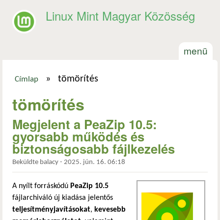
Ugrás a tartalomra
Linux Mint Magyar Közösség
menü
»
tömörítés
Címlap
Jelenlegi hely
tömörítés
Megjelent a PeaZip 10.5:
gyorsabb működés és
biztonságosabb fájlkezelés
Beküldte
balacy
-
2025. jún. 16. 06:18
A nyílt forráskódú
PeaZip 10.5
fájlarchiváló új kiadása jelentős
teljesítményjavításokat
,
kevesebb