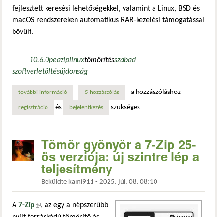
fejlesztett keresési lehetőségekkel, valamint a Linux, BSD és
macOS rendszereken automatikus RAR-kezelési támogatással
bővült.
10.6.0
peazip
linux
tömörítés
szabad
szoftver
letöltés
újdonság
a hozzászóláshoz
további információ
peazip 10.6.0 – jelentős fájlkezelői teljesítményjavítás és 
5 hozzászólás
és
szükséges
regisztráció
bejelentkezés
Tömör gyönyör a 7-Zip 25-
ös verziója: új szintre lép a
teljesítmény
Beküldte
kami911
-
2025. júl. 08. 08:10
A
7-Zip
(külső hivatkozás)
, az egy a népszerűbb