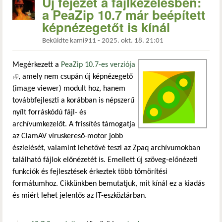
Új fejezet a fájlkezelésben:
a PeaZip 10.7 már beépített
képnézegetőt is kínál
Beküldte
kami911
-
2025. okt. 18. 21:01
Megérkezett a
PeaZip 10.7-es verziója
(külső hivatkozás)
, amely nem csupán új képnézegető
(image viewer) modult hoz, hanem
továbbfejleszti a korábban is népszerű
nyílt forráskódú fájl- és
archívumkezelőt. A frissítés támogatja
az ClamAV víruskereső-motor jobb
észlelését, valamint lehetővé teszi az Zpaq archívumokban
található fájlok előnézetét is. Emellett új szöveg-előnézeti
funkciók és fejlesztések érkeztek több tömörítési
formátumhoz. Cikkünkben bemutatjuk, mit kínál ez a kiadás
és miért lehet jelentős az IT-eszköztárban.