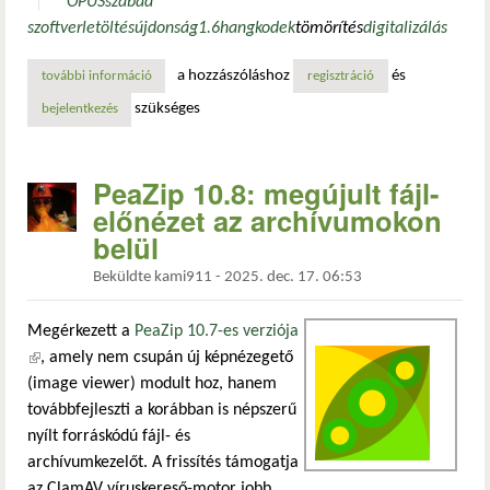
OPUS
szabad
szoftver
letöltés
újdonság
1.6
hang
kodek
tömörítés
digitalizálás
a hozzászóláshoz
és
további információ
opus 1.6: új, gépi tanuláson alapuló funkciók az audio ko
regisztráció
szükséges
bejelentkezés
PeaZip 10.8: megújult fájl-
előnézet az archívumokon
belül
Beküldte
kami911
-
2025. dec. 17. 06:53
Megérkezett a
PeaZip 10.7-es verziója
(külső hivatkozás)
, amely nem csupán új képnézegető
(image viewer) modult hoz, hanem
továbbfejleszti a korábban is népszerű
nyílt forráskódú fájl- és
archívumkezelőt. A frissítés támogatja
az ClamAV víruskereső-motor jobb