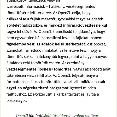
adatbázisok, táblázatok vagy jól
szervezett információk – hatékony, veszteségmentes
tömörítésére lett tervezve. Az OpenZL célja, hogy
csökkentse a fájlok méretét
, gyorsabbá tegye az adatok
átvitelét hálózatokon, és mindezt
információvesztés nélkül
tegye lehetővé. Az OpenZL kiemelkedő tulajdonsága, hogy
nem egyszerűen bájtsorozatként kezeli a fájlokat, hanem
figyelembe veszi az adatok belső szerkezetét
: oszlopokat,
számokat, ismétlődő mintákat. Ez lehetővé teszi, hogy a
tömörítés sokkal hatékonyabb legyen, mint a hagyományos,
általános célú tömörítők esetén. Az eredmény
veszteségmentes (lossless) tömörítés
, vagyis az eredeti adat
tökéletesen visszaállítható. Az OpenZL teljesítménye a
formátumspecifikus tömörítőkkel vetekszik, miközben
csak
egyetlen végrehajtható programot
igényel minden
fájltípushoz. Ez egyszerűsíti a karbantartást és javítja a
biztonságot.
OpenZL
tömörítés
letöltés
újdonság
szabad szoftver