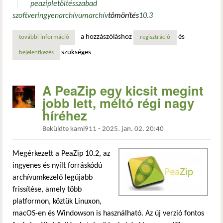
peazip
letöltés
szabad
szoftver
ingyen
archívum
archív
tömörítés
10.3
a hozzászóláshoz
és
további információ
megjelent a peazip 10.3: 25%-kal gyorsabb indulás és szám
regisztráció
szükséges
bejelentkezés
A PeaZip egy kicsit megint
jobb lett, méltó régi nagy
híréhez
Beküldte
kami911
-
2025. jan. 02. 20:40
Megérkezett a PeaZip 10.2, az
ingyenes és nyílt forráskódú
archívumkezelő legújabb
frissítése, amely több
platformon, köztük Linuxon,
macOS-en és Windowson is használható. Az új verzió fontos