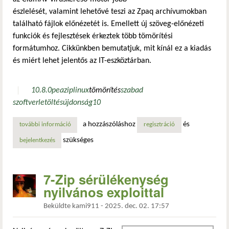
észlelését, valamint lehetővé teszi az Zpaq archívumokban
található fájlok előnézetét is. Emellett új szöveg-előnézeti
funkciók és fejlesztések érkeztek több tömörítési
formátumhoz. Cikkünkben bemutatjuk, mit kínál ez a kiadás
és miért lehet jelentős az IT-eszköztárban.
10.8.0
peazip
linux
tömörítés
szabad
szoftver
letöltés
újdonság
10
a hozzászóláshoz
és
további információ
peazip 10.8: megújult fájl-előnézet az archívumokon belül
regisztráció
szükséges
bejelentkezés
7-Zip sérülékenység
nyilvános exploittal
Beküldte
kami911
-
2025. dec. 02. 17:57