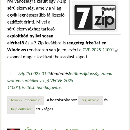
Nyilvánosságra került egy 7-Zip
sérülékenység, amely a világ
egyik legnépszerűbb fájlkezelő
eszközét érinti. Mivel a
sérülékenységhez tartozó
exploitkód nyilvánosan
elérhető
és a 7-Zip továbbra is
rengeteg frissítetlen
Windows
rendszeren van jelen, ezért a
CVE-2025-11001
(külső
azonnal magas kockázati besorolást kapott.
hivatkoz
7zip
25.00
25.01
25
tömörítés
letöltés
újdonság
szabad
szoftver
sérülékenység
CVE
CVE-2025-
11001
frissítés
hiba
hibajavítás
a hozzászóláshoz
és
további információ
7-zip sérülékenység nyilvános exploittal tartalommal kapc
regisztráció
szükséges
bejelentkezés