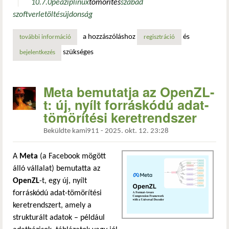
10.7.0
peazip
linux
tömörítés
szabad
szoftver
letöltés
újdonság
a hozzászóláshoz
és
további információ
új fejezet a fájlkezelésben: a peazip 10.7 már beépített ké
regisztráció
szükséges
bejelentkezés
Meta bemutatja az OpenZL-
t: új, nyílt forráskódú adat-
tömörítési keretrendszer
Beküldte
kami911
-
2025. okt. 12. 23:28
A
Meta
(a Facebook mögött
álló vállalat) bemutatta az
OpenZL
-t, egy új, nyílt
forráskódú adat-tömörítési
keretrendszert, amely a
strukturált adatok – például