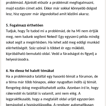
problémád. Ajánlott először a problémát megfogalmazni,
majd ezután címet adni. Ekkor már sokkal könnyebb dolgod
lesz, hisz egyszer már átgondoltad amit közölni akarsz.
5. Fogalmazz érthetően
Tudjuk, hogy Te tudod mi a problémád, de ha Mi nem értjük
meg, nem tudunk segíteni Neked! Egy egyszerű példa mindig
sokat segít a megértésben. Ha lehet add meg eddigi munkád
elérhetőségét. Száz szónál is többet ér egy működő,
kipróbálható bemutató oldal. Vedd a fáradságot és figyelj a
helyesírásodra.
6. Ne élessz fel halott témákat
Ha a problémádra találtál egy hasonló témát a fórumon, de
a téma már több hónapos, akkor nyugodtan indíts új témát.
Rengeteg dolog megváltozhatott azóta. Azonban írd le, hogy
rákerestél és találtál is valamit, ami nem elég. A
legpraktikusabb, hogy a megtalált oldal urljét egyszerűen
bemásolod a hozzászólásodba. A rendszer automatikusan