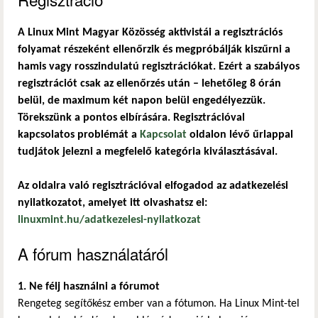
A Linux Mint Magyar Közösség aktivistái a regisztrációs
folyamat részeként ellenőrzik és megpróbálják kiszűrni a
hamis vagy rosszindulatú regisztrációkat. Ezért a szabályos
regisztrációt csak az ellenőrzés után – lehetőleg 8 órán
belül, de maximum két napon belül engedélyezzük.
Törekszünk a pontos elbírására. Regisztrációval
kapcsolatos problémát a
Kapcsolat
oldalon lévő űrlappal
tudjátok jelezni a megfelelő kategória kiválasztásával.
Az oldalra való regisztrációval elfogadod az adatkezelési
nyilatkozatot, amelyet itt olvashatsz el:
linuxmint.hu/adatkezelesi-nyilatkozat
A fórum használatáról
1. Ne félj használni a fórumot
Rengeteg segítőkész ember van a fótumon. Ha Linux Mint-tel