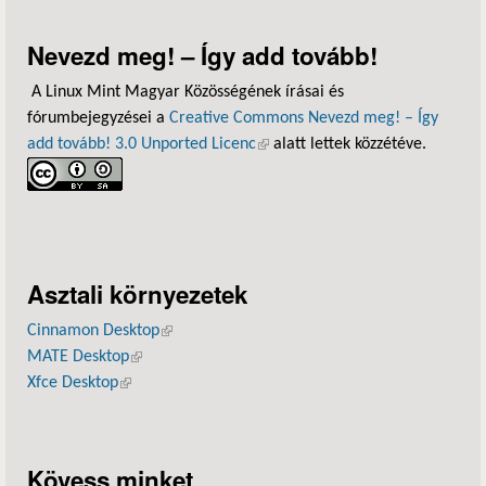
Nevezd meg! – Így add tovább!
A Linux Mint Magyar Közösségének írásai és
fórumbejegyzései a
Creative Commons Nevezd meg! – Így
add tovább! 3.0 Unported Licenc
(külső hivatkozás)
alatt lettek közzétéve.
Asztali környezetek
Cinnamon Desktop
(külső hivatkozás)
MATE Desktop
(külső hivatkozás)
Xfce Desktop
(külső hivatkozás)
Kövess minket