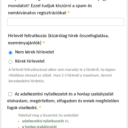
mondatot! Ezzel tudjuk kiszűrni a spam és
*
nemkívánatos regisztrációkat
Hírlevél feliratkozás (kizárólag hírek összefoglalása,
*
eseményajánlók)
Nem kérek hírlevelet
Kérek hírlevelet
A hírlevél feliratkozással akkor sem maradsz le a hírekről, ha éppen
ritkábban olvasod az oldalt. Havi 2-3 hírlevél a maximum. Semmi
kereskedelmi hirdetés.
Az adatkezelési nyilatkozatot és a honlap szabályzatát
elolvastam, megértettem, elfogadom és ennek megfelelően
*
fogok viselkedni.
Tekintsd meg a linuxmint.hu weboldal
adatkezelési nyilatkozatát
és,
a honlap szabályzatát