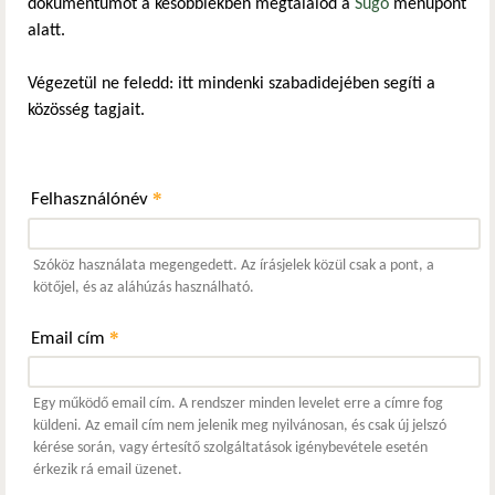
dokumentumot a későbbiekben megtalálod a
Súgó
menüpont
alatt.
Végezetül ne feledd: itt mindenki szabadidejében segíti a
közösség tagjait.
*
Felhasználónév
Szóköz használata megengedett. Az írásjelek közül csak a pont, a
kötőjel, és az aláhúzás használható.
*
Email cím
Egy működő email cím. A rendszer minden levelet erre a címre fog
küldeni. Az email cím nem jelenik meg nyilvánosan, és csak új jelszó
kérése során, vagy értesítő szolgáltatások igénybevétele esetén
érkezik rá email üzenet.