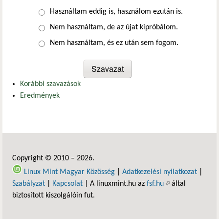
Választások
Használtam eddig is, használom ezután is.
Nem használtam, de az újat kipróbálom.
Nem használtam, és ez után sem fogom.
Korábbi szavazások
Eredmények
Copyright © 2010 – 2026.
Linux Mint Magyar Közösség
|
Adatkezelési nyilatkozat
|
Szabályzat
|
Kapcsolat
| A linuxmint.hu az
fsf.hu
(külső hivatkozás)
által
biztosított kiszolgálóin fut.