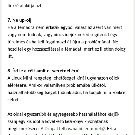
linkké alakítja azt.
7. Ne up-olj
Ha a témádra nem érkezik egyből válasz az azért van mert
vagy nem tudnak, vagy nincs idejük neked segíteni. Légy
türelmes és ha kell fogalmazd át újra a problémádat. Ne
hozd fel egy hozzászólással a témádat, mert ez illetlen dolog
itt.
8. Írd le a célt amit el szeretnél érni
A Linux Mint rengeteg lehetőséget kínál ugyanazon célok
elérésére. Amikor valamilyen problémába ütközöl,
használhatóbb segítséget tudunk adni, ha tudjuk mi a konkrét
célod!
Az oldal egyszerűbb és egységesebb használatához kérjük
szánj egy kis időt a következő kézikönyv kivonatának
megismerésére:
A Drupal felhasználói szemmel
(külső hivatkozás)
. Ezt a