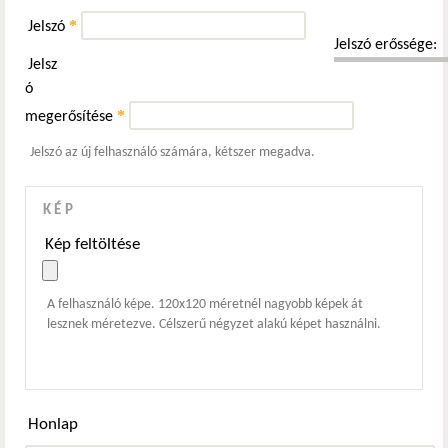
*
Jelszó
Jelszó erőssége:
Jelsz
ó
*
megerősítése
Jelszó az új felhasználó számára, kétszer megadva.
KÉP
Kép feltöltése
A felhasználó képe. 120x120 méretnél nagyobb képek át
lesznek méretezve. Célszerű négyzet alakú képet használni.
Honlap