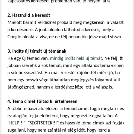
kapcsolatos kérdésed, problémád van, jó helyen jársz.
2. Használd a keresőt
Mielőtt bármit kérdeznél próbáld meg megkeresni a választ
a kérdésedre. A jobb oldalon láthatod a keresőt, mely a
Google oldalára visz, de ne félj onnan ide jössz majd vissza.
3. Indíts új témát új témának
Ha egy új témád van,
mindig indíts neki új témát
. Ne félj itt
jobban szeretik a sok témát, mint egy általános témakörben
a sok hozzászólást. Ha már kerestél rájöhettél miért jó, ha
nem egy hosszú végeláthatatlan megjegyzés folyamot kell
átböngészned, hanem a kérdéshez közel ott a válasz is.
4. Téma címét töltsd ki értelmesen
A többi felhasználó először a témád címét fogja meglátni és
ez alapján fogja eldönteni, hogy megnézi-e egyáltalán. A
"HELP!!!", "SEGÍTSETEK!!!" és hasonló téma címek azt fogják
sugallani, hogy nem szántál rá elég időt, hogy leírd a