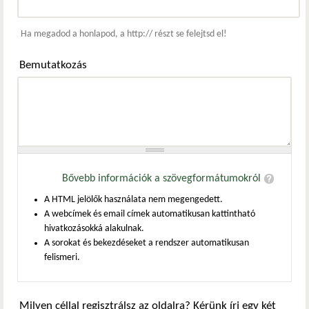
Webcím
Ha megadod a honlapod, a http:// részt se felejtsd el!
Bemutatkozás
Bővebb információk a szövegformátumokról
A HTML jelölők használata nem megengedett.
A webcímek és email címek automatikusan kattintható
hivatkozásokká alakulnak.
A sorokat és bekezdéseket a rendszer automatikusan
felismeri.
Milyen céllal regisztrálsz az oldalra? Kérünk írj egy két