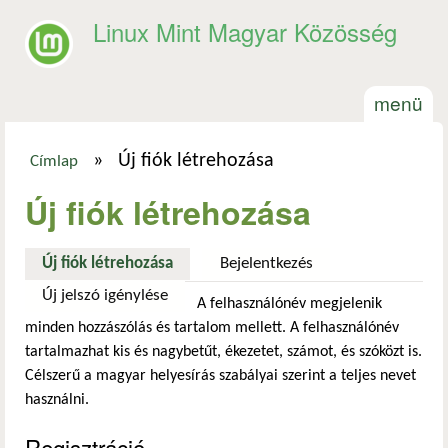
Ugrás a tartalomra
Linux Mint Magyar Közösség
menü
»
Új fiók létrehozása
Címlap
Jelenlegi hely
Új fiók létrehozása
Új fiók létrehozása
(aktív fül)
Bejelentkezés
Új jelszó igénylése
A felhasználónév megjelenik
minden hozzászólás és tartalom mellett. A felhasználónév
tartalmazhat kis és nagybetűt, ékezetet, számot, és szóközt is.
Célszerű a magyar helyesírás szabályai szerint a teljes nevet
használni.
Regisztráció