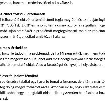
észned, hanem a kérdéshez közel ott a válasz is.
ma címét töltsd ki értelmesen
i felhasználó először a témád címét fogja meglátni és ez alapján fog
!!", "SEGÍTSETEK!!!" és hasonló téma címek azt fogják sugallani, hogy
mád. Ajánlott először a problémát megfogalmazni, majd ezután címet
gyszer már átgondoltad amit közölni akarsz.
galmazz érthetően
k, hogy Te tudod mi a problémád, de ha Mi nem értjük meg, nem tudu
segít a megértésben. Ha lehet add meg eddigi munkád elérhetőségét.
álható bemutató oldal. Vedd a fáradságot és figyelj a helyesírásodra.
élessz fel halott témákat
roblémádra találtál egy hasonló témát a fórumon, de a téma már töb
eg dolog megváltozhatott azóta. Azonban írd le, hogy rákerestél és ta
ktikusabb, hogy a megtalált oldal urljét egyszerűen bemásolod a hoz
a azt.