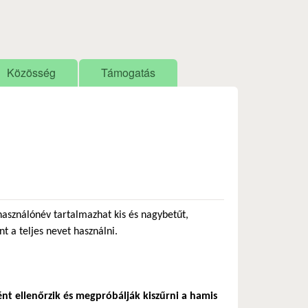
Közösség
Támogatás
használónév tartalmazhat kis és nagybetűt,
nt a teljes nevet használni.
ént ellenőrzik és megpróbálják kiszűrni a hamis