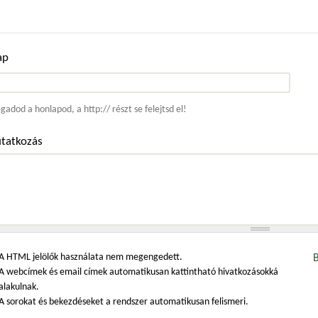
ap
ím
adod a honlapod, a http:// részt se felejtsd el!
tatkozás
A HTML jelölők használata nem megengedett.
A webcímek és email címek automatikusan kattintható hivatkozásokká
alakulnak.
A sorokat és bekezdéseket a rendszer automatikusan felismeri.