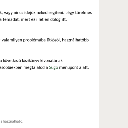
 vagy nincs idejük neked segíteni. Légy türelmes
 témádat, mert ez illetlen dolog itt.
r valamilyen problémába ütközöl, használhatóbb
 a következő kézikönyv kivonatának
későbbiekben megtalálod a
Súgó
menüpont alatt.
ás használható.