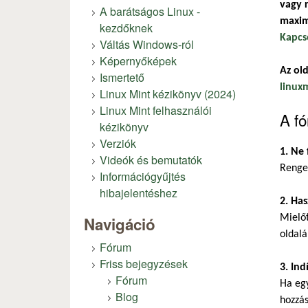
vagy r
A barátságos Linux -
maxim
kezdőknek
Kapcs
Váltás Windows-ról
Képernyőképek
Az old
Ismertető
linux
Linux Mint kézikönyv (2024)
Linux Mint felhasználói
A fó
kézikönyv
Verziók
1. Ne 
Videók és bemutatók
Renget
Információgyűjtés
hibajelentéshez
2. Has
Mielőt
Navigáció
oldalá
Fórum
Friss bejegyzések
3. Ind
Fórum
Ha eg
Blog
hozzás