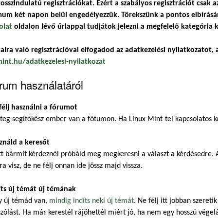
osszindulatú regisztrációkat. Ezért a szabályos regisztrációt csak a
um két napon belül engedélyezzük. Törekszünk a pontos elbírásár
olat
oldalon lévő űrlappal tudjátok jelezni a megfelelő kategória k
alra való regisztrációval elfogadod az adatkezelési nyilatkozatot, a
mint.hu/adatkezelesi-nyilatkozat
rum használatáról
félj használni a fórumot
eg segítőkész ember van a fótumon. Ha Linux Mint-tel kapcsolatos ké
ználd a keresőt
t bármit kérdeznél próbáld meg megkeresni a választ a kérdésedre. A
ra visz, de ne félj onnan ide jössz majd vissza.
íts új témát új témának
y új témád van,
mindig indíts neki új témát
. Ne félj itt jobban szeret
zólást. Ha már kerestél rájöhettél miért jó, ha nem egy hosszú végel