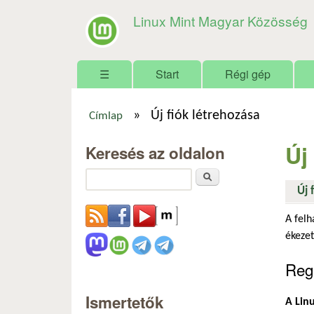
Linux Mint Magyar Közösség
Főmenü
☰
Start
Régi gép
»
Új fiók létrehozása
Címlap
Jelenlegi hely
Új
Keresés az oldalon
Keresés
Új 
A felh
ékezet
Regi
Ismertetők
A Linu