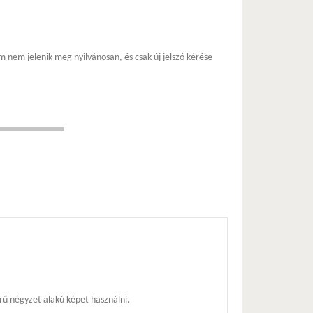
m nem jelenik meg nyilvánosan, és csak új jelszó kérése
ű négyzet alakú képet használni.