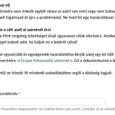
up-olj
émádra nem érkezik egyből válasz az azért van mert vagy nem tudnak,
kell fogalmazd át újra a problémádat. Ne hozd fel egy hozzászólással a
 le a célt amit el szeretnél érni
x Mint rengeteg lehetőséget kínál ugyanazon célok elérésére. Amiko
éget tudunk adni, ha tudjuk mi a konkrét célod!
al egyszerűbb és egységesebb használatához kérjük szánj egy kis időt
merésére:
A Drupal felhasználói szemmel
(külső hivatkozás)
. Ezt a dokumentumot a 
tül ne feledd: itt mindenki szabadidejében segíti a közösség tagjait.
*
asználónév
 használata megengedett. Az írásjelek közül csak a pont, a kötőjel, és az aláhúz