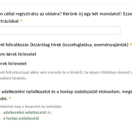
n céllal regisztrálsz az oldalra? Kérünk írj egy két mondatot! Ez
*
ztrációkat
vél feliratkozás (kizárólag hírek összefoglalása, eseményajánlók)
em kérek hírlevelet
rek hírlevelet
evél feliratkozással akkor sem maradsz le a hírekről, ha éppen ritkábban olvasod
edelmi hirdetés.
 adatkezelési nyilatkozatot és a honlap szabályzatát elolvastam, m
*
edni.
Tekintsd meg a linuxmint.hu weboldal
adatkezelési nyilatkozatát
és,
a honlap szabályzatát
.