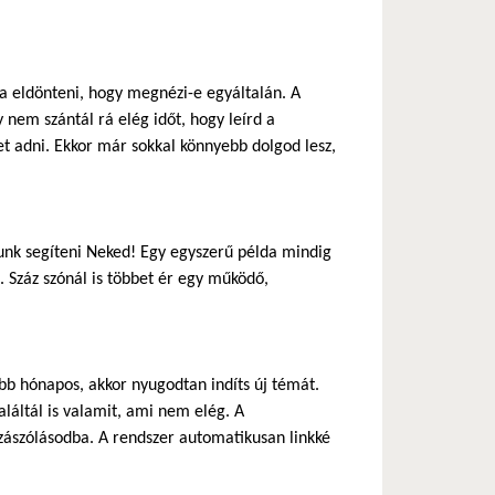
ja eldönteni, hogy megnézi-e egyáltalán. A
 nem szántál rá elég időt, hogy leírd a
 adni. Ekkor már sokkal könnyebb dolgod lesz,
nk segíteni Neked! Egy egyszerű példa mindig
 Száz szónál is többet ér egy működő,
b hónapos, akkor nyugodtan indíts új témát.
láltál is valamit, ami nem elég. A
zászólásodba. A rendszer automatikusan linkké