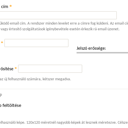
*
l cím
ködő email cím. A rendszer minden levelet erre a címre fog küldeni. Az email cí
 vagy értesítő szolgáltatások igénybevétele esetén érkezik rá email üzenet.
*
ó
Jelszó erőssége:
*
ősítése
 az új felhasználó számára, kétszer megadva.
P
 feltöltése
elhasználó képe. 120x120 méretnél nagyobb képek át lesznek méretezve. Célszer