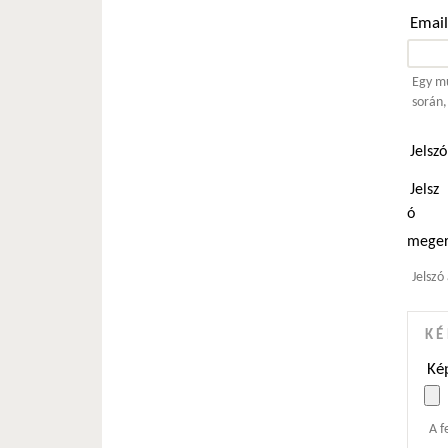
Emai
Egy mű
során,
Jelsz
Jelsz
ó
meger
Jelszó
KÉ
Kép
A f