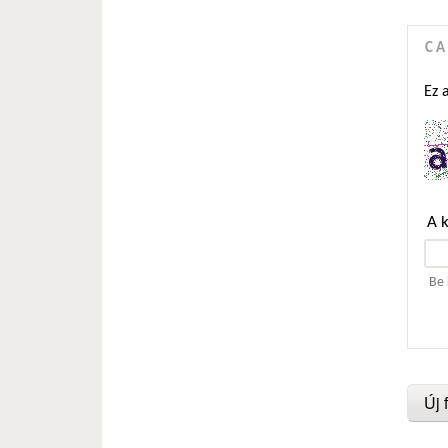
C
Ez 
A 
Be 