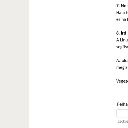
7. Ne 
Ha a t
és ha 
8. Írd
A Linu
segíts
Az old
megis
Végeze
Felh
Szóköz