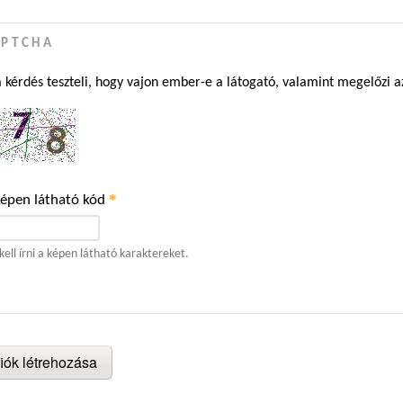
APTCHA
a kérdés teszteli, hogy vajon ember-e a látogató, valamint megelőzi 
*
képen látható kód
kell írni a képen látható karaktereket.