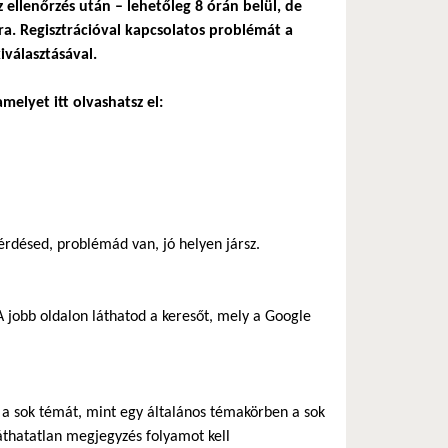
z ellenőrzés után – lehetőleg 8 órán belül, de
a. Regisztrációval kapcsolatos problémát a
iválasztásával.
melyet itt olvashatsz el:
rdésed, problémád van, jó helyen jársz.
 jobb oldalon láthatod a keresőt, mely a Google
ik a sok témát, mint egy általános témakörben a sok
áthatatlan megjegyzés folyamot kell