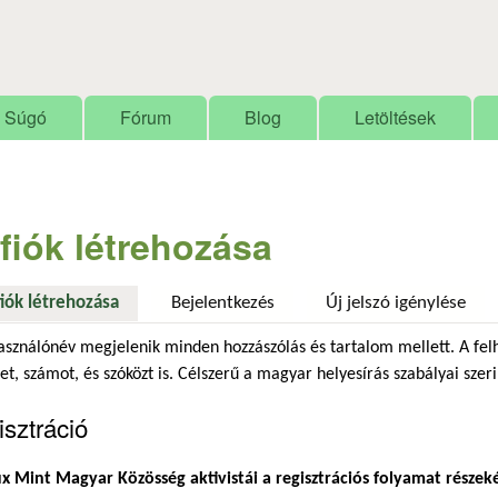
Ugrás a tartalomra
Súgó
Fórum
Blog
Letöltések
 fiók létrehozása
fiók létrehozása
(aktív fül)
Bejelentkezés
Új jelszó igénylése
asználónév megjelenik minden hozzászólás és tartalom mellett. A fel
et, számot, és szóközt is. Célszerű a magyar helyesírás szabályai szeri
sztráció
x Mint Magyar Közösség aktivistái a regisztrációs folyamat részek