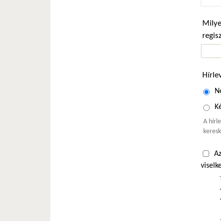
Milye
regis
Hírle
N
Ké
A hírl
keresk
Az
viselk