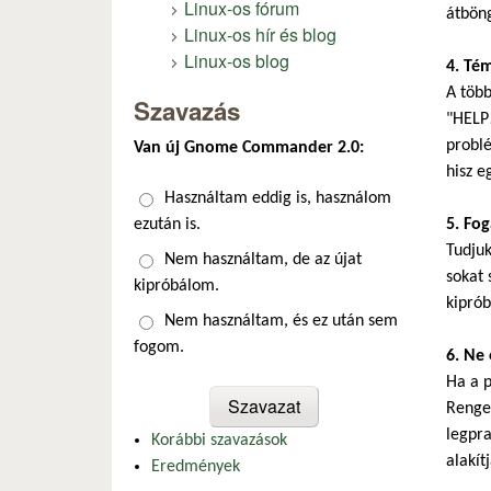
Linux-os fórum
átböng
Linux-os hír és blog
Linux-os blog
4. Té
A több
Szavazás
"HELP!
problé
Van új Gnome Commander 2.0:
hisz e
Választások
Használtam eddig is, használom
ezután is.
5. Fo
Tudju
Nem használtam, de az újat
sokat 
kipróbálom.
kiprób
Nem használtam, és ez után sem
fogom.
6. Ne 
Ha a p
Renget
legpra
Korábbi szavazások
alakítj
Eredmények