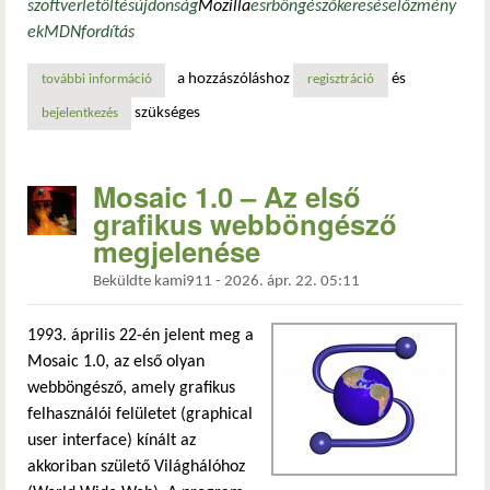
szoftver
letöltés
újdonság
Mozilla
esr
böngésző
keresés
előzmény
ek
MDN
fordítás
a hozzászóláshoz
és
további információ
firefox 152.0 – új felület, modernebb webes képességek és
regisztráció
szükséges
bejelentkezés
Mosaic 1.0 – Az első
grafikus webböngésző
megjelenése
Beküldte
kami911
-
2026. ápr. 22. 05:11
1993. április 22-én jelent meg a
Mosaic 1.0, az első olyan
webböngésző, amely grafikus
felhasználói felületet (graphical
user interface) kínált az
akkoriban születő Világhálóhoz