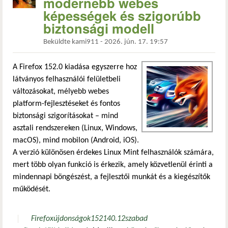
modernebb webes
képességek és szigorúbb
biztonsági modell
Beküldte
kami911
-
2026. jún. 17. 19:57
A Firefox 152.0 kiadása egyszerre hoz
látványos felhasználói felületbeli
változásokat, mélyebb webes
platform-fejlesztéseket és fontos
biztonsági szigorításokat – mind
asztali rendszereken (Linux, Windows,
macOS), mind mobilon (Android, iOS).
A verzió különösen érdekes Linux Mint felhasználók számára,
mert több olyan funkció is érkezik, amely közvetlenül érinti a
mindennapi böngészést, a fejlesztői munkát és a kiegészítők
működését.
Firefox
újdonságok
152
140.12
szabad