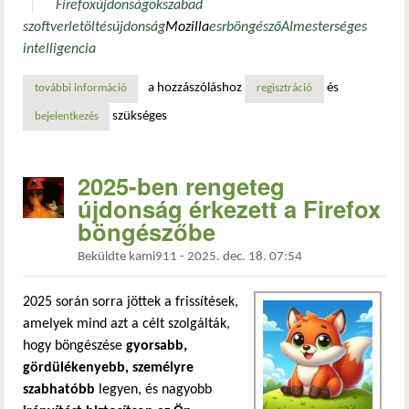
Firefox
újdonságok
szabad
szoftver
letöltés
újdonság
Mozilla
esr
böngésző
AI
mesterséges
intelligencia
a hozzászóláshoz
és
további információ
teljes ai-kikapcsolót kap a firefox: minden mesterséges int
regisztráció
szükséges
bejelentkezés
2025-ben rengeteg
újdonság érkezett a Firefox
böngészőbe
Beküldte
kami911
-
2025. dec. 18. 07:54
2025 során sorra jöttek a frissítések,
amelyek mind azt a célt szolgálták,
hogy böngészése
gyorsabb,
gördülékenyebb, személyre
szabhatóbb
legyen, és nagyobb