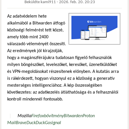
Beküldte
kami911
-
2026. feb. 20. 20:23
Az adatvédelem hete
alkalmából a Bitwarden átfogó
közösségi felmérést tett közzé,
amely több mint 2400
válaszadó véleményét összesíti.
Az eredmények jól kirajzolják,
hogy a magánszférájukra tudatosan figyelő felhasználók
milyen böngészőket, levelezőket, keresőket, üzenetküldőket
és VPN-megoldásokat részesítenek előnyben. A kutatás arra
is rákérdezett, hogyan viszonyul ez a közösség a generatív
mesterséges intelligenciához. A kép összességében
következetes: az adatkezelés átláthatósága és a felhasználói
kontroll mindennél fontosabb.
Mozilla
Firefox
bővítmény
Bitwarden
Proton
Mail
Brave
DuckDuckGo
signal