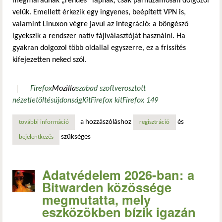
megmaradnak „rendes” lapnak, csak párhuzamosan dolgozol
velük. Emellett érkezik egy ingyenes, beépített VPN is,
valamint Linuxon végre javul az integráció: a böngésző
igyekszik a rendszer natív fájlválasztóját használni. Ha
gyakran dolgozol több oldallal egyszerre, ez a frissítés
kifejezetten neked szól.
Firefox
Mozilla
szabad szoftver
osztott
nézet
letöltés
újdonság
Kit
Firefox kit
Firefox 149
a hozzászóláshoz
és
további információ
a firefox 149 ingyenes vpn-t, lapmegosztást és jobb linux-
regisztráció
szükséges
bejelentkezés
Adatvédelem 2026-ban: a
Bitwarden közössége
megmutatta, mely
eszközökben bízik igazán