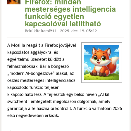
Firefox: minden
mesterséges intelligencia
funkció egyetlen
kapcsolóval letiltható
Beküldte
kami911
-
2025. dec. 19. 08:29
A Mozilla reagált a Firefox jövőjével
kapcsolatos aggályokra, és
egyértelmű üzenetet küldött a
felhasználóknak. Bár a böngésző
„modern AI-böngészővé” alakul, az
összes mesterséges intelligenciához
kapcsolódó funkció teljesen
kikapcsolható lesz. A fejlesztők egy belső nevén „AI kill
switchként” emlegetett megoldáson dolgoznak, amely
garantálja a felhasználói kontrollt. A funkció várhatóan 2026
első negyedévében érkezik.