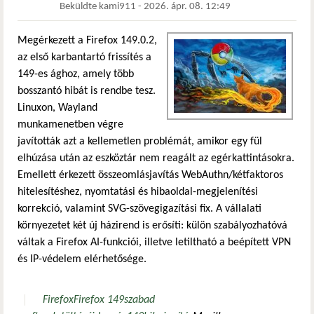
Beküldte
kami911
-
2026. ápr. 08. 12:49
Megérkezett a Firefox 149.0.2,
az első karbantartó frissítés a
149-es ághoz, amely több
bosszantó hibát is rendbe tesz.
Linuxon, Wayland
munkamenetben végre
javították azt a kellemetlen problémát, amikor egy fül
elhúzása után az eszköztár nem reagált az egérkattintásokra.
Emellett érkezett összeomlásjavítás WebAuthn/kétfaktoros
hitelesítéshez, nyomtatási és hibaoldal-megjelenítési
korrekció, valamint SVG-szövegigazítási fix. A vállalati
környezetet két új házirend is erősíti: külön szabályozhatóvá
váltak a Firefox AI-funkciói, illetve letiltható a beépített VPN
és IP-védelem elérhetősége.
Firefox
Firefox 149
szabad