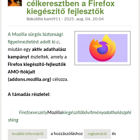
célkeresztben a Firefox
kiegészítő fejlesztők
Beküldte
kami911
-
2025. aug. 04. 20:04
A Mozilla sürgős biztonsági
figyelmeztetést adott ki
(külső hivatkozás)
,
miután egy
aktív adathalász
kampányt
észleltek, amely a
Firefox kiegészítő-fejlesztők
AMO-fiókjait
(addons.mozilla.org)
célozza.
A támadás részletei:
Firefox
veszély
Mozilla
kiegészítő
bővítmény
adathalász
phi
shing
a hozzászóláshoz
és
további információ
mozilla figyelmeztetés: célkeresztben a firefox kiegészítő 
regisztráció