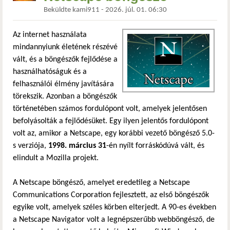
Beküldte
kami911
-
2026. júl. 01. 06:30
Az internet használata
mindannyiunk életének részévé
vált, és a böngészők fejlődése a
használhatóságuk és a
felhasználói élmény javítására
törekszik. Azonban a böngészők
történetében számos fordulópont volt, amelyek jelentősen
befolyásolták a fejlődésüket. Egy ilyen jelentős fordulópont
volt az, amikor a Netscape, egy korábbi vezető böngésző 5.0-
s verziója,
1998. március 31
-én nyílt forráskódúvá vált, és
elindult a Mozilla projekt.
A Netscape böngésző, amelyet eredetileg a Netscape
Communications Corporation fejlesztett, az első böngészők
egyike volt, amelyek széles körben elterjedt. A 90-es években
a Netscape Navigator volt a legnépszerűbb webböngésző, de