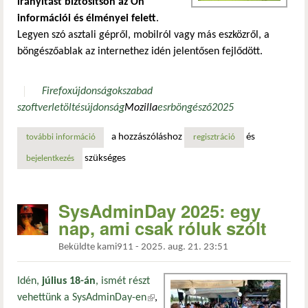
irányítást biztosítson az Ön
információi és élményei felett
.
Legyen szó asztali gépről, mobilról vagy más eszközről, a
böngészőablak az internethez idén jelentősen fejlődött.
Firefox
újdonságok
szabad
szoftver
letöltés
újdonság
Mozilla
esr
böngésző
2025
a hozzászóláshoz
és
további információ
2025-ben rengeteg újdonság érkezett a firefox böngészőb
regisztráció
szükséges
bejelentkezés
SysAdminDay 2025: egy
nap, ami csak róluk szólt
Beküldte
kami911
-
2025. aug. 21. 23:51
Idén,
július 18-án
, ismét részt
vehettünk a SysAdminDay-en
(külső hivatkozás)
,