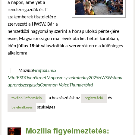
a napon, amelyet a
rendszergazdák és IT
szakemberek tiszteletére
szervezett a HWSW. Bár a
nemzetközi hagyomány szerint a hónap utolsó péntekjére
esne, Magyarországon már évek óta két héttel korábban,
idén
július 18-át
választották a szervezők erre a különleges
alkalomra.
Mozilla
Firefox
Linux
Mint
BSD
OpenStreetMap
osm
sysadminday
2025
HWSW
stand-
up
rendszergazda
Common Voice
Thunderbird
a hozzászóláshoz
és
további információ
sysadminday 2025: egy nap, ami csak róluk szólt tartalom
regisztráció
szükséges
bejelentkezés
Mozilla figyelmeztetés: