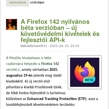
szükséges
bejelentkezés
A Firefox 142 nyilvános
béta verzióban – új
követővédelmi kivételek és
fejlesztői API-k
Beküldte
kami911
-
2025. júl. 22. 23:14
A Mozilla hivatalosan is béta
csatornára helyezte a
Firefox 142
verziót
(külső hivatkozás)
, amely várhatóan
2025.
augusztus 19-én
jelenik meg stabil
kiadásként. Az új verzió első
pillantásra kisebb frissítésnek tűnik,
de több fontos fejlesztést is tartalmaz,
különösen az
Enhanced Tracking Protection (ETP)
, azaz a
továbbfejlesztett követésvédelem területén.