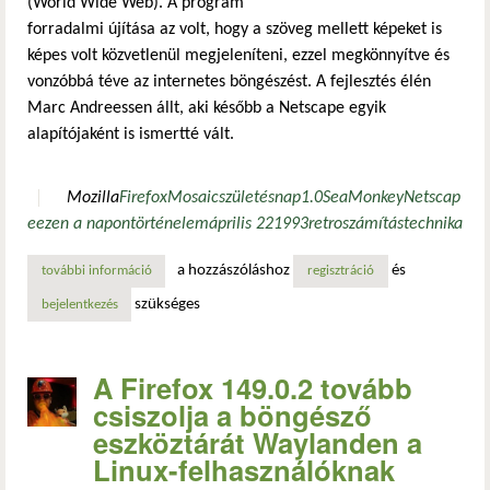
(World Wide Web). A program
forradalmi újítása az volt, hogy a szöveg mellett képeket is
képes volt közvetlenül megjeleníteni, ezzel megkönnyítve és
vonzóbbá téve az internetes böngészést. A fejlesztés élén
Marc Andreessen állt, aki később a Netscape egyik
alapítójaként is ismertté vált.
Mozilla
Firefox
Mosaic
születésnap
1.0
SeaMonkey
Netscap
e
ezen a napon
történelem
április 22
1993
retro
számítástechnika
a hozzászóláshoz
és
további információ
mosaic 1.0 – az első grafikus webböngésző megjelenése ta
regisztráció
szükséges
bejelentkezés
A Firefox 149.0.2 tovább
csiszolja a böngésző
eszköztárát Waylanden a
Linux-felhasználóknak