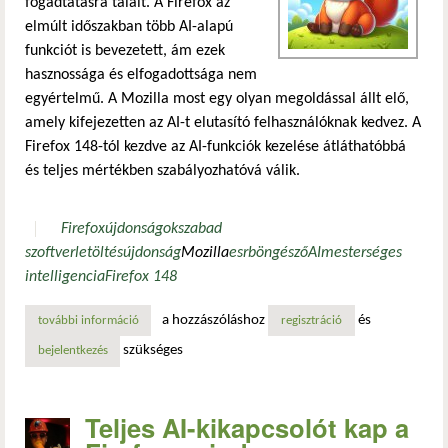
fogadtatásra talált. A Firefox az
elmúlt időszakban több AI-alapú
funkciót is bevezetett, ám ezek
hasznossága és elfogadottsága nem
egyértelmű. A Mozilla most egy olyan megoldással állt elő,
amely kifejezetten az AI-t elutasító felhasználóknak kedvez. A
Firefox 148-tól kezdve az AI-funkciók kezelése átláthatóbbá
és teljes mértékben szabályozhatóvá válik.
Firefox
újdonságok
szabad
szoftver
letöltés
újdonság
Mozilla
esr
böngésző
AI
mesterséges
intelligencia
Firefox 148
a hozzászóláshoz
és
további információ
rendszerszintű ai-kapcsoló érkezik a firefox 148-ba tarta
regisztráció
szükséges
bejelentkezés
Teljes AI-kikapcsolót kap a