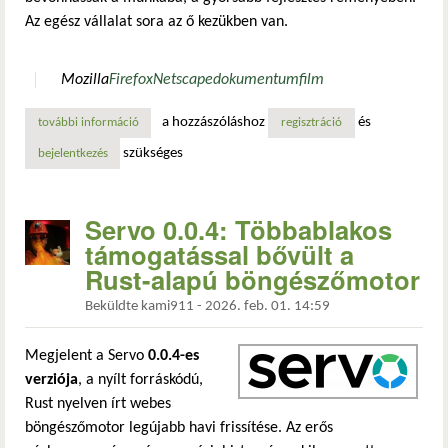
Az egész vállalat sora az ő kezükben van.
Mozilla
Firefox
Netscape
dokumentumfilm
a hozzászóláshoz
és
további információ
a mozilla története tartalommal kapcsolatosan
regisztráció
szükséges
bejelentkezés
Servo 0.0.4: Többablakos
támogatással bővült a
Rust-alapú böngészőmotor
Beküldte
kami911
-
2026. feb. 01. 14:59
Megjelent a Servo
0.0.4-es
verziója
, a nyílt forráskódú,
Rust nyelven írt webes
böngészőmotor legújabb havi frissítése. Az erős