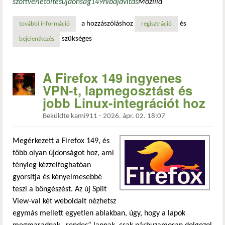
szoftver
letöltés
újdonság
149
hibajavítás
Mozilla
a hozzászóláshoz
és
további információ
a firefox 149.0.2 tovább csiszolja a böngésző eszköztárát
regisztráció
szükséges
bejelentkezés
A Firefox 149 ingyenes
VPN-t, lapmegosztást és
jobb Linux-integrációt hoz
Beküldte
kami911
-
2026. ápr. 02. 18:07
Megérkezett a Firefox 149, és
több olyan újdonságot hoz, ami
tényleg kézzelfoghatóan
gyorsítja és kényelmesebbé
teszi a böngészést. Az új Split
View-val két weboldalt nézhetsz
egymás mellett egyetlen ablakban, úgy, hogy a lapok