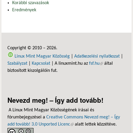
Korábbi szavazások
Eredmények
Copyright © 2010 – 2026.
Linux Mint Magyar Közösség
|
Adatkezelési nyilatkozat
|
Szabályzat
|
Kapcsolat
| A linuxmint.hu az
fsf.hu
(külső hivatkozás)
által
biztosított kiszolgálóin fut.
Nevezd meg! – Így add tovább!
A Linux Mint Magyar Közösségének írásai és
fórumbejegyzései a
Creative Commons Nevezd meg! – Így
add tovább! 3.0 Unported Licenc
(külső hivatkozás)
alatt lettek közzétéve.