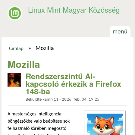
Ugrás a tartalomra
Linux Mint Magyar Közösség
menü
»
Mozilla
Címlap
Jelenlegi hely
Mozilla
Rendszerszintű AI-
kapcsoló érkezik a Firefox
148-ba
Beküldte
kami911
-
2026. feb. 04. 19:25
A mesterséges intelligencia
böngészőkbe való beépítése sok
felhasználó körében megosztó