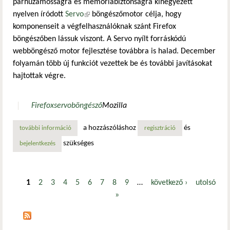
párhuzamosságra és memóriabiztonságra kihegyezett
nyelven íródott
Servo
(külső hivatkozás)
böngészőmotor célja, hogy
komponenseit a végfelhasználóknak szánt Firefox
böngészőben lássuk viszont. A Servo nyílt forráskódú
webböngésző motor fejlesztése továbbra is halad. December
folyamán több új funkciót vezettek be és további javításokat
hajtottak végre.
Firefox
servo
böngésző
Mozilla
a hozzászóláshoz
és
további információ
servo 0.0.4: többablakos támogatással bővült a rust-alap
regisztráció
szükséges
bejelentkezés
1
2
3
4
5
6
7
8
9
…
következő ›
utolsó
Oldalak
»