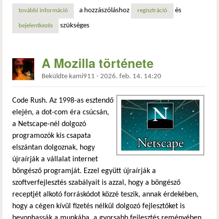
a hozzászóláshoz
és
további információ
adatvédelem 2026-ban: a bitwarden közössége megmutatta,
regisztráció
szükséges
bejelentkezés
A Mozilla története
Beküldte
kami911
-
2026. feb. 14. 14:20
Code Rush. Az 1998-as esztendő
elején, a dot-com éra csúcsán,
a Netscape-nél dolgozó
programozók kis csapata
elszántan dolgoznak, hogy
újraírják a vállalat internet
böngésző programját. Ezzel együtt újraírják a
szoftverfejlesztés szabályait is azzal, hogy a böngésző
receptjét alkotó forráskódot közzé teszik, annak érdekében,
hogy a cégen kívül fizetés nélkül dolgozó fejlesztőket is
bevonhassák a munkába, a gyorsabb fejlesztés reményében.