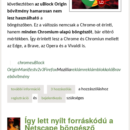
következtében
az uBlock Origin
bővítmény hamarosan nem
lesz használható
a
böngészőben. Ez a változás nemcsak a Chrome-ot érinti,
hanem
minden Chromium-alapú böngészőt
, bár eltérő
mértékben. Így érintett lesz a Chrome és Chromiun mellett
az Edge, a Brave, az Opera és a Vivaldi is.
chrome
uBlock
Origin
Manifest
v2
v3
Firefox
Mozilla
reklám
reklámblokkoló
Brav
e
bővítmény
a hozzászóláshoz
további információ
a chrome végleg letiltja az ublock origin bővítményt – mi
3 hozzászólás
és
szükséges
regisztráció
bejelentkezés
Így lett nyílt forráskódú a
Netscape böngésző