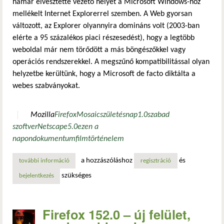
hamar elvesztette vezető helyét a Microsoft Windows-hoz
mellékelt Internet Explorerrel szemben. A Web gyorsan
változott, az Explorer olyannyira domináns volt (2003-ban
elérte a 95 százalékos piaci részesedést), hogy a legtöbb
weboldal már nem törődött a más böngészőkkel vagy
operációs rendszerekkel. A megszűnő kompatibilitással olyan
helyzetbe kerültünk, hogy a Microsoft de facto diktálta a
webes szabványokat.
Mozilla
Firefox
Mosaic
születésnap
1.0
szabad
szoftver
Netscape
5.0
ezen a
napon
dokumentumfilm
történelem
a hozzászóláshoz
és
további információ
így lett nyílt forráskódú a netscape böngésző tartalommal
regisztráció
szükséges
bejelentkezés
Firefox 152.0 – új felület,