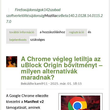
Firefox
újdonságok
142
szabad
szoftver
letöltés
újdonság
Mozilla
esr
Beta
140.2.0
128.14.0
115.2
7.0
a hozzászóláshoz
és
további információ
a firefox 142 nyilvános béta verzióban – új követővédelmi k
regisztráció
szükséges
bejelentkezés
A Chrome végleg letiltja az
uBlock Origin bővítményt –
milyen alternatívák
maradnak?
Beküldte
kami911
-
2025. már. 01. 18:15
A Google Chrome elkezdte
kivezetni a
Manifest v2
támogatását, aminek