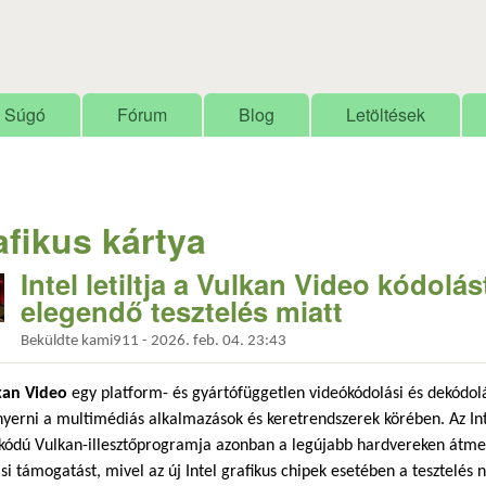
Ugrás a tartalomra
Súgó
Fórum
Blog
Letöltések
afikus kártya
Intel letiltja a Vulkan Video kódol
elegendő tesztelés miatt
Beküldte
kami911
-
2026. feb. 04. 23:43
kan Video
egy platform- és gyártófüggetlen videókódolási és dekódolá
nyerni a multimédiás alkalmazások és keretrendszerek körében. Az In
kódú Vulkan-illesztőprogramja azonban a legújabb hardvereken átmene
si támogatást, mivel az új Intel grafikus chipek esetében a tesztelés 