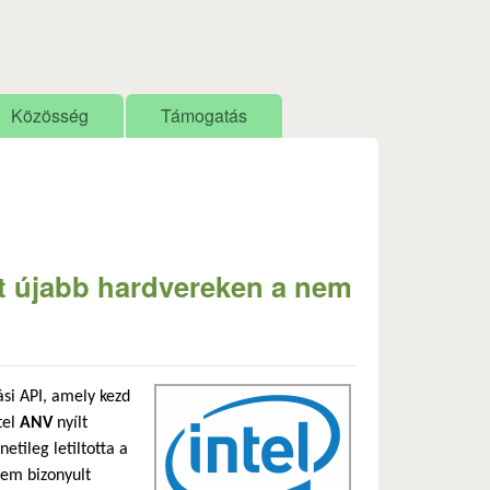
Közösség
Támogatás
ást újabb hardvereken a nem
si API, amely kezd
tel
ANV
nyílt
tileg letiltotta a
nem bizonyult