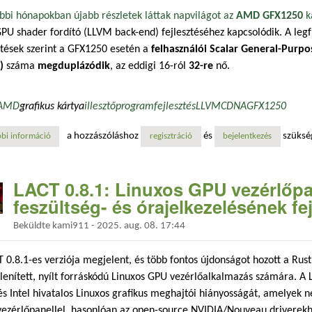
bbi hónapokban újabb részletek láttak napvilágot az
AMD GFX1250
k
 shader fordító (LLVM back-end) fejlesztéséhez kapcsolódik. A leg
ztések szerint a GFX1250 esetén a
felhasználói Scalar General-Purpo
)
száma
megduplázódik
, az eddigi 16-ról
32-re
nő.
AMD
grafikus kártya
illesztőprogram
fejlesztés
LLVM
CDNA
GFX1250
a hozzászóláshoz
és
szüksé
bi információ
amd gfx1250: megduplázódik a felhasználói sgpr-ek száma tartalommal
regisztráció
bejelentkezés
LACT 0.8.1: Linuxos GPU vezérlőp
feszültség- és órajelkezelésének fe
Beküldte
kami911
-
2025. aug. 08. 17:44
 0.8.1-es verziója megjelent, és több fontos újdonságot hozott a Rust 
enített, nyílt forráskódú Linuxos GPU vezérlőalkalmazás számára. A L
 Intel hivatalos Linuxos grafikus meghajtói hiányosságát, amelyek n
vezérlőpanellel, hasonlóan az open-source NVIDIA/Nouveau driverekh