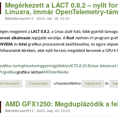
Megérkezett a LACT 0.8.2 – nyílt f
Linuxra, immár OpenTelemetry-tám
Beküldte
kami911
-
2025. okt. 18. 22:45
végén megjelent a
LACT 0.8.2
, a Linux alatt futó, több gyártót támog
orozó alkalmazás
legújabb verziója. A
Rust
nyelven írt program grafi
,
NVIDIA
és
Intel
grafikus processzorok beállításaihoz, és egyre népsze
felhasználók körében, akik nyílt forrású megoldást keresnek a GPU-k
grafikus tuning
linux
tuning
gaming
játékos
LACT
0.8.2
0.8
Linux Advanced 
PU
grafikus
grafikus kártya
AMD
Intel
Nvidia
a hozzászóláshoz
és
bi információ
megérkezett a lact 0.8.2 – nyílt forrású gpu-vezérlés linuxra, immár o
1 hozzászólás
regisztráció
bej
AMD GFX1250: Megduplázódik a fe
Beküldte
kami911
-
2025. aug. 20. 23:23