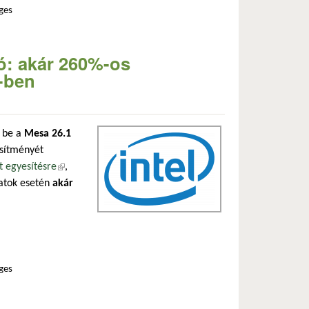
ges
lake p-hez tartalommal kapcsolatosan
ó: akár 260%-os
-ben
k be a
Mesa 26.1
esítményét
t egyesítésre
(külső hivatkozás)
,
datok esetén
akár
ges
és a mesa 26.1-ben tartalommal kapcsolatosan