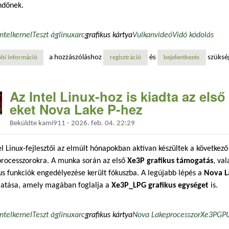
ndőnek.
Intel
kernel
Teszt ág
linux
arc
grafikus kártya
Vulkan
videó
Vidó kódolás
a hozzászóláshoz
és
szüksé
bi információ
intel letiltja a vulkan video kódolást újabb hardvereken a nem elegendő
regisztráció
bejelentkezés
Az Intel Linux-hoz is kiadta az el
eket Nova Lake P-hez
Beküldte
kami911
-
2026. feb. 04. 22:29
el Linux-fejlesztői az elmúlt hónapokban aktívan készültek a következ
rocesszorokra. A munka során az első
Xe3P grafikus támogatás
, val
us funkciók engedélyezése került fókuszba. A legújabb lépés a
Nova L
atása, amely magában foglalja a
Xe3P_LPG grafikus egységet
is.
Intel
kernel
Teszt ág
linux
arc
grafikus kártya
Nova Lake
processzor
Xe3P
GP