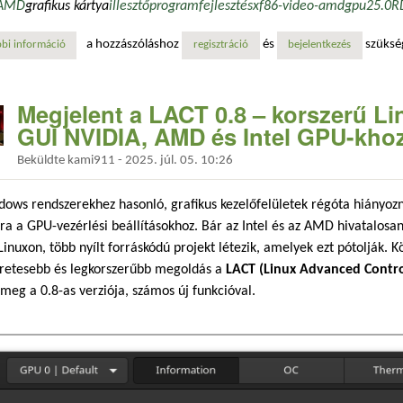
AMD
grafikus kártya
illesztőprogram
fejlesztés
xf86-video-amdgpu
25.0
R
a hozzászóláshoz
és
szüksé
bi információ
két év után jelent meg az új amdgpu x.org illesztő: itt a xf86-video-a
regisztráció
bejelentkezés
Megjelent a LACT 0.8 – korszerű Li
GUI NVIDIA, AMD és Intel GPU-kho
Beküldte
kami911
-
2025. júl. 05. 10:26
ows rendszerekhez hasonló, grafikus kezelőfelületek régóta hiányozn
a a GPU-vezérlési beállításokhoz. Bár az Intel és az AMD hivatalosan
Linuxon, több nyílt forráskódú projekt létezik, amelyek ezt pótolják. K
éretesebb és legkorszerűbb megoldás a
LACT (Linux Advanced Contro
 meg a 0.8-as verziója, számos új funkcióval.