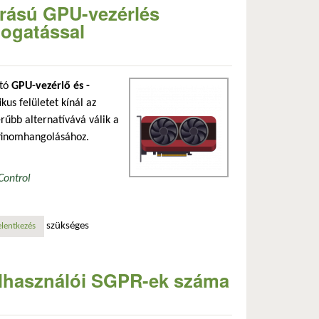
orrású GPU-vezérlés
ogatással
ató
GPU-vezérlő és -
kus felületet kínál az
rűbb alternatívává válik a
 finomhangolásához.
Control
szükséges
pentelemetry-támogatással tartalommal kapcsolatosan
elentkezés
lhasználói SGPR-ek száma