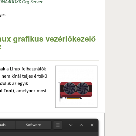
DNA4
DDX
X.Org Server
ges
mdgpu 25.0.0 tartalommal kapcsolatosan
nux grafikus vezérlőkezelő
z
ak a Linux felhasználók
 nem kínál teljes értékű
özülük az egyik
l Tool)
, amelynek most