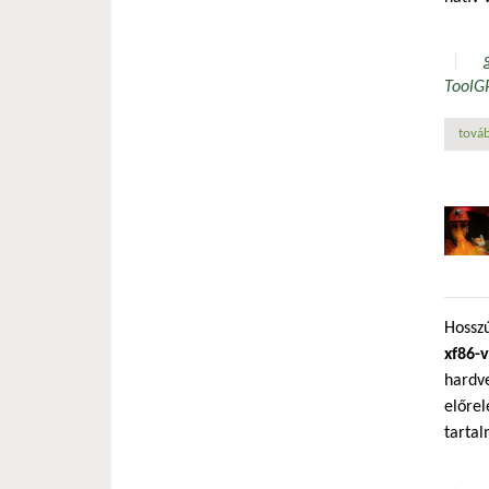
Tool
G
továb
Hosszú
xf86-
hardve
előrel
tartal