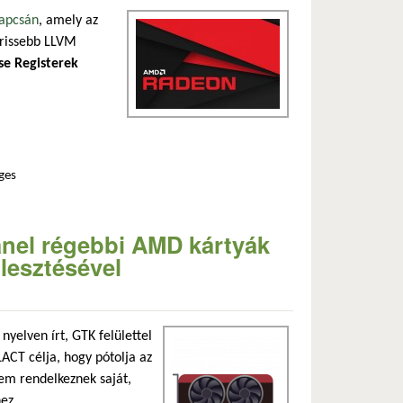
apcsán
, amely az
frissebb LLVM
se Registerek
ges
 kapcsolatosan
anel régebbi AMD kártyák
jlesztésével
nyelven írt, GTK felülettel
ACT célja, hogy pótolja az
em rendelkeznek saját,
ez.