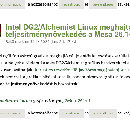
a hozzászóláshoz
és
szüksé
bi információ
az intel linux-hoz is kiadta az első xe3p_lpg grafikus patch-eket nova 
regisztráció
bejelentkezés
Intel DG2/Alchemist Linux meghajt
teljesítménynövekedés a Mesa 26.1
Beküldte
kami911
-
2026. jan. 28. 17:43
el nyílt forráskódú grafikus meghajtóinál jelentős fejlesztések kerülte
a, amelyek a Meteor Lake és DG2/Alchemist grafikus hardverek telj
ikusan javíthatják.
A frissítés részeként
18 javítócsomag
(patch) kerül
k nemcsak a grafikus hibákat kezelik, hanem bizonyos grafikus fela
os teljesítménynövekedést
is hozhatnak.
Intel
kernel
linux
arc
grafikus kártya
dg2
Mesa
26
26.1
a hozzászóláshoz
és
szüksé
bi információ
intel dg2/alchemist linux meghajtó: akár 260%-os teljesítménynöveked
regisztráció
bejelentkezés