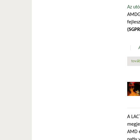
Az utó
AMDGPU
fejles
(SGPR
továb
A LACT
megjel
AMD és
natív 