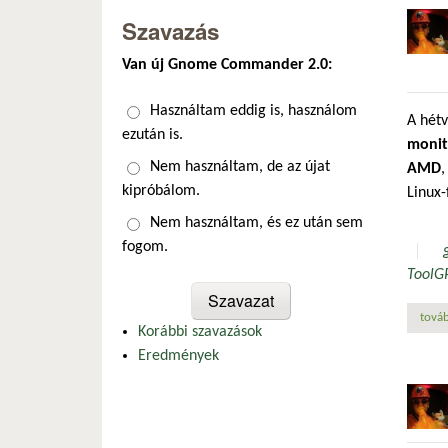
Szavazás
Van új Gnome Commander 2.0:
Választások
Használtam eddig is, használom
A hét
ezután is.
monit
Nem használtam, de az újat
AMD
kipróbálom.
Linux-
Nem használtam, és ez után sem
fogom.
Tool
G
továb
Korábbi szavazások
Eredmények