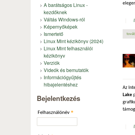
elege
A barátságos Linux -
kezdőknek
Váltás Windows-ról
Képernyőképek
Ismertető
továb
Linux Mint kézikönyv (2024)
Linux Mint felhasználói
kézikönyv
Verziók
Videók és bemutatók
Információgyűjtés
hibajelentéshez
Az Int
Lake
p
Bejelentkezés
grafik
támog
*
Felhasználónév