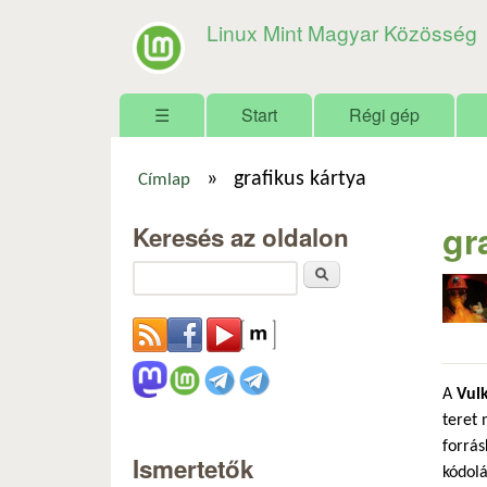
Linux Mint Magyar Közösség
Főmenü
☰
Start
Régi gép
»
grafikus kártya
Címlap
Jelenlegi hely
gr
Keresés az oldalon
Keresés
A
Vul
teret 
forrás
Ismertetők
kódolá