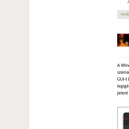
továb
A Wind
számár
GUI-t 
legíg
jelent