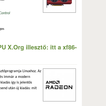
Control
ges
 órajelkezelésének fejlesztésével tartalommal kapcsolatosan
 X.Org illesztő: itt a xf86-
esztőprogramja Linuxhoz. Az
t, és immár a modern
iadás így is jelentős
send után új kiadás: mit