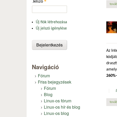
*
Jelszó
továb
Új fiók létrehozása
Új jelszó igénylése
Az Int
kódjáb
draszt
Navigáció
amelye
Fórum
260%-
Friss bejegyzések
Fórum
Blog
Linux-os fórum
továb
Linux-os hír és blog
Linux-os blog