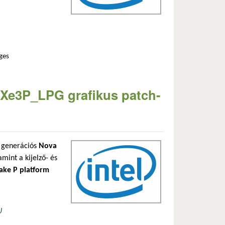
ges
 tesztelés miatt tartalommal kapcsolatosan
ső Xe3P_LPG grafikus patch-
ő generációs
Nova
amint a kijelző- és
ake P platform
U