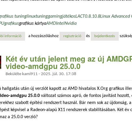
grafikus tuning
linux
tuning
gaming
játékos
LACT
0.8.1
0.8
Linux Advanced 
PU
grafikus
grafikus kártya
AMD
Intel
Nvidia
a hozzászóláshoz
és
szüksé
bi információ
lact 0.8.1: linuxos gpu vezérlőpanel régebbi amd kártyák feszültség- és
regisztráció
bejelentkezés
Két év után jelent meg az új AMDGPU
video-amdgpu 25.0.0
Beküldte
kami911
-
2025. júl. 30. 17:38
 hallgatás után új verziót kapott az AMD hivatalos X.Org grafikus ill
video-amdgpu 25.0.0
változat számos apró, de fontos javítást hozot
rekhez szabott építési rendszert használ. Bár nem sok az újdonság, a k
épést képvisel a Radeon-alapú X11 rendszerek stabilitásában. Két év c
maz a 25.0.0 verzió?