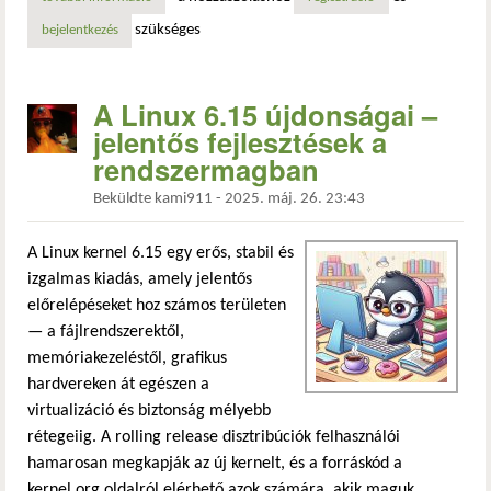
szükséges
bejelentkezés
A Linux 6.15 újdonságai –
jelentős fejlesztések a
rendszermagban
Beküldte
kami911
-
2025. máj. 26. 23:43
A Linux kernel 6.15 egy erős, stabil és
izgalmas kiadás, amely jelentős
előrelépéseket hoz számos területen
— a fájlrendszerektől,
memóriakezeléstől, grafikus
hardvereken át egészen a
virtualizáció és biztonság mélyebb
rétegeiig. A rolling release disztribúciók felhasználói
hamarosan megkapják az új kernelt, és a forráskód a
kernel.org oldalról elérhető azok számára, akik maguk