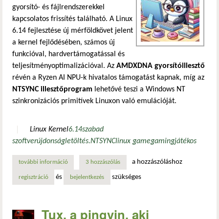
gyorsító- és fájlrendszerekkel
kapcsolatos frissítés található. A Linux
6.14 fejlesztése új mérföldkövet jelent
a kernel fejlődésében, számos új
funkcióval, hardvertámogatással és
teljesítményoptimalizációval. Az
AMDXDNA gyorsítóillesztő
révén a Ryzen AI NPU-k hivatalos támogatást kapnak, míg az
NTSYNC illesztőprogram
lehetővé teszi a Windows NT
szinkronizációs primitívek Linuxon való emulációját.
Linux Kernel
6.14
szabad
szoftver
újdonság
letöltés.NTSYNC
linux game
gaming
játékos
a hozzászóláshoz
további információ
linux 6.14: nagy sebességnövekedés az ntsync támogatással
3 hozzászólás
és
szükséges
regisztráció
bejelentkezés
Tux, a pingvin, aki