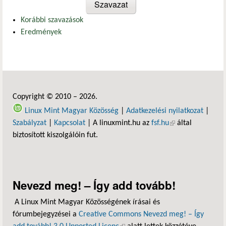
Korábbi szavazások
Eredmények
Copyright © 2010 – 2026.
Linux Mint Magyar Közösség
|
Adatkezelési nyilatkozat
|
Szabályzat
|
Kapcsolat
| A linuxmint.hu az
fsf.hu
(külső hivatkozás)
által
biztosított kiszolgálóin fut.
Nevezd meg! – Így add tovább!
A Linux Mint Magyar Közösségének írásai és
fórumbejegyzései a
Creative Commons Nevezd meg! – Így