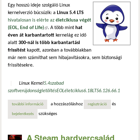
Egy hosszú ideje szolgáló Linux
kernelverzió búcsúzik: a
Linux 5.4 LTS
hivatalosan is elérte az
életciklusa végét
(EOL, End of Life)
(külső hivatkozás)
. A több mint
hat
éven át karbantartott
kernelág ez idő
alatt
300-nál is több karbantartási
frissítést
kapott, azonban a továbbiakban
már nem számíthat sem hibajavításokra, sem biztonsági
frissítésekre.
Linux Kernel
5.4
szabad
szoftver
újdonság
letöltés
EOL
életciklus
6.18
LTS
6.12
6.6
6.1
a hozzászóláshoz
és
további információ
a linux 5.4 kernel elérte életciklusa végét – hat év után le
regisztráció
szükséges
bejelentkezés
A Steam hardvercsalád