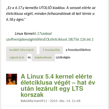
„Ez a 6.17.y kernelfa UTOLSÓ kiadása. A sorozat elérte az
életciklusa végét, minden felhasználónak át kell térnie a
6.18.y ágra.”
Linux Kernel
6.17
szabad
szoftver
újdonság
letöltés
EOL
életciklus
6.18
LTS
6.12
6.6
6.1
a hozzászóláshoz
további információ
a linux kernel 6.17 életciklusa lezárult – ideje frissíteni a
1 hozzászólás
és
szükséges
regisztráció
bejelentkezés
A Linux 5.4 kernel elérte
életciklusa végét – hat év
után lezárult egy LTS
korszak
Beküldte
kami911
-
2025. dec. 14. 21:46