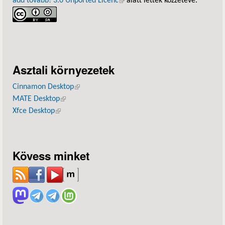
add tovább! 3.0 Unported Licenc
(külső hivatkozás)
alatt lettek közzétéve.
Asztali környezetek
Cinnamon Desktop
(külső hivatkozás)
MATE Desktop
(külső hivatkozás)
Xfce Desktop
(külső hivatkozás)
Kövess minket