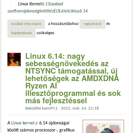
Linux Kernel
6.13
szabad
szoftver
újdonság
letöltés
EOL
életciklus
6.14
a hozzászóláshoz
és
további információ
ég veled linux kernel 6.13! tartalommal kapcsolatosan
regisztráció
szükséges
bejelentkezés
Linux 6.14: nagy
sebességnövekedés az
NTSYNC támogatással, új
lehetőségek az AMDXDNA
Ryzen AI
illesztőprogrammal és sok
más fejlesztéssel
Beküldte
kami911
-
2025. már. 24. 22:18
A
Linux kernel
(külső hivatkozás)
6.14 újdonságai
között számos processzor-, grafikus