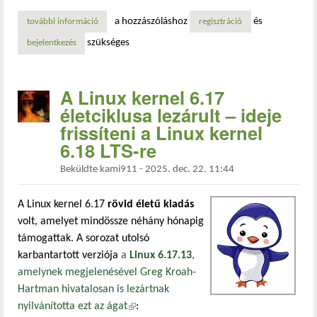
a hozzászóláshoz
és
további információ
linux alatt is teljes fegyverzetben – új kernelpatchek hoz
regisztráció
szükséges
bejelentkezés
A Linux kernel 6.17
életciklusa lezárult – ideje
frissíteni a Linux kernel
6.18 LTS-re
Beküldte
kami911
-
2025. dec. 22. 11:44
A Linux kernel 6.17
rövid életű kiadás
volt, amelyet mindössze néhány hónapig
támogattak. A sorozat utolsó
karbantartott verziója
a
Linux 6.17.13
,
amelynek megjelenésével Greg Kroah-
Hartman hivatalosan is lezártnak
nyilvánította ezt az ágat
(külső hivatkozás)
: