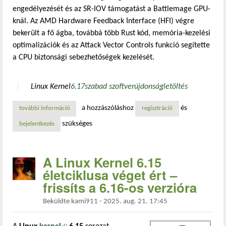
engedélyezését és az SR-IOV támogatást a Battlemage GPU-
knál. Az AMD Hardware Feedback Interface (HFI) végre
bekerült a fő ágba, továbbá több Rust kód, memória-kezelési
optimalizációk és az Attack Vector Controls funkció segítette
a CPU biztonsági sebezhetőségek kezelését.
Linux Kernel
6.17
szabad szoftver
újdonság
letöltés
a hozzászóláshoz
és
további információ
linux 6.17 újdonságok: jelentős intel grafikai fejlesztések
regisztráció
szükséges
bejelentkezés
A Linux Kernel 6.15
életciklusa véget ért –
frissíts a 6.16-os verzióra
Beküldte
kami911
-
2025. aug. 21. 17:45