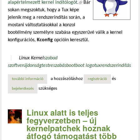
alapértelmezett kernel indítólogót.
(külső hivatkozás)
Bár
sokan megszoktuk, hogy a Tux képe
jelenik meg a rendszerindítás során, a
mostani változtatásokkal a konzol
bootélmény személyre szabása egyszerűvé válik a kernel
konfigurációs,
Kconfig
opcióin keresztül.
Linux Kernel
szabad
szoftver
újdonság
testreszabás
boot
boot logo
tux
rendszerindítás
a hozzászóláshoz
és
további információ
új linux javítások: egyszerűbben testreszabható a tux-os k
regisztráció
szükséges
bejelentkezés
Linux alatt is teljes
fegyverzetben – új
kernelpatchek hoznak
átfogó támogatást több