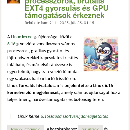
processzorok, brutális
EXT4 gyorsulás és GPU
támogatások érkeznek
Beküldte
kami911
-
2025. júl. 28. 01:15
A
Linux kernel
(külső hivatkozás)
újdonságai közül a
6.16
(külső hivatkozás)
verzióra vonatkozóan számos
processzor-, grafikus gyorsító- és
fájlrendszerekkel kapcsolatos frissítés
található, és már első ránézésre is
egyértelmű, hogy ez a verzió túlmutat
egy szokásos karbantartó frissítésen.
Linus Torvalds hivatalosan is bejelentette a Linux 6.16
kernelverzió megjelenését
, amely számos újdonságot hoz a
teljesítmény, hardvertámogatás és biztonság terén.
Linux Kernel
6.16
szabad szoftver
újdonság
letöltés
a hozzászóláshoz
és
további információ
linux 6.16: új processzorok, brutális ext4 gyorsulás és g
regisztráció