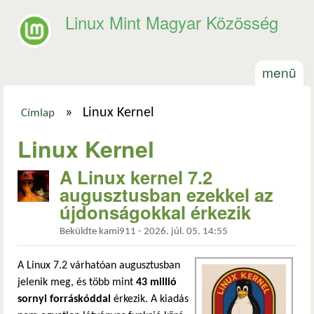
Ugrás a tartalomra
Linux Mint Magyar Közösség
menü
»
Linux Kernel
Címlap
Jelenlegi hely
Linux Kernel
A Linux kernel 7.2
augusztusban ezekkel az
újdonságokkal érkezik
Beküldte
kami911
-
2026. júl. 05. 14:55
A Linux 7.2 várhatóan augusztusban
jelenik meg, és több mint
43 millió
sornyi forráskóddal
érkezik. A kiadás