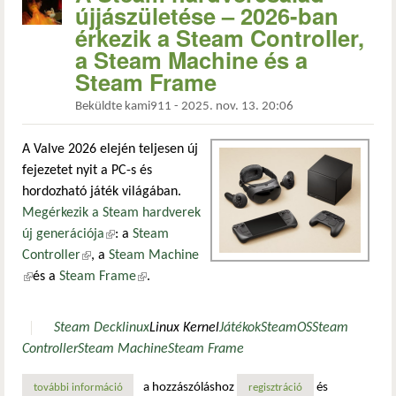
újjászületése – 2026-ban
érkezik a Steam Controller,
a Steam Machine és a
Steam Frame
Beküldte
kami911
-
2025. nov. 13. 20:06
A Valve 2026 elején teljesen új
fejezetet nyit a PC-s és
hordozható játék világában.
Megérkezik a Steam hardverek
új generációja
(külső hivatkozás)
: a
Steam
Controller
(külső hivatkozás)
, a
Steam Machine
(külső hivatkozás)
és a
Steam Frame
(külső hivatkozás)
.
Steam Deck
linux
Linux Kernel
Játékok
SteamOS
Steam
Controller
Steam Machine
Steam Frame
a hozzászóláshoz
és
további információ
a steam hardvercsalád újjászületése – 2026-ban érkezik a 
regisztráció