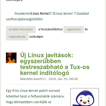
linux
kernel
Linux Kernel
7.0
Linux kernel 7.0
szabad
szoftver
újdonság
letöltés
a hozzászóláshoz
és
további információ
itt az ideje rendszert váltani, megérkezett a linux kernel 7
regisztráció
szükséges
bejelentkezés
Új Linux javítások:
egyszerűbben
testreszabható a Tux-os
kernel indítólogó
Beküldte
kami911
-
2026. jan. 05. 08:46
Egy friss Linux kernel patch-sorozat
lehetővé teszi a felhasználók számára,
hogy könnyebben cseréljék az