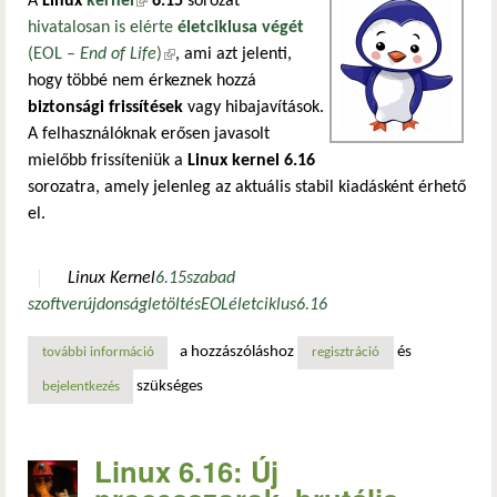
A
Linux
kernel
(külső hivatkozás)
6.15
sorozat
hivatalosan is elérte
életciklusa végét
(EOL –
End of Life
)
(külső hivatkozás)
, ami azt jelenti,
hogy többé nem érkeznek hozzá
biztonsági frissítések
vagy hibajavítások.
A felhasználóknak erősen javasolt
mielőbb frissíteniük a
Linux kernel 6.16
sorozatra, amely jelenleg az aktuális stabil kiadásként érhető
el.
Linux Kernel
6.15
szabad
szoftver
újdonság
letöltés
EOL
életciklus
6.16
a hozzászóláshoz
és
további információ
a linux kernel 6.15 életciklusa véget ért – frissíts a 6.16-
regisztráció
szükséges
bejelentkezés
Linux 6.16: Új