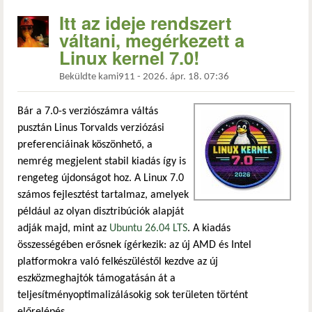
Itt az ideje rendszert
váltani, megérkezett a
Linux kernel 7.0!
Beküldte
kami911
-
2026. ápr. 18. 07:36
Bár a 7.0-s verziószámra váltás
pusztán Linus Torvalds verziózási
preferenciáinak köszönhető, a
nemrég megjelent stabil kiadás így is
rengeteg újdonságot hoz. A Linux 7.0
számos fejlesztést tartalmaz, amelyek
például az olyan disztribúciók alapját
adják majd, mint az
Ubuntu 26.04 LTS
. A kiadás
összességében erősnek ígérkezik: az új AMD és Intel
platformokra való felkészüléstől kezdve az új
eszközmeghajtók támogatásán át a
teljesítményoptimalizálásokig sok területen történt
előrelépés.