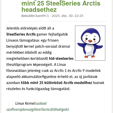
mint 25 SteelSeries Arctis
headsethez
Beküldte
kami911
-
2025. dec. 30. 22:25
Jelentős előrelépés előtt áll a
SteelSeries Arctis
gamer fejhallgatók
Linuxos támogatása: egy frissen
benyújtott kernel patch-sorozat drámai
mértékben kibővíti az eddig
meglehetősen korlátozott
hid-steelseries
illesztőprogram képességeit. A Linux
fővonalában jelenleg csak az Arctis 1 és Arctis 9 modellek
alapvető akkumulátorfigyelése érhető el, az új javítások
azonban
több mint 25 különböző Arctis modellhez
hoznak
részletes és funkciógazdag támogatást.
Linux Kernel
szabad
szoftver
újdonság
SteelSeries
fülhallgató