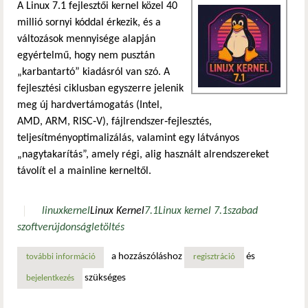
A Linux 7.1 fejlesztői kernel közel 40
millió sornyi kóddal érkezik, és a
változások mennyisége alapján
egyértelmű, hogy nem pusztán
„karbantartó” kiadásról van szó. A
fejlesztési ciklusban egyszerre jelenik
meg új hardvertámogatás (Intel,
AMD, ARM, RISC‑V), fájlrendszer‑fejlesztés,
teljesítményoptimalizálás, valamint egy látványos
„nagytakarítás”, amely régi, alig használt alrendszereket
távolít el a mainline kerneltől.
linux
kernel
Linux Kernel
7.1
Linux kernel 7.1
szabad
szoftver
újdonság
letöltés
a hozzászóláshoz
és
további információ
megérkezett a linux kernel 7.1! tartalommal kapcsolatosan
regisztráció
szükséges
bejelentkezés