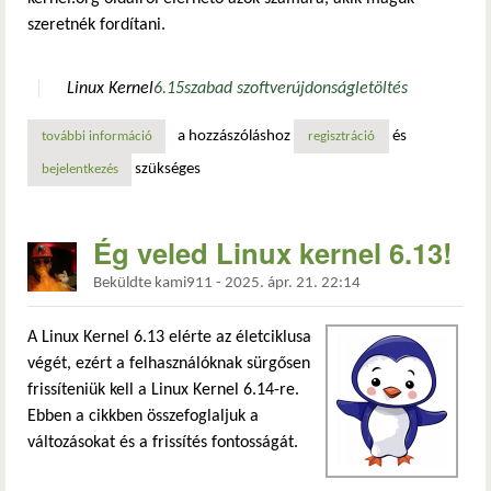
szeretnék fordítani.
Linux Kernel
6.15
szabad szoftver
újdonság
letöltés
a hozzászóláshoz
és
további információ
a linux 6.15 újdonságai – jelentős fejlesztések a rendsze
regisztráció
szükséges
bejelentkezés
Ég veled Linux kernel 6.13!
Beküldte
kami911
-
2025. ápr. 21. 22:14
A Linux Kernel 6.13 elérte az életciklusa
végét, ezért a felhasználóknak sürgősen
frissíteniük kell a Linux Kernel 6.14-re.
Ebben a cikkben összefoglaljuk a
változásokat és a frissítés fontosságát.