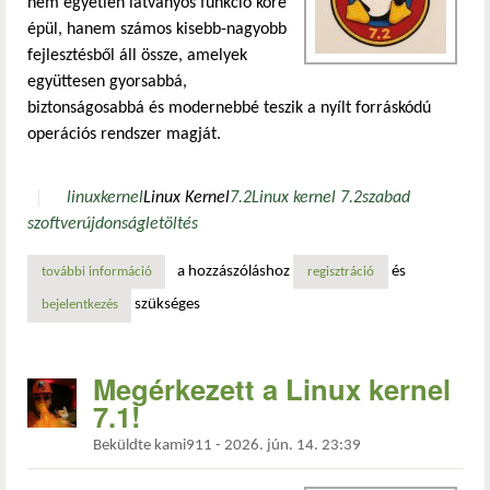
nem egyetlen látványos funkció köré
épül, hanem számos kisebb-nagyobb
fejlesztésből áll össze, amelyek
együttesen gyorsabbá,
biztonságosabbá és modernebbé teszik a nyílt forráskódú
operációs rendszer magját.
linux
kernel
Linux Kernel
7.2
Linux kernel 7.2
szabad
szoftver
újdonság
letöltés
a hozzászóláshoz
és
további információ
a linux kernel 7.2 augusztusban ezekkel az újdonságokkal 
regisztráció
szükséges
bejelentkezés
Megérkezett a Linux kernel
7.1!
Beküldte
kami911
-
2026. jún. 14. 23:39