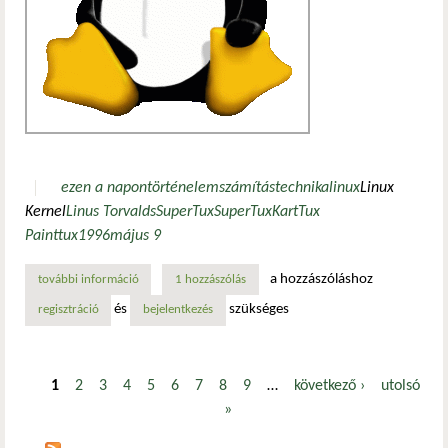
ezen a napon
történelem
számítástechnika
linux
Linux
Kernel
Linus Torvalds
SuperTux
SuperTuxKart
Tux
Paint
tux
1996
május 9
a hozzászóláshoz
további információ
tux, a pingvin, aki meghódította a világot tartalommal kap
1 hozzászólás
és
szükséges
regisztráció
bejelentkezés
1
2
3
4
5
6
7
8
9
…
következő ›
utolsó
Oldalak
»