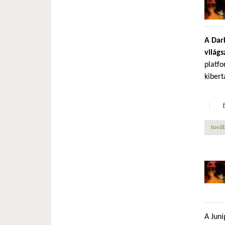
A Dar
világ
platfo
kibert
továb
A Juni