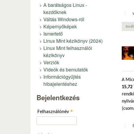
A barátságos Linux -
kezdőknek
Váltás Windows-ról
Képernyőképek
továb
Ismertető
Linux Mint kézikönyv (2024)
Linux Mint felhasználói
kézikönyv
Verziók
Videók és bemutatók
Információgyűjtés
A Micr
hibajelentéshez
15,72
rendk
Bejelentkezés
nyilvá
(csom
*
Felhasználónév