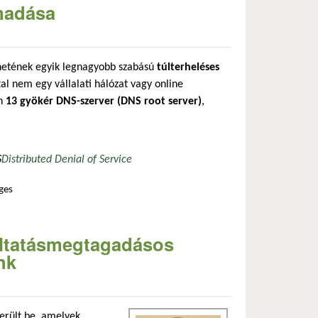
madása
ténetének egyik legnagyobb szabású
túlterheléses
tal nem egy vállalati hálózat vagy online
en
13 gyökér DNS-szerver (DNS root server)
,
S
Distributed Denial of Service
ges
gáltatásmegtagadásos
nk
 került be, amelyek