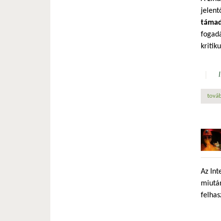
jelent
támad
fogadá
kritik
továb
Az Int
miután
felhas