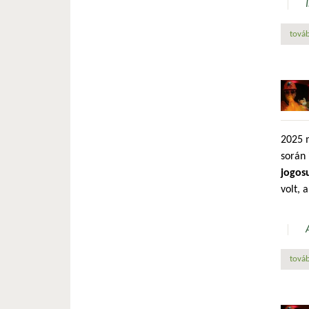
továb
2025 
során
jogosu
volt, 
továb