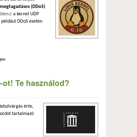
ásmegtagadásos (DDoS)
tően
(külső hivatkozás)
a kernel UDP
mi például DDoS esetén
ges
zemben a pingvinünk tartalommal kapcsolatosan
ve-ot! Te használod?
atszivárgás érte,
kordot tartalmazó