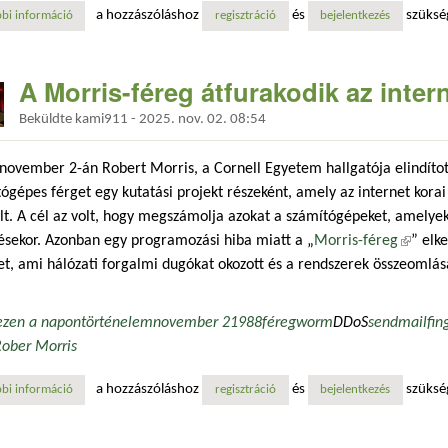
a hozzászóláshoz
és
szüksé
bi információ
15 tbps-os ddos-támadás érte a microsoft azure-t az aisuru botnetről 
regisztráció
bejelentkezés
A Morris-féreg átfurakodik az inter
Beküldte
kami911
-
2025. nov. 02. 08:54
november 2-án Robert Morris, a Cornell Egyetem hallgatója elindíto
ógépes férget egy kutatási projekt részeként, amely az internet kor
lt. A cél az volt, hogy megszámolja azokat a számítógépeket, amelyek 
ésekor. Azonban egy programozási hiba miatt a „
Morris-féreg
(külső 
” elk
t, ami hálózati forgalmi dugókat okozott és a rendszerek összeomlás
ezen a napon
történelem
november 2
1988
féreg
worm
DDoS
sendmail
fin
ober Morris
a hozzászóláshoz
és
szüksé
bi információ
a morris-féreg átfurakodik az interneten tartalommal kapcsolatosan
regisztráció
bejelentkezés