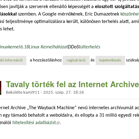
ősen javítják a szerverek ellenálló képességét a
elosztott szolgáltat
ásokkal
szemben. A Google mérnökének, Eric Dumazetnek
köszönhe
si teljesítménye optimalizálásra került, különösen terhelés alatt, a
us lehet.
linux
kernel
6.18
Linux Kernel
hálózat
DDoS
túlterhelés
a hozzászóláshoz
és
szüksé
bi információ
ellenállóbb lesz az elosztott szolgáltatásmegtagadásos támadásokkal s
regisztráció
bejelentkezés
Tavaly törték fel az Internet Archi
Beküldte
kami911
-
2025. szep. 27. 18:26
ernet Archive „The Wayback Machine” nevű internetes archívumát ad
 egy támadó behatolt a weboldalra, és ellopta a 31 millió egyedi re
ználói
hitelesítési adatbázist
(külső hivatkozás)
.