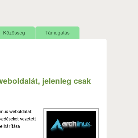
Közösség
Támogatás
eboldalát, jelenleg csak
kozás)
Linux weboldalát
kedéseket vezetett
 elhárítása