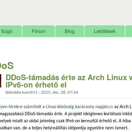
Ugrás a tartalomra
Súgó
Fórum
Blog
Letöltések
DoS
DDoS-támadás érte az Arch Linux w
IPv6-on érhető el
Beküldte
kami911
-
2025. dec. 28. 07:34
yen hírekre számított a Linux-közösség karácsony napján
(külső hivat
: az Arch 
nagyszabású DDoS-támadás érte. A projekt ideiglenes korlátozó intéz
elyek miatt az oldal jelenleg csak IPv6-on keresztül érhető el. A hiba
atban van, de a teljes helyreállítás időpontja egyelőre nem ismert.