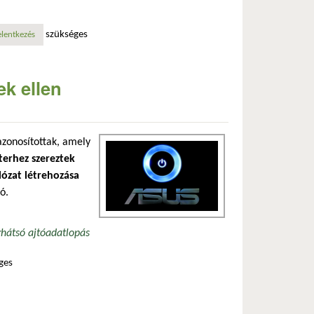
szükséges
solatosan
elentkezés
k ellen
zonosítottak, amely
terhez szereztek
lózat létrehozása
ó.
r
hátsó ajtó
adatlopás
ges