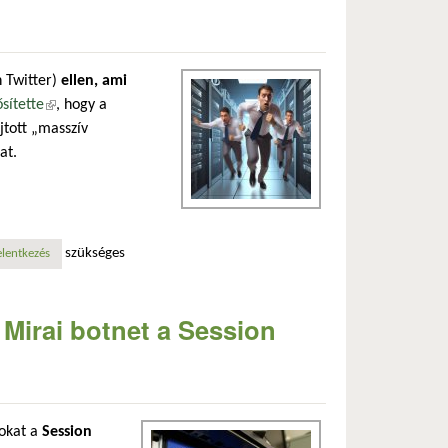
 Twitter)
ellen, ami
sítette
(külső hivatkozás)
, hogy a
jtott „masszív
at.
szükséges
elentkezés
 Mirai botnet a Session
okat a
Session