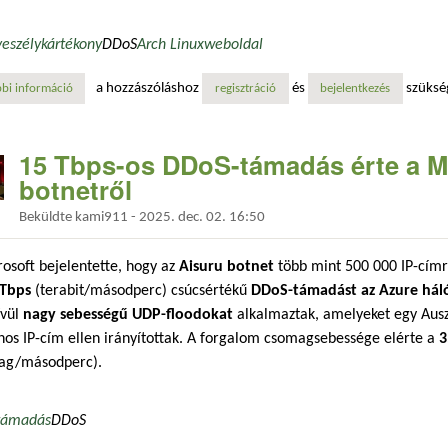
veszély
kártékony
DDoS
Arch Linux
weboldal
a hozzászóláshoz
és
szüksé
bi információ
ddos-támadás érte az arch linux weboldalát, jelenleg csak ipv6-on érhe
regisztráció
bejelentkezés
15 Tbps-os DDoS-támadás érte a Mi
botnetről
Beküldte
kami911
-
2025. dec. 02. 16:50
osoft bejelentette, hogy az
Aisuru botnet
több mint 500 000 IP-címrő
 Tbps
(terabit/másodperc) csúcsértékű
DDoS-támadást az Azure háló
ívül
nagy sebességű
UDP-floodokat
alkalmaztak, amelyeket egy Ausz
nos IP-cím ellen irányítottak. A forgalom csomagsebessége elérte a
3
ag/másodperc).
támadás
DDoS