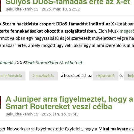
Súlyos DDoS-támadás érte az X-et
Beküldte
kami911
-
2025. már. 13. 22:52
k Storm hacktivista csoport DDoS-támadást indított az X
(korábban
szerte fennakadásokat okozott a szolgáltatásban.
Elon Musk
megerő
rmot valóban egy nagyszabású és jól szervezett műveletként végre ha
ámadás” érte, amely mögött úgy véli, akár egy állami szereplő is állh
támadás
DDoS
Dark Storm
X
Elon Musk
botnet
a hozzászóláshoz
és
bi információ
súlyos ddos-támadás érte az x-et tartalommal kapcsolatosan
2 hozzászólás
regisztráció
bej
A Juniper arra figyelmeztet, hogy a
Smart Routereket veszi célba
Beküldte
kami911
-
2025. jan. 16. 19:45
per Networks arra figyelmeztette ügyfeleit, hogy a
Mirai malware
az