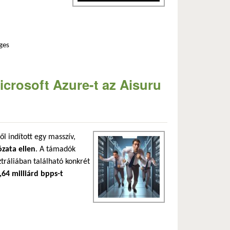
ges
tő el tartalommal kapcsolatosan
crosoft Azure-t az Aisuru
l indított egy masszív,
zata ellen
. A támadók
tráliában található konkrét
,64 milliárd bpps-t