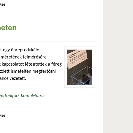
ges
tartalommal kapcsolatosan
neten
tt egy önreprodukáló
ai méretének felmérésére
kapcsolatot létesítettek a féreg
hivatkozás)
ezdett ismételten megfertőzni
ához vezetett.
ger
fork
fork bomb
Morris-
ges