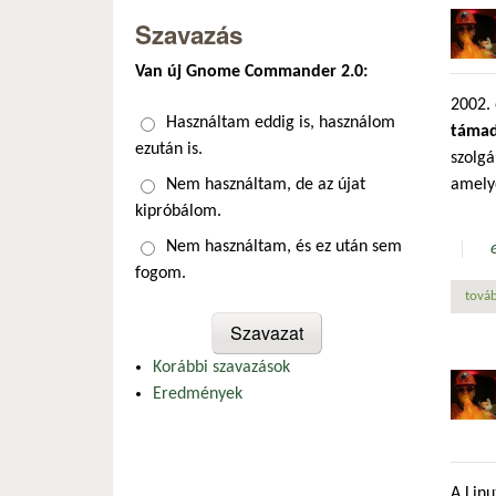
Szavazás
Van új Gnome Commander 2.0:
2002. 
Választások
Használtam eddig is, használom
támad
ezután is.
szolgá
amelye
Nem használtam, de az újat
kipróbálom.
Nem használtam, és ez után sem
fogom.
továb
Korábbi szavazások
Eredmények
A Linu