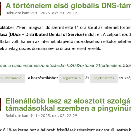
A történelem első globális DNS-tá
Beküldte
kami911
-
2025. okt. 21. 23:12
október 21-én, magyar idő szerint este 11 óra körül az internet tör
ása (DDoS – Distributed Denial of Service)
indult el. A célpont ezút
ltatás volt, hanem az internet alapvető működéséhez nélkülözhetetl
k a világ összes domainnév-fordítási kéréseit kezelik.
ezen a napon
internet
számítástechnika
2002
október 21
történelem
DDo
a hozzászóláshoz
és
szüksé
bi információ
a történelem első globális dns-támadása tartalommal kapcsolatosan
regisztráció
bejelentkezés
Ellenállóbb lesz az elosztott szol
támadásokkal szemben a pingvinü
Beküldte
kami911
-
2025. okt. 03. 22:29
x 6.18-as kernelhez a hálózati frissítések részeként egy sor új javítás