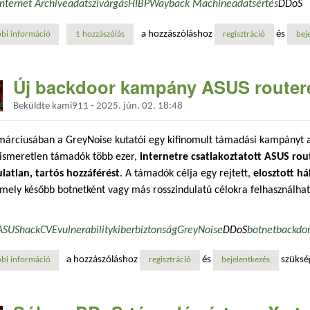
Internet Archive
adatszivárgás
HIBP
Wayback Machine
adatsértés
DDoS
a hozzászóláshoz
és
bi információ
tavaly törték fel az internet archive-ot! te használod? tartalommal kapc
1 hozzászólás
regisztráció
bej
Új backdoor kampány ASUS routere
Beküldte
kami911
-
2025. jún. 02. 18:48
márciusában a GreyNoise kutatói egy kifinomult támadási kampányt a
 ismeretlen támadók több ezer,
internetre csatlakoztatott ASUS rou
latlan, tartós hozzáférést
. A támadók célja egy rejtett,
elosztott há
amely később botnetként vagy más rosszindulatú célokra felhasználhat
ASUS
hack
CVE
vulnerability
kiberbiztonság
GreyNoise
DDoS
botnet
backdo
a hozzászóláshoz
és
szüksé
bi információ
új backdoor kampány asus routerek ellen tartalommal kapcsolatosan
regisztráció
bejelentkezés