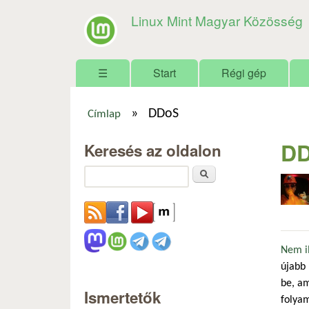
Linux Mint Magyar Közösség
Főmenü
☰
Start
Régi gép
»
DDoS
Címlap
Jelenlegi hely
D
Keresés az oldalon
Keresés
Nem il
újabb 
be, am
Ismertetők
folyam