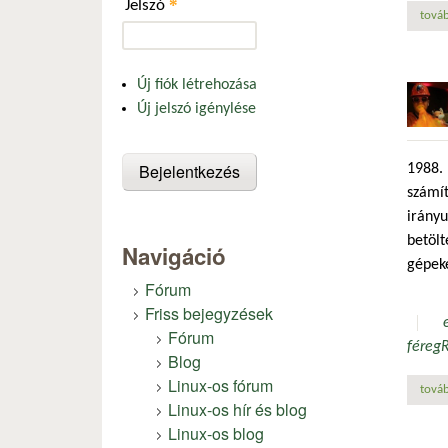
*
Jelszó
továb
Új fiók létrehozása
Új jelszó igénylése
1988. 
számít
irányu
betölt
Navigáció
gépeke
Fórum
Friss bejegyzések
Fórum
féreg
R
Blog
Linux-os fórum
továb
Linux-os hír és blog
Linux-os blog