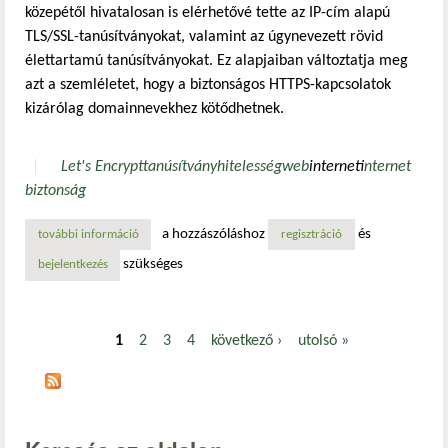
közepétől hivatalosan is elérhetővé tette az IP-cím alapú
TLS/SSL-tanúsítványokat, valamint az úgynevezett rövid
élettartamú tanúsítványokat. Ez alapjaiban változtatja meg
azt a szemléletet, hogy a biztonságos HTTPS-kapcsolatok
kizárólag domainnevekhez kötődhetnek.
Let's Encrypt
tanúsítvány
hitelesség
web
internet
internet
biztonság
a hozzászóláshoz
és
további információ
let’s encrypt: már ip-címekhez is kérhető tls-tanúsítvány
regisztráció
szükséges
bejelentkezés
1
2
3
4
következő ›
utolsó »
Oldalak