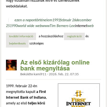
hogy vizuálisan hozzanak létre és szerkesszenek
weboldalakat.
ezen a napon
történelem
1991
február 26
december
25
1990
world wide web
www
Tim Berners-Lee
internet
web
a hozzászóláshoz
és
további információ
az első webböngésző bemutatása tartalommal kapcsolatos
regisztráció
szükséges
bejelentkezés
Az első kizárólag online
bank megnyitása
Beküldte
kami911
-
2026. feb. 22. 07:35
1999. február 22-én
megnyitotta kapuit
a First
Internet Bank of Indiana
,
amely az első
teljes körű