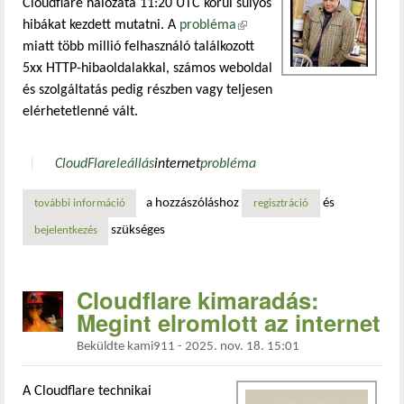
Cloudflare hálózata 11:20 UTC körül súlyos
hibákat kezdett mutatni. A
probléma
(külső hivatkozás)
miatt több millió felhasználó találkozott
5xx HTTP-hibaoldalakkal, számos weboldal
és szolgáltatás pedig részben vagy teljesen
elérhetetlenné vált.
CloudFlare
leállás
internet
probléma
a hozzászóláshoz
és
további információ
globális szolgáltatáskiesést okozott a cloudflare hibás kon
regisztráció
szükséges
bejelentkezés
Cloudflare kimaradás:
Megint elromlott az internet
Beküldte
kami911
-
2025. nov. 18. 15:01
A Cloudflare technikai