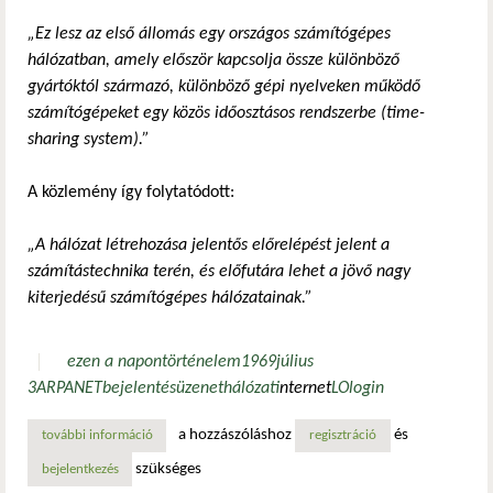
„Ez lesz az első állomás egy országos számítógépes
hálózatban, amely először kapcsolja össze különböző
gyártóktól származó, különböző gépi nyelveken működő
számítógépeket egy közös időosztásos rendszerbe (time-
sharing system).”
A közlemény így folytatódott:
„A hálózat létrehozása jelentős előrelépést jelent a
számítástechnika terén, és előfutára lehet a jövő nagy
kiterjedésű számítógépes hálózatainak.”
ezen a napon
történelem
1969
július
3
ARPANET
bejelentés
üzenet
hálózat
internet
LO
login
a hozzászóláshoz
és
további információ
világ, ismerd meg az internetet tartalommal kapcsolatosan
regisztráció
szükséges
bejelentkezés