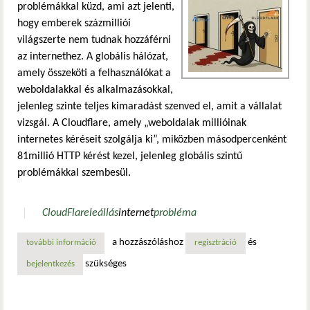
problémákkal küzd, ami azt jelenti,
hogy emberek százmilliói
világszerte nem tudnak hozzáférni
az internethez. A globális hálózat,
amely összeköti a felhasználókat a
weboldalakkal és alkalmazásokkal,
jelenleg szinte teljes kimaradást szenved el, amit a vállalat
vizsgál. A Cloudflare, amely „weboldalak millióinak
internetes kéréseit szolgálja ki”, miközben másodpercenként
81millió HTTP kérést kezel, jelenleg globális szintű
problémákkal szembesül.
CloudFlare
leállás
internet
probléma
a hozzászóláshoz
és
további információ
cloudflare kimaradás: megint elromlott az internet tartal
regisztráció
szükséges
bejelentkezés