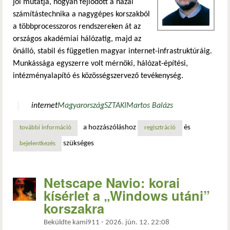
jól mutatja, hogyan fejlődött a hazai
számítástechnika a nagygépes korszakból
a többprocesszoros rendszereken át az
országos akadémiai hálózatig, majd az
önálló, stabil és független magyar internet-infrastruktúráig.
Munkássága egyszerre volt mérnöki, hálózat-építési,
intézményalapító és közösségszervező tevékenység.
internet
Magyarország
SZTAKI
Martos Balázs
a hozzászóláshoz
és
további információ
elhunyt martos balázs, a magyarországi internet egyik alap
regisztráció
szükséges
bejelentkezés
Netscape Navio: korai
kísérlet a „Windows utáni”
korszakra
Beküldte
kami911
-
2026. jún. 12. 22:08