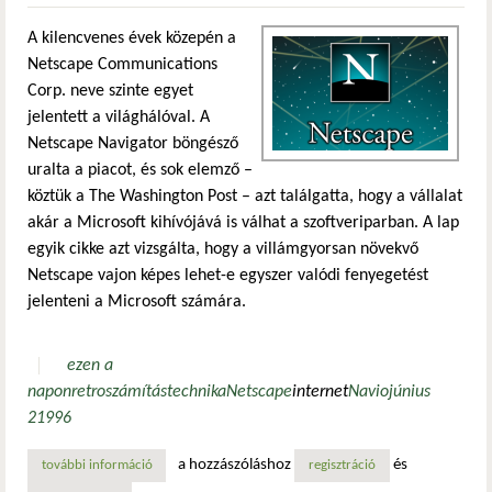
A kilencvenes évek közepén a
Netscape Communications
Corp. neve szinte egyet
jelentett a világhálóval. A
Netscape Navigator böngésző
uralta a piacot, és sok elemző –
köztük a The Washington Post – azt találgatta, hogy a vállalat
akár a Microsoft kihívójává is válhat a szoftveriparban. A lap
egyik cikke azt vizsgálta, hogy a villámgyorsan növekvő
Netscape vajon képes lehet-e egyszer valódi fenyegetést
jelenteni a Microsoft számára.
ezen a
napon
retro
számítástechnika
Netscape
internet
Navio
június
2
1996
a hozzászóláshoz
és
további információ
netscape navio: korai kísérlet a „windows utáni” korszakr
regisztráció