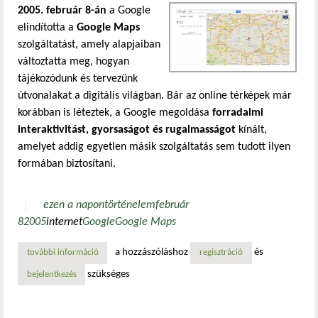
2005. február 8-án
a Google
elindította a
Google Maps
szolgáltatást, amely alapjaiban
változtatta meg, hogyan
tájékozódunk és tervezünk
útvonalakat a digitális világban. Bár az online térképek már
korábban is léteztek, a Google megoldása
forradalmi
interaktivitást, gyorsaságot és rugalmasságot
kínált,
amelyet addig egyetlen másik szolgáltatás sem tudott ilyen
formában biztosítani.
ezen a napon
történelem
február
8
2005
internet
Google
Google Maps
a hozzászóláshoz
és
további információ
egy új korszak kezdete a navigációban tartalommal kapcso
regisztráció
szükséges
bejelentkezés