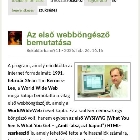
a hozzászóláshoz
és
további információ
újraéled a hazai webes közösség ünnepe – jön a web konf
regisztráció
szükséges
bejelentkezés
Az első webböngésző
bemutatása
Beküldte
kami911
-
2026. feb. 26. 16:16
A program, amely elindította az
internet forradalmát:
1991.
február 26
-án
Tim Berners-
Lee
, a
World Wide Web
megalkotója bemutatta a világ
első webböngészőjét, amely a
WorldWideWeb
nevet kapta. Ez a szoftver nemcsak egy
böngésző volt, hanem egyben
az első WYSIWYG (What You
See Is What You Get – „Amit látsz, azt kapod”) HTML-
szerkesztő
is, amely lehetővé tette a felhasználók számára,