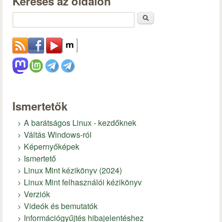
Keresés az oldalon
Keresés
Ismertetők
A barátságos Linux - kezdőknek
Váltás Windows-ról
Képernyőképek
Ismertető
Linux Mint kézikönyv (2024)
Linux Mint felhasználói kézikönyv
Verziók
Videók és bemutatók
Információgyűjtés hibajelentéshez