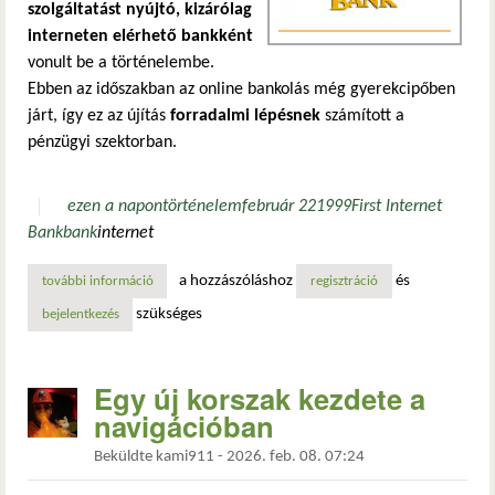
szolgáltatást nyújtó, kizárólag
interneten elérhető bankként
vonult be a történelembe.
Ebben az időszakban az online bankolás még gyerekcipőben
járt, így ez az újítás
forradalmi lépésnek
számított a
pénzügyi szektorban.
ezen a napon
történelem
február 22
1999
First Internet
Bank
bank
internet
a hozzászóláshoz
és
további információ
az első kizárólag online bank megnyitása tartalommal kapc
regisztráció
szükséges
bejelentkezés
Egy új korszak kezdete a
navigációban
Beküldte
kami911
-
2026. feb. 08. 07:24