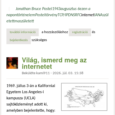
Jonathan Bruce Postel
1943
augusztus 6
ezen a
napon
történelem
Postel
törvény
TCP/IP
DNS
RFC
internet
IANA
szül
etett
maszületett
a hozzászóláshoz
és
további információ
ezen a napon született: jon postel, az internet egyik atyja
regisztráció
szükséges
bejelentkezés
Világ, ismerd meg az
internetet
Beküldte
kami911
-
2026. júl. 03. 15:38
1969. július 3-án a Kaliforniai
Egyetem Los Angeles-i
kampusza (UCLA)
sajtóközleményt adott ki,
amelyben bejelentette, hogy: