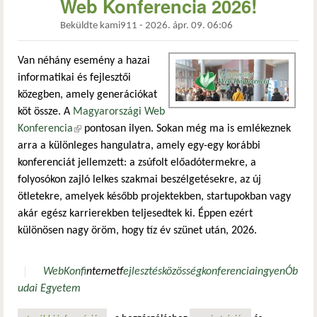
Web Konferencia 2026!
Beküldte
kami911
-
2026. ápr. 09. 06:06
Van néhány esemény a hazai
informatikai és fejlesztői
közegben, amely generációkat
köt össze. A
Magyarországi Web
Konferencia
(külső hivatkozás)
pontosan ilyen. Sokan még ma is emlékeznek
arra a különleges hangulatra, amely egy-egy korábbi
konferenciát jellemzett: a zsúfolt előadótermekre, a
folyosókon zajló lelkes szakmai beszélgetésekre, az új
ötletekre, amelyek később projektekben, startupokban vagy
akár egész karrierekben teljesedtek ki. Éppen ezért
különösen nagy öröm, hogy tíz év szünet után, 2026.
WebKonf
internet
fejlesztés
közösség
konferencia
ingyen
Ób
udai Egyetem