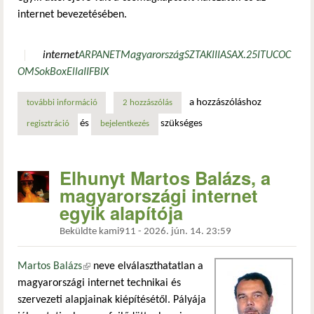
internet bevezetésében.
internet
ARPANET
Magyarország
SZTAKI
IIASA
X.25
ITU
COC
OM
SokBox
Ella
IIF
BIX
a hozzászóláshoz
további információ
az internet hazai születése: az arpanet-től a hbone-ig és a 
2 hozzászólás
és
szükséges
regisztráció
bejelentkezés
Elhunyt Martos Balázs, a
magyarországi internet
egyik alapítója
Beküldte
kami911
-
2026. jún. 14. 23:59
Martos Balázs
(külső hivatkozás)
neve elválaszthatatlan a
magyarországi internet technikai és
szervezeti alapjainak kiépítésétől. Pályája