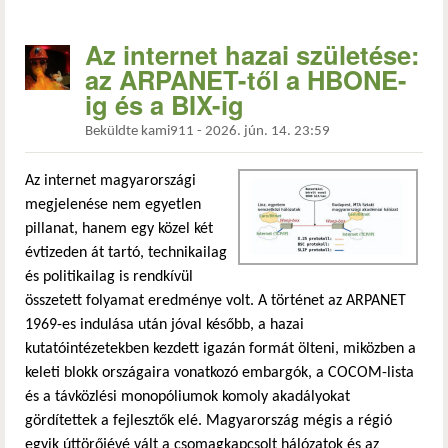
Az internet hazai születése:
az ARPANET-től a HBONE-
ig és a BIX-ig
Beküldte
kami911
-
2026. jún. 14. 23:59
Az internet magyarországi
megjelenése nem egyetlen
pillanat, hanem egy közel két
évtizeden át tartó, technikailag
és politikailag is rendkívül
összetett folyamat eredménye volt. A történet az ARPANET
1969-es indulása után jóval később, a hazai
kutatóintézetekben kezdett igazán formát ölteni, miközben a
keleti blokk országaira vonatkozó embargók, a COCOM-lista
és a távközlési monopóliumok komoly akadályokat
gördítettek a fejlesztők elé. Magyarország mégis a régió
egyik úttörőjévé vált a csomagkapcsolt hálózatok és az