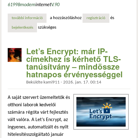
6
1998
modem
internet
V.90
a hozzászóláshoz
és
további információ
modem talking: a betárcsázós internet utolsó nagy fejlődé
regisztráció
szükséges
bejelentkezés
Let’s Encrypt: már IP-
címekhez is kérhető TLS-
tanúsítvány – mindössze
hatnapos érvényességgel
Beküldte
kami911
-
2026. jan. 17. 00:14
A saját szervert üzemeltetők és
otthoni laborok kedvelői
számára régóta várt fejlesztés
vált valóra. A Let’s Encrypt, az
ingyenes, automatizált és nyílt
hitelesítésszolgáltató január