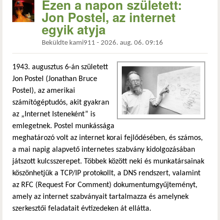
Ezen a napon született:
Jon Postel, az internet
egyik atyja
Beküldte
kami911
-
2026. aug. 06. 09:16
1943. augusztus 6-án született
Jon Postel (Jonathan Bruce
Postel), az amerikai
számítógéptudós, akit gyakran
az „Internet Isteneként” is
emlegetnek. Postel munkássága
meghatározó volt az internet korai fejlődésében, és számos,
a mai napig alapvető internetes szabvány kidolgozásában
játszott kulcsszerepet. Többek között neki és munkatársainak
köszönhetjük a TCP/IP protokollt, a DNS rendszert, valamint
az RFC (Request For Comment) dokumentumgyűjteményt,
amely az internet szabványait tartalmazza és amelynek
szerkesztői feladatait évtizedeken át ellátta.