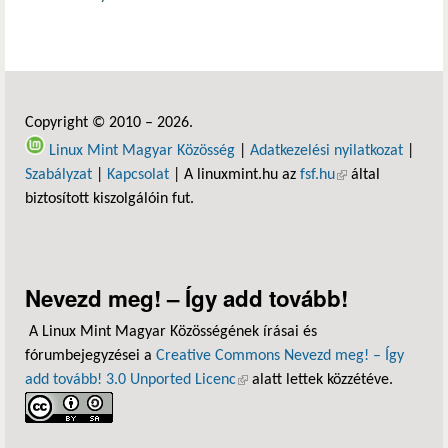
Copyright © 2010 – 2026.
Linux Mint Magyar Közösség
|
Adatkezelési nyilatkozat
|
Szabályzat
|
Kapcsolat
| A linuxmint.hu az
fsf.hu
(külső hivatkozás)
által
biztosított kiszolgálóin fut.
Nevezd meg! – Így add tovább!
A Linux Mint Magyar Közösségének írásai és
fórumbejegyzései a
Creative Commons Nevezd meg! – Így
add tovább! 3.0 Unported Licenc
(külső hivatkozás)
alatt lettek közzétéve.