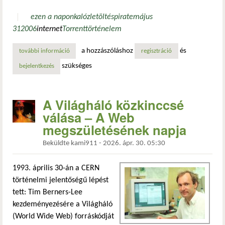
ezen a napon
kalóz
letöltés
pirate
május
31
2006
internet
Torrent
történelem
a hozzászóláshoz
és
további információ
a nap, amikor a pirate bay-ből politikai mozgalom lett tar
regisztráció
szükséges
bejelentkezés
A Világháló közkinccsé
válása – A Web
megszületésének napja
Beküldte
kami911
-
2026. ápr. 30. 05:30
1993. április 30-án a CERN
történelmi jelentőségű lépést
tett: Tim Berners-Lee
kezdeményezésére a Világháló
(World Wide Web) forráskódját