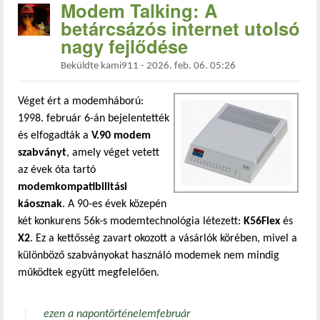
Modem Talking: A
betárcsázós internet utolsó
nagy fejlődése
Beküldte
kami911
-
2026. feb. 06. 05:26
Véget ért a modemháború:
1998. február 6-án bejelentették
és elfogadták a
V.90 modem
szabványt
, amely véget vetett
az évek óta tartó
modemkompatibilitási
káosznak
. A 90-es évek közepén
két konkurens 56k-s modemtechnológia létezett:
K56Flex
és
X2
. Ez a kettősség zavart okozott a vásárlók körében, mivel a
különböző szabványokat használó modemek nem mindig
működtek együtt megfelelően.
ezen a napon
történelem
február