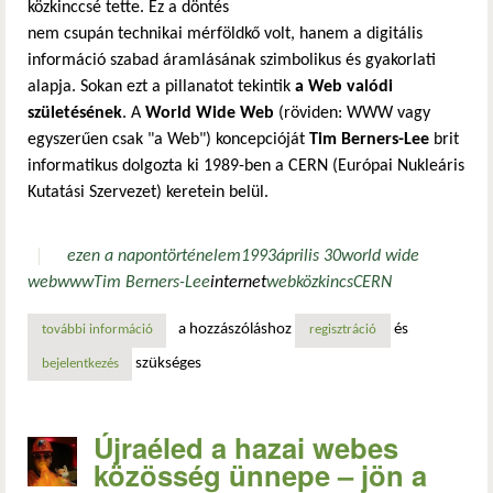
közkinccsé tette. Ez a döntés
nem csupán technikai mérföldkő volt, hanem a digitális
információ szabad áramlásának szimbolikus és gyakorlati
alapja. Sokan ezt a pillanatot tekintik
a Web valódi
születésének
. A
World Wide Web
(röviden: WWW vagy
egyszerűen csak "a Web") koncepcióját
Tim Berners-Lee
brit
informatikus dolgozta ki 1989-ben a CERN (Európai Nukleáris
Kutatási Szervezet) keretein belül.
ezen a napon
történelem
1993
április 30
world wide
web
www
Tim Berners-Lee
internet
web
közkincs
CERN
a hozzászóláshoz
és
további információ
a világháló közkinccsé válása – a web megszületésének na
regisztráció
szükséges
bejelentkezés
Újraéled a hazai webes
közösség ünnepe – jön a