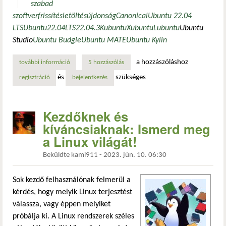
szabad
szoftver
frissítés
letöltés
újdonság
Canonical
Ubuntu 22.04
LTS
Ubuntu
22.04
LTS
22.04.3
Kubuntu
Xubuntu
Lubuntu
Ubuntu
Studio
Ubuntu Budgie
Ubuntu MATE
Ubuntu Kylin
a hozzászóláshoz
további információ
6.2-es kernellel erősít az ubuntu 22.04 lts harmadik frissí
5 hozzászólás
és
szükséges
regisztráció
bejelentkezés
Kezdőknek és
kíváncsiaknak: Ismerd meg
a Linux világát!
Beküldte
kami911
-
2023. jún. 10. 06:30
Sok kezdő felhasználónak felmerül a
kérdés, hogy melyik Linux terjesztést
válassza, vagy éppen melyiket
próbálja ki. A Linux rendszerek széles