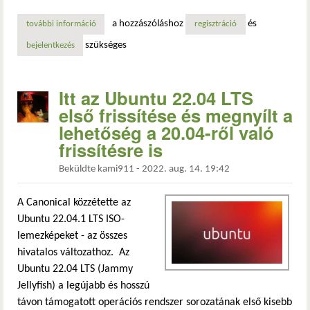
a hozzászóláshoz
és
további információ
itt az ubuntu 20.04 lts ötödik frissítése tartalommal kapcs
regisztráció
szükséges
bejelentkezés
Itt az Ubuntu 22.04 LTS
első frissítése és megnyílt a
lehetőség a 20.04-ről való
frissítésre is
Beküldte
kami911
-
2022. aug. 14. 19:42
A Canonical közzétette az
Ubuntu 22.04.1 LTS ISO-
lemezképeket - az összes
hivatalos változathoz. Az
Ubuntu 22.04 LTS (Jammy
Jellyfish) a legújabb és hosszú
távon támogatott operációs rendszer sorozatának első kisebb