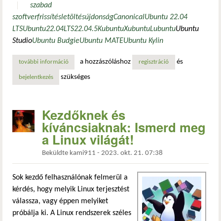
szabad
szoftver
frissítés
letöltés
újdonság
Canonical
Ubuntu 22.04
LTS
Ubuntu
22.04
LTS
22.04.5
Kubuntu
Xubuntu
Lubuntu
Ubuntu
Studio
Ubuntu Budgie
Ubuntu MATE
Ubuntu Kylin
a hozzászóláshoz
és
további információ
ubuntu 22.04.5 lts: újabb pontkiadás linux kernel 6.8-cal
regisztráció
szükséges
bejelentkezés
Kezdőknek és
kíváncsiaknak: Ismerd meg
a Linux világát!
Beküldte
kami911
-
2023. okt. 21. 07:38
Sok kezdő felhasználónak felmerül a
kérdés, hogy melyik Linux terjesztést
válassza, vagy éppen melyiket
próbálja ki. A Linux rendszerek széles