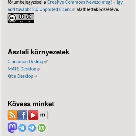
fórumbejegyzései a
Creative Commons Nevezd meg! – Így
add tovább! 3.0 Unported Licenc
(külső hivatkozás)
alatt lettek közzétéve.
Asztali környezetek
Cinnamon Desktop
(külső hivatkozás)
MATE Desktop
(külső hivatkozás)
Xfce Desktop
(külső hivatkozás)
Kövess minket