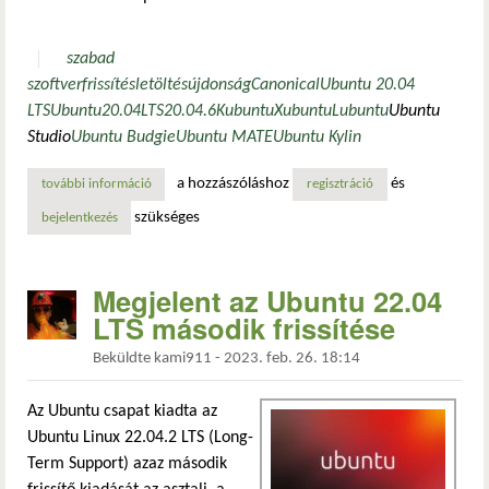
szabad
szoftver
frissítés
letöltés
újdonság
Canonical
Ubuntu 20.04
LTS
Ubuntu
20.04
LTS
20.04.6
Kubuntu
Xubuntu
Lubuntu
Ubuntu
Studio
Ubuntu Budgie
Ubuntu MATE
Ubuntu Kylin
a hozzászóláshoz
és
további információ
hatodik alkalommal kapott komoly frissítést az ubuntu 20.
regisztráció
szükséges
bejelentkezés
Megjelent az Ubuntu 22.04
LTS második frissítése
Beküldte
kami911
-
2023. feb. 26. 18:14
Az Ubuntu csapat kiadta az
Ubuntu Linux 22.04.2 LTS (Long-
Term Support) azaz második