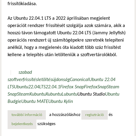
frissítőkiadása.
Az Ubuntu 22.04.1 LTS a 2022 áprilisában megjelent
operációt rendszer frissítését szolgálja azok számára, akik a
hosszú távon támogatott Ubuntu 22.04 LTS (Jammy Jellyfish)
operációs rendszert új számítógépekre szeretnék telepíteni
anélkül, hogy a megjelenés óta kiadott több száz frissítést
kellene a telepítés után letölteniük a szoftvertárolókból.
szabad
szoftver
frissítés
letöltés
újdonság
Canonical
Ubuntu 22.04
LTS
Ubuntu
22.04
LTS
22.04.1
Firefox Snap
Firefox
Snap
Steam
Snap
Steam
Kubuntu
Xubuntu
Lubuntu
Ubuntu Studio
Ubuntu
Budgie
Ubuntu MATE
Ubuntu Kylin
a hozzászóláshoz
és
további információ
itt az ubuntu 22.04 lts első frissítése és megnyílt a lehetős
regisztráció
szükséges
bejelentkezés