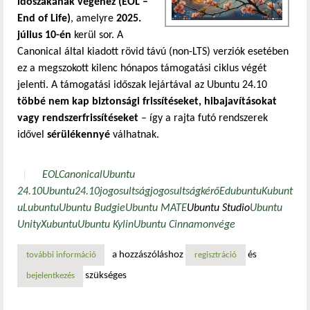
időszakának végéhez (EOL –
End of Life)
, amelyre
2025.
július 10-én
kerül sor. A
Canonical által kiadott rövid távú (non-LTS) verziók esetében
ez a megszokott kilenc hónapos támogatási ciklus végét
jelenti. A támogatási időszak lejártával az Ubuntu 24.10
többé nem kap biztonsági frissítéseket, hibajavításokat
vagy rendszerfrissítéseket
– így a rajta futó rendszerek
idővel
sérülékennyé
válhatnak.
EOL
Canonical
Ubuntu
24.10
Ubuntu
24.10
jogosultság
jogosultságkérő
Edubuntu
Kubunt
u
Lubuntu
Ubuntu Budgie
Ubuntu MATE
Ubuntu Studio
Ubuntu
Unity
Xubuntu
Ubuntu Kylin
Ubuntu Cinnamon
vége
a hozzászóláshoz
és
további információ
vége a dalnak ubuntu 24.10 „oracular oriole” – itt az ideje
regisztráció
szükséges
bejelentkezés