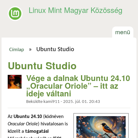
Ugrás a tartalomra
Linux Mint Magyar Közösség
menü
»
Ubuntu Studio
Címlap
Jelenlegi hely
Ubuntu Studio
Vége a dalnak Ubuntu 24.10
„Oracular Oriole” – itt az
ideje váltani
Beküldte
kami911
-
2025. júl. 01. 20:43
Az
Ubuntu 24.10
(kódnéven
Oracular Oriole
) hivatalosan is
közelít a
támogatási