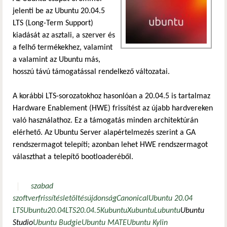
jelenti be az Ubuntu 20.04.5
LTS (Long-Term Support)
kiadását az asztali, a szerver és
a felhő termékekhez, valamint
a valamint az Ubuntu más,
hosszú távú támogatással rendelkező változatai.
A korábbi LTS-sorozatokhoz hasonlóan a 20.04.5 is tartalmaz
Hardware Enablement (HWE) frissítést az újabb hardvereken
való használathoz. Ez a támogatás minden architektúrán
elérhető. Az Ubuntu Server alapértelmezés szerint a GA
rendszermagot telepíti; azonban lehet HWE rendszermagot
választhat a telepítő bootloaderéből.
szabad
szoftver
frissítés
letöltés
újdonság
Canonical
Ubuntu 20.04
LTS
Ubuntu
20.04
LTS
20.04.5
Kubuntu
Xubuntu
Lubuntu
Ubuntu
Studio
Ubuntu Budgie
Ubuntu MATE
Ubuntu Kylin