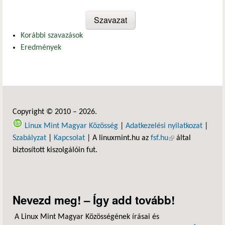
Korábbi szavazások
Eredmények
Copyright © 2010 – 2026.
Linux Mint Magyar Közösség
|
Adatkezelési nyilatkozat
|
Szabályzat
|
Kapcsolat
| A linuxmint.hu az
fsf.hu
(külső hivatkozás)
által
biztosított kiszolgálóin fut.
Nevezd meg! – Így add tovább!
A Linux Mint Magyar Közösségének írásai és