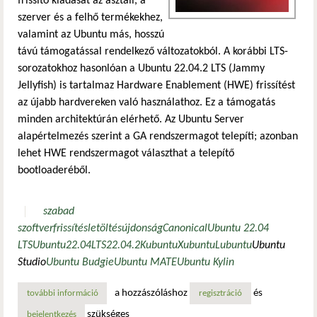
frissítő kiadását az asztali, a
szerver és a felhő termékekhez,
valamint az Ubuntu más, hosszú
távú támogatással rendelkező változatokból. A korábbi LTS-
sorozatokhoz hasonlóan a Ubuntu 22.04.2 LTS (Jammy
Jellyfish) is tartalmaz Hardware Enablement (HWE) frissítést
az újabb hardvereken való használathoz. Ez a támogatás
minden architektúrán elérhető. Az Ubuntu Server
alapértelmezés szerint a GA rendszermagot telepíti; azonban
lehet HWE rendszermagot választhat a telepítő
bootloaderéből.
szabad
szoftver
frissítés
letöltés
újdonság
Canonical
Ubuntu 22.04
LTS
Ubuntu
22.04
LTS
22.04.2
Kubuntu
Xubuntu
Lubuntu
Ubuntu
Studio
Ubuntu Budgie
Ubuntu MATE
Ubuntu Kylin
a hozzászóláshoz
és
további információ
megjelent az ubuntu 22.04 lts második frissítése tartalom
regisztráció
szükséges
bejelentkezés