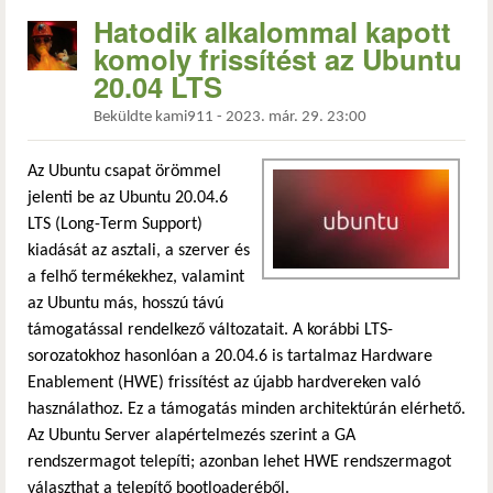
Hatodik alkalommal kapott
komoly frissítést az Ubuntu
20.04 LTS
Beküldte
kami911
-
2023. már. 29. 23:00
Az Ubuntu csapat örömmel
jelenti be az Ubuntu 20.04.6
LTS (Long-Term Support)
kiadását az asztali, a szerver és
a felhő termékekhez, valamint
az Ubuntu más, hosszú távú
támogatással rendelkező változatait. A korábbi LTS-
sorozatokhoz hasonlóan a 20.04.6 is tartalmaz Hardware
Enablement (HWE) frissítést az újabb hardvereken való
használathoz. Ez a támogatás minden architektúrán elérhető.
Az Ubuntu Server alapértelmezés szerint a GA
rendszermagot telepíti; azonban lehet HWE rendszermagot
választhat a telepítő bootloaderéből.