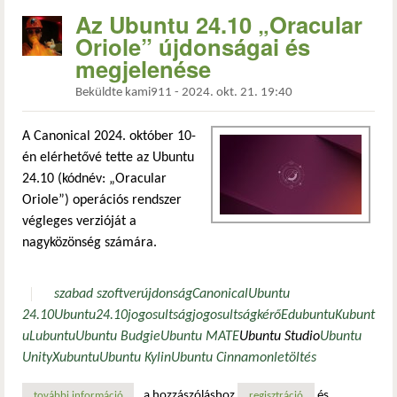
Az Ubuntu 24.10 „Oracular
Oriole” újdonságai és
megjelenése
Beküldte
kami911
-
2024. okt. 21. 19:40
A Canonical 2024. október 10-
én elérhetővé tette az Ubuntu
24.10 (kódnév: „Oracular
Oriole”) operációs rendszer
végleges verzióját a
nagyközönség számára.
szabad szoftver
újdonság
Canonical
Ubuntu
24.10
Ubuntu
24.10
jogosultság
jogosultságkérő
Edubuntu
Kubunt
u
Lubuntu
Ubuntu Budgie
Ubuntu MATE
Ubuntu Studio
Ubuntu
Unity
Xubuntu
Ubuntu Kylin
Ubuntu Cinnamon
letöltés
a hozzászóláshoz
és
további információ
az ubuntu 24.10 „oracular oriole” újdonságai és megjelen
regisztráció