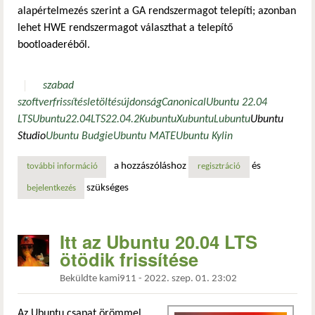
alapértelmezés szerint a GA rendszermagot telepíti; azonban
lehet HWE rendszermagot választhat a telepítő
bootloaderéből.
szabad
szoftver
frissítés
letöltés
újdonság
Canonical
Ubuntu 22.04
LTS
Ubuntu
22.04
LTS
22.04.2
Kubuntu
Xubuntu
Lubuntu
Ubuntu
Studio
Ubuntu Budgie
Ubuntu MATE
Ubuntu Kylin
a hozzászóláshoz
és
további információ
5.19-es kernellel erősít az ubuntu 22.04 lts második frissí
regisztráció
szükséges
bejelentkezés
Itt az Ubuntu 20.04 LTS
ötödik frissítése
Beküldte
kami911
-
2022. szep. 01. 23:02
Az Ubuntu csapat örömmel