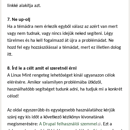
linkké alakítja azt.
7. Ne up-olj
Ha a témádra nem érkezik egyből válasz az azért van mert
vagy nem tudnak, vagy nincs idejük neked segíteni. Légy
türelmes és ha kell fogalmazd át újra a problémádat. Ne
hozd fel egy hozzászólással a témádat, mert ez illetlen dolog
itt.
8. Írd le a célt amit el szeretnél érni
A Linux Mint rengeteg lehetőséget kínál ugyanazon célok
elérésére. Amikor valamilyen problémába ütközöl,
használhatóbb segítséget tudunk adni, ha tudjuk mi a konkrét
célod!
Az oldal egyszerűbb és egységesebb használatához kérjük
szánj egy kis időt a következő kézikönyv kivonatának
megismerésére:
A Drupal felhasználói szemmel
(külső hivatkozás)
. Ezt a