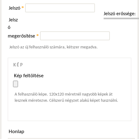
*
Jelszó
Jelszó erőssége:
Jelsz
ó
*
megerősítése
Jelszó az új felhasználó számára, kétszer megadva.
KÉP
Kép feltöltése
A felhasználó képe. 120x120 méretnél nagyobb képek át
lesznek méretezve. Célszerű négyzet alakú képet használni.
Honlap