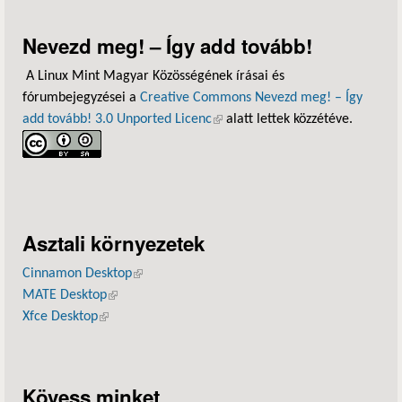
Nevezd meg! – Így add tovább!
A Linux Mint Magyar Közösségének írásai és
fórumbejegyzései a
Creative Commons Nevezd meg! – Így
add tovább! 3.0 Unported Licenc
(külső hivatkozás)
alatt lettek közzétéve.
Asztali környezetek
Cinnamon Desktop
(külső hivatkozás)
MATE Desktop
(külső hivatkozás)
Xfce Desktop
(külső hivatkozás)
Kövess minket