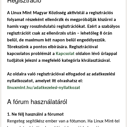
A Linux Mint Magyar Közösség aktivistái a regisztrációs
folyamat részeként ellenőrzik és megpróbálják kiszűrni a
hamis vagy rosszindulatú regisztrációkat. Ezért a szabályos
regisztrációt csak az ellenőrzés után – lehetőleg 8 órán
belül, de maximum két napon belül engedélyezzük.
Törekszünk a pontos elbírására. Regisztrációval
kapcsolatos problémát a
Kapcsolat
oldalon lévő űrlappal
tudjátok jelezni a megfelelő kategória kiválasztásával.
Az oldalra való regisztrációval elfogadod az adatkezelési
nyilatkozatot, amelyet itt olvashatsz el:
linuxmint.hu/adatkezelesi-nyilatkozat
A fórum használatáról
1. Ne félj használni a fórumot
Rengeteg segítőkész ember van a fótumon. Ha Linux Mint-tel