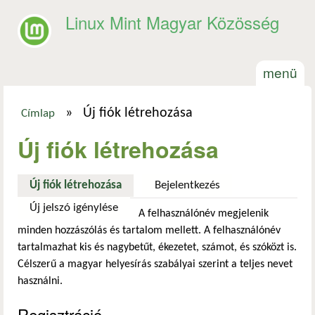
Ugrás a tartalomra
Linux Mint Magyar Közösség
menü
»
Új fiók létrehozása
Címlap
Jelenlegi hely
Új fiók létrehozása
Új fiók létrehozása
(aktív fül)
Bejelentkezés
Új jelszó igénylése
A felhasználónév megjelenik
minden hozzászólás és tartalom mellett. A felhasználónév
tartalmazhat kis és nagybetűt, ékezetet, számot, és szóközt is.
Célszerű a magyar helyesírás szabályai szerint a teljes nevet
használni.
Regisztráció