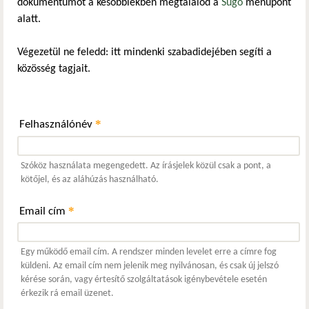
dokumentumot a későbbiekben megtalálod a
Súgó
menüpont
alatt.
Végezetül ne feledd: itt mindenki szabadidejében segíti a
közösség tagjait.
*
Felhasználónév
Szóköz használata megengedett. Az írásjelek közül csak a pont, a
kötőjel, és az aláhúzás használható.
*
Email cím
Egy működő email cím. A rendszer minden levelet erre a címre fog
küldeni. Az email cím nem jelenik meg nyilvánosan, és csak új jelszó
kérése során, vagy értesítő szolgáltatások igénybevétele esetén
érkezik rá email üzenet.