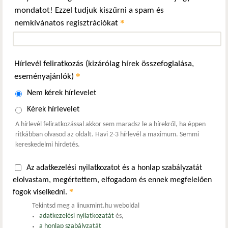
mondatot! Ezzel tudjuk kiszűrni a spam és
*
nemkívánatos regisztrációkat
Hírlevél feliratkozás (kizárólag hírek összefoglalása,
*
eseményajánlók)
Nem kérek hírlevelet
Kérek hírlevelet
A hírlevél feliratkozással akkor sem maradsz le a hírekről, ha éppen
ritkábban olvasod az oldalt. Havi 2-3 hírlevél a maximum. Semmi
kereskedelmi hirdetés.
Az adatkezelési nyilatkozatot és a honlap szabályzatát
elolvastam, megértettem, elfogadom és ennek megfelelően
*
fogok viselkedni.
Tekintsd meg a linuxmint.hu weboldal
adatkezelési nyilatkozatát
és,
a honlap szabályzatát