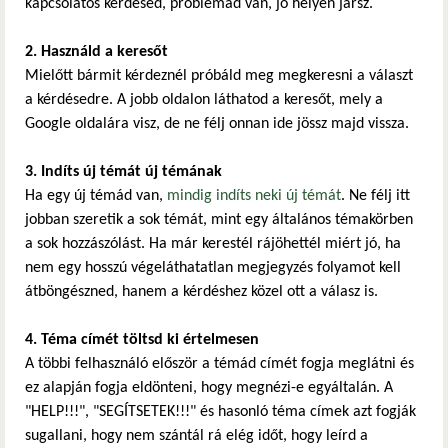
kapcsolatos kérdésed, problémád van, jó helyen jársz.
2. Használd a keresőt
Mielőtt bármit kérdeznél próbáld meg megkeresni a választ
a kérdésedre. A jobb oldalon láthatod a keresőt, mely a
Google oldalára visz, de ne félj onnan ide jössz majd vissza.
3. Indíts új témát új témának
Ha egy új témád van,
mindig indíts neki új témát
. Ne félj itt
jobban szeretik a sok témát, mint egy általános témakörben
a sok hozzászólást. Ha már kerestél rájöhettél miért jó, ha
nem egy hosszú végeláthatatlan megjegyzés folyamot kell
átböngészned, hanem a kérdéshez közel ott a válasz is.
4. Téma címét töltsd ki értelmesen
A többi felhasználó először a témád címét fogja meglátni és
ez alapján fogja eldönteni, hogy megnézi-e egyáltalán. A
"HELP!!!", "SEGÍTSETEK!!!" és hasonló téma címek azt fogják
sugallani, hogy nem szántál rá elég időt, hogy leírd a