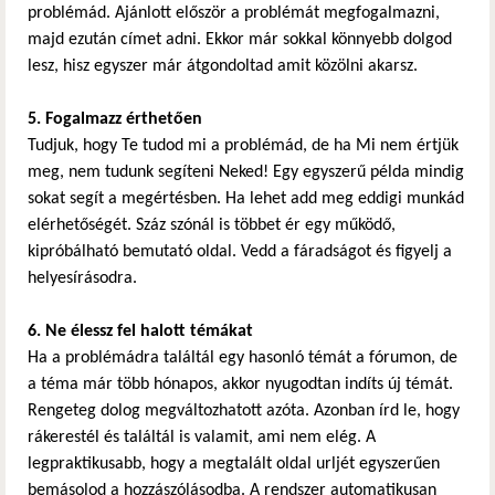
problémád. Ajánlott először a problémát megfogalmazni,
majd ezután címet adni. Ekkor már sokkal könnyebb dolgod
lesz, hisz egyszer már átgondoltad amit közölni akarsz.
5. Fogalmazz érthetően
Tudjuk, hogy Te tudod mi a problémád, de ha Mi nem értjük
meg, nem tudunk segíteni Neked! Egy egyszerű példa mindig
sokat segít a megértésben. Ha lehet add meg eddigi munkád
elérhetőségét. Száz szónál is többet ér egy működő,
kipróbálható bemutató oldal. Vedd a fáradságot és figyelj a
helyesírásodra.
6. Ne élessz fel halott témákat
Ha a problémádra találtál egy hasonló témát a fórumon, de
a téma már több hónapos, akkor nyugodtan indíts új témát.
Rengeteg dolog megváltozhatott azóta. Azonban írd le, hogy
rákerestél és találtál is valamit, ami nem elég. A
legpraktikusabb, hogy a megtalált oldal urljét egyszerűen
bemásolod a hozzászólásodba. A rendszer automatikusan