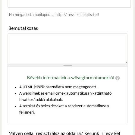
Webcím
Ha megadod a honlapod, a http:// részt se felejtsd el!
Bemutatkozás
Bővebb információk a szövegformátumokról
A HTML jelölők használata nem megengedett.
A webcímek és email címek automatikusan kattintható
hivatkozásokká alakulnak.
A sorokat és bekezdéseket a rendszer automatikusan
felismeri.
Milyen céllal regisztrálsz az oldalra? Kérünk írj egy két