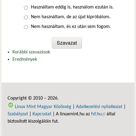
Választások
Használtam eddig is, használom ezután is.
Nem használtam, de az újat kipróbálom.
Nem használtam, és ez után sem fogom.
Korábbi szavazások
Eredmények
Copyright © 2010 – 2026.
Linux Mint Magyar Közösség
|
Adatkezelési nyilatkozat
|
Szabályzat
|
Kapcsolat
| A linuxmint.hu az
fsf.hu
(külső hivatkozás)
által
biztosított kiszolgálóin fut.