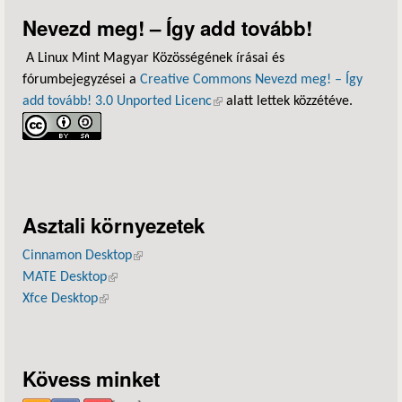
Nevezd meg! – Így add tovább!
A Linux Mint Magyar Közösségének írásai és
fórumbejegyzései a
Creative Commons Nevezd meg! – Így
add tovább! 3.0 Unported Licenc
(külső hivatkozás)
alatt lettek közzétéve.
Asztali környezetek
Cinnamon Desktop
(külső hivatkozás)
MATE Desktop
(külső hivatkozás)
Xfce Desktop
(külső hivatkozás)
Kövess minket