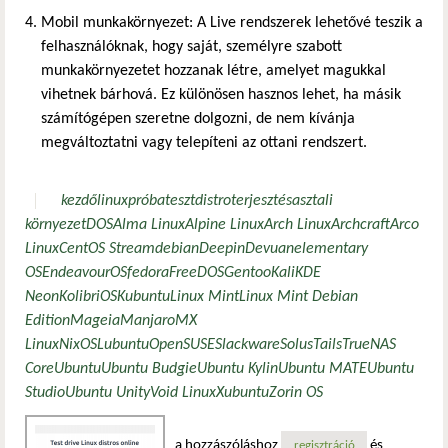
Mobil munkakörnyezet: A Live rendszerek lehetővé teszik a
felhasználóknak, hogy saját, személyre szabott
munkakörnyezetet hozzanak létre, amelyet magukkal
vihetnek bárhová. Ez különösen hasznos lehet, ha másik
számítógépen szeretne dolgozni, de nem kívánja
megváltoztatni vagy telepíteni az ottani rendszert.
kezdő
linux
próba
teszt
distro
terjesztés
asztali
környezet
DOS
Alma Linux
Alpine Linux
Arch Linux
Archcraft
Arco
Linux
CentOS Stream
debian
Deepin
Devuan
elementary
OS
EndeavourOS
fedora
FreeDOS
Gentoo
Kali
KDE
Neon
KolibriOS
Kubuntu
Linux Mint
Linux Mint Debian
Edition
Mageia
Manjaro
MX
Linux
NixOS
Lubuntu
OpenSUSE
Slackware
Solus
Tails
TrueNAS
Core
Ubuntu
Ubuntu Budgie
Ubuntu Kylin
Ubuntu MATE
Ubuntu
Studio
Ubuntu Unity
Void Linux
Xubuntu
Zorin OS
a hozzászóláshoz
és
regisztráció