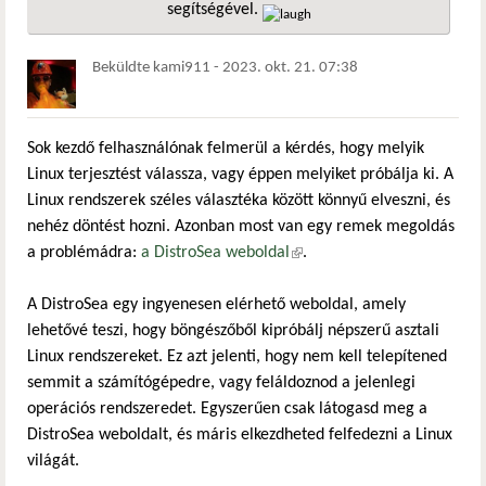
segítségével.
hivatkozá
Beküldte
kami911
-
2023. okt. 21. 07:38
Sok kezdő felhasználónak felmerül a kérdés, hogy melyik
Linux terjesztést válassza, vagy éppen melyiket próbálja ki. A
Linux rendszerek széles választéka között könnyű elveszni, és
nehéz döntést hozni. Azonban most van egy remek megoldás
a problémádra:
a DistroSea weboldal
(külső hivatkozás)
.
A DistroSea egy ingyenesen elérhető weboldal, amely
lehetővé teszi, hogy böngészőből kipróbálj népszerű asztali
Linux rendszereket. Ez azt jelenti, hogy nem kell telepítened
semmit a számítógépedre, vagy feláldoznod a jelenlegi
operációs rendszeredet. Egyszerűen csak látogasd meg a
DistroSea weboldalt, és máris elkezdheted felfedezni a Linux
világát.