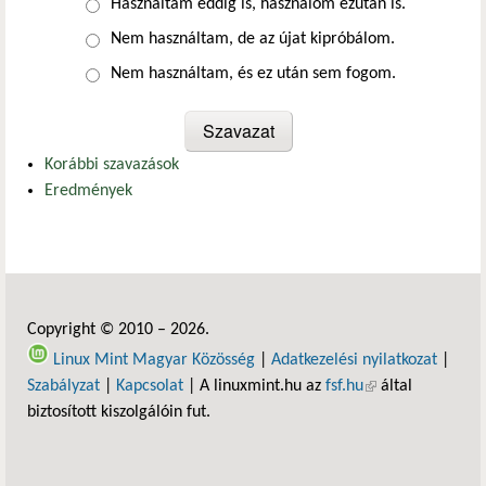
Választások
Használtam eddig is, használom ezután is.
Nem használtam, de az újat kipróbálom.
Nem használtam, és ez után sem fogom.
Korábbi szavazások
Eredmények
Copyright © 2010 – 2026.
Linux Mint Magyar Közösség
|
Adatkezelési nyilatkozat
|
Szabályzat
|
Kapcsolat
| A linuxmint.hu az
fsf.hu
(külső hivatkozás)
által
biztosított kiszolgálóin fut.