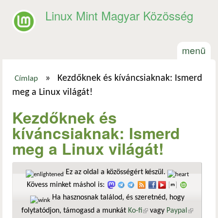
Ugrás a tartalomra
Linux Mint Magyar Közösség
menü
»
Kezdőknek és kíváncsiaknak: Ismerd
Címlap
Jelenlegi hely
meg a Linux világát!
Kezdőknek és
kíváncsiaknak: Ismerd
meg a Linux világát!
Ez az oldal a közösségért készül.
Kövess minket máshol is:
Ha hasznosnak találod, és szeretnéd, hogy
folytatódjon, támogasd a munkát
Ko-fi
(külső hivatkozás)
vagy
Paypal
(külső