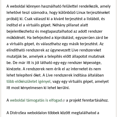
A weboldal könnyen használható felülettel rendelkezik, amely
lehetővé teszi számodra, hogy különböző Linux terjesztéseket
próbálj ki. Csak válaszd ki a kívánt terjesztést a listából, és
indítsd el a virtuális gépet. Néhány pillanat alatt
bejelentkezhetsz és megtapasztalhatod az adott rendszer
működését. Ha befejezted a kipróbálást, egyszerűen zárd be
a virtuális gépet, és választhatsz egy másik terjesztést. Az
elindítható rendszerek az úgynevezett Live rendszereket
mutatják be, amelyek a telepítés előtt állapotot mutatnak
be. De már itt is jól látható egy-egy rendszer képessége,
kinézete. A rendszerek nem érik el az internetet és nem
lehet telepíteni őket. A Live rendszerek indítása általában
több előkészületet igényel
, vagy egy virtuális gépet, amelyet
itt most kényelmesen ki lehet kerülni.
A
weboldal támogatás is elfogad
(külső hivatkozás)
a projekt fenntartásához.
A DistroSea weboldalon többek között megtalálhatod a