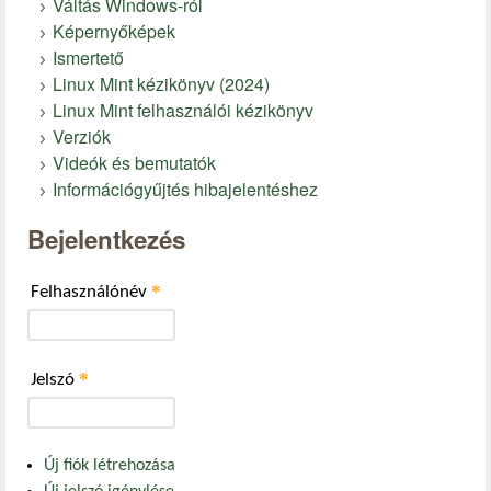
Váltás Windows-ról
Képernyőképek
Ismertető
Linux Mint kézikönyv (2024)
Linux Mint felhasználói kézikönyv
Verziók
Videók és bemutatók
Információgyűjtés hibajelentéshez
Bejelentkezés
*
Felhasználónév
*
Jelszó
Új fiók létrehozása