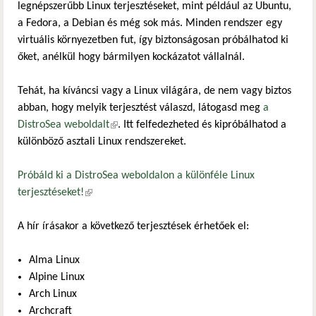
legnépszerűbb Linux terjesztéseket, mint például az Ubuntu,
a Fedora, a Debian és még sok más. Minden rendszer egy
virtuális környezetben fut, így biztonságosan próbálhatod ki
őket, anélkül hogy bármilyen kockázatot vállalnál.
Tehát, ha kíváncsi vagy a Linux világára, de nem vagy biztos
abban, hogy melyik terjesztést válaszd, látogasd meg
a
DistroSea weboldalt
(külső hivatkozás)
. Itt felfedezheted és kipróbálhatod a
különböző asztali Linux rendszereket.
Próbáld ki a DistroSea weboldalon a különféle Linux
terjesztéseket!
(külső hivatkozás)
A hír írásakor a következő terjesztések érhetőek el:
Alma Linux
Alpine Linux
Arch Linux
Archcraft