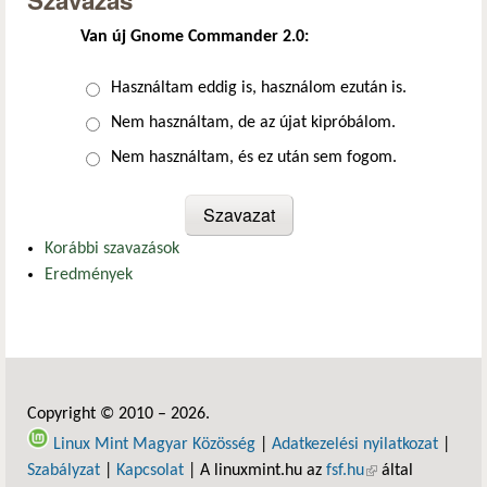
Szavazás
Van új Gnome Commander 2.0:
Választások
Használtam eddig is, használom ezután is.
Nem használtam, de az újat kipróbálom.
Nem használtam, és ez után sem fogom.
Korábbi szavazások
Eredmények
Copyright © 2010 – 2026.
Linux Mint Magyar Közösség
|
Adatkezelési nyilatkozat
|
Szabályzat
|
Kapcsolat
| A linuxmint.hu az
fsf.hu
(külső hivatkozás)
által