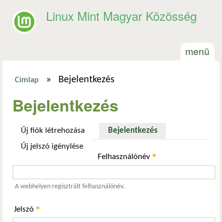
Ugrás a tartalomra
Linux Mint Magyar Közösség
menü
»
Bejelentkezés
Címlap
Jelenlegi hely
Bejelentkezés
Új fiók létrehozása
Bejelentkezés
(aktív fül)
Új jelszó igénylése
*
Felhasználónév
A webhelyen regisztrált felhasználónév.
*
Jelszó