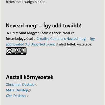
biztosított kiszolgálóin fut.
Nevezd meg! – Így add tovább!
A Linux Mint Magyar Közösségének írásai és
fórumbejegyzései a
Creative Commons Nevezd meg! – Így
add tovább! 3.0 Unported Licenc
(külső hivatkozás)
alatt lettek közzétéve.
Asztali környezetek
Cinnamon Desktop
(külső hivatkozás)
MATE Desktop
(külső hivatkozás)
Xfce Desktop
(külső hivatkozás)