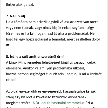
linkké alakítja azt.
7. Ne up-olj
Ha a témádra nem érkezik egyből válasz az azért van mert
vagy nem tudnak, vagy nincs idejük neked segíteni. Légy
türelmes és ha kell fogalmazd át újra a problémádat. Ne
hozd fel egy hozzászólással a témádat, mert ez illetlen dolog
itt.
8. Írd le a célt amit el szeretnél érni
A Linux Mint rengeteg lehetőséget kínál ugyanazon célok
elérésére. Amikor valamilyen problémába ütközöl,
használhatóbb segítséget tudunk adni, ha tudjuk mi a konkrét
célod!
Az oldal egyszerűbb és egységesebb használatához kérjük
szánj egy kis időt a következő kézikönyv kivonatának
megismerésére:
A Drupal felhasználói szemmel
(külső hivatkozás)
. Ezt a