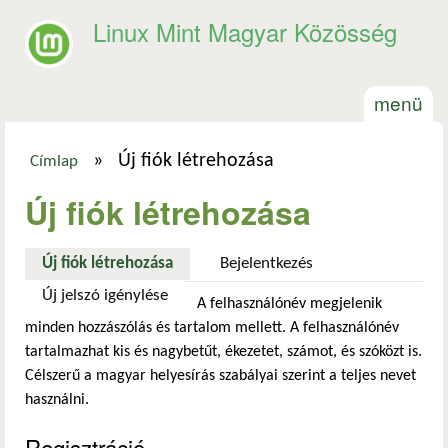
Ugrás a tartalomra
Linux Mint Magyar Közösség
menü
»
Új fiók létrehozása
Címlap
Jelenlegi hely
Új fiók létrehozása
Új fiók létrehozása
(aktív fül)
Bejelentkezés
Új jelszó igénylése
A felhasználónév megjelenik
minden hozzászólás és tartalom mellett. A felhasználónév
tartalmazhat kis és nagybetűt, ékezetet, számot, és szóközt is.
Célszerű a magyar helyesírás szabályai szerint a teljes nevet
használni.
Regisztráció