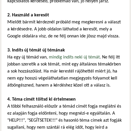
kapcsolatos kérdésed, problémád van, jó helyen jársz.
2. Használd a keresőt
Mielőtt bármit kérdeznél próbáld meg megkeresni a választ
a kérdésedre. A jobb oldalon láthatod a keresőt, mely a
Google oldalára visz, de ne félj onnan ide jössz majd vissza.
3. Indíts új témát új témának
Ha egy új témád van,
mindig indíts neki új témát
. Ne félj itt
jobban szeretik a sok témát, mint egy általános témakörben
a sok hozzászólást. Ha már kerestél rájöhettél miért jó, ha
nem egy hosszú végeláthatatlan megjegyzés folyamot kell
átböngészned, hanem a kérdéshez közel ott a válasz is.
4. Téma címét töltsd ki értelmesen
A többi felhasználó először a témád címét fogja meglátni és
ez alapján fogja eldönteni, hogy megnézi-e egyáltalán. A
"HELP!!!", "SEGÍTSETEK!!!" és hasonló téma címek azt fogják
sugallani, hogy nem szántál rá elég időt, hogy leírd a