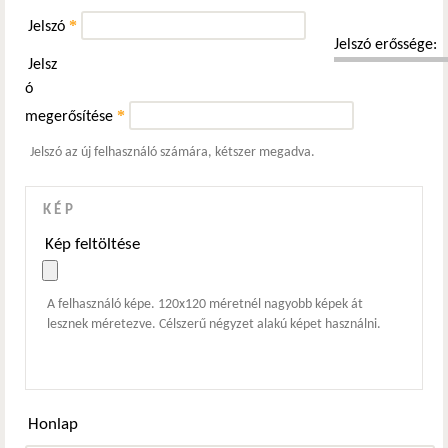
*
Jelszó
Jelszó erőssége:
Jelsz
ó
*
megerősítése
Jelszó az új felhasználó számára, kétszer megadva.
KÉP
Kép feltöltése
A felhasználó képe. 120x120 méretnél nagyobb képek át
lesznek méretezve. Célszerű négyzet alakú képet használni.
Honlap