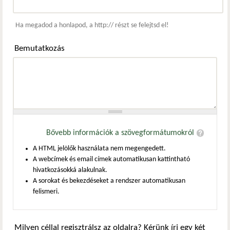
Webcím
Ha megadod a honlapod, a http:// részt se felejtsd el!
Bemutatkozás
Bővebb információk a szövegformátumokról
A HTML jelölők használata nem megengedett.
A webcímek és email címek automatikusan kattintható
hivatkozásokká alakulnak.
A sorokat és bekezdéseket a rendszer automatikusan
felismeri.
Milyen céllal regisztrálsz az oldalra? Kérünk írj egy két