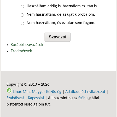
Választások
Használtam eddig is, használom ezután is.
Nem használtam, de az újat kipróbálom.
Nem használtam, és ez után sem fogom.
Korábbi szavazások
Eredmények
Copyright © 2010 – 2026.
Linux Mint Magyar Közösség
|
Adatkezelési nyilatkozat
|
Szabályzat
|
Kapcsolat
| A linuxmint.hu az
fsf.hu
(külső hivatkozás)
által
biztosított kiszolgálóin fut.