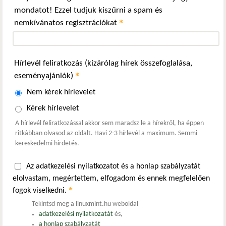
mondatot! Ezzel tudjuk kiszűrni a spam és
*
nemkívánatos regisztrációkat
Hírlevél feliratkozás (kizárólag hírek összefoglalása,
*
eseményajánlók)
Nem kérek hírlevelet
Kérek hírlevelet
A hírlevél feliratkozással akkor sem maradsz le a hírekről, ha éppen
ritkábban olvasod az oldalt. Havi 2-3 hírlevél a maximum. Semmi
kereskedelmi hirdetés.
Az adatkezelési nyilatkozatot és a honlap szabályzatát
elolvastam, megértettem, elfogadom és ennek megfelelően
*
fogok viselkedni.
Tekintsd meg a linuxmint.hu weboldal
adatkezelési nyilatkozatát
és,
a honlap szabályzatát