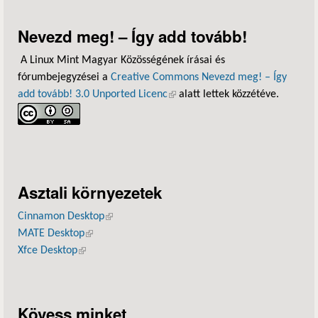
Nevezd meg! – Így add tovább!
A Linux Mint Magyar Közösségének írásai és
fórumbejegyzései a
Creative Commons Nevezd meg! – Így
add tovább! 3.0 Unported Licenc
(külső hivatkozás)
alatt lettek közzétéve.
Asztali környezetek
Cinnamon Desktop
(külső hivatkozás)
MATE Desktop
(külső hivatkozás)
Xfce Desktop
(külső hivatkozás)
Kövess minket