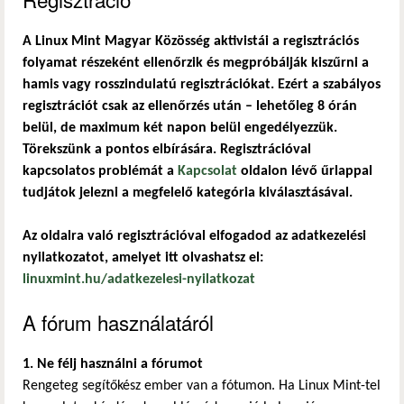
A Linux Mint Magyar Közösség aktivistái a regisztrációs
folyamat részeként ellenőrzik és megpróbálják kiszűrni a
hamis vagy rosszindulatú regisztrációkat. Ezért a szabályos
regisztrációt csak az ellenőrzés után – lehetőleg 8 órán
belül, de maximum két napon belül engedélyezzük.
Törekszünk a pontos elbírására. Regisztrációval
kapcsolatos problémát a
Kapcsolat
oldalon lévő űrlappal
tudjátok jelezni a megfelelő kategória kiválasztásával.
Az oldalra való regisztrációval elfogadod az adatkezelési
nyilatkozatot, amelyet itt olvashatsz el:
linuxmint.hu/adatkezelesi-nyilatkozat
A fórum használatáról
1. Ne félj használni a fórumot
Rengeteg segítőkész ember van a fótumon. Ha Linux Mint-tel