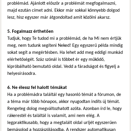
problémád. Ajánlott először a problémát megfogalmazni,
majd ezután címet adni. Ekkor már sokkal könnyebb dolgod
lesz, hisz egyszer már átgondoltad amit közölni akarsz.
5. Fogalmazz érthetően
Tudjuk, hogy Te tudod mi a problémád, de ha Mi nem értjük
meg, nem tudunk segíteni Neked! Egy egyszerű példa mindig
sokat segít a megértésben. Ha lehet add meg eddigi munkád
elérhetőségét. Száz szónál is többet ér egy működő,
kipróbálható bemutató oldal. Vedd a fáradságot és figyelj a
helyesírásodra.
6. Ne élessz fel halott témákat
Ha a problémádra találtál egy hasonló témát a fórumon, de
a téma már több hónapos, akkor nyugodtan indíts új témát.
Rengeteg dolog megváltozhatott azóta. Azonban írd le, hogy
rákerestél és találtál is valamit, ami nem elég. A
legpraktikusabb, hogy a megtalált oldal urljét egyszerűen
bemásolod a hozzászólásodba. A rendszer automatikusan