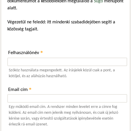
dokumentumot a későbbiekben megtalálod a
Súgó
menüpont
alatt.
Végezetül ne feledd: itt mindenki szabadidejében segíti a
közösség tagjait.
*
Felhasználónév
Szóköz használata megengedett. Az írásjelek közül csak a pont, a
kötőjel, és az aláhúzás használható.
*
Email cím
Egy működő email cím. A rendszer minden levelet erre a címre fog
küldeni. Az email cím nem jelenik meg nyilvánosan, és csak új jelszó
kérése során, vagy értesítő szolgáltatások igénybevétele esetén
érkezik rá email üzenet.