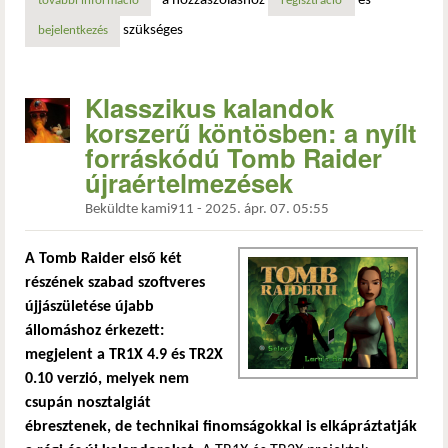
a hozzászóláshoz
és
további információ
szabadság és fejlesztés a klasszikus tomb raider játékokba
regisztráció
szükséges
bejelentkezés
Klasszikus kalandok
korszerű köntösben: a nyílt
forráskódú Tomb Raider
újraértelmezések
Beküldte
kami911
-
2025. ápr. 07. 05:55
A Tomb Raider első két
részének szabad szoftveres
újjászületése újabb
állomáshoz érkezett:
megjelent a TR1X 4.9 és TR2X
0.10 verzió, melyek nem
csupán nosztalgiát
ébresztenek, de technikai finomságokkal is elkápráztatják