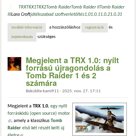
TRX
TRX1
TRX2
Tomb Raider
Tomb Raider II
Tomb Raider
III
Lara Croft
játék
szabad szoftver
letöltés
1.0
1.0.1
1.0.2
1.0.3
1
a hozzászóláshoz
és
további információ
from lara, with love: óriási frissítés a klasszikus tomb rai
regisztráció
szükséges
bejelentkezés
Megjelent a TRX 1.0: nyílt
forrású újragondolás a
Tomb Raider 1 és 2
számára
Beküldte
kami911
-
2025. nov. 27. 17:11
Megjelent a
TRX 1.0
,
egy nyílt
forráskódú (open source) motor
(külső hivatkozás)
, amely a klasszikus
Tomb
Raider
első két részét kelti új
életre
(külső hivatkozás)
.