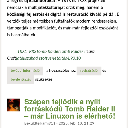
a régi és új kalandorokat.
A TR1X és TR2X projektek
nemcsak a múlt játékkultúráját őrzik meg, hanem
a
közösségi fejlesztés és digitális restauráció kiváló példái
. E
verziók teljes mértékben futtathatók modern rendszereken,
támogatják a modifikációt, és már-már fejlesztői eszközként
is használhatók.
TRX1
TRX2
Tomb Raider
Tomb Raider II
Lara
Croft
játék
szabad szoftver
letöltés
4.9
0.10
a hozzászóláshoz
és
további információ
klasszikus kalandok korszerű köntösben: a nyílt forráskód
regisztráció
szükséges
bejelentkezés
Szépen fejlődik a nyílt
forráskódú Tomb Raider II
– már Linuxon is elérhető!
Beküldte
kami911
-
2025. feb. 18. 21:29