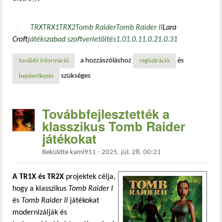
TRX
TRX1
TRX2
Tomb Raider
Tomb Raider II
Lara
Croft
játék
szabad szoftver
letöltés
1.0
1.0.1
1.0.2
1.0.3
1
a hozzászóláshoz
és
további információ
megjelent a trx 1.0: nyílt forrású újragondolás a tomb rai
regisztráció
szükséges
bejelentkezés
Továbbfejlesztették a
klasszikus Tomb Raider
játékokat
Beküldte
kami911
-
2025. júl. 28. 00:21
A TR1X és TR2X
projektek célja,
hogy a klasszikus
Tomb Raider I
és
Tomb Raider II
játékokat
modernizálják és