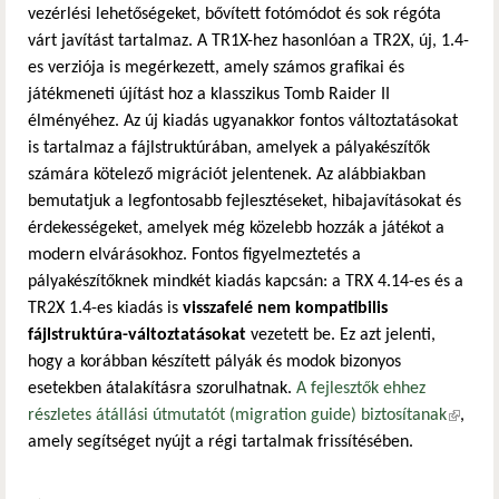
vezérlési lehetőségeket, bővített fotómódot és sok régóta
várt javítást tartalmaz. A TR1X-hez hasonlóan a TR2X, új, 1.4-
es verziója is megérkezett, amely számos grafikai és
játékmeneti újítást hoz a klasszikus Tomb Raider II
élményéhez. Az új kiadás ugyanakkor fontos változtatásokat
is tartalmaz a fájlstruktúrában, amelyek a pályakészítők
számára kötelező migrációt jelentenek. Az alábbiakban
bemutatjuk a legfontosabb fejlesztéseket, hibajavításokat és
érdekességeket, amelyek még közelebb hozzák a játékot a
modern elvárásokhoz. Fontos figyelmeztetés a
pályakészítőknek mindkét kiadás kapcsán: a TRX 4.14-es és a
TR2X 1.4-es kiadás is
visszafelé nem kompatibilis
fájlstruktúra-változtatásokat
vezetett be. Ez azt jelenti,
hogy a korábban készített pályák és modok bizonyos
esetekben átalakításra szorulhatnak.
A fejlesztők ehhez
részletes átállási útmutatót (migration guide) biztosítanak
(külső
,
amely segítséget nyújt a régi tartalmak frissítésében.
hivatko