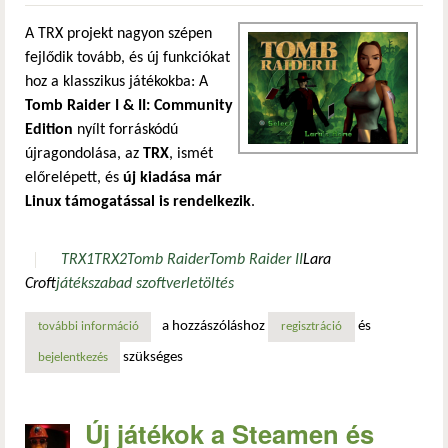
A TRX projekt nagyon szépen
fejlődik tovább, és új funkciókat
hoz a klasszikus játékokba: A
Tomb Raider I & II: Community
Edition
nyílt forráskódú
újragondolása, az
TRX
, ismét
előrelépett, és
új kiadása már
Linux támogatással is rendelkezik
.
TRX1
TRX2
Tomb Raider
Tomb Raider II
Lara
Croft
játék
szabad szoftver
letöltés
a hozzászóláshoz
és
további információ
szépen fejlődik a nyílt forráskódú tomb raider ii – már lin
regisztráció
szükséges
bejelentkezés
Új játékok a Steamen és