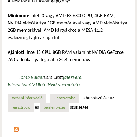
A készítők által közölt gépigény:
Minimum
: Intel i3 vagy AMD FX-6300 CPU, 4GB RAM,
NVIDIA videókártya 1GB memóriával vagy AMD videókártya
2GB memóriával. AMD kártyákhoz a MESA 11.2
eszközmeghajtó az ajánlott.
Ajánlott
: Intel i5 CPU, 8GB RAM valamint NVIDIA GeForce
760 videókártya legalább 3GB memóriával.
Tomb Raider
Lara Croft
játék
Feral
Interactive
AMD
Intel
Nvidia
bemutató
a hozzászóláshoz
további információ
hamarosan érkezik a tomb raider linuxra! tartalommal kap
5 hozzászólás
és
szükséges
regisztráció
bejelentkezés