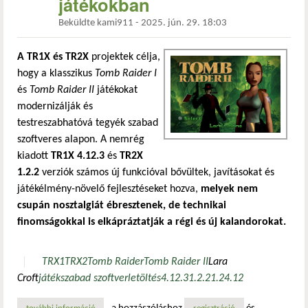
játékokban
Beküldte
kami911
-
2025. jún. 29. 18:03
A TR1X és TR2X
projektek célja,
hogy a klasszikus
Tomb Raider I
és
Tomb Raider II
játékokat
modernizálják és
testreszabhatóvá tegyék szabad
szoftveres alapon. A nemrég
kiadott
TR1X 4.12.3
és
TR2X
1.2.2
verziók számos új funkcióval bővültek, javításokat és
játékélmény-növelő fejlesztéseket hozva,
melyek nem
csupán nosztalgiát ébresztenek, de technikai
finomságokkal is elkápráztatják a régi és új kalandorokat.
TRX1
TRX2
Tomb Raider
Tomb Raider II
Lara
Croft
játék
szabad szoftver
letöltés
4.12.3
1.2.2
1.2
4.12