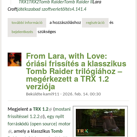
TRX1
TRX2
Tomb Raider
Tomb Raider II
Lara
Croft
játék
szabad szoftver
letöltés
4.14
1.4
a hozzászóláshoz
és
további információ
klasszikus kalandok korszerű köntösben: frissültek a nyíl
regisztráció
szükséges
bejelentkezés
From Lara, with Love:
óriási frissítés a klasszikus
Tomb Raider trilógiához –
megérkezett a TRX 1.2
verziója
Beküldte
kami911
-
2026. feb. 14. 00:30
Megjelent a
TRX 1.2
(külső hivatkozás)
(
mostani
frissítéssel 1.2.2
(külső hivatkozás)
),
egy nyílt
forráskódú (open source) motor
(külső hivatkozás)
, amely a klasszikus
Tomb