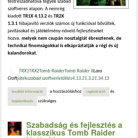
testreszabhatóvá tegyék szabad
szoftveres alapon. A nemrég
kiadott
TR1X 4.13.2
és
TR2X
1.3.1
hibajavító verziók számos új funkcióval bővültek,
javításokat és játékélmény-növelő fejlesztéseket
hozva,
melyek nem csupán nosztalgiát ébresztenek, de
technikai finomságokkal is elkápráztatják a régi és új
kalandorokat.
TRX1
TRX2
Tomb Raider
Tomb Raider II
Lara
Croft
játék
szabad szoftver
letöltés
4.13.2
1.3.2
1.3
4.13
a hozzászóláshoz
és
további információ
továbbfejlesztették a klasszikus tomb raider játékokat tar
regisztráció
szükséges
bejelentkezés
Szabadság és fejlesztés a
klasszikus Tomb Raider