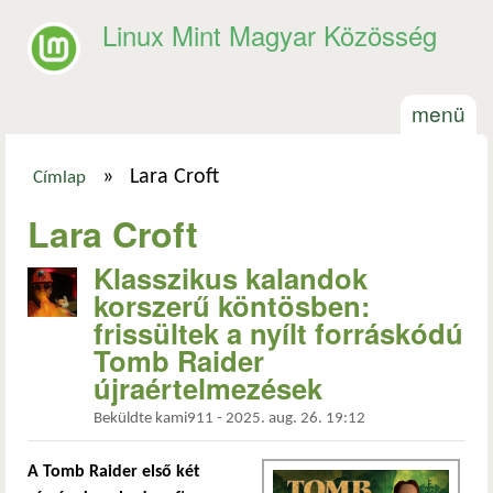
Ugrás a tartalomra
Linux Mint Magyar Közösség
menü
»
Lara Croft
Címlap
Jelenlegi hely
Lara Croft
Klasszikus kalandok
korszerű köntösben:
frissültek a nyílt forráskódú
Tomb Raider
újraértelmezések
Beküldte
kami911
-
2025. aug. 26. 19:12
A Tomb Raider első két