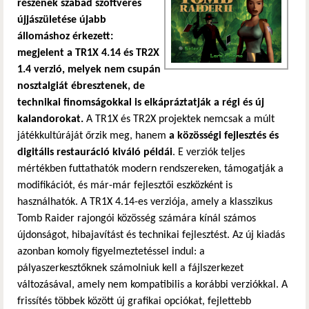
részének szabad szoftveres
újjászületése újabb
állomáshoz érkezett:
megjelent a TR1X 4.14 és TR2X
1.4 verzió, melyek nem csupán
nosztalgiát ébresztenek, de
technikai finomságokkal is elkápráztatják a régi és új
kalandorokat.
A TR1X és TR2X projektek nemcsak a múlt
játékkultúráját őrzik meg, hanem
a közösségi fejlesztés és
digitális restauráció kiváló példái
. E verziók teljes
mértékben futtathatók modern rendszereken, támogatják a
modifikációt, és már-már fejlesztői eszközként is
használhatók. A TR1X 4.14-es verziója, amely a klasszikus
Tomb Raider rajongói közösség számára kínál számos
újdonságot, hibajavítást és technikai fejlesztést. Az új kiadás
azonban komoly figyelmeztetéssel indul: a
pályaszerkesztőknek számolniuk kell a fájlszerkezet
változásával, amely nem kompatibilis a korábbi verziókkal. A
frissítés többek között új grafikai opciókat, fejlettebb