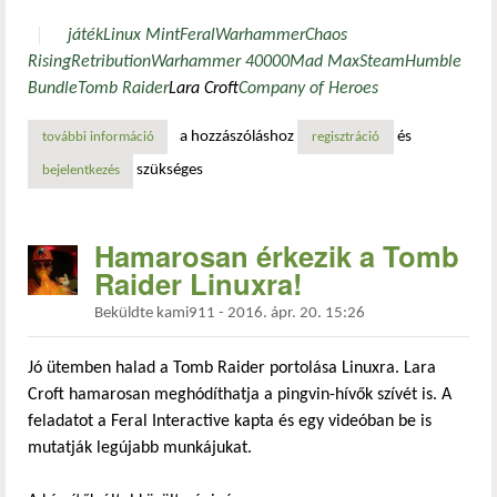
játék
Linux Mint
Feral
Warhammer
Chaos
Rising
Retribution
Warhammer 40000
Mad Max
Steam
Humble
Bundle
Tomb Raider
Lara Croft
Company of Heroes
a hozzászóláshoz
és
további információ
új játékok a steamen és több, mint 2000 játék összesen ta
regisztráció
szükséges
bejelentkezés
Hamarosan érkezik a Tomb
Raider Linuxra!
Beküldte
kami911
-
2016. ápr. 20. 15:26
Jó ütemben halad a Tomb Raider portolása Linuxra. Lara
Croft hamarosan meghódíthatja a pingvin-hívők szívét is. A
feladatot a Feral Interactive kapta és egy videóban be is
mutatják legújabb munkájukat.