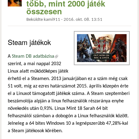
több, mint 2000 játék
összesen
Beküldte
kami911
-
2016. okt. 08. 13:51
Steam játékok
A
Steam DB adatbázisa
(külső hivatkozás)
szerint, a mai nappal 2032
Linux alatt működőképes játék
érhető el a Steamen. 2013 januárjában ez a szám még csak
51 volt, míg az ezres határszámot 2015. április közepén érte
el a Linuxot támogatott játékok száma. A Steam szeptemberi
beszámolója alpján a linux felhasználók részaránya enyhe
növekedés után 0,93%. Linux Mint 18 Sarah 64 bit
felhasználói számban a dobogón a Linux felhasználók között.
Jelneleg a 64 bites WIndows 10 a legnépszerűbb 47,28%-kal
a Steam játékosok körében.