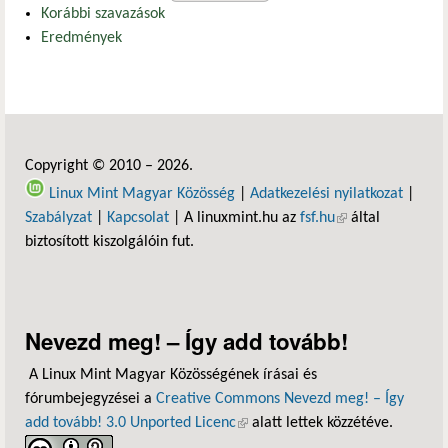
Korábbi szavazások
Eredmények
Copyright © 2010 – 2026.
Linux Mint Magyar Közösség
|
Adatkezelési nyilatkozat
|
Szabályzat
|
Kapcsolat
| A linuxmint.hu az
fsf.hu
(külső hivatkozás)
által
biztosított kiszolgálóin fut.
Nevezd meg! – Így add tovább!
A Linux Mint Magyar Közösségének írásai és
fórumbejegyzései a
Creative Commons Nevezd meg! – Így
add tovább! 3.0 Unported Licenc
(külső hivatkozás)
alatt lettek közzétéve.