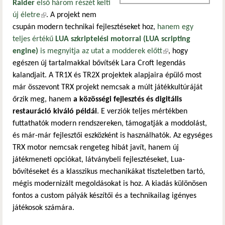
Raider
első három részét kelti
új életre
(külső hivatkozás)
. A projekt nem
csupán modern technikai fejlesztéseket hoz,
hanem egy
teljes értékű
LUA szkriptelési motorral (LUA scripting
engine)
is megnyitja az utat a modderek előtt
(külső hivatkozás)
, hogy
egészen új tartalmakkal bővítsék Lara Croft legendás
kalandjait. A TR1X és TR2X projektek alapjaira épülő most
már összevont TRX projekt nemcsak a múlt játékkultúráját
őrzik meg, hanem
a közösségi fejlesztés és digitális
restauráció kiváló példái
. E verziók teljes mértékben
futtathatók modern rendszereken, támogatják a moddolást,
és már-már fejlesztői eszközként is használhatók.
Az egységes
TRX motor nemcsak rengeteg hibát javít, hanem új
játékmeneti opciókat, látványbeli fejlesztéseket, Lua-
bővítéseket és a klasszikus mechanikákat tiszteletben tartó,
mégis modernizált megoldásokat is hoz. A kiadás különösen
fontos a custom pályák készítői és a technikailag igényes
játékosok számára.