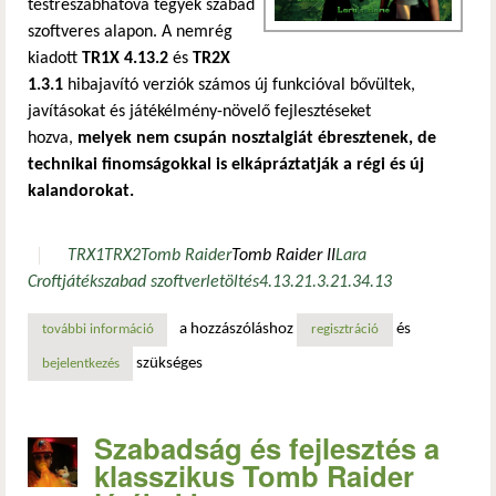
testreszabhatóvá tegyék szabad
szoftveres alapon. A nemrég
kiadott
TR1X 4.13.2
és
TR2X
1.3.1
hibajavító verziók számos új funkcióval bővültek,
javításokat és játékélmény-növelő fejlesztéseket
hozva,
melyek nem csupán nosztalgiát ébresztenek, de
technikai finomságokkal is elkápráztatják a régi és új
kalandorokat.
TRX1
TRX2
Tomb Raider
Tomb Raider II
Lara
Croft
játék
szabad szoftver
letöltés
4.13.2
1.3.2
1.3
4.13
a hozzászóláshoz
és
további információ
továbbfejlesztették a klasszikus tomb raider játékokat tar
regisztráció
szükséges
bejelentkezés
Szabadság és fejlesztés a
klasszikus Tomb Raider