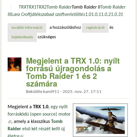
TRX
TRX1
TRX2
Tomb Raider
Tomb Raider II
Tomb Raider
III
Lara Croft
játék
szabad szoftver
letöltés
1.0
1.0.1
1.0.2
1.0.3
1
a hozzászóláshoz
és
további információ
from lara, with love: óriási frissítés a klasszikus tomb rai
regisztráció
szükséges
bejelentkezés
Megjelent a TRX 1.0: nyílt
forrású újragondolás a
Tomb Raider 1 és 2
számára
Beküldte
kami911
-
2025. nov. 27. 17:11
Megjelent a
TRX 1.0
,
egy nyílt
forráskódú (open source) motor
(külső hivatkozás)
, amely a klasszikus
Tomb
Raider
első két részét kelti új
életre
(külső hivatkozás)
.