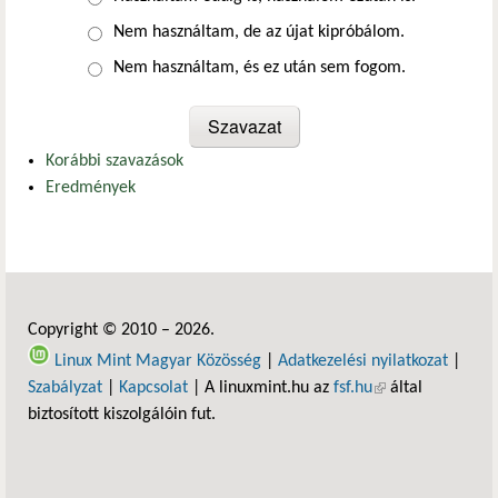
Nem használtam, de az újat kipróbálom.
Nem használtam, és ez után sem fogom.
Korábbi szavazások
Eredmények
Copyright © 2010 – 2026.
Linux Mint Magyar Közösség
|
Adatkezelési nyilatkozat
|
Szabályzat
|
Kapcsolat
| A linuxmint.hu az
fsf.hu
(külső hivatkozás)
által
biztosított kiszolgálóin fut.