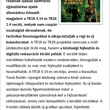
részének szabad szoftveres
újjászületése újabb
állomáshoz érkezett:
megjelent a TR1X 4.14 és TR2X
1.4 verzió, melyek nem csupán
nosztalgiát ébresztenek, de
technikai finomságokkal is elkápráztatják a régi és új
kalandorokat.
A TR1X és TR2X projektek nemcsak a múlt
játékkultúráját őrzik meg, hanem
a közösségi fejlesztés és
digitális restauráció kiváló példái
. E verziók teljes
mértékben futtathatók modern rendszereken, támogatják a
modifikációt, és már-már fejlesztői eszközként is
használhatók. A TR1X 4.14-es verziója, amely a klasszikus
Tomb Raider rajongói közösség számára kínál számos
újdonságot, hibajavítást és technikai fejlesztést. Az új kiadás
azonban komoly figyelmeztetéssel indul: a
pályaszerkesztőknek számolniuk kell a fájlszerkezet
változásával, amely nem kompatibilis a korábbi verziókkal. A
frissítés többek között új grafikai opciókat, fejlettebb