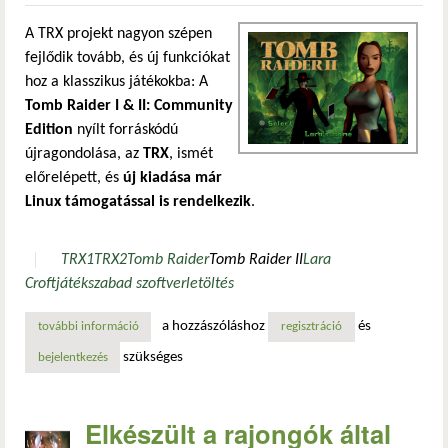
A TRX projekt nagyon szépen
fejlődik tovább, és új funkciókat
hoz a klasszikus játékokba: A
Tomb Raider I & II: Community
Edition
nyílt forráskódú
újragondolása, az
TRX
, ismét
előrelépett, és
új kiadása már
Linux támogatással is rendelkezik
.
TRX1
TRX2
Tomb Raider
Tomb Raider II
Lara
Croft
játék
szabad szoftver
letöltés
a hozzászóláshoz
és
további információ
szépen fejlődik a nyílt forráskódú tomb raider ii – már lin
regisztráció
szükséges
bejelentkezés
Elkészült a rajongók által