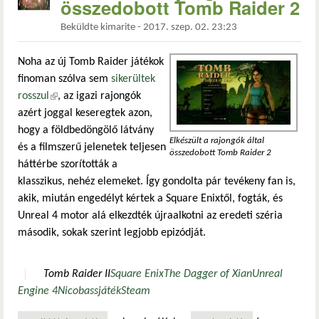
összedobott Tomb Raider 2
Beküldte
kimarite
-
2017. szep. 02. 23:23
Noha az új Tomb Raider játékok
finoman szólva sem
sikerültek
rosszul
(külső hivatkozás)
, az igazi rajongók
azért joggal keseregtek azon,
hogy a földbedöngölő látvány
Elkészült a rajongók által
és a filmszerű jelenetek teljesen
összedobott Tomb Raider 2
háttérbe szorították a
klasszikus, nehéz elemeket. Így gondolta pár tevékeny fan is,
akik, miután engedélyt kértek a Square Enixtől, fogták, és
Unreal 4 motor alá elkezdték újraalkotni az eredeti széria
második, sokak szerint legjobb epizódját.
Tomb Raider II
Square Enix
The Dagger of Xian
Unreal
Engine 4
Nicobass
játék
Steam