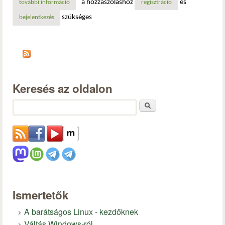
a hozzászóláshoz
és
további információ
elkészült a rajongók által összedobott tomb raider 2 tart
regisztráció
szükséges
bejelentkezés
Keresés az oldalon
Keresés
Ismertetők
A barátságos Linux - kezdőknek
Váltás Windows-ról