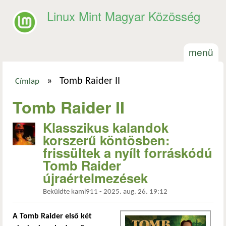
Ugrás a tartalomra
Linux Mint Magyar Közösség
menü
»
Tomb Raider II
Címlap
Jelenlegi hely
Tomb Raider II
Klasszikus kalandok
korszerű köntösben:
frissültek a nyílt forráskódú
Tomb Raider
újraértelmezések
Beküldte
kami911
-
2025. aug. 26. 19:12
A Tomb Raider első két