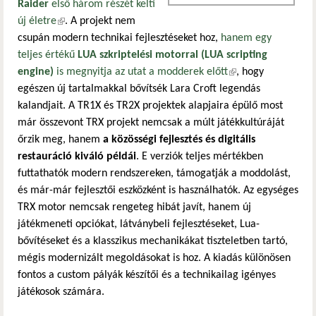
Raider
első három részét kelti
új életre
(külső hivatkozás)
. A projekt nem
csupán modern technikai fejlesztéseket hoz,
hanem egy
teljes értékű
LUA szkriptelési motorral (LUA scripting
engine)
is megnyitja az utat a modderek előtt
(külső hivatkozás)
, hogy
egészen új tartalmakkal bővítsék Lara Croft legendás
kalandjait. A TR1X és TR2X projektek alapjaira épülő most
már összevont TRX projekt nemcsak a múlt játékkultúráját
őrzik meg, hanem
a közösségi fejlesztés és digitális
restauráció kiváló példái
. E verziók teljes mértékben
futtathatók modern rendszereken, támogatják a moddolást,
és már-már fejlesztői eszközként is használhatók.
Az egységes
TRX motor nemcsak rengeteg hibát javít, hanem új
játékmeneti opciókat, látványbeli fejlesztéseket, Lua-
bővítéseket és a klasszikus mechanikákat tiszteletben tartó,
mégis modernizált megoldásokat is hoz. A kiadás különösen
fontos a custom pályák készítői és a technikailag igényes
játékosok számára.