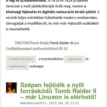
a régi és új kalandorokat.
A TR1X és TR2X projektek
nemcsak a múlt játékkultúráját őrzik meg, hanem
a
közösségi fejlesztés és digitális restauráció kiváló példái
. E
verziók teljes mértékben futtathatók modern rendszereken,
támogatják a modifikációt, és már-már fejlesztői eszközként
is használhatók.
TRX1
TRX2
Tomb Raider
Tomb Raider II
Lara
Croft
játék
szabad szoftver
letöltés
4.9
0.10
a hozzászóláshoz
és
további információ
klasszikus kalandok korszerű köntösben: a nyílt forráskód
regisztráció
szükséges
bejelentkezés
Szépen fejlődik a nyílt
forráskódú Tomb Raider II
– már Linuxon is elérhető!
Beküldte
kami911
-
2025. feb. 18. 21:29