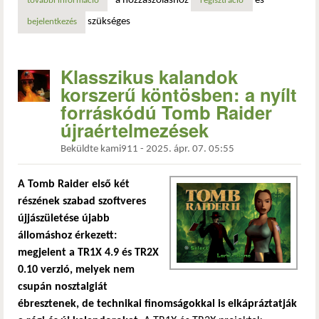
a hozzászóláshoz
és
további információ
szabadság és fejlesztés a klasszikus tomb raider játékokba
regisztráció
szükséges
bejelentkezés
Klasszikus kalandok
korszerű köntösben: a nyílt
forráskódú Tomb Raider
újraértelmezések
Beküldte
kami911
-
2025. ápr. 07. 05:55
A Tomb Raider első két
részének szabad szoftveres
újjászületése újabb
állomáshoz érkezett:
megjelent a TR1X 4.9 és TR2X
0.10 verzió, melyek nem
csupán nosztalgiát
ébresztenek, de technikai finomságokkal is elkápráztatják