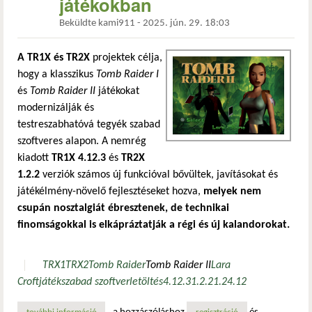
játékokban
Beküldte
kami911
-
2025. jún. 29. 18:03
A TR1X és TR2X
projektek célja,
hogy a klasszikus
Tomb Raider I
és
Tomb Raider II
játékokat
modernizálják és
testreszabhatóvá tegyék szabad
szoftveres alapon. A nemrég
kiadott
TR1X 4.12.3
és
TR2X
1.2.2
verziók számos új funkcióval bővültek, javításokat és
játékélmény-növelő fejlesztéseket hozva,
melyek nem
csupán nosztalgiát ébresztenek, de technikai
finomságokkal is elkápráztatják a régi és új kalandorokat.
TRX1
TRX2
Tomb Raider
Tomb Raider II
Lara
Croft
játék
szabad szoftver
letöltés
4.12.3
1.2.2
1.2
4.12