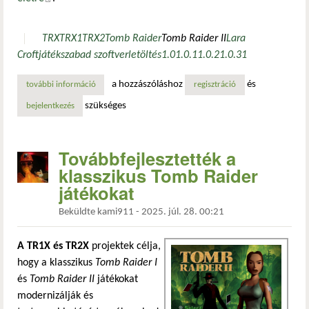
TRX
TRX1
TRX2
Tomb Raider
Tomb Raider II
Lara
Croft
játék
szabad szoftver
letöltés
1.0
1.0.1
1.0.2
1.0.3
1
a hozzászóláshoz
és
további információ
megjelent a trx 1.0: nyílt forrású újragondolás a tomb rai
regisztráció
szükséges
bejelentkezés
Továbbfejlesztették a
klasszikus Tomb Raider
játékokat
Beküldte
kami911
-
2025. júl. 28. 00:21
A TR1X és TR2X
projektek célja,
hogy a klasszikus
Tomb Raider I
és
Tomb Raider II
játékokat
modernizálják és