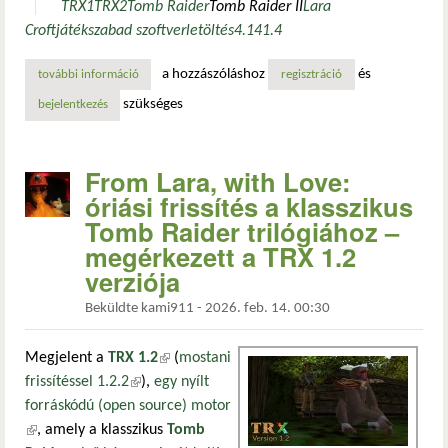
TRX1
TRX2
Tomb Raider
Tomb Raider II
Lara
Croft
játék
szabad szoftver
letöltés
4.14
1.4
a hozzászóláshoz
és
további információ
klasszikus kalandok korszerű köntösben: frissültek a nyíl
regisztráció
szükséges
bejelentkezés
From Lara, with Love:
óriási frissítés a klasszikus
Tomb Raider trilógiához –
megérkezett a TRX 1.2
verziója
Beküldte
kami911
-
2026. feb. 14. 00:30
Megjelent a
TRX 1.2
(külső hivatkozás)
(
mostani
frissítéssel 1.2.2
(külső hivatkozás)
),
egy nyílt
forráskódú (open source) motor
(külső hivatkozás)
, amely a klasszikus
Tomb