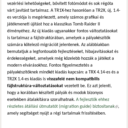
vezérlési lehetőségeket, bővített fotómódot és sok régóta
várt javítást tartalmaz. A TR1X-hez hasonlóan a TR2X, új, 1.4-
es verziója is megérkezett, amely számos grafikai és
játékmeneti újítást hoz a klasszikus Tomb Raider II
élményéhez. Az új kiadás ugyanakkor fontos változtatásokat
is tartalmaz a fájlstruktúrában, amelyek a pályakészítők
számára kötelező migrációt jelentenek. Az alábbiakban
bemutatjuk a legfontosabb fejlesztéseket, hibajavításokat és
érdekességeket, amelyek még közelebb hozzák a játékot a
modern elvárásokhoz. Fontos figyelmeztetés a
pályakészítőknek mindkét kiadás kapcsán: a TRX 4.14-es és a
TR2X 1.4-es kiadás is
visszafelé nem kompatibilis
fájlstruktúra-változtatásokat
vezetett be. Ez azt jelenti,
hogy a korábban készített pályák és modok bizonyos
esetekben átalakításra szorulhatnak.
A fejlesztők ehhez
részletes átállási útmutatót (migration guide) biztosítanak
(külső
,
amely segítséget nyújt a régi tartalmak frissítésében.
hivatko