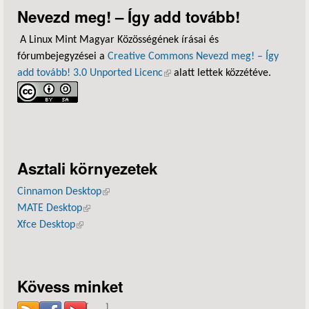
Nevezd meg! – Így add tovább!
A Linux Mint Magyar Közösségének írásai és
fórumbejegyzései a
Creative Commons Nevezd meg! – Így
add tovább! 3.0 Unported Licenc
(külső hivatkozás)
alatt lettek közzétéve.
Asztali környezetek
Cinnamon Desktop
(külső hivatkozás)
MATE Desktop
(külső hivatkozás)
Xfce Desktop
(külső hivatkozás)
Kövess minket