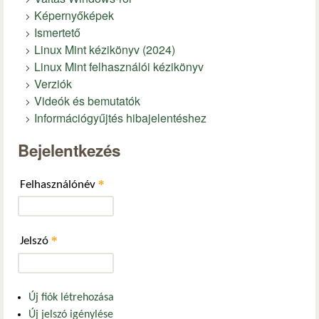
Képernyőképek
Ismertető
Linux Mint kézikönyv (2024)
Linux Mint felhasználói kézikönyv
Verziók
Videók és bemutatók
Információgyűjtés hibajelentéshez
Bejelentkezés
*
Felhasználónév
*
Jelszó
Új fiók létrehozása
Új jelszó igénylése