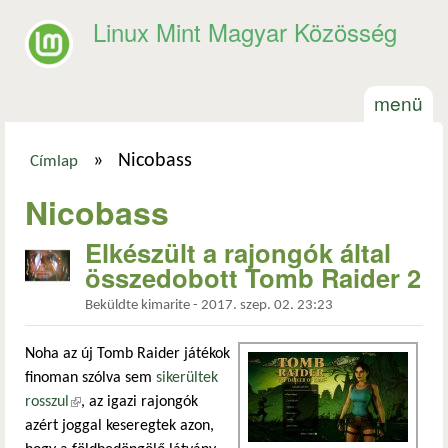
Ugrás a tartalomra
Linux Mint Magyar Közösség
menü
»
Nicobass
Címlap
Jelenlegi hely
Nicobass
Elkészült a rajongók által
összedobott Tomb Raider 2
Beküldte
kimarite
-
2017. szep. 02. 23:23
Noha az új Tomb Raider játékok
finoman szólva sem
sikerültek
rosszul
(külső hivatkozás)
, az igazi rajongók
azért joggal keseregtek azon,