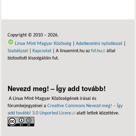
Copyright © 2010 – 2026.
Linux Mint Magyar Közösség
|
Adatkezelési nyilatkozat
|
Szabályzat
|
Kapcsolat
| A linuxmint.hu az
fsf.hu
(külső hivatkozás)
által
biztosított kiszolgálóin fut.
Nevezd meg! – Így add tovább!
A Linux Mint Magyar Közösségének írásai és
fórumbejegyzései a
Creative Commons Nevezd meg! – Így
add tovább! 3.0 Unported Licenc
(külső hivatkozás)
alatt lettek közzétéve.