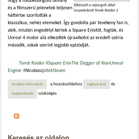
hogy a földbedöngölő látvány
Elkészült a rajongók által
és a filmszerű jelenetek teljesen
összedobott Tomb Raider 2
háttérbe szorították a
klasszikus, nehéz elemeket. Így gondolta pár tevékeny fan is,
akik, miután engedélyt kértek a Square Enixtől, fogták, és
Unreal 4 motor alá elkezdték újraalkotni az eredeti széria
második, sokak szerint legjobb epizódját.
Tomb Raider II
Square Enix
The Dagger of Xian
Unreal
Engine 4
Nicobass
játék
Steam
a hozzászóláshoz
és
további információ
elkészült a rajongók által összedobott tomb raider 2 tart
regisztráció
szükséges
bejelentkezés
Keresés az oldalon