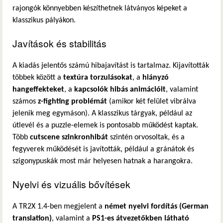
rajongók könnyebben készíthetnek látványos képeket a
klasszikus pályákon.
Javítások és stabilitás
A kiadás jelentős számú hibajavítást is tartalmaz. Kijavították
többek között a
textúra torzulásokat
, a
hiányzó
hangeffekteket
, a
kapcsolók hibás animációit
, valamint
számos
z-fighting problémát
(amikor két felület vibrálva
jelenik meg egymáson). A klasszikus tárgyak, például az
útlevél és a puzzle-elemek is pontosabb működést kaptak.
Több
cutscene szinkronhibát
szintén orvosoltak, és a
fegyverek működését is javították, például a gránátok és
szigonypuskák most már helyesen hatnak a harangokra.
Nyelvi és vizuális bővítések
A TR2X 1.4-ben megjelent a
német nyelvi fordítás (German
translation)
, valamint a
PS1-es átvezetőkben látható