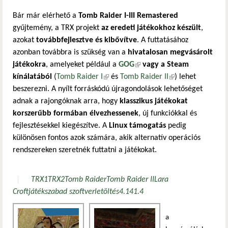
Bár már elérhető a
Tomb Raider I-III Remastered
gyűjtemény, a TRX projekt
az eredeti játékokhoz készült
,
azokat
továbbfejlesztve és kibővítve
. A futtatásához
azonban továbbra is szükség van a
hivatalosan megvásárolt
játékokra
, amelyeket például a
GOG
(külső hivatkozás)
vagy a Steam
kínálatából
(
Tomb Raider I
(külső hivatkozás)
és
Tomb Raider II
(külső hivatkozás)
) lehet
beszerezni. A nyílt forráskódú újragondolások lehetőséget
adnak a rajongóknak arra, hogy
klasszikus játékokat
korszerűbb formában élvezhessenek
, új funkciókkal és
fejlesztésekkel kiegészítve. A
Linux támogatás
pedig
különösen fontos azok számára, akik alternatív operációs
rendszereken szeretnék futtatni a játékokat.
TRX1
TRX2
Tomb Raider
Tomb Raider II
Lara
Croft
játék
szabad szoftver
letöltés
4.14
1.4
a