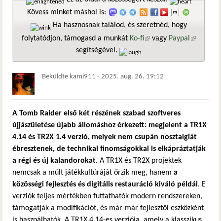
Kövess minket máshol is:
Ha hasznosnak találod, és szeretnéd, hogy
folytatódjon, támogasd a munkát
Ko-fi
(külső hivatkozás)
vagy
Paypal
(külső
segítségével.
hivatkozá
Beküldte
kami911
-
2025. aug. 26. 19:12
A Tomb Raider első két részének szabad szoftveres
újjászületése újabb állomáshoz érkezett: megjelent a TR1X
4.14 és TR2X 1.4 verzió, melyek nem csupán nosztalgiát
ébresztenek, de technikai finomságokkal is elkápráztatják
a régi és új kalandorokat.
A TR1X és TR2X projektek
nemcsak a múlt játékkultúráját őrzik meg, hanem
a
közösségi fejlesztés és digitális restauráció kiváló példái
. E
verziók teljes mértékben futtathatók modern rendszereken,
támogatják a modifikációt, és már-már fejlesztői eszközként
is használhatók. A TR1X 4.14-es verziója, amely a klasszikus