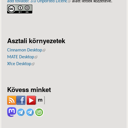
add tovább! 3.0 Unported Licenc
(külső hivatkozás)
alatt lettek közzétéve.
Asztali környezetek
Cinnamon Desktop
(külső hivatkozás)
MATE Desktop
(külső hivatkozás)
Xfce Desktop
(külső hivatkozás)
Kövess minket