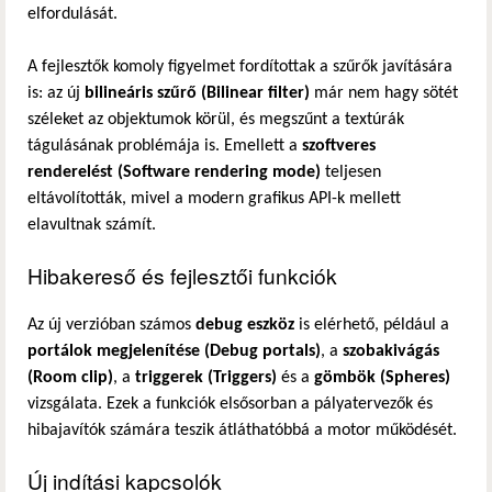
elfordulását.
A fejlesztők komoly figyelmet fordítottak a szűrők javítására
is: az új
bilineáris szűrő (Bilinear filter)
már nem hagy sötét
széleket az objektumok körül, és megszűnt a textúrák
tágulásának problémája is. Emellett a
szoftveres
renderelést (Software rendering mode)
teljesen
eltávolították, mivel a modern grafikus API-k mellett
elavultnak számít.
Hibakereső és fejlesztői funkciók
Az új verzióban számos
debug eszköz
is elérhető, például a
portálok megjelenítése (Debug portals)
, a
szobakivágás
(Room clip)
, a
triggerek (Triggers)
és a
gömbök (Spheres)
vizsgálata. Ezek a funkciók elsősorban a pályatervezők és
hibajavítók számára teszik átláthatóbbá a motor működését.
Új indítási kapcsolók