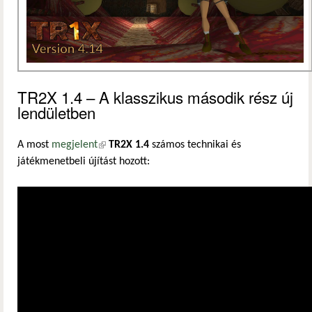
TR2X 1.4 – A klasszikus második rész új
lendületben
A most
megjelent
(külső hivatkozás)
TR2X 1.4
számos technikai és
játékmenetbeli újítást hozott: