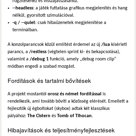
rögzítéséhez és visszajátszásához.
--headless
: a játék futtatása grafikus megjelenítés és hang
nélkül, gyorsított szimulációval.
-q / --quiet
: csak hibaüzenetek megjelenítése a
terminálban.
A konzolparancsok közül említést érdemel az új
/lua
kísérleti
parancs, a
/restless
(végtelen sprint ki- és bekapcsolása),
valamint a
/debug 1
funkció, amely „debug room clip”
módban engedi a szabad mozgást.
Fordítások és tartalmi bővítések
A projekt mostantól
orosz és német fordítással
is
rendelkezik, ami tovább bővíti a közösség elérését. Emellett a
fejlesztők új égboltokat (skybox) adtak két klasszikus
pályához:
The Cistern
és
Tomb of Tihocan
.
Hibajavítások és teljesítményfejlesztések