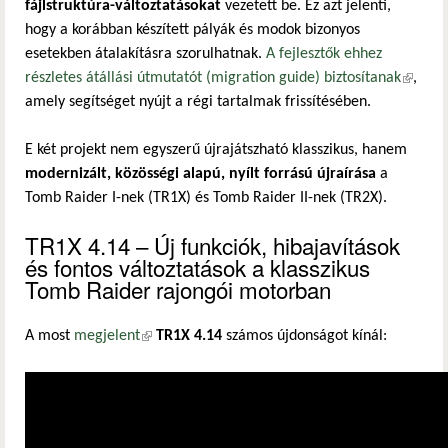
fájlstruktúra-változtatásokat
vezetett be. Ez azt jelenti,
hogy a korábban készített pályák és modok bizonyos
esetekben átalakításra szorulhatnak.
A fejlesztők ehhez
részletes átállási útmutatót (migration guide) biztosítanak
(külső
,
amely segítséget nyújt a régi tartalmak frissítésében.
hivatko
E két projekt nem egyszerű újrajátszható klasszikus, hanem
modernizált, közösségi alapú, nyílt forrású újraírása
a
Tomb Raider I-nek (TR1X) és Tomb Raider II-nek (TR2X).
TR1X 4.14 – Új funkciók, hibajavítások
és fontos változtatások a klasszikus
Tomb Raider rajongói motorban
A most
megjelent
(külső hivatkozás)
TR1X 4.14
számos újdonságot kínál: