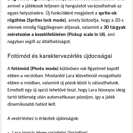
amivel a játékosok teljesen új hangulatot varázsolhatnak az
egyes helyszínekre. Új funkcióként megjelent a
sprite-ok
rögzítése (Sprites lock mode)
, amely biztosítja, hogy a 2D-s
elemek mindig függőlegesen álljanak, valamint a
3D tárgyak
méretezése a kezelőfelületen (Pickup scale in UI)
, ami
nagyban segíti az átláthatóságot.
Fotómód és karaktervezérlés újdonságai
A
fotómód (Photo mode)
különösen sok figyelmet kapott
ebben a verzióban. Mostantól Lara közvetlenül mozgatható
ebben a módban, valamint új pózok közül is választhatunk.
Emellett egy új opció lehetővé teszi, hogy Lara bizonyos ideig
tartó tétlenség után automatikusan pózoljon, így a játék
dinamikusabb hatást kelt.
A vezérléshez is érkeztek újdonságok:
Lara immár képes sprintelni (Sprinting).