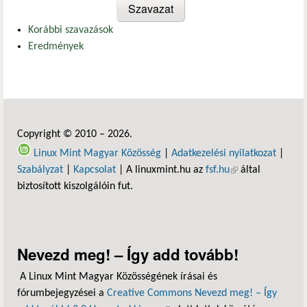
Korábbi szavazások
Eredmények
Copyright © 2010 – 2026.
Linux Mint Magyar Közösség
|
Adatkezelési nyilatkozat
|
Szabályzat
|
Kapcsolat
| A linuxmint.hu az
fsf.hu
(külső hivatkozás)
által
biztosított kiszolgálóin fut.
Nevezd meg! – Így add tovább!
A Linux Mint Magyar Közösségének írásai és
fórumbejegyzései a
Creative Commons Nevezd meg! – Így