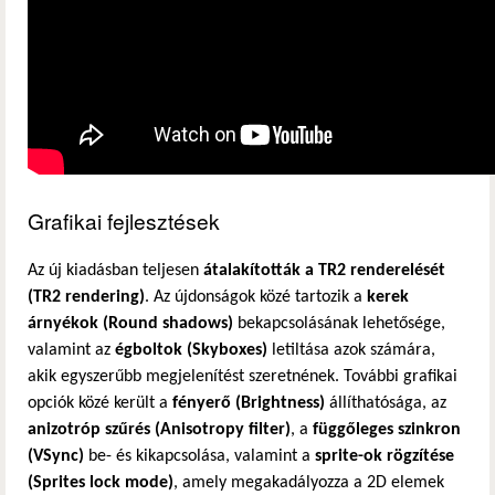
Grafikai fejlesztések
Az új kiadásban teljesen
átalakították a TR2 renderelését
(TR2 rendering)
. Az újdonságok közé tartozik a
kerek
árnyékok (Round shadows)
bekapcsolásának lehetősége,
valamint az
égboltok (Skyboxes)
letiltása azok számára,
akik egyszerűbb megjelenítést szeretnének. További grafikai
opciók közé került a
fényerő (Brightness)
állíthatósága, az
anizotróp szűrés (Anisotropy filter)
, a
függőleges szinkron
(VSync)
be- és kikapcsolása, valamint a
sprite-ok rögzítése
(Sprites lock mode)
, amely megakadályozza a 2D elemek