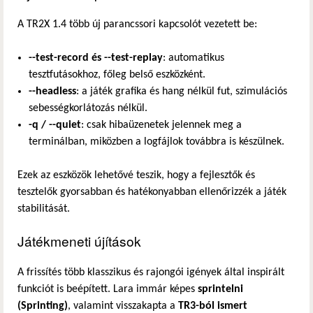
A TR2X 1.4 több új parancssori kapcsolót vezetett be:
--test-record és --test-replay
: automatikus
tesztfutásokhoz, főleg belső eszközként.
--headless
: a játék grafika és hang nélkül fut, szimulációs
sebességkorlátozás nélkül.
-q / --quiet
: csak hibaüzenetek jelennek meg a
terminálban, miközben a logfájlok továbbra is készülnek.
Ezek az eszközök lehetővé teszik, hogy a fejlesztők és
tesztelők gyorsabban és hatékonyabban ellenőrizzék a játék
stabilitását.
Játékmeneti újítások
A frissítés több klasszikus és rajongói igények által inspirált
funkciót is beépített. Lara immár képes
sprintelni
(Sprinting)
, valamint visszakapta a
TR3-ból ismert