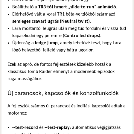
Beállítható a
TR3-tól ismert „slide-to-run” animáció
.
Elérhetővé vált a korai TR1 béta-verziókból származó
semleges csavart ugrás (Neutral twist)
.
Lara mostantól leugrás után meg tud fordulni és vissza tud
kapaszkodni egy peremre (
Controlled drops
).
Újdonság a
ledge jump
, amely lehetővé teszi, hogy Lara
lógó helyzetből felfelé vagy hátra ugorjon.
Ezek az apró, de fontos fejlesztések közelebb hozzák a
klasszikus Tomb Raider élményt a modernebb epizódok
rugalmasságához.
Új parancsok, kapcsolók és konzolfunkciók
A fejlesztők számos új parancsot és indítási kapcsolót adtak a
motorhoz:
--test-record
és
--test-replay
: automatikus végigjátszás