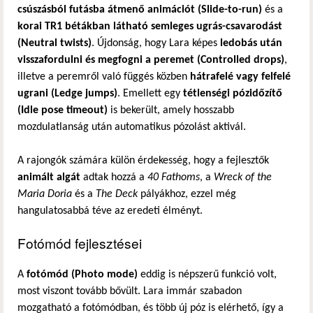
csúszásból futásba átmenő animációt (Slide-to-run)
és a
korai TR1 bétákban látható semleges ugrás-csavarodást
(Neutral twists)
. Újdonság, hogy Lara képes
ledobás után
visszafordulni és megfogni a peremet (Controlled drops)
,
illetve a peremről való függés közben
hátrafelé vagy felfelé
ugrani (Ledge jumps)
. Emellett egy
tétlenségi pózidőzítő
(Idle pose timeout)
is bekerült, amely hosszabb
mozdulatlanság után automatikus pózolást aktivál.
A rajongók számára külön érdekesség, hogy a fejlesztők
animált algát
adtak hozzá a
40 Fathoms
, a
Wreck of the
Maria Doria
és a
The Deck
pályákhoz, ezzel még
hangulatosabbá téve az eredeti élményt.
Fotómód fejlesztései
A
fotómód (Photo mode)
eddig is népszerű funkció volt,
most viszont tovább bővült. Lara immár szabadon
mozgatható a fotómódban, és több új póz is elérhető, így a