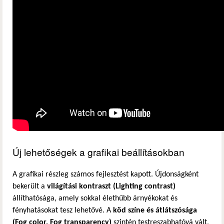
Új lehetőségek a grafikai beállításokban
A grafikai részleg számos fejlesztést kapott. Újdonságként
bekerült a
világítási kontraszt (Lighting contrast)
állíthatósága, amely sokkal élethűbb árnyékokat és
fényhatásokat tesz lehetővé. A
köd színe és átlátszósága
(Fog color, Fog transparency)
szintén testreszabhatóvá vált,