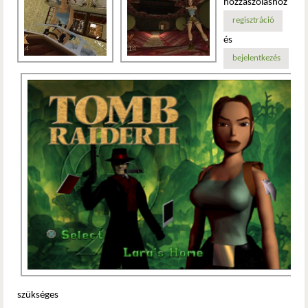
hozzászóláshoz
regisztráció
és
bejelentkezés
szükséges