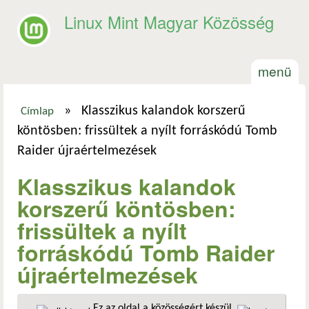
Ugrás a tartalomra
Linux Mint Magyar Közösség
menü
»
Klasszikus kalandok korszerű
Címlap
Jelenlegi hely
köntösben: frissültek a nyílt forráskódú Tomb
Raider újraértelmezések
Klasszikus kalandok
korszerű köntösben:
frissültek a nyílt
forráskódú Tomb Raider
újraértelmezések
Ez az oldal a közösségért készül.