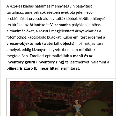
A 4.14-es kiadás hatalmas mennyiségű hibajavítást
tartalmaz, amelyek sok esetben évek óta jelen lévő
problémákat orvosolnak. Javították többek között a hiányzó
textúrákat az
Atlantisz
és
Vilcabamba
pályákon, a hibás
ajtóanimációkat, a rosszul megjelenített árnyékokat és a
fotómódhoz kapcsolódó bugokat. Külön említést érdemel a
vízesés-objektumok (waterfall objects)
hibáinak javítása,
amelyek eddig bizonyos helyzetekben nem működtek
megfelelően. Emellett optimalizálták a
menü és az
inventory gyűrű (inventory ring)
teljesítményét, valamint a
bilineáris szűrő (bilinear filter)
élsimítását.