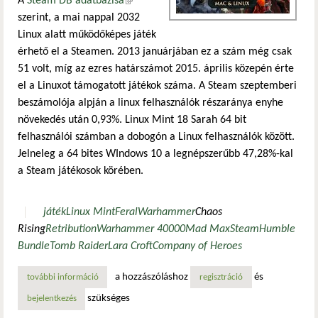
A
Steam DB adatbázisa
(külső hivatkozás)
szerint, a mai nappal 2032
Linux alatt működőképes játék
érhető el a Steamen. 2013 januárjában ez a szám még csak
51 volt, míg az ezres határszámot 2015. április közepén érte
el a Linuxot támogatott játékok száma. A Steam szeptemberi
beszámolója alpján a linux felhasználók részaránya enyhe
növekedés után 0,93%. Linux Mint 18 Sarah 64 bit
felhasználói számban a dobogón a Linux felhasználók között.
Jelneleg a 64 bites WIndows 10 a legnépszerűbb 47,28%-kal
a Steam játékosok körében.
játék
Linux Mint
Feral
Warhammer
Chaos
Rising
Retribution
Warhammer 40000
Mad Max
Steam
Humble
Bundle
Tomb Raider
Lara Croft
Company of Heroes
a hozzászóláshoz
és
további információ
új játékok a steamen és több, mint 2000 játék összesen ta
regisztráció
szükséges
bejelentkezés