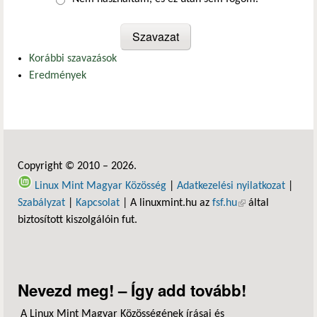
Korábbi szavazások
Eredmények
Copyright © 2010 – 2026.
Linux Mint Magyar Közösség
|
Adatkezelési nyilatkozat
|
Szabályzat
|
Kapcsolat
| A linuxmint.hu az
fsf.hu
(külső hivatkozás)
által
biztosított kiszolgálóin fut.
Nevezd meg! – Így add tovább!
A Linux Mint Magyar Közösségének írásai és