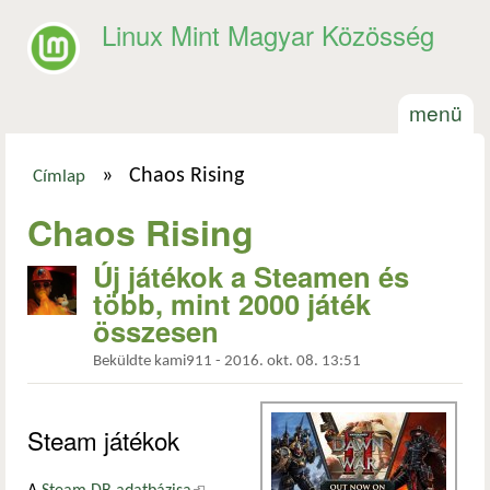
Ugrás a tartalomra
Linux Mint Magyar Közösség
menü
»
Chaos Rising
Címlap
Jelenlegi hely
Chaos Rising
Új játékok a Steamen és
több, mint 2000 játék
összesen
Beküldte
kami911
-
2016. okt. 08. 13:51
Steam játékok