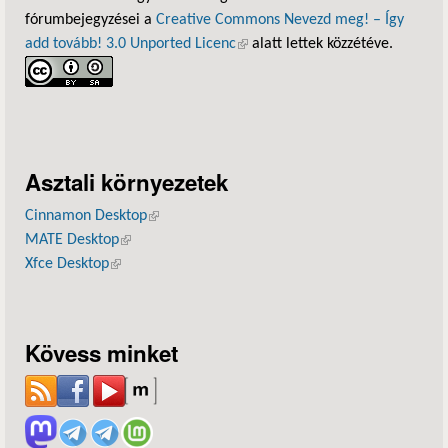
fórumbejegyzései a
Creative Commons Nevezd meg! – Így
add tovább! 3.0 Unported Licenc
(külső hivatkozás)
alatt lettek közzétéve.
Asztali környezetek
Cinnamon Desktop
(külső hivatkozás)
MATE Desktop
(külső hivatkozás)
Xfce Desktop
(külső hivatkozás)
Kövess minket