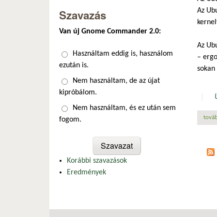
Az Ubu
Szavazás
kernel
Van új Gnome Commander 2.0:
Az Ubu
Választások
Használtam eddig is, használom
– ergo
ezután is.
sokan 
Nem használtam, de az újat
kipróbálom.
Nem használtam, és ez után sem
továb
fogom.
Korábbi szavazások
Eredmények