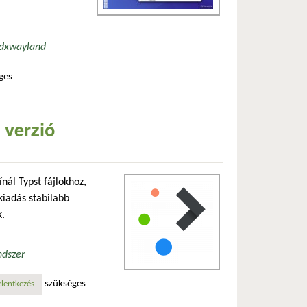
d
xwayland
ges
tart a kde tartalommal kapcsolatosan
 verzió
nál Typst fájlokhoz,
kiadás stabilabb
k.
ndszer
szükséges
elentkezés