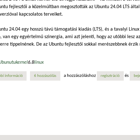
ntu fejlesztői a közelmúltban megosztották az Ubuntu 24.04 LTS által
verzióval kapcsolatos terveiket.
ntu 24.04 egy hosszú távú támogatási kiadás (LTS), és a tavalyi Linux 
, van egy egyértelmű szinergia, ami azt jelenti, hogy az utóbbi lesz a
erre tippelnének. De az Ubuntu fejlesztői sokkal merészebbnek érzik
Ubunutu
kernel
6.8
linux
a hozzászóláshoz
és
bi információ
6.8-as kernellel jön az új ubuntu tartalommal kapcsolatosan
6 hozzászólás
regisztráció
bej