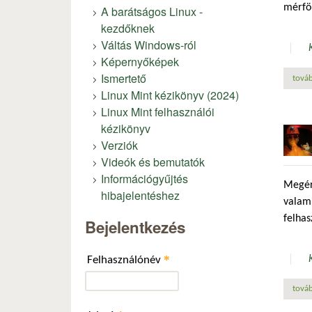
mérföl
A barátságos Linux -
kezdőknek
Váltás Windows-ról
Képernyőképek
Ismertető
továb
Linux Mint kézikönyv (2024)
Linux Mint felhasználói
kézikönyv
Verziók
Videók és bemutatók
Információgyűjtés
Megérk
hibajelentéshez
valami
felhas
Bejelentkezés
*
Felhasználónév
továb