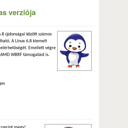
as verziója
lső hivatkozás)
.8 újdonságai között számos
álható. A Linux 6.8 kiemelt
 elérhetőségét. Emellett végre
 az AMD WBRF támogatást is.
ges
an
 szerint megy!