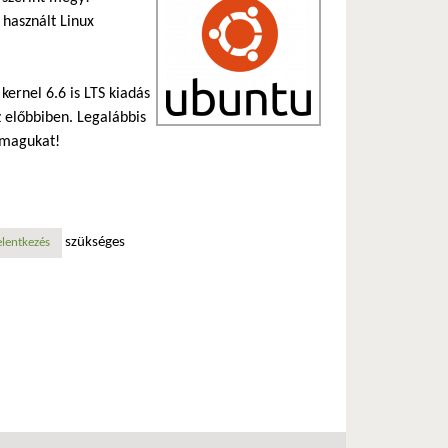
 használt Linux
kernel 6.6 is LTS kiadás
z előbbiben. Legalábbis
 magukat!
szükséges
elentkezés