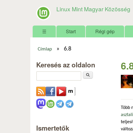
Linux Mint Magyar Közösség
Főmenü
☰
Start
Régi gép
»
6.8
Címlap
Jelenlegi hely
6.
Keresés az oldalon
Keresés
Több 
asztal
teljes
Ismertetők
változ