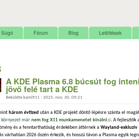
Ugrás a tartalomra
Súgó
Fórum
Blog
Letöltések
8
A KDE Plasma 6.8 búcsút fog inten
jövő felé tart a KDE
Beküldte
kami911
-
2025. nov. 30. 09:21
mint
három évtized
után a KDE projekt döntő lépésre szánta el magá
i környezet már
nem fog X11 munkamenetet kínálni
(külső hivatkozá
. A fejlesztők 
ítmény és a fenntarthatóság érdekében áttérnek a
Wayland-exkluzív
ás várhatóan 2026 őszén érkezik, és hosszú távon a Plasma egyik leg