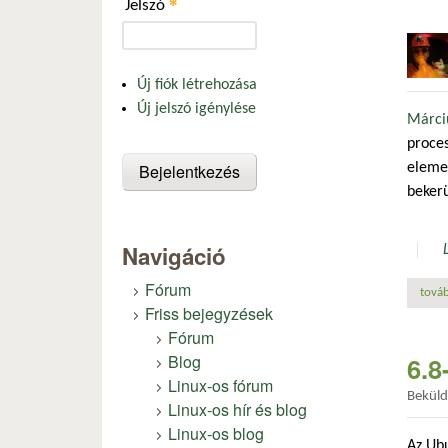
*
Jelszó
Új fiók létrehozása
Új jelszó igénylése
Márciu
proces
elemei
bekerü
Navigáció
Fórum
továb
Friss bejegyzések
Fórum
Blog
6.8
Linux-os fórum
Bekül
Linux-os hír és blog
Linux-os blog
Az Ubu