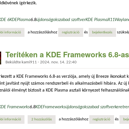
dkövének ígérkezik.
KDE 6
KDE
Plasma
6.8
újdonságok
szabad szoftver
KDE Plasma
X11
Waylan
a hozzászóláshoz
és
szüksé
bi információ
a kde plasma 6.8 búcsút fog inteni az x11-nek, wayland-only jövő felé 
regisztráció
bejelentkezés
Terítéken a KDE Frameworks 6.8-as
Beküldte
kami911
-
2024. nov. 14. 22:40
ezett a KDE Frameworks 6.8-as verziója, amely új Breeze ikonokat kí
nt javítást nyújt számos rendszerbeli és alkalmazásbeli hibára. Az új 
ználói élményt biztosít a KDE Plasma asztali környezet felhasználóina
KDE Frameworks
6.8
KDE
Frameworks
újdonságok
szabad szoftver
keretre
a hozzászóláshoz
és
bi információ
terítéken a kde frameworks 6.8-as verzió tartalommal kapcsolatosan
2 hozzászólás
regisztráció
bej