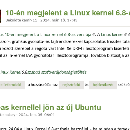
10-én megjelent a Linux kernel 6.8-
Beküldte
kami911
-
2024. már. 18. 17:43
s 10-én megjelent a Linux kernel 6.8-as verziója
(külső hivatkozás)
. A
Linux kernel
(kü
6
szor-, grafikus gyorsító- és fájlrendszerekkel kapcsolatos frissítés tal
 között szerepel a régóta várt Intel Xe DRM illesztőprogram kísérleti
l az in-kernel IAA gyorsítótár illesztőprogramja, továbbá biztosítja
Linux Kernel
6.8
szabad szoftver
újdonság
letöltés
a hozzászóláshoz
és
szüksé
bi információ
10-én megjelent a linux kernel 6.8-as verziója tartalommal kapcsolatos
regisztráció
bejelentkezés
-as kernellel jön az új Ubuntu
dte
balacy
-
2024. feb. 05. 06:01
ntu 24.04 a Linux Kernel 6.8-at fogja használni – ha minden a tervek