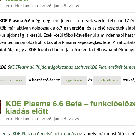
Beküldte
kami911
-
2026. jan. 18. 21:35
KDE Plasma 6.6
még meg sem jelent – a tervek szerint február 17-én 
ztők már aktívan dolgoznak a
6.7-es verzión
, és az első részletek ala
kus újdonság is készül. Ezek közül több közvetlenül a mindennapi haszn
en technikai oldalról is bővül a Plasma képességkészlete. A változt
tatják, hogy a KDE tovább finomítja a 6.x széria felhasználói élményé
KDE 6
KDE
Plasma
6.7
újdonságok
szabad szoftver
KDE Plasma
sötét téma
a hozzászóláshoz
és
szüksé
bi információ
kde plasma 6.7: azonnali váltás a világos és a sötét mód között tartalo
regisztráció
bejelentkezés
KDE Plasma 6.6 Beta – funkcióelőzet
kiadás előtt
Beküldte
kami911
-
2026. jan. 16. 20:25
ent a KDE Plasma 6.6 első béta kiadása
(külső hivatkozás)
, amely már most átfogó ké