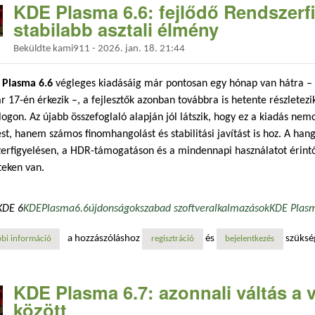
KDE Plasma 6.6: fejlődő Rendszerfi
stabilabb asztali élmény
Beküldte
kami911
-
2026. jan. 18. 21:44
 Plasma 6.6
végleges kiadásáig már pontosan egy hónap van hátra – a
r 17-én érkezik –, a fejlesztők azonban továbbra is hetente részletez
ogon. Az újabb összefoglaló alapján jól látszik, hogy ez a kiadás nem
st, hanem számos finomhangolást és stabilitási javítást is hoz. A hang
erfigyelésen, a HDR-támogatáson és a mindennapi használatot érintő
teken van.
KDE 6
KDE
Plasma
6.6
újdonságok
szabad szoftver
alkalmazások
KDE Plas
a hozzászóláshoz
és
szüksé
bi információ
kde plasma 6.6: fejlődő rendszerfigyelő, hdr-kalibráció és stabilabb as
regisztráció
bejelentkezés
KDE Plasma 6.7: azonnali váltás a 
között