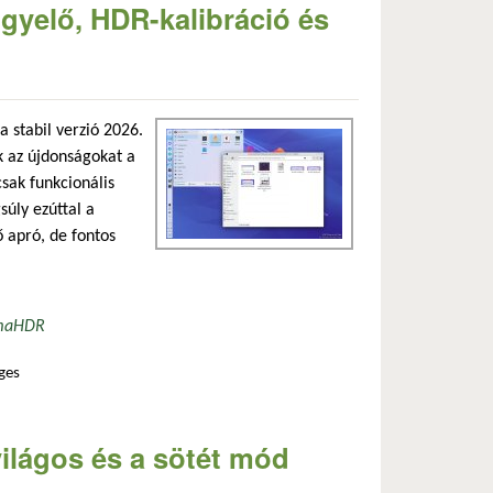
gyelő, HDR-kalibráció és
 stabil verzió 2026.
ik az újdonságokat a
csak funkcionális
súly ezúttal a
 apró, de fontos
ma
HDR
ges
ztali élmény tartalommal kapcsolatosan
világos és a sötét mód