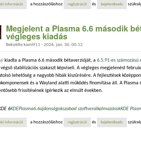
a hozzászóláshoz
és
szüksé
bi információ
plasma 6.7: globális gyorsbillentyű érkezik az értesítések törléséhez t
regisztráció
bejelentkezés
Megjelent a Plasma 6.6 második bét
végleges kiadás
Beküldte
kami911
-
2026. jan. 30. 00:12
(külső hivatkozás)
kiadta a Plasma 6.6 második bétaverzióját, a
6.5.91-es számozású 
végső stabilizációs szakaszt képviseli. A végleges megjelenést február
utolsó lehetőség a nagyobb hibák kiszűrésére. A fejlesztések középpon
pkomponensek és a Wayland alatti működés finomítása áll. A Plasma 
entősebb frissítésének ígérkezik az elmúlt években.
KDE 6
KDE
Plasma
6.6
újdonságok
szabad szoftver
alkalmazások
KDE Plas
a hozzászóláshoz
és
szüksé
bi információ
megjelent a plasma 6.6 második bétája, közeleg a februári végleges kia
regisztráció
bejelentkezés