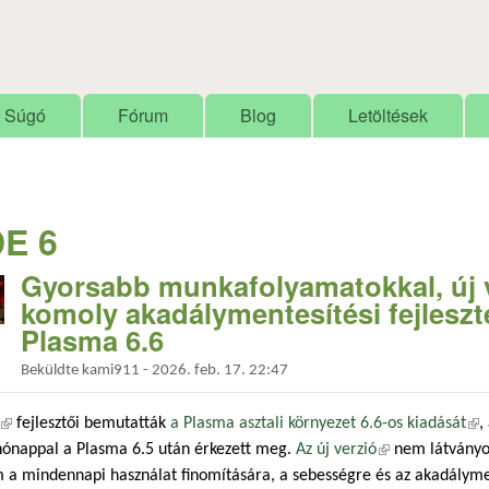
Ugrás a tartalomra
Súgó
Fórum
Blog
Letöltések
E 6
Gyorsabb munkafolyamatokkal, új vi
komoly akadálymentesítési fejleszt
Plasma 6.6
Beküldte
kami911
-
2026. feb. 17. 22:47
(külső hivatkozás)
fejlesztői bemutatták
a Plasma asztali környezet 6.6-os kiadását
(kü
,
hónappal a Plasma 6.5 után érkezett meg.
Az új verzió
(külső hivatkozá
nem látványos
 a mindennapi használat finomítására, a sebességre és az akadályme