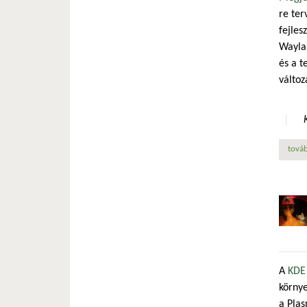
re ter
fejles
Waylan
és a t
változ
továb
A
KDE 
környe
a Plas