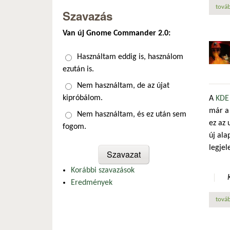
továb
Szavazás
Van új Gnome Commander 2.0:
Választások
Használtam eddig is, használom
ezután is.
Nem használtam, de az újat
kipróbálom.
A
KDE
már a 
Nem használtam, és ez után sem
ez az 
fogom.
új ala
legjel
Korábbi szavazások
Eredmények
továb