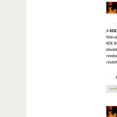
A
KDE
februá
KDE Bl
bővülé
rendsz
részle
továb