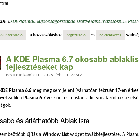
trál.
KDE 6
KDE
Plasma
6.6
újdonságok
szabad szoftver
alkalmazások
KDE Plas
a hozzászóláshoz
és
szüksé
bi információ
gyorsabb munkafolyamatokkal, új virtuális billentyűzettel és komoly ak
regisztráció
bejelentkezés
A KDE Plasma 6.7 okosabb ablaklist
fejlesztéseket kap
Beküldte
kami911
-
2026. feb. 11. 23:42
KDE Plasma 6.6
még meg sem jelent (várhatóan február 17-én érkezik
vel zajlik a
Plasma 6.7
verzión, és mostanra körvonalazódnak az első
ságok.
abb és átláthatóbb Ablaklista
szembeötlőbb újítás a
Window List
widget továbbfejlesztése. A Plasm