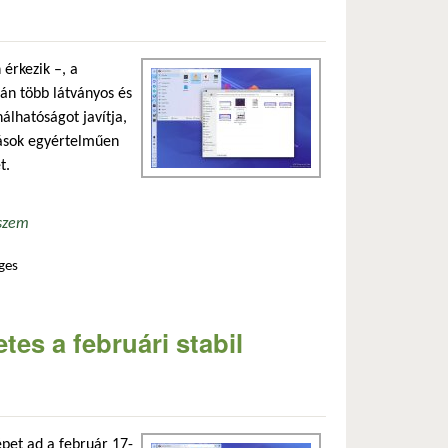
érkezik –, a
pján több látványos és
álhatóságot javítja,
atások egyértelműen
t.
szem
ges
mmal kapcsolatosan
es a februári stabil
pet ad a február 17-