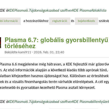
KDE 6
KDE
Plasma
6.7
újdonságok
szabad szoftver
KDE Plasma
Ablaklista
a hozzászóláshoz
és
szüksé
bi információ
a kde plasma 6.7 okosabb ablaklistát és ablakkezelési fejlesztéseket ka
regisztráció
bejelentkezés
Plasma 6.7: globális gyorsbillentyű
törléséhez
Beküldte
kami911
-
2026. feb. 01. 23:40
Plasma 6.6 megjelenése még hátravan, a KDE fejlesztői már gőzerőve
n. Az első információk alapján a következő kiadás több aprónak tűnő
latban kifejezetten hasznos újdonságot hoz. Különösen az értesítések 
tek és a vizuális finomhangolás terén várhatók előrelépések. A cél egy
ezetesebb és gyorsabban kezelhető Plasma asztali környezet.
KDE 6
KDE
Plasma
6.7
újdonságok
szabad szoftver
KDE Plasma
billentyűze