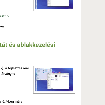
ma
KISS
ges
adálymentesítési fejlesztésekkel hódít a kde plasma 6.6 tartalommal kapcsolatosan
át és ablakkezelési
), a fejlesztés már
 látványos
a 6.7-ben már: