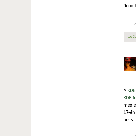
finomh
továb
A
KDE
KDE fe
megjel
17-én
beszá