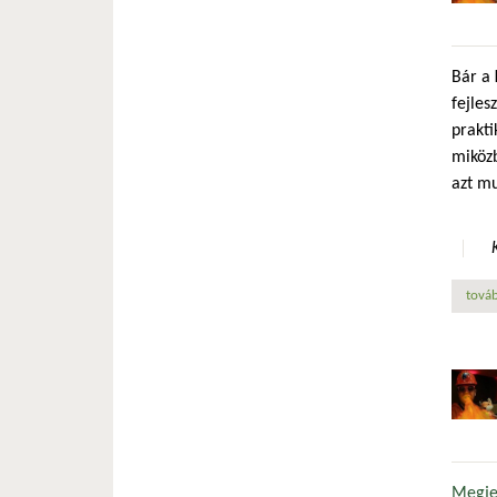
Bár a
fejles
prakti
miközb
azt mu
továb
Megjel