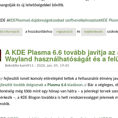
angolják és új lehetőségekkel bővítik.
KDE 6
KDE
Plasma
6.6
újdonságok
szabad szoftver
alkalmazások
KDE Plas
a hozzászóláshoz
és
szüksé
bi információ
kde plasma 6.6: február 17-én érkezik a legújabb asztali környezet tar
regisztráció
bejelentkezés
A KDE Plasma 6.6 tovább javítja az
Wayland használhatóságát és a felü
Beküldte
kami911
-
2026. jan. 05. 19:45
(külső hivatkozás)
fejlesztői ismét komoly előrelépést tettek a felhasználói élmény j
jlesztői tovább dolgoznak a
Plasma 6.6
kiadáson.
(külső hivatkozás)
Bár a végleges, st
enéséig még több mint egy hónap van hátra – a jelenlegi tervek sze
érkezik –, a KDE Blogon továbbra is heti rendszerességgel jelennek 
molók.