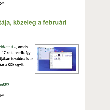
ges
artalommal kapcsolatosan
ája, közeleg a februári
előzetest
(külső hivatkozás)
, amely
 17-re tervezik, így
tjában továbbra is az
6.6 a KDE egyik
ma
KISS
ges
dás tartalommal kapcsolatosan