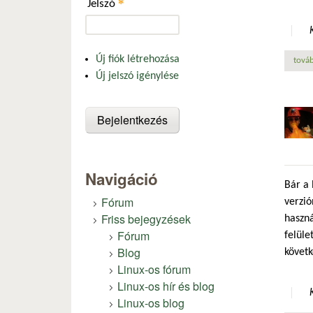
*
Jelszó
Új fiók létrehozása
továb
Új jelszó igénylése
Navigáció
Bár a 
Fórum
verzió
Friss bejegyzések
haszná
Fórum
felüle
Blog
követk
Linux-os fórum
Linux-os hír és blog
Linux-os blog