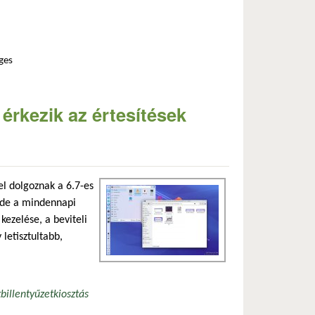
ges
p tartalommal kapcsolatosan
 érkezik az értesítések
l dolgoznak a 6.7-es
, de a mindennapi
kezelése, a beviteli
 letisztultabb,
t
billentyűzetkiosztás