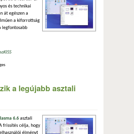
nyos és technikai
en át egészen a
lműen a kiforrottság
a legfontosabb
ma
KISS
ges
rtalommal kapcsolatosan
ik a legújabb asztali
lasma 6.6
asztali
 frissítés célja, hogy
elhasználói élményt