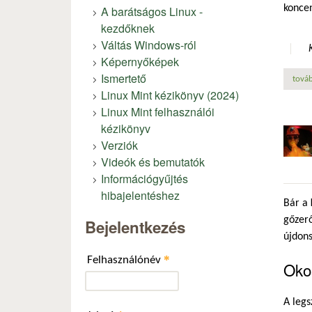
koncen
A barátságos Linux -
kezdőknek
Váltás Windows-ról
Képernyőképek
Ismertető
továb
Linux Mint kézikönyv (2024)
Linux Mint felhasználói
kézikönyv
Verziók
Videók és bemutatók
Információgyűjtés
hibajelentéshez
Bár a
gőzerő
Bejelentkezés
újdon
*
Felhasználónév
Okos
A leg