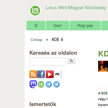
Linux Mint Magyar Közösség
Főmenü
☰
Start
Régi gép
»
KDE 6
Címlap
Jelenlegi hely
KD
Keresés az oldalon
Keresés
A
KDE
négy 
Ismertetők
hanem