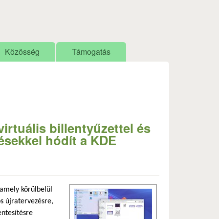
Közösség
Támogatás
rtuális billentyűzettel és
ésekkel hódít a KDE
lső hivatkozás)
 amely körülbelül
s)
 újratervezésre,
ntesítésre