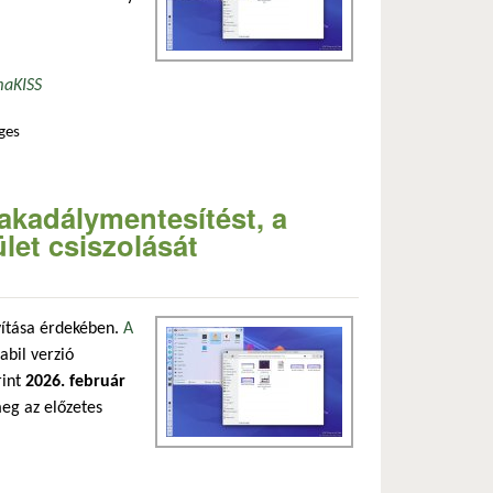
ma
KISS
ges
talommal kapcsolatosan
 akadálymentesítést, a
let csiszolását
avítása érdekében.
A
abil verzió
rint
2026. február
meg az előzetes