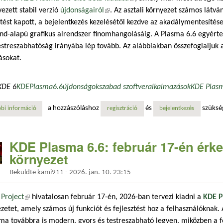
vezett stabil verzió
újdonságairól
(külső hivatkozás)
. Az asztali környezet számos látvá
ztést kapott, a bejelentkezés kezelésétől kezdve az akadálymentesítés
d-alapú grafikus alrendszer finomhangolásáig. A Plasma 6.6 egyérte
estreszabhatóság irányába lép tovább. Az alábbiakban összefoglaljuk 
ásokat.
KDE 6
KDE
Plasma
6.6
újdonságok
szabad szoftver
alkalmazások
KDE Plas
a hozzászóláshoz
és
szüksé
bi információ
kde plasma 6.6 beta – funkcióelőzetes a februári stabil kiadás előtt ta
regisztráció
bejelentkezés
KDE Plasma 6.6: február 17-én érkez
környezet
Beküldte
kami911
-
2026. jan. 10. 23:15
Project
(külső hivatkozás)
hivatalosan február 17-én, 2026-ban tervezi kiadni a
KDE P
zetet, amely számos új funkciót és fejlesztést hoz a felhasználóknak. A
ma továbbra is modern, gyors és testreszabható legyen, miközben a f