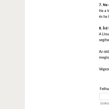
7. Ne 
Ha a t
és ha 
8. Írd
A Linu
segíts
Az old
megis
Végeze
Felh
Szóköz