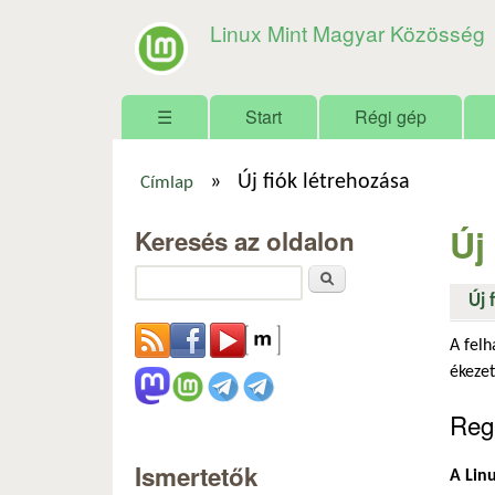
Linux Mint Magyar Közösség
Főmenü
☰
Start
Régi gép
»
Új fiók létrehozása
Címlap
Jelenlegi hely
Új
Keresés az oldalon
Keresés
Új 
A felh
ékezet
Regi
Ismertetők
A Linu