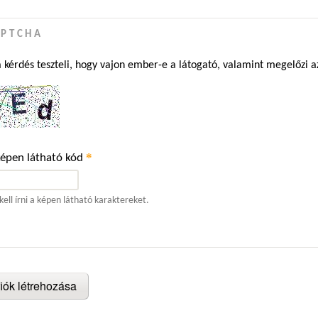
APTCHA
a kérdés teszteli, hogy vajon ember-e a látogató, valamint megelőzi 
*
képen látható kód
kell írni a képen látható karaktereket.