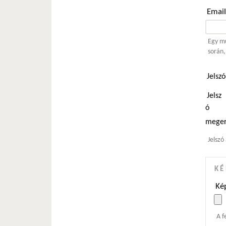
Emai
Egy mű
során,
Jelsz
Jelsz
ó
meger
Jelszó
KÉ
Kép
A f