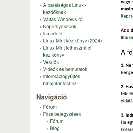
vagy r
A barátságos Linux -
maxim
kezdőknek
Kapcs
Váltás Windows-ról
Képernyőképek
Az old
Ismertető
linux
Linux Mint kézikönyv (2024)
Linux Mint felhasználói
A fó
kézikönyv
Verziók
1. Ne 
Videók és bemutatók
Renget
Információgyűjtés
hibajelentéshez
2. Has
Mielőt
Navigáció
oldalá
Fórum
Friss bejegyzések
3. Ind
Fórum
Ha eg
Blog
hozzás