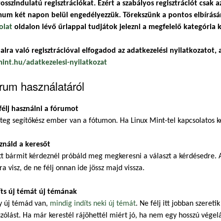
osszindulatú regisztrációkat. Ezért a szabályos regisztrációt csak a
um két napon belül engedélyezzük. Törekszünk a pontos elbírásár
olat
oldalon lévő űrlappal tudjátok jelezni a megfelelő kategória k
alra való regisztrációval elfogadod az adatkezelési nyilatkozatot, a
mint.hu/adatkezelesi-nyilatkozat
rum használatáról
félj használni a fórumot
eg segítőkész ember van a fótumon. Ha Linux Mint-tel kapcsolatos ké
ználd a keresőt
t bármit kérdeznél próbáld meg megkeresni a választ a kérdésedre. A
ra visz, de ne félj onnan ide jössz majd vissza.
íts új témát új témának
y új témád van,
mindig indíts neki új témát
. Ne félj itt jobban szeret
zólást. Ha már kerestél rájöhettél miért jó, ha nem egy hosszú végel