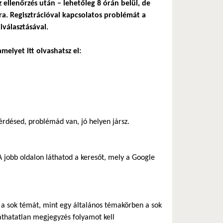
z ellenőrzés után – lehetőleg 8 órán belül, de
a. Regisztrációval kapcsolatos problémát a
iválasztásával.
melyet itt olvashatsz el:
rdésed, problémád van, jó helyen jársz.
 jobb oldalon láthatod a keresőt, mely a Google
ik a sok témát, mint egy általános témakörben a sok
áthatatlan megjegyzés folyamot kell