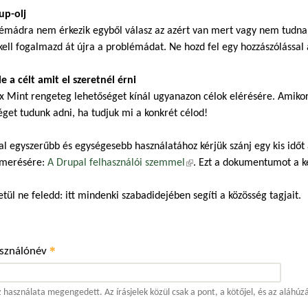
up-olj
émádra nem érkezik egyből válasz az azért van mert vagy nem tudnak,
kell fogalmazd át újra a problémádat. Ne hozd fel egy hozzászólással a
 le a célt amit el szeretnél érni
x Mint rengeteg lehetőséget kínál ugyanazon célok elérésére. Amiko
éget tudunk adni, ha tudjuk mi a konkrét célod!
al egyszerűbb és egységesebb használatához kérjük szánj egy kis időt
merésére:
A Drupal felhasználói szemmel
(külső hivatkozás)
. Ezt a dokumentumot a 
tül ne feledd: itt mindenki szabadidejében segíti a közösség tagjait.
*
asználónév
 használata megengedett. Az írásjelek közül csak a pont, a kötőjel, és az aláhúz