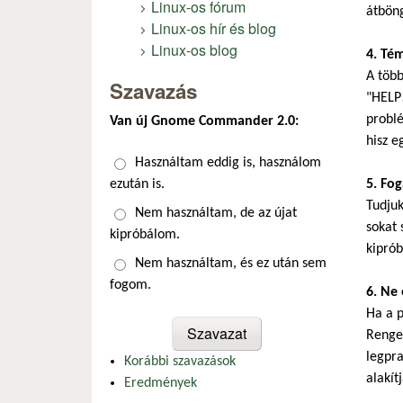
Linux-os fórum
átböng
Linux-os hír és blog
Linux-os blog
4. Té
A több
Szavazás
"HELP!
problé
Van új Gnome Commander 2.0:
hisz e
Választások
Használtam eddig is, használom
ezután is.
5. Fo
Tudju
Nem használtam, de az újat
sokat 
kipróbálom.
kiprób
Nem használtam, és ez után sem
fogom.
6. Ne 
Ha a p
Renget
legpra
Korábbi szavazások
alakítj
Eredmények