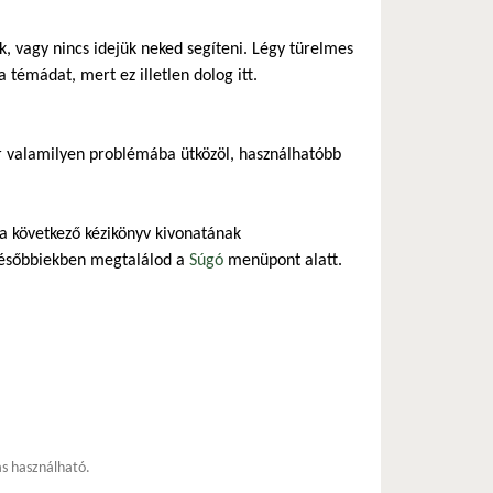
 vagy nincs idejük neked segíteni. Légy türelmes
 témádat, mert ez illetlen dolog itt.
r valamilyen problémába ütközöl, használhatóbb
 a következő kézikönyv kivonatának
későbbiekben megtalálod a
Súgó
menüpont alatt.
ás használható.