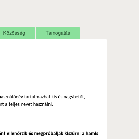
Közösség
Támogatás
használónév tartalmazhat kis és nagybetűt,
nt a teljes nevet használni.
ént ellenőrzik és megpróbálják kiszűrni a hamis