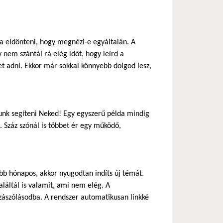
ja eldönteni, hogy megnézi-e egyáltalán. A
 nem szántál rá elég időt, hogy leírd a
 adni. Ekkor már sokkal könnyebb dolgod lesz,
nk segíteni Neked! Egy egyszerű példa mindig
 Száz szónál is többet ér egy működő,
b hónapos, akkor nyugodtan indíts új témát.
láltál is valamit, ami nem elég. A
zászólásodba. A rendszer automatikusan linkké