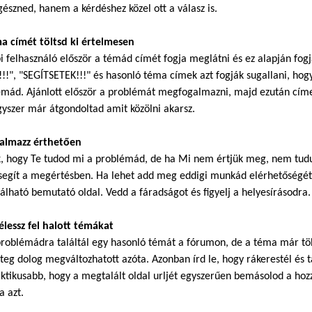
észned, hanem a kérdéshez közel ott a válasz is.
ma címét töltsd ki értelmesen
i felhasználó először a témád címét fogja meglátni és ez alapján fog
!!", "SEGÍTSETEK!!!" és hasonló téma címek azt fogják sugallani, hogy
mád. Ajánlott először a problémát megfogalmazni, majd ezután címet
gyszer már átgondoltad amit közölni akarsz.
galmazz érthetően
k, hogy Te tudod mi a problémád, de ha Mi nem értjük meg, nem tudu
segít a megértésben. Ha lehet add meg eddigi munkád elérhetőségét.
álható bemutató oldal. Vedd a fáradságot és figyelj a helyesírásodra.
élessz fel halott témákat
roblémádra találtál egy hasonló témát a fórumon, de a téma már töb
eg dolog megváltozhatott azóta. Azonban írd le, hogy rákerestél és ta
ktikusabb, hogy a megtalált oldal urljét egyszerűen bemásolod a hoz
a azt.