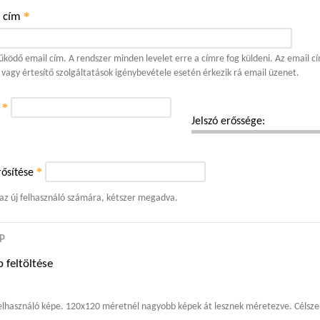
*
l cím
ködő email cím. A rendszer minden levelet erre a címre fog küldeni. Az email cí
 vagy értesítő szolgáltatások igénybevétele esetén érkezik rá email üzenet.
*
ó
Jelszó erőssége:
*
ősítése
 az új felhasználó számára, kétszer megadva.
P
 feltöltése
elhasználó képe. 120x120 méretnél nagyobb képek át lesznek méretezve. Célszer