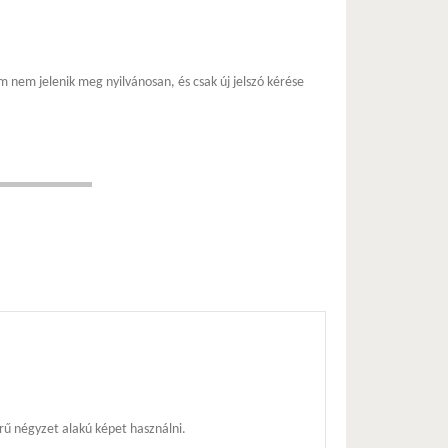
m nem jelenik meg nyilvánosan, és csak új jelszó kérése
ű négyzet alakú képet használni.