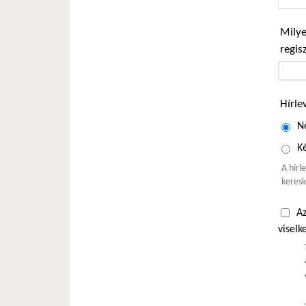
Milye
regis
Hírle
N
Ké
A hírl
keresk
Az
viselk