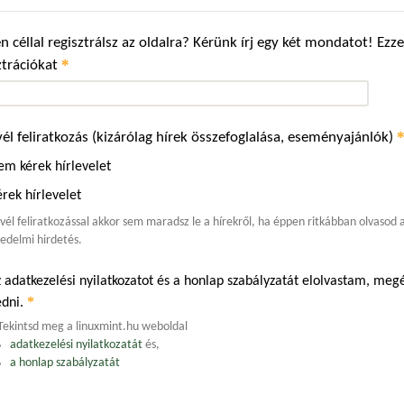
n céllal regisztrálsz az oldalra? Kérünk írj egy két mondatot! Ez
*
ztrációkat
vél feliratkozás (kizárólag hírek összefoglalása, eseményajánlók)
em kérek hírlevelet
rek hírlevelet
evél feliratkozással akkor sem maradsz le a hírekről, ha éppen ritkábban olvasod
edelmi hirdetés.
 adatkezelési nyilatkozatot és a honlap szabályzatát elolvastam, m
*
edni.
Tekintsd meg a linuxmint.hu weboldal
adatkezelési nyilatkozatát
és,
a honlap szabályzatát
.