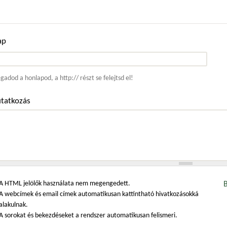
ap
ím
adod a honlapod, a http:// részt se felejtsd el!
tatkozás
A HTML jelölők használata nem megengedett.
A webcímek és email címek automatikusan kattintható hivatkozásokká
alakulnak.
A sorokat és bekezdéseket a rendszer automatikusan felismeri.