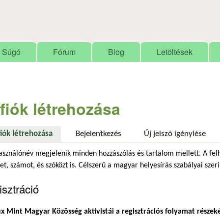
Ugrás a tartalomra
Súgó
Fórum
Blog
Letöltések
 fiók létrehozása
fiók létrehozása
(aktív fül)
Bejelentkezés
Új jelszó igénylése
asználónév megjelenik minden hozzászólás és tartalom mellett. A fel
et, számot, és szóközt is. Célszerű a magyar helyesírás szabályai szeri
sztráció
x Mint Magyar Közösség aktivistái a regisztrációs folyamat részek