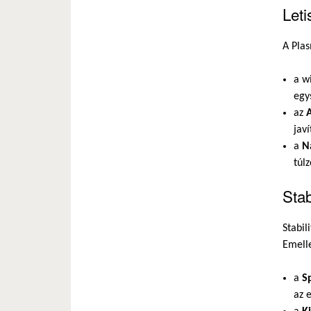
Leti
A Plas
a w
egy
az
javí
a
N
túlz
Stab
Stabil
Emelle
a
S
az 