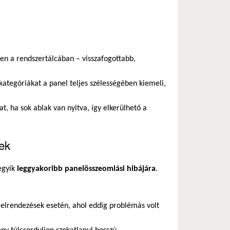
en a rendszertálcában – visszafogottabb,
kategóriákat a panel teljes szélességében kiemeli,
t, ha sok ablak van nyitva, így elkerülhető a
sek
 egyik
leggyakoribb panelösszeomlási hibájára
.
 elrendezések esetén, ahol eddig problémás volt