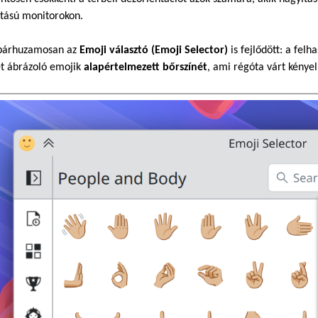
ntású monitorokon.
 párhuzamosan az
Emoji választó (Emoji Selector)
is fejlődött: a fel
et ábrázoló emojik
alapértelmezett bőrszínét
, ami régóta várt kényel