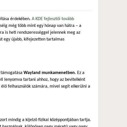
avítása érdekében.
A KDE fejlesztői tovább
éséig még több mint egy hónap van hátra – a
ra is heti rendszerességgel jelennek meg az
 egy újabb, kifejezetten tartalmas
támogatása
Wayland munkamenetben
. Ez a
ell lenyomva tartani ahhoz, hogy az bevitelként
élő felhasználók számára, mivel segít elkerülni a
rt mindig a kijelző fizikai középpontjában tartja.
ást használnak, különösen nagy méretű vagy nagy