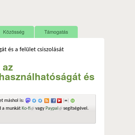
Közösség
Támogatás
t és a felület csiszolását
 az
 használhatóságát és
t máshol is:
sd a munkát
Ko-fi
(külső hivatkozás)
vagy
Paypal
(külső hivatkozás)
segítségével.