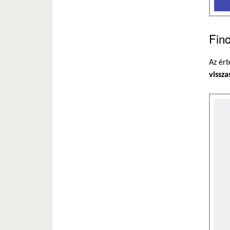
Fino
Az ért
vissza