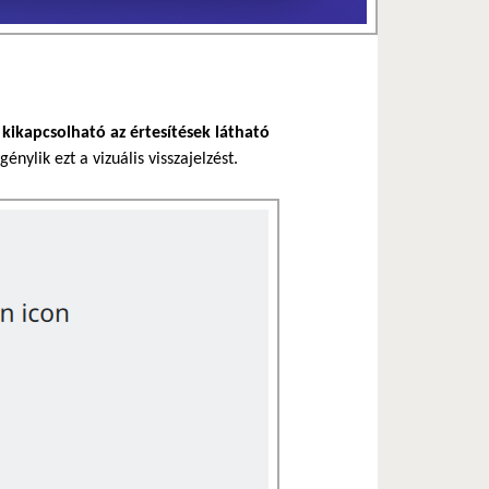
l
kikapcsolható az értesítések látható
énylik ezt a vizuális visszajelzést.