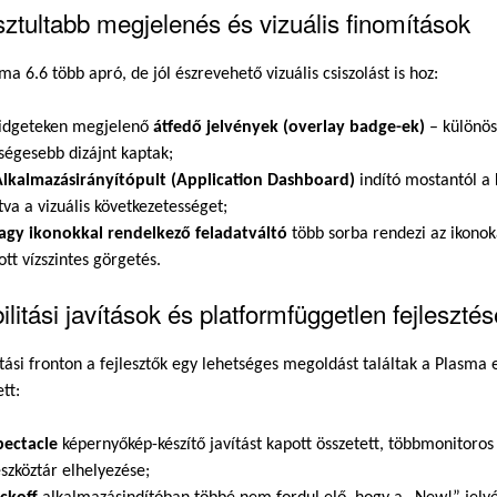
sztultabb megjelenés és vizuális finomítások
ma 6.6 több apró, de jól észrevehető vizuális csiszolást is hoz:
idgeteken megjelenő
átfedő jelvények (overlay badge-ek)
– különös
ségesebb dizájnt kaptak;
Alkalmazásirányítópult (Application Dashboard)
indító mostantól a 
tva a vizuális következetességet;
agy ikonokkal rendelkező feladatváltó
több sorba rendezi az ikonoka
ott vízszintes görgetés.
ilitási javítások és platformfüggetlen fejleszté
itási fronton a fejlesztők egy lehetséges megoldást találtak a Plasma
tt:
pectacle
képernyőkép-készítő javítást kapott összetett, többmonitoros
eszköztár elhelyezése;