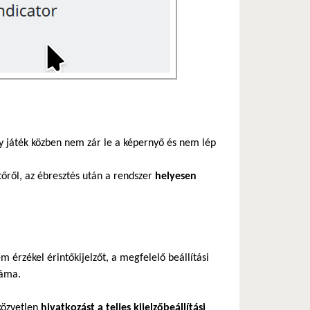
gy játék közben nem zár le a képernyő és nem lép
tőről, az ébresztés után a rendszer
helyesen
 érzékel érintőkijelzőt, a megfelelő beállítási
záma.
közvetlen
hivatkozást a teljes kijelzőbeállítási