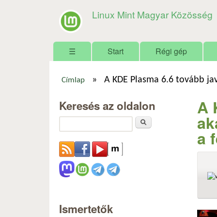
Linux Mint Magyar Közösség
Főmenü
☰
Start
Régi gép
»
A KDE Plasma 6.6 tovább jav
Címlap
Jelenlegi hely
A 
Keresés az oldalon
ak
Keresés
a 
Ismertetők