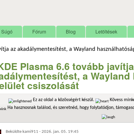
Ugrás a tartalomra
Súgó
Fórum
Blog
Letöltések
ítja az akadálymentesítést, a Wayland használhatóságá
KDE Plasma 6.6 tovább javítja
adálymentesítést, a Wayland
felület csiszolását
Ez az oldal a közösségért készül.
Kövess minke
Ha hasznosnak találod, és szeretnéd, hogy folytatódjon, támoga
Beküldte
kami911
-
2026. jan. 05. 19:45