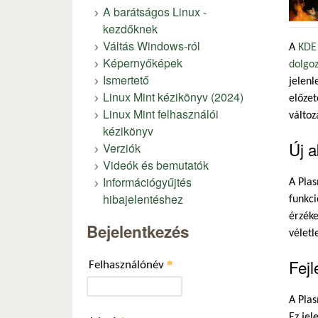
A barátságos Linux -
kezdőknek
Váltás Windows-ról
A
KDE
Képernyőképek
dolgo
Ismertető
jelenl
Linux Mint kézikönyv (2024)
előzet
Linux Mint felhasználói
válto
kézikönyv
Új a
Verziók
Videók és bemutatók
Információgyűjtés
A Pla
hibajelentéshez
funkci
érzéke
Bejelentkezés
véletl
Fejl
*
Felhasználónév
A Pla
Ez jel