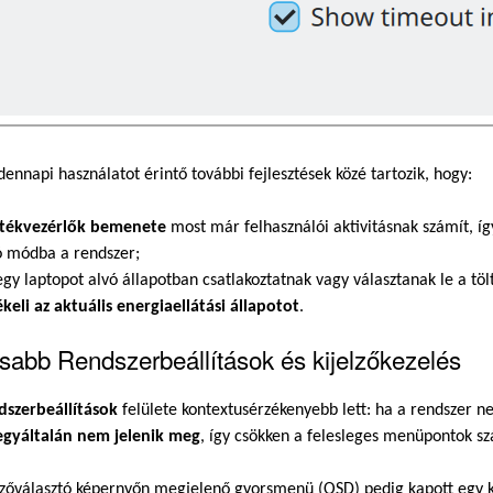
ennapi használatot érintő további fejlesztések közé tartozik, hogy:
átékvezérlők bemenete
most már felhasználói aktivitásnak számít, í
ó módba a rendszer;
egy laptopot alvó állapotban csatlakoztatnak vagy választanak le a töl
ékeli az aktuális energiaellátási állapotot
.
abb Rendszerbeállítások és kijelzőkezelés
dszerbeállítások
felülete kontextusérzékenyebb lett: ha a rendszer nem
egyáltalán nem jelenik meg
, így csökken a felesleges menüpontok s
elzőválasztó képernyőn megjelenő gyorsmenü (OSD) pedig kapott egy 