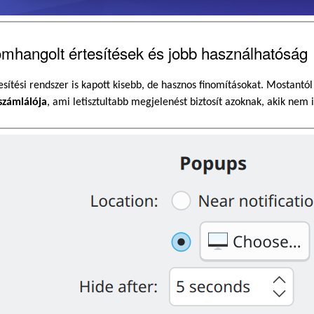
mhangolt értesítések és jobb használhatóság
esítési rendszer is kapott kisebb, de hasznos finomításokat. Mostantó
számlálója
, ami letisztultabb megjelenést biztosít azoknak, akik nem ig