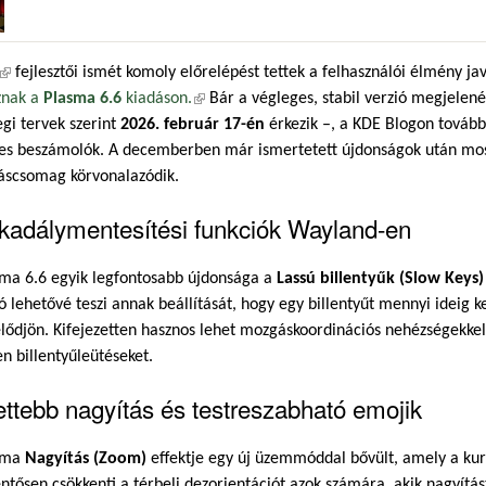
(külső hivatkozás)
fejlesztői ismét komoly előrelépést tettek a felhasználói élmény j
znak a
Plasma 6.6
kiadáson.
(külső hivatkozás)
Bár a végleges, stabil verzió megjelen
egi tervek szerint
2026. február 17-én
érkezik –, a KDE Blogon tovább
es beszámolók. A decemberben már ismertetett újdonságok után most
záscsomag körvonalazódik.
kadálymentesítési funkciók Wayland-en
sma 6.6 egyik legfontosabb újdonsága a
Lassú billentyűk (Slow Keys)
ó lehetővé teszi annak beállítását, hogy egy billentyűt mennyi ideig k
lődjön. Kifejezetten hasznos lehet mozgáskoordinációs nehézségekkel 
en billentyűleütéseket.
ettebb nagyítás és testreszabható emojik
sma
Nagyítás (Zoom)
effektje egy új üzemmóddal bővült, amely a kurzo
entősen csökkenti a térbeli dezorientációt azok számára, akik nagyít