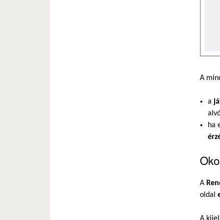
A mind
a
j
alv
ha 
érz
Okos
A
Ren
oldal
A kij