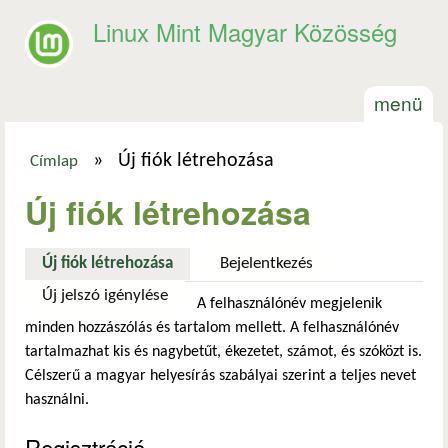
Ugrás a tartalomra
Linux Mint Magyar Közösség
menü
»
Új fiók létrehozása
Címlap
Jelenlegi hely
Új fiók létrehozása
Új fiók létrehozása
(aktív fül)
Bejelentkezés
Új jelszó igénylése
A felhasználónév megjelenik
minden hozzászólás és tartalom mellett. A felhasználónév
tartalmazhat kis és nagybetűt, ékezetet, számot, és szóközt is.
Célszerű a magyar helyesírás szabályai szerint a teljes nevet
használni.
Regisztráció