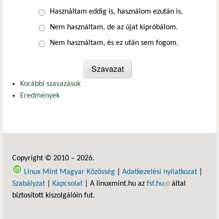
Választások
Használtam eddig is, használom ezután is.
Nem használtam, de az újat kipróbálom.
Nem használtam, és ez után sem fogom.
Korábbi szavazások
Eredmények
Copyright © 2010 – 2026.
Linux Mint Magyar Közösség
|
Adatkezelési nyilatkozat
|
Szabályzat
|
Kapcsolat
| A linuxmint.hu az
fsf.hu
(külső hivatkozás)
által
biztosított kiszolgálóin fut.