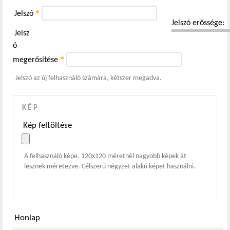
*
Jelszó
Jelszó erőssége:
Jelsz
ó
*
megerősítése
Jelszó az új felhasználó számára, kétszer megadva.
KÉP
Kép feltöltése
A felhasználó képe. 120x120 méretnél nagyobb képek át
lesznek méretezve. Célszerű négyzet alakú képet használni.
Honlap