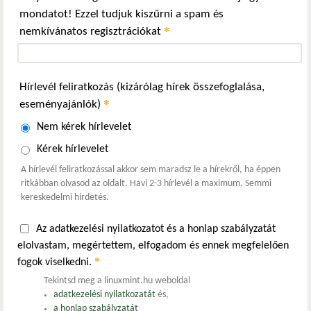
mondatot! Ezzel tudjuk kiszűrni a spam és
*
nemkívánatos regisztrációkat
Hírlevél feliratkozás (kizárólag hírek összefoglalása,
*
eseményajánlók)
Nem kérek hírlevelet
Kérek hírlevelet
A hírlevél feliratkozással akkor sem maradsz le a hírekről, ha éppen
ritkábban olvasod az oldalt. Havi 2-3 hírlevél a maximum. Semmi
kereskedelmi hirdetés.
Az adatkezelési nyilatkozatot és a honlap szabályzatát
elolvastam, megértettem, elfogadom és ennek megfelelően
*
fogok viselkedni.
Tekintsd meg a linuxmint.hu weboldal
adatkezelési nyilatkozatát
és,
a honlap szabályzatát