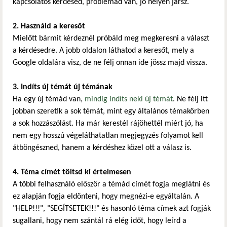
kapcsolatos kérdésed, problémád van, jó helyen jársz.
2. Használd a keresőt
Mielőtt bármit kérdeznél próbáld meg megkeresni a választ
a kérdésedre. A jobb oldalon láthatod a keresőt, mely a
Google oldalára visz, de ne félj onnan ide jössz majd vissza.
3. Indíts új témát új témának
Ha egy új témád van,
mindig indíts neki új témát
. Ne félj itt
jobban szeretik a sok témát, mint egy általános témakörben
a sok hozzászólást. Ha már kerestél rájöhettél miért jó, ha
nem egy hosszú végeláthatatlan megjegyzés folyamot kell
átböngészned, hanem a kérdéshez közel ott a válasz is.
4. Téma címét töltsd ki értelmesen
A többi felhasználó először a témád címét fogja meglátni és
ez alapján fogja eldönteni, hogy megnézi-e egyáltalán. A
"HELP!!!", "SEGÍTSETEK!!!" és hasonló téma címek azt fogják
sugallani, hogy nem szántál rá elég időt, hogy leírd a