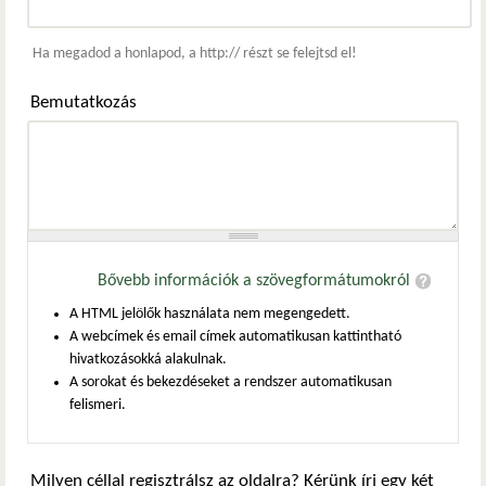
Webcím
Ha megadod a honlapod, a http:// részt se felejtsd el!
Bemutatkozás
Bővebb információk a szövegformátumokról
A HTML jelölők használata nem megengedett.
A webcímek és email címek automatikusan kattintható
hivatkozásokká alakulnak.
A sorokat és bekezdéseket a rendszer automatikusan
felismeri.
Milyen céllal regisztrálsz az oldalra? Kérünk írj egy két