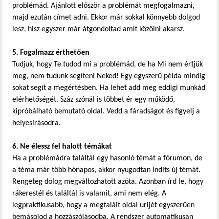
problémád. Ajánlott először a problémát megfogalmazni,
majd ezután címet adni. Ekkor már sokkal könnyebb dolgod
lesz, hisz egyszer már átgondoltad amit közölni akarsz.
5. Fogalmazz érthetően
Tudjuk, hogy Te tudod mi a problémád, de ha Mi nem értjük
meg, nem tudunk segíteni Neked! Egy egyszerű példa mindig
sokat segít a megértésben. Ha lehet add meg eddigi munkád
elérhetőségét. Száz szónál is többet ér egy működő,
kipróbálható bemutató oldal. Vedd a fáradságot és figyelj a
helyesírásodra.
6. Ne élessz fel halott témákat
Ha a problémádra találtál egy hasonló témát a fórumon, de
a téma már több hónapos, akkor nyugodtan indíts új témát.
Rengeteg dolog megváltozhatott azóta. Azonban írd le, hogy
rákerestél és találtál is valamit, ami nem elég. A
legpraktikusabb, hogy a megtalált oldal urljét egyszerűen
bemásolod a hozzászólásodba. A rendszer automatikusan