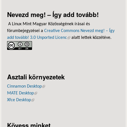
Nevezd meg! – Így add tovább!
A Linux Mint Magyar Közösségének írásai és
fórumbejegyzései a
Creative Commons Nevezd meg! – Így
add tovább! 3.0 Unported Licenc
(külső hivatkozás)
alatt lettek közzétéve.
Asztali környezetek
Cinnamon Desktop
(külső hivatkozás)
MATE Desktop
(külső hivatkozás)
Xfce Desktop
(külső hivatkozás)
Kövess minket