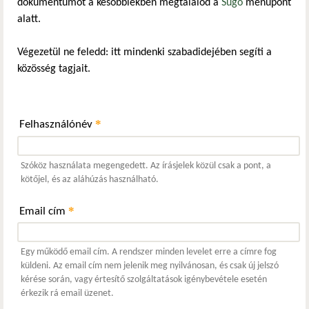
dokumentumot a későbbiekben megtalálod a
Súgó
menüpont
alatt.
Végezetül ne feledd: itt mindenki szabadidejében segíti a
közösség tagjait.
*
Felhasználónév
Szóköz használata megengedett. Az írásjelek közül csak a pont, a
kötőjel, és az aláhúzás használható.
*
Email cím
Egy működő email cím. A rendszer minden levelet erre a címre fog
küldeni. Az email cím nem jelenik meg nyilvánosan, és csak új jelszó
kérése során, vagy értesítő szolgáltatások igénybevétele esetén
érkezik rá email üzenet.