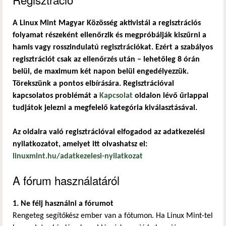
A Linux Mint Magyar Közösség aktivistái a regisztrációs
folyamat részeként ellenőrzik és megpróbálják kiszűrni a
hamis vagy rosszindulatú regisztrációkat. Ezért a szabályos
regisztrációt csak az ellenőrzés után – lehetőleg 8 órán
belül, de maximum két napon belül engedélyezzük.
Törekszünk a pontos elbírására. Regisztrációval
kapcsolatos problémát a
Kapcsolat
oldalon lévő űrlappal
tudjátok jelezni a megfelelő kategória kiválasztásával.
Az oldalra való regisztrációval elfogadod az adatkezelési
nyilatkozatot, amelyet itt olvashatsz el:
linuxmint.hu/adatkezelesi-nyilatkozat
A fórum használatáról
1. Ne félj használni a fórumot
Rengeteg segítőkész ember van a fótumon. Ha Linux Mint-tel