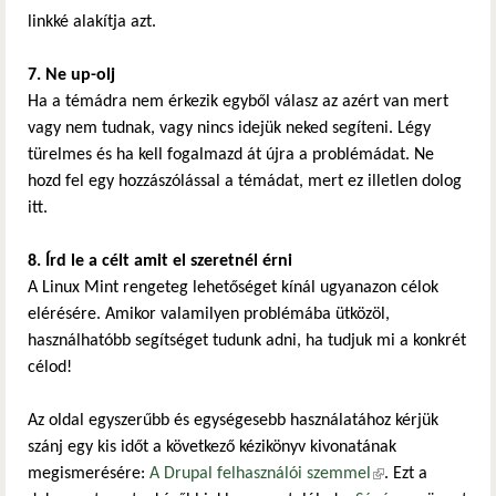
linkké alakítja azt.
7. Ne up-olj
Ha a témádra nem érkezik egyből válasz az azért van mert
vagy nem tudnak, vagy nincs idejük neked segíteni. Légy
türelmes és ha kell fogalmazd át újra a problémádat. Ne
hozd fel egy hozzászólással a témádat, mert ez illetlen dolog
itt.
8. Írd le a célt amit el szeretnél érni
A Linux Mint rengeteg lehetőséget kínál ugyanazon célok
elérésére. Amikor valamilyen problémába ütközöl,
használhatóbb segítséget tudunk adni, ha tudjuk mi a konkrét
célod!
Az oldal egyszerűbb és egységesebb használatához kérjük
szánj egy kis időt a következő kézikönyv kivonatának
megismerésére:
A Drupal felhasználói szemmel
(külső hivatkozás)
. Ezt a