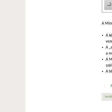
A Mint
A k
vezé
A „
a m
A M
szál
A t
továb