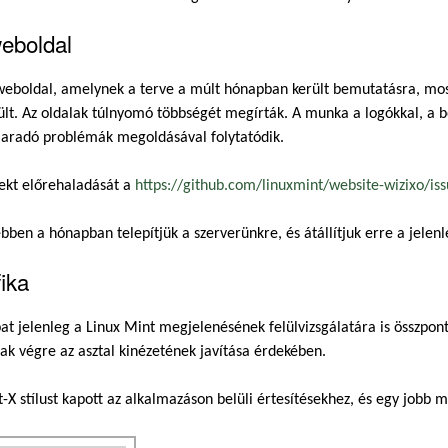
weboldal
 weboldal, amelynek a terve a múlt hónapban került bemutatásra, m
ült. Az oldalak túlnyomó többségét megírták. A munka a logókkal, a b
aradó problémák megoldásával folytatódik.
ekt előrehaladását a
https://github.com/linuxmint/website-wizixo/is
ben a hónapban telepítjük a szerverünkre, és átállítjuk erre a jelen
ika
at jelenleg a Linux Mint megjelenésének felülvizsgálatára is összpont
ak végre az asztal kinézetének javítása érdekében.
-X stílust kapott az alkalmazáson belüli értesítésekhez, és egy jobb