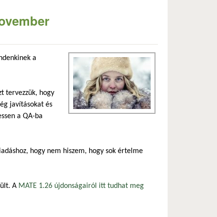
 november
ndenkinek a
t tervezzük, hogy
ég javításokat és
essen a QA-ba
 kiadáshoz, hogy nem hiszem, hogy sok értelme
ült. A
MATE 1.26 újdonságairól itt tudhat meg