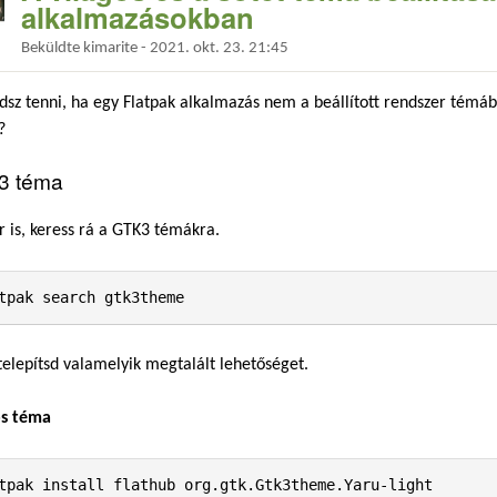
alkalmazásokban
Beküldte
kimarite
-
2021. okt. 23. 21:45
dsz tenni, ha egy Flatpak alkalmazás nem a beállított rendszer témáb
?
3 téma
r is, keress rá a GTK3 témákra.
tpak search gtk3theme
elepítsd valamelyik megtalált lehetőséget.
os téma
tpak install flathub org.gtk.Gtk3theme.Yaru-light