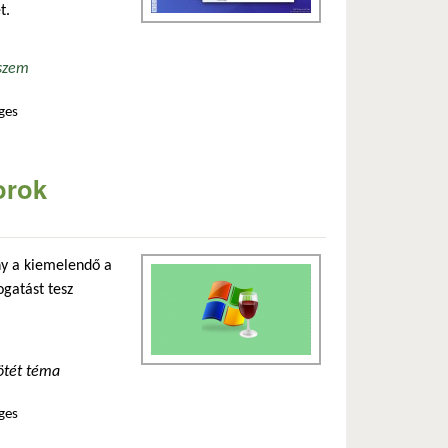
t.
szem
ges
mmal kapcsolatosan
orok
ány a kiemelendő a
ogatást tesz
ötét téma
ges