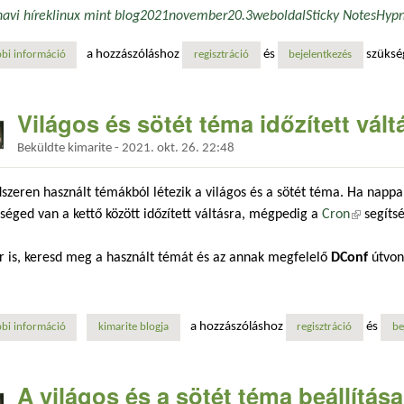
havi hírek
linux mint blog
2021
november
20.3
weboldal
Sticky Notes
Hypn
a hozzászóláshoz
és
szüksé
bi információ
linux mint blog havi hírek - 2021. november tartalommal kapcsolatosa
regisztráció
bejelentkezés
Világos és sötét téma időzített vál
Beküldte
kimarite
-
2021. okt. 26. 22:48
szeren használt témákból létezik a világos és a sötét téma. Ha nappal
séged van a kettő között időzített váltásra, mégpedig a
Cron
(külső hi
segítsé
r is, keresd meg a használt témát és az annak megfelelő
DConf
útvona
a hozzászóláshoz
és
bi információ
világos és sötét téma időzített váltása a crontab segítségével tartalomm
kimarite blogja
regisztráció
be
A világos és a sötét téma beállítása