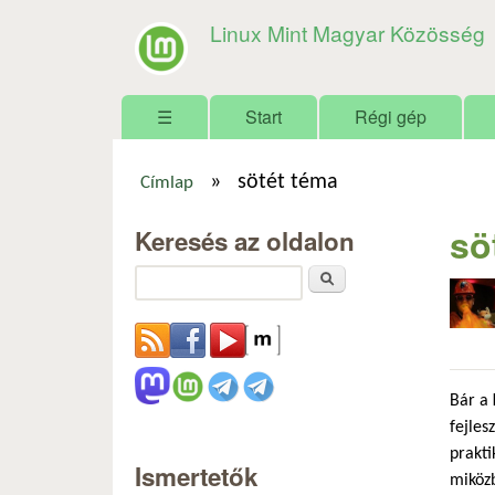
Linux Mint Magyar Közösség
Főmenü
☰
Start
Régi gép
»
sötét téma
Címlap
Jelenlegi hely
sö
Keresés az oldalon
Keresés
Bár a
fejles
prakti
Ismertetők
miközb