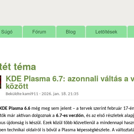
Ugrás a tartalomra
Súgó
Fórum
Blog
Letöltések
tét téma
KDE Plasma 6.7: azonnali váltás a 
között
Beküldte
kami911
-
2026. jan. 18. 21:35
KDE Plasma 6.6
még meg sem jelent – a tervek szerint február 17-én 
ztők már aktívan dolgoznak a
6.7-es verzión
, és az első részletek ala
kus újdonság is készül. Ezek közül több közvetlenül a mindennapi haszn
en technikai oldalról is bővül a Plasma képességkészlete. A változt