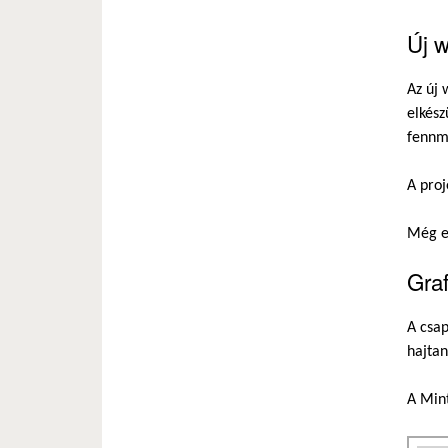
Új 
Az új
elkész
fennm
A proj
Még eb
Graf
A csap
hajtan
A Mint