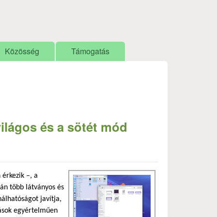
Közösség
Támogatás
világos és a sötét mód
érkezik –, a
pján több látványos és
álhatóságot javítja,
atások egyértelműen