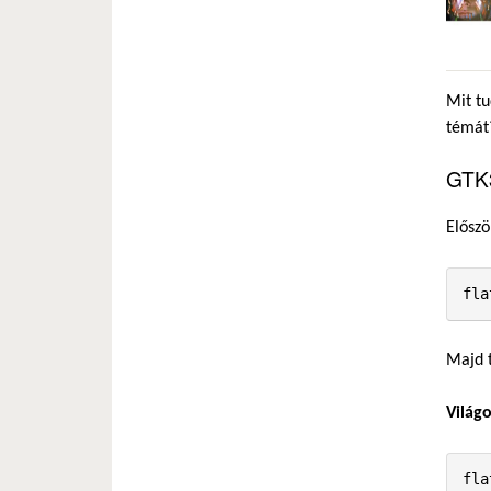
Mit tu
témát
GTK
Előszö
fla
Majd t
Világ
fla