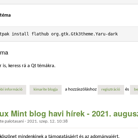
 téma
tpak install flathub org.gtk.Gtk3theme.Yaru-dark
éma
r is, keress rá a Qt témákra.
a hozzászóláshoz
és
bi információ
a világos és a sötét téma beállítása a flatpak alkalmazásokban tartalom
kimarite blogja
regisztráció
be
ux Mint blog havi hírek - 2021. augus
dte
palotasani
-
2021. szep. 12. 10:38
 köszönet mindenkinek a támogatásáért és az adományaiért.