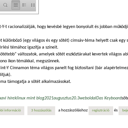
-Y-t racionalizálják, hogy kevésbé legyen bonyolult és jobban működ
ét különböző (egy világos és egy sötét) címsáv-téma helyett csak egy s
rlési témához igazítja a színeit.
sötétebb” változatok, amelyek sötét eszköztárakat kevertek világos ab
ono ikon témákkal, megszűnnek.
int-Y Cinnamon téma világos panelt fog biztosítani (bár alapértelmezé
lítjuk).
éma támogatja a sötét alkalmazásokat.
havi hírek
linux mint blog
2021
augusztus
20.3
weboldal
Das Keyboard
söt
a hozzászóláshoz
és
bi információ
linux mint blog havi hírek - 2021. augusztus tartalommal kapcsolatosan
3 hozzászólás
regisztráció
bej