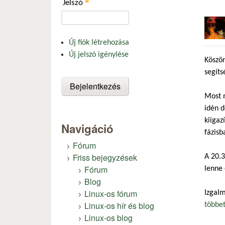
*
Jelszó
Új fiók létrehozása
Új jelszó igénylése
Köszö
segíts
Most m
idén d
kiigaz
Navigáció
fázisb
Fórum
Friss bejegyzések
A 20.3
Fórum
lenne 
Blog
Linux-os fórum
Izgalm
Linux-os hír és blog
többe
Linux-os blog