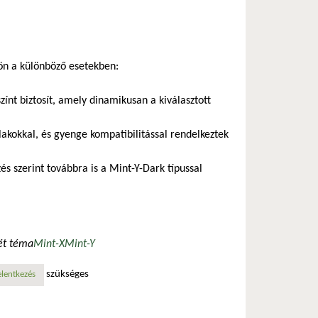
jön a különböző esetekben:
zínt biztosít, amely dinamikusan a kiválasztott
lakokkal, és gyenge kompatibilitással rendelkeztek
s szerint továbbra is a Mint-Y-Dark típussal
ét téma
Mint-X
Mint-Y
szükséges
elentkezés