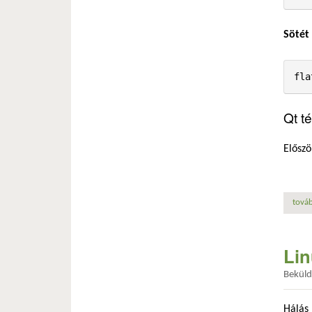
Sötét
fla
Qt t
Előszö
továb
Lin
Bekül
Hálás