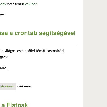
otix
sötét téma
Evolution
ges
n
tása a crontab segítségével
 a világos, este a sötét témát használnád,
vatkozás)
gével.
lat...
szükséges
al kapcsolatosan
jelentkezés
 a Flatpak