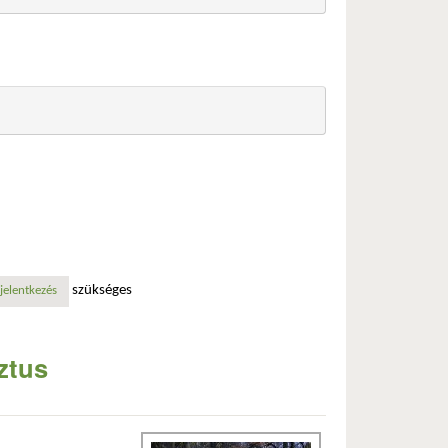
szükséges
mal kapcsolatosan
jelentkezés
ztus