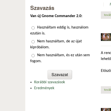
Szavazás
továb
Van új Gnome Commander 2.0:
Választások
Használtam eddig is, használom
ezután is.
Nem használtam, de az újat
kipróbálom.
A rend
Nem használtam, és ez után sem
lehető
fogom.
Előszö
Korábbi szavazások
Eredmények
továb