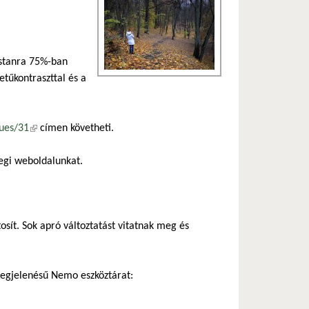
ostanra 75%-ban
etűkontraszttal és a
sues/31
(külső hivatkozás)
címen követheti.
legi weboldalunkat.
osít. Sok apró változtatást vitatnak meg és
 megjelenésű Nemo eszköztárat: