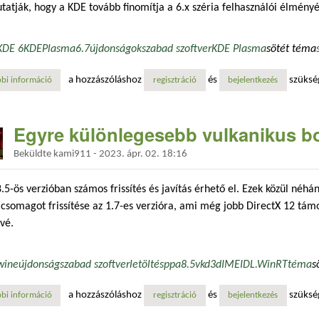
tatják, hogy a KDE tovább finomítja a 6.x széria felhasználói élményé
KDE 6
KDE
Plasma
6.7
újdonságok
szabad szoftver
KDE Plasma
sötét téma
a hozzászóláshoz
és
szüksé
bi információ
kde plasma 6.7: azonnali váltás a világos és a sötét mód között tartalo
regisztráció
bejelentkezés
Egyre különlegesebb vulkanikus b
Beküldte
kami911
-
2023. ápr. 02. 18:16
8.5-ös verzióban számos frissítés és javítás érhető el. Ezek közül néh
csomagot frissítése az 1.7-es verzióra, ami még jobb DirectX 12 tám
vé.
wine
újdonság
szabad szoftver
letöltés
ppa
8.5
vkd3d
IME
IDL.
WinRT
téma
s
a hozzászóláshoz
és
szüksé
bi információ
egyre különlegesebb vulkanikus borok tartalommal kapcsolatosan
regisztráció
bejelentkezés