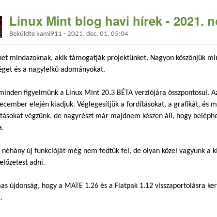
Linux Mint blog havi hírek - 2021.
Beküldte
kami911
-
2021. dec. 01. 05:04
net mindazoknak, akik támogatják projektünket. Nagyon köszönjük mi
éget és a nagylelkű adományokat.
inden figyelmünk a Linux Mint 20.3 BÉTA verziójára összpontosul. Az
ecember elején kiadjuk. Véglegesítjük a fordításokat, a grafikát, és m
ításokat végzünk, de nagyrészt már majdnem készen áll, hogy beléph
a.
 néhány új funkcióját még nem fedtük fel, de olyan közel vagyunk a
előzetest adni.
as újdonság, hogy a MATE 1.26 és a Flatpak 1.12 visszaportolásra ker
t
.