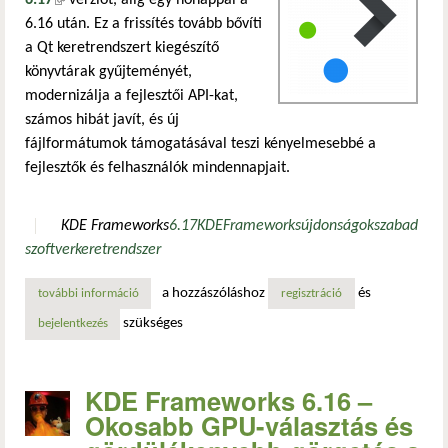
6.17
(külső hivatkozás)
verziót, alig egy hónappal a
6.16 után. Ez a frissítés tovább bővíti
a Qt keretrendszert kiegészítő
könyvtárak gyűjteményét,
modernizálja a fejlesztői API-kat,
számos hibát javít, és új
fájlformátumok támogatásával teszi kényelmesebbé a
fejlesztők és felhasználók mindennapjait.
KDE Frameworks
6.17
KDE
Frameworks
újdonságok
szabad
szoftver
keretrendszer
a hozzászóláshoz
és
további információ
kde frameworks 6.17 – új funkciók, fejlesztői kényelmi me
regisztráció
szükséges
bejelentkezés
KDE Frameworks 6.16 –
Okosabb GPU-választás és