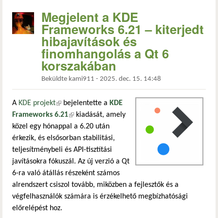
Megjelent a KDE
Frameworks 6.21 – kiterjedt
hibajavítások és
finomhangolás a Qt 6
korszakában
Beküldte
kami911
-
2025. dec. 15. 14:48
A
KDE projekt
(külső hivatkozás)
bejelentette a
KDE
Frameworks 6.21
(külső hivatkozás)
kiadását, amely
közel egy hónappal a 6.20 után
érkezik, és elsősorban stabilitási,
teljesítménybeli és API-tisztítási
javításokra fókuszál. Az új verzió a Qt
6-ra való átállás részeként számos
alrendszert csiszol tovább, miközben a fejlesztők és a
végfelhasználók számára is érzékelhető megbízhatósági
előrelépést hoz.