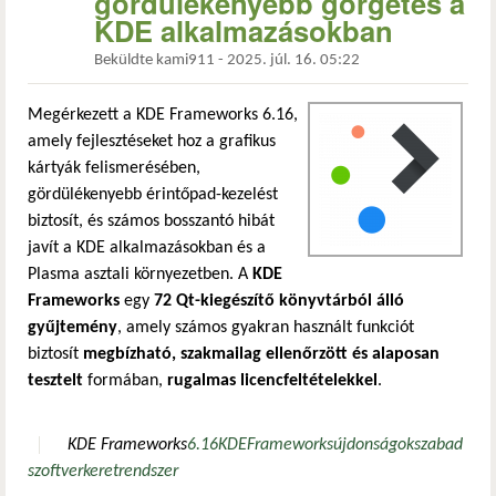
gördülékenyebb görgetés a
KDE alkalmazásokban
Beküldte
kami911
-
2025. júl. 16. 05:22
Megérkezett a KDE Frameworks 6.16,
amely fejlesztéseket hoz a grafikus
kártyák felismerésében,
gördülékenyebb érintőpad-kezelést
biztosít, és számos bosszantó hibát
javít a KDE alkalmazásokban és a
Plasma asztali környezetben. A
KDE
Frameworks
egy
72 Qt-kiegészítő könyvtárból álló
gyűjtemény
, amely számos gyakran használt funkciót
biztosít
megbízható, szakmailag ellenőrzött és alaposan
tesztelt
formában,
rugalmas licencfeltételekkel
.
KDE Frameworks
6.16
KDE
Frameworks
újdonságok
szabad
szoftver
keretrendszer