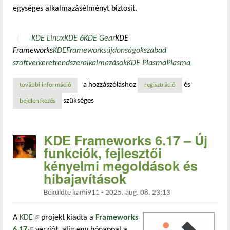
egységes alkalmazásélményt biztosít.
KDE Linux
KDE 6
KDE Gear
KDE
Frameworks
KDE
Frameworks
újdonságok
szabad
szoftver
keretrendszer
alkalmazások
KDE Plasma
Plasma
a hozzászóláshoz
és
további információ
új korszak kezdete: megérkezett a kde linux első nyilvános
regisztráció
szükséges
bejelentkezés
KDE Frameworks 6.17 – Új
funkciók, fejlesztői
kényelmi megoldások és
hibajavítások
Beküldte
kami911
-
2025. aug. 08. 23:13
A
KDE
(külső hivatkozás)
projekt kiadta a
Frameworks