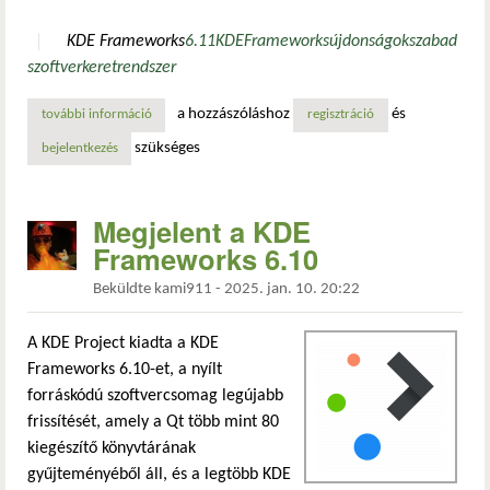
KDE Frameworks
6.11
KDE
Frameworks
újdonságok
szabad
szoftver
keretrendszer
a hozzászóláshoz
és
további információ
kde frameworks 6.11 – új keresési lehetőségek és fejleszt
regisztráció
szükséges
bejelentkezés
Megjelent a KDE
Frameworks 6.10
Beküldte
kami911
-
2025. jan. 10. 20:22
A KDE Project kiadta a KDE
Frameworks 6.10-et, a nyílt
forráskódú szoftvercsomag legújabb
frissítését, amely a Qt több mint 80
kiegészítő könyvtárának
gyűjteményéből áll, és a legtöbb KDE