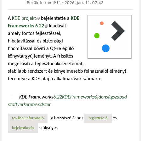
Beküldte
kami911
-
2026. jan. 11. 07:43
A
KDE projekt
(külső hivatkozás)
bejelentette a
KDE
Frameworks 6.22
(külső hivatkozás)
kiadását,
amely fontos fejlesztéssel,
hibajavítással és biztonsági
finomítással bővíti a Qt-re épülő
könyvtárgyűjteményt. A frissítés
megerősíti a fejlesztői ökoszisztémát,
stabilabb rendszert és kényelmesebb felhasználói élményt
teremtve a KDE-alapú alkalmazások számára.
KDE Frameworks
6.22
KDE
Frameworks
újdonság
szabad
szoftver
keretrendszer
a hozzászóláshoz
és
további információ
itt a kde frameworks 6.22: wayland vágólap és rengeteg má
regisztráció
szükséges
bejelentkezés