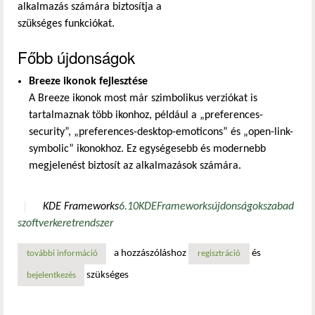
alkalmazás számára biztosítja a
szükséges funkciókat.
Főbb újdonságok
Breeze ikonok fejlesztése
A Breeze ikonok most már szimbolikus verziókat is
tartalmaznak több ikonhoz, például a „preferences-
security”, „preferences-desktop-emoticons” és „open-link-
symbolic” ikonokhoz. Ez egységesebb és modernebb
megjelenést biztosít az alkalmazások számára.
KDE Frameworks
6.10
KDE
Frameworks
újdonságok
szabad
szoftver
keretrendszer
a hozzászóláshoz
és
további információ
megjelent a kde frameworks 6.10 tartalommal kapcsolatos
regisztráció
szükséges
bejelentkezés