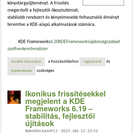
könyvtárgyűjteményt. A frissítés
megerősíti a fejlesztői ökoszisztémát,
stabilabb rendszert és kényelmesebb felhasználói élményt
teremtve a KDE-alapú alkalmazások számára.
KDE Frameworks
6.20
KDE
Frameworks
újdonság
szabad
szoftver
keretrendszer
a hozzászóláshoz
és
további információ
kde frameworks 6.20: tovább fejlődnek a kde alapkönyvtár
regisztráció
szükséges
bejelentkezés
Ikonikus frissítésekkel
megjelent a KDE
Frameworks 6.19 –
stabilitás, fejlesztői
újítások
Beküldte
kami911
-
2025. okt. 12. 22:52