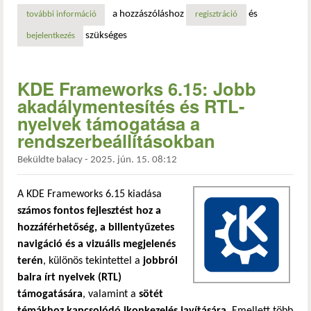
a hozzászóláshoz
és
további információ
kde frameworks 6.16 – okosabb gpu-választás és gördülék
regisztráció
szükséges
bejelentkezés
KDE Frameworks 6.15: Jobb
akadálymentesítés és RTL-
nyelvek támogatása a
rendszerbeállításokban
Beküldte
balacy
-
2025. jún. 15. 08:12
A KDE Frameworks 6.15 kiadása
számos fontos fejlesztést hoz a
hozzáférhetőség, a billentyűzetes
navigáció és a vizuális megjelenés
terén
, különös tekintettel a
jobbról
balra írt nyelvek (RTL)
támogatására
, valamint a
sötét
témákhoz kapcsolódó ikonkezelés javítására
. Emellett több