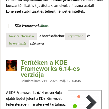
bosszantó hibát is kijavítottak, amelyek a Plasma asztali
környezet stabilitását és teljesítményét érintették.
KDE Frameworks
linux
a hozzászóláshoz
és
további információ
kde frameworks 6.15: jobb akadálymentesítés és rtl-nyelv
regisztráció
szükséges
bejelentkezés
Terítéken a KDE
Frameworks 6.14-es
verziója
Beküldte
kami911
-
2025. máj. 12. 04:45
A KDE Frameworks 6.14-es verziója
újabb lépést jelent a KDE környezet
fejlesztésében: frissítéseket tartalmaz