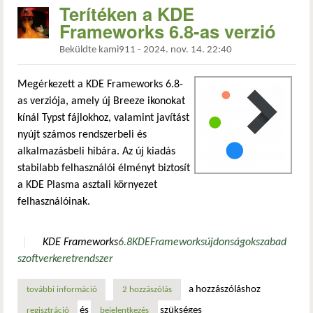
Terítéken a KDE
Frameworks 6.8-as verzió
Beküldte
kami911
-
2024. nov. 14. 22:40
Megérkezett a KDE Frameworks 6.8-
as verziója, amely új Breeze ikonokat
kínál Typst fájlokhoz, valamint javítást
nyújt számos rendszerbeli és
alkalmazásbeli hibára. Az új kiadás
stabilabb felhasználói élményt biztosít
a KDE Plasma asztali környezet
felhasználóinak.
KDE Frameworks
6.8
KDE
Frameworks
újdonságok
szabad
szoftver
keretrendszer
a hozzászóláshoz
további információ
terítéken a kde frameworks 6.8-as verzió tartalommal kap
2 hozzászólás
és
szükséges
regisztráció
bejelentkezés