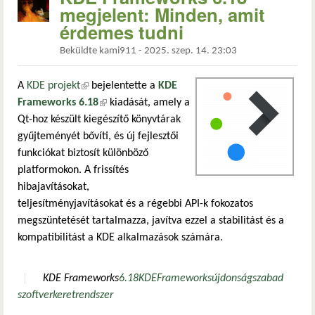
megjelent: Minden, amit
érdemes tudni
Beküldte
kami911
-
2025. szep. 14. 23:03
A
KDE projekt
(külső hivatkozás)
bejelentette a
KDE
Frameworks 6.18
(külső hivatkozás)
kiadását, amely a
Qt-hoz készült kiegészítő könyvtárak
gyűjteményét bővíti, és új fejlesztői
funkciókat biztosít különböző
platformokon. A frissítés
hibajavításokat,
teljesítményjavításokat és a régebbi API-k fokozatos
megszüntetését tartalmazza, javítva ezzel a stabilitást és a
kompatibilitást a KDE alkalmazások számára.
KDE Frameworks
6.18
KDE
Frameworks
újdonság
szabad
szoftver
keretrendszer