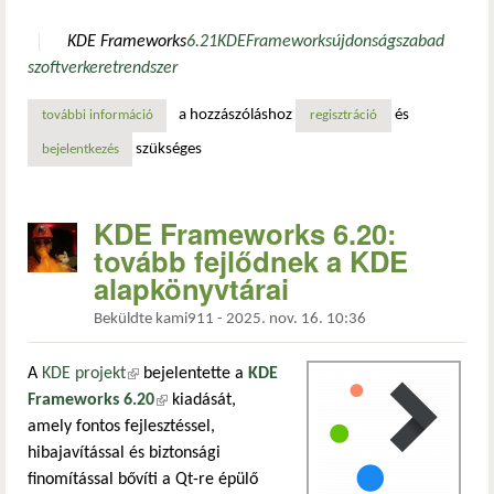
KDE Frameworks
6.21
KDE
Frameworks
újdonság
szabad
szoftver
keretrendszer
a hozzászóláshoz
és
további információ
megjelent a kde frameworks 6.21 – kiterjedt hibajavítások
regisztráció
szükséges
bejelentkezés
KDE Frameworks 6.20:
tovább fejlődnek a KDE
alapkönyvtárai
Beküldte
kami911
-
2025. nov. 16. 10:36
A
KDE projekt
(külső hivatkozás)
bejelentette a
KDE
Frameworks 6.20
(külső hivatkozás)
kiadását,
amely fontos fejlesztéssel,
hibajavítással és biztonsági
finomítással bővíti a Qt-re épülő