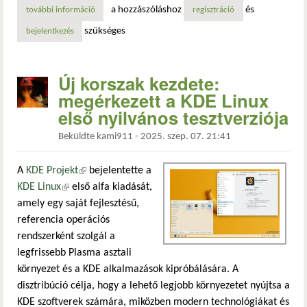
a hozzászóláshoz
és
további információ
kde frameworks 6.18 megjelent: minden, amit érdemes tud
regisztráció
szükséges
bejelentkezés
Új korszak kezdete:
megérkezett a KDE Linux
első nyilvános tesztverziója
Beküldte
kami911
-
2025. szep. 07. 21:41
A
KDE Projekt
(külső hivatkozás)
bejelentette a
KDE Linux
(külső hivatkozás)
első alfa kiadását,
amely egy saját fejlesztésű,
referencia operációs
rendszerként szolgál a
legfrissebb Plasma asztali
környezet és a KDE alkalmazások kipróbálására. A
disztribúció célja, hogy a lehető legjobb környezetet nyújtsa a
KDE szoftverek számára, miközben modern technológiákat és