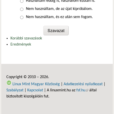
Választások
Használtam eddig is, használom ezután is.
Nem használtam, de az újat kipróbálom.
Nem használtam, és ez után sem fogom.
Korábbi szavazások
Eredmények
Copyright © 2010 – 2026.
Linux Mint Magyar Közösség
|
Adatkezelési nyilatkozat
|
Szabályzat
|
Kapcsolat
| A linuxmint.hu az
fsf.hu
(külső hivatkozás)
által
biztosított kiszolgálóin fut.