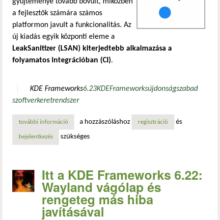
gyűjteménye tovább bővült, miközben
a fejlesztők számára számos
platformon javult a funkcionalitás. Az
új kiadás egyik központi eleme a
LeakSanitizer (LSAN) kiterjedtebb alkalmazása a
folyamatos integrációban (CI)
.
KDE Frameworks
6.23
KDE
Frameworks
újdonság
szabad
szoftver
keretrendszer
a hozzászóláshoz
és
további információ
kde frameworks 6.23: átfogó hibajavítások a főbb könyvt
regisztráció
szükséges
bejelentkezés
Itt a KDE Frameworks 6.22:
Wayland vágólap és
rengeteg más hiba
javításával