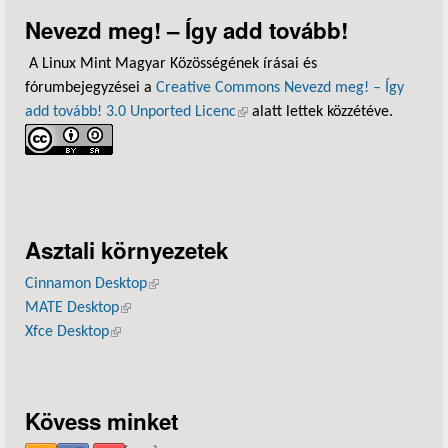
Nevezd meg! – Így add tovább!
A Linux Mint Magyar Közösségének írásai és
fórumbejegyzései a
Creative Commons Nevezd meg! – Így
add tovább! 3.0 Unported Licenc
(külső hivatkozás)
alatt lettek közzétéve.
Asztali környezetek
Cinnamon Desktop
(külső hivatkozás)
MATE Desktop
(külső hivatkozás)
Xfce Desktop
(külső hivatkozás)
Kövess minket