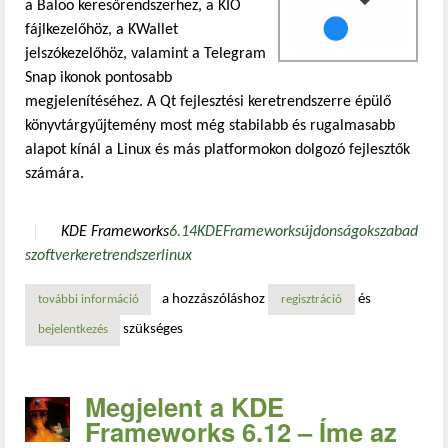
a Baloo keresőrendszerhez, a KIO
fájlkezelőhöz, a KWallet
jelszókezelőhöz, valamint a Telegram
Snap ikonok pontosabb
megjelenítéséhez. A Qt fejlesztési keretrendszerre épülő
könyvtárgyűjtemény most még stabilabb és rugalmasabb
alapot kínál a Linux és más platformokon dolgozó fejlesztők
számára.
KDE Frameworks
6.14
KDE
Frameworks
újdonságok
szabad
szoftver
keretrendszer
linux
a hozzászóláshoz
és
további információ
terítéken a kde frameworks 6.14-es verziója tartalommal 
regisztráció
szükséges
bejelentkezés
Megjelent a KDE
Frameworks 6.12 – Íme az