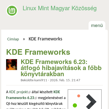
Ugrás a tartalomra
Linux Mint Magyar Közösség
menü
»
KDE Frameworks
Címlap
Jelenlegi hely
KDE Frameworks
KDE Frameworks 6.23:
átfogó hibajavítások a főbb
könyvtárakban
Beküldte
kami911
-
2026. feb. 15. 21:47
A
KDE projekt
(külső hivatkozás)
által készített
KDE
Frameworks 6.23
(külső hivatkozás)
megjelenésével a
Qt-hoz készült kiegészítő könyvtárak