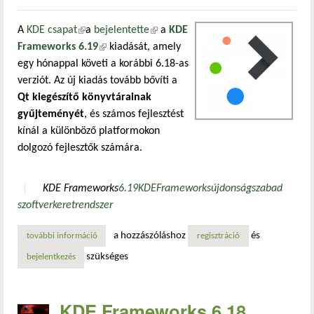
A
KDE csapat
(külső hivatkozás)
a
bejelentette
(külső hivatkozás)
a
KDE
Frameworks 6.19
(külső hivatkozás)
kiadását, amely
egy hónappal követi a korábbi 6.18-as
verziót. Az új kiadás tovább bővíti a
Qt kiegészítő könyvtárainak
gyűjteményét
, és számos fejlesztést
kínál a különböző platformokon
dolgozó fejlesztők számára.
KDE Frameworks
6.19
KDE
Frameworks
újdonság
szabad
szoftver
keretrendszer
a hozzászóláshoz
és
további információ
ikonikus frissítésekkel megjelent a kde frameworks 6.19 – st
regisztráció
szükséges
bejelentkezés
KDE Frameworks 6.18