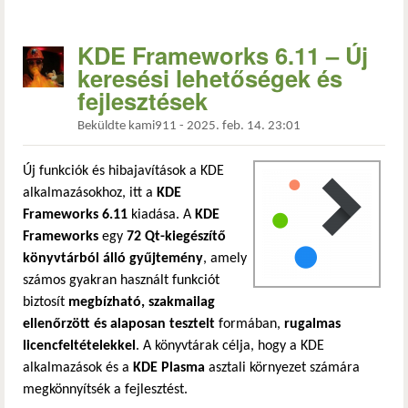
KDE Frameworks 6.11 – Új
keresési lehetőségek és
fejlesztések
Beküldte
kami911
-
2025. feb. 14. 23:01
Új funkciók és hibajavítások a KDE
alkalmazásokhoz, itt a
KDE
Frameworks 6.11
kiadása. A
KDE
Frameworks
egy
72 Qt-kiegészítő
könyvtárból álló gyűjtemény
, amely
számos gyakran használt funkciót
biztosít
megbízható, szakmailag
ellenőrzött és alaposan tesztelt
formában,
rugalmas
licencfeltételekkel
. A könyvtárak célja, hogy a KDE
alkalmazások és a
KDE Plasma
asztali környezet számára
megkönnyítsék a fejlesztést.