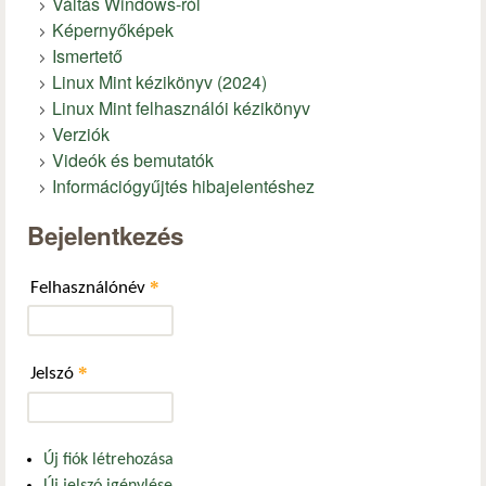
Váltás Windows-ról
Képernyőképek
Ismertető
Linux Mint kézikönyv (2024)
Linux Mint felhasználói kézikönyv
Verziók
Videók és bemutatók
Információgyűjtés hibajelentéshez
Bejelentkezés
*
Felhasználónév
*
Jelszó
Új fiók létrehozása