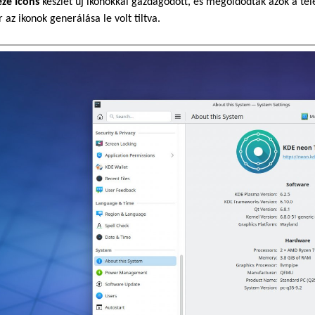
ze Icons
készlet új ikonokkal gazdagodott, és megoldódtak azok a tel
 az ikonok generálása le volt tiltva.