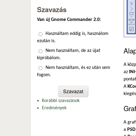
Szavazás
Van új Gnome Commander 2.0:
Választások
Használtam eddig is, használom
ezután is.
Alap
Nem használtam, de az újat
kipróbálom.
A köz
Nem használtam, és ez után sem
az
INI
fogom.
pontat
A
KCo
kiegés
Korábbi szavazások
Graf
Eredmények
A graf
a
PSD