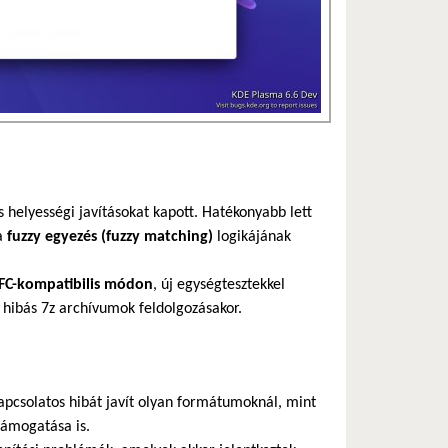
s helyességi javításokat kapott. Hatékonyabb lett
 a
fuzzy egyezés (fuzzy matching)
logikájának
FC-kompatibilis módon
, új egységtesztekkel
hibás 7z archívumok feldolgozásakor.
 kapcsolatos hibát javít olyan formátumoknál, mint
ámogatása is.