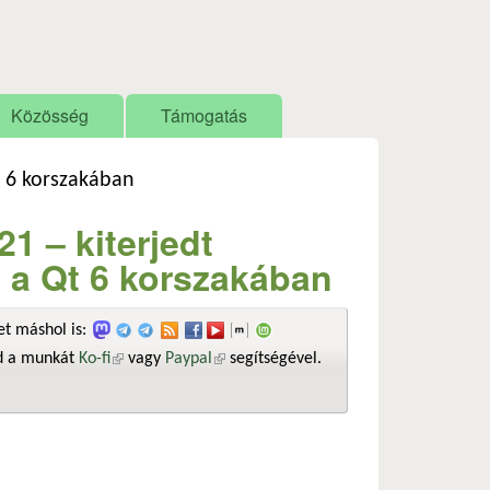
Közösség
Támogatás
t 6 korszakában
1 – kiterjedt
 a Qt 6 korszakában
t máshol is:
sd a munkát
Ko-fi
(külső hivatkozás)
vagy
Paypal
(külső hivatkozás)
segítségével.