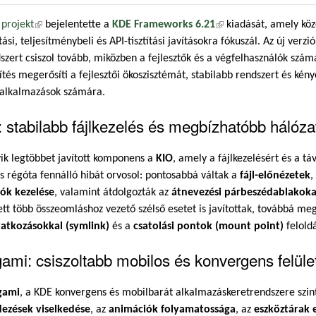
projekt
(külső hivatkozás)
bejelentette a
KDE Frameworks 6.21
(külső hivatkozás)
kiadását, amely köz
itási, teljesítménybeli és API-tisztítási javításokra fókuszál. Az új verz
szert csiszol tovább, miközben a fejlesztők és a végfelhasználók szám
sítés megerősíti a fejlesztői ökoszisztémát, stabilabb rendszert és k
 alkalmazások számára.
 stabilabb fájlkezelés és megbízhatóbb hálóza
ik legtöbbet javított komponens a
KIO
, amely a fájlkezelésért és a tá
 régóta fennálló hibát orvosol: pontosabbá váltak a
fájl-előnézetek
,
zók kezelése
, valamint átdolgozták az
átnevezési párbeszédablakoka
tt több összeomláshoz vezető szélső esetet is javítottak, továbbá m
vatkozásokkal (symlink)
és a
csatolási pontok (mount point)
felold
gami: csiszoltabb mobilos és konvergens felüle
gami
, a KDE konvergens és mobilbarát alkalmazáskeretrendszere szinté
dezések viselkedése
, az
animációk folyamatossága
, az
eszköztárak 