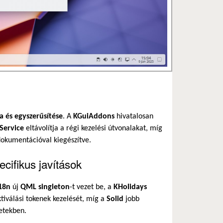
sa és egyszerűsítése
. A
KGuiAddons
hivatalosan
Service
eltávolítja a régi kezelési útvonalakat, míg
okumentációval kiegészítve.
cifikus javítások
18n
új
QML singleton
-t vezet be, a
KHolidays
ktiválási tokenek kezelését, míg a
Solid
jobb
etekben.