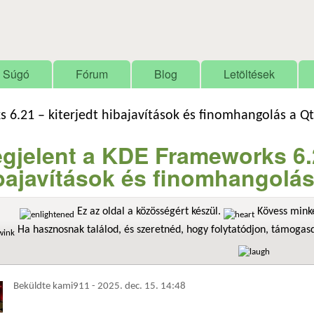
Ugrás a tartalomra
Súgó
Fórum
Blog
Letöltések
 6.21 – kiterjedt hibajavítások és finomhangolás a Q
gjelent a KDE Frameworks 6.2
bajavítások és finomhangolás
Ez az oldal a közösségért készül.
Kövess minke
Ha hasznosnak találod, és szeretnéd, hogy folytatódjon, támoga
Beküldte
kami911
-
2025. dec. 15. 14:48