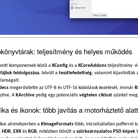
könyvtárak: teljesítmény és helyes működés
ponti komponensek közül a
KConfig
és a
KCoreAddons
teljesítmény- é
-fájlok feldolgozása
, bővült a
tesztlefedettség
, valamint kijavították
lanságait.
decs
megerősítette az UTF-8 és UTF-16 kódolások kezelését, immár
R
zítve. A
KArchive
pedig egy potenciális
végtelen ciklust
szüntet meg 
ika és ikonok: több javítás a motorháztető alatt
ikai alrendszerben a
KImageFormats
több, inicializálatlan pufferrel
,
HDR
,
EXR
és
RGB
, miközben bővült a
szürkeárnyalatos PSD képek
t