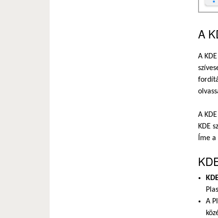
A K
A KDE
szíves
fordít
olvass
A KDE 
KDE sz
Íme a
KDE
KDE
Pla
A P
köz