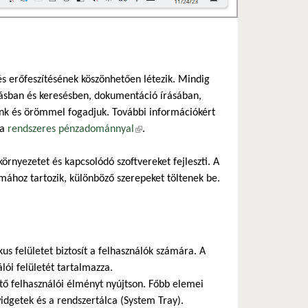
s erőfeszítésének köszönhetően létezik. Mindig
ításban és keresésben, dokumentáció írásában,
unk és örömmel fogadjuk. További információkért
ja
rendszeres pénzadománnyal
(külső hivatkozás)
.
örnyezetet és kapcsolódó szoftvereket fejleszti. A
mához tartozik, különböző szerepeket töltenek be.
us felületet biztosít a felhasználók számára. A
ói felületét tartalmazza.
ető felhasználói élményt nyújtson. Főbb elemei
widgetek és a rendszertálca (System Tray).