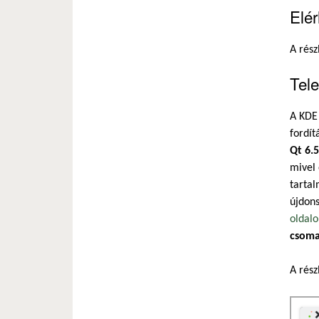
Elé
A rész
Tele
A KDE
fordít
Qt 6.5
mivel 
tartal
újdons
oldal
csoma
A rész