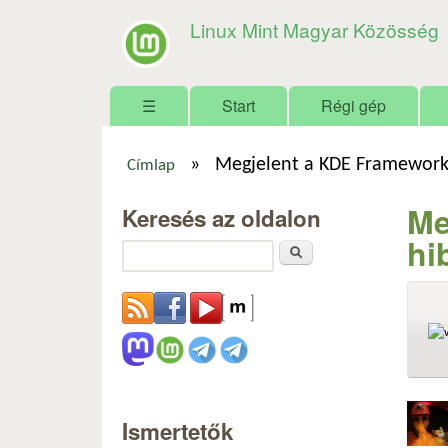
Linux Mint Magyar Közösség
Főmenü
☰
Start
Régi gép
»
Megjelent a KDE Frameworks
Címlap
Jelenlegi hely
Me
Keresés az oldalon
hi
Keresés
Ismertetők