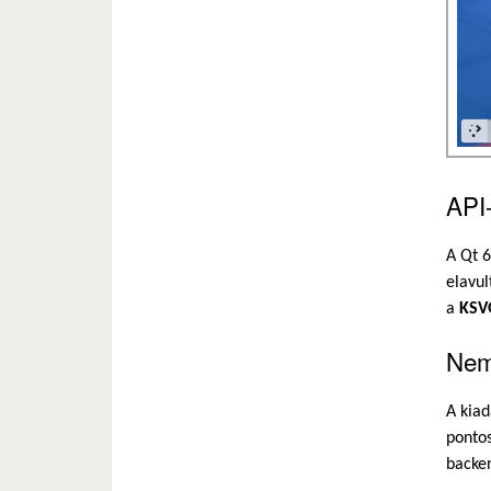
API-
A Qt 6
elavul
a
KSV
Nemz
A kiad
pontos
backen