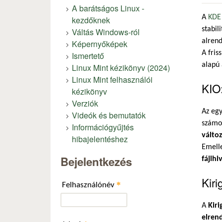
A barátságos Linux -
A
KDE 
kezdőknek
stabil
Váltás Windows-ról
alrend
Képernyőképek
A fris
Ismertető
alapú
Linux Mint kézikönyv (2024)
Linux Mint felhasználói
KIO:
kézikönyv
Verziók
Az egy
Videók és bemutatók
számos
Információgyűjtés
válto
hibajelentéshez
Emelle
Bejelentkezés
fájlhi
Kiri
*
Felhasználónév
A
Kiri
elren