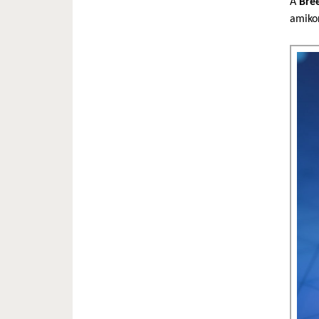
A
Bree
amikor