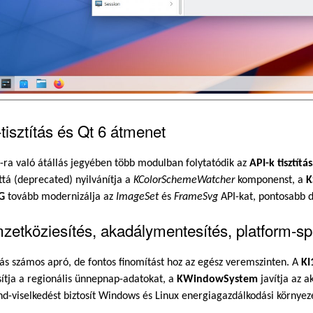
tisztítás és Qt 6 átmenet
-ra való átállás jegyében több modulban folytatódik az
API-k tisztítá
ttá (deprecated) nyilvánítja a
KColorSchemeWatcher
komponenst, a
K
G
tovább modernizálja az
ImageSet
és
FrameSvg
API-kat, pontosabb d
etköziesítés, akadálymentesítés, platform-spe
ás számos apró, de fontos finomítást hoz az egész veremszinten. A
KI
ítja a regionális ünnepnap-adatokat, a
KWindowSystem
javítja az a
d-viselkedést biztosít Windows és Linux energiagazdálkodási környez