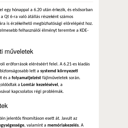
el egy hónappal a 6.20 után érkezik, és elsősorban
ió a Qt 6-ra való átállás részeként számos
ára is érzékelhető megbízhatósági előrelépést hoz.
ényelmesebb felhasználói élményt teremtve a KDE-
ti műveletek
voli erőforrások eléréséért felel. A 6.21-es kiadás
 biztonságosabb lett a
systemd környezeti
t
és a
folyamatjelzést
fájlműveletek során.
egoldódtak a
Lomtár kezelésével
, a
ásával kapcsolatos régi problémák.
tek
n jelentős finomításon esett át. Javult az
egységessége
, valamint a
memóriakezelés
. A