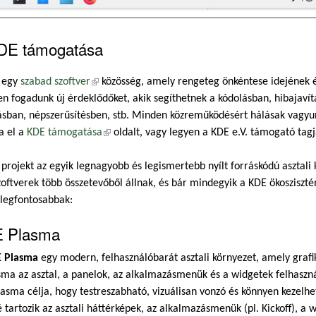
DE támogatása
 egy
szabad szoftver
(külső hivatkozás)
közösség, amely rengeteg önkéntese idejének é
en fogadunk új érdeklődőket, akik segíthetnek a kódolásban, hibajav
ásban, népszerűsítésben, stb. Minden közreműködésért hálásak vagy
a el a
KDE támogatása
(külső hivatkozás)
oldalt, vagy legyen a KDE e.V. támogató tag
projekt az egyik legnagyobb és legismertebb nyílt forráskódú asztali k
oftverek több összetevőből állnak, és bár mindegyik a KDE ökosziszté
 legfontosabbak:
 Plasma
 Plasma
egy modern, felhasználóbarát asztali környezet, amely grafik
sma az asztal, a panelok, az alkalmazásmenük és a widgetek felhasznál
lasma célja, hogy testreszabható, vizuálisan vonzó és könnyen kezelh
é tartozik az asztali háttérképek, az alkalmazásmenük (pl. Kickoff), a 