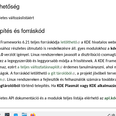
rhetőség
letes változáslistáért
pítés és forráskód
 Frameworks 6.21 teljes forráskódja
letölthető
(külső hivatkozás)
a KDE hivatalos webol
ásához részletes útmutató is rendelkezésre áll. gyes modulokhoz a
kde
.0
verziót igényel. Linux rendszereken javasolt a disztribúció csomagt
ez a legegyszerűbb és leggyorsabb módja a frissítésnek. A KDE Frame
maz, ezért
a teljes változtatásnaplót
(külső hivatkozás)
érdemes tanulmányozni, ahol m
ágok. A forráskód letölthető
a git tárolóból
(külső hivatkozás)
, a projekt jövőbeli ter
on
(külső hivatkozás)
. Linux rendszereken a fejlesztők és felhasználók számára továbbr
gtárolóiból
történő telepítés. Ha
KDE Plasmát vagy KDE alkalmazá
letes API dokumentáció és a modulok teljes listája elérhető az
api.kd