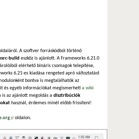
daláról. A szoftver forráskódból történő
src-build
eszköz is ajánlott. A Frameworks 6.21.0
árolóiból elérhető bináris csomagok telepítése,
works 6.21-es kiadása rengeted apró változtatást
odulonként bontva is megtalálhatók az
veit és egyéb információkat megismerheti
a wiki
a is az ajánlott megoldás a
disztribúciók
sokat
használ, érdemes minél előbb frissíteni!
e.org
(külső hivatkozás)
oldalon.