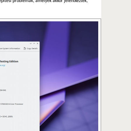
epítési problémák, amelyek akkor jelentkeztek,