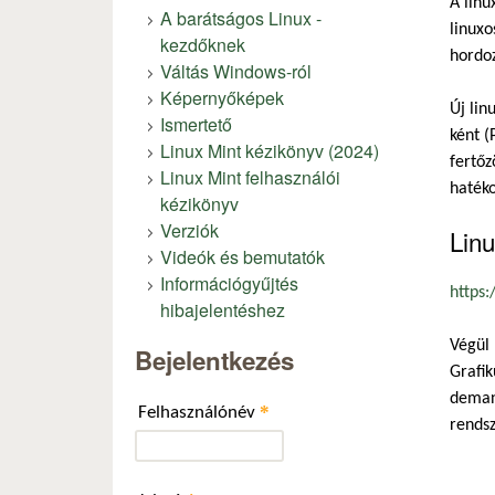
A linu
A barátságos Linux -
linuxo
kezdőknek
hordoz
Váltás Windows-ról
Képernyőképek
Új lin
Ismertető
ként (
Linux Mint kézikönyv (2024)
fertőz
Linux Mint felhasználói
haték
kézikönyv
Verziók
Linu
Videók és bemutatók
Információgyűjtés
https:
hibajelentéshez
Végül 
Bejelentkezés
Grafik
demand
*
Felhasználónév
rendsz