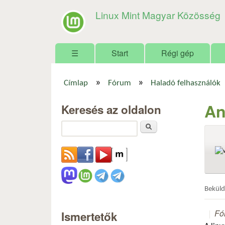
Linux Mint Magyar Közösség
Főmenü
☰
Start
Régi gép
»
»
Címlap
Fórum
Haladó felhasználók
Jelenlegi hely
An
Keresés az oldalon
Keresés
Bekül
Fó
Ismertetők