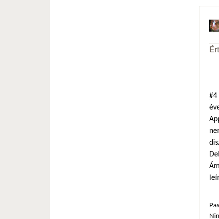
Ér
#4
éve
Ap
ne
dis
De
Ámb
leí
Pas
Ni