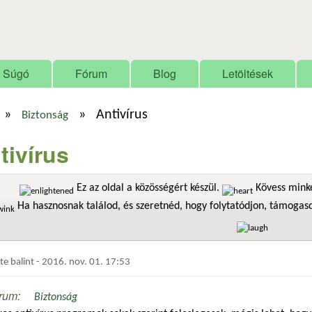
Ugrás a tartalomra
Súgó
Fórum
Blog
Letöltések
»
»
Antivírus
Biztonság
tivírus
Ez az oldal a közösségért készül.
Kövess minke
Ha hasznosnak találod, és szeretnéd, hogy folytatódjon, támoga
dte
balint
-
2016. nov. 01. 17:53
rum:
Biztonság