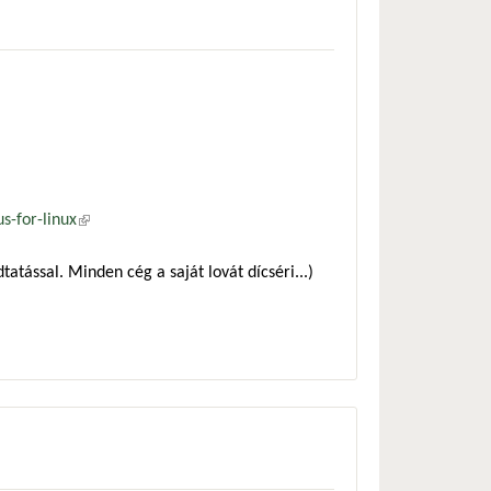
-for-linux
(külső hivatkozás)
atással. Minden cég a saját lovát dícséri...)