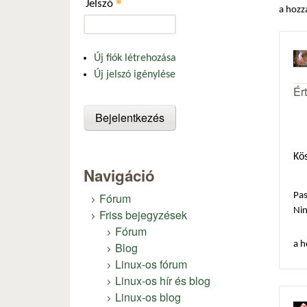
*
Jelszó
a hozz
Új fiók létrehozása
Új jelszó igénylése
Ér
Kös
Navigáció
Fórum
Pas
Ni
Friss bejegyzések
Fórum
a h
Blog
Linux-os fórum
Linux-os hír és blog
Linux-os blog