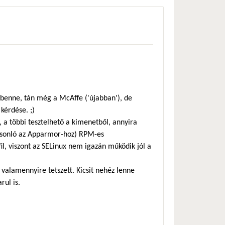
 benne, tán még a McAffe ('újabban'), de
 kérdése. ;)
a többi tesztelhető a kimenetből, annyira
hasonló az Apparmor-hoz) RPM-es
l, viszont az SELinux nem igazán működik jól a
 valamennyire tetszett. Kicsit nehéz lenne
rul is.