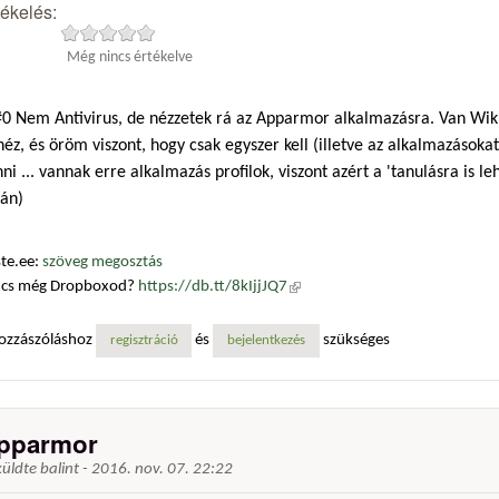
tékelés:
Még nincs értékelve
0 Nem Antivirus, de nézzetek rá az Apparmor alkalmazásra. Van Wiki,
éz, és öröm viszont, hogy csak egyszer kell (illetve az alkalmazásokat 
ni ... vannak erre alkalmazás profilok, viszont azért a 'tanulásra is l
rán)
te.ee:
szöveg megosztás
ncs még Dropboxod?
https://db.tt/8kIjjJQ7
(külső hivatkozás)
ozzászóláshoz
és
szükséges
regisztráció
bejelentkezés
pparmor
küldte
balint
-
2016. nov. 07. 22:22