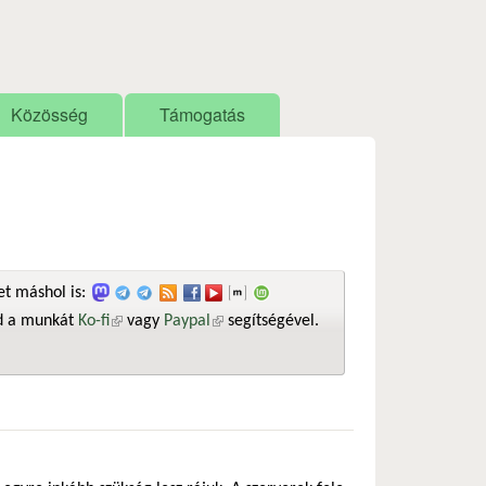
Közösség
Támogatás
t máshol is:
sd a munkát
Ko-fi
(külső hivatkozás)
vagy
Paypal
(külső hivatkozás)
segítségével.