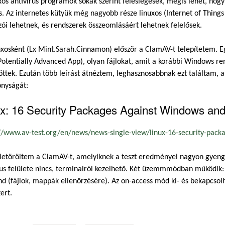
xos antivírus programok sokak szerint feleslegesek, mégis lehet, hogy
s. Az internetes kütyük még nagyobb része linuxos (Internet of Thing
ói lehetnek, és rendszerek összeomlásáért lehetnek felelősek.
uxosként (Lx Mint.Sarah.Cinnamon) először a ClamAV-t telepítetem. Eg
Potentially Advanced App), olyan fájlokat, amit a korábbi Windows r
öttek. Ezután több leírást átnéztem, leghasznosabbnak ezt találtam, a
onyságát:
x: 16 Security Packages Against Windows and 
//www.av-test.org/en/news/news-single-view/linux-16-security-packa.
letöröltem a ClamAV-t, amelyiknek a teszt eredményei nagyon gyengék
us felülete nincs, terminalról kezelhető. Két üzemmmódban működik: o
 (fájlok, mappák ellenőrzésére). Az on-access mód ki- és bekapcsolhat
ert.