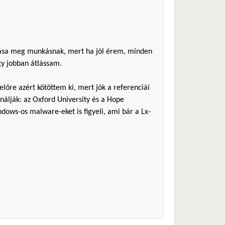
álása meg munkásnak, mert ha jól érem, minden
gy jobban átlássam.
előre azért kötöttem ki, mert jók a referenciái
nálják: az Oxford University és a Hope
ndows-os malware-eket is figyeli, ami bár a Lx-