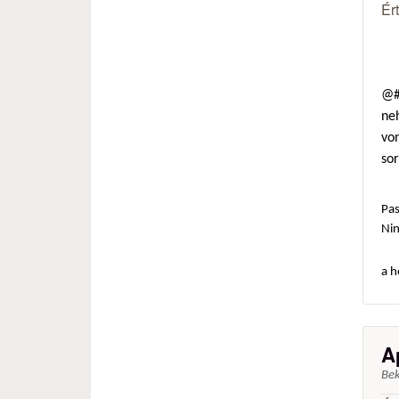
Ér
@#
neh
von
so
Pas
Ni
a h
A
Be