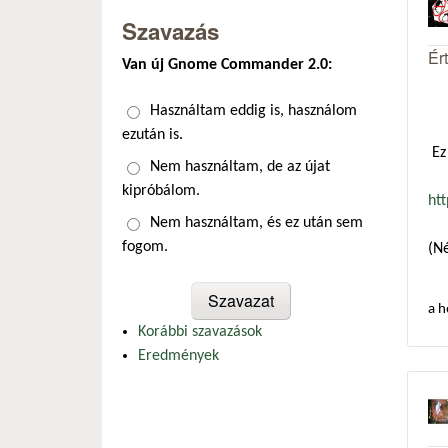
Szavazás
Ér
Van új Gnome Commander 2.0:
Választások
Használtam eddig is, használom
ezután is.
Ez 
Nem használtam, de az újat
kipróbálom.
ht
Nem használtam, és ez után sem
fogom.
(Né
a h
Korábbi szavazások
Eredmények