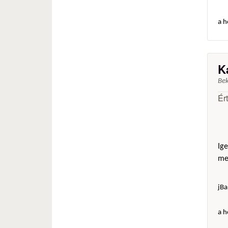
a h
K
Be
Ér
Ige
mer
jBa
a h