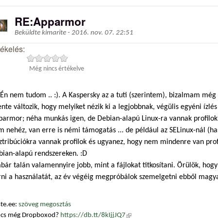
RE:Apparmor
Beküldte
kimarite
-
2016. nov. 07. 22:51
tékelés:
Még nincs értékelve
Én nem tudom .. :). A Kaspersky az a tuti (szerintem), bizalmam még
nte változik, hogy melyiket nézik ki a legjobbnak, végülis egyéni ízlés
parmor; néha munkás igen, de Debian-alapú Linux-ra vannak profilok, 
m nehéz, van erre is némi támogatás ... de például az SELinux-nál (
ztribúciókra vannak profilok és ugyanez, hogy nem mindenre van profi
bian-alapú rendszereken. :D
ár talán valamennyire jobb, mint a fájlokat titkosítani. Örülök, hogy
rni a használatát, az év végéig megpróbálok szemelgetni ebből magya
te.ee:
szöveg megosztás
ncs még Dropboxod?
https://db.tt/8kIjjJQ7
(külső hivatkozás)