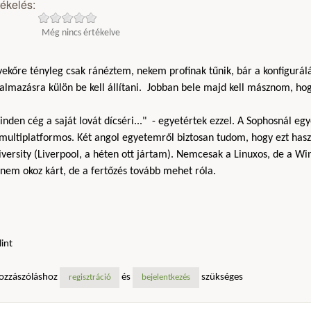
tékelés:
Még nincs értékelve
yekőre tényleg csak ránéztem, nekem profinak tűnik, bár a konfigur
almazásra külön be kell állítani. Jobban bele majd kell másznom, ho
nden cég a saját lovát dícséri..." - egyetértek ezzel. A Sophosnál egy
multiplatformos. Két angol egyetemről biztosan tudom, hogy ezt hasz
versity (Liverpool, a héten ott jártam). Nemcesak a Linuxos, de a Wi
nem okoz kárt, de a fertőzés tovább mehet róla.
lint
ozzászóláshoz
és
szükséges
regisztráció
bejelentkezés