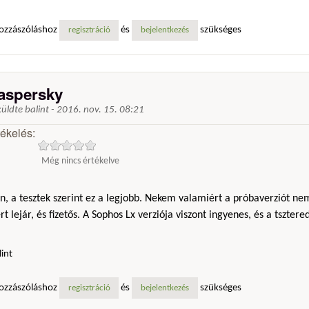
ozzászóláshoz
és
szükséges
regisztráció
bejelentkezés
aspersky
küldte
balint
-
2016. nov. 15. 08:21
tékelés:
Még nincs értékelve
n, a tesztek szerint ez a legjobb. Nekem valamiért a próbaverziót n
t lejár, és fizetős. A Sophos Lx verziója viszont ingyenes, és a tszte
lint
ozzászóláshoz
és
szükséges
regisztráció
bejelentkezés