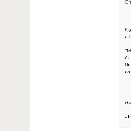
Ér
Eg
alk
"Mi
és 
Uni
on 
jBa
a h