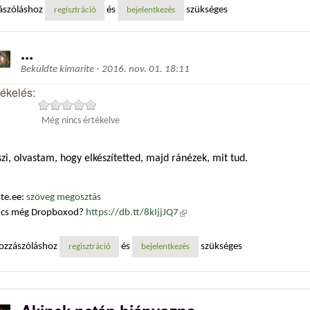
ászóláshoz
és
szükséges
regisztráció
bejelentkezés
...
Beküldte
kimarite
-
2016. nov. 01. 18:11
tékelés:
Még nincs értékelve
zi, olvastam, hogy elkészítetted, majd ránézek, mit tud.
te.ee:
szöveg megosztás
ncs még Dropboxod?
https://db.tt/8kIjjJQ7
(külső hivatkozás)
ozzászóláshoz
és
szükséges
regisztráció
bejelentkezés