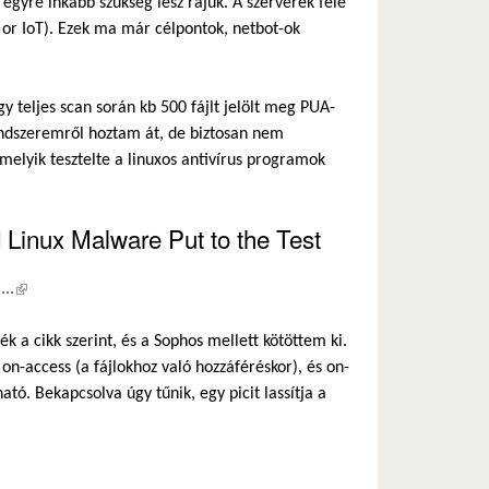
 egyre inkább szükség lesz rájuk. A szerverek fele
s or IoT). Ezek ma már célpontok, netbot-ok
y teljes scan során kb 500 fájlt jelölt meg PUA-
endszeremről hoztam át, de biztosan nem
melyik tesztelte a linuxos antivírus programok
Linux Malware Put to the Test
..
(külső hivatkozás)
 a cikk szerint, és a Sophos mellett kötöttem ki.
n-access (a fájlokhoz való hozzáféréskor), és on-
ó. Bekapcsolva úgy tűnik, egy picit lassítja a