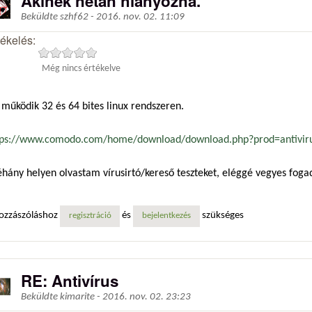
Akinek netán hiányozna.
Beküldte
szhf62
-
2016. nov. 02. 11:09
tékelés:
Még nincs értékelve
működik 32 és 64 bites linux rendszeren.
tps://www.comodo.com/home/download/download.php?prod=antivirus
hány helyen olvastam vírusirtó/kereső teszteket, eléggé vegyes fogadt
ozzászóláshoz
és
szükséges
regisztráció
bejelentkezés
RE: Antivírus
Beküldte
kimarite
-
2016. nov. 02. 23:23