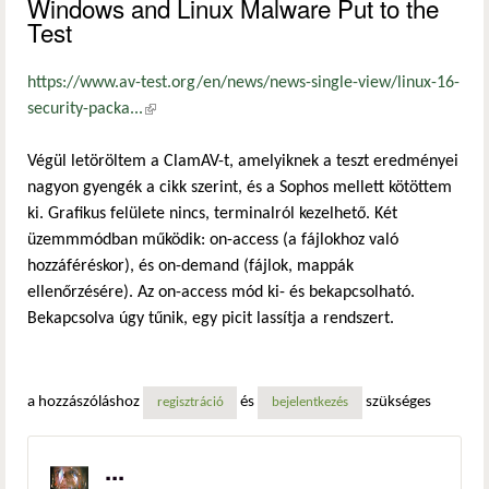
Windows and Linux Malware Put to the
Test
https://www.av-test.org/en/news/news-single-view/linux-16-
security-packa...
(külső hivatkozás)
Végül letöröltem a ClamAV-t, amelyiknek a teszt eredményei
nagyon gyengék a cikk szerint, és a Sophos mellett kötöttem
ki. Grafikus felülete nincs, terminalról kezelhető. Két
üzemmmódban működik: on-access (a fájlokhoz való
hozzáféréskor), és on-demand (fájlok, mappák
ellenőrzésére). Az on-access mód ki- és bekapcsolható.
Bekapcsolva úgy tűnik, egy picit lassítja a rendszert.
a hozzászóláshoz
és
szükséges
regisztráció
bejelentkezés
...