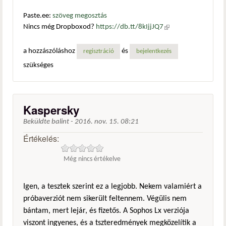
Paste.ee:
szöveg megosztás
Nincs még Dropboxod?
https://db.tt/8kIjjJQ7
(külső
hivatkozás)
a hozzászóláshoz
és
regisztráció
bejelentkezés
szükséges
Kaspersky
Beküldte
balint
-
2016. nov. 15. 08:21
Értékelés:
Még nincs értékelve
Igen, a tesztek szerint ez a legjobb. Nekem valamiért a
próbaverziót nem sikerült feltennem. Végülis nem
bántam, mert lejár, és fizetős. A Sophos Lx verziója
viszont ingyenes, és a tszteredmények megközelítik a