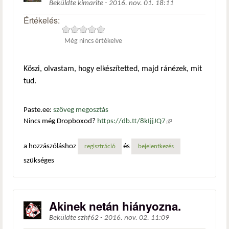
Beküldte
kimarite
-
2016. nov. 01. 18:11
Értékelés:
Még nincs értékelve
Köszi, olvastam, hogy elkészítetted, majd ránézek, mit
tud.
Paste.ee:
szöveg megosztás
Nincs még Dropboxod?
https://db.tt/8kIjjJQ7
(külső
hivatkozás)
a hozzászóláshoz
és
regisztráció
bejelentkezés
szükséges
Akinek netán hiányozna.
Beküldte
szhf62
-
2016. nov. 02. 11:09