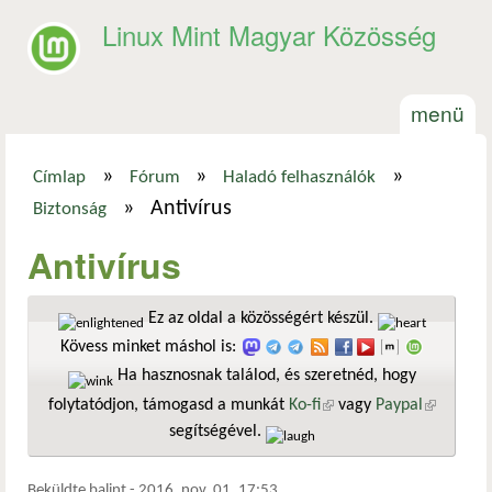
Ugrás a tartalomra
Linux Mint Magyar Közösség
menü
»
»
»
Címlap
Fórum
Haladó felhasználók
Jelenlegi hely
»
Antivírus
Biztonság
Antivírus
Ez az oldal a közösségért készül.
Kövess minket máshol is:
Ha hasznosnak találod, és szeretnéd, hogy
folytatódjon, támogasd a munkát
Ko-fi
(külső hivatkozás)
vagy
Paypal
(külső
segítségével.
hivatkozá
Beküldte
balint
-
2016. nov. 01. 17:53