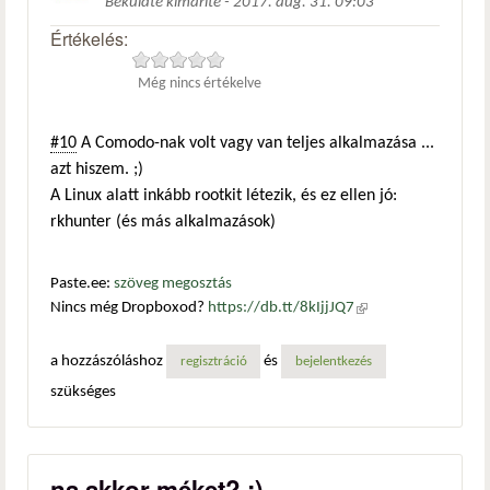
Beküldte
kimarite
-
2017. aug. 31. 09:03
Értékelés:
Még nincs értékelve
#10
A Comodo-nak volt vagy van teljes alkalmazása ...
azt hiszem. ;)
A Linux alatt inkább rootkit létezik, és ez ellen jó:
rkhunter (és más alkalmazások)
Paste.ee:
szöveg megosztás
Nincs még Dropboxod?
https://db.tt/8kIjjJQ7
(külső
hivatkozás)
a hozzászóláshoz
és
regisztráció
bejelentkezés
szükséges
na akkor méket? :)