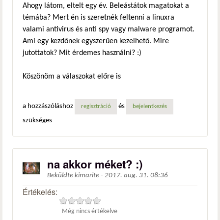
Ahogy látom, eltelt egy év. Beleástátok magatokat a
témába? Mert én is szeretnék feltenni a linuxra
valami antivirus és anti spy vagy malware programot.
Ami egy kezdőnek egyszerűen kezelhető. Mire
jutottatok? Mit érdemes használni? :)
Köszönöm a válaszokat előre is
a hozzászóláshoz
és
regisztráció
bejelentkezés
szükséges
na akkor méket? :)
Beküldte
kimarite
-
2017. aug. 31. 08:36
Értékelés:
Még nincs értékelve