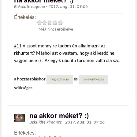
Beküldte
eugene
-
2017. aug. 31. 09:06
Értékelés:
Még nincs értékelve
#11
Viszont mennyire tudom én alkalmazni az
rkhuntert? Máshol azt olvastam, hogy aki kezdő ne
vágjon bele :) . Az egyik ubuntu fórumon volt róla szó.
a hozzászóláshoz
és
regisztráció
bejelentkezés
szükséges
na akkor méket? :)
Beküldte
kimarite
-
2017. aug. 31. 09:16
Értékelés: