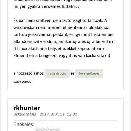
milyen gyakran érdemes futtatni. :)
És bár nem szoftver, de a biztonsághoz tartozik. A
windowsban nem merem elmenteni az oldalakhoz
tartozó jelszavaimat például, és így mint lusta ember
állandóan szitkozódom, amikor újra és újra be kell írni.
:) Linux alatt mi a helyzet ezekkel kapcsolatban?
Elmentheti a böngésző, vagy itt is van kockázata? :)
a hozzászóláshoz
és
regisztráció
bejelentkezés
szükséges
rkhunter
Beküldte
lala
-
2017. aug. 31. 12:31
Értékelés: