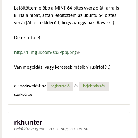
Letöltöttem előbb a MINT 64 bites vverzióját, arra is
kiírta a hibát, aztán letöltöttem az ubuntu 64 biztes
verzióját, erre kiderült, hogy az ugyanaz. Ravasz :)
De ezt írta. :)
http://i.imgur.com/sp3Ppbj.png
(külső hivatkozás)
Van megoldás, vagy keressek másik virusírtót? :)
a hozzászóláshoz
és
regisztráció
bejelentkezés
szükséges
rkhunter
Beküldte
eugene
-
2017. aug. 31. 09:50