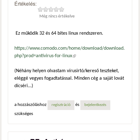
Értékelés:
Még nincs értékelve
Ez működik 32 és 64 bites linux rendszeren.
https://www.comodo.com/home/download/download.
php?prod=antivirus-for-linux
(külső hivatkozás)
(Néhány helyen olvastam vírusirtó/kereső teszteket,
eléggé vegyes fogadtatással. Minden cég a saját lovát
dícséri...)
a hozzászóláshoz
és
regisztráció
bejelentkezés
szükséges