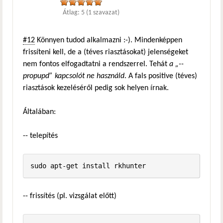
Átlag:
5
(
1
szavazat)
#12
Könnyen tudod alkalmazni :-). Mindenképpen
frissíteni kell, de a (téves riasztásokat) jelenségeket
nem fontos elfogadtatni a rendszerrel. Tehát
a „--
propupd” kapcsolót ne használd
. A fals positive (téves)
riasztások kezeléséről pedig sok helyen írnak.
Általában:
-- telepítés
-- frissítés (pl. vizsgálat előtt)