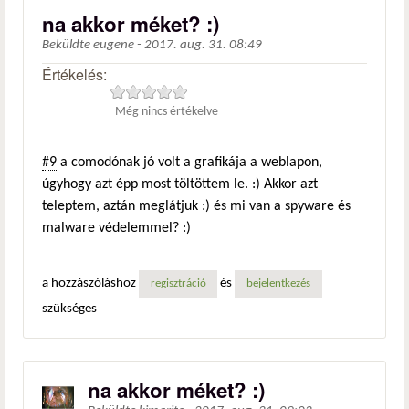
na akkor méket? :)
Beküldte
eugene
-
2017. aug. 31. 08:49
Értékelés:
Még nincs értékelve
#9
a comodónak jó volt a grafikája a weblapon,
úgyhogy azt épp most töltöttem le. :) Akkor azt
teleptem, aztán meglátjuk :) és mi van a spyware és
malware védelemmel? :)
a hozzászóláshoz
és
regisztráció
bejelentkezés
szükséges
na akkor méket? :)