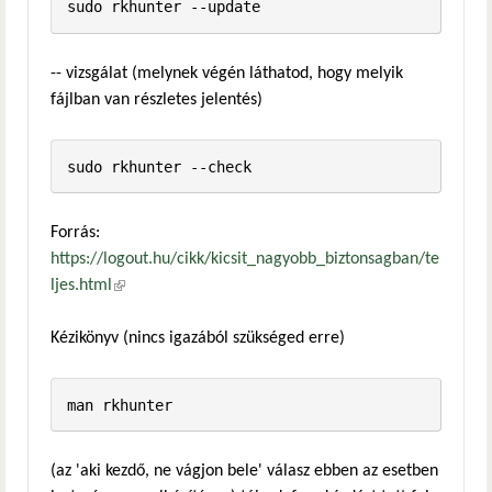
-- vizsgálat (melynek végén láthatod, hogy melyik
fájlban van részletes jelentés)
Forrás:
https://logout.hu/cikk/kicsit_nagyobb_biztonsagban/te
ljes.html
(külső hivatkozás)
Kézikönyv (nincs igazából szükséged erre)
(az 'aki kezdő, ne vágjon bele' válasz ebben az esetben