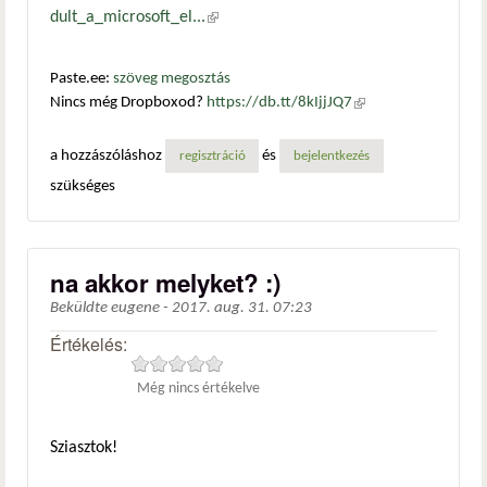
dult_a_microsoft_el...
(külső hivatkozás)
Paste.ee:
szöveg megosztás
Nincs még Dropboxod?
https://db.tt/8kIjjJQ7
(külső
hivatkozás)
a hozzászóláshoz
és
regisztráció
bejelentkezés
szükséges
na akkor melyket? :)
Beküldte
eugene
-
2017. aug. 31. 07:23
Értékelés:
Még nincs értékelve
Sziasztok!