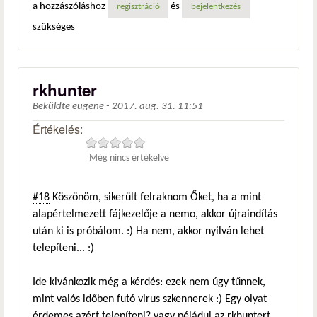
a hozzászóláshoz
és
regisztráció
bejelentkezés
szükséges
rkhunter
Beküldte
eugene
-
2017. aug. 31. 11:51
Értékelés:
Még nincs értékelve
#18
Köszönöm, sikerült felraknom Őket, ha a mint
alapértelmezett fájkezelője a nemo, akkor újraindítás
után ki is próbálom. :) Ha nem, akkor nyilván lehet
telepíteni... :)
Ide kivánkozik még a kérdés: ezek nem úgy tűnnek,
mint valós időben futó virus szkennerek :) Egy olyat
érdemes azért telepíteni? vagy péládul az rkhuntert