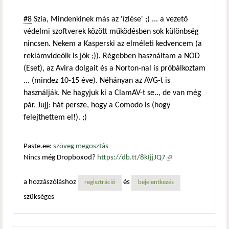
#8
Szia, Mindenkinek más az 'ízlése' ;) ... a vezető
védelmi szoftverek között működésben sok különbség
nincsen. Nekem a Kasperski az elméleti kedvencem (a
reklámvideóik is jók ;)). Régebben használtam a NOD
(Eset), az Avira dolgait és a Norton-nal is próbálkoztam
... (mindez 10-15 éve). Néhányan az AVG-t is
használják. Ne hagyjuk ki a ClamAV-t se.., de van még
pár. Jujj: hát persze, hogy a Comodo is (hogy
felejthettem el!). ;)
Paste.ee:
szöveg megosztás
Nincs még Dropboxod?
https://db.tt/8kIjjJQ7
(külső
hivatkozás)
a hozzászóláshoz
és
regisztráció
bejelentkezés
szükséges