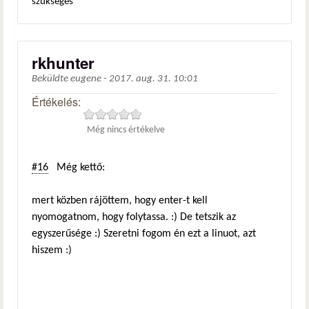
szükséges
rkhunter
Beküldte
eugene
-
2017. aug. 31. 10:01
Értékelés:
Még nincs értékelve
#16
Még kettő:
mert közben rájöttem, hogy enter-t kell
nyomogatnom, hogy folytassa. :) De tetszik az
egyszerűsége :) Szeretni fogom én ezt a linuot, azt
hiszem :)