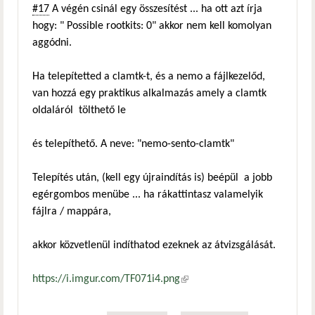
#17
A végén csinál egy összesítést ... ha ott azt írja
hogy: " Possible rootkits: 0" akkor nem kell komolyan
aggódni.
Ha telepítetted a clamtk-t, és a nemo a fájlkezelőd,
van hozzá egy praktikus alkalmazás amely a clamtk
oldaláról tölthető le
és telepíthető. A neve: "nemo-sento-clamtk"
Telepítés után, (kell egy újraindítás is) beépül a jobb
egérgombos menübe ... ha rákattintasz valamelyik
fájlra / mappára,
akkor közvetlenül indíthatod ezeknek az átvizsgálását.
https://i.imgur.com/TF071i4.png
(külső hivatkozás)