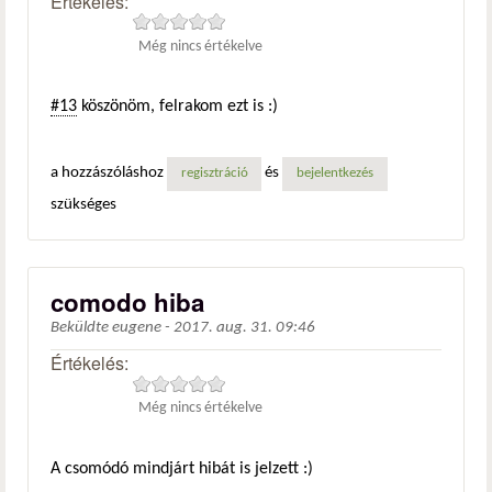
Értékelés:
Még nincs értékelve
#13
köszönöm, felrakom ezt is :)
a hozzászóláshoz
és
regisztráció
bejelentkezés
szükséges
comodo hiba
Beküldte
eugene
-
2017. aug. 31. 09:46
Értékelés:
Még nincs értékelve
A csomódó mindjárt hibát is jelzett :)