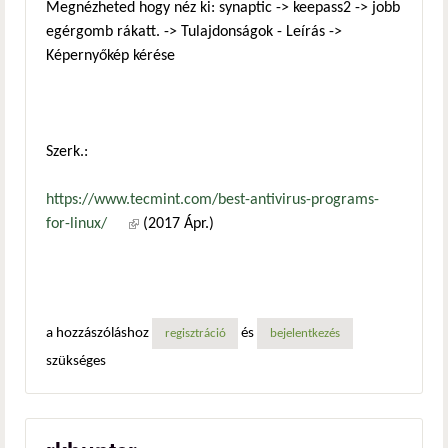
Megnézheted hogy néz ki: synaptic -> keepass2 -> jobb
egérgomb rákatt. -> Tulajdonságok - Leírás ->
Képernyőkép kérése
Szerk.:
https://www.tecmint.com/best-antivirus-programs-
for-linux/
(külső hivatkozás)
(2017 Ápr.)
a hozzászóláshoz
és
regisztráció
bejelentkezés
szükséges