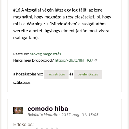
#16
A vizsgálat végén látsz egy log fájlt, az kéne
megnyitni, hogy megnézd a részletezéseket, pl. hogy
mi is a Warning :-). 'Mindeközben' a szolgáltatóm
szerelte a netet, úgyhogy elment (aztán most vissza
csalogattam).
Paste.ee:
szöveg megosztás
Nincs még Dropboxod?
https://db.tt/8kIjjJQ7
(külső
hivatkozás)
a hozzászóláshoz
és
regisztráció
bejelentkezés
szükséges
comodo hiba
Beküldte
kimarite
-
2017. aug. 31. 15:05
Értékelés: