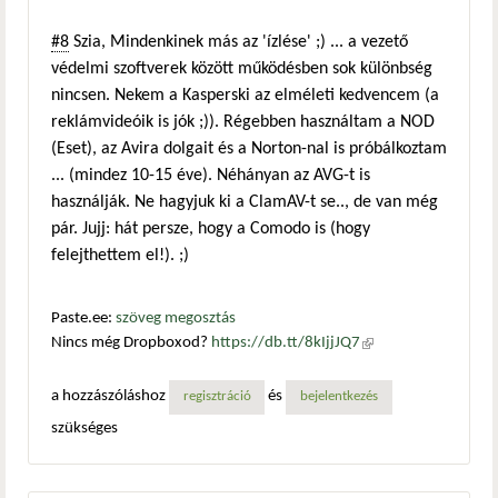
#8
Szia, Mindenkinek más az 'ízlése' ;) ... a vezető
védelmi szoftverek között működésben sok különbség
nincsen. Nekem a Kasperski az elméleti kedvencem (a
reklámvideóik is jók ;)). Régebben használtam a NOD
(Eset), az Avira dolgait és a Norton-nal is próbálkoztam
... (mindez 10-15 éve). Néhányan az AVG-t is
használják. Ne hagyjuk ki a ClamAV-t se.., de van még
pár. Jujj: hát persze, hogy a Comodo is (hogy
felejthettem el!). ;)
Paste.ee:
szöveg megosztás
Nincs még Dropboxod?
https://db.tt/8kIjjJQ7
(külső
hivatkozás)
a hozzászóláshoz
és
regisztráció
bejelentkezés
szükséges