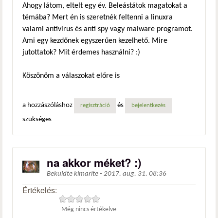
Ahogy látom, eltelt egy év. Beleástátok magatokat a
témába? Mert én is szeretnék feltenni a linuxra
valami antivirus és anti spy vagy malware programot.
Ami egy kezdőnek egyszerűen kezelhető. Mire
jutottatok? Mit érdemes használni? :)
Köszönöm a válaszokat előre is
a hozzászóláshoz
és
regisztráció
bejelentkezés
szükséges
na akkor méket? :)
Beküldte
kimarite
-
2017. aug. 31. 08:36
Értékelés:
Még nincs értékelve