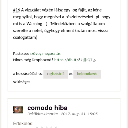
#16
A vizsgálat végén látsz egy log fájlt, az kéne
megnyitni, hogy megnézd a részletezéseket, pl. hogy
mi is a Warning :-). 'Mindeközben' a szolgáltatóm
szerelte a netet, úgyhogy elment (aztán most vissza
csalogattam).
Paste.ee:
szöveg megosztás
Nincs még Dropboxod?
https://db.tt/8kIjjJQ7
(külső
hivatkozás)
a hozzászóláshoz
és
regisztráció
bejelentkezés
szükséges
comodo hiba
Beküldte
kimarite
-
2017. aug. 31. 15:05
Értékelés: