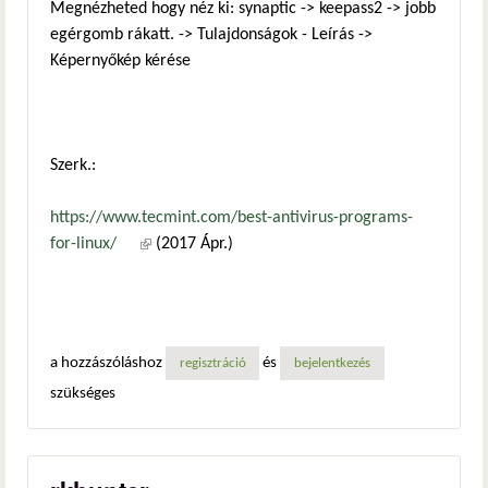
Megnézheted hogy néz ki: synaptic -> keepass2 -> jobb
egérgomb rákatt. -> Tulajdonságok - Leírás ->
Képernyőkép kérése
Szerk.:
https://www.tecmint.com/best-antivirus-programs-
for-linux/
(külső hivatkozás)
(2017 Ápr.)
a hozzászóláshoz
és
regisztráció
bejelentkezés
szükséges