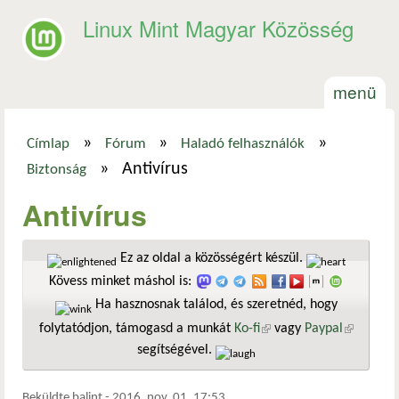
Ugrás a tartalomra
Linux Mint Magyar Közösség
menü
»
»
»
Címlap
Fórum
Haladó felhasználók
Jelenlegi hely
»
Antivírus
Biztonság
Antivírus
Ez az oldal a közösségért készül.
Kövess minket máshol is:
Ha hasznosnak találod, és szeretnéd, hogy
folytatódjon, támogasd a munkát
Ko-fi
(külső hivatkozás)
vagy
Paypal
(külső
segítségével.
hivatkozá
Beküldte
balint
-
2016. nov. 01. 17:53