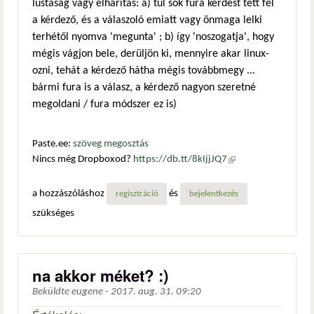
lustaság vagy elhárítás: a) túl sok fura kérdést tett fel
a kérdező, és a válaszoló emiatt vagy önmaga lelki
terhétől nyomva 'megunta' ; b) így 'noszogatja', hogy
mégis vágjon bele, derüljön ki, mennyire akar linux-
ozni, tehát a kérdező hátha mégis továbbmegy ...
bármi fura is a válasz, a kérdező nagyon szeretné
megoldani / fura módszer ez is)
Paste.ee:
szöveg megosztás
Nincs még Dropboxod?
https://db.tt/8kIjjJQ7
(külső
hivatkozás)
a hozzászóláshoz
és
regisztráció
bejelentkezés
szükséges
na akkor méket? :)
Beküldte
eugene
-
2017. aug. 31. 09:20