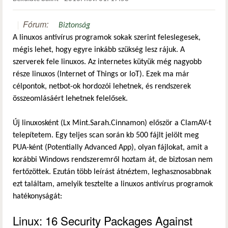
Fórum:
Biztonság
A linuxos antivírus programok sokak szerint feleslegesek,
mégis lehet, hogy egyre inkább szükség lesz rájuk. A
szerverek fele linuxos. Az internetes kütyük még nagyobb
része linuxos (Internet of Things or IoT). Ezek ma már
célpontok, netbot-ok hordozói lehetnek, és rendszerek
összeomlásáért lehetnek felelősek.
Új linuxosként (Lx Mint.Sarah.Cinnamon) először a ClamAV-t
telepítetem. Egy teljes scan során kb 500 fájlt jelölt meg
PUA-ként (Potentially Advanced App), olyan fájlokat, amit a
korábbi Windows rendszeremről hoztam át, de biztosan nem
fertőzöttek. Ezután több leírást átnéztem, leghasznosabbnak
ezt találtam, amelyik tesztelte a linuxos antivírus programok
hatékonyságát:
Linux: 16 Security Packages Against