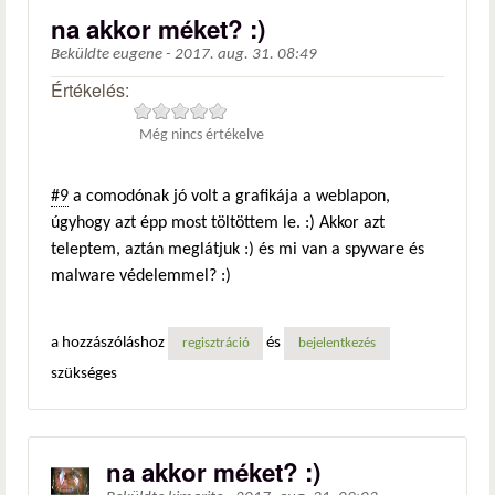
na akkor méket? :)
Beküldte
eugene
-
2017. aug. 31. 08:49
Értékelés:
Még nincs értékelve
#9
a comodónak jó volt a grafikája a weblapon,
úgyhogy azt épp most töltöttem le. :) Akkor azt
teleptem, aztán meglátjuk :) és mi van a spyware és
malware védelemmel? :)
a hozzászóláshoz
és
regisztráció
bejelentkezés
szükséges
na akkor méket? :)