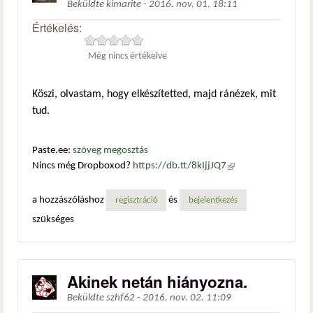
Beküldte
kimarite
-
2016. nov. 01. 18:11
Értékelés:
Még nincs értékelve
Köszi, olvastam, hogy elkészítetted, majd ránézek, mit
tud.
Paste.ee:
szöveg megosztás
Nincs még Dropboxod?
https://db.tt/8kIjjJQ7
(külső
hivatkozás)
a hozzászóláshoz
és
regisztráció
bejelentkezés
szükséges
Akinek netán hiányozna.
Beküldte
szhf62
-
2016. nov. 02. 11:09