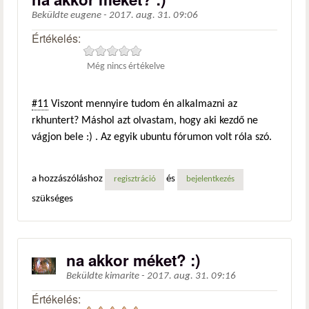
Beküldte
eugene
-
2017. aug. 31. 09:06
Értékelés:
Még nincs értékelve
#11
Viszont mennyire tudom én alkalmazni az
rkhuntert? Máshol azt olvastam, hogy aki kezdő ne
vágjon bele :) . Az egyik ubuntu fórumon volt róla szó.
a hozzászóláshoz
és
regisztráció
bejelentkezés
szükséges
na akkor méket? :)
Beküldte
kimarite
-
2017. aug. 31. 09:16
Értékelés: