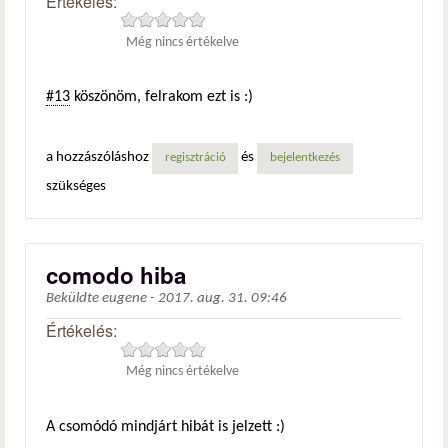
Értékelés:
Még nincs értékelve
#13
köszönöm, felrakom ezt is :)
a hozzászóláshoz
és
regisztráció
bejelentkezés
szükséges
comodo hiba
Beküldte
eugene
-
2017. aug. 31. 09:46
Értékelés:
Még nincs értékelve
A csomódó mindjárt hibát is jelzett :)