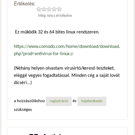
Értékelés:
Még nincs értékelve
Ez működik 32 és 64 bites linux rendszeren.
https://www.comodo.com/home/download/download.
php?prod=antivirus-for-linux
(külső hivatkozás)
(Néhány helyen olvastam vírusirtó/kereső teszteket,
eléggé vegyes fogadtatással. Minden cég a saját lovát
dícséri...)
a hozzászóláshoz
és
regisztráció
bejelentkezés
szükséges