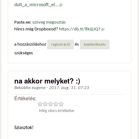
dult_a_microsoft_el...
(külső hivatkozás)
Paste.ee:
szöveg megosztás
Nincs még Dropboxod?
https://db.tt/8kIjjJQ7
(külső
hivatkozás)
a hozzászóláshoz
és
regisztráció
bejelentkezés
szükséges
na akkor melyket? :)
Beküldte
eugene
-
2017. aug. 31. 07:23
Értékelés:
Még nincs értékelve
Sziasztok!