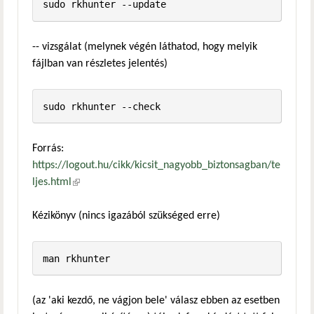
-- vizsgálat (melynek végén láthatod, hogy melyik
fájlban van részletes jelentés)
Forrás:
https://logout.hu/cikk/kicsit_nagyobb_biztonsagban/te
ljes.html
(külső hivatkozás)
Kézikönyv (nincs igazából szükséged erre)
(az 'aki kezdő, ne vágjon bele' válasz ebben az esetben