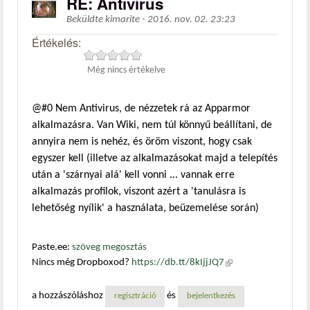
RE: Antivírus
Beküldte
kimarite
-
2016. nov. 02. 23:23
Értékelés:
Még nincs értékelve
@#0 Nem Antivirus, de nézzetek rá az Apparmor
alkalmazásra. Van Wiki, nem túl könnyű beállítani, de
annyira nem is nehéz, és öröm viszont, hogy csak
egyszer kell (illetve az alkalmazásokat majd a telepítés
után a 'szárnyai alá' kell vonni ... vannak erre
alkalmazás profilok, viszont azért a 'tanulásra is
lehetőség nyílik' a használata, beüzemelése során)
Paste.ee:
szöveg megosztás
Nincs még Dropboxod?
https://db.tt/8kIjjJQ7
(külső
hivatkozás)
a hozzászóláshoz
és
regisztráció
bejelentkezés