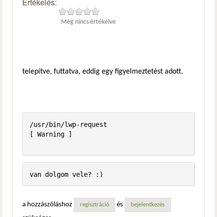
Értékelés:
Még nincs értékelve
telepítve, futtatva, eddig egy figyelmeztetést adott.
/usr/bin/lwp-request                                     
[ Warning ]

a hozzászóláshoz
és
regisztráció
bejelentkezés