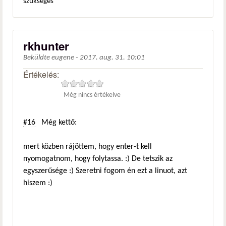
szükséges
rkhunter
Beküldte
eugene
-
2017. aug. 31. 10:01
Értékelés:
Még nincs értékelve
#16
Még kettő:
mert közben rájöttem, hogy enter-t kell
nyomogatnom, hogy folytassa. :) De tetszik az
egyszerűsége :) Szeretni fogom én ezt a linuot, azt
hiszem :)