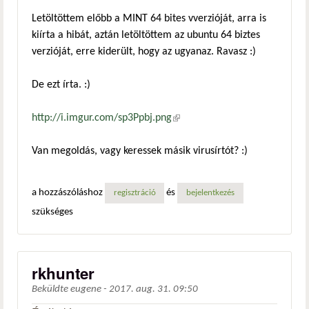
Letöltöttem előbb a MINT 64 bites vverzióját, arra is
kiírta a hibát, aztán letöltöttem az ubuntu 64 biztes
verzióját, erre kiderült, hogy az ugyanaz. Ravasz :)
De ezt írta. :)
http://i.imgur.com/sp3Ppbj.png
(külső hivatkozás)
Van megoldás, vagy keressek másik virusírtót? :)
a hozzászóláshoz
és
regisztráció
bejelentkezés
szükséges
rkhunter
Beküldte
eugene
-
2017. aug. 31. 09:50