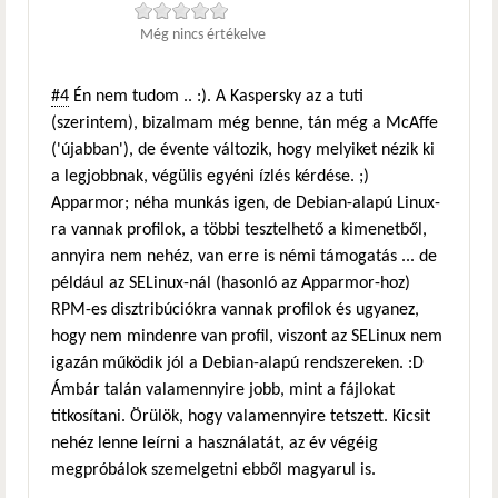
Még nincs értékelve
#4
Én nem tudom .. :). A Kaspersky az a tuti
(szerintem), bizalmam még benne, tán még a McAffe
('újabban'), de évente változik, hogy melyiket nézik ki
a legjobbnak, végülis egyéni ízlés kérdése. ;)
Apparmor; néha munkás igen, de Debian-alapú Linux-
ra vannak profilok, a többi tesztelhető a kimenetből,
annyira nem nehéz, van erre is némi támogatás ... de
például az SELinux-nál (hasonló az Apparmor-hoz)
RPM-es disztribúciókra vannak profilok és ugyanez,
hogy nem mindenre van profil, viszont az SELinux nem
igazán működik jól a Debian-alapú rendszereken. :D
Ámbár talán valamennyire jobb, mint a fájlokat
titkosítani. Örülök, hogy valamennyire tetszett. Kicsit
nehéz lenne leírni a használatát, az év végéig
megpróbálok szemelgetni ebből magyarul is.