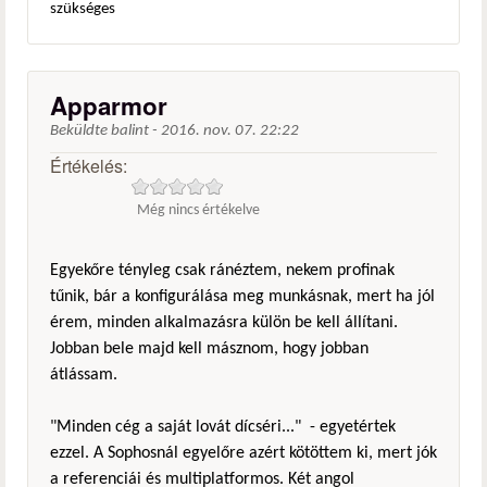
szükséges
Apparmor
Beküldte
balint
-
2016. nov. 07. 22:22
Értékelés:
Még nincs értékelve
Egyekőre tényleg csak ránéztem, nekem profinak
tűnik, bár a konfigurálása meg munkásnak, mert ha jól
érem, minden alkalmazásra külön be kell állítani.
Jobban bele majd kell másznom, hogy jobban
átlássam.
"Minden cég a saját lovát dícséri..." - egyetértek
ezzel. A Sophosnál egyelőre azért kötöttem ki, mert jók
a referenciái és multiplatformos. Két angol