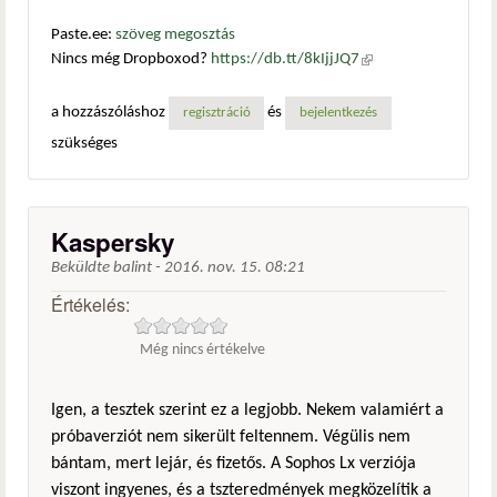
Paste.ee:
szöveg megosztás
Nincs még Dropboxod?
https://db.tt/8kIjjJQ7
(külső
hivatkozás)
a hozzászóláshoz
és
regisztráció
bejelentkezés
szükséges
Kaspersky
Beküldte
balint
-
2016. nov. 15. 08:21
Értékelés:
Még nincs értékelve
Igen, a tesztek szerint ez a legjobb. Nekem valamiért a
próbaverziót nem sikerült feltennem. Végülis nem
bántam, mert lejár, és fizetős. A Sophos Lx verziója
viszont ingyenes, és a tszteredmények megközelítik a