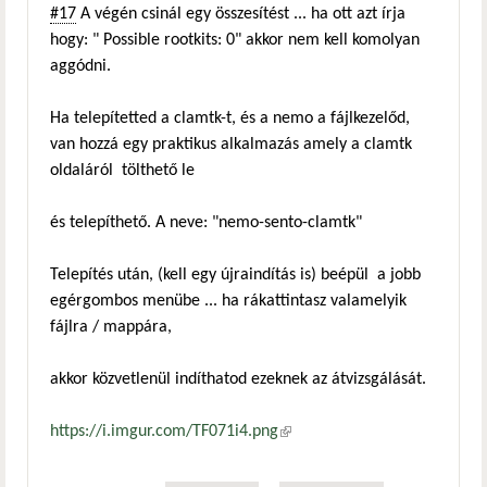
#17
A végén csinál egy összesítést ... ha ott azt írja
hogy: " Possible rootkits: 0" akkor nem kell komolyan
aggódni.
Ha telepítetted a clamtk-t, és a nemo a fájlkezelőd,
van hozzá egy praktikus alkalmazás amely a clamtk
oldaláról tölthető le
és telepíthető. A neve: "nemo-sento-clamtk"
Telepítés után, (kell egy újraindítás is) beépül a jobb
egérgombos menübe ... ha rákattintasz valamelyik
fájlra / mappára,
akkor közvetlenül indíthatod ezeknek az átvizsgálását.
https://i.imgur.com/TF071i4.png
(külső hivatkozás)