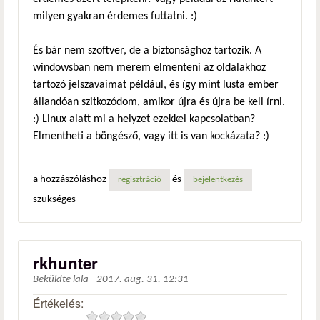
milyen gyakran érdemes futtatni. :)
És bár nem szoftver, de a biztonsághoz tartozik. A
windowsban nem merem elmenteni az oldalakhoz
tartozó jelszavaimat például, és így mint lusta ember
állandóan szitkozódom, amikor újra és újra be kell írni.
:) Linux alatt mi a helyzet ezekkel kapcsolatban?
Elmentheti a böngésző, vagy itt is van kockázata? :)
a hozzászóláshoz
és
regisztráció
bejelentkezés
szükséges
rkhunter
Beküldte
lala
-
2017. aug. 31. 12:31
Értékelés: