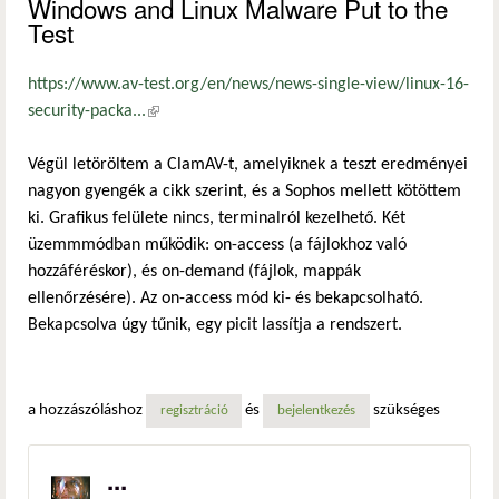
Windows and Linux Malware Put to the
Test
https://www.av-test.org/en/news/news-single-view/linux-16-
security-packa...
(külső hivatkozás)
Végül letöröltem a ClamAV-t, amelyiknek a teszt eredményei
nagyon gyengék a cikk szerint, és a Sophos mellett kötöttem
ki. Grafikus felülete nincs, terminalról kezelhető. Két
üzemmmódban működik: on-access (a fájlokhoz való
hozzáféréskor), és on-demand (fájlok, mappák
ellenőrzésére). Az on-access mód ki- és bekapcsolható.
Bekapcsolva úgy tűnik, egy picit lassítja a rendszert.
a hozzászóláshoz
és
szükséges
regisztráció
bejelentkezés
...