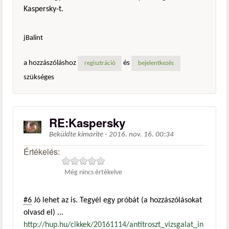
Kaspersky-t.
jBalint
a hozzászóláshoz
és
regisztráció
bejelentkezés
szükséges
RE:Kaspersky
Beküldte
kimarite
-
2016. nov. 16. 00:34
Értékelés:
Még nincs értékelve
#6
Jó lehet az is. Tegyél egy próbát (a hozzászólásokat
olvasd el) ...
http://hup.hu/cikkek/20161114/antitroszt_vizsgalat_in