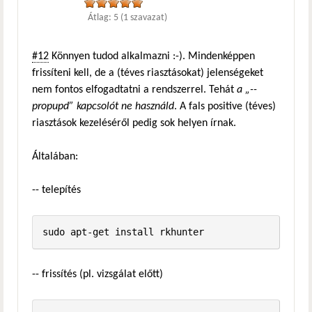
Átlag:
5
(
1
szavazat)
#12
Könnyen tudod alkalmazni :-). Mindenképpen
frissíteni kell, de a (téves riasztásokat) jelenségeket
nem fontos elfogadtatni a rendszerrel. Tehát
a „--
propupd” kapcsolót ne használd
. A fals positive (téves)
riasztások kezeléséről pedig sok helyen írnak.
Általában:
-- telepítés
-- frissítés (pl. vizsgálat előtt)