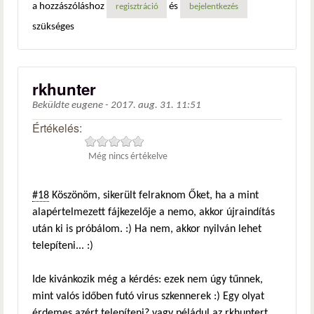
a hozzászóláshoz
és
regisztráció
bejelentkezés
szükséges
rkhunter
Beküldte
eugene
-
2017. aug. 31. 11:51
Értékelés:
Még nincs értékelve
#18
Köszönöm, sikerült felraknom Őket, ha a mint
alapértelmezett fájkezelője a nemo, akkor újraindítás
után ki is próbálom. :) Ha nem, akkor nyilván lehet
telepíteni... :)
Ide kivánkozik még a kérdés: ezek nem úgy tűnnek,
mint valós időben futó virus szkennerek :) Egy olyat
érdemes azért telepíteni? vagy péládul az rkhuntert