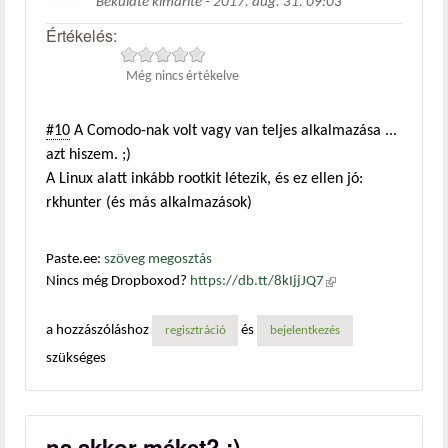
Beküldte
kimarite
-
2017. aug. 31. 09:03
Értékelés:
Még nincs értékelve
#10
A Comodo-nak volt vagy van teljes alkalmazása ...
azt hiszem. ;)
A Linux alatt inkább rootkit létezik, és ez ellen jó:
rkhunter (és más alkalmazások)
Paste.ee:
szöveg megosztás
Nincs még Dropboxod?
https://db.tt/8kIjjJQ7
(külső
hivatkozás)
a hozzászóláshoz
és
regisztráció
bejelentkezés
szükséges
na akkor méket? :)