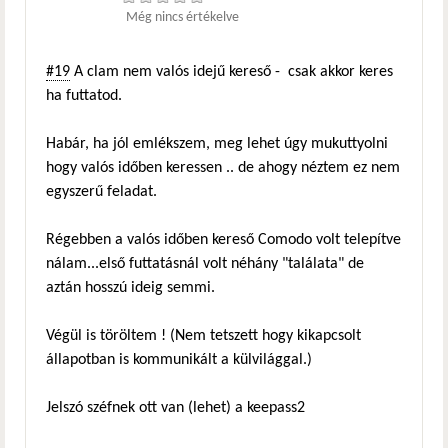
Még nincs értékelve
#19
A clam nem valós idejű kereső - csak akkor keres
ha futtatod.
Habár, ha jól emlékszem, meg lehet úgy mukuttyolni
hogy valós időben keressen .. de ahogy néztem ez nem
egyszerű feladat.
Régebben a valós időben kereső Comodo volt telepítve
nálam...első futtatásnál volt néhány "találata" de
aztán hosszú ideig semmi.
Végül is töröltem ! (Nem tetszett hogy kikapcsolt
állapotban is kommunikált a külvilággal.)
Jelszó széfnek ott van (lehet) a keepass2