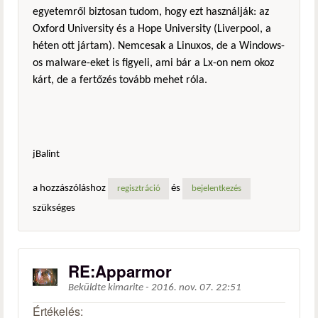
egyetemről biztosan tudom, hogy ezt használják: az
Oxford University és a Hope University (Liverpool, a
héten ott jártam). Nemcesak a Linuxos, de a Windows-
os malware-eket is figyeli, ami bár a Lx-on nem okoz
kárt, de a fertőzés tovább mehet róla.
jBalint
a hozzászóláshoz
és
regisztráció
bejelentkezés
szükséges
RE:Apparmor
Beküldte
kimarite
-
2016. nov. 07. 22:51
Értékelés: