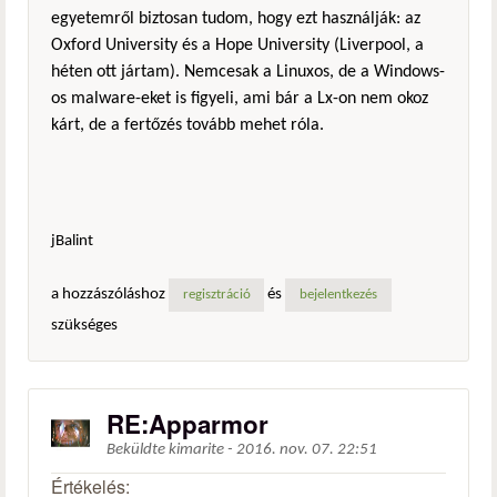
egyetemről biztosan tudom, hogy ezt használják: az
Oxford University és a Hope University (Liverpool, a
héten ott jártam). Nemcesak a Linuxos, de a Windows-
os malware-eket is figyeli, ami bár a Lx-on nem okoz
kárt, de a fertőzés tovább mehet róla.
jBalint
a hozzászóláshoz
és
regisztráció
bejelentkezés
szükséges
RE:Apparmor
Beküldte
kimarite
-
2016. nov. 07. 22:51
Értékelés: