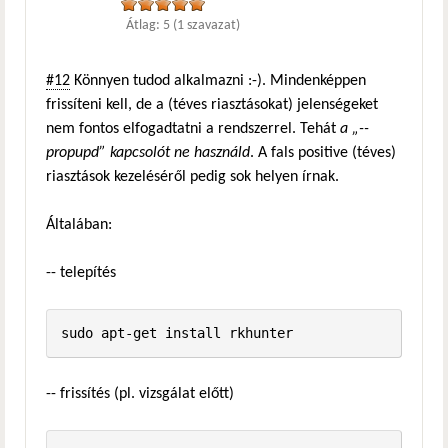
Átlag:
5
(
1
szavazat)
#12
Könnyen tudod alkalmazni :-). Mindenképpen
frissíteni kell, de a (téves riasztásokat) jelenségeket
nem fontos elfogadtatni a rendszerrel. Tehát
a „--
propupd” kapcsolót ne használd
. A fals positive (téves)
riasztások kezeléséről pedig sok helyen írnak.
Általában:
-- telepítés
-- frissítés (pl. vizsgálat előtt)