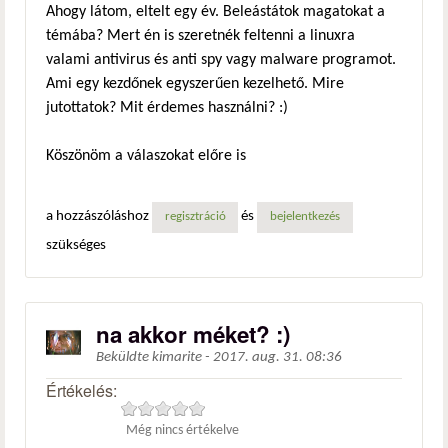
Ahogy látom, eltelt egy év. Beleástátok magatokat a
témába? Mert én is szeretnék feltenni a linuxra
valami antivirus és anti spy vagy malware programot.
Ami egy kezdőnek egyszerűen kezelhető. Mire
jutottatok? Mit érdemes használni? :)
Köszönöm a válaszokat előre is
a hozzászóláshoz
és
regisztráció
bejelentkezés
szükséges
na akkor méket? :)
Beküldte
kimarite
-
2017. aug. 31. 08:36
Értékelés:
Még nincs értékelve