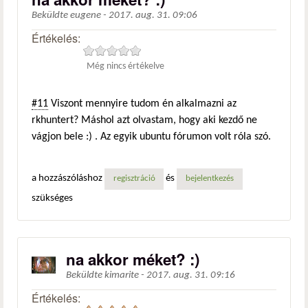
Beküldte
eugene
-
2017. aug. 31. 09:06
Értékelés:
Még nincs értékelve
#11
Viszont mennyire tudom én alkalmazni az
rkhuntert? Máshol azt olvastam, hogy aki kezdő ne
vágjon bele :) . Az egyik ubuntu fórumon volt róla szó.
a hozzászóláshoz
és
regisztráció
bejelentkezés
szükséges
na akkor méket? :)
Beküldte
kimarite
-
2017. aug. 31. 09:16
Értékelés: