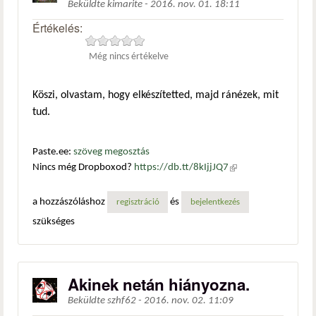
Beküldte
kimarite
-
2016. nov. 01. 18:11
Értékelés:
Még nincs értékelve
Köszi, olvastam, hogy elkészítetted, majd ránézek, mit
tud.
Paste.ee:
szöveg megosztás
Nincs még Dropboxod?
https://db.tt/8kIjjJQ7
(külső
hivatkozás)
a hozzászóláshoz
és
regisztráció
bejelentkezés
szükséges
Akinek netán hiányozna.
Beküldte
szhf62
-
2016. nov. 02. 11:09