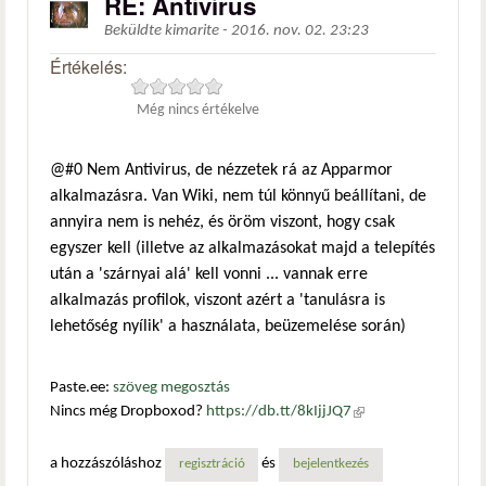
RE: Antivírus
Beküldte
kimarite
-
2016. nov. 02. 23:23
Értékelés:
Még nincs értékelve
@#0 Nem Antivirus, de nézzetek rá az Apparmor
alkalmazásra. Van Wiki, nem túl könnyű beállítani, de
annyira nem is nehéz, és öröm viszont, hogy csak
egyszer kell (illetve az alkalmazásokat majd a telepítés
után a 'szárnyai alá' kell vonni ... vannak erre
alkalmazás profilok, viszont azért a 'tanulásra is
lehetőség nyílik' a használata, beüzemelése során)
Paste.ee:
szöveg megosztás
Nincs még Dropboxod?
https://db.tt/8kIjjJQ7
(külső
hivatkozás)
a hozzászóláshoz
és
regisztráció
bejelentkezés