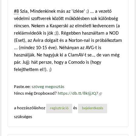
#8
Szia, Mindenkinek más az 'ízlése' ;) ... a vezető
védelmi szoftverek között működésben sok különbség
nincsen. Nekem a Kasperski az elméleti kedvencem (a
reklámvideóik is jók ;)). Régebben használtam a NOD
(Eset), az Avira dolgait és a Norton-nal is próbálkoztam
... (mindez 10-15 éve). Néhányan az AVG-t is
használják. Ne hagyjuk ki a ClamAV-t se.., de van még
pár. Jujj: hát persze, hogy a Comodo is (hogy
felejthettem el!). ;)
Paste.ee:
szöveg megosztás
Nincs még Dropboxod?
https://db.tt/8kIjjJQ7
(külső
hivatkozás)
a hozzászóláshoz
és
regisztráció
bejelentkezés
szükséges