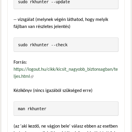
-- vizsgálat (melynek végén láthatod, hogy melyik
fájlban van részletes jelentés)
Forrás:
https://logout.hu/cikk/kicsit_nagyobb_biztonsagban/te
ljes.html
(külső hivatkozás)
Kézikönyv (nincs igazából szükséged erre)
(az 'aki kezdő, ne vágjon bele' válasz ebben az esetben