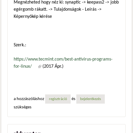
Megnézheted hogy néz ki: synaptic -> keepass2 -> jobb
egérgomb rákatt. -> Tulajdonságok - Leírás ->
Képernyőkép kérése
Szerk.:
https://www.tecmint.com/best-antivirus-programs-
for-linux/
(külső hivatkozás)
(2017 Ápr.)
a hozzászóláshoz
és
regisztráció
bejelentkezés
szükséges