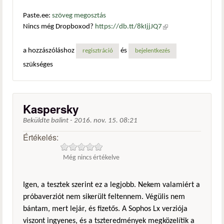
Paste.ee:
szöveg megosztás
Nincs még Dropboxod?
https://db.tt/8kIjjJQ7
(külső
hivatkozás)
a hozzászóláshoz
és
regisztráció
bejelentkezés
szükséges
Kaspersky
Beküldte
balint
-
2016. nov. 15. 08:21
Értékelés:
Még nincs értékelve
Igen, a tesztek szerint ez a legjobb. Nekem valamiért a
próbaverziót nem sikerült feltennem. Végülis nem
bántam, mert lejár, és fizetős. A Sophos Lx verziója
viszont ingyenes, és a tszteredmények megközelítik a