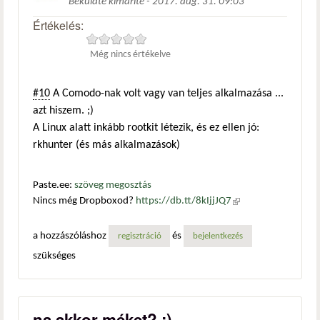
Beküldte
kimarite
-
2017. aug. 31. 09:03
Értékelés:
Még nincs értékelve
#10
A Comodo-nak volt vagy van teljes alkalmazása ...
azt hiszem. ;)
A Linux alatt inkább rootkit létezik, és ez ellen jó:
rkhunter (és más alkalmazások)
Paste.ee:
szöveg megosztás
Nincs még Dropboxod?
https://db.tt/8kIjjJQ7
(külső
hivatkozás)
a hozzászóláshoz
és
regisztráció
bejelentkezés
szükséges
na akkor méket? :)