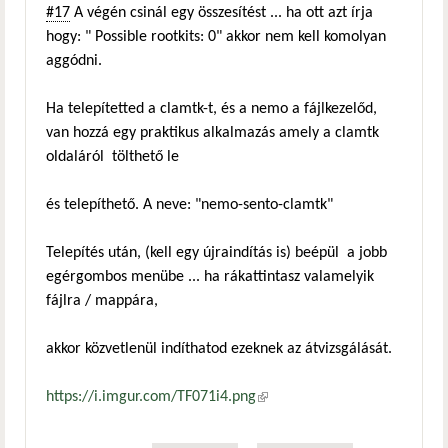
#17
A végén csinál egy összesítést ... ha ott azt írja
hogy: " Possible rootkits: 0" akkor nem kell komolyan
aggódni.
Ha telepítetted a clamtk-t, és a nemo a fájlkezelőd,
van hozzá egy praktikus alkalmazás amely a clamtk
oldaláról tölthető le
és telepíthető. A neve: "nemo-sento-clamtk"
Telepítés után, (kell egy újraindítás is) beépül a jobb
egérgombos menübe ... ha rákattintasz valamelyik
fájlra / mappára,
akkor közvetlenül indíthatod ezeknek az átvizsgálását.
https://i.imgur.com/TF071i4.png
(külső hivatkozás)