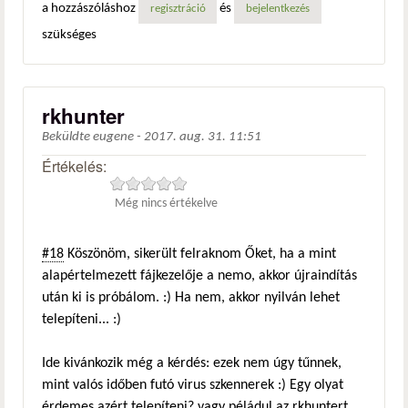
a hozzászóláshoz
és
regisztráció
bejelentkezés
szükséges
rkhunter
Beküldte
eugene
-
2017. aug. 31. 11:51
Értékelés:
Még nincs értékelve
#18
Köszönöm, sikerült felraknom Őket, ha a mint
alapértelmezett fájkezelője a nemo, akkor újraindítás
után ki is próbálom. :) Ha nem, akkor nyilván lehet
telepíteni... :)
Ide kivánkozik még a kérdés: ezek nem úgy tűnnek,
mint valós időben futó virus szkennerek :) Egy olyat
érdemes azért telepíteni? vagy péládul az rkhuntert