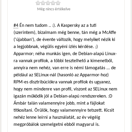
Még nincs értékelve
#4
Én nem tudom .. :). A Kaspersky az a tuti
(szerintem), bizalmam még benne, tán még a McAffe
('újabban'), de évente változik, hogy melyiket nézik ki
a legjobbnak, végülis egyéni ízlés kérdése. ;)
Apparmor; néha munkás igen, de Debian-alapú Linux-
ra vannak profilok, a többi tesztelhető a kimenetből,
annyira nem nehéz, van erre is némi támogatás ... de
például az SELinux-nál (hasonló az Apparmor-hoz)
RPM-es disztribúciókra vannak profilok és ugyanez,
hogy nem mindenre van profil, viszont az SELinux nem
igazán működik jól a Debian-alapú rendszereken. :D
Ámbár talán valamennyire jobb, mint a fájlokat
titkosítani. Örülök, hogy valamennyire tetszett. Kicsit
nehéz lenne leírni a használatát, az év végéig
megpróbálok szemelgetni ebből magyarul is.