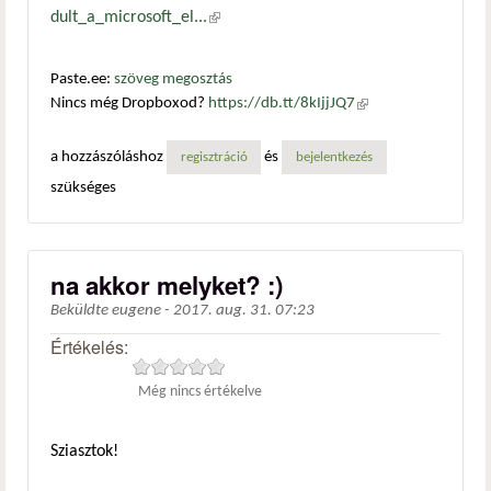
dult_a_microsoft_el...
(külső hivatkozás)
Paste.ee:
szöveg megosztás
Nincs még Dropboxod?
https://db.tt/8kIjjJQ7
(külső
hivatkozás)
a hozzászóláshoz
és
regisztráció
bejelentkezés
szükséges
na akkor melyket? :)
Beküldte
eugene
-
2017. aug. 31. 07:23
Értékelés:
Még nincs értékelve
Sziasztok!