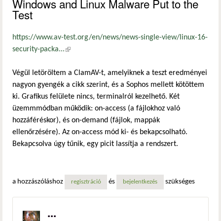
Windows and Linux Malware Put to the
Test
https://www.av-test.org/en/news/news-single-view/linux-16-
security-packa...
(külső hivatkozás)
Végül letöröltem a ClamAV-t, amelyiknek a teszt eredményei
nagyon gyengék a cikk szerint, és a Sophos mellett kötöttem
ki. Grafikus felülete nincs, terminalról kezelhető. Két
üzemmmódban működik: on-access (a fájlokhoz való
hozzáféréskor), és on-demand (fájlok, mappák
ellenőrzésére). Az on-access mód ki- és bekapcsolható.
Bekapcsolva úgy tűnik, egy picit lassítja a rendszert.
a hozzászóláshoz
és
szükséges
regisztráció
bejelentkezés
...