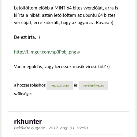
Letöltöttem előbb a MINT 64 bites vverzióját, arra is
kiírta a hibát, aztán letöltöttem az ubuntu 64 biztes
verzióját, erre kiderült, hogy az ugyanaz. Ravasz :)
De ezt írta. :)
http://i.imgur.com/sp3Ppbj.png
(külső hivatkozás)
Van megoldás, vagy keressek másik virusírtót? :)
a hozzászóláshoz
és
regisztráció
bejelentkezés
szükséges
rkhunter
Beküldte
eugene
-
2017. aug. 31. 09:50