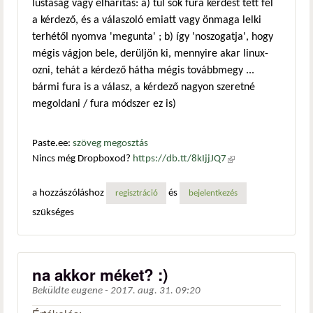
lustaság vagy elhárítás: a) túl sok fura kérdést tett fel
a kérdező, és a válaszoló emiatt vagy önmaga lelki
terhétől nyomva 'megunta' ; b) így 'noszogatja', hogy
mégis vágjon bele, derüljön ki, mennyire akar linux-
ozni, tehát a kérdező hátha mégis továbbmegy ...
bármi fura is a válasz, a kérdező nagyon szeretné
megoldani / fura módszer ez is)
Paste.ee:
szöveg megosztás
Nincs még Dropboxod?
https://db.tt/8kIjjJQ7
(külső
hivatkozás)
a hozzászóláshoz
és
regisztráció
bejelentkezés
szükséges
na akkor méket? :)
Beküldte
eugene
-
2017. aug. 31. 09:20