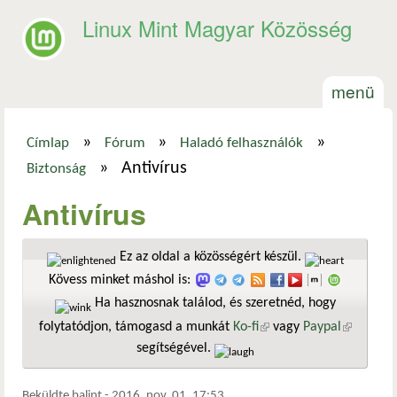
Ugrás a tartalomra
Linux Mint Magyar Közösség
menü
»
»
»
Címlap
Fórum
Haladó felhasználók
Jelenlegi hely
»
Antivírus
Biztonság
Antivírus
Ez az oldal a közösségért készül.
Kövess minket máshol is:
Ha hasznosnak találod, és szeretnéd, hogy
folytatódjon, támogasd a munkát
Ko-fi
(külső hivatkozás)
vagy
Paypal
(külső
segítségével.
hivatkozá
Beküldte
balint
-
2016. nov. 01. 17:53