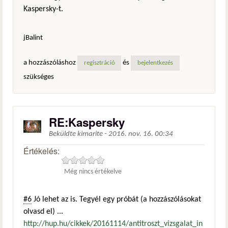
Kaspersky-t.
jBalint
a hozzászóláshoz
és
regisztráció
bejelentkezés
szükséges
RE:Kaspersky
Beküldte
kimarite
-
2016. nov. 16. 00:34
Értékelés:
Még nincs értékelve
#6
Jó lehet az is. Tegyél egy próbát (a hozzászólásokat
olvasd el) ...
http://hup.hu/cikkek/20161114/antitroszt_vizsgalat_in