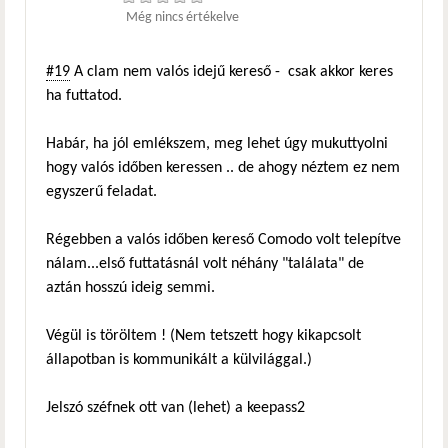
Még nincs értékelve
#19
A clam nem valós idejű kereső - csak akkor keres
ha futtatod.
Habár, ha jól emlékszem, meg lehet úgy mukuttyolni
hogy valós időben keressen .. de ahogy néztem ez nem
egyszerű feladat.
Régebben a valós időben kereső Comodo volt telepítve
nálam...első futtatásnál volt néhány "találata" de
aztán hosszú ideig semmi.
Végül is töröltem ! (Nem tetszett hogy kikapcsolt
állapotban is kommunikált a külvilággal.)
Jelszó széfnek ott van (lehet) a keepass2