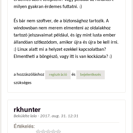
milyen gyakran érdemes futtatni. :)
És bár nem szoftver, de a biztonsághoz tartozik. A
windowsban nem merem elmenteni az oldalakhoz
tartozó jelszavaimat például, és így mint lusta ember
állandóan szitkozódom, amikor újra és újra be kell írni.
:) Linux alatt mi a helyzet ezekkel kapcsolatban?
Elmentheti a böngésző, vagy itt is van kockázata? :)
a hozzászóláshoz
és
regisztráció
bejelentkezés
szükséges
rkhunter
Beküldte
lala
-
2017. aug. 31. 12:31
Értékelés: