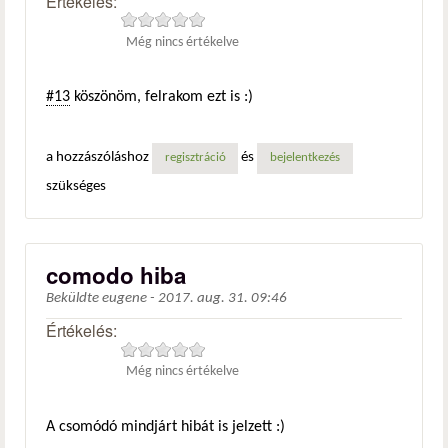
Értékelés:
Még nincs értékelve
#13
köszönöm, felrakom ezt is :)
a hozzászóláshoz
és
regisztráció
bejelentkezés
szükséges
comodo hiba
Beküldte
eugene
-
2017. aug. 31. 09:46
Értékelés:
Még nincs értékelve
A csomódó mindjárt hibát is jelzett :)