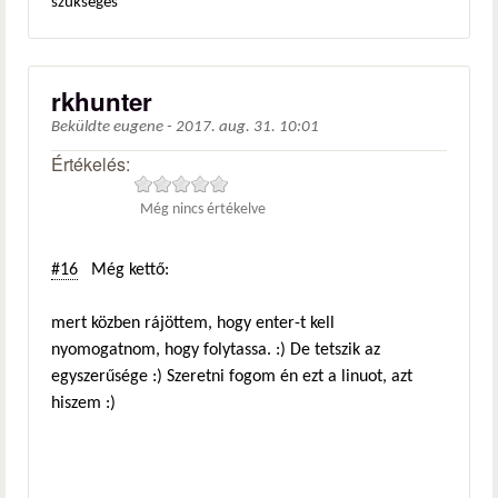
szükséges
rkhunter
Beküldte
eugene
-
2017. aug. 31. 10:01
Értékelés:
Még nincs értékelve
#16
Még kettő:
mert közben rájöttem, hogy enter-t kell
nyomogatnom, hogy folytassa. :) De tetszik az
egyszerűsége :) Szeretni fogom én ezt a linuot, azt
hiszem :)