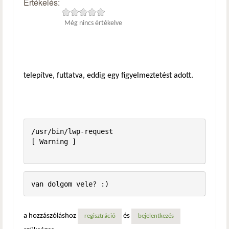
Értékelés:
Még nincs értékelve
telepítve, futtatva, eddig egy figyelmeztetést adott.
/usr/bin/lwp-request                                     
[ Warning ]

a hozzászóláshoz
és
regisztráció
bejelentkezés