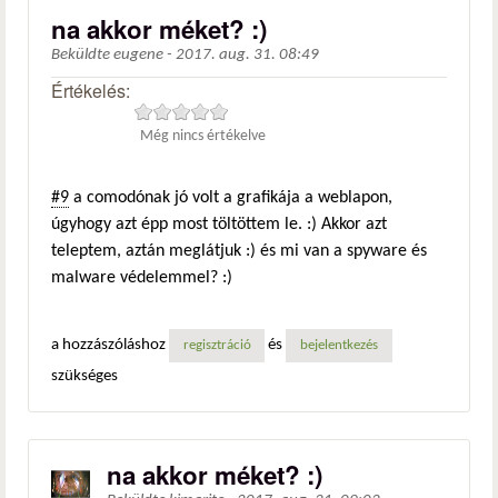
na akkor méket? :)
Beküldte
eugene
-
2017. aug. 31. 08:49
Értékelés:
Még nincs értékelve
#9
a comodónak jó volt a grafikája a weblapon,
úgyhogy azt épp most töltöttem le. :) Akkor azt
teleptem, aztán meglátjuk :) és mi van a spyware és
malware védelemmel? :)
a hozzászóláshoz
és
regisztráció
bejelentkezés
szükséges
na akkor méket? :)