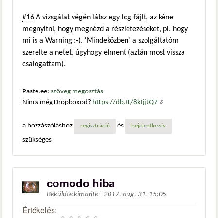
#16
A vizsgálat végén látsz egy log fájlt, az kéne
megnyitni, hogy megnézd a részletezéseket, pl. hogy
mi is a Warning :-). 'Mindeközben' a szolgáltatóm
szerelte a netet, úgyhogy elment (aztán most vissza
csalogattam).
Paste.ee:
szöveg megosztás
Nincs még Dropboxod?
https://db.tt/8kIjjJQ7
(külső
hivatkozás)
a hozzászóláshoz
és
regisztráció
bejelentkezés
szükséges
comodo hiba
Beküldte
kimarite
-
2017. aug. 31. 15:05
Értékelés: