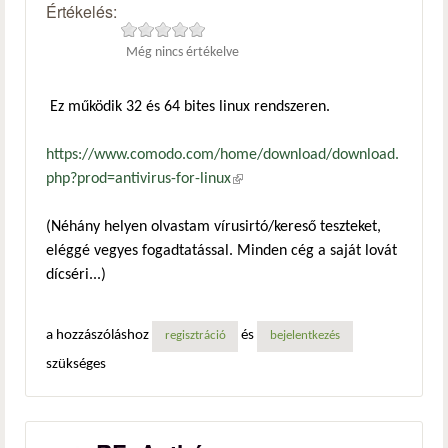
Értékelés:
Még nincs értékelve
Ez működik 32 és 64 bites linux rendszeren.
https://www.comodo.com/home/download/download.
php?prod=antivirus-for-linux
(külső hivatkozás)
(Néhány helyen olvastam vírusirtó/kereső teszteket,
eléggé vegyes fogadtatással. Minden cég a saját lovát
dícséri...)
a hozzászóláshoz
és
regisztráció
bejelentkezés
szükséges