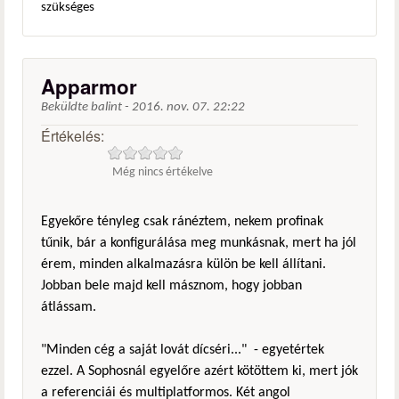
szükséges
Apparmor
Beküldte
balint
-
2016. nov. 07. 22:22
Értékelés:
Még nincs értékelve
Egyekőre tényleg csak ránéztem, nekem profinak
tűnik, bár a konfigurálása meg munkásnak, mert ha jól
érem, minden alkalmazásra külön be kell állítani.
Jobban bele majd kell másznom, hogy jobban
átlássam.
"Minden cég a saját lovát dícséri..." - egyetértek
ezzel. A Sophosnál egyelőre azért kötöttem ki, mert jók
a referenciái és multiplatformos. Két angol