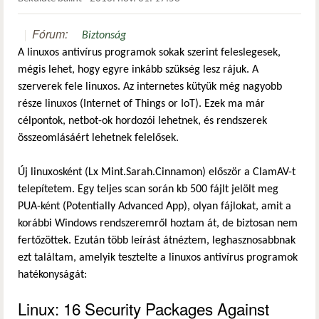
Fórum:
Biztonság
A linuxos antivírus programok sokak szerint feleslegesek,
mégis lehet, hogy egyre inkább szükség lesz rájuk. A
szerverek fele linuxos. Az internetes kütyük még nagyobb
része linuxos (Internet of Things or IoT). Ezek ma már
célpontok, netbot-ok hordozói lehetnek, és rendszerek
összeomlásáért lehetnek felelősek.
Új linuxosként (Lx Mint.Sarah.Cinnamon) először a ClamAV-t
telepítetem. Egy teljes scan során kb 500 fájlt jelölt meg
PUA-ként (Potentially Advanced App), olyan fájlokat, amit a
korábbi Windows rendszeremről hoztam át, de biztosan nem
fertőzöttek. Ezután több leírást átnéztem, leghasznosabbnak
ezt találtam, amelyik tesztelte a linuxos antivírus programok
hatékonyságát:
Linux: 16 Security Packages Against