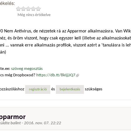
tékelés:
Még nincs értékelve
0 Nem Antivirus, de nézzetek rá az Apparmor alkalmazásra. Van Wiki,
éz, és öröm viszont, hogy csak egyszer kell (illetve az alkalmazásokat 
ni ... vannak erre alkalmazás profilok, viszont azért a 'tanulásra is l
rán)
te.ee:
szöveg megosztás
ncs még Dropboxod?
https://db.tt/8kIjjJQ7
(külső hivatkozás)
ozzászóláshoz
és
szükséges
regisztráció
bejelentkezés
pparmor
küldte
balint
-
2016. nov. 07. 22:22