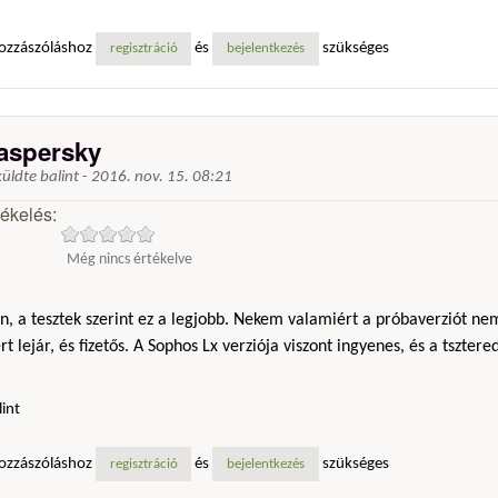
ozzászóláshoz
és
szükséges
regisztráció
bejelentkezés
aspersky
küldte
balint
-
2016. nov. 15. 08:21
tékelés:
Még nincs értékelve
n, a tesztek szerint ez a legjobb. Nekem valamiért a próbaverziót n
t lejár, és fizetős. A Sophos Lx verziója viszont ingyenes, és a tszte
lint
ozzászóláshoz
és
szükséges
regisztráció
bejelentkezés