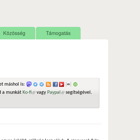
Közösség
Támogatás
t máshol is:
sd a munkát
Ko-fi
(külső hivatkozás)
vagy
Paypal
(külső hivatkozás)
segítségével.