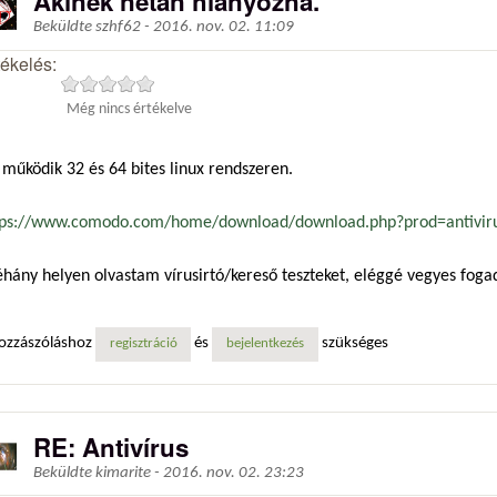
Akinek netán hiányozna.
Beküldte
szhf62
-
2016. nov. 02. 11:09
tékelés:
Még nincs értékelve
működik 32 és 64 bites linux rendszeren.
tps://www.comodo.com/home/download/download.php?prod=antivirus
hány helyen olvastam vírusirtó/kereső teszteket, eléggé vegyes fogadt
ozzászóláshoz
és
szükséges
regisztráció
bejelentkezés
RE: Antivírus
Beküldte
kimarite
-
2016. nov. 02. 23:23