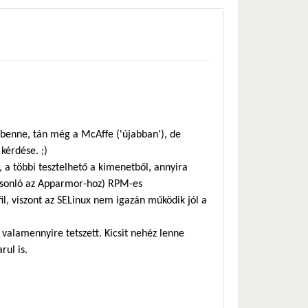
 benne, tán még a McAffe ('újabban'), de
 kérdése. ;)
a többi tesztelhető a kimenetből, annyira
hasonló az Apparmor-hoz) RPM-es
l, viszont az SELinux nem igazán működik jól a
 valamennyire tetszett. Kicsit nehéz lenne
rul is.