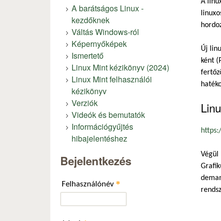
A linu
A barátságos Linux -
linuxo
kezdőknek
hordoz
Váltás Windows-ról
Képernyőképek
Új lin
Ismertető
ként (
Linux Mint kézikönyv (2024)
fertőz
Linux Mint felhasználói
haték
kézikönyv
Verziók
Linu
Videók és bemutatók
Információgyűjtés
https:
hibajelentéshez
Végül 
Bejelentkezés
Grafik
demand
*
Felhasználónév
rendsz