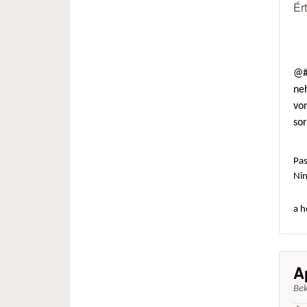
Ér
@#
neh
von
so
Pas
Ni
a h
A
Be