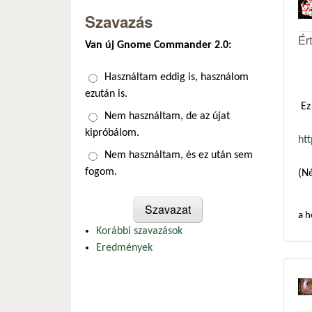
Szavazás
Ér
Van új Gnome Commander 2.0:
Választások
Használtam eddig is, használom
ezután is.
Ez 
Nem használtam, de az újat
kipróbálom.
ht
Nem használtam, és ez után sem
fogom.
(Né
a h
Korábbi szavazások
Eredmények