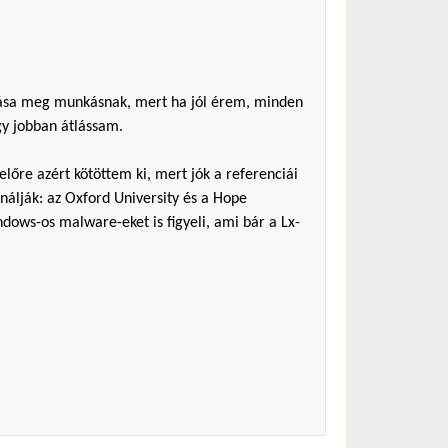
álása meg munkásnak, mert ha jól érem, minden
gy jobban átlássam.
előre azért kötöttem ki, mert jók a referenciái
nálják: az Oxford University és a Hope
ndows-os malware-eket is figyeli, ami bár a Lx-