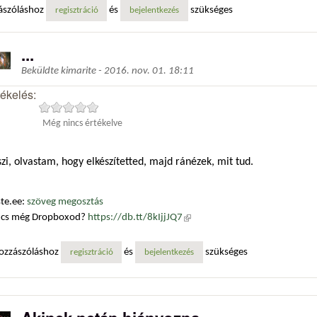
ászóláshoz
és
szükséges
regisztráció
bejelentkezés
...
Beküldte
kimarite
-
2016. nov. 01. 18:11
tékelés:
Még nincs értékelve
zi, olvastam, hogy elkészítetted, majd ránézek, mit tud.
te.ee:
szöveg megosztás
ncs még Dropboxod?
https://db.tt/8kIjjJQ7
(külső hivatkozás)
ozzászóláshoz
és
szükséges
regisztráció
bejelentkezés