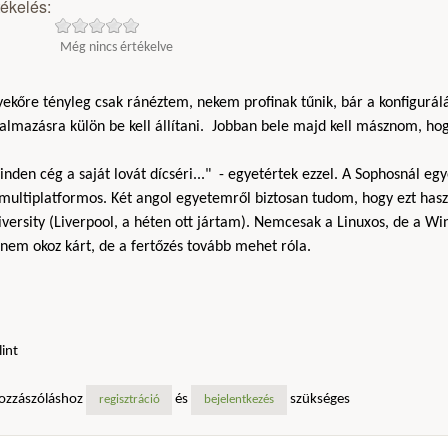
tékelés:
Még nincs értékelve
yekőre tényleg csak ránéztem, nekem profinak tűnik, bár a konfigur
almazásra külön be kell állítani. Jobban bele majd kell másznom, ho
nden cég a saját lovát dícséri..." - egyetértek ezzel. A Sophosnál egy
multiplatformos. Két angol egyetemről biztosan tudom, hogy ezt hasz
versity (Liverpool, a héten ott jártam). Nemcesak a Linuxos, de a Wi
nem okoz kárt, de a fertőzés tovább mehet róla.
lint
ozzászóláshoz
és
szükséges
regisztráció
bejelentkezés