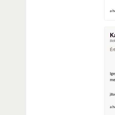
a h
K
Be
Ér
Ige
mer
jBa
a h