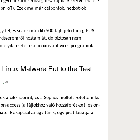
 egyre inkább szükség lesz rájuk. A szerverek fele
s or IoT). Ezek ma már célpontok, netbot-ok
y teljes scan során kb 500 fájlt jelölt meg PUA-
endszeremről hoztam át, de biztosan nem
melyik tesztelte a linuxos antivírus programok
Linux Malware Put to the Test
..
(külső hivatkozás)
 a cikk szerint, és a Sophos mellett kötöttem ki.
n-access (a fájlokhoz való hozzáféréskor), és on-
ó. Bekapcsolva úgy tűnik, egy picit lassítja a