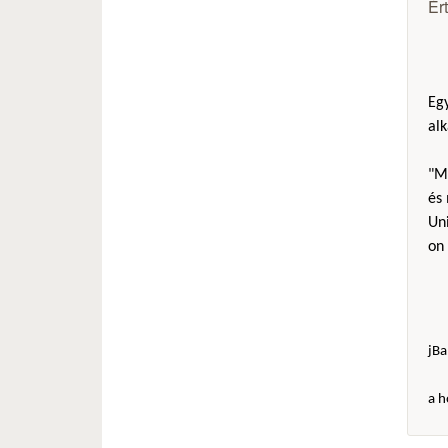
Ér
Eg
alk
"Mi
és 
Uni
on 
jBa
a h