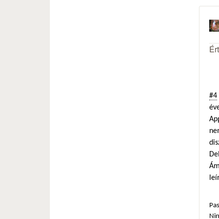
Ér
#4
éve
Ap
ne
dis
De
Ámb
leí
Pas
Ni