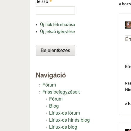
*
Jelszó
a hozz
Új fiók létrehozása
Új jelszó igénylése
Ér
Kös
Navigáció
Fórum
Pas
Ni
Friss bejegyzések
Fórum
a h
Blog
Linux-os fórum
Linux-os hír és blog
Linux-os blog