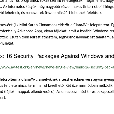
xos antivírus programok sokak szerint feleslegesek, mégis lehet, hogy
s. Az internetes kütyük még nagyobb része linuxos (Internet of Thing
ói lehetnek, és rendszerek összeomlásáért lehetnek felelősek.
uxosként (Lx Mint.Sarah.Cinnamon) először a ClamAV-t telepítetem. Eg
Potentially Advanced App), olyan fájlokat, amit a korábbi Windows r
öttek. Ezután több leírást átnéztem, leghasznosabbnak ezt találtam, a
onyságát:
x: 16 Security Packages Against Windows and 
//www.av-test.org/en/news/news-single-view/linux-16-security-packa.
letöröltem a ClamAV-t, amelyiknek a teszt eredményei nagyon gyengék
us felülete nincs, terminalról kezelhető. Két üzemmmódban működik: o
 (fájlok, mappák ellenőrzésére). Az on-access mód ki- és bekapcsolhat
ert.