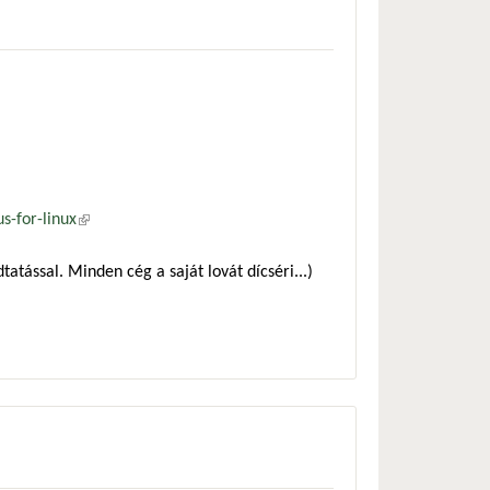
-for-linux
(külső hivatkozás)
atással. Minden cég a saját lovát dícséri...)