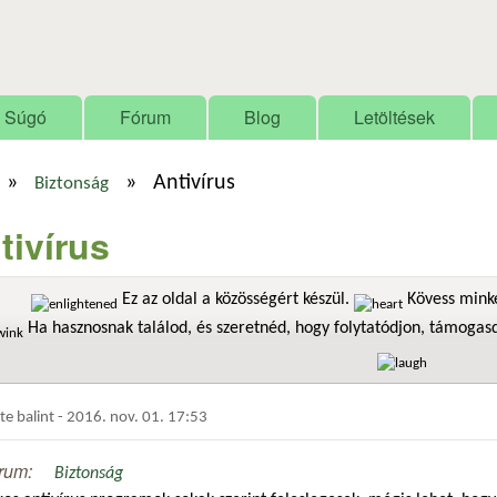
Ugrás a tartalomra
Súgó
Fórum
Blog
Letöltések
»
»
Antivírus
Biztonság
tivírus
Ez az oldal a közösségért készül.
Kövess minke
Ha hasznosnak találod, és szeretnéd, hogy folytatódjon, támoga
dte
balint
-
2016. nov. 01. 17:53
rum:
Biztonság