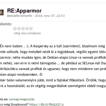
RE:Apparmor
Beküldte
kimarite
-
2016. nov. 07. 22:51
tékelés:
Még nincs értékelve
Én nem tudom .. :). A Kaspersky az a tuti (szerintem), bizalmam még
nte változik, hogy melyiket nézik ki a legjobbnak, végülis egyéni ízlés
parmor; néha munkás igen, de Debian-alapú Linux-ra vannak profilok, 
m nehéz, van erre is némi támogatás ... de például az SELinux-nál (
ztribúciókra vannak profilok és ugyanez, hogy nem mindenre van profi
bian-alapú rendszereken. :D
ár talán valamennyire jobb, mint a fájlokat titkosítani. Örülök, hogy
rni a használatát, az év végéig megpróbálok szemelgetni ebből magya
te.ee:
szöveg megosztás
ncs még Dropboxod?
https://db.tt/8kIjjJQ7
(külső hivatkozás)