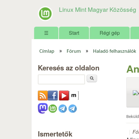
Linux Mint Magyar Közösség
Főmenü
☰
Start
Régi gép
»
»
Címlap
Fórum
Haladó felhasználók
Jelenlegi hely
An
Keresés az oldalon
Keresés
Bekül
Fó
Ismertetők