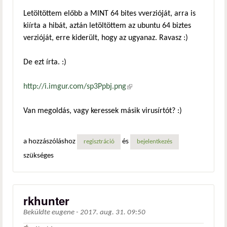
Letöltöttem előbb a MINT 64 bites vverzióját, arra is
kiírta a hibát, aztán letöltöttem az ubuntu 64 biztes
verzióját, erre kiderült, hogy az ugyanaz. Ravasz :)
De ezt írta. :)
http://i.imgur.com/sp3Ppbj.png
(külső hivatkozás)
Van megoldás, vagy keressek másik virusírtót? :)
a hozzászóláshoz
és
regisztráció
bejelentkezés
szükséges
rkhunter
Beküldte
eugene
-
2017. aug. 31. 09:50