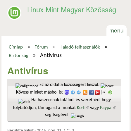
Ugrás a tartalomra
Linux Mint Magyar Közösség
menü
»
»
»
Címlap
Fórum
Haladó felhasználók
Jelenlegi hely
»
Antivírus
Biztonság
Antivírus
Ez az oldal a közösségért készül.
Kövess minket máshol is:
Ha hasznosnak találod, és szeretnéd, hogy
folytatódjon, támogasd a munkát
Ko-fi
(külső hivatkozás)
vagy
Paypal
(külső
segítségével.
hivatkozá
Beküldte
balint
-
2016. nov. 01. 17:53