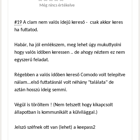
Még nincs értékelve
#19
A clam nem valós idejű kereső - csak akkor keres
ha futtatod.
Habár, ha jól emlékszem, meg lehet úgy mukuttyolni
hogy valós időben keressen .. de ahogy néztem ez nem
egyszerű feladat.
Régebben a valós időben kereső Comodo volt telepítve
nálam...első futtatásnál volt néhány "találata" de
aztán hosszú ideig semmi.
Végül is töröltem ! (Nem tetszett hogy kikapcsolt
állapotban is kommunikált a külvilággal.)
Jelszó széfnek ott van (lehet) a keepass2