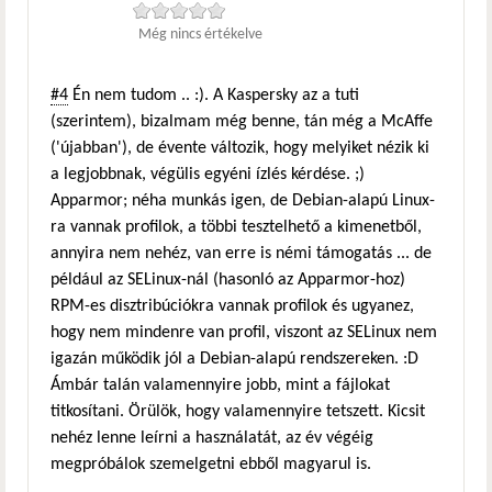
Még nincs értékelve
#4
Én nem tudom .. :). A Kaspersky az a tuti
(szerintem), bizalmam még benne, tán még a McAffe
('újabban'), de évente változik, hogy melyiket nézik ki
a legjobbnak, végülis egyéni ízlés kérdése. ;)
Apparmor; néha munkás igen, de Debian-alapú Linux-
ra vannak profilok, a többi tesztelhető a kimenetből,
annyira nem nehéz, van erre is némi támogatás ... de
például az SELinux-nál (hasonló az Apparmor-hoz)
RPM-es disztribúciókra vannak profilok és ugyanez,
hogy nem mindenre van profil, viszont az SELinux nem
igazán működik jól a Debian-alapú rendszereken. :D
Ámbár talán valamennyire jobb, mint a fájlokat
titkosítani. Örülök, hogy valamennyire tetszett. Kicsit
nehéz lenne leírni a használatát, az év végéig
megpróbálok szemelgetni ebből magyarul is.