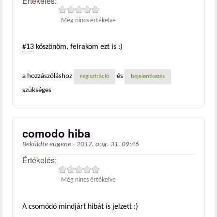
Értékelés:
Még nincs értékelve
#13
köszönöm, felrakom ezt is :)
a hozzászóláshoz
és
regisztráció
bejelentkezés
szükséges
comodo hiba
Beküldte
eugene
-
2017. aug. 31. 09:46
Értékelés:
Még nincs értékelve
A csomódó mindjárt hibát is jelzett :)