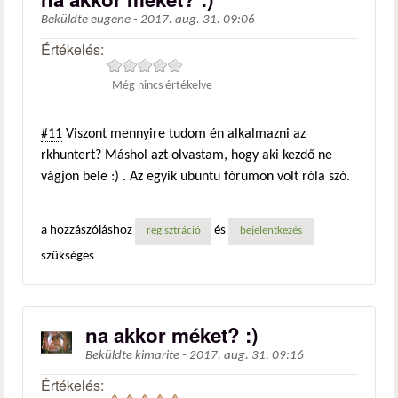
Beküldte
eugene
-
2017. aug. 31. 09:06
Értékelés:
Még nincs értékelve
#11
Viszont mennyire tudom én alkalmazni az
rkhuntert? Máshol azt olvastam, hogy aki kezdő ne
vágjon bele :) . Az egyik ubuntu fórumon volt róla szó.
a hozzászóláshoz
és
regisztráció
bejelentkezés
szükséges
na akkor méket? :)
Beküldte
kimarite
-
2017. aug. 31. 09:16
Értékelés: