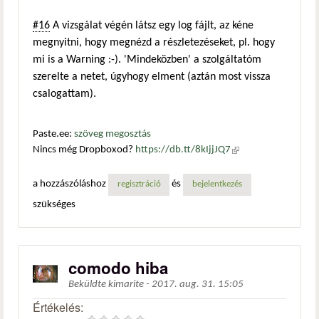
#16
A vizsgálat végén látsz egy log fájlt, az kéne
megnyitni, hogy megnézd a részletezéseket, pl. hogy
mi is a Warning :-). 'Mindeközben' a szolgáltatóm
szerelte a netet, úgyhogy elment (aztán most vissza
csalogattam).
Paste.ee:
szöveg megosztás
Nincs még Dropboxod?
https://db.tt/8kIjjJQ7
(külső
hivatkozás)
a hozzászóláshoz
és
regisztráció
bejelentkezés
szükséges
comodo hiba
Beküldte
kimarite
-
2017. aug. 31. 15:05
Értékelés: