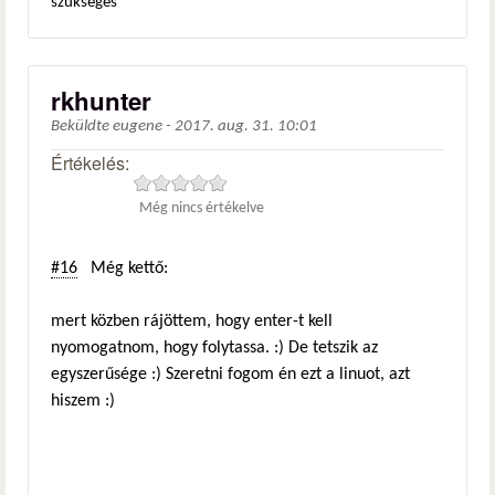
szükséges
rkhunter
Beküldte
eugene
-
2017. aug. 31. 10:01
Értékelés:
Még nincs értékelve
#16
Még kettő:
mert közben rájöttem, hogy enter-t kell
nyomogatnom, hogy folytassa. :) De tetszik az
egyszerűsége :) Szeretni fogom én ezt a linuot, azt
hiszem :)