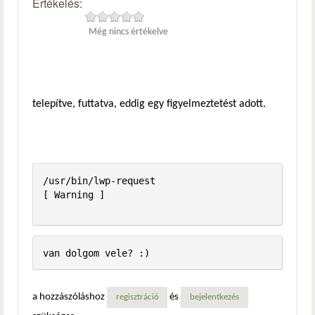
Értékelés:
Még nincs értékelve
telepítve, futtatva, eddig egy figyelmeztetést adott.
/usr/bin/lwp-request                                     
[ Warning ]

a hozzászóláshoz
és
regisztráció
bejelentkezés