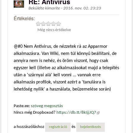
RE: Antivírus
Beküldte
kimarite
-
2016. nov. 02. 23:23
Értékelés:
Még nincs értékelve
@#0 Nem Antivirus, de nézzetek rá az Apparmor
alkalmazásra. Van Wiki, nem túl könnyű beállítani, de
annyira nem is nehéz, és öröm viszont, hogy csak
egyszer kell (illetve az alkalmazásokat majd a telepítés
után a 'szárnyai alá' kell vonni ... vannak erre
alkalmazás profilok, viszont azért a 'tanulásra is
lehetőség nyílik' a használata, beüzemelése során)
Paste.ee:
szöveg megosztás
Nincs még Dropboxod?
https://db.tt/8kIjjJQ7
(külső
hivatkozás)
a hozzászóláshoz
és
regisztráció
bejelentkezés