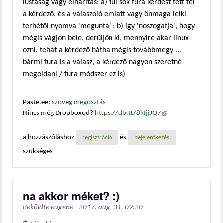
lustaság vagy elhárítás: a) túl sok fura kérdést tett fel
a kérdező, és a válaszoló emiatt vagy önmaga lelki
terhétől nyomva 'megunta' ; b) így 'noszogatja', hogy
mégis vágjon bele, derüljön ki, mennyire akar linux-
ozni, tehát a kérdező hátha mégis továbbmegy ...
bármi fura is a válasz, a kérdező nagyon szeretné
megoldani / fura módszer ez is)
Paste.ee:
szöveg megosztás
Nincs még Dropboxod?
https://db.tt/8kIjjJQ7
(külső
hivatkozás)
a hozzászóláshoz
és
regisztráció
bejelentkezés
szükséges
na akkor méket? :)
Beküldte
eugene
-
2017. aug. 31. 09:20