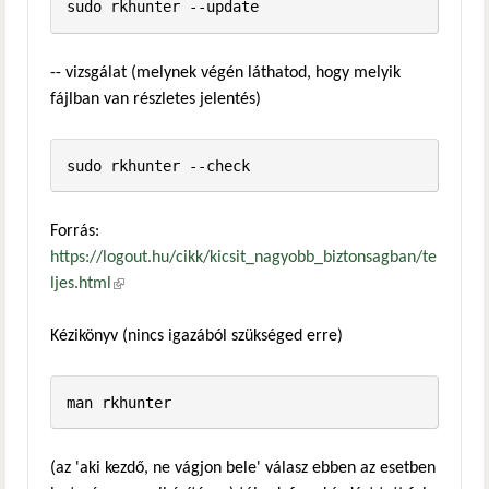
-- vizsgálat (melynek végén láthatod, hogy melyik
fájlban van részletes jelentés)
Forrás:
https://logout.hu/cikk/kicsit_nagyobb_biztonsagban/te
ljes.html
(külső hivatkozás)
Kézikönyv (nincs igazából szükséged erre)
(az 'aki kezdő, ne vágjon bele' válasz ebben az esetben