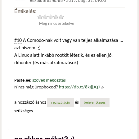
Beküldte
kimarite
-
2017. aug. 31. 09:03
Értékelés:
Még nincs értékelve
#10
A Comodo-nak volt vagy van teljes alkalmazása ...
azt hiszem. ;)
A Linux alatt inkább rootkit létezik, és ez ellen jó:
rkhunter (és más alkalmazások)
Paste.ee:
szöveg megosztás
Nincs még Dropboxod?
https://db.tt/8kIjjJQ7
(külső
hivatkozás)
a hozzászóláshoz
és
regisztráció
bejelentkezés
szükséges
na akkor méket? :)