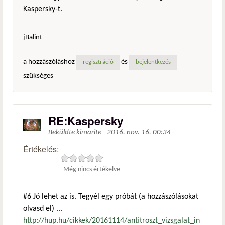
Kaspersky-t.
jBalint
a hozzászóláshoz
és
regisztráció
bejelentkezés
szükséges
RE:Kaspersky
Beküldte
kimarite
-
2016. nov. 16. 00:34
Értékelés:
Még nincs értékelve
#6
Jó lehet az is. Tegyél egy próbát (a hozzászólásokat
olvasd el) ...
http://hup.hu/cikkek/20161114/antitroszt_vizsgalat_in