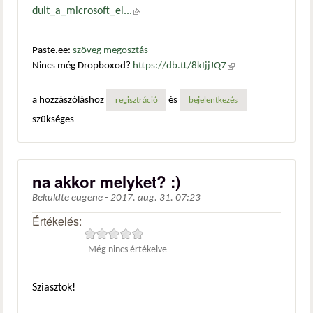
dult_a_microsoft_el...
(külső hivatkozás)
Paste.ee:
szöveg megosztás
Nincs még Dropboxod?
https://db.tt/8kIjjJQ7
(külső
hivatkozás)
a hozzászóláshoz
és
regisztráció
bejelentkezés
szükséges
na akkor melyket? :)
Beküldte
eugene
-
2017. aug. 31. 07:23
Értékelés:
Még nincs értékelve
Sziasztok!