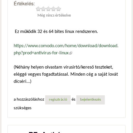
Értékelés:
Még nincs értékelve
Ez működik 32 és 64 bites linux rendszeren.
https://www.comodo.com/home/download/download.
php?prod=antivirus-for-linux
(külső hivatkozás)
(Néhány helyen olvastam vírusirtó/kereső teszteket,
eléggé vegyes fogadtatással. Minden cég a saját lovát
dícséri...)
a hozzászóláshoz
és
regisztráció
bejelentkezés
szükséges