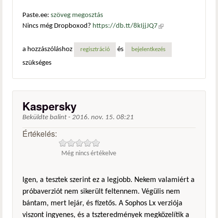
Paste.ee:
szöveg megosztás
Nincs még Dropboxod?
https://db.tt/8kIjjJQ7
(külső
hivatkozás)
a hozzászóláshoz
és
regisztráció
bejelentkezés
szükséges
Kaspersky
Beküldte
balint
-
2016. nov. 15. 08:21
Értékelés:
Még nincs értékelve
Igen, a tesztek szerint ez a legjobb. Nekem valamiért a
próbaverziót nem sikerült feltennem. Végülis nem
bántam, mert lejár, és fizetős. A Sophos Lx verziója
viszont ingyenes, és a tszteredmények megközelítik a