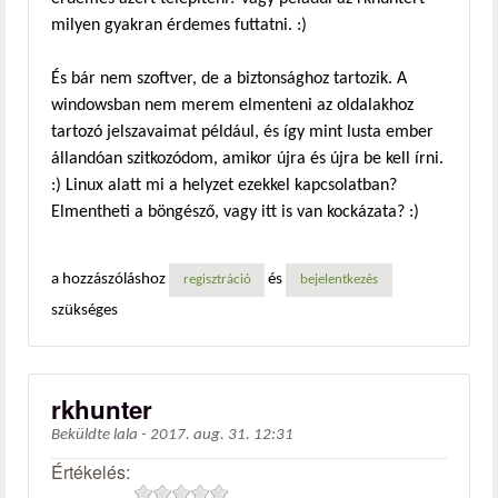
milyen gyakran érdemes futtatni. :)
És bár nem szoftver, de a biztonsághoz tartozik. A
windowsban nem merem elmenteni az oldalakhoz
tartozó jelszavaimat például, és így mint lusta ember
állandóan szitkozódom, amikor újra és újra be kell írni.
:) Linux alatt mi a helyzet ezekkel kapcsolatban?
Elmentheti a böngésző, vagy itt is van kockázata? :)
a hozzászóláshoz
és
regisztráció
bejelentkezés
szükséges
rkhunter
Beküldte
lala
-
2017. aug. 31. 12:31
Értékelés: