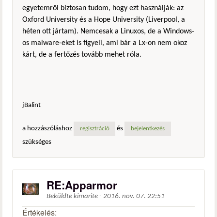
egyetemről biztosan tudom, hogy ezt használják: az
Oxford University és a Hope University (Liverpool, a
héten ott jártam). Nemcesak a Linuxos, de a Windows-
os malware-eket is figyeli, ami bár a Lx-on nem okoz
kárt, de a fertőzés tovább mehet róla.
jBalint
a hozzászóláshoz
és
regisztráció
bejelentkezés
szükséges
RE:Apparmor
Beküldte
kimarite
-
2016. nov. 07. 22:51
Értékelés: