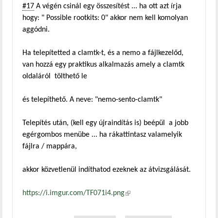
#17
A végén csinál egy összesítést ... ha ott azt írja
hogy: " Possible rootkits: 0" akkor nem kell komolyan
aggódni.
Ha telepítetted a clamtk-t, és a nemo a fájlkezelőd,
van hozzá egy praktikus alkalmazás amely a clamtk
oldaláról tölthető le
és telepíthető. A neve: "nemo-sento-clamtk"
Telepítés után, (kell egy újraindítás is) beépül a jobb
egérgombos menübe ... ha rákattintasz valamelyik
fájlra / mappára,
akkor közvetlenül indíthatod ezeknek az átvizsgálását.
https://i.imgur.com/TF071i4.png
(külső hivatkozás)