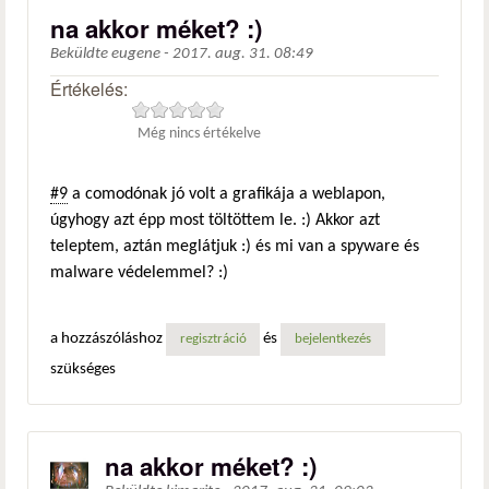
na akkor méket? :)
Beküldte
eugene
-
2017. aug. 31. 08:49
Értékelés:
Még nincs értékelve
#9
a comodónak jó volt a grafikája a weblapon,
úgyhogy azt épp most töltöttem le. :) Akkor azt
teleptem, aztán meglátjuk :) és mi van a spyware és
malware védelemmel? :)
a hozzászóláshoz
és
regisztráció
bejelentkezés
szükséges
na akkor méket? :)