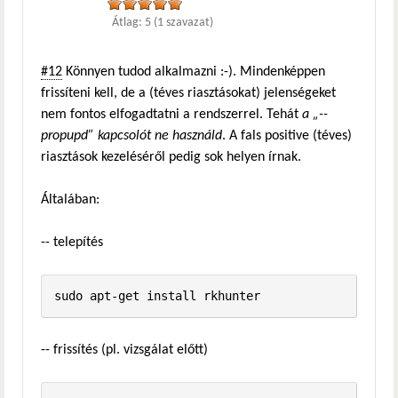
Átlag:
5
(
1
szavazat)
#12
Könnyen tudod alkalmazni :-). Mindenképpen
frissíteni kell, de a (téves riasztásokat) jelenségeket
nem fontos elfogadtatni a rendszerrel. Tehát
a „--
propupd” kapcsolót ne használd
. A fals positive (téves)
riasztások kezeléséről pedig sok helyen írnak.
Általában:
-- telepítés
-- frissítés (pl. vizsgálat előtt)