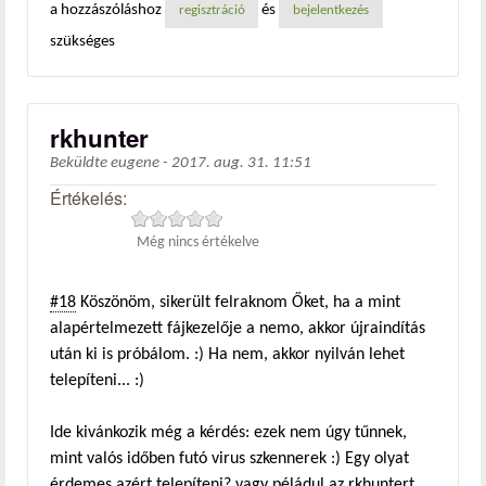
a hozzászóláshoz
és
regisztráció
bejelentkezés
szükséges
rkhunter
Beküldte
eugene
-
2017. aug. 31. 11:51
Értékelés:
Még nincs értékelve
#18
Köszönöm, sikerült felraknom Őket, ha a mint
alapértelmezett fájkezelője a nemo, akkor újraindítás
után ki is próbálom. :) Ha nem, akkor nyilván lehet
telepíteni... :)
Ide kivánkozik még a kérdés: ezek nem úgy tűnnek,
mint valós időben futó virus szkennerek :) Egy olyat
érdemes azért telepíteni? vagy péládul az rkhuntert