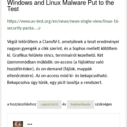
Windows and Linux Malware Put to the
Test
https://www.av-test.org/en/news/news-single-view/linux-16-
security-packa...
(külső hivatkozás)
Végül letöröltem a ClamAV-t, amelyiknek a teszt eredményei
nagyon gyengék a cikk szerint, és a Sophos mellett kötöttem
ki. Grafikus felülete nincs, terminalról kezelhető. Két
üzemmmódban működik: on-access (a fájlokhoz való
hozzáféréskor), és on-demand (fájlok, mappák
ellenőrzésére). Az on-access mód ki- és bekapcsolható.
Bekapcsolva úgy tűnik, egy picit lassítja a rendszert.
a hozzászóláshoz
és
szükséges
regisztráció
bejelentkezés
...