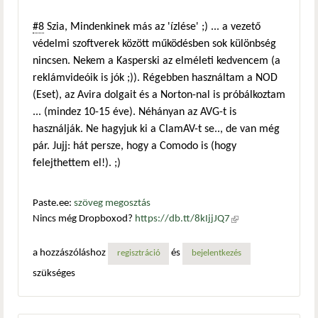
#8
Szia, Mindenkinek más az 'ízlése' ;) ... a vezető
védelmi szoftverek között működésben sok különbség
nincsen. Nekem a Kasperski az elméleti kedvencem (a
reklámvideóik is jók ;)). Régebben használtam a NOD
(Eset), az Avira dolgait és a Norton-nal is próbálkoztam
... (mindez 10-15 éve). Néhányan az AVG-t is
használják. Ne hagyjuk ki a ClamAV-t se.., de van még
pár. Jujj: hát persze, hogy a Comodo is (hogy
felejthettem el!). ;)
Paste.ee:
szöveg megosztás
Nincs még Dropboxod?
https://db.tt/8kIjjJQ7
(külső
hivatkozás)
a hozzászóláshoz
és
regisztráció
bejelentkezés
szükséges