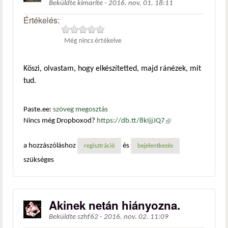
Beküldte
kimarite
-
2016. nov. 01. 18:11
Értékelés:
Még nincs értékelve
Köszi, olvastam, hogy elkészítetted, majd ránézek, mit
tud.
Paste.ee:
szöveg megosztás
Nincs még Dropboxod?
https://db.tt/8kIjjJQ7
(külső
hivatkozás)
a hozzászóláshoz
és
regisztráció
bejelentkezés
szükséges
Akinek netán hiányozna.
Beküldte
szhf62
-
2016. nov. 02. 11:09