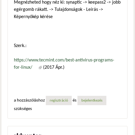
Megnézheted hogy néz ki: synaptic -> keepass2 -> jobb
egérgomb rákatt. -> Tulajdonságok - Leírás ->
Képernyőkép kérése
Szerk.:
https://www.tecmint.com/best-antivirus-programs-
for-linux/
(külső hivatkozás)
(2017 Ápr.)
a hozzászóláshoz
és
regisztráció
bejelentkezés
szükséges