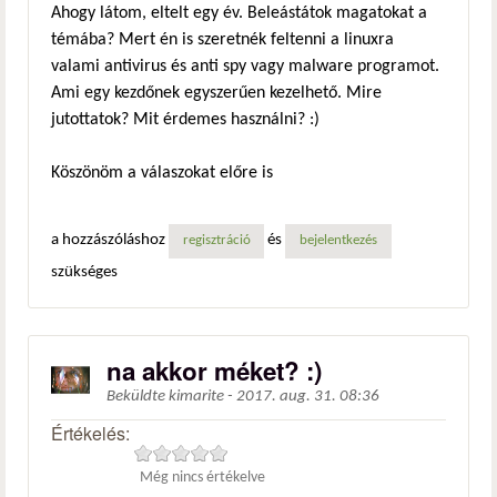
Ahogy látom, eltelt egy év. Beleástátok magatokat a
témába? Mert én is szeretnék feltenni a linuxra
valami antivirus és anti spy vagy malware programot.
Ami egy kezdőnek egyszerűen kezelhető. Mire
jutottatok? Mit érdemes használni? :)
Köszönöm a válaszokat előre is
a hozzászóláshoz
és
regisztráció
bejelentkezés
szükséges
na akkor méket? :)
Beküldte
kimarite
-
2017. aug. 31. 08:36
Értékelés:
Még nincs értékelve