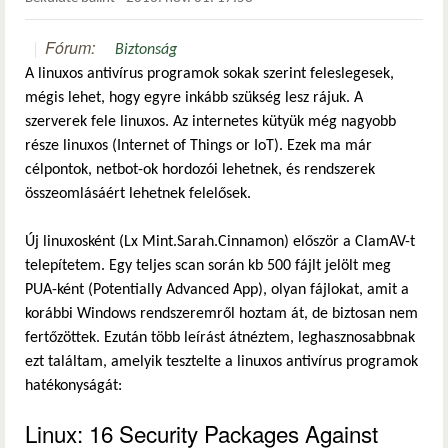
Fórum:
Biztonság
A linuxos antivírus programok sokak szerint feleslegesek,
mégis lehet, hogy egyre inkább szükség lesz rájuk. A
szerverek fele linuxos. Az internetes kütyük még nagyobb
része linuxos (Internet of Things or IoT). Ezek ma már
célpontok, netbot-ok hordozói lehetnek, és rendszerek
összeomlásáért lehetnek felelősek.
Új linuxosként (Lx Mint.Sarah.Cinnamon) először a ClamAV-t
telepítetem. Egy teljes scan során kb 500 fájlt jelölt meg
PUA-ként (Potentially Advanced App), olyan fájlokat, amit a
korábbi Windows rendszeremről hoztam át, de biztosan nem
fertőzöttek. Ezután több leírást átnéztem, leghasznosabbnak
ezt találtam, amelyik tesztelte a linuxos antivírus programok
hatékonyságát:
Linux: 16 Security Packages Against