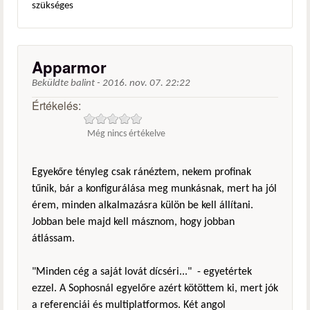
szükséges
Apparmor
Beküldte
balint
-
2016. nov. 07. 22:22
Értékelés:
Még nincs értékelve
Egyekőre tényleg csak ránéztem, nekem profinak
tűnik, bár a konfigurálása meg munkásnak, mert ha jól
érem, minden alkalmazásra külön be kell állítani.
Jobban bele majd kell másznom, hogy jobban
átlássam.
"Minden cég a saját lovát dícséri..." - egyetértek
ezzel. A Sophosnál egyelőre azért kötöttem ki, mert jók
a referenciái és multiplatformos. Két angol