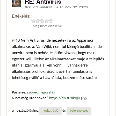
RE: Antivírus
Beküldte
kimarite
-
2016. nov. 02. 23:23
Értékelés:
Még nincs értékelve
@#0 Nem Antivirus, de nézzetek rá az Apparmor
alkalmazásra. Van Wiki, nem túl könnyű beállítani, de
annyira nem is nehéz, és öröm viszont, hogy csak
egyszer kell (illetve az alkalmazásokat majd a telepítés
után a 'szárnyai alá' kell vonni ... vannak erre
alkalmazás profilok, viszont azért a 'tanulásra is
lehetőség nyílik' a használata, beüzemelése során)
Paste.ee:
szöveg megosztás
Nincs még Dropboxod?
https://db.tt/8kIjjJQ7
(külső
hivatkozás)
a hozzászóláshoz
és
regisztráció
bejelentkezés