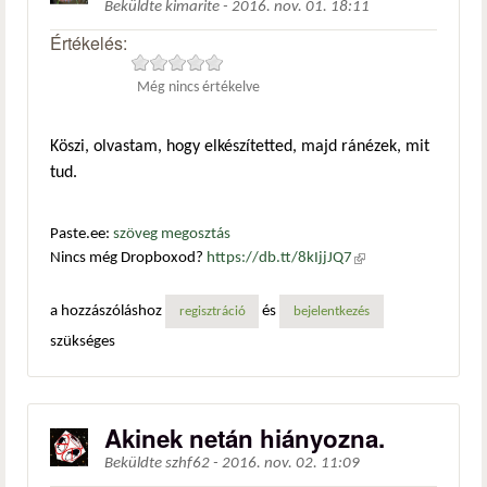
Beküldte
kimarite
-
2016. nov. 01. 18:11
Értékelés:
Még nincs értékelve
Köszi, olvastam, hogy elkészítetted, majd ránézek, mit
tud.
Paste.ee:
szöveg megosztás
Nincs még Dropboxod?
https://db.tt/8kIjjJQ7
(külső
hivatkozás)
a hozzászóláshoz
és
regisztráció
bejelentkezés
szükséges
Akinek netán hiányozna.
Beküldte
szhf62
-
2016. nov. 02. 11:09