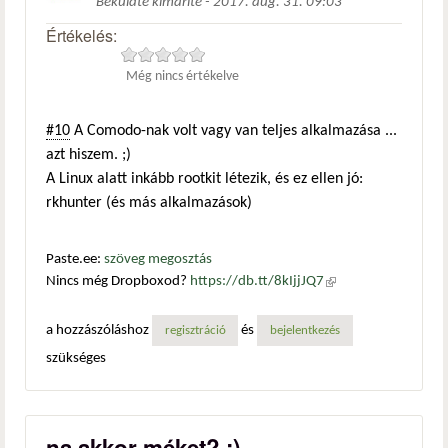
Beküldte
kimarite
-
2017. aug. 31. 09:03
Értékelés:
Még nincs értékelve
#10
A Comodo-nak volt vagy van teljes alkalmazása ...
azt hiszem. ;)
A Linux alatt inkább rootkit létezik, és ez ellen jó:
rkhunter (és más alkalmazások)
Paste.ee:
szöveg megosztás
Nincs még Dropboxod?
https://db.tt/8kIjjJQ7
(külső
hivatkozás)
a hozzászóláshoz
és
regisztráció
bejelentkezés
szükséges
na akkor méket? :)