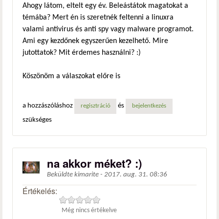
Ahogy látom, eltelt egy év. Beleástátok magatokat a
témába? Mert én is szeretnék feltenni a linuxra
valami antivirus és anti spy vagy malware programot.
Ami egy kezdőnek egyszerűen kezelhető. Mire
jutottatok? Mit érdemes használni? :)
Köszönöm a válaszokat előre is
a hozzászóláshoz
és
regisztráció
bejelentkezés
szükséges
na akkor méket? :)
Beküldte
kimarite
-
2017. aug. 31. 08:36
Értékelés:
Még nincs értékelve