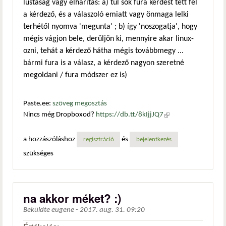
lustaság vagy elhárítás: a) túl sok fura kérdést tett fel
a kérdező, és a válaszoló emiatt vagy önmaga lelki
terhétől nyomva 'megunta' ; b) így 'noszogatja', hogy
mégis vágjon bele, derüljön ki, mennyire akar linux-
ozni, tehát a kérdező hátha mégis továbbmegy ...
bármi fura is a válasz, a kérdező nagyon szeretné
megoldani / fura módszer ez is)
Paste.ee:
szöveg megosztás
Nincs még Dropboxod?
https://db.tt/8kIjjJQ7
(külső
hivatkozás)
a hozzászóláshoz
és
regisztráció
bejelentkezés
szükséges
na akkor méket? :)
Beküldte
eugene
-
2017. aug. 31. 09:20