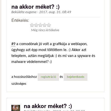
na akkor méket? :)
Beküldte
eugene
-
2017. aug. 31. 08:49
Értékelés:
Még nincs értékelve
#9
a comodónak jó volt a grafikája a weblapon,
úgyhogy azt épp most töltöttem le. :) Akkor azt
teleptem, aztán meglátjuk :) és mi van a spyware és
malware védelemmel? :)
a hozzászóláshoz
és
regisztráció
bejelentkezés
szükséges
na akkor méket? :)