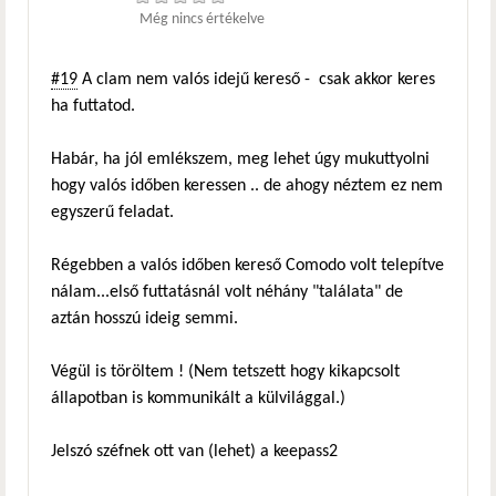
Még nincs értékelve
#19
A clam nem valós idejű kereső - csak akkor keres
ha futtatod.
Habár, ha jól emlékszem, meg lehet úgy mukuttyolni
hogy valós időben keressen .. de ahogy néztem ez nem
egyszerű feladat.
Régebben a valós időben kereső Comodo volt telepítve
nálam...első futtatásnál volt néhány "találata" de
aztán hosszú ideig semmi.
Végül is töröltem ! (Nem tetszett hogy kikapcsolt
állapotban is kommunikált a külvilággal.)
Jelszó széfnek ott van (lehet) a keepass2