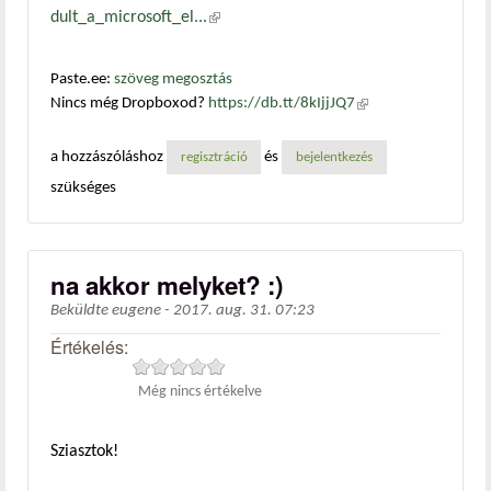
dult_a_microsoft_el...
(külső hivatkozás)
Paste.ee:
szöveg megosztás
Nincs még Dropboxod?
https://db.tt/8kIjjJQ7
(külső
hivatkozás)
a hozzászóláshoz
és
regisztráció
bejelentkezés
szükséges
na akkor melyket? :)
Beküldte
eugene
-
2017. aug. 31. 07:23
Értékelés:
Még nincs értékelve
Sziasztok!