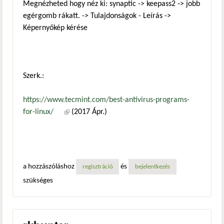
Megnézheted hogy néz ki: synaptic -> keepass2 -> jobb
egérgomb rákatt. -> Tulajdonságok - Leírás ->
Képernyőkép kérése
Szerk.:
https://www.tecmint.com/best-antivirus-programs-
for-linux/
(külső hivatkozás)
(2017 Ápr.)
a hozzászóláshoz
és
regisztráció
bejelentkezés
szükséges