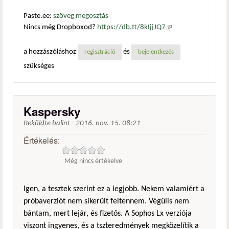
Paste.ee:
szöveg megosztás
Nincs még Dropboxod?
https://db.tt/8kIjjJQ7
(külső
hivatkozás)
a hozzászóláshoz
és
regisztráció
bejelentkezés
szükséges
Kaspersky
Beküldte
balint
-
2016. nov. 15. 08:21
Értékelés:
Még nincs értékelve
Igen, a tesztek szerint ez a legjobb. Nekem valamiért a
próbaverziót nem sikerült feltennem. Végülis nem
bántam, mert lejár, és fizetős. A Sophos Lx verziója
viszont ingyenes, és a tszteredmények megközelítik a