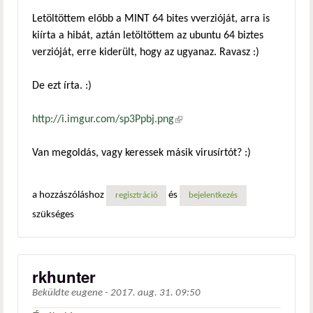
Letöltöttem előbb a MINT 64 bites vverzióját, arra is
kiírta a hibát, aztán letöltöttem az ubuntu 64 biztes
verzióját, erre kiderült, hogy az ugyanaz. Ravasz :)
De ezt írta. :)
http://i.imgur.com/sp3Ppbj.png
(külső hivatkozás)
Van megoldás, vagy keressek másik virusírtót? :)
a hozzászóláshoz
és
regisztráció
bejelentkezés
szükséges
rkhunter
Beküldte
eugene
-
2017. aug. 31. 09:50