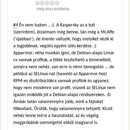
Még nincs értékelve
#4
Én nem tudom .. :). A Kaspersky az a tuti
(szerintem), bizalmam még benne, tán még a McAffe
('újabban'), de évente változik, hogy melyiket nézik ki
a legjobbnak, végülis egyéni ízlés kérdése. ;)
Apparmor; néha munkás igen, de Debian-alapú Linux-
ra vannak profilok, a többi tesztelhető a kimenetből,
annyira nem nehéz, van erre is némi támogatás ... de
például az SELinux-nál (hasonló az Apparmor-hoz)
RPM-es disztribúciókra vannak profilok és ugyanez,
hogy nem mindenre van profil, viszont az SELinux nem
igazán működik jól a Debian-alapú rendszereken. :D
Ámbár talán valamennyire jobb, mint a fájlokat
titkosítani. Örülök, hogy valamennyire tetszett. Kicsit
nehéz lenne leírni a használatát, az év végéig
megpróbálok szemelgetni ebből magyarul is.