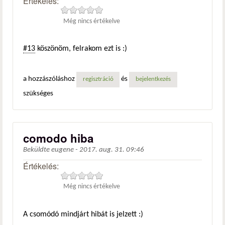
Értékelés:
Még nincs értékelve
#13
köszönöm, felrakom ezt is :)
a hozzászóláshoz
és
regisztráció
bejelentkezés
szükséges
comodo hiba
Beküldte
eugene
-
2017. aug. 31. 09:46
Értékelés:
Még nincs értékelve
A csomódó mindjárt hibát is jelzett :)