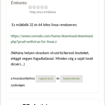
Értékelés:
Még nincs értékelve
Ez működik 32 és 64 bites linux rendszeren.
https://www.comodo.com/home/download/download.
php?prod=antivirus-for-linux
(külső hivatkozás)
(Néhány helyen olvastam vírusirtó/kereső teszteket,
eléggé vegyes fogadtatással. Minden cég a saját lovát
dícséri...)
a hozzászóláshoz
és
regisztráció
bejelentkezés
szükséges