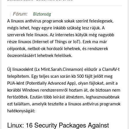
Fórum:
Biztonság
A linuxos antivírus programok sokak szerint feleslegesek,
mégis lehet, hogy egyre inkább szükség lesz rájuk. A
szerverek fele linuxos. Az internetes kütyük még nagyobb
része linuxos (Internet of Things or IoT). Ezek ma már
célpontok, netbot-ok hordozói lehetnek, és rendszerek
összeomlásáért lehetnek felelősek.
Új linuxosként (Lx Mint.Sarah.Cinnamon) először a ClamAV-t
telepítetem. Egy teljes scan során kb 500 fájlt jelölt meg
PUA-ként (Potentially Advanced App), olyan fájlokat, amit a
korábbi Windows rendszeremről hoztam át, de biztosan nem
fertőzöttek. Ezután több leírást átnéztem, leghasznosabbnak
ezt találtam, amelyik tesztelte a linuxos antivírus programok
hatékonyságát:
Linux: 16 Security Packages Against