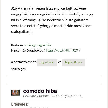
#16
A vizsgálat végén látsz egy log fájlt, az kéne
megnyitni, hogy megnézd a részletezéseket, pl. hogy
mi is a Warning :-). 'Mindeközben' a szolgáltatóm
szerelte a netet, úgyhogy elment (aztán most vissza
csalogattam).
Paste.ee:
szöveg megosztás
Nincs még Dropboxod?
https://db.tt/8kIjjJQ7
(külső
hivatkozás)
a hozzászóláshoz
és
regisztráció
bejelentkezés
szükséges
comodo hiba
Beküldte
kimarite
-
2017. aug. 31. 15:05
Értékelés: