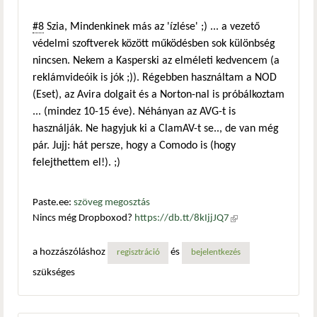
#8
Szia, Mindenkinek más az 'ízlése' ;) ... a vezető
védelmi szoftverek között működésben sok különbség
nincsen. Nekem a Kasperski az elméleti kedvencem (a
reklámvideóik is jók ;)). Régebben használtam a NOD
(Eset), az Avira dolgait és a Norton-nal is próbálkoztam
... (mindez 10-15 éve). Néhányan az AVG-t is
használják. Ne hagyjuk ki a ClamAV-t se.., de van még
pár. Jujj: hát persze, hogy a Comodo is (hogy
felejthettem el!). ;)
Paste.ee:
szöveg megosztás
Nincs még Dropboxod?
https://db.tt/8kIjjJQ7
(külső
hivatkozás)
a hozzászóláshoz
és
regisztráció
bejelentkezés
szükséges