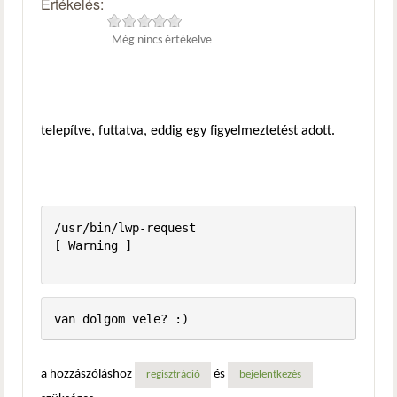
Értékelés:
Még nincs értékelve
telepítve, futtatva, eddig egy figyelmeztetést adott.
/usr/bin/lwp-request                                     
[ Warning ]

a hozzászóláshoz
és
regisztráció
bejelentkezés