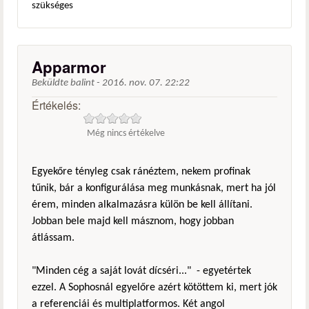
szükséges
Apparmor
Beküldte
balint
-
2016. nov. 07. 22:22
Értékelés:
Még nincs értékelve
Egyekőre tényleg csak ránéztem, nekem profinak
tűnik, bár a konfigurálása meg munkásnak, mert ha jól
érem, minden alkalmazásra külön be kell állítani.
Jobban bele majd kell másznom, hogy jobban
átlássam.
"Minden cég a saját lovát dícséri..." - egyetértek
ezzel. A Sophosnál egyelőre azért kötöttem ki, mert jók
a referenciái és multiplatformos. Két angol