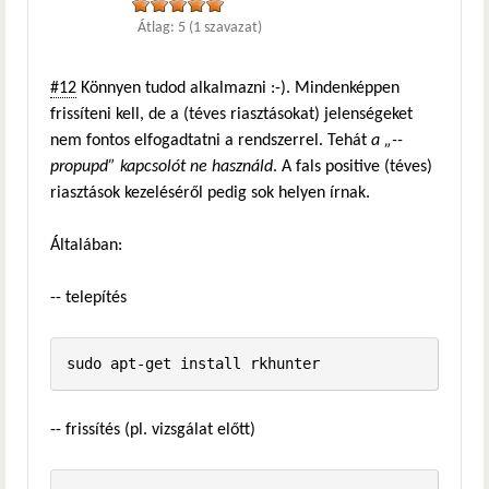
Átlag:
5
(
1
szavazat)
#12
Könnyen tudod alkalmazni :-). Mindenképpen
frissíteni kell, de a (téves riasztásokat) jelenségeket
nem fontos elfogadtatni a rendszerrel. Tehát
a „--
propupd” kapcsolót ne használd
. A fals positive (téves)
riasztások kezeléséről pedig sok helyen írnak.
Általában:
-- telepítés
-- frissítés (pl. vizsgálat előtt)