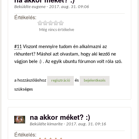
Beküldte
eugene
-
2017. aug. 31. 09:06
Értékelés:
Még nincs értékelve
#11
Viszont mennyire tudom én alkalmazni az
rkhuntert? Máshol azt olvastam, hogy aki kezdő ne
vágjon bele :) . Az egyik ubuntu fórumon volt róla szó.
a hozzászóláshoz
és
regisztráció
bejelentkezés
szükséges
na akkor méket? :)
Beküldte
kimarite
-
2017. aug. 31. 09:16
Értékelés: