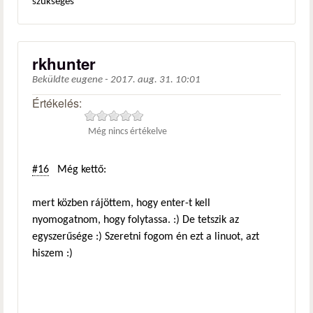
szükséges
rkhunter
Beküldte
eugene
-
2017. aug. 31. 10:01
Értékelés:
Még nincs értékelve
#16
Még kettő:
mert közben rájöttem, hogy enter-t kell
nyomogatnom, hogy folytassa. :) De tetszik az
egyszerűsége :) Szeretni fogom én ezt a linuot, azt
hiszem :)