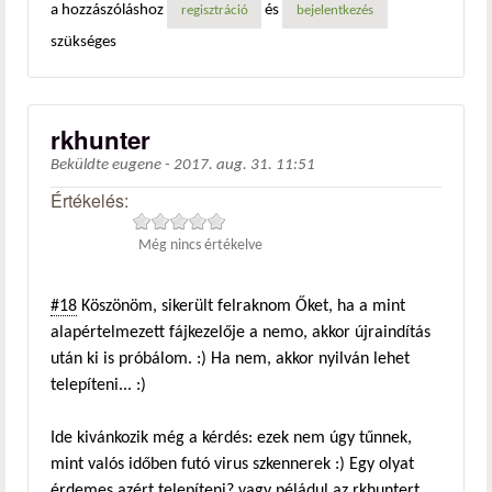
a hozzászóláshoz
és
regisztráció
bejelentkezés
szükséges
rkhunter
Beküldte
eugene
-
2017. aug. 31. 11:51
Értékelés:
Még nincs értékelve
#18
Köszönöm, sikerült felraknom Őket, ha a mint
alapértelmezett fájkezelője a nemo, akkor újraindítás
után ki is próbálom. :) Ha nem, akkor nyilván lehet
telepíteni... :)
Ide kivánkozik még a kérdés: ezek nem úgy tűnnek,
mint valós időben futó virus szkennerek :) Egy olyat
érdemes azért telepíteni? vagy péládul az rkhuntert