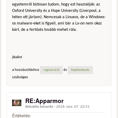
egyetemről biztosan tudom, hogy ezt használják: az
Oxford University és a Hope University (Liverpool, a
héten ott jártam). Nemcesak a Linuxos, de a Windows-
os malware-eket is figyeli, ami bár a Lx-on nem okoz
kárt, de a fertőzés tovább mehet róla.
jBalint
a hozzászóláshoz
és
regisztráció
bejelentkezés
szükséges
RE:Apparmor
Beküldte
kimarite
-
2016. nov. 07. 22:51
Értékelés: