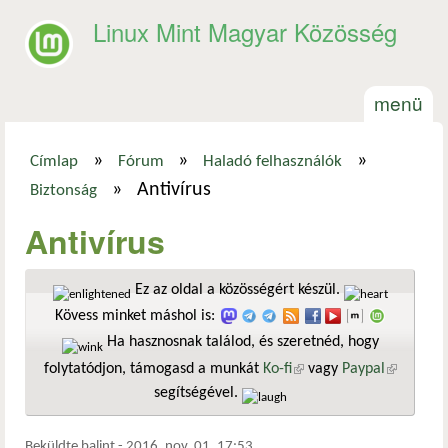
Ugrás a tartalomra
Linux Mint Magyar Közösség
menü
»
»
»
Címlap
Fórum
Haladó felhasználók
Jelenlegi hely
»
Antivírus
Biztonság
Antivírus
Ez az oldal a közösségért készül.
Kövess minket máshol is:
Ha hasznosnak találod, és szeretnéd, hogy
folytatódjon, támogasd a munkát
Ko-fi
(külső hivatkozás)
vagy
Paypal
(külső
segítségével.
hivatkozá
Beküldte
balint
-
2016. nov. 01. 17:53