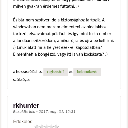
milyen gyakran érdemes futtatni. :)
És bár nem szoftver, de a biztonsághoz tartozik. A
windowsban nem merem elmenteni az oldalakhoz
tartozó jelszavaimat például, és így mint lusta ember
állandóan szitkozódom, amikor újra és újra be kell írni.
:) Linux alatt mi a helyzet ezekkel kapcsolatban?
Elmentheti a böngésző, vagy itt is van kockázata? :)
a hozzászóláshoz
és
regisztráció
bejelentkezés
szükséges
rkhunter
Beküldte
lala
-
2017. aug. 31. 12:31
Értékelés: