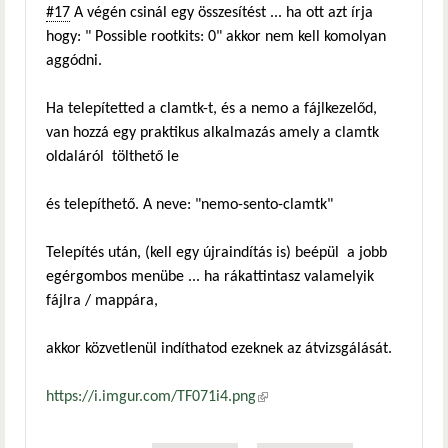
#17
A végén csinál egy összesítést ... ha ott azt írja
hogy: " Possible rootkits: 0" akkor nem kell komolyan
aggódni.
Ha telepítetted a clamtk-t, és a nemo a fájlkezelőd,
van hozzá egy praktikus alkalmazás amely a clamtk
oldaláról tölthető le
és telepíthető. A neve: "nemo-sento-clamtk"
Telepítés után, (kell egy újraindítás is) beépül a jobb
egérgombos menübe ... ha rákattintasz valamelyik
fájlra / mappára,
akkor közvetlenül indíthatod ezeknek az átvizsgálását.
https://i.imgur.com/TF071i4.png
(külső hivatkozás)