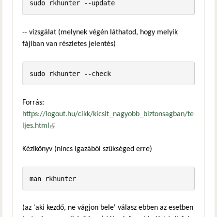
-- vizsgálat (melynek végén láthatod, hogy melyik
fájlban van részletes jelentés)
Forrás:
https://logout.hu/cikk/kicsit_nagyobb_biztonsagban/te
ljes.html
(külső hivatkozás)
Kézikönyv (nincs igazából szükséged erre)
(az 'aki kezdő, ne vágjon bele' válasz ebben az esetben