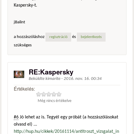
Kaspersky-t.
jBalint
a hozzászóláshoz
és
regisztráció
bejelentkezés
szükséges
RE:Kaspersky
Beküldte
kimarite
-
2016. nov. 16. 00:34
Értékelés:
Még nincs értékelve
#6
Jó lehet az is. Tegyél egy próbát (a hozzászólásokat
olvasd el) ...
http://hup.hu/cikkek/20161114/antitroszt_vizsgalat_in