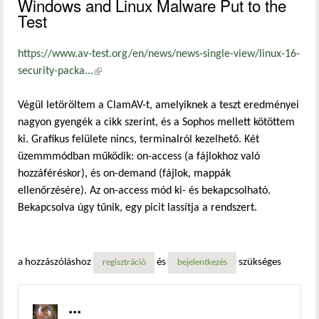
Windows and Linux Malware Put to the
Test
https://www.av-test.org/en/news/news-single-view/linux-16-
security-packa...
(külső hivatkozás)
Végül letöröltem a ClamAV-t, amelyiknek a teszt eredményei
nagyon gyengék a cikk szerint, és a Sophos mellett kötöttem
ki. Grafikus felülete nincs, terminalról kezelhető. Két
üzemmmódban működik: on-access (a fájlokhoz való
hozzáféréskor), és on-demand (fájlok, mappák
ellenőrzésére). Az on-access mód ki- és bekapcsolható.
Bekapcsolva úgy tűnik, egy picit lassítja a rendszert.
a hozzászóláshoz
és
szükséges
regisztráció
bejelentkezés
...