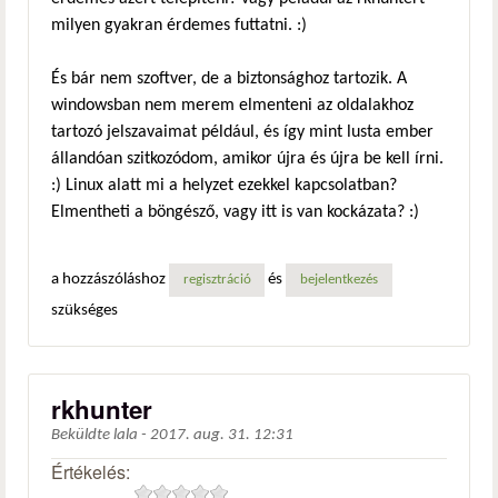
milyen gyakran érdemes futtatni. :)
És bár nem szoftver, de a biztonsághoz tartozik. A
windowsban nem merem elmenteni az oldalakhoz
tartozó jelszavaimat például, és így mint lusta ember
állandóan szitkozódom, amikor újra és újra be kell írni.
:) Linux alatt mi a helyzet ezekkel kapcsolatban?
Elmentheti a böngésző, vagy itt is van kockázata? :)
a hozzászóláshoz
és
regisztráció
bejelentkezés
szükséges
rkhunter
Beküldte
lala
-
2017. aug. 31. 12:31
Értékelés: