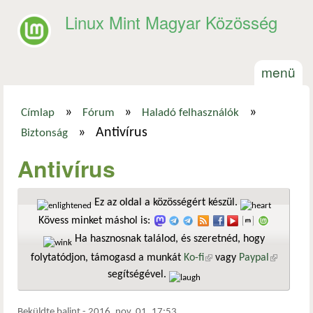
Ugrás a tartalomra
Linux Mint Magyar Közösség
menü
»
»
»
Címlap
Fórum
Haladó felhasználók
Jelenlegi hely
»
Antivírus
Biztonság
Antivírus
Ez az oldal a közösségért készül.
Kövess minket máshol is:
Ha hasznosnak találod, és szeretnéd, hogy
folytatódjon, támogasd a munkát
Ko-fi
(külső hivatkozás)
vagy
Paypal
(külső
segítségével.
hivatkozá
Beküldte
balint
-
2016. nov. 01. 17:53