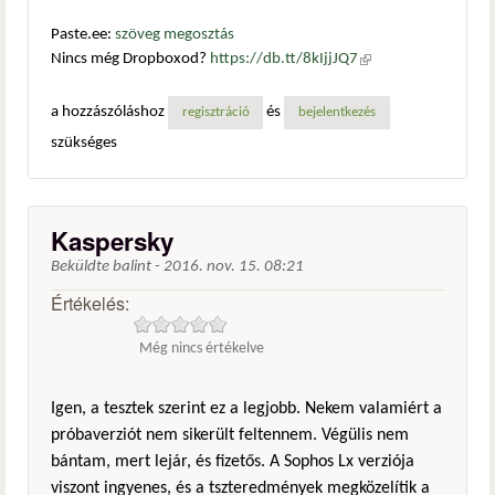
Paste.ee:
szöveg megosztás
Nincs még Dropboxod?
https://db.tt/8kIjjJQ7
(külső
hivatkozás)
a hozzászóláshoz
és
regisztráció
bejelentkezés
szükséges
Kaspersky
Beküldte
balint
-
2016. nov. 15. 08:21
Értékelés:
Még nincs értékelve
Igen, a tesztek szerint ez a legjobb. Nekem valamiért a
próbaverziót nem sikerült feltennem. Végülis nem
bántam, mert lejár, és fizetős. A Sophos Lx verziója
viszont ingyenes, és a tszteredmények megközelítik a