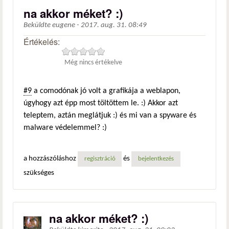
na akkor méket? :)
Beküldte
eugene
-
2017. aug. 31. 08:49
Értékelés:
Még nincs értékelve
#9
a comodónak jó volt a grafikája a weblapon,
úgyhogy azt épp most töltöttem le. :) Akkor azt
teleptem, aztán meglátjuk :) és mi van a spyware és
malware védelemmel? :)
a hozzászóláshoz
és
regisztráció
bejelentkezés
szükséges
na akkor méket? :)