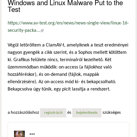
Windows and Linux Malware Put to the
Test
https://www.av-test.org/en/news/news-single-view/linux-16-
security-packa...
(külső hivatkozás)
Végül letöröltem a ClamAV-t, amelyiknek a teszt eredményei
nagyon gyengék a cikk szerint, és a Sophos mellett kötöttem
ki. Grafikus felülete nincs, terminalról kezelhető. Két
üzemmmódban működik: on-access (a fájlokhoz való
hozzáféréskor), és on-demand (fájlok, mappák
ellenőrzésére). Az on-access mód ki- és bekapcsolható.
Bekapcsolva úgy tűnik, egy picit lassítja a rendszert.
a hozzászóláshoz
és
szükséges
regisztráció
bejelentkezés
...