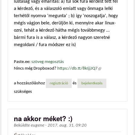
lustaság vagy elhárítás: a) túl sok fura kérdést tett fel
a kérdező, és a válaszoló emiatt vagy önmaga lelki
terhétől nyomva 'megunta' ; b) így 'noszogatja', hogy
mégis vágjon bele, derüljön ki, mennyire akar linux-
ozni, tehát a kérdező hátha mégis továbbmegy ...
bármi fura is a válasz, a kérdező nagyon szeretné
megoldani / fura módszer ez is)
Paste.ee:
szöveg megosztás
Nincs még Dropboxod?
https://db.tt/8kIjjJQ7
(külső
hivatkozás)
a hozzászóláshoz
és
regisztráció
bejelentkezés
szükséges
na akkor méket? :)
Beküldte
eugene
-
2017. aug. 31. 09:20