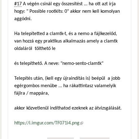
#17
A végén csinál egy összesítést ... ha ott azt írja
hogy: " Possible rootkits: 0" akkor nem kell komolyan
aggódni.
Ha telepítetted a clamtk-t, és a nemo a fájlkezelőd,
van hozzá egy praktikus alkalmazás amely a clamtk
oldaláról tölthető le
és telepíthető. A neve: "nemo-sento-clamtk"
Telepítés után, (kell egy újraindítás is) beépül a jobb
egérgombos menübe ... ha rákattintasz valamelyik
fájlra / mappára,
akkor közvetlenül indíthatod ezeknek az átvizsgálását.
https://i.imgur.com/TF071i4.png
(külső hivatkozás)