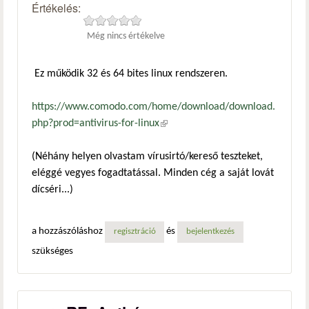
Értékelés:
Még nincs értékelve
Ez működik 32 és 64 bites linux rendszeren.
https://www.comodo.com/home/download/download.
php?prod=antivirus-for-linux
(külső hivatkozás)
(Néhány helyen olvastam vírusirtó/kereső teszteket,
eléggé vegyes fogadtatással. Minden cég a saját lovát
dícséri...)
a hozzászóláshoz
és
regisztráció
bejelentkezés
szükséges