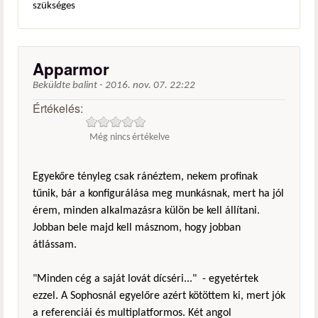
szükséges
Apparmor
Beküldte
balint
-
2016. nov. 07. 22:22
Értékelés:
Még nincs értékelve
Egyekőre tényleg csak ránéztem, nekem profinak
tűnik, bár a konfigurálása meg munkásnak, mert ha jól
érem, minden alkalmazásra külön be kell állítani.
Jobban bele majd kell másznom, hogy jobban
átlássam.
"Minden cég a saját lovát dícséri..." - egyetértek
ezzel. A Sophosnál egyelőre azért kötöttem ki, mert jók
a referenciái és multiplatformos. Két angol