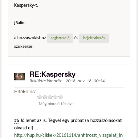
Kaspersky-t.
jBalint
a hozzászóláshoz
és
regisztráció
bejelentkezés
szükséges
RE:Kaspersky
Beküldte
kimarite
-
2016. nov. 16. 00:34
Értékelés:
Még nincs értékelve
#6
Jó lehet az is. Tegyél egy próbát (a hozzászólásokat
olvasd el) ...
http://hup.hu/cikkek/20161114/antitroszt_vizsgalat_in