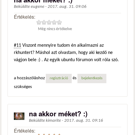
Beküldte
eugene
-
2017. aug. 31. 09:06
Értékelés:
Még nincs értékelve
#11
Viszont mennyire tudom én alkalmazni az
rkhuntert? Máshol azt olvastam, hogy aki kezdő ne
vágjon bele :) . Az egyik ubuntu fórumon volt róla szó.
a hozzászóláshoz
és
regisztráció
bejelentkezés
szükséges
na akkor méket? :)
Beküldte
kimarite
-
2017. aug. 31. 09:16
Értékelés: