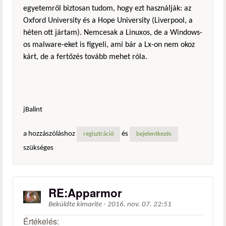
egyetemről biztosan tudom, hogy ezt használják: az
Oxford University és a Hope University (Liverpool, a
héten ott jártam). Nemcesak a Linuxos, de a Windows-
os malware-eket is figyeli, ami bár a Lx-on nem okoz
kárt, de a fertőzés tovább mehet róla.
jBalint
a hozzászóláshoz
és
regisztráció
bejelentkezés
szükséges
RE:Apparmor
Beküldte
kimarite
-
2016. nov. 07. 22:51
Értékelés: