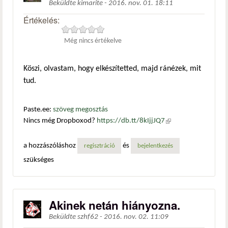
Beküldte
kimarite
-
2016. nov. 01. 18:11
Értékelés:
Még nincs értékelve
Köszi, olvastam, hogy elkészítetted, majd ránézek, mit
tud.
Paste.ee:
szöveg megosztás
Nincs még Dropboxod?
https://db.tt/8kIjjJQ7
(külső
hivatkozás)
a hozzászóláshoz
és
regisztráció
bejelentkezés
szükséges
Akinek netán hiányozna.
Beküldte
szhf62
-
2016. nov. 02. 11:09