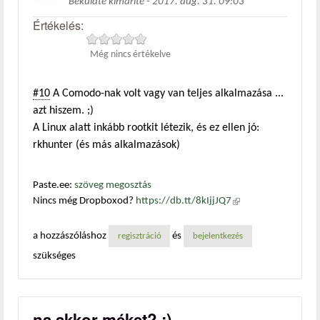
Beküldte
kimarite
-
2017. aug. 31. 09:03
Értékelés:
Még nincs értékelve
#10
A Comodo-nak volt vagy van teljes alkalmazása ...
azt hiszem. ;)
A Linux alatt inkább rootkit létezik, és ez ellen jó:
rkhunter (és más alkalmazások)
Paste.ee:
szöveg megosztás
Nincs még Dropboxod?
https://db.tt/8kIjjJQ7
(külső
hivatkozás)
a hozzászóláshoz
és
regisztráció
bejelentkezés
szükséges
na akkor méket? :)