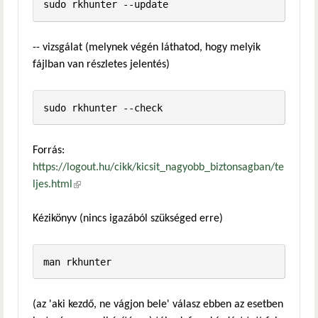
-- vizsgálat (melynek végén láthatod, hogy melyik
fájlban van részletes jelentés)
Forrás:
https://logout.hu/cikk/kicsit_nagyobb_biztonsagban/te
ljes.html
(külső hivatkozás)
Kézikönyv (nincs igazából szükséged erre)
(az 'aki kezdő, ne vágjon bele' válasz ebben az esetben