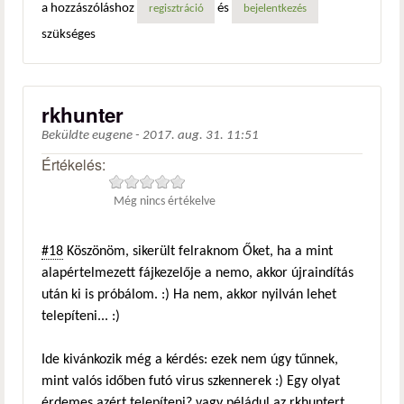
a hozzászóláshoz
és
regisztráció
bejelentkezés
szükséges
rkhunter
Beküldte
eugene
-
2017. aug. 31. 11:51
Értékelés:
Még nincs értékelve
#18
Köszönöm, sikerült felraknom Őket, ha a mint
alapértelmezett fájkezelője a nemo, akkor újraindítás
után ki is próbálom. :) Ha nem, akkor nyilván lehet
telepíteni... :)
Ide kivánkozik még a kérdés: ezek nem úgy tűnnek,
mint valós időben futó virus szkennerek :) Egy olyat
érdemes azért telepíteni? vagy péládul az rkhuntert