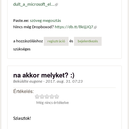
dult_a_microsoft_el...
(külső hivatkozás)
Paste.ee:
szöveg megosztás
Nincs még Dropboxod?
https://db.tt/8kIjjJQ7
(külső
hivatkozás)
a hozzászóláshoz
és
regisztráció
bejelentkezés
szükséges
na akkor melyket? :)
Beküldte
eugene
-
2017. aug. 31. 07:23
Értékelés:
Még nincs értékelve
Sziasztok!