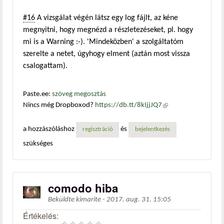
#16
A vizsgálat végén látsz egy log fájlt, az kéne
megnyitni, hogy megnézd a részletezéseket, pl. hogy
mi is a Warning :-). 'Mindeközben' a szolgáltatóm
szerelte a netet, úgyhogy elment (aztán most vissza
csalogattam).
Paste.ee:
szöveg megosztás
Nincs még Dropboxod?
https://db.tt/8kIjjJQ7
(külső
hivatkozás)
a hozzászóláshoz
és
regisztráció
bejelentkezés
szükséges
comodo hiba
Beküldte
kimarite
-
2017. aug. 31. 15:05
Értékelés: