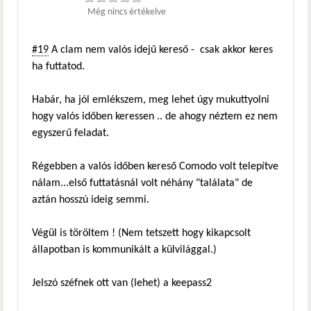
Még nincs értékelve
#19
A clam nem valós idejű kereső - csak akkor keres
ha futtatod.
Habár, ha jól emlékszem, meg lehet úgy mukuttyolni
hogy valós időben keressen .. de ahogy néztem ez nem
egyszerű feladat.
Régebben a valós időben kereső Comodo volt telepítve
nálam...első futtatásnál volt néhány "találata" de
aztán hosszú ideig semmi.
Végül is töröltem ! (Nem tetszett hogy kikapcsolt
állapotban is kommunikált a külvilággal.)
Jelszó széfnek ott van (lehet) a keepass2