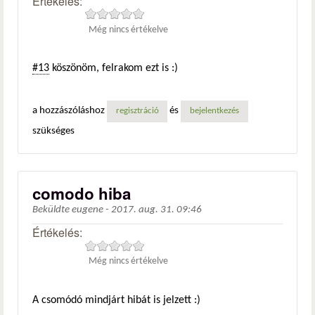
Értékelés:
Még nincs értékelve
#13
köszönöm, felrakom ezt is :)
a hozzászóláshoz
és
regisztráció
bejelentkezés
szükséges
comodo hiba
Beküldte
eugene
-
2017. aug. 31. 09:46
Értékelés:
Még nincs értékelve
A csomódó mindjárt hibát is jelzett :)