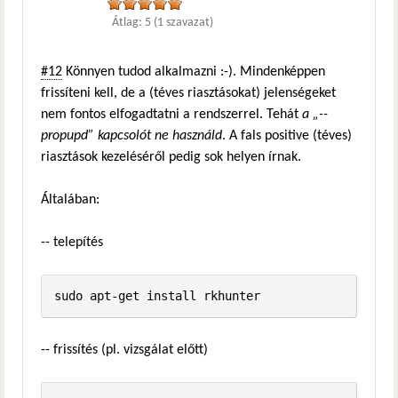
Átlag:
5
(
1
szavazat)
#12
Könnyen tudod alkalmazni :-). Mindenképpen
frissíteni kell, de a (téves riasztásokat) jelenségeket
nem fontos elfogadtatni a rendszerrel. Tehát
a „--
propupd” kapcsolót ne használd
. A fals positive (téves)
riasztások kezeléséről pedig sok helyen írnak.
Általában:
-- telepítés
-- frissítés (pl. vizsgálat előtt)