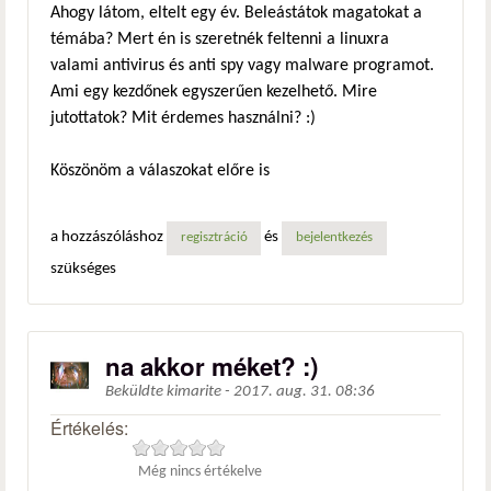
Ahogy látom, eltelt egy év. Beleástátok magatokat a
témába? Mert én is szeretnék feltenni a linuxra
valami antivirus és anti spy vagy malware programot.
Ami egy kezdőnek egyszerűen kezelhető. Mire
jutottatok? Mit érdemes használni? :)
Köszönöm a válaszokat előre is
a hozzászóláshoz
és
regisztráció
bejelentkezés
szükséges
na akkor méket? :)
Beküldte
kimarite
-
2017. aug. 31. 08:36
Értékelés:
Még nincs értékelve