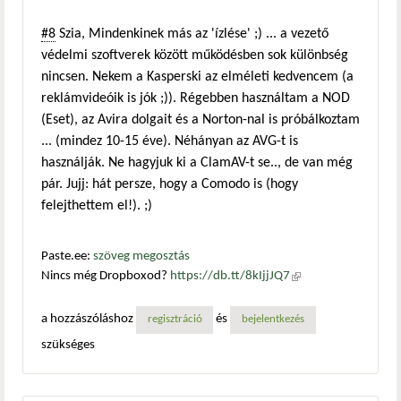
#8
Szia, Mindenkinek más az 'ízlése' ;) ... a vezető
védelmi szoftverek között működésben sok különbség
nincsen. Nekem a Kasperski az elméleti kedvencem (a
reklámvideóik is jók ;)). Régebben használtam a NOD
(Eset), az Avira dolgait és a Norton-nal is próbálkoztam
... (mindez 10-15 éve). Néhányan az AVG-t is
használják. Ne hagyjuk ki a ClamAV-t se.., de van még
pár. Jujj: hát persze, hogy a Comodo is (hogy
felejthettem el!). ;)
Paste.ee:
szöveg megosztás
Nincs még Dropboxod?
https://db.tt/8kIjjJQ7
(külső
hivatkozás)
a hozzászóláshoz
és
regisztráció
bejelentkezés
szükséges