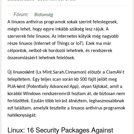
Fórum:
Biztonság
A linuxos antivírus programok sokak szerint feleslegesek,
mégis lehet, hogy egyre inkább szükség lesz rájuk. A
szerverek fele linuxos. Az internetes kütyük még nagyobb
része linuxos (Internet of Things or IoT). Ezek ma már
célpontok, netbot-ok hordozói lehetnek, és rendszerek
összeomlásáért lehetnek felelősek.
Új linuxosként (Lx Mint.Sarah.Cinnamon) először a ClamAV-t
telepítetem. Egy teljes scan során kb 500 fájlt jelölt meg
PUA-ként (Potentially Advanced App), olyan fájlokat, amit a
korábbi Windows rendszeremről hoztam át, de biztosan nem
fertőzöttek. Ezután több leírást átnéztem, leghasznosabbnak
ezt találtam, amelyik tesztelte a linuxos antivírus programok
hatékonyságát:
Linux: 16 Security Packages Against