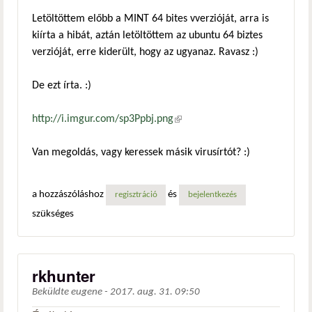
Letöltöttem előbb a MINT 64 bites vverzióját, arra is
kiírta a hibát, aztán letöltöttem az ubuntu 64 biztes
verzióját, erre kiderült, hogy az ugyanaz. Ravasz :)
De ezt írta. :)
http://i.imgur.com/sp3Ppbj.png
(külső hivatkozás)
Van megoldás, vagy keressek másik virusírtót? :)
a hozzászóláshoz
és
regisztráció
bejelentkezés
szükséges
rkhunter
Beküldte
eugene
-
2017. aug. 31. 09:50