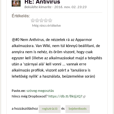
RE: Antivírus
Beküldte
kimarite
-
2016. nov. 02. 23:23
Értékelés:
Még nincs értékelve
@#0 Nem Antivirus, de nézzetek rá az Apparmor
alkalmazásra. Van Wiki, nem túl könnyű beállítani, de
annyira nem is nehéz, és öröm viszont, hogy csak
egyszer kell (illetve az alkalmazásokat majd a telepítés
után a 'szárnyai alá' kell vonni ... vannak erre
alkalmazás profilok, viszont azért a 'tanulásra is
lehetőség nyílik' a használata, beüzemelése során)
Paste.ee:
szöveg megosztás
Nincs még Dropboxod?
https://db.tt/8kIjjJQ7
(külső
hivatkozás)
a hozzászóláshoz
és
regisztráció
bejelentkezés