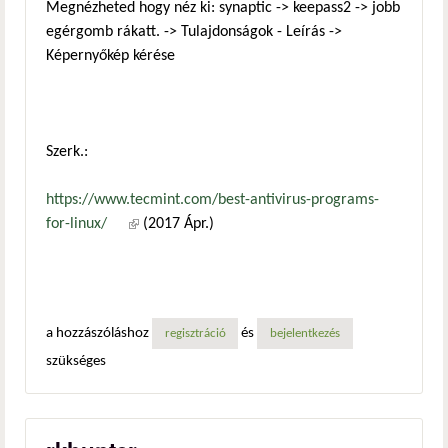
Megnézheted hogy néz ki: synaptic -> keepass2 -> jobb
egérgomb rákatt. -> Tulajdonságok - Leírás ->
Képernyőkép kérése
Szerk.:
https://www.tecmint.com/best-antivirus-programs-
for-linux/
(külső hivatkozás)
(2017 Ápr.)
a hozzászóláshoz
és
regisztráció
bejelentkezés
szükséges