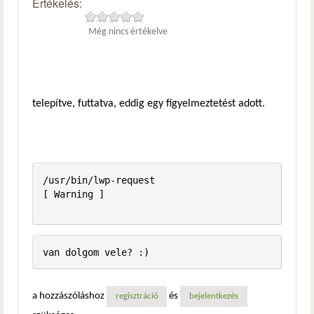
Értékelés:
Még nincs értékelve
telepítve, futtatva, eddig egy figyelmeztetést adott.
/usr/bin/lwp-request                                     
[ Warning ]

a hozzászóláshoz
és
regisztráció
bejelentkezés