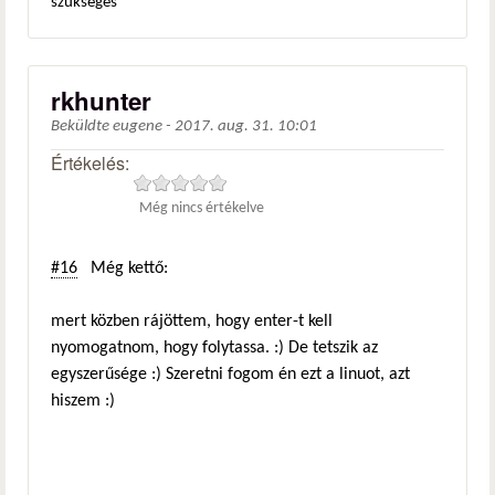
szükséges
rkhunter
Beküldte
eugene
-
2017. aug. 31. 10:01
Értékelés:
Még nincs értékelve
#16
Még kettő:
mert közben rájöttem, hogy enter-t kell
nyomogatnom, hogy folytassa. :) De tetszik az
egyszerűsége :) Szeretni fogom én ezt a linuot, azt
hiszem :)