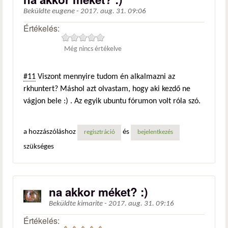
Beküldte
eugene
-
2017. aug. 31. 09:06
Értékelés:
Még nincs értékelve
#11
Viszont mennyire tudom én alkalmazni az
rkhuntert? Máshol azt olvastam, hogy aki kezdő ne
vágjon bele :) . Az egyik ubuntu fórumon volt róla szó.
a hozzászóláshoz
és
regisztráció
bejelentkezés
szükséges
na akkor méket? :)
Beküldte
kimarite
-
2017. aug. 31. 09:16
Értékelés: