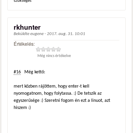
szükséges
rkhunter
Beküldte
eugene
-
2017. aug. 31. 10:01
Értékelés:
Még nincs értékelve
#16
Még kettő:
mert közben rájöttem, hogy enter-t kell
nyomogatnom, hogy folytassa. :) De tetszik az
egyszerűsége :) Szeretni fogom én ezt a linuot, azt
hiszem :)