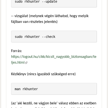
-- vizsgálat (melynek végén láthatod, hogy melyik
fájlban van részletes jelentés)
Forrás:
https://logout.hu/cikk/kicsit_nagyobb_biztonsagban/te
ljes.html
(külső hivatkozás)
Kézikönyv (nincs igazából szükséged erre)
(az 'aki kezdő, ne vágjon bele' válasz ebben az esetben