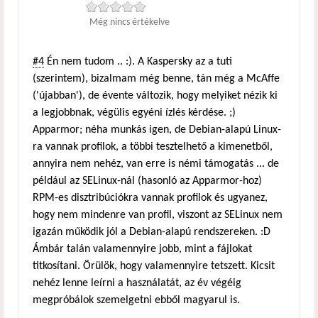
Még nincs értékelve
#4
Én nem tudom .. :). A Kaspersky az a tuti
(szerintem), bizalmam még benne, tán még a McAffe
('újabban'), de évente változik, hogy melyiket nézik ki
a legjobbnak, végülis egyéni ízlés kérdése. ;)
Apparmor; néha munkás igen, de Debian-alapú Linux-
ra vannak profilok, a többi tesztelhető a kimenetből,
annyira nem nehéz, van erre is némi támogatás ... de
például az SELinux-nál (hasonló az Apparmor-hoz)
RPM-es disztribúciókra vannak profilok és ugyanez,
hogy nem mindenre van profil, viszont az SELinux nem
igazán működik jól a Debian-alapú rendszereken. :D
Ámbár talán valamennyire jobb, mint a fájlokat
titkosítani. Örülök, hogy valamennyire tetszett. Kicsit
nehéz lenne leírni a használatát, az év végéig
megpróbálok szemelgetni ebből magyarul is.