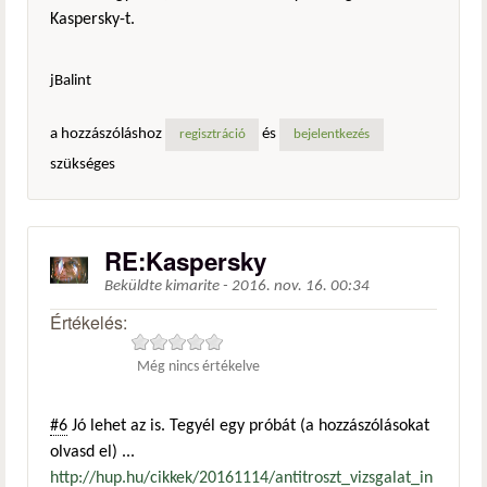
Kaspersky-t.
jBalint
a hozzászóláshoz
és
regisztráció
bejelentkezés
szükséges
RE:Kaspersky
Beküldte
kimarite
-
2016. nov. 16. 00:34
Értékelés:
Még nincs értékelve
#6
Jó lehet az is. Tegyél egy próbát (a hozzászólásokat
olvasd el) ...
http://hup.hu/cikkek/20161114/antitroszt_vizsgalat_in