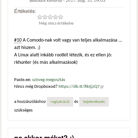
Beküldte
kimarite
-
2017. aug. 31. 09:03
Értékelés:
Még nincs értékelve
#10
A Comodo-nak volt vagy van teljes alkalmazása ...
azt hiszem. ;)
A Linux alatt inkább rootkit létezik, és ez ellen jó:
rkhunter (és más alkalmazások)
Paste.ee:
szöveg megosztás
Nincs még Dropboxod?
https://db.tt/8kIjjJQ7
(külső
hivatkozás)
a hozzászóláshoz
és
regisztráció
bejelentkezés
szükséges
na akkor méket? :)