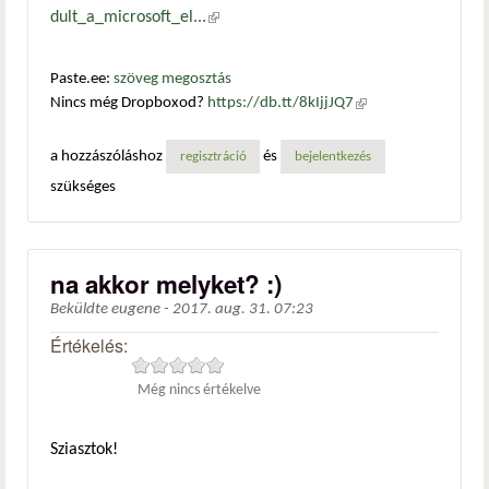
dult_a_microsoft_el...
(külső hivatkozás)
Paste.ee:
szöveg megosztás
Nincs még Dropboxod?
https://db.tt/8kIjjJQ7
(külső
hivatkozás)
a hozzászóláshoz
és
regisztráció
bejelentkezés
szükséges
na akkor melyket? :)
Beküldte
eugene
-
2017. aug. 31. 07:23
Értékelés:
Még nincs értékelve
Sziasztok!