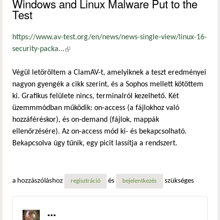
Windows and Linux Malware Put to the
Test
https://www.av-test.org/en/news/news-single-view/linux-16-
security-packa...
(külső hivatkozás)
Végül letöröltem a ClamAV-t, amelyiknek a teszt eredményei
nagyon gyengék a cikk szerint, és a Sophos mellett kötöttem
ki. Grafikus felülete nincs, terminalról kezelhető. Két
üzemmmódban működik: on-access (a fájlokhoz való
hozzáféréskor), és on-demand (fájlok, mappák
ellenőrzésére). Az on-access mód ki- és bekapcsolható.
Bekapcsolva úgy tűnik, egy picit lassítja a rendszert.
a hozzászóláshoz
és
szükséges
regisztráció
bejelentkezés
...