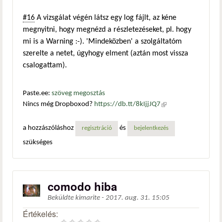
#16
A vizsgálat végén látsz egy log fájlt, az kéne
megnyitni, hogy megnézd a részletezéseket, pl. hogy
mi is a Warning :-). 'Mindeközben' a szolgáltatóm
szerelte a netet, úgyhogy elment (aztán most vissza
csalogattam).
Paste.ee:
szöveg megosztás
Nincs még Dropboxod?
https://db.tt/8kIjjJQ7
(külső
hivatkozás)
a hozzászóláshoz
és
regisztráció
bejelentkezés
szükséges
comodo hiba
Beküldte
kimarite
-
2017. aug. 31. 15:05
Értékelés: