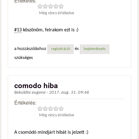
Értékelés:
Még nincs értékelve
#13
köszönöm, felrakom ezt is :)
a hozzászóláshoz
és
regisztráció
bejelentkezés
szükséges
comodo hiba
Beküldte
eugene
-
2017. aug. 31. 09:46
Értékelés:
Még nincs értékelve
A csomódó mindjárt hibát is jelzett :)