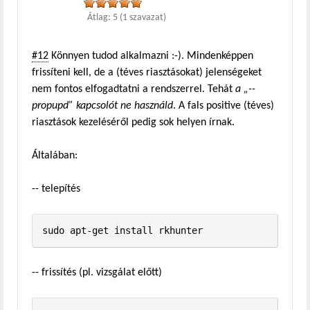
Átlag:
5
(
1
szavazat)
#12
Könnyen tudod alkalmazni :-). Mindenképpen
frissíteni kell, de a (téves riasztásokat) jelenségeket
nem fontos elfogadtatni a rendszerrel. Tehát
a „--
propupd” kapcsolót ne használd
. A fals positive (téves)
riasztások kezeléséről pedig sok helyen írnak.
Általában:
-- telepítés
-- frissítés (pl. vizsgálat előtt)