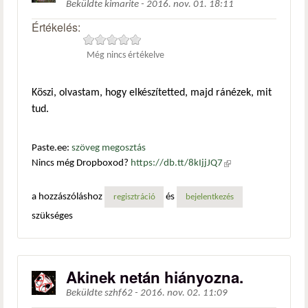
Beküldte
kimarite
-
2016. nov. 01. 18:11
Értékelés:
Még nincs értékelve
Köszi, olvastam, hogy elkészítetted, majd ránézek, mit
tud.
Paste.ee:
szöveg megosztás
Nincs még Dropboxod?
https://db.tt/8kIjjJQ7
(külső
hivatkozás)
a hozzászóláshoz
és
regisztráció
bejelentkezés
szükséges
Akinek netán hiányozna.
Beküldte
szhf62
-
2016. nov. 02. 11:09