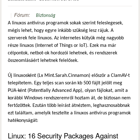
Fórum:
Biztonság
A linuxos antivírus programok sokak szerint feleslegesek,
mégis lehet, hogy egyre inkább szükség lesz rájuk. A
szerverek fele linuxos. Az internetes kütyük még nagyobb
része linuxos (Internet of Things or IoT). Ezek ma már
célpontok, netbot-ok hordozói lehetnek, és rendszerek
összeomlásáért lehetnek felelősek.
Új linuxosként (Lx Mint.Sarah.Cinnamon) először a ClamAV-t
telepítetem. Egy teljes scan során kb 500 fájlt jelölt meg
PUA-ként (Potentially Advanced App), olyan fájlokat, amit a
korábbi Windows rendszeremről hoztam át, de biztosan nem
fertőzöttek. Ezután több leírást átnéztem, leghasznosabbnak
ezt találtam, amelyik tesztelte a linuxos antivírus programok
hatékonyságát:
Linux: 16 Security Packages Against