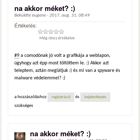
na akkor méket? :)
Beküldte
eugene
-
2017. aug. 31. 08:49
Értékelés:
Még nincs értékelve
#9
a comodónak jó volt a grafikája a weblapon,
úgyhogy azt épp most töltöttem le. :) Akkor azt
teleptem, aztán meglátjuk :) és mi van a spyware és
malware védelemmel? :)
a hozzászóláshoz
és
regisztráció
bejelentkezés
szükséges
na akkor méket? :)