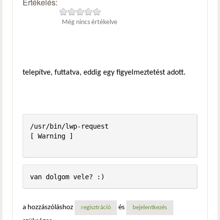
Értékelés:
Még nincs értékelve
telepítve, futtatva, eddig egy figyelmeztetést adott.
/usr/bin/lwp-request                                     
[ Warning ]

a hozzászóláshoz
és
regisztráció
bejelentkezés