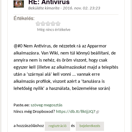
RE: Antivírus
Beküldte
kimarite
-
2016. nov. 02. 23:23
Értékelés:
Még nincs értékelve
@#0 Nem Antivirus, de nézzetek rá az Apparmor
alkalmazásra. Van Wiki, nem túl könnyű beállítani, de
annyira nem is nehéz, és öröm viszont, hogy csak
egyszer kell (illetve az alkalmazásokat majd a telepítés
után a 'szárnyai alá' kell vonni ... vannak erre
alkalmazás profilok, viszont azért a 'tanulásra is
lehetőség nyílik' a használata, beüzemelése során)
Paste.ee:
szöveg megosztás
Nincs még Dropboxod?
https://db.tt/8kIjjJQ7
(külső
hivatkozás)
a hozzászóláshoz
és
regisztráció
bejelentkezés