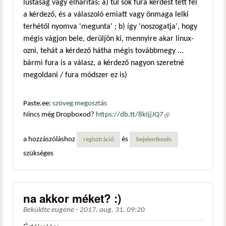
lustaság vagy elhárítás: a) túl sok fura kérdést tett fel
a kérdező, és a válaszoló emiatt vagy önmaga lelki
terhétől nyomva 'megunta' ; b) így 'noszogatja', hogy
mégis vágjon bele, derüljön ki, mennyire akar linux-
ozni, tehát a kérdező hátha mégis továbbmegy ...
bármi fura is a válasz, a kérdező nagyon szeretné
megoldani / fura módszer ez is)
Paste.ee:
szöveg megosztás
Nincs még Dropboxod?
https://db.tt/8kIjjJQ7
(külső
hivatkozás)
a hozzászóláshoz
és
regisztráció
bejelentkezés
szükséges
na akkor méket? :)
Beküldte
eugene
-
2017. aug. 31. 09:20