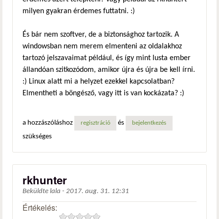
milyen gyakran érdemes futtatni. :)
És bár nem szoftver, de a biztonsághoz tartozik. A
windowsban nem merem elmenteni az oldalakhoz
tartozó jelszavaimat például, és így mint lusta ember
állandóan szitkozódom, amikor újra és újra be kell írni.
:) Linux alatt mi a helyzet ezekkel kapcsolatban?
Elmentheti a böngésző, vagy itt is van kockázata? :)
a hozzászóláshoz
és
regisztráció
bejelentkezés
szükséges
rkhunter
Beküldte
lala
-
2017. aug. 31. 12:31
Értékelés: