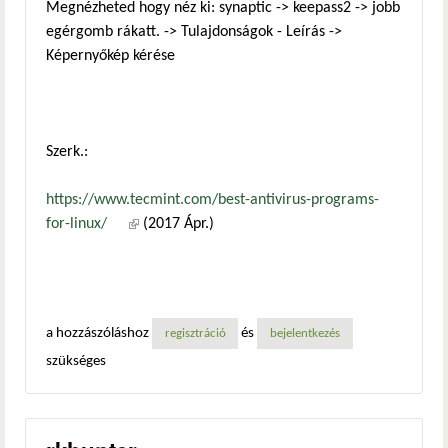
Megnézheted hogy néz ki: synaptic -> keepass2 -> jobb
egérgomb rákatt. -> Tulajdonságok - Leírás ->
Képernyőkép kérése
Szerk.:
https://www.tecmint.com/best-antivirus-programs-
for-linux/
(külső hivatkozás)
(2017 Ápr.)
a hozzászóláshoz
és
regisztráció
bejelentkezés
szükséges