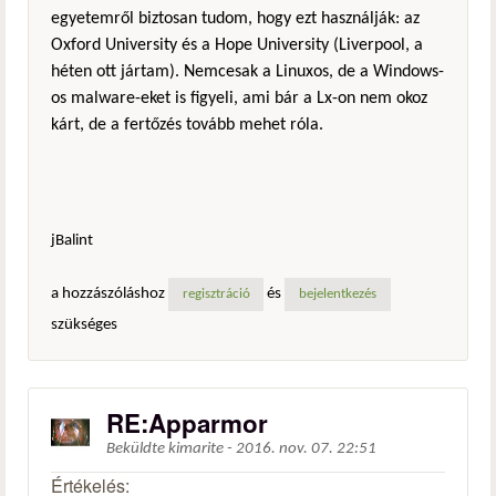
egyetemről biztosan tudom, hogy ezt használják: az
Oxford University és a Hope University (Liverpool, a
héten ott jártam). Nemcesak a Linuxos, de a Windows-
os malware-eket is figyeli, ami bár a Lx-on nem okoz
kárt, de a fertőzés tovább mehet róla.
jBalint
a hozzászóláshoz
és
regisztráció
bejelentkezés
szükséges
RE:Apparmor
Beküldte
kimarite
-
2016. nov. 07. 22:51
Értékelés: