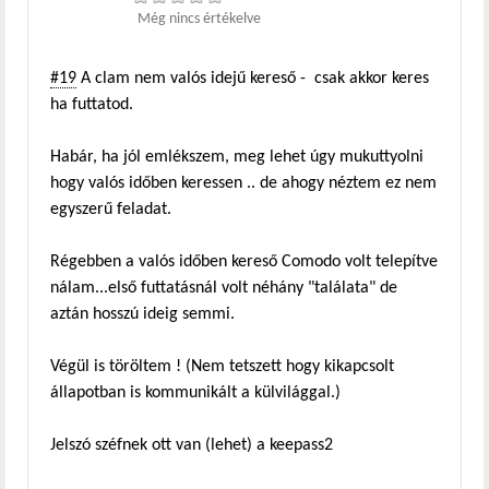
Még nincs értékelve
#19
A clam nem valós idejű kereső - csak akkor keres
ha futtatod.
Habár, ha jól emlékszem, meg lehet úgy mukuttyolni
hogy valós időben keressen .. de ahogy néztem ez nem
egyszerű feladat.
Régebben a valós időben kereső Comodo volt telepítve
nálam...első futtatásnál volt néhány "találata" de
aztán hosszú ideig semmi.
Végül is töröltem ! (Nem tetszett hogy kikapcsolt
állapotban is kommunikált a külvilággal.)
Jelszó széfnek ott van (lehet) a keepass2