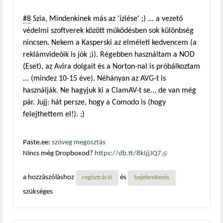
#8
Szia, Mindenkinek más az 'ízlése' ;) ... a vezető
védelmi szoftverek között működésben sok különbség
nincsen. Nekem a Kasperski az elméleti kedvencem (a
reklámvideóik is jók ;)). Régebben használtam a NOD
(Eset), az Avira dolgait és a Norton-nal is próbálkoztam
... (mindez 10-15 éve). Néhányan az AVG-t is
használják. Ne hagyjuk ki a ClamAV-t se.., de van még
pár. Jujj: hát persze, hogy a Comodo is (hogy
felejthettem el!). ;)
Paste.ee:
szöveg megosztás
Nincs még Dropboxod?
https://db.tt/8kIjjJQ7
(külső
hivatkozás)
a hozzászóláshoz
és
regisztráció
bejelentkezés
szükséges