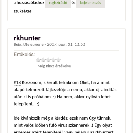
a hozzászóláshoz
és
regisztráció
bejelentkezés
szükséges
rkhunter
Beküldte
eugene
-
2017. aug. 31. 11:51
Értékelés:
Még nincs értékelve
#18
Köszönöm, sikerült felraknom Őket, ha a mint
alapértelmezett fájkezelője a nemo, akkor újraindítás
után ki is próbálom. :) Ha nem, akkor nyilván lehet
telepíteni... :)
Ide kivánkozik még a kérdés: ezek nem úgy tűnnek,
mint valós időben futó virus szkennerek :) Egy olyat
érdemes azért telepíteni? vagy péládul az rkhuntert