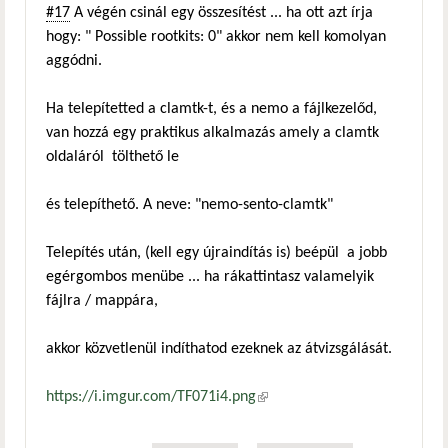
#17
A végén csinál egy összesítést ... ha ott azt írja
hogy: " Possible rootkits: 0" akkor nem kell komolyan
aggódni.
Ha telepítetted a clamtk-t, és a nemo a fájlkezelőd,
van hozzá egy praktikus alkalmazás amely a clamtk
oldaláról tölthető le
és telepíthető. A neve: "nemo-sento-clamtk"
Telepítés után, (kell egy újraindítás is) beépül a jobb
egérgombos menübe ... ha rákattintasz valamelyik
fájlra / mappára,
akkor közvetlenül indíthatod ezeknek az átvizsgálását.
https://i.imgur.com/TF071i4.png
(külső hivatkozás)