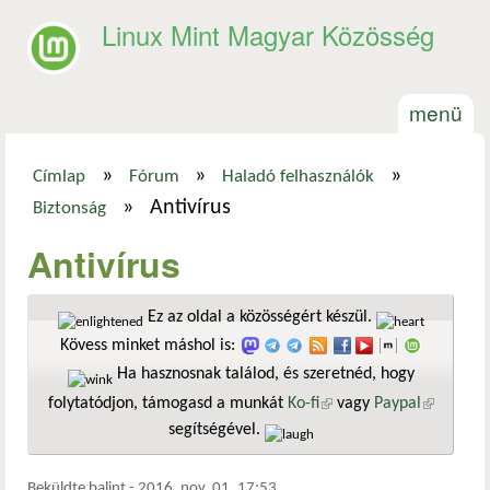
Ugrás a tartalomra
Linux Mint Magyar Közösség
menü
»
»
»
Címlap
Fórum
Haladó felhasználók
Jelenlegi hely
»
Antivírus
Biztonság
Antivírus
Ez az oldal a közösségért készül.
Kövess minket máshol is:
Ha hasznosnak találod, és szeretnéd, hogy
folytatódjon, támogasd a munkát
Ko-fi
(külső hivatkozás)
vagy
Paypal
(külső
segítségével.
hivatkozá
Beküldte
balint
-
2016. nov. 01. 17:53