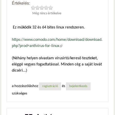
Értékelés:
Még nincs értékelve
Ez működik 32 és 64 bites linux rendszeren.
https://www.comodo.com/home/download/download.
php?prod=antivirus-for-linux
(külső hivatkozás)
(Néhány helyen olvastam vírusirtó/kereső teszteket,
eléggé vegyes fogadtatással. Minden cég a saját lovát
dícséri...)
a hozzászóláshoz
és
regisztráció
bejelentkezés
szükséges