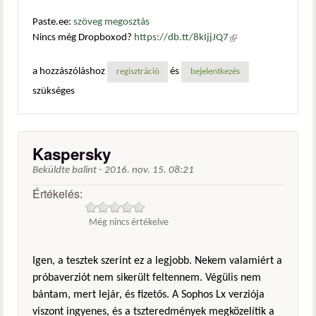
Paste.ee:
szöveg megosztás
Nincs még Dropboxod?
https://db.tt/8kIjjJQ7
(külső
hivatkozás)
a hozzászóláshoz
és
regisztráció
bejelentkezés
szükséges
Kaspersky
Beküldte
balint
-
2016. nov. 15. 08:21
Értékelés:
Még nincs értékelve
Igen, a tesztek szerint ez a legjobb. Nekem valamiért a
próbaverziót nem sikerült feltennem. Végülis nem
bántam, mert lejár, és fizetős. A Sophos Lx verziója
viszont ingyenes, és a tszteredmények megközelítik a