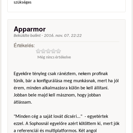
szükséges
Apparmor
Beküldte
balint
-
2016. nov. 07. 22:22
Értékelés:
Még nincs értékelve
Egyekőre tényleg csak ránéztem, nekem profinak
tűnik, bár a konfigurálása meg munkásnak, mert ha jól
érem, minden alkalmazásra külön be kell állítani.
Jobban bele majd kell másznom, hogy jobban
átlássam.
"Minden cég a saját lovát dícséri..." - egyetértek
ezzel. A Sophosnál egyelőre azért kötöttem ki, mert jók
a referenciái és multiplatformos. Két angol