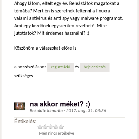
Ahogy látom, eltelt egy év. Beleástátok magatokat a
témába? Mert én is szeretnék feltenni a linuxra
valami antivirus és anti spy vagy malware programot.
Ami egy kezdőnek egyszerűen kezelhető. Mire
jutottatok? Mit érdemes használni? :)
Köszönöm a válaszokat előre is
a hozzászóláshoz
és
regisztráció
bejelentkezés
szükséges
na akkor méket? :)
Beküldte
kimarite
-
2017. aug. 31. 08:36
Értékelés:
Még nincs értékelve