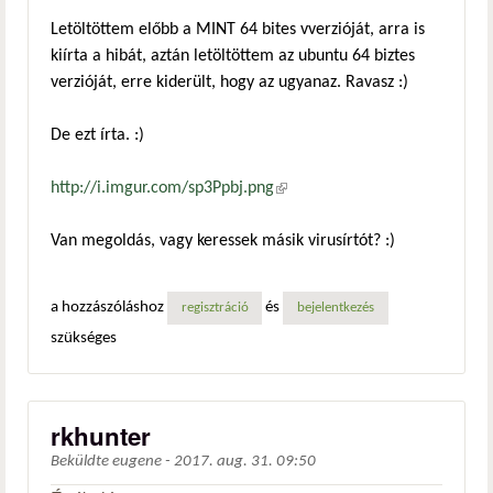
Letöltöttem előbb a MINT 64 bites vverzióját, arra is
kiírta a hibát, aztán letöltöttem az ubuntu 64 biztes
verzióját, erre kiderült, hogy az ugyanaz. Ravasz :)
De ezt írta. :)
http://i.imgur.com/sp3Ppbj.png
(külső hivatkozás)
Van megoldás, vagy keressek másik virusírtót? :)
a hozzászóláshoz
és
regisztráció
bejelentkezés
szükséges
rkhunter
Beküldte
eugene
-
2017. aug. 31. 09:50