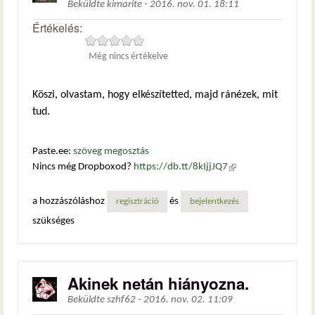
Beküldte
kimarite
-
2016. nov. 01. 18:11
Értékelés:
Még nincs értékelve
Köszi, olvastam, hogy elkészítetted, majd ránézek, mit
tud.
Paste.ee:
szöveg megosztás
Nincs még Dropboxod?
https://db.tt/8kIjjJQ7
(külső
hivatkozás)
a hozzászóláshoz
és
regisztráció
bejelentkezés
szükséges
Akinek netán hiányozna.
Beküldte
szhf62
-
2016. nov. 02. 11:09