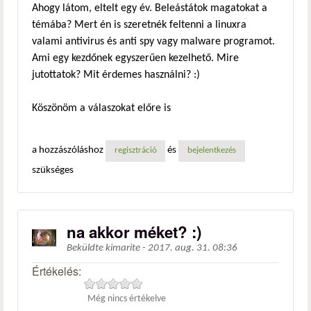
Ahogy látom, eltelt egy év. Beleástátok magatokat a
témába? Mert én is szeretnék feltenni a linuxra
valami antivirus és anti spy vagy malware programot.
Ami egy kezdőnek egyszerűen kezelhető. Mire
jutottatok? Mit érdemes használni? :)
Köszönöm a válaszokat előre is
a hozzászóláshoz
és
regisztráció
bejelentkezés
szükséges
na akkor méket? :)
Beküldte
kimarite
-
2017. aug. 31. 08:36
Értékelés:
Még nincs értékelve