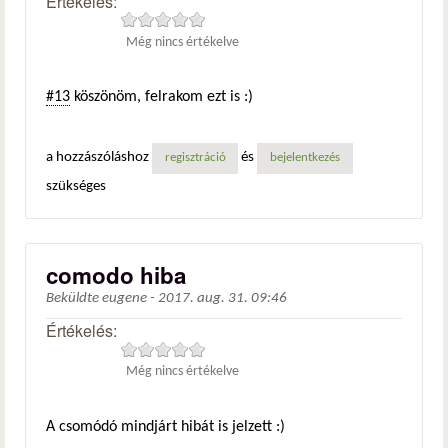
Értékelés:
Még nincs értékelve
#13
köszönöm, felrakom ezt is :)
a hozzászóláshoz
és
regisztráció
bejelentkezés
szükséges
comodo hiba
Beküldte
eugene
-
2017. aug. 31. 09:46
Értékelés:
Még nincs értékelve
A csomódó mindjárt hibát is jelzett :)