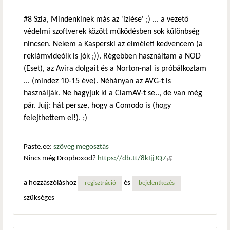
#8
Szia, Mindenkinek más az 'ízlése' ;) ... a vezető
védelmi szoftverek között működésben sok különbség
nincsen. Nekem a Kasperski az elméleti kedvencem (a
reklámvideóik is jók ;)). Régebben használtam a NOD
(Eset), az Avira dolgait és a Norton-nal is próbálkoztam
... (mindez 10-15 éve). Néhányan az AVG-t is
használják. Ne hagyjuk ki a ClamAV-t se.., de van még
pár. Jujj: hát persze, hogy a Comodo is (hogy
felejthettem el!). ;)
Paste.ee:
szöveg megosztás
Nincs még Dropboxod?
https://db.tt/8kIjjJQ7
(külső
hivatkozás)
a hozzászóláshoz
és
regisztráció
bejelentkezés
szükséges