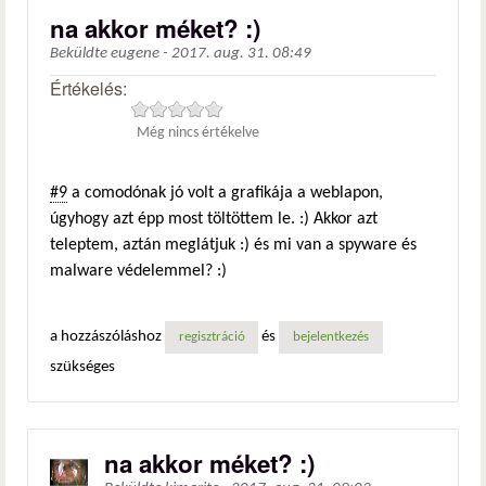
na akkor méket? :)
Beküldte
eugene
-
2017. aug. 31. 08:49
Értékelés:
Még nincs értékelve
#9
a comodónak jó volt a grafikája a weblapon,
úgyhogy azt épp most töltöttem le. :) Akkor azt
teleptem, aztán meglátjuk :) és mi van a spyware és
malware védelemmel? :)
a hozzászóláshoz
és
regisztráció
bejelentkezés
szükséges
na akkor méket? :)