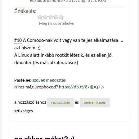
Beküldte
kimarite
-
2017. aug. 31. 09:03
Értékelés:
Még nincs értékelve
#10
A Comodo-nak volt vagy van teljes alkalmazása ...
azt hiszem. ;)
A Linux alatt inkább rootkit létezik, és ez ellen jó:
rkhunter (és más alkalmazások)
Paste.ee:
szöveg megosztás
Nincs még Dropboxod?
https://db.tt/8kIjjJQ7
(külső
hivatkozás)
a hozzászóláshoz
és
regisztráció
bejelentkezés
szükséges
na akkor méket? :)