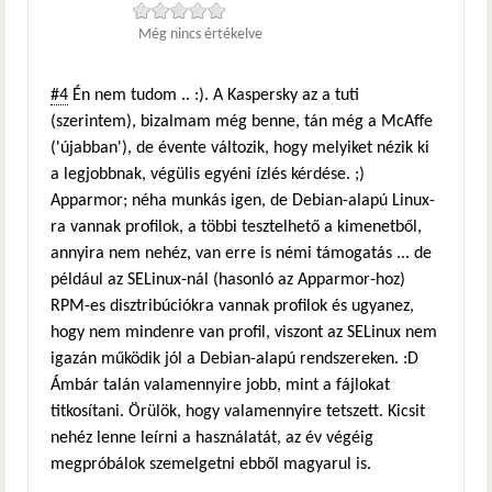
Még nincs értékelve
#4
Én nem tudom .. :). A Kaspersky az a tuti
(szerintem), bizalmam még benne, tán még a McAffe
('újabban'), de évente változik, hogy melyiket nézik ki
a legjobbnak, végülis egyéni ízlés kérdése. ;)
Apparmor; néha munkás igen, de Debian-alapú Linux-
ra vannak profilok, a többi tesztelhető a kimenetből,
annyira nem nehéz, van erre is némi támogatás ... de
például az SELinux-nál (hasonló az Apparmor-hoz)
RPM-es disztribúciókra vannak profilok és ugyanez,
hogy nem mindenre van profil, viszont az SELinux nem
igazán működik jól a Debian-alapú rendszereken. :D
Ámbár talán valamennyire jobb, mint a fájlokat
titkosítani. Örülök, hogy valamennyire tetszett. Kicsit
nehéz lenne leírni a használatát, az év végéig
megpróbálok szemelgetni ebből magyarul is.