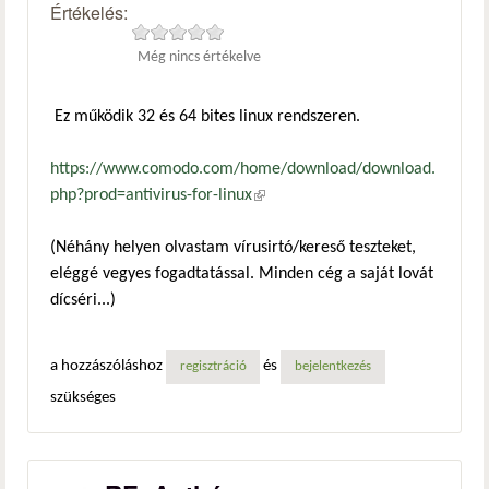
Értékelés:
Még nincs értékelve
Ez működik 32 és 64 bites linux rendszeren.
https://www.comodo.com/home/download/download.
php?prod=antivirus-for-linux
(külső hivatkozás)
(Néhány helyen olvastam vírusirtó/kereső teszteket,
eléggé vegyes fogadtatással. Minden cég a saját lovát
dícséri...)
a hozzászóláshoz
és
regisztráció
bejelentkezés
szükséges