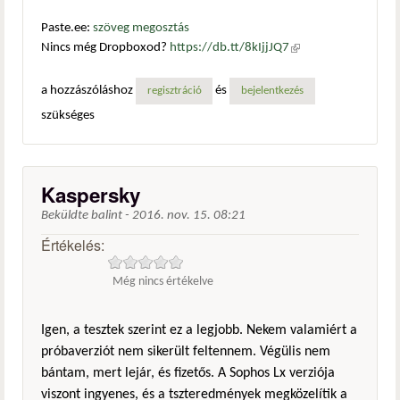
Paste.ee:
szöveg megosztás
Nincs még Dropboxod?
https://db.tt/8kIjjJQ7
(külső
hivatkozás)
a hozzászóláshoz
és
regisztráció
bejelentkezés
szükséges
Kaspersky
Beküldte
balint
-
2016. nov. 15. 08:21
Értékelés:
Még nincs értékelve
Igen, a tesztek szerint ez a legjobb. Nekem valamiért a
próbaverziót nem sikerült feltennem. Végülis nem
bántam, mert lejár, és fizetős. A Sophos Lx verziója
viszont ingyenes, és a tszteredmények megközelítik a