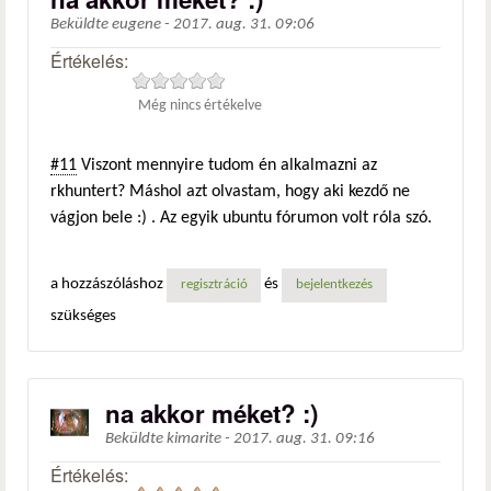
Beküldte
eugene
-
2017. aug. 31. 09:06
Értékelés:
Még nincs értékelve
#11
Viszont mennyire tudom én alkalmazni az
rkhuntert? Máshol azt olvastam, hogy aki kezdő ne
vágjon bele :) . Az egyik ubuntu fórumon volt róla szó.
a hozzászóláshoz
és
regisztráció
bejelentkezés
szükséges
na akkor méket? :)
Beküldte
kimarite
-
2017. aug. 31. 09:16
Értékelés: