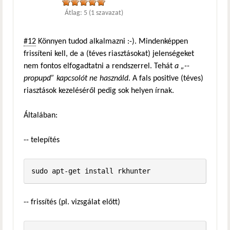
Átlag:
5
(
1
szavazat)
#12
Könnyen tudod alkalmazni :-). Mindenképpen
frissíteni kell, de a (téves riasztásokat) jelenségeket
nem fontos elfogadtatni a rendszerrel. Tehát
a „--
propupd” kapcsolót ne használd
. A fals positive (téves)
riasztások kezeléséről pedig sok helyen írnak.
Általában:
-- telepítés
-- frissítés (pl. vizsgálat előtt)