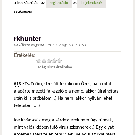
a hozzászóláshoz
és
regisztráció
bejelentkezés
szükséges
rkhunter
Beküldte
eugene
-
2017. aug. 31. 11:51
Értékelés:
Még nincs értékelve
#18
Köszönöm, sikerült felraknom Őket, ha a mint
alapértelmezett fájkezelője a nemo, akkor újraindítás
után ki is próbálom. :) Ha nem, akkor nyilván lehet
telepíteni... :)
Ide kivánkozik még a kérdés: ezek nem úgy tűnnek,
mint valós időben futó virus szkennerek :) Egy olyat
érdemes azért telepíteni? vagy péládul az rkhuntert