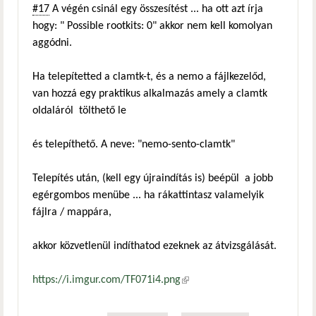
#17
A végén csinál egy összesítést ... ha ott azt írja
hogy: " Possible rootkits: 0" akkor nem kell komolyan
aggódni.
Ha telepítetted a clamtk-t, és a nemo a fájlkezelőd,
van hozzá egy praktikus alkalmazás amely a clamtk
oldaláról tölthető le
és telepíthető. A neve: "nemo-sento-clamtk"
Telepítés után, (kell egy újraindítás is) beépül a jobb
egérgombos menübe ... ha rákattintasz valamelyik
fájlra / mappára,
akkor közvetlenül indíthatod ezeknek az átvizsgálását.
https://i.imgur.com/TF071i4.png
(külső hivatkozás)