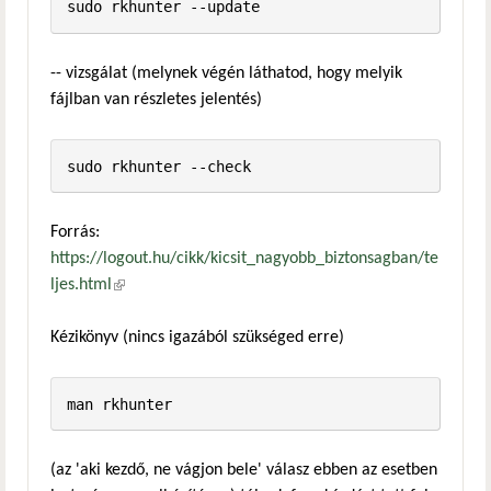
-- vizsgálat (melynek végén láthatod, hogy melyik
fájlban van részletes jelentés)
Forrás:
https://logout.hu/cikk/kicsit_nagyobb_biztonsagban/te
ljes.html
(külső hivatkozás)
Kézikönyv (nincs igazából szükséged erre)
(az 'aki kezdő, ne vágjon bele' válasz ebben az esetben