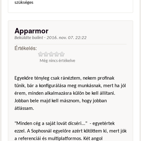
szükséges
Apparmor
Beküldte
balint
-
2016. nov. 07. 22:22
Értékelés:
Még nincs értékelve
Egyekőre tényleg csak ránéztem, nekem profinak
tűnik, bár a konfigurálása meg munkásnak, mert ha jól
érem, minden alkalmazásra külön be kell állítani.
Jobban bele majd kell másznom, hogy jobban
átlássam.
"Minden cég a saját lovát dícséri..." - egyetértek
ezzel. A Sophosnál egyelőre azért kötöttem ki, mert jók
a referenciái és multiplatformos. Két angol