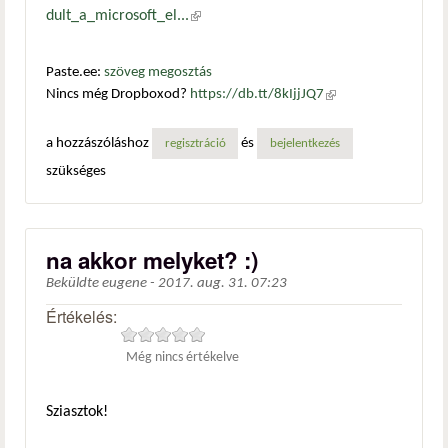
dult_a_microsoft_el...
(külső hivatkozás)
Paste.ee:
szöveg megosztás
Nincs még Dropboxod?
https://db.tt/8kIjjJQ7
(külső
hivatkozás)
a hozzászóláshoz
és
regisztráció
bejelentkezés
szükséges
na akkor melyket? :)
Beküldte
eugene
-
2017. aug. 31. 07:23
Értékelés:
Még nincs értékelve
Sziasztok!