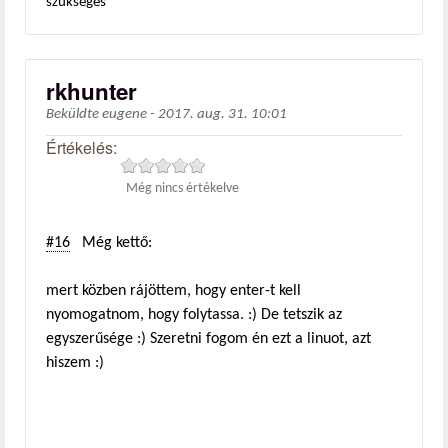
szükséges
rkhunter
Beküldte
eugene
-
2017. aug. 31. 10:01
Értékelés:
Még nincs értékelve
#16
Még kettő:
mert közben rájöttem, hogy enter-t kell
nyomogatnom, hogy folytassa. :) De tetszik az
egyszerűsége :) Szeretni fogom én ezt a linuot, azt
hiszem :)