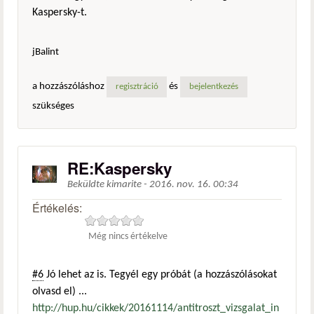
Kaspersky-t.
jBalint
a hozzászóláshoz
és
regisztráció
bejelentkezés
szükséges
RE:Kaspersky
Beküldte
kimarite
-
2016. nov. 16. 00:34
Értékelés:
Még nincs értékelve
#6
Jó lehet az is. Tegyél egy próbát (a hozzászólásokat
olvasd el) ...
http://hup.hu/cikkek/20161114/antitroszt_vizsgalat_in