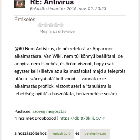
RE: Antivírus
Beküldte
kimarite
-
2016. nov. 02. 23:23
Értékelés:
Még nincs értékelve
@#0 Nem Antivirus, de nézzetek rá az Apparmor
alkalmazásra. Van Wiki, nem túl könnyű beállítani, de
annyira nem is nehéz, és öröm viszont, hogy csak
egyszer kell (illetve az alkalmazásokat majd a telepítés
után a 'szárnyai alá' kell vonni ... vannak erre
alkalmazás profilok, viszont azért a 'tanulásra is
lehetőség nyílik' a használata, beüzemelése során)
Paste.ee:
szöveg megosztás
Nincs még Dropboxod?
https://db.tt/8kIjjJQ7
(külső
hivatkozás)
a hozzászóláshoz
és
regisztráció
bejelentkezés