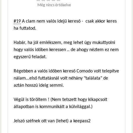
Még nincs értékelve
#19
A clam nem valós idejű kereső - csak akkor keres
ha futtatod.
Habár, ha jól emlékszem, meg lehet úgy mukuttyolni
hogy valós időben keressen .. de ahogy néztem ez nem
egyszerű feladat.
Régebben a valós időben kereső Comodo volt telepítve
nálam...első futtatásnál volt néhány "találata" de
aztán hosszú ideig semmi.
Végül is töröltem ! (Nem tetszett hogy kikapcsolt
állapotban is kommunikált a külvilággal.)
Jelszó széfnek ott van (lehet) a keepass2