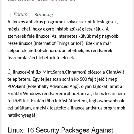
Fórum:
Biztonság
A linuxos antivírus programok sokak szerint feleslegesek,
mégis lehet, hogy egyre inkább szükség lesz rájuk. A
szerverek fele linuxos. Az internetes kütyük még nagyobb
része linuxos (Internet of Things or IoT). Ezek ma már
célpontok, netbot-ok hordozói lehetnek, és rendszerek
összeomlásáért lehetnek felelősek.
Új linuxosként (Lx Mint.Sarah.Cinnamon) először a ClamAV-t
telepítetem. Egy teljes scan során kb 500 fájlt jelölt meg
PUA-ként (Potentially Advanced App), olyan fájlokat, amit a
korábbi Windows rendszeremről hoztam át, de biztosan nem
fertőzöttek. Ezután több leírást átnéztem, leghasznosabbnak
ezt találtam, amelyik tesztelte a linuxos antivírus programok
hatékonyságát:
Linux: 16 Security Packages Against