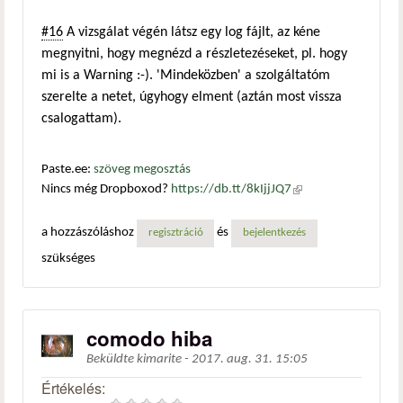
#16
A vizsgálat végén látsz egy log fájlt, az kéne
megnyitni, hogy megnézd a részletezéseket, pl. hogy
mi is a Warning :-). 'Mindeközben' a szolgáltatóm
szerelte a netet, úgyhogy elment (aztán most vissza
csalogattam).
Paste.ee:
szöveg megosztás
Nincs még Dropboxod?
https://db.tt/8kIjjJQ7
(külső
hivatkozás)
a hozzászóláshoz
és
regisztráció
bejelentkezés
szükséges
comodo hiba
Beküldte
kimarite
-
2017. aug. 31. 15:05
Értékelés: