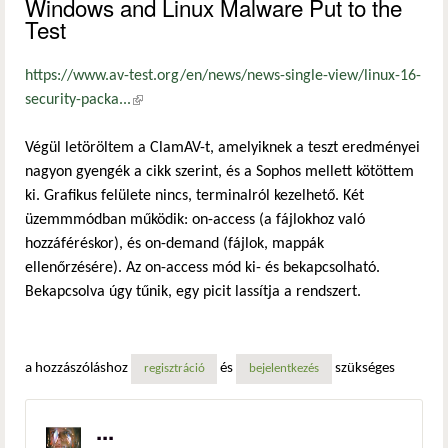
Windows and Linux Malware Put to the
Test
https://www.av-test.org/en/news/news-single-view/linux-16-
security-packa...
(külső hivatkozás)
Végül letöröltem a ClamAV-t, amelyiknek a teszt eredményei
nagyon gyengék a cikk szerint, és a Sophos mellett kötöttem
ki. Grafikus felülete nincs, terminalról kezelhető. Két
üzemmmódban működik: on-access (a fájlokhoz való
hozzáféréskor), és on-demand (fájlok, mappák
ellenőrzésére). Az on-access mód ki- és bekapcsolható.
Bekapcsolva úgy tűnik, egy picit lassítja a rendszert.
a hozzászóláshoz
és
szükséges
regisztráció
bejelentkezés
...