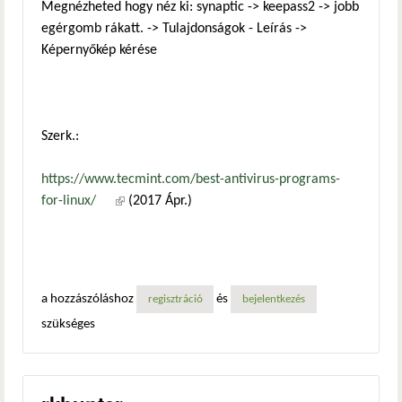
Megnézheted hogy néz ki: synaptic -> keepass2 -> jobb
egérgomb rákatt. -> Tulajdonságok - Leírás ->
Képernyőkép kérése
Szerk.:
https://www.tecmint.com/best-antivirus-programs-
for-linux/
(külső hivatkozás)
(2017 Ápr.)
a hozzászóláshoz
és
regisztráció
bejelentkezés
szükséges