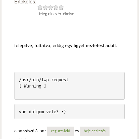
Értékelés:
Még nincs értékelve
telepítve, futtatva, eddig egy figyelmeztetést adott.
/usr/bin/lwp-request                                     
[ Warning ]

a hozzászóláshoz
és
regisztráció
bejelentkezés