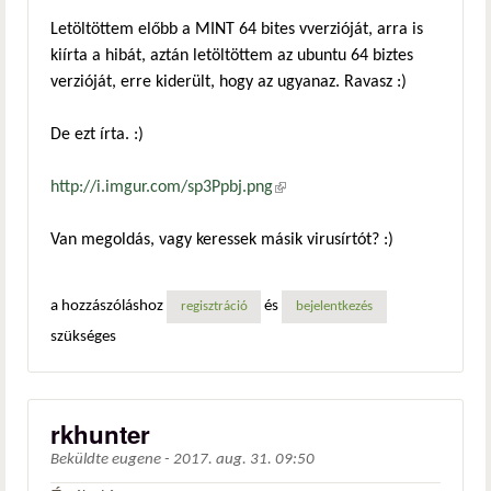
Letöltöttem előbb a MINT 64 bites vverzióját, arra is
kiírta a hibát, aztán letöltöttem az ubuntu 64 biztes
verzióját, erre kiderült, hogy az ugyanaz. Ravasz :)
De ezt írta. :)
http://i.imgur.com/sp3Ppbj.png
(külső hivatkozás)
Van megoldás, vagy keressek másik virusírtót? :)
a hozzászóláshoz
és
regisztráció
bejelentkezés
szükséges
rkhunter
Beküldte
eugene
-
2017. aug. 31. 09:50