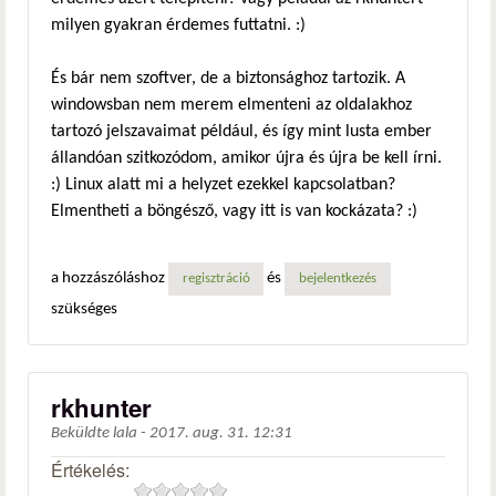
milyen gyakran érdemes futtatni. :)
És bár nem szoftver, de a biztonsághoz tartozik. A
windowsban nem merem elmenteni az oldalakhoz
tartozó jelszavaimat például, és így mint lusta ember
állandóan szitkozódom, amikor újra és újra be kell írni.
:) Linux alatt mi a helyzet ezekkel kapcsolatban?
Elmentheti a böngésző, vagy itt is van kockázata? :)
a hozzászóláshoz
és
regisztráció
bejelentkezés
szükséges
rkhunter
Beküldte
lala
-
2017. aug. 31. 12:31
Értékelés: