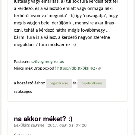
lustaság vagy elhárítás: a) túl sok fura kérdést tett fel
a kérdező, és a válaszoló emiatt vagy önmaga lelki
terhétől nyomva 'megunta' ; b) így 'noszogatja', hogy
mégis vágjon bele, derüljön ki, mennyire akar linux-
ozni, tehát a kérdező hátha mégis továbbmegy ...
bármi fura is a válasz, a kérdező nagyon szeretné
megoldani / fura módszer ez is)
Paste.ee:
szöveg megosztás
Nincs még Dropboxod?
https://db.tt/8kIjjJQ7
(külső
hivatkozás)
a hozzászóláshoz
és
regisztráció
bejelentkezés
szükséges
na akkor méket? :)
Beküldte
eugene
-
2017. aug. 31. 09:20