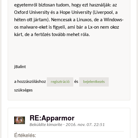
egyetemről biztosan tudom, hogy ezt használják: az
Oxford University és a Hope University (Liverpool, a
héten ott jártam). Nemcesak a Linuxos, de a Windows-
os malware-eket is figyeli, ami bár a Lx-on nem okoz
kárt, de a fertőzés tovább mehet róla.
jBalint
a hozzászóláshoz
és
regisztráció
bejelentkezés
szükséges
RE:Apparmor
Beküldte
kimarite
-
2016. nov. 07. 22:51
Értékelés: