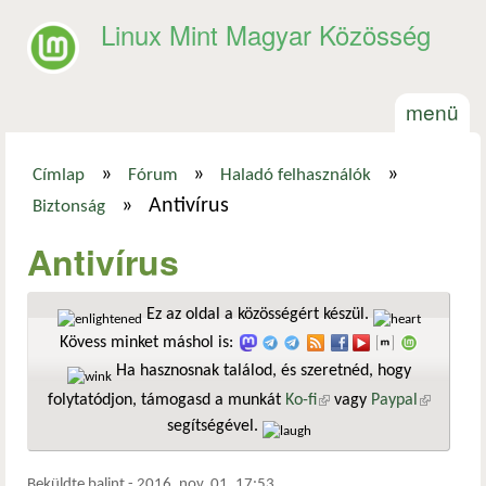
Ugrás a tartalomra
Linux Mint Magyar Közösség
menü
»
»
»
Címlap
Fórum
Haladó felhasználók
Jelenlegi hely
»
Antivírus
Biztonság
Antivírus
Ez az oldal a közösségért készül.
Kövess minket máshol is:
Ha hasznosnak találod, és szeretnéd, hogy
folytatódjon, támogasd a munkát
Ko-fi
(külső hivatkozás)
vagy
Paypal
(külső
segítségével.
hivatkozá
Beküldte
balint
-
2016. nov. 01. 17:53