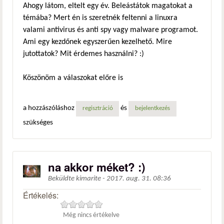
Ahogy látom, eltelt egy év. Beleástátok magatokat a
témába? Mert én is szeretnék feltenni a linuxra
valami antivirus és anti spy vagy malware programot.
Ami egy kezdőnek egyszerűen kezelhető. Mire
jutottatok? Mit érdemes használni? :)
Köszönöm a válaszokat előre is
a hozzászóláshoz
és
regisztráció
bejelentkezés
szükséges
na akkor méket? :)
Beküldte
kimarite
-
2017. aug. 31. 08:36
Értékelés:
Még nincs értékelve