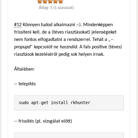
Átlag:
5
(
1
szavazat)
#12
Könnyen tudod alkalmazni :-). Mindenképpen
frissíteni kell, de a (téves riasztásokat) jelenségeket
nem fontos elfogadtatni a rendszerrel. Tehát
a „--
propupd” kapcsolót ne használd
. A fals positive (téves)
riasztások kezeléséről pedig sok helyen írnak.
Általában:
-- telepítés
-- frissítés (pl. vizsgálat előtt)