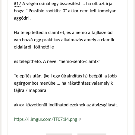
#17
A végén csinál egy összesítést ... ha ott azt írja
hogy: " Possible rootkits: 0" akkor nem kell komolyan
aggódni.
Ha telepítetted a clamtk-t, és a nemo a fájlkezelőd,
van hozzá egy praktikus alkalmazás amely a clamtk
oldaláról tölthető le
és telepíthető. A neve: "nemo-sento-clamtk"
Telepítés után, (kell egy újraindítás is) beépül a jobb
egérgombos menübe ... ha rákattintasz valamelyik
fájlra / mappára,
akkor közvetlenül indíthatod ezeknek az átvizsgálását.
https://i.imgur.com/TF071i4.png
(külső hivatkozás)