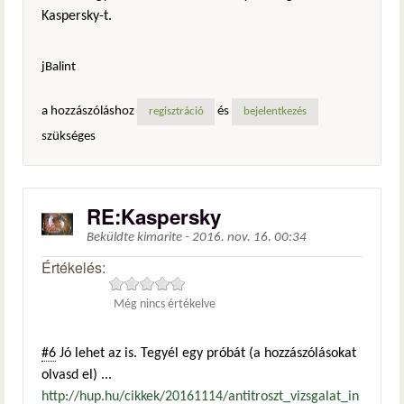
Kaspersky-t.
jBalint
a hozzászóláshoz
és
regisztráció
bejelentkezés
szükséges
RE:Kaspersky
Beküldte
kimarite
-
2016. nov. 16. 00:34
Értékelés:
Még nincs értékelve
#6
Jó lehet az is. Tegyél egy próbát (a hozzászólásokat
olvasd el) ...
http://hup.hu/cikkek/20161114/antitroszt_vizsgalat_in