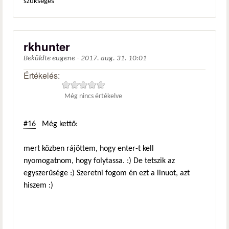
szükséges
rkhunter
Beküldte
eugene
-
2017. aug. 31. 10:01
Értékelés:
Még nincs értékelve
#16
Még kettő:
mert közben rájöttem, hogy enter-t kell
nyomogatnom, hogy folytassa. :) De tetszik az
egyszerűsége :) Szeretni fogom én ezt a linuot, azt
hiszem :)