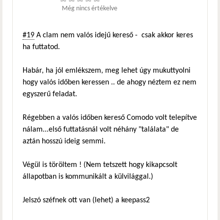
Még nincs értékelve
#19
A clam nem valós idejű kereső - csak akkor keres
ha futtatod.
Habár, ha jól emlékszem, meg lehet úgy mukuttyolni
hogy valós időben keressen .. de ahogy néztem ez nem
egyszerű feladat.
Régebben a valós időben kereső Comodo volt telepítve
nálam...első futtatásnál volt néhány "találata" de
aztán hosszú ideig semmi.
Végül is töröltem ! (Nem tetszett hogy kikapcsolt
állapotban is kommunikált a külvilággal.)
Jelszó széfnek ott van (lehet) a keepass2