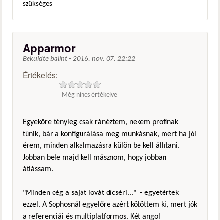
szükséges
Apparmor
Beküldte
balint
-
2016. nov. 07. 22:22
Értékelés:
Még nincs értékelve
Egyekőre tényleg csak ránéztem, nekem profinak
tűnik, bár a konfigurálása meg munkásnak, mert ha jól
érem, minden alkalmazásra külön be kell állítani.
Jobban bele majd kell másznom, hogy jobban
átlássam.
"Minden cég a saját lovát dícséri..." - egyetértek
ezzel. A Sophosnál egyelőre azért kötöttem ki, mert jók
a referenciái és multiplatformos. Két angol