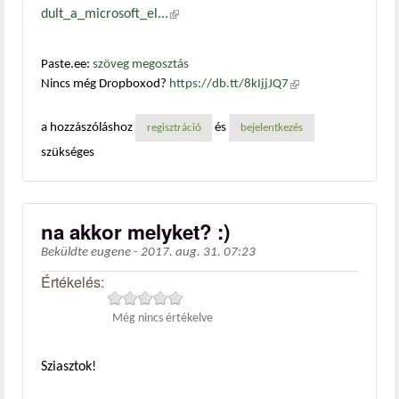
dult_a_microsoft_el...
(külső hivatkozás)
Paste.ee:
szöveg megosztás
Nincs még Dropboxod?
https://db.tt/8kIjjJQ7
(külső
hivatkozás)
a hozzászóláshoz
és
regisztráció
bejelentkezés
szükséges
na akkor melyket? :)
Beküldte
eugene
-
2017. aug. 31. 07:23
Értékelés:
Még nincs értékelve
Sziasztok!