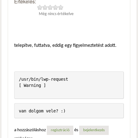
Értékelés:
Még nincs értékelve
telepítve, futtatva, eddig egy figyelmeztetést adott.
/usr/bin/lwp-request                                     
[ Warning ]

a hozzászóláshoz
és
regisztráció
bejelentkezés