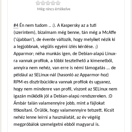
Még nincs értékelve
#4
Én nem tudom .. :). A Kaspersky az a tuti
(szerintem), bizalmam még benne, tán még a McAffe
('újabban'), de évente változik, hogy melyiket nézik ki
a legjobbnak, végülis egyéni ízlés kérdése. ;)
Apparmor; néha munkás igen, de Debian-alapú Linux-
ra vannak profilok, a többi tesztelhető a kimenetből,
annyira nem nehéz, van erre is némi támogatás ... de
például az SELinux-nál (hasonló az Apparmor-hoz)
RPM-es disztribúciókra vannak profilok és ugyanez,
hogy nem mindenre van profil, viszont az SELinux nem
igazán működik jól a Debian-alapú rendszereken. :D
Ámbár talán valamennyire jobb, mint a fájlokat
titkosítani. Örülök, hogy valamennyire tetszett. Kicsit
nehéz lenne leírni a használatát, az év végéig
megpróbálok szemelgetni ebből magyarul is.