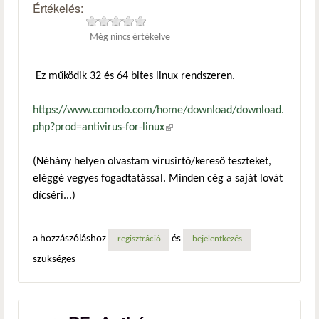
Értékelés:
Még nincs értékelve
Ez működik 32 és 64 bites linux rendszeren.
https://www.comodo.com/home/download/download.
php?prod=antivirus-for-linux
(külső hivatkozás)
(Néhány helyen olvastam vírusirtó/kereső teszteket,
eléggé vegyes fogadtatással. Minden cég a saját lovát
dícséri...)
a hozzászóláshoz
és
regisztráció
bejelentkezés
szükséges