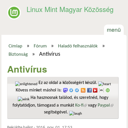
Ugrás a tartalomra
Linux Mint Magyar Közösség
menü
»
»
»
Címlap
Fórum
Haladó felhasználók
Jelenlegi hely
»
Antivírus
Biztonság
Antivírus
Ez az oldal a közösségért készül.
Kövess minket máshol is:
Ha hasznosnak találod, és szeretnéd, hogy
folytatódjon, támogasd a munkát
Ko-fi
(külső hivatkozás)
vagy
Paypal
(külső
segítségével.
hivatkozá
Beküldte
balint
-
2016. nov. 01. 17:53