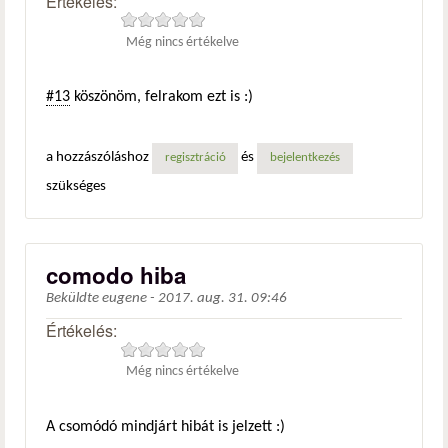
Értékelés:
Még nincs értékelve
#13
köszönöm, felrakom ezt is :)
a hozzászóláshoz
és
regisztráció
bejelentkezés
szükséges
comodo hiba
Beküldte
eugene
-
2017. aug. 31. 09:46
Értékelés:
Még nincs értékelve
A csomódó mindjárt hibát is jelzett :)