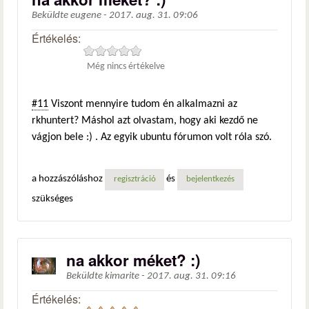
Beküldte
eugene
-
2017. aug. 31. 09:06
Értékelés:
Még nincs értékelve
#11
Viszont mennyire tudom én alkalmazni az
rkhuntert? Máshol azt olvastam, hogy aki kezdő ne
vágjon bele :) . Az egyik ubuntu fórumon volt róla szó.
a hozzászóláshoz
és
regisztráció
bejelentkezés
szükséges
na akkor méket? :)
Beküldte
kimarite
-
2017. aug. 31. 09:16
Értékelés: