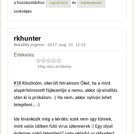
a hozzászóláshoz
és
regisztráció
bejelentkezés
szükséges
rkhunter
Beküldte
eugene
-
2017. aug. 31. 11:51
Értékelés:
Még nincs értékelve
#18
Köszönöm, sikerült felraknom Őket, ha a mint
alapértelmezett fájkezelője a nemo, akkor újraindítás
után ki is próbálom. :) Ha nem, akkor nyilván lehet
telepíteni... :)
Ide kivánkozik még a kérdés: ezek nem úgy tűnnek,
mint valós időben futó virus szkennerek :) Egy olyat
érdemes azért telepíteni? vagy péládul az rkhuntert