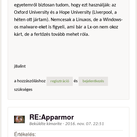
egyetemről biztosan tudom, hogy ezt használják: az
Oxford University és a Hope University (Liverpool, a
héten ott jártam). Nemcesak a Linuxos, de a Windows-
os malware-eket is figyeli, ami bár a Lx-on nem okoz
kárt, de a fertőzés tovább mehet róla.
jBalint
a hozzászóláshoz
és
regisztráció
bejelentkezés
szükséges
RE:Apparmor
Beküldte
kimarite
-
2016. nov. 07. 22:51
Értékelés: