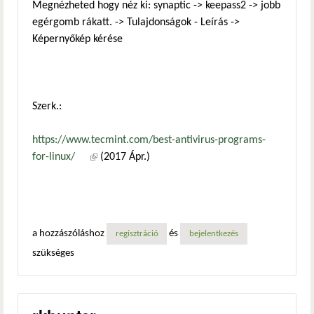
Megnézheted hogy néz ki: synaptic -> keepass2 -> jobb
egérgomb rákatt. -> Tulajdonságok - Leírás ->
Képernyőkép kérése
Szerk.:
https://www.tecmint.com/best-antivirus-programs-
for-linux/
(külső hivatkozás)
(2017 Ápr.)
a hozzászóláshoz
és
regisztráció
bejelentkezés
szükséges