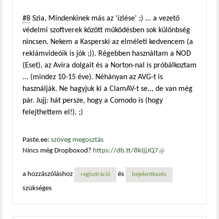
#8
Szia, Mindenkinek más az 'ízlése' ;) ... a vezető
védelmi szoftverek között működésben sok különbség
nincsen. Nekem a Kasperski az elméleti kedvencem (a
reklámvideóik is jók ;)). Régebben használtam a NOD
(Eset), az Avira dolgait és a Norton-nal is próbálkoztam
... (mindez 10-15 éve). Néhányan az AVG-t is
használják. Ne hagyjuk ki a ClamAV-t se.., de van még
pár. Jujj: hát persze, hogy a Comodo is (hogy
felejthettem el!). ;)
Paste.ee:
szöveg megosztás
Nincs még Dropboxod?
https://db.tt/8kIjjJQ7
(külső
hivatkozás)
a hozzászóláshoz
és
regisztráció
bejelentkezés
szükséges