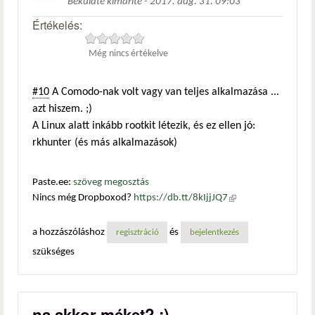
Beküldte
kimarite
-
2017. aug. 31. 09:03
Értékelés:
Még nincs értékelve
#10
A Comodo-nak volt vagy van teljes alkalmazása ...
azt hiszem. ;)
A Linux alatt inkább rootkit létezik, és ez ellen jó:
rkhunter (és más alkalmazások)
Paste.ee:
szöveg megosztás
Nincs még Dropboxod?
https://db.tt/8kIjjJQ7
(külső
hivatkozás)
a hozzászóláshoz
és
regisztráció
bejelentkezés
szükséges
na akkor méket? :)