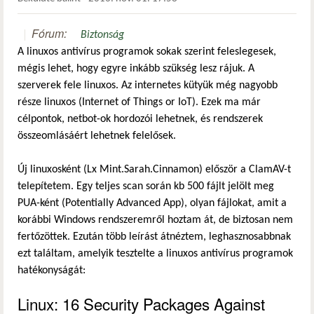
Fórum:
Biztonság
A linuxos antivírus programok sokak szerint feleslegesek,
mégis lehet, hogy egyre inkább szükség lesz rájuk. A
szerverek fele linuxos. Az internetes kütyük még nagyobb
része linuxos (Internet of Things or IoT). Ezek ma már
célpontok, netbot-ok hordozói lehetnek, és rendszerek
összeomlásáért lehetnek felelősek.
Új linuxosként (Lx Mint.Sarah.Cinnamon) először a ClamAV-t
telepítetem. Egy teljes scan során kb 500 fájlt jelölt meg
PUA-ként (Potentially Advanced App), olyan fájlokat, amit a
korábbi Windows rendszeremről hoztam át, de biztosan nem
fertőzöttek. Ezután több leírást átnéztem, leghasznosabbnak
ezt találtam, amelyik tesztelte a linuxos antivírus programok
hatékonyságát:
Linux: 16 Security Packages Against