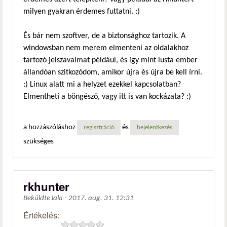
milyen gyakran érdemes futtatni. :)
És bár nem szoftver, de a biztonsághoz tartozik. A
windowsban nem merem elmenteni az oldalakhoz
tartozó jelszavaimat például, és így mint lusta ember
állandóan szitkozódom, amikor újra és újra be kell írni.
:) Linux alatt mi a helyzet ezekkel kapcsolatban?
Elmentheti a böngésző, vagy itt is van kockázata? :)
a hozzászóláshoz
és
regisztráció
bejelentkezés
szükséges
rkhunter
Beküldte
lala
-
2017. aug. 31. 12:31
Értékelés: