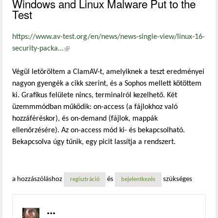
Windows and Linux Malware Put to the
Test
https://www.av-test.org/en/news/news-single-view/linux-16-
security-packa...
(külső hivatkozás)
Végül letöröltem a ClamAV-t, amelyiknek a teszt eredményei
nagyon gyengék a cikk szerint, és a Sophos mellett kötöttem
ki. Grafikus felülete nincs, terminalról kezelhető. Két
üzemmmódban működik: on-access (a fájlokhoz való
hozzáféréskor), és on-demand (fájlok, mappák
ellenőrzésére). Az on-access mód ki- és bekapcsolható.
Bekapcsolva úgy tűnik, egy picit lassítja a rendszert.
a hozzászóláshoz
és
szükséges
regisztráció
bejelentkezés
...