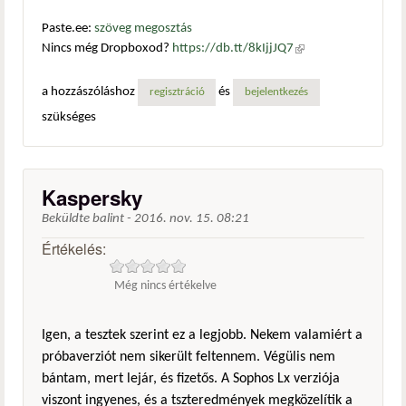
Paste.ee:
szöveg megosztás
Nincs még Dropboxod?
https://db.tt/8kIjjJQ7
(külső
hivatkozás)
a hozzászóláshoz
és
regisztráció
bejelentkezés
szükséges
Kaspersky
Beküldte
balint
-
2016. nov. 15. 08:21
Értékelés:
Még nincs értékelve
Igen, a tesztek szerint ez a legjobb. Nekem valamiért a
próbaverziót nem sikerült feltennem. Végülis nem
bántam, mert lejár, és fizetős. A Sophos Lx verziója
viszont ingyenes, és a tszteredmények megközelítik a