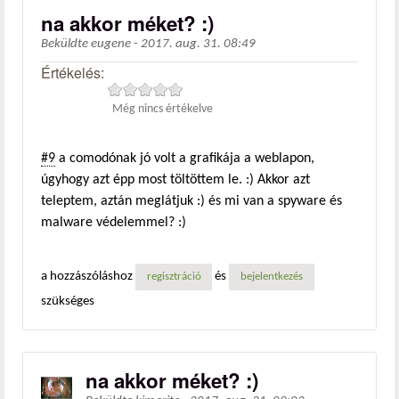
na akkor méket? :)
Beküldte
eugene
-
2017. aug. 31. 08:49
Értékelés:
Még nincs értékelve
#9
a comodónak jó volt a grafikája a weblapon,
úgyhogy azt épp most töltöttem le. :) Akkor azt
teleptem, aztán meglátjuk :) és mi van a spyware és
malware védelemmel? :)
a hozzászóláshoz
és
regisztráció
bejelentkezés
szükséges
na akkor méket? :)