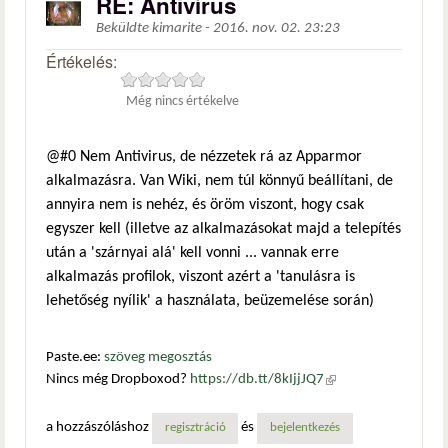
RE: Antivírus
Beküldte
kimarite
-
2016. nov. 02. 23:23
Értékelés:
Még nincs értékelve
@#0 Nem Antivirus, de nézzetek rá az Apparmor
alkalmazásra. Van Wiki, nem túl könnyű beállítani, de
annyira nem is nehéz, és öröm viszont, hogy csak
egyszer kell (illetve az alkalmazásokat majd a telepítés
után a 'szárnyai alá' kell vonni ... vannak erre
alkalmazás profilok, viszont azért a 'tanulásra is
lehetőség nyílik' a használata, beüzemelése során)
Paste.ee:
szöveg megosztás
Nincs még Dropboxod?
https://db.tt/8kIjjJQ7
(külső
hivatkozás)
a hozzászóláshoz
és
regisztráció
bejelentkezés