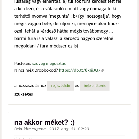
lustaság vagy elhárítás: a) túl sok fura kérdést tett fel
a kérdező, és a válaszoló emiatt vagy önmaga lelki
terhétől nyomva 'megunta' ; b) így 'noszogatja', hogy
mégis vágjon bele, derüljön ki, mennyire akar linux-
ozni, tehát a kérdező hátha mégis továbbmegy ...
bármi fura is a válasz, a kérdező nagyon szeretné
megoldani / fura módszer ez is)
Paste.ee:
szöveg megosztás
Nincs még Dropboxod?
https://db.tt/8kIjjJQ7
(külső
hivatkozás)
a hozzászóláshoz
és
regisztráció
bejelentkezés
szükséges
na akkor méket? :)
Beküldte
eugene
-
2017. aug. 31. 09:20