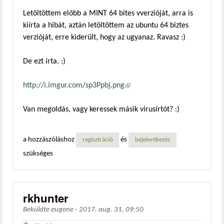
Letöltöttem előbb a MINT 64 bites vverzióját, arra is
kiírta a hibát, aztán letöltöttem az ubuntu 64 biztes
verzióját, erre kiderült, hogy az ugyanaz. Ravasz :)
De ezt írta. :)
http://i.imgur.com/sp3Ppbj.png
(külső hivatkozás)
Van megoldás, vagy keressek másik virusírtót? :)
a hozzászóláshoz
és
regisztráció
bejelentkezés
szükséges
rkhunter
Beküldte
eugene
-
2017. aug. 31. 09:50