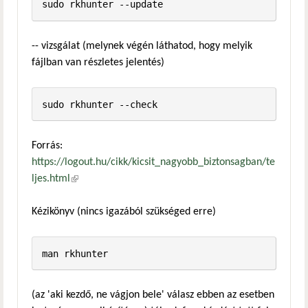
-- vizsgálat (melynek végén láthatod, hogy melyik
fájlban van részletes jelentés)
Forrás:
https://logout.hu/cikk/kicsit_nagyobb_biztonsagban/te
ljes.html
(külső hivatkozás)
Kézikönyv (nincs igazából szükséged erre)
(az 'aki kezdő, ne vágjon bele' válasz ebben az esetben