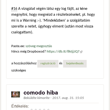
#16
A vizsgálat végén látsz egy log fájlt, az kéne
megnyitni, hogy megnézd a részletezéseket, pl. hogy
mi is a Warning :-). 'Mindeközben' a szolgáltatóm
szerelte a netet, úgyhogy elment (aztán most vissza
csalogattam).
Paste.ee:
szöveg megosztás
Nincs még Dropboxod?
https://db.tt/8kIjjJQ7
(külső
hivatkozás)
a hozzászóláshoz
és
regisztráció
bejelentkezés
szükséges
comodo hiba
Beküldte
kimarite
-
2017. aug. 31. 15:05
Értékelés: