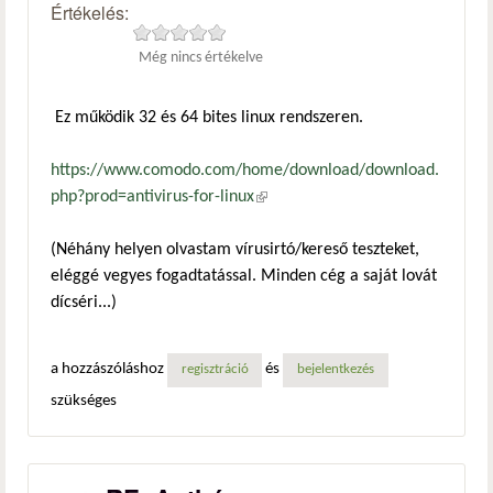
Értékelés:
Még nincs értékelve
Ez működik 32 és 64 bites linux rendszeren.
https://www.comodo.com/home/download/download.
php?prod=antivirus-for-linux
(külső hivatkozás)
(Néhány helyen olvastam vírusirtó/kereső teszteket,
eléggé vegyes fogadtatással. Minden cég a saját lovát
dícséri...)
a hozzászóláshoz
és
regisztráció
bejelentkezés
szükséges