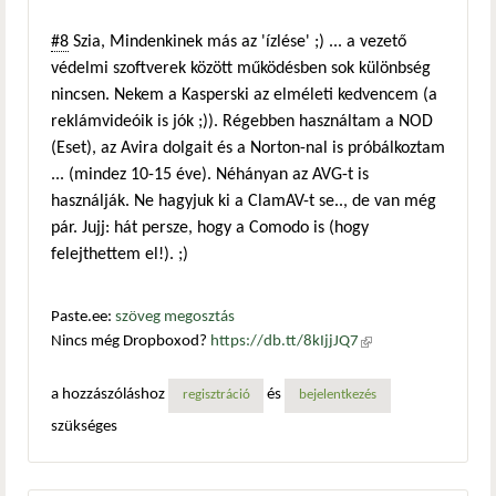
#8
Szia, Mindenkinek más az 'ízlése' ;) ... a vezető
védelmi szoftverek között működésben sok különbség
nincsen. Nekem a Kasperski az elméleti kedvencem (a
reklámvideóik is jók ;)). Régebben használtam a NOD
(Eset), az Avira dolgait és a Norton-nal is próbálkoztam
... (mindez 10-15 éve). Néhányan az AVG-t is
használják. Ne hagyjuk ki a ClamAV-t se.., de van még
pár. Jujj: hát persze, hogy a Comodo is (hogy
felejthettem el!). ;)
Paste.ee:
szöveg megosztás
Nincs még Dropboxod?
https://db.tt/8kIjjJQ7
(külső
hivatkozás)
a hozzászóláshoz
és
regisztráció
bejelentkezés
szükséges