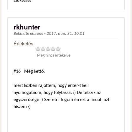
szükséges
rkhunter
Beküldte
eugene
-
2017. aug. 31. 10:01
Értékelés:
Még nincs értékelve
#16
Még kettő:
mert közben rájöttem, hogy enter-t kell
nyomogatnom, hogy folytassa. :) De tetszik az
egyszerűsége :) Szeretni fogom én ezt a linuot, azt
hiszem :)