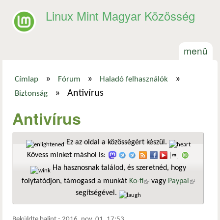
Ugrás a tartalomra
Linux Mint Magyar Közösség
menü
»
»
»
Címlap
Fórum
Haladó felhasználók
Jelenlegi hely
»
Antivírus
Biztonság
Antivírus
Ez az oldal a közösségért készül.
Kövess minket máshol is:
Ha hasznosnak találod, és szeretnéd, hogy
folytatódjon, támogasd a munkát
Ko-fi
(külső hivatkozás)
vagy
Paypal
(külső
segítségével.
hivatkozá
Beküldte
balint
-
2016. nov. 01. 17:53