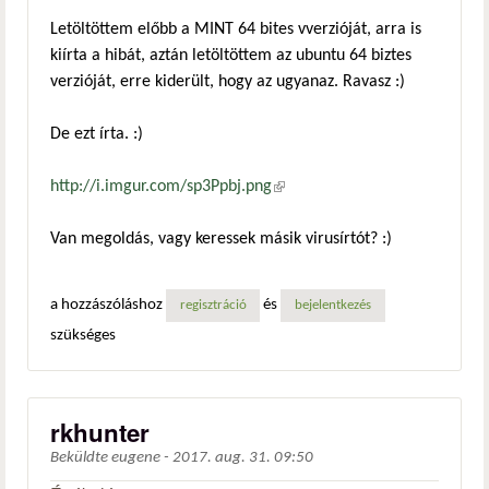
Letöltöttem előbb a MINT 64 bites vverzióját, arra is
kiírta a hibát, aztán letöltöttem az ubuntu 64 biztes
verzióját, erre kiderült, hogy az ugyanaz. Ravasz :)
De ezt írta. :)
http://i.imgur.com/sp3Ppbj.png
(külső hivatkozás)
Van megoldás, vagy keressek másik virusírtót? :)
a hozzászóláshoz
és
regisztráció
bejelentkezés
szükséges
rkhunter
Beküldte
eugene
-
2017. aug. 31. 09:50