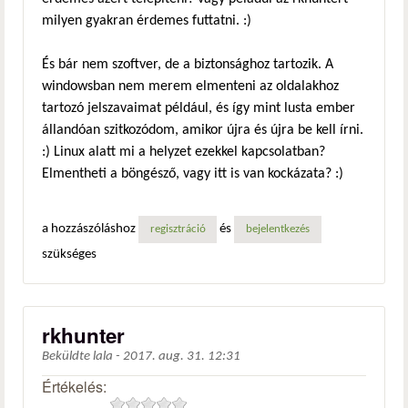
milyen gyakran érdemes futtatni. :)
És bár nem szoftver, de a biztonsághoz tartozik. A
windowsban nem merem elmenteni az oldalakhoz
tartozó jelszavaimat például, és így mint lusta ember
állandóan szitkozódom, amikor újra és újra be kell írni.
:) Linux alatt mi a helyzet ezekkel kapcsolatban?
Elmentheti a böngésző, vagy itt is van kockázata? :)
a hozzászóláshoz
és
regisztráció
bejelentkezés
szükséges
rkhunter
Beküldte
lala
-
2017. aug. 31. 12:31
Értékelés: