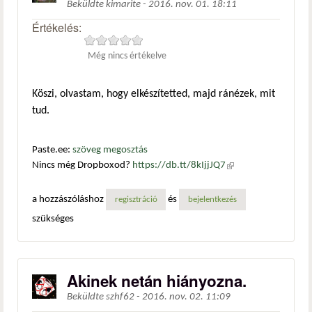
Beküldte
kimarite
-
2016. nov. 01. 18:11
Értékelés:
Még nincs értékelve
Köszi, olvastam, hogy elkészítetted, majd ránézek, mit
tud.
Paste.ee:
szöveg megosztás
Nincs még Dropboxod?
https://db.tt/8kIjjJQ7
(külső
hivatkozás)
a hozzászóláshoz
és
regisztráció
bejelentkezés
szükséges
Akinek netán hiányozna.
Beküldte
szhf62
-
2016. nov. 02. 11:09