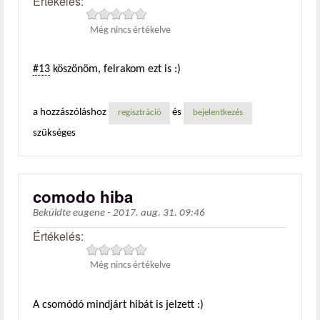
Értékelés:
Még nincs értékelve
#13
köszönöm, felrakom ezt is :)
a hozzászóláshoz
és
regisztráció
bejelentkezés
szükséges
comodo hiba
Beküldte
eugene
-
2017. aug. 31. 09:46
Értékelés:
Még nincs értékelve
A csomódó mindjárt hibát is jelzett :)