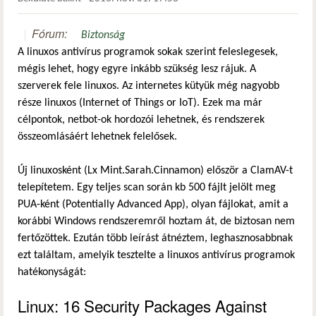
Fórum:
Biztonság
A linuxos antivírus programok sokak szerint feleslegesek,
mégis lehet, hogy egyre inkább szükség lesz rájuk. A
szerverek fele linuxos. Az internetes kütyük még nagyobb
része linuxos (Internet of Things or IoT). Ezek ma már
célpontok, netbot-ok hordozói lehetnek, és rendszerek
összeomlásáért lehetnek felelősek.
Új linuxosként (Lx Mint.Sarah.Cinnamon) először a ClamAV-t
telepítetem. Egy teljes scan során kb 500 fájlt jelölt meg
PUA-ként (Potentially Advanced App), olyan fájlokat, amit a
korábbi Windows rendszeremről hoztam át, de biztosan nem
fertőzöttek. Ezután több leírást átnéztem, leghasznosabbnak
ezt találtam, amelyik tesztelte a linuxos antivírus programok
hatékonyságát:
Linux: 16 Security Packages Against