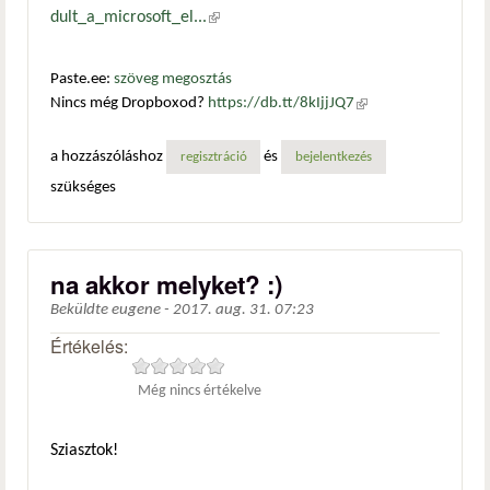
dult_a_microsoft_el...
(külső hivatkozás)
Paste.ee:
szöveg megosztás
Nincs még Dropboxod?
https://db.tt/8kIjjJQ7
(külső
hivatkozás)
a hozzászóláshoz
és
regisztráció
bejelentkezés
szükséges
na akkor melyket? :)
Beküldte
eugene
-
2017. aug. 31. 07:23
Értékelés:
Még nincs értékelve
Sziasztok!