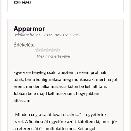
szükséges
Apparmor
Beküldte
balint
-
2016. nov. 07. 22:22
Értékelés:
Még nincs értékelve
Egyekőre tényleg csak ránéztem, nekem profinak
tűnik, bár a konfigurálása meg munkásnak, mert ha jól
érem, minden alkalmazásra külön be kell állítani.
Jobban bele majd kell másznom, hogy jobban
átlássam.
"Minden cég a saját lovát dícséri..." - egyetértek
ezzel. A Sophosnál egyelőre azért kötöttem ki, mert jók
a referenciái és multiplatformos. Két angol