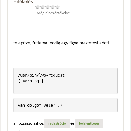
Értékelés:
Még nincs értékelve
telepítve, futtatva, eddig egy figyelmeztetést adott.
/usr/bin/lwp-request                                     
[ Warning ]

a hozzászóláshoz
és
regisztráció
bejelentkezés