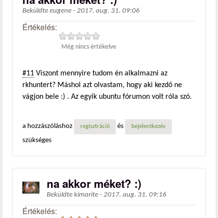
Beküldte
eugene
-
2017. aug. 31. 09:06
Értékelés:
Még nincs értékelve
#11
Viszont mennyire tudom én alkalmazni az
rkhuntert? Máshol azt olvastam, hogy aki kezdő ne
vágjon bele :) . Az egyik ubuntu fórumon volt róla szó.
a hozzászóláshoz
és
regisztráció
bejelentkezés
szükséges
na akkor méket? :)
Beküldte
kimarite
-
2017. aug. 31. 09:16
Értékelés: