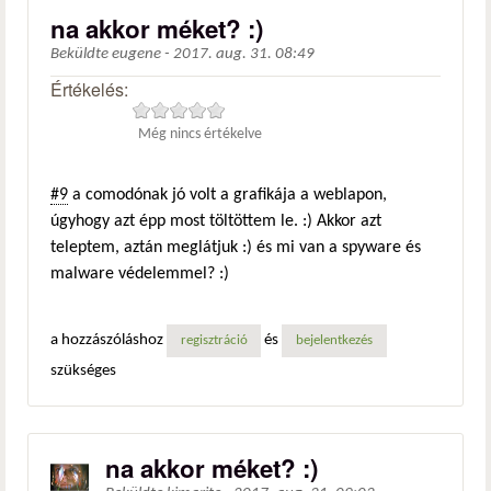
na akkor méket? :)
Beküldte
eugene
-
2017. aug. 31. 08:49
Értékelés:
Még nincs értékelve
#9
a comodónak jó volt a grafikája a weblapon,
úgyhogy azt épp most töltöttem le. :) Akkor azt
teleptem, aztán meglátjuk :) és mi van a spyware és
malware védelemmel? :)
a hozzászóláshoz
és
regisztráció
bejelentkezés
szükséges
na akkor méket? :)