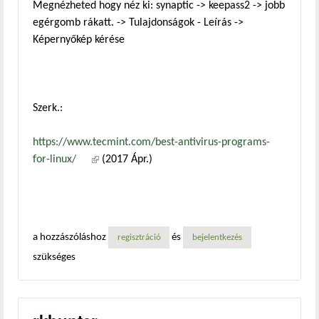
Megnézheted hogy néz ki: synaptic -> keepass2 -> jobb
egérgomb rákatt. -> Tulajdonságok - Leírás ->
Képernyőkép kérése
Szerk.:
https://www.tecmint.com/best-antivirus-programs-
for-linux/
(külső hivatkozás)
(2017 Ápr.)
a hozzászóláshoz
és
regisztráció
bejelentkezés
szükséges