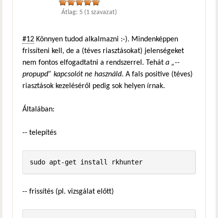
Átlag:
5
(
1
szavazat)
#12
Könnyen tudod alkalmazni :-). Mindenképpen
frissíteni kell, de a (téves riasztásokat) jelenségeket
nem fontos elfogadtatni a rendszerrel. Tehát
a „--
propupd” kapcsolót ne használd
. A fals positive (téves)
riasztások kezeléséről pedig sok helyen írnak.
Általában:
-- telepítés
-- frissítés (pl. vizsgálat előtt)