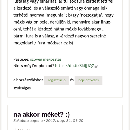
lustaság vagy elhárítás: a) túl sok fura kérdést tett fel
a kérdező, és a válaszoló emiatt vagy önmaga lelki
terhétől nyomva 'megunta' ; b) így 'noszogatja', hogy
mégis vágjon bele, derüljön ki, mennyire akar linux-
ozni, tehát a kérdező hátha mégis továbbmegy ...
bármi fura is a válasz, a kérdező nagyon szeretné
megoldani / fura módszer ez is)
Paste.ee:
szöveg megosztás
Nincs még Dropboxod?
https://db.tt/8kIjjJQ7
(külső
hivatkozás)
a hozzászóláshoz
és
regisztráció
bejelentkezés
szükséges
na akkor méket? :)
Beküldte
eugene
-
2017. aug. 31. 09:20