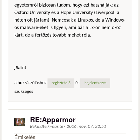
egyetemről biztosan tudom, hogy ezt használják: az
Oxford University és a Hope University (Liverpool, a
héten ott jártam). Nemcesak a Linuxos, de a Windows-
os malware-eket is figyeli, ami bár a Lx-on nem okoz
kárt, de a fertőzés tovább mehet róla.
jBalint
a hozzászóláshoz
és
regisztráció
bejelentkezés
szükséges
RE:Apparmor
Beküldte
kimarite
-
2016. nov. 07. 22:51
Értékelés: