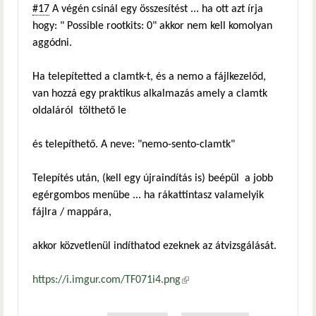
#17
A végén csinál egy összesítést ... ha ott azt írja
hogy: " Possible rootkits: 0" akkor nem kell komolyan
aggódni.
Ha telepítetted a clamtk-t, és a nemo a fájlkezelőd,
van hozzá egy praktikus alkalmazás amely a clamtk
oldaláról tölthető le
és telepíthető. A neve: "nemo-sento-clamtk"
Telepítés után, (kell egy újraindítás is) beépül a jobb
egérgombos menübe ... ha rákattintasz valamelyik
fájlra / mappára,
akkor közvetlenül indíthatod ezeknek az átvizsgálását.
https://i.imgur.com/TF071i4.png
(külső hivatkozás)