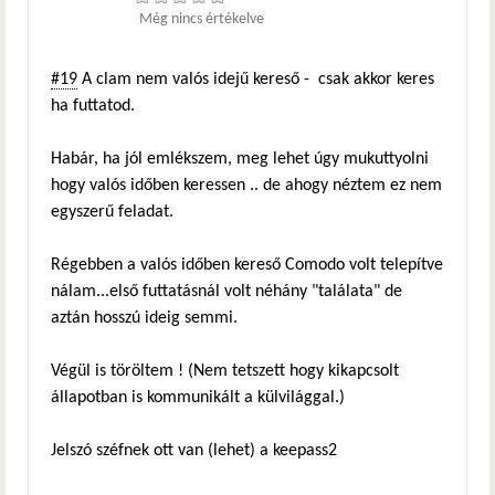
Még nincs értékelve
#19
A clam nem valós idejű kereső - csak akkor keres
ha futtatod.
Habár, ha jól emlékszem, meg lehet úgy mukuttyolni
hogy valós időben keressen .. de ahogy néztem ez nem
egyszerű feladat.
Régebben a valós időben kereső Comodo volt telepítve
nálam...első futtatásnál volt néhány "találata" de
aztán hosszú ideig semmi.
Végül is töröltem ! (Nem tetszett hogy kikapcsolt
állapotban is kommunikált a külvilággal.)
Jelszó széfnek ott van (lehet) a keepass2