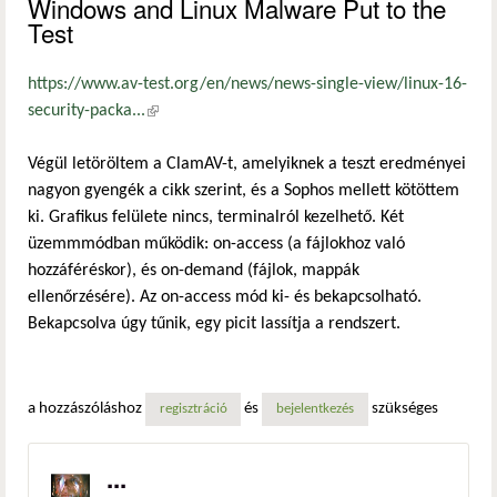
Windows and Linux Malware Put to the
Test
https://www.av-test.org/en/news/news-single-view/linux-16-
security-packa...
(külső hivatkozás)
Végül letöröltem a ClamAV-t, amelyiknek a teszt eredményei
nagyon gyengék a cikk szerint, és a Sophos mellett kötöttem
ki. Grafikus felülete nincs, terminalról kezelhető. Két
üzemmmódban működik: on-access (a fájlokhoz való
hozzáféréskor), és on-demand (fájlok, mappák
ellenőrzésére). Az on-access mód ki- és bekapcsolható.
Bekapcsolva úgy tűnik, egy picit lassítja a rendszert.
a hozzászóláshoz
és
szükséges
regisztráció
bejelentkezés
...