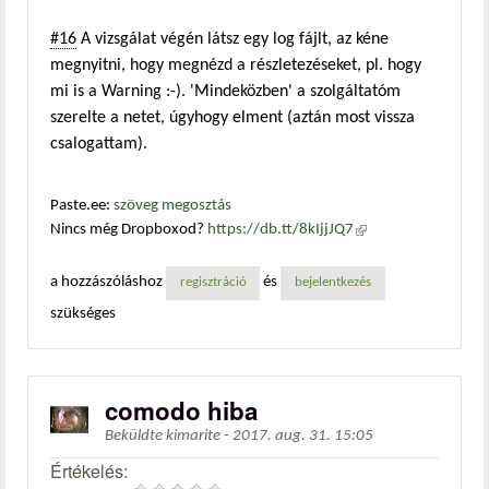
#16
A vizsgálat végén látsz egy log fájlt, az kéne
megnyitni, hogy megnézd a részletezéseket, pl. hogy
mi is a Warning :-). 'Mindeközben' a szolgáltatóm
szerelte a netet, úgyhogy elment (aztán most vissza
csalogattam).
Paste.ee:
szöveg megosztás
Nincs még Dropboxod?
https://db.tt/8kIjjJQ7
(külső
hivatkozás)
a hozzászóláshoz
és
regisztráció
bejelentkezés
szükséges
comodo hiba
Beküldte
kimarite
-
2017. aug. 31. 15:05
Értékelés: