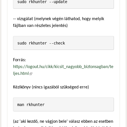
-- vizsgálat (melynek végén láthatod, hogy melyik
fájlban van részletes jelentés)
Forrás:
https://logout.hu/cikk/kicsit_nagyobb_biztonsagban/te
ljes.html
(külső hivatkozás)
Kézikönyv (nincs igazából szükséged erre)
(az 'aki kezdő, ne vágjon bele' válasz ebben az esetben