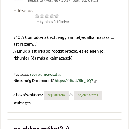
Beküldte
kimarite
-
2017. aug. 31. 09:03
Értékelés:
Még nincs értékelve
#10
A Comodo-nak volt vagy van teljes alkalmazása ...
azt hiszem. ;)
A Linux alatt inkább rootkit létezik, és ez ellen jó:
rkhunter (és más alkalmazások)
Paste.ee:
szöveg megosztás
Nincs még Dropboxod?
https://db.tt/8kIjjJQ7
(külső
hivatkozás)
a hozzászóláshoz
és
regisztráció
bejelentkezés
szükséges
na akkor méket? :)