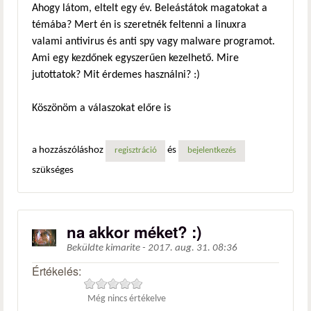
Ahogy látom, eltelt egy év. Beleástátok magatokat a
témába? Mert én is szeretnék feltenni a linuxra
valami antivirus és anti spy vagy malware programot.
Ami egy kezdőnek egyszerűen kezelhető. Mire
jutottatok? Mit érdemes használni? :)
Köszönöm a válaszokat előre is
a hozzászóláshoz
és
regisztráció
bejelentkezés
szükséges
na akkor méket? :)
Beküldte
kimarite
-
2017. aug. 31. 08:36
Értékelés:
Még nincs értékelve