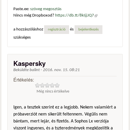
Paste.ee:
szöveg megosztás
Nincs még Dropboxod?
https://db.tt/8kIjjJQ7
(külső
hivatkozás)
a hozzászóláshoz
és
regisztráció
bejelentkezés
szükséges
Kaspersky
Beküldte
balint
-
2016. nov. 15. 08:21
Értékelés:
Még nincs értékelve
Igen, a tesztek szerint ez a legjobb. Nekem valamiért a
próbaverziót nem sikerült feltennem. Végülis nem
bántam, mert lejár, és fizetős. A Sophos Lx verziója
viszont ingyenes, és a tszteredmények megközelítik a