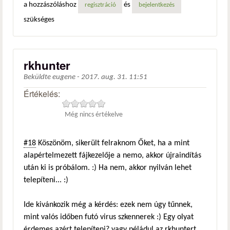
a hozzászóláshoz
és
regisztráció
bejelentkezés
szükséges
rkhunter
Beküldte
eugene
-
2017. aug. 31. 11:51
Értékelés:
Még nincs értékelve
#18
Köszönöm, sikerült felraknom Őket, ha a mint
alapértelmezett fájkezelője a nemo, akkor újraindítás
után ki is próbálom. :) Ha nem, akkor nyilván lehet
telepíteni... :)
Ide kivánkozik még a kérdés: ezek nem úgy tűnnek,
mint valós időben futó virus szkennerek :) Egy olyat
érdemes azért telepíteni? vagy péládul az rkhuntert