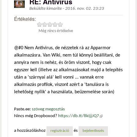
RE: Antivírus
Beküldte
kimarite
-
2016. nov. 02. 23:23
Értékelés:
Még nincs értékelve
@#0 Nem Antivirus, de nézzetek rá az Apparmor
alkalmazásra. Van Wiki, nem túl könnyű beállítani, de
annyira nem is nehéz, és öröm viszont, hogy csak
egyszer kell (illetve az alkalmazásokat majd a telepítés
után a 'szárnyai alá' kell vonni ... vannak erre
alkalmazás profilok, viszont azért a 'tanulásra is
lehetőség nyílik' a használata, beüzemelése során)
Paste.ee:
szöveg megosztás
Nincs még Dropboxod?
https://db.tt/8kIjjJQ7
(külső
hivatkozás)
a hozzászóláshoz
és
regisztráció
bejelentkezés