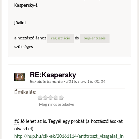
Kaspersky-t.
jBalint
a hozzászóláshoz
és
regisztráció
bejelentkezés
szükséges
RE:Kaspersky
Beküldte
kimarite
-
2016. nov. 16. 00:34
Értékelés:
Még nincs értékelve
#6
Jó lehet az is. Tegyél egy próbát (a hozzászólásokat
olvasd el) ...
http://hup.hu/cikkek/20161114/antitroszt_vizsgalat_in