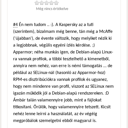
Még nincs értékelve
#4
Én nem tudom .. :). A Kaspersky az a tuti
(szerintem), bizalmam még benne, tán még a McAffe
('újabban'), de évente változik, hogy melyiket nézik ki
a legjobbnak, végülis egyéni ízlés kérdése. ;)
Apparmor; néha munkás igen, de Debian-alapú Linux-
ra vannak profilok, a többi tesztelhető a kimenetből,
annyira nem nehéz, van erre is némi támogatás ... de
például az SELinux-nál (hasonló az Apparmor-hoz)
RPM-es disztribúciókra vannak profilok és ugyanez,
hogy nem mindenre van profil, viszont az SELinux nem
igazán működik jól a Debian-alapú rendszereken. :D
Ámbár talán valamennyire jobb, mint a fájlokat
titkosítani. Örülök, hogy valamennyire tetszett. Kicsit
nehéz lenne leírni a használatát, az év végéig
megpróbálok szemelgetni ebből magyarul is.