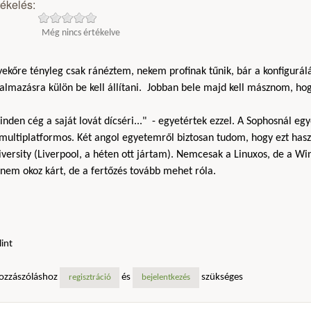
tékelés:
Még nincs értékelve
yekőre tényleg csak ránéztem, nekem profinak tűnik, bár a konfigur
almazásra külön be kell állítani. Jobban bele majd kell másznom, ho
nden cég a saját lovát dícséri..." - egyetértek ezzel. A Sophosnál egy
multiplatformos. Két angol egyetemről biztosan tudom, hogy ezt hasz
versity (Liverpool, a héten ott jártam). Nemcesak a Linuxos, de a Wi
nem okoz kárt, de a fertőzés tovább mehet róla.
lint
ozzászóláshoz
és
szükséges
regisztráció
bejelentkezés