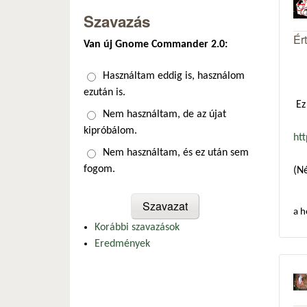
Szavazás
Ér
Van új Gnome Commander 2.0:
Választások
Használtam eddig is, használom
ezután is.
Ez 
Nem használtam, de az újat
kipróbálom.
ht
Nem használtam, és ez után sem
fogom.
(Né
a h
Korábbi szavazások
Eredmények