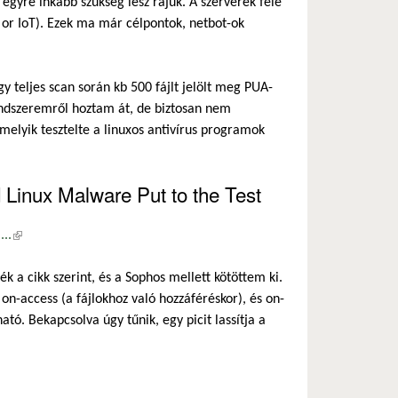
 egyre inkább szükség lesz rájuk. A szerverek fele
s or IoT). Ezek ma már célpontok, netbot-ok
y teljes scan során kb 500 fájlt jelölt meg PUA-
endszeremről hoztam át, de biztosan nem
melyik tesztelte a linuxos antivírus programok
Linux Malware Put to the Test
..
(külső hivatkozás)
 a cikk szerint, és a Sophos mellett kötöttem ki.
n-access (a fájlokhoz való hozzáféréskor), és on-
ó. Bekapcsolva úgy tűnik, egy picit lassítja a