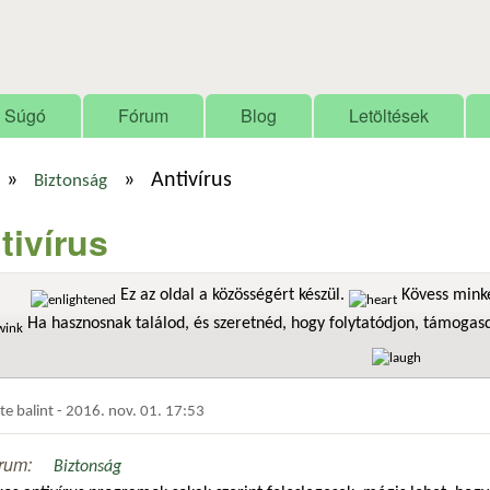
Ugrás a tartalomra
Súgó
Fórum
Blog
Letöltések
»
»
Antivírus
Biztonság
tivírus
Ez az oldal a közösségért készül.
Kövess minke
Ha hasznosnak találod, és szeretnéd, hogy folytatódjon, támoga
dte
balint
-
2016. nov. 01. 17:53
rum:
Biztonság