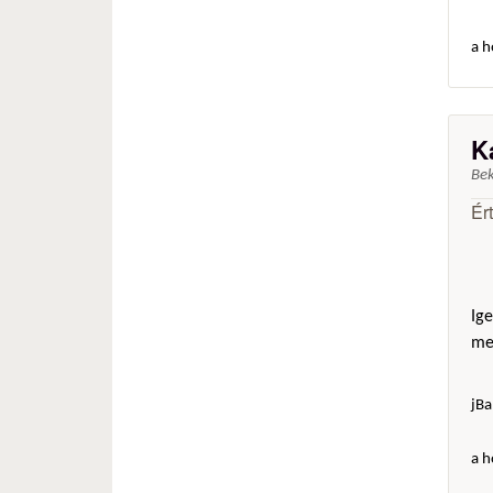
a h
K
Be
Ér
Ige
mer
jBa
a h