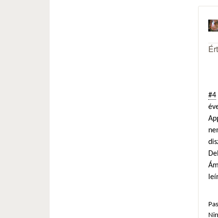
Ér
#4
éve
Ap
ne
dis
De
Ámb
leí
Pas
Ni