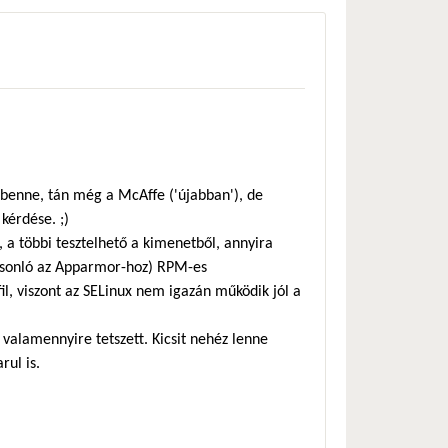
 benne, tán még a McAffe ('újabban'), de
 kérdése. ;)
a többi tesztelhető a kimenetből, annyira
hasonló az Apparmor-hoz) RPM-es
l, viszont az SELinux nem igazán működik jól a
 valamennyire tetszett. Kicsit nehéz lenne
rul is.