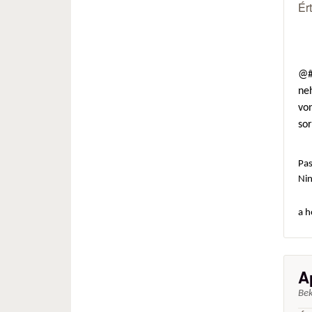
Ér
@#
neh
von
so
Pas
Ni
a h
A
Be