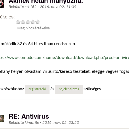
Akinek netán hiányozna.
Beküldte
szhf62
-
2016. nov. 02. 11:09
tékelés:
Még nincs értékelve
működik 32 és 64 bites linux rendszeren.
tps://www.comodo.com/home/download/download.php?prod=antivirus
hány helyen olvastam vírusirtó/kereső teszteket, eléggé vegyes fogadt
ozzászóláshoz
és
szükséges
regisztráció
bejelentkezés
RE: Antivírus
Beküldte
kimarite
-
2016. nov. 02. 23:23