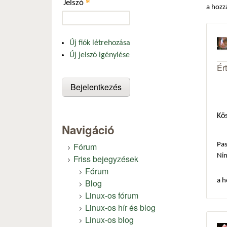
*
Jelszó
a hozz
Új fiók létrehozása
Új jelszó igénylése
Ér
Kös
Navigáció
Fórum
Pas
Ni
Friss bejegyzések
Fórum
a h
Blog
Linux-os fórum
Linux-os hír és blog
Linux-os blog