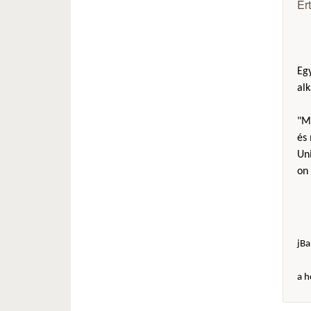
Ér
Eg
alk
"Mi
és 
Uni
on 
jBa
a h