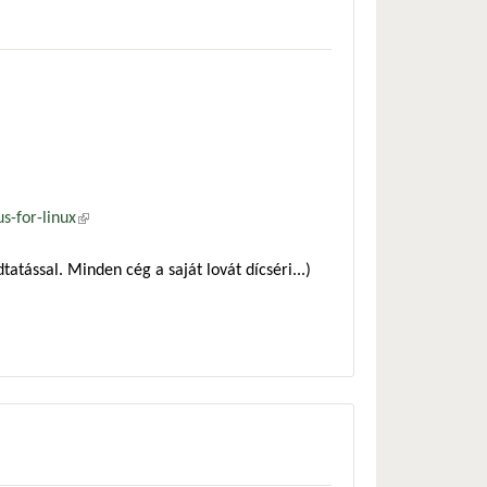
-for-linux
(külső hivatkozás)
atással. Minden cég a saját lovát dícséri...)