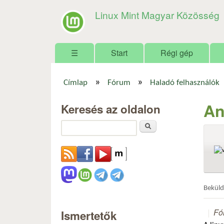
Linux Mint Magyar Közösség
Főmenü
☰
Start
Régi gép
»
»
Címlap
Fórum
Haladó felhasználók
Jelenlegi hely
An
Keresés az oldalon
Keresés
Bekül
Fó
Ismertetők