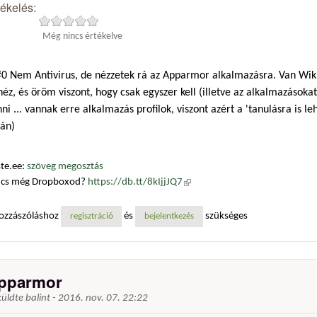
tékelés:
Még nincs értékelve
0 Nem Antivirus, de nézzetek rá az Apparmor alkalmazásra. Van Wiki,
éz, és öröm viszont, hogy csak egyszer kell (illetve az alkalmazásokat 
ni ... vannak erre alkalmazás profilok, viszont azért a 'tanulásra is l
rán)
te.ee:
szöveg megosztás
ncs még Dropboxod?
https://db.tt/8kIjjJQ7
(külső hivatkozás)
ozzászóláshoz
és
szükséges
regisztráció
bejelentkezés
pparmor
küldte
balint
-
2016. nov. 07. 22:22