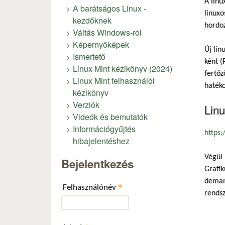
A linu
A barátságos Linux -
linuxo
kezdőknek
hordoz
Váltás Windows-ról
Képernyőképek
Új lin
Ismertető
ként (
Linux Mint kézikönyv (2024)
fertőz
Linux Mint felhasználói
haték
kézikönyv
Verziók
Linu
Videók és bemutatók
Információgyűjtés
https:
hibajelentéshez
Végül 
Bejelentkezés
Grafik
demand
*
Felhasználónév
rendsz