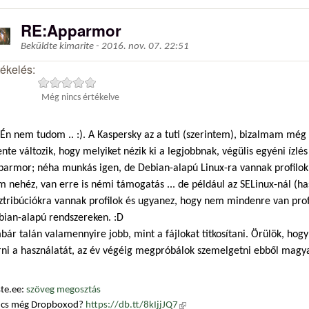
RE:Apparmor
Beküldte
kimarite
-
2016. nov. 07. 22:51
tékelés:
Még nincs értékelve
Én nem tudom .. :). A Kaspersky az a tuti (szerintem), bizalmam még
nte változik, hogy melyiket nézik ki a legjobbnak, végülis egyéni ízlés
parmor; néha munkás igen, de Debian-alapú Linux-ra vannak profilok, 
m nehéz, van erre is némi támogatás ... de például az SELinux-nál (
ztribúciókra vannak profilok és ugyanez, hogy nem mindenre van profi
bian-alapú rendszereken. :D
ár talán valamennyire jobb, mint a fájlokat titkosítani. Örülök, hogy
rni a használatát, az év végéig megpróbálok szemelgetni ebből magya
te.ee:
szöveg megosztás
ncs még Dropboxod?
https://db.tt/8kIjjJQ7
(külső hivatkozás)