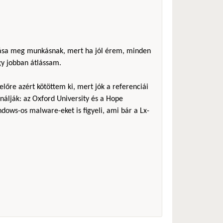
álása meg munkásnak, mert ha jól érem, minden
gy jobban átlássam.
előre azért kötöttem ki, mert jók a referenciái
nálják: az Oxford University és a Hope
ndows-os malware-eket is figyeli, ami bár a Lx-