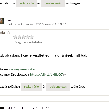
ászóláshoz
és
szükséges
regisztráció
bejelentkezés
...
Beküldte
kimarite
-
2016. nov. 01. 18:11
tékelés:
Még nincs értékelve
zi, olvastam, hogy elkészítetted, majd ránézek, mit tud.
te.ee:
szöveg megosztás
ncs még Dropboxod?
https://db.tt/8kIjjJQ7
(külső hivatkozás)
ozzászóláshoz
és
szükséges
regisztráció
bejelentkezés