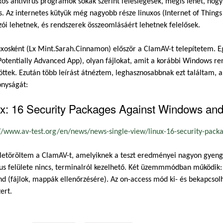
xos antivírus programok sokak szerint feleslegesek, mégis lehet, hogy
s. Az internetes kütyük még nagyobb része linuxos (Internet of Thing
ói lehetnek, és rendszerek összeomlásáért lehetnek felelősek.
uxosként (Lx Mint.Sarah.Cinnamon) először a ClamAV-t telepítetem. Eg
Potentially Advanced App), olyan fájlokat, amit a korábbi Windows r
öttek. Ezután több leírást átnéztem, leghasznosabbnak ezt találtam, a
onyságát:
x: 16 Security Packages Against Windows and 
//www.av-test.org/en/news/news-single-view/linux-16-security-packa.
letöröltem a ClamAV-t, amelyiknek a teszt eredményei nagyon gyengék
us felülete nincs, terminalról kezelhető. Két üzemmmódban működik: o
 (fájlok, mappák ellenőrzésére). Az on-access mód ki- és bekapcsolhat
ert.