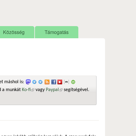
Közösség
Támogatás
t máshol is:
sd a munkát
Ko-fi
(külső hivatkozás)
vagy
Paypal
(külső hivatkozás)
segítségével.